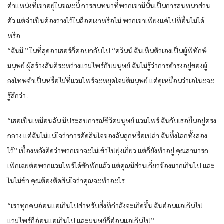
ตำแหน่งที่เขาอยู่ในขณะนี้ การสนทนาที่พวกเขามีนั้นเป็นการสนทนาส่วน
ตัว แต่จำเป็นต้องวางไว้ในล็อคเงาหรือไม่ พวกเขาเพียงแค่ไปที่อื่นไม่ได้
หรือ
“ฉันมี.” ในที่สุดอาเธอร์ก็ตอบกลับไป “ควินน์ ฉันเห็นตัวเองเป็นผู้พิทักษ์
มนุษย์ ผู้สร้างสันติระหว่างแวมไพร์กับมนุษย์ ฉันไม่รู้ว่าการดำรงอยู่ของผู้
ลงโทษจำเป็นหรือไม่ที่แวมไพร์จะหยุดโจมตีมนุษย์ แต่ดูเหมือนว่าเอโนะจะ
รู้สึกว่า .
“เธอเป็นเหมือนฉัน มีประสบการณ์ชีวิตมนุษย์ แวมไพร์ ฉันกับเธอยืนอยู่ตรง
กลาง แต่ฉันไม่แน่ใจว่าการตัดสินใจของฉันถูกหรือเปล่า ฉันทิ้งโลกทั้งสอง
ไว้” เบื้องหลังคิดว่าพวกเขาจะไม่เข้าไปยุ่งเกี่ยว แต่ก็ยังทำอยู่ คุณสามารถ
เพิกเฉยต่อพวกแวมไพร์ได้ซักพักแล้ว แต่คุณมีส่วนเกี่ยวข้องมากเกินไป และ
ในไม่ช้า คุณต้องตัดสินใจว่าคุณจะทำอะไร
“เราทุกคนอ่อนแอเกินไปสำหรับสิ่งที่กำลังจะเกิดขึ้น ฉันอ่อนแอเกินไป
แวมไพร์ก็อ่อนแอเกินไป และมนุษย์ก็อ่อนแอเกินไป”