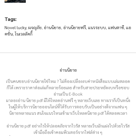
Tags:
Novel lucky
,
ผจญภัย
,
อ่านนิยาย
,
อ่านนิยายฟรี
,
แนวระบบ
,
แฟนตาซี
,
แอ
คชั่น
,
โนเวลลัคกี้
อ่านนิยาย
เป็นคนชอบอ่านนิยายใช่ไหม ? ไม่ต้องเปลืองงบค่าหนังสือแบบเล่มตลอด
ก็ได้ เพราะราคาต่อเล่มก็หลายร้อยเลย สำหรับสายประหยัดงบหรือชอบ
อ่านเป็น E-Book
มาลองอ่าน นิยาย pdf มีให้โหลดอ่านฟรี ๆ หลายเว็บเลย ทางเราก็เป็นหนึ่ง
ในผู้ให้บริการนิยายออนไลน์ที่ได้รับการตอบรับเป็นอย่างดีจากแฟน ๆ
นิยายหลายแนว สนใจแนวไหนเข้ามาเว็บโหลดนิยาย pdf ได้ตลอดเวลา
อ่านนิยาย pdf อย่างไรให้ปลอดภัยจากไวรัส หลายเว็บมักแฝงไปด้วยไวรัส
เข้ามือถือเข้าคอมพิวเตอร์จากไฟล์ต่าง ๆ