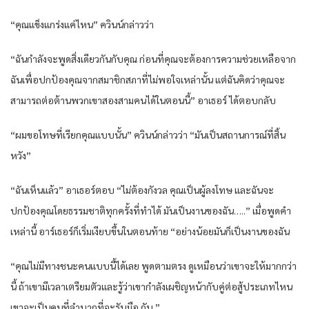
“คุณแข็งแกร่งแค่ไหน” ควินน์กล่าวว่า
“ฉันกำลังจะพูดสิ่งเดียวกันกับคุณ ก่อนที่คุณจะต้องการความช่วยเหลือจาก
ฉันเพื่อปกป้องคุณจากสมาชิกสภาที่ไม่พอใจเหล่านั้น แต่ฉันคิดว่าคุณจะ
สามารถต่อต้านพวกเขาสองสามคนได้ในตอนนี้” อาเธอร์ ได้ตอบกลับ
“ผมขอโทษที่เรียกคุณแบบนั้น” ควินน์กล่าวว่า “มันเป็นสถานการณ์ที่สิ้น
หวัง”
“ฉันเห็นแล้ว” อาเธอร์ตอบ “ไม่ต้องกังวล คุณเป็นผู้ลงโทษ และฉันจะ
ปกป้องคุณโดยธรรมชาติทุกครั้งที่ทำได้ มันเป็นงานของฉัน…..” เมื่อพูดคำ
เหล่านี้ อาร์เธอร์ก็เริ่มเงียบขึ้นในตอนท้าย “อย่างน้อยมันก็เป็นงานของฉัน
“คุณไม่มีทางชนะคนแบบนี้ได้เลย พูดตามตรง ดูเหมือนว่าเขาจะให้มากกว่า
นี้ ถ้าเขามีเวลาเตรียมตัวและรู้ว่าเขากำลังเผชิญหน้ากับคู่ต่อสู้ประเภทไหน
เขาจะเป็นคนที่ลำบากที่จะรับมือ กับ.”