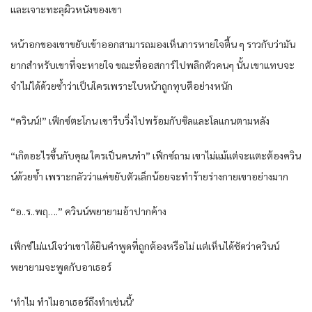
และเจาะทะลุผิวหนังของเขา
หน้าอกของเขาขยับเข้าออกสามารถมองเห็นการหายใจตื้น ๆ ราวกับว่ามัน
ยากสำหรับเขาที่จะหายใจ ขณะที่ออสการ์ไปพลิกตัวคนๆ นั้น เขาแทบจะ
จำไม่ได้ด้วยซ้ำว่าเป็นใครเพราะใบหน้าถูกทุบตีอย่างหนัก
“ควินน์!” เฟ็กซ์ตะโกน เขารีบวิ่งไปพร้อมกับซิลและโลแกนตามหลัง
“เกิดอะไรขึ้นกับคุณ ใครเป็นคนทำ” เฟ็กซ์ถาม เขาไม่แม้แต่จะแตะต้องควิน
น์ด้วยซ้ำ เพราะกลัวว่าแค่ขยับตัวเล็กน้อยจะทำร้ายร่างกายเขาอย่างมาก
“อ..ร..พฤ….” ควินน์พยายามอ้าปากค้าง
เฟ็กซ์ไม่แน่ใจว่าเขาได้ยินคำพูดที่ถูกต้องหรือไม่ แต่เห็นได้ชัดว่าควินน์
พยายามจะพูดกับอาเธอร์
‘ทำไม ทำไมอาเธอร์ถึงทำเช่นนี้’