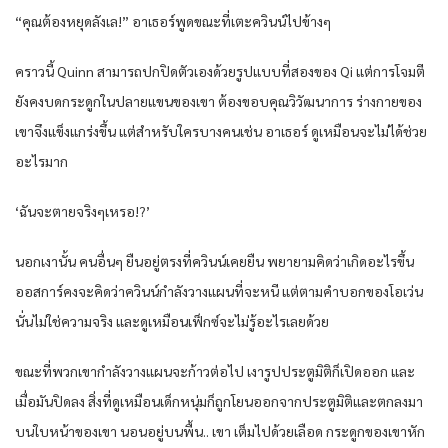
“คุณต้องหยุดลังเล!” อาเธอร์พูดขณะที่เตะควินน์ไปข้างๆ
คราวนี้ Quinn สามารถปกปิดตัวเองด้วยรูปแบบที่สองของ Qi แต่การโจมตี
ยังคงบดกระดูกในปลายแขนของเขา ต้องขอบคุณวิวัฒนาการ ร่างกายของ
เขาจึงแข็งแกร่งขึ้น แต่สำหรับใครบางคนเช่น อาเธอร์ ดูเหมือนจะไม่ได้ช่วย
อะไรมาก
‘ฉันจะตายจริงๆเหรอ!?’
นอกเงานั้น คนอื่นๆ ยืนอยู่ตรงที่ควินน์เคยยืน พยายามคิดว่าเกิดอะไรขึ้น
ออสการ์คงจะคิดว่าควินน์กำลังวางแผนที่จะหนี แต่ตามคำบอกของโอเว่น
นั่นไม่ใช่ความจริง และดูเหมือนเฟ็กซ์จะไม่รู้อะไรเลยด้วย
ขณะที่พวกเขากำลังวางแผนจะก้าวต่อไป เงารูปประตูมิติก็เปิดออก และ
เมื่อมันปิดลง สิ่งที่ดูเหมือนเด็กหนุ่มก็ถูกโยนออกจากประตูมิติและตกลงมา
บนใบหน้าของเขา นอนอยู่บนพื้น.. เขา เต็มไปด้วยเลือด กระดูกของเขาหัก