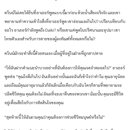
ควินน์ไม่เคยได้ยินที่อาเธอร์พูดแบบนี้มาก่อน ด้วยน้ำเสียงจริงจัง และเขา
พยายามทำความเข้าใจสิ่งที่อาเธอร์พูด เขาอ่อนแอเกินไป? เปรียบเทียบกับ
อะไร อาเธอร์กำลังพูดถึง Dalki? หรือเขาแค่พูดในปริศนาและอุปมา เขา
โทษตัวเองสำหรับการตายของผู้ลงทัณฑ์ทั้งหมดหรือไม่?
ควินน์มักจะทำสิ่งนี้ด้วยตนเอง เมื่อผู้ที่อยู่ในฝ่ายที่ถูกสาปตาย
“ให้ฉันฝากคำแนะนำบางอย่างที่ฉันต้องการให้คุณจดจำตลอดไป” อาเธอร์
พูดต่อ “คุณใจดีเกินไป ฉันเห็นอย่างนั้นและฉันก็เข้าใจว่าทำไม คุณอายุน้อย
และถึงแม้คุณอายุมากแล้วก็ยังเล็กเมื่อเทียบกับฉัน ใครก็ตามที่พยายามจะ
ปลิดชีวิตคุณ คุณต้องไม่ ลังเลที่จะเอาคืนของพวกเขา มิฉะนั้น คุณจะมีชีวิต
อยู่เพื่อเสียใจกับการตัดสินใจของคุณ
“สุดท้ายนี้ ให้ฉันถามคุณว่าคุณต้องการช่วยชีวิตมนุษย์หรือไม่”