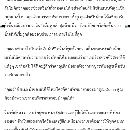
ฉันไม่คิดว่าคุณจะช่วยควินน์ทั้งสองคนได้ อย่างน้อยก็ไม่ใช่ในแบบที่คุณเป็น
อยู่ตอนนี้ หากคุณต้องการจะช่วยพวกเขาทั้งคู่ คุณจำเป็นต้อง ให้แข็งแกร่ง
ยิ่งขึ้น แข็งแกร่งกว่าฉัน” เมื่อพูดคำสุดท้ายนี้ อาร์เธอร์ก็ยกคริสตัลขึ้น จาก
นั้นมันก็เริ่มถูกล้อมรอบด้วยเงาจนหายไปในที่สุด
“คุณจะทำอะไรกับคริสตัลนั่น!” ควินน์พูดด้วยความตื่นตระหนกเล็กน้อย
เขาไม่ได้คาดหวังว่าอาเธอร์จะรับมันไป และแม้ว่าอาเธอร์จะช่วยชีวิตเขาได้
แต่จู่ๆ เขาก็อดไม่ได้ที่จะรู้สึกรำคาญเล็กน้อยหลังจากฆ่าปูระดับอสูรเพื่อรับ
รางวัลของเขาไป
“คุณจำคำแนะนำของฉันได้ไหม ใครก็ตามที่พยายามจะฆ่าคุณ Quinn คุณ
ต้องฆ่าพวกเขาก่อนที่พวกเขาจะฆ่าคุณได้”
วินาทีถัดมา อาเธอร์อยู่ตรงหน้า Quinn และรู้สึกได้ถึงแรงกระแทกที่ท้อง
ของเขา ข้างในของเขากรีดร้องและรู้สึกเหมือนพวกเขาต้องการให้ทุกคนหก
ลงบนพื้น มันทำให้เขากระอักเลือดออกจากปากทันที ความแรงของหมัดจะ