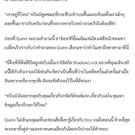
“เราอยู่ที่ไหน” ควินน์พูดขณะที่กระทืบเท้าบนพื้นและเห็นคลื่นเงาเล็กๆ
ลอยขึ้นมาราวกับควัน ก่อนที่จะจางหายไปอย่างรวดเร็วในห้องสีดำ
ก่อนที่ Quinn จะถามคำถามนี้ อาร์เธอร์ก็ยิ้มแย้มแจ่มใส แต่สีหน้าของเขา
เปลี่ยนไปราวกับว่าคำถามของ Quinn เตือนเขาว่าทำไมเขาถึงพาเขามาที่นี่
“นี่คือที่ที่สิ่งมีชีวิตถูกส่งไปเมื่อเราใช้สกิล Shadow Lock อย่างที่คุณเห็น สกิ
ลนี้ใช้กับตัวเราเองได้เช่นกัน คิดว่าเป็นพื้นที่ว่าง ในอดีตครั้งแล้วครั้งเล่าเมื่อ
ฉันอยากหนีจากทุกสิ่ง ฉันจะขังตัวเองไว้ในที่ล็อกเงา
“ควินน์ ฉันอยากคุยกับคุณเกี่ยวกับกษัตริย์องค์แรก เกี่ยวกับเอโน คุณหา
ข้อมูลเกี่ยวกับเขาได้ไหม”
Quinn ไม่เห็นเหตุผลที่จะซ่อนสิ่งที่เขารู้เกี่ยวกับ Eno จนถึงตอนนี้ ท้ายที่สุด
พวกเขาทั้งคู่ต่างมองหาคนคนเดียวกันโดยหวังว่าจะได้คำตอบ