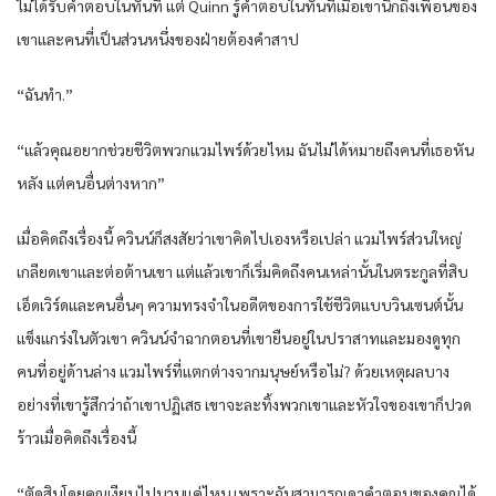
ไม่ได้รับคำตอบในทันที แต่ Quinn รู้คำตอบในทันทีเมื่อเขานึกถึงเพื่อนของ
เขาและคนที่เป็นส่วนหนึ่งของฝ่ายต้องคำสาป
“ฉันทำ.”
“แล้วคุณอยากช่วยชีวิตพวกแวมไพร์ด้วยไหม ฉันไม่ได้หมายถึงคนที่เธอหัน
หลัง แต่คนอื่นต่างหาก”
เมื่อคิดถึงเรื่องนี้ ควินน์ก็สงสัยว่าเขาคิดไปเองหรือเปล่า แวมไพร์ส่วนใหญ่
เกลียดเขาและต่อต้านเขา แต่แล้วเขาก็เริ่มคิดถึงคนเหล่านั้นในตระกูลที่สิบ
เอ็ดเวิร์ดและคนอื่นๆ ความทรงจำในอดีตของการใช้ชีวิตแบบวินเซนต์นั้น
แข็งแกร่งในตัวเขา ควินน์จำฉากตอนที่เขายืนอยู่ในปราสาทและมองดูทุก
คนที่อยู่ด้านล่าง แวมไพร์ที่แตกต่างจากมนุษย์หรือไม่? ด้วยเหตุผลบาง
อย่างที่เขารู้สึกว่าถ้าเขาปฏิเสธ เขาจะละทิ้งพวกเขาและหัวใจของเขาก็ปวด
ร้าวเมื่อคิดถึงเรื่องนี้
“ตัดสินโดยคุณเงียบไปนานแค่ไหน เพราะฉันสามารถเดาคำตอบของคุณได้