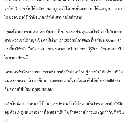
ทำให้ Quinn บินได้ แต่เขากลับถูกคว้าไว้ก่อนที่เขาจะทำได้และถูกอาเธอร์
โอบรอบคอไว้ กำมือแน่นทำให้เขาหายใจลำบาก
“คุณต้องการช่วยพวกเขา Quinn ที่อ่อนแออย่างคุณ แม้ว่าฉันจะไม่สามารถ
ช่วยพวกเขาได้ หยุดเป็นคนงี่เง่า!” อาเธอร์ตะโกนขณะที่เขาโยน Quinn ลง
บนพื้นสีดำอันมืดมิด ร่างกายของเขาจมลงไปและเขาก็รู้สึกว่าตัวเองตกลงไป
ในอากาศทันที
‘อาเธอร์กำลังพยายามจะฆ่าฉัน เขากำลังทำอะไรอยู่? เขาไม่ได้แค่ช่วยชีวิต
ฉันหรอกเหรอ ถ้าเขาต้องการจะฆ่าฉัน แล้วทำไมเขาถึงให้เลือด Dalki กับ
ฉันล่ะ? มันไม่สมเหตุสมผลเลย’
แต่ควินน์สามารถบอกได้ว่าอาเธอร์ค่อนข้างซีเรียส ไม่ใช่ว่าพวกเขากำลังฝึก
อยู่ ด้วยเหตุผลบางอย่างที่อาเธอร์เต็มไปด้วยความโกรธและถูกกำกับที่ควิน
น์