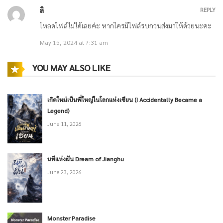
ตอนที่ 778 ความซื่อสัตย์อย่างแท้จริง / ตอนที่ 779 ฆ่าพวกเขา
ลิ
REPLY
โหลดไฟล์ไม่ได้เลยค่ะ หากใครมีไฟล์รบกวนส่งมาให้ด้วยนะคะ
March 2, 2021
May 15, 2024 at 7:31 am
ตอนที่ 776 เด็กคนสุดท้าย / ตอนที่ 777 ความชั่วร้ายที่จำเป็น
YOU MAY ALSO LIKE
March 2, 2021
เกิดใหม่เป็นพี่ใหญ่ในโลกแห่งเซียน (I Accidentally Became a
ตอนที่ 774 ฟาร์ม / ตอนที่ 775 โหดเหี้ยมเหลือเกิน
Legend)
June 11, 2026
February 22, 2021
นทีแห่งฝัน Dream of Jianghu
ตอนที่ 772 เข้าควบคุมสถานเลี้ยงเด็กกำพร้า / ตอนที่ 773 ความลับทั้งหมด
June 23, 2026
จากสถานเลี้ยงเด็กกำพร้า
February 22, 2021
Monster Paradise