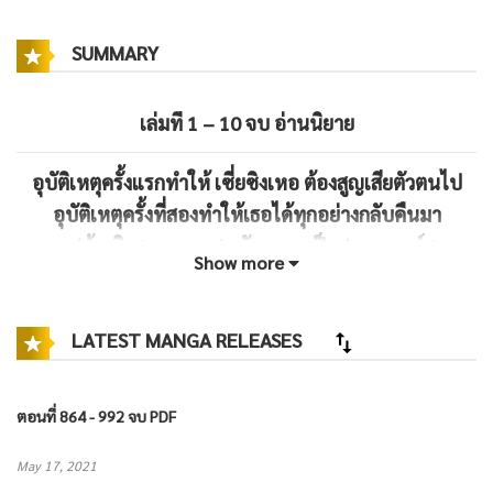
SUMMARY
เล่มที่ 1 – 10 จบ
อ่านนิยาย
อุบัติเหตุครั้งแรกทำให้ เซี่ยซิงเหอ ต้องสูญเสียตัวตนไป
อุบัติเหตุครั้งที่สองทำให้เธอได้ทุกอย่างกลับคืนมา
จาก ‘ผู้หญิงสมองกลวง’ กลับกลายเป็น ‘แฮกเกอร์สาว
Show more
อัจฉริยะ’ ไม่ว่าใครที่เคยดูถูกรังแกเธอไว้จะต้องได้รับบท
เรียนอันสาสมกลับไป!
แต่แล้ว ‘อดีตสามี’ ประธานหนุ่มผู้สมบูรณ์แบบที่ตัด
LATEST MANGA RELEASES
สัมพันธ์กันไปแล้วก็กลับเข้ามาในชีวิต เขาช่วยเธอเอาคืน
คนพวกนั้น ช่วยสนับสนุนเธอทุกอย่าง ก่อนจะพูดออกมา
หน้าตาเฉยว่า “ไม่ใช่แค่ช่วยคุณแก้แค้นคนอื่นนะ ผมจะ
ช่วยคุณแก้แค้นตัวผมเองด้วย”
ตอนที่ 864 - 992 จบ PDF
ทว่าเรื่องราวที่เกิดขึ้นนั้นเป็นเพียงจุดเริ่มต้น เพราะยิ่งสืบ
May 17, 2021
ลึกเข้าไปเท่าไหร่เบื้องหลังของเธอก็ยิ่งน่าสงสัยมากขึ้น