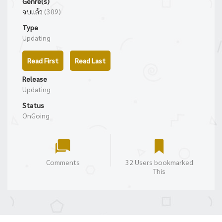
Genre(s)
จบแล้ว
(309)
Type
Updating
Read First
Read Last
Release
Updating
Status
OnGoing
Comments
32 Users bookmarked
This