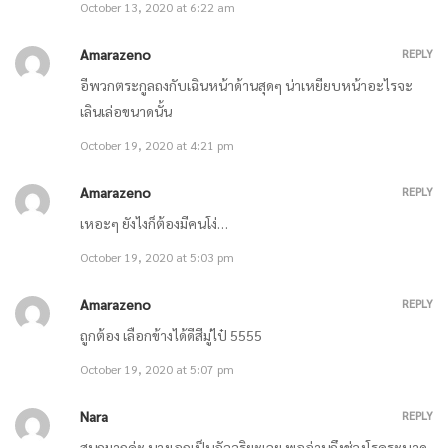
October 13, 2020 at 6:22 am
ตอนที่ 820 แค่เราสองคน / ตอนที่ 821 มู่ไป๋เป็นสักขีพยานเพียงคนเดียว
Amarazeno
REPLY
อีพวกตระกูลถงกับเฉินหน้าด้านสุดๆ น่าเหยียบหน้าอะไรจะ
April 4, 2021
เลินเล่อขนาดนั้น
ตอนที่ 818 พวกเขาไม่เชื่อคุณ / ตอนที่ 819 ผนวกกับประเทศ Y และ
October 19, 2020 at 4:21 pm
ประเทศจีน!
Amarazeno
REPLY
April 4, 2021
เหอะๆ ยังไงก็ต้องมีคนโง่…
October 19, 2020 at 5:03 pm
ตอนที่ 816 กรุณาเคลื่อนย้ายออกไปทันที / ตอนที่ 817 ถ้าอย่างงั้นก็ขอโทษ
ด้วย
Amarazeno
REPLY
ถูกต้อง เลือกข้างได้ดีสีมู่ไป๋ 5555
April 4, 2021
October 19, 2020 at 5:07 pm
ตอนที่ 814 ความลำบากของเขา / ตอนที่ 815 ศูนย์กลางการป้องกัน
Nara
REPLY
March 28, 2021
สนุกมากค่ะ นางเอกเป็นอัจฉริยะเลย พออ่านถึงช่วงโรคระบาด