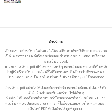
อ่านนิยาย
เป็นคนชอบอ่านนิยายใช่ไหม ? ไม่ต้องเปลืองงบค่าหนังสือแบบเล่มตลอด
ก็ได้ เพราะราคาต่อเล่มก็หลายร้อยเลย สำหรับสายประหยัดงบหรือชอบ
อ่านเป็น E-Book
มาลองอ่าน นิยาย pdf มีให้โหลดอ่านฟรี ๆ หลายเว็บเลย ทางเราก็เป็นหนึ่ง
ในผู้ให้บริการนิยายออนไลน์ที่ได้รับการตอบรับเป็นอย่างดีจากแฟน ๆ
นิยายหลายแนว สนใจแนวไหนเข้ามาเว็บโหลดนิยาย pdf ได้ตลอดเวลา
อ่านนิยาย pdf อย่างไรให้ปลอดภัยจากไวรัส หลายเว็บมักแฝงไปด้วยไวรัส
เข้ามือถือเข้าคอมพิวเตอร์จากไฟล์ต่าง ๆ
ที่ปล่อยให้โหลดนิยายอ่านฟรีแต่ถ้าใครอยากจะอ่านนิยายไทย pdf และ
แนวอื่น ๆ แบบปลอดภัย เว็บเราการันตีไม่มีของแถมเข้าเครื่องคุณแน่นอน
เป็นไฟล์ PDF ที่เปิดอ่านได้ทุกที่ทุกเวลา