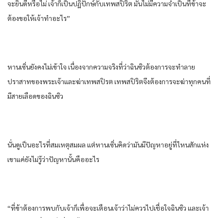
จะยินดีหรือไม่ เจ้าก็เป็นปฏิปักษ์กับเทพสปิริต มันไม่มีความจำเป็นที่ข้าจะ
ต้องขอให้เจ้าทำอะไร”
หานเซิ่นยังคงไม่เข้าใจ เนื่องจากความจริงที่ว่าฉินซิวต้องการจะทำลาย
ปราสาทของพระเจ้าและฆ่าเทพสปิรต เทพสปิริตจึงต้องการจะฆ่าทุกคนที่
มีสายเลือดของฉินซิว
นั่นดูเป็นอะไรที่สมเหตุสมผล แต่หานเซิ่นคิดว่ามันมีปัญหาอยู่ที่ไหนสักแห่ง
เขาแค่ยังไม่รู้ว่าปัญหานั้นคืออะไร
“ที่ข้าต้องการพบกับเจ้าก็เพื่อจะเตือนเจ้าว่าไม่ควรไปเชื่อใจฉินซิว และเจ้า