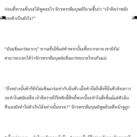
ก่อนที่หานเซิ่นจะได้พูดอะไร จักรพรรดิมนุษย์ก็ถามขึ้นว่า “เจ้าคิดว่าพลัง
ของข้าเป็นยังไง?”
“มันแข็งแกร่งมากๆ” หานเซิ่นใช้แค่คำพวกนั้นเพื่อบรรยาย เขายังไม่
สามารถบอกได้ว่าจักรพรรดิมนุษย์แข็งแกร่งขนาดไหนกันแน่
“ถึงอย่างนั้นข้าก็ยังไม่แข็งแกร่งเท่ากับฉินซิว เมื่อคำนึงถึงสิ่งที่ฉินซิวต้องการ
จะทำในสมัยอดีต เจ้าคิดว่าสปิริตศักดิ์สิทธิ์พวกนี้จะทำในสิ่งที่แม้แต่ตัวฉิน
ซิวเองยังทำไม่สำเร็จได้อย่างนั้นหรอ?” จักรพรรดิมนุษย์พูดด้วยสีหน้าดูถูก