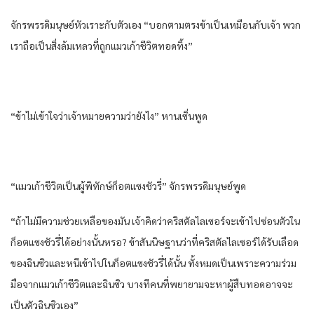
จักรพรรดิมนุษย์หัวเราะกับตัวเอง “บอกตามตรงข้าเป็นเหมือนกับเจ้า พวก
เราถือเป็นสิ่งล้มเหลวที่ถูกแมวเก้าชีวิตทอดทิ้ง”
“ข้าไม่เข้าใจว่าเจ้าหมายความว่ายังไง” หานเซิ่นพูด
“แมวเก้าชีวิตเป็นผู้พิทักษ์ก็อตแซงชัวรี่” จักรพรรดิมนุษย์พูด
“ถ้าไม่มีความช่วยเหลือของมัน เจ้าคิดว่าคริสตัลไลเซอร์จะเข้าไปซ่อนตัวใน
ก็อตแซงชัวรี่ได้อย่างนั้นหรอ? ข้าสันนิษฐานว่าที่คริสตัลไลเซอร์ได้รับเลือด
ของฉินซิวและหนีเข้าไปในก็อตแซงชัวรี่ได้นั้น ทั้งหมดเป็นเพราะความร่วม
มือจากแมวเก้าชีวิตและฉินซิว บางทีคนที่พยายามจะหาผู้สืบทอดอาจจะ
เป็นตัวฉินซิวเอง”