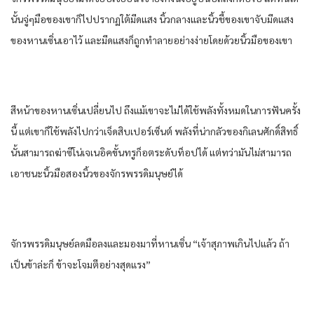
นั้นจู่ๆมือของเขาก็ไปปรากฏใต้มีดแสง นิ้วกลางและนิ้วชี้ของเขาจับมีดแสง
ของหานเซิ่นเอาไว้ และมีดแสงก็ถูกทำลายอย่างง่ายโดยด้วยนิ้วมือของเขา
สีหน้าของหานเซิ่นเปลี่ยนไป ถึงแม้เขาจะไม่ได้ใช้พลังทั้งหมดในการฟันครั้ง
นี้ แต่เขาก็ใช้พลังไปกว่าเจ็ดสิบเปอร์เซ็นต์ พลังที่น่ากลัวของกิเลนศักดิ์สิทธิ์
นั้นสามารถฆ่าซีโน่เจเนอิคขั้นทรูก็อตระดับท็อปได้ แต่ทว่ามันไม่สามารถ
เอาชนะนิ้วมือสองนิ้วของจักรพรรดิมนุษย์ได้
จักรพรรดิมนุษย์ลดมือลงและมองมาที่หานเซิ่น “เจ้าสุภาพเกินไปแล้ว ถ้า
เป็นข้าล่ะก็ ข้าจะโจมตีอย่างสุดแรง”