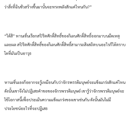
ว่าสิ่งที่ฉินซิวสร้างขึ้นมานั้นจะทรงพลังสักแค่ไหนกัน?”
“ได้สิ” หานเซิ่นเรียกสปิริตศักดิ์สิทธิ์ของกิเลนศักดิ์สิทธิ์ออกมาบนมีดเหตุ
และผล สปิริตศักดิ์สิทธิ์ของกิเลนศักดิ์สิทธิ์สามารถสิงสถิตบนอะไรก็ได้ตราบ
ใดที่มันเป็นอาวุธ
หานเซิ่นเองก็อยากจะรู้เหมือนกับว่าจักรพรรดิมนุษย์จะแข็งแกร่งสักแค่ไหน
ดังนั้นเขาจึงไม่ปฏิเสธคำขอของจักรพรรดิมนุษย์ เขารู้ว่าจักรพรรดิมนุษย์จะ
ใช้โอกาสนี้เพื่อประเมินความแข็งแกร่งของเขาเช่นกัน ดังนั้นมันไม่มี
ประโยชน์อะไรที่จะปฏิเสธ