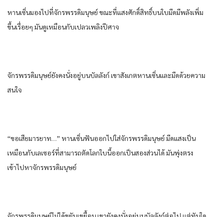
หานเซิ่นมองไปที่จักรพรรดิมนุษย์ ขณะที่แสงศักดิ์สิทธิ์บนใบมีดมีพลังเพิ่ม
ขึ้นเรื่อยๆ มันดูเหมือนกับเปลวเพลิงปีศาจ
จักรพรรดิมนุษย์ยังคงนั่งอยู่บนบัลลังก์ เขาสังเกตหานเซิ่นและมีดด้วยความ
สนใจ
“ขอเสียมารยาท…” หานเซิ่นฟันออกไปใส่จักรพรรดิมนุษย์ มีดแสงเป็น
เหมือนกับเลเซอร์ที่สามารถตัดโลกใบนี้ออกเป็นสองส่วนได้ มันพุ่งตรง
เข้าไปหาจักรพรรดิมนุษย์
จักรพรรดิมนุษย์ไม่ได้ขยับเขยื้อน เขายังคงนั่งอยู่บนบัลลังก์ต่อไป แต่ทันใด