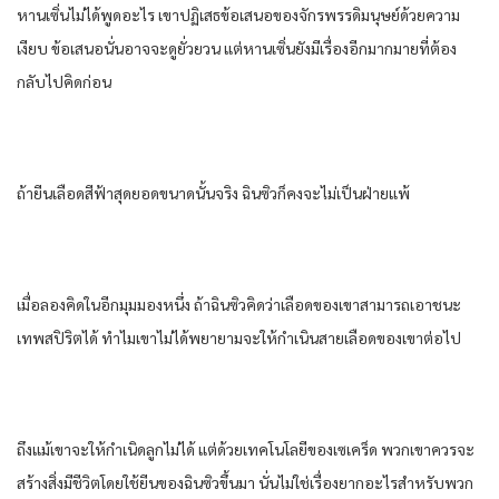
หานเซิ่นไม่ได้พูดอะไร เขาปฏิเสธข้อเสนอของจักรพรรดิมนุษย์ด้วยความ
เงียบ ข้อเสนอนั่นอาจจะดูยั่วยวน แต่หานเซิ่นยังมีเรื่องอีกมากมายที่ต้อง
กลับไปคิดก่อน
ถ้ายีนเลือดสีฟ้าสุดยอดขนาดนั้นจริง ฉินซิวก็คงจะไม่เป็นฝ่ายแพ้
เมื่อลองคิดในอีกมุมมองหนึ่ง ถ้าฉินซิวคิดว่าเลือดของเขาสามารถเอาชนะ
เทพสปิริตได้ ทำไมเขาไม่ได้พยายามจะให้กำเนินสายเลือดของเขาต่อไป
ถึงแม้เขาจะให้กำเนิดลูกไม่ได้ แต่ด้วยเทคโนโลยีของเซเคร็ด พวกเขาควรจะ
สร้างสิ่งมีชีวิตโดยใช้ยีนของฉินซิวขึ้นมา นั่นไม่ใช่เรื่องยากอะไรสำหรับพวก