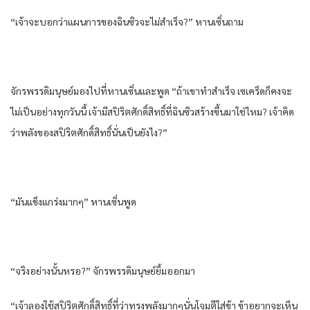
“เจ้าจะบอกว่าแผนการของฉินซิวจะไม่สำเร็จ?” หานเซิ่นถาม
จักรพรรดิมนุษย์มองไปที่หานเซิ่นและพูด “ถ้าเขาทำสำเร็จ เซเคร็ดก็คงจะ
ไม่เป็นอย่างทุกวันนี้ เจ้ามีสปิริตศักดิ์สิทธิ์ที่ฉินซิวสร้างขึ้นมาใช่ไหม? เจ้าคิด
ว่าพลังของสปิริตศักดิ์สิทธิ์นั่นเป็นยังไง?”
“มันแข็งแกร่งมากๆ” หานเซิ่นพูด
“จริงอย่างนั้นหรอ?” จักรพรรดิมนุษย์ยิ้มออกมา
“เจ้าลองใช้สปิริตศักดิ์สิทธิ์ที่ว่าทรงพลังมากๆนั่นโจมตีใส่ข้า ข้าอยากจะเห็น