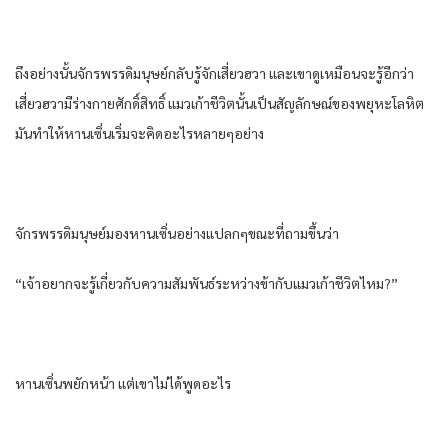
ถึงอย่างนั้นจักรพรรดิมนุษย์กลับรู้จักเสี่ยวฮวา และเขาดูเหมือนจะรู้อีกว่า
เสี่ยวฮวามีร่างกายศักดิ์สิทธิ์ แมวเก้าชีวิตนั้นเป็นสัญลักษณ์ของพยุหะโลหิต
มันทำให้หานเซิ่นเริ่มจะคิดอะไรหลายๆอย่าง
จักรพรรดิมนุษย์มองหานเซิ่นอย่างแปลกๆขณะที่ถามขึ้นว่า
“เจ้าอยากจะรู้เกี่ยวกับความสัมพันธ์ระหว่างข้ากับแมวเก้าชีวิตไหม?”
หานเซิ่นพยักหน้า แต่เขาไม่ได้พูดอะไร