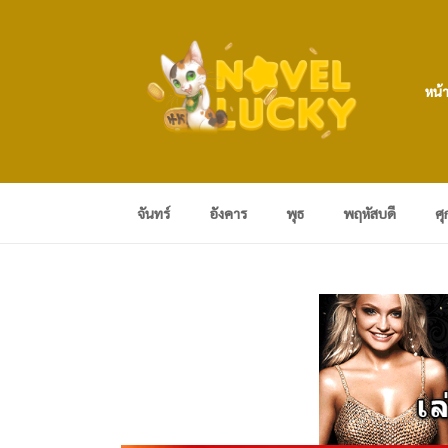
หน้
จันทร์
อังคาร
พุธ
พฤหัสบดี
ศุ