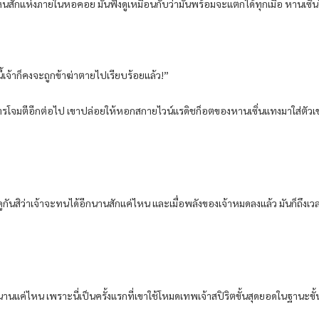
่ไหนสักแห่งภายในหอคอย มันฟังดูเหมือนกับว่ามันพร้อมจะแตกได้ทุกเมื่อ หานเซิ่
นี้เจ้าก็คงจะถูกข้าฆ่าตายไปเรียบร้อยแล้ว!”
ารโจมตีอีกต่อไป เขาปล่อยให้หอกสกายไวน์แรดิชก็อตของหานเซิ่นแทงมาใส่ตัวเขา 
ี มาดูกันสิว่าเจ้าจะทนได้อีกนานสักแค่ไหน และเมื่อพลังของเจ้าหมดลงแล้ว มันก็ถึง
้นานแค่ไหน เพราะนี่เป็นครั้งแรกที่เขาใช้โหมดเทพเจ้าสปิริตขั้นสุดยอดในฐานะขั้น