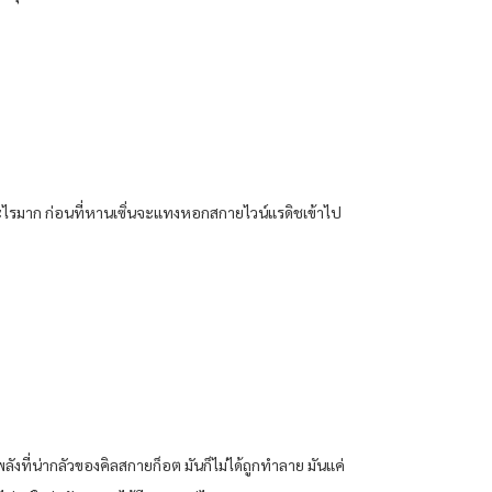
ชน์อะไรมาก ก่อนที่หานเซิ่นจะแทงหอกสกายไวน์แรดิชเข้าไป
ลังที่น่ากลัวของคิลสกายก็อต มันก็ไม่ได้ถูกทำลาย มันแค่