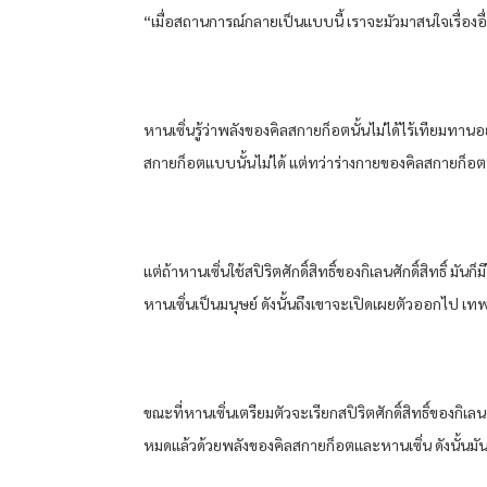
“เมื่อสถานการณ์กลายเป็นแบบนี้ เราจะมัวมาสนใจเรื่องอื่นไม
หานเซิ่นรู้ว่าพลังของคิลสกายก็อตนั้นไม่ได้ไร้เทียมทาน
สกายก็อตแบบนั้นไม่ได้ แต่ทว่าร่างกายของคิลสกายก็อตนั
แต่ถ้าหานเซิ่นใช้สปิริตศักดิ์สิทธิ์ของกิเลนศักดิ์สิทธิ์ มัน
หานเซิ่นเป็นมนุษย์ ดังนั้นถึงเขาจะเปิดเผยตัวออกไป เทพส
ขณะที่หานเซิ่นเตรียมตัวจะเรียกสปิริตศักดิ์สิทธิ์ของกิเล
หมดแล้วด้วยพลังของคิลสกายก็อตและหานเซิ่น ดังนั้นม