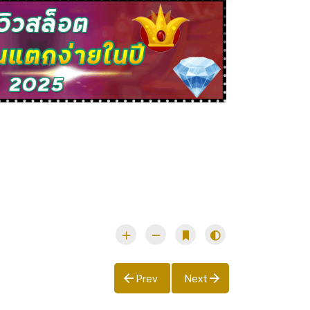
Prev
Next