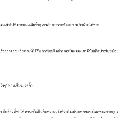
แทงเข้าไปที่บาดแผลเดิมซ้ำๆ เขาต้องการจะตัดคอของอีกฝ่ายให้ขาด
นตัวเร็วกว่าความเสียหายที่ได้รับ การโจมตีอย่างต่อเนื่องของเขาจึงไม่เกิดประโย
ริงๆ’ หานเซิ่นขมวดคิ้ว
 สิ่งเดียวที่ทำให้หานเซิ่นดีใจคือความจริงที่ว่าถึงแม้หอคอยแห่งโชคชะตาจะถูกพ