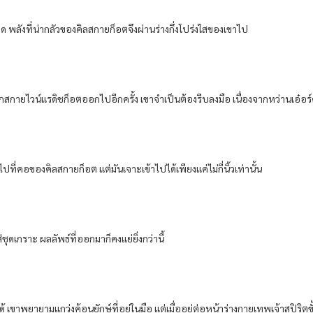
อด พลังที่น่ากลัวของคิลสกายก็อตจึงผ่านร่างกึ่งโปร่งใสของเขาไป
ยไวน์แรดิชก็อตออกไปอีกครั้ง เขาจำเป็นต้องรีบลงมือ เนื่องจากหว่านเอ๋อร
คอของคิลสกายก็อต แต่มันเจาะเข้าไปได้เพียงแค่ไม่กี่นิ้วเท่านั้น
ุดเกราะ ผลลัพธ์ที่ออกมาก็คงแย่ยิ่งกว่านี้
าพยายามแกว่งค้อนยักษ์ที่อยู่ในมือ แต่เมื่ออยู่ต่อหน้าร่างกายเทพเจ้าสปิริตขั