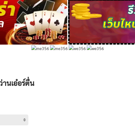
านเอ๋อร์ตื่น