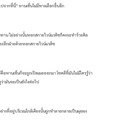
ปจากที่นี่” หานเซิ่นไม่มีทางเลือกอื่นอีก
ทียมทาน ไม่อย่างนั้นหอกสกายไวน์แรดิชก็คงจะทำร้ายคิล
ายของอีกฝ่ายด้วยหอกสกายไวน์แรดิช
ลาร์คือหานเซิ่นก็จะถูกเปิดเผยออกมา โชคดีที่มันไม่มีใครรู้ว่า
ดูว่ามันจะเป็นยังไงต่อไป
กอย่างที่อยู่บริเวณใกล้เคียงนั้นถูกทำลายกลายเป็นผุยผง