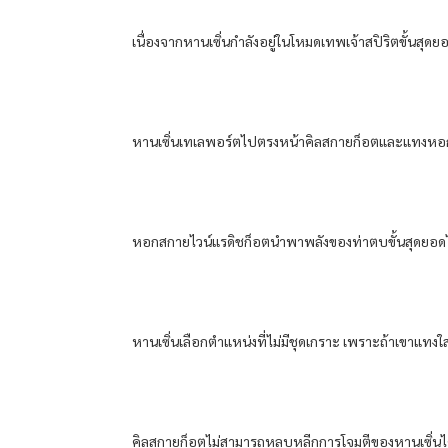
เนื่องจากหานเซิ่นกำลังอยู่ในโหมดเทพเจ้าสปิริตขั้นสุดย
หานเซิ่นเทเลพอร์ตไปตรงหน้าคิลสกายก็อตและแทงหอกสกา
หอกสกายไวน์แรดิชก็อตนำพาพลังของท่าตบขั้นสุดยอดไปที่
หานเซิ่นเลือกตำแหน่งที่ไม่มีชุดเกราะ เพราะถ้าเขาแทงใส่ช
คิลสกายก็อตไม่สามารถหลบหลีกการโจมตีของหานเซิ่นได้ เข