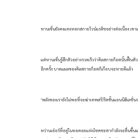
หานเซิ่นยังคงแทงหอกสกายไวน์แรดิชอย่างต่อเนื่อง เขา
แต่หานเซิ่นรู้สึกตัวอย่างรวดเร็วว่าคิลสกายก็อตนั้นฟื้
อีกครั้ง บาดแผลของคิลสกายก็อตก็เกือบจะหายดีแล้ว
‘พลังของเรายังไม่พอที่จะฆ่าเทพสปิริตขั้นแอนนิฮิเลชั่นจ
หว่านเอ๋อร์ที่อยู่ในหอคอยแห่งโชคชะตากำลังจะตื่นขึ้นมา