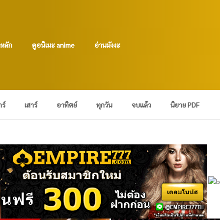
าหลัก
ดูอนิเมะ anime
อ่านมังงะ
กร์
เสาร์
อาทิตย์
ทุกวัน
จบแล้ว
นิยาย PDF