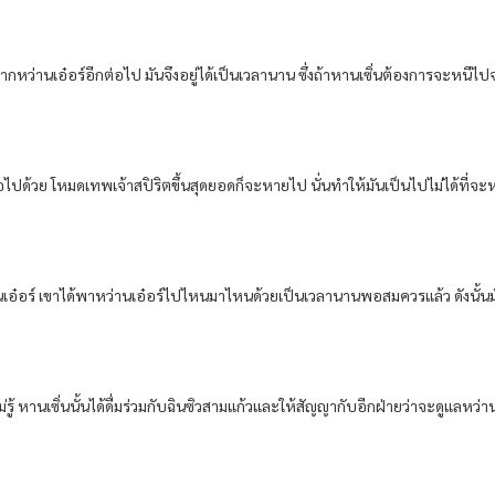
กหว่านเอ๋อร์อีกต่อไป มันจึงอยู่ได้เป็นเวลานาน ซึ่งถ้าหานเซิ่นต้องการจะหนีไปจา
อไปด้วย โหมดเทพเจ้าสปิริตขึ้นสุดยอดก็จะหายไป นั่นทำให้มันเป็นไปไม่ได้ที่จะ
เอ๋อร์ เขาได้พาหว่านเอ๋อร์ไปไหนมาไหนด้วยเป็นเวลานานพอสมควรแล้ว ดังนั้นมันเ
ม่รู้ หานเซิ่นนั้นได้ดื่มร่วมกับฉินซิวสามแก้วและให้สัญญากับอีกฝ่ายว่าจะดูแลหว