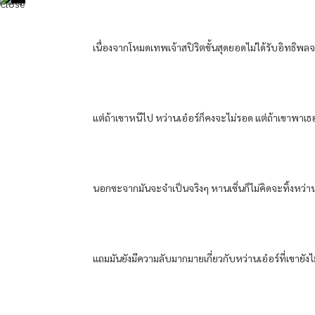
เนื่องจากโหมดเทพเจ้าสปิริตขั้นสุดยอดไม่ได้รับอิทธิพลจา
แต่ถ้าเขาหนีไป หว่านเอ๋อร์ก็คงจะไม่รอด แต่ถ้าเขาพาเธ
นอกซะจากมันจะจำเป็นจริงๆ หานเซิ่นก็ไม่คิดจะทิ้งหว่าน
แถมมันยังมีความลับมากมายเกี่ยวกับหว่านเอ๋อร์ที่เขายังไ