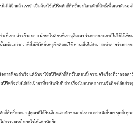
่ได้อีกแล้ว เราจำเป็นต้องใช้สปิริตศักดิ์สิทธิ์ของกิเลนศักดิ์สิทธิ์เพื่อเอาตัวรอดไ
อย่างที่เขากล่าวอ้าง อย่างน้อยๆในตอนที่เขาจุติลงมา ร่างกายของเขาก็ไม่ได้ไร้เ
้นแข็งแกร่งกว่าที่สิ่งมีชีวิตขั้นทรูก็อตจะมีได้ หานเซิ่นไม่สามารถทำลายร่างก
ก็มีโอกาสที่จะสำเร็จ แต่ถ้าเขาใช้สปิริตศักดิ์สิทธิ์ในตอนนี้ ความจริงเรื่องที่ว่าดอล
ปิริตก็จะไม่ได้เล็งเป้ามาที่เขาในทันที ส่วนเรื่องในอนาคต หานเซิ่นก็คงได้แต่รอ
นศักดิ์สิทธิ์ออกมา จู่ๆเขาก็ได้ยินเสียงแตกหักของอะไรบางอย่างดังขึ้นมา ทุกสิ่งทุ
ันไม่ควรจะเหลืออะไรให้แตกหักอีก