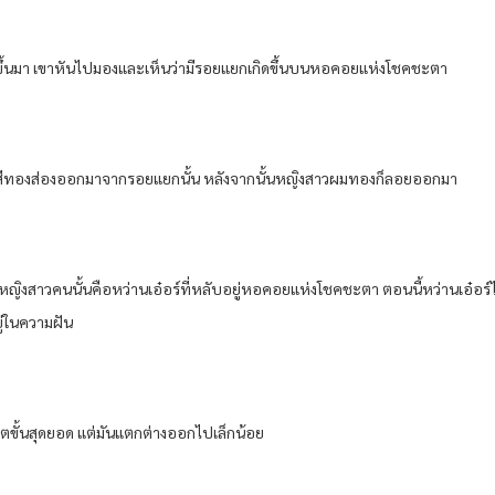
อไม่ดีขึ้นมา เขาหันไปมองและเห็นว่ามีรอยแยกเกิดขึ้นบนหอคอยแห่งโชคชะตา
ิทธิ์สีทองส่องออกมาจากรอยแยกนั้น หลังจากนั้นหญิงสาวผมทองก็ลอยออกมา
 หญิงสาวคนนั้นคือหว่านเอ๋อร์ที่หลับอยู่หอคอยแห่งโชคชะตา ตอนนี้หว่านเอ๋อร
ู่ในความฝัน
ิริตขั้นสุดยอด แต่มันแตกต่างออกไปเล็กน้อย