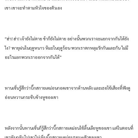
เขา เขาจะทําตามหัวใจของตัวเอง
“ฮ่า! ฮ่า! เจ้ายังไม่ตาย ข้าก็ยังไม่ตาย อย่างนั้นพวกเราจะแยกจากกันได้ยัง
ไง? พายุฝนในฤดูหนาว หิมะในฤดูร้อน พวกเราตกหลุมรักกันและกัน ไม่มี
อะไรแยกพวกเราออกจากกันได้”
หานเซิ่นรู้สึกว่าบิ๊กสกายเดม่อนกอดเขาจากด้านหลัง และเธอใช้เสียงที่ฟังดู
อ่อนหวานกระซิบข้างหูของเขา
หลังจากนั้นหานเซิ่นก็รู้สึกว่าบิ๊กสกายเดม่อนใช้ลิ้นเลียหูของเขา แต่ในตอนที่
เขาหันกลับไปเขาไม่เห็นบิ๊กสกายเดม่อนรอบๆตัวของเขา