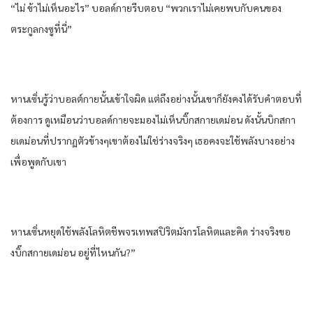
“ไม่ ข้าไม่เห็นอะไร” บอลด์กายรีบตอบ “พวกเราไม่เคยพบกับคนของ
ตระกูลกงซูที่นี่”
หานเซิ่นรู้ว่าบอลต์กายนั้นเข้าใจผิด แต่ถึงอย่างนั้นเขาก็ยังคงได้รับคําตอบที่
ต้องการ ดูเหมือนว่าบอลด์กายจะมองไม่เห็นบิ๊กสกายเดม่อน ดังนั้นบิกสกา
ยเดม่อนที่ปรากฏตัวข้างๆเขาต้องไม่ใช่ร่างจริงๆ เธอคงจะใช้พลังบางอย่าง
เพื่อพูดกับเขา
หานเซิ่นหยุดใช้พลังโลหิตชีพจรเทพสปิริตมังกรโลหิตและคิด ร่างจริงขอ
งบิ๊กสกายเดม่อน อยู่ที่ไหนกัน?”