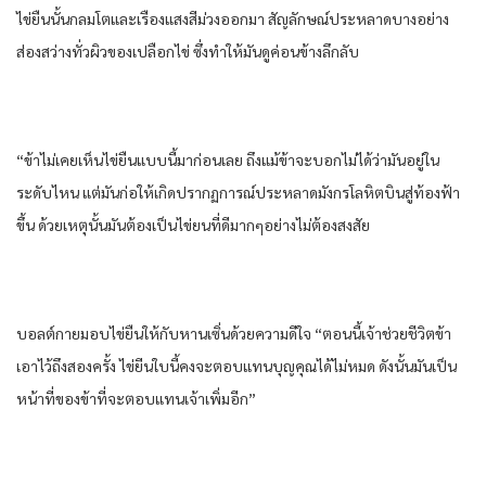
ไข่ยืนนั้นกลมโตและเรืองแสงสีม่วงออกมา สัญลักษณ์ประหลาดบางอย่าง
ส่องสว่างทั่วผิวของเปลือกไข่ ซึ่งทําให้มันดูค่อนข้างลึกลับ
“ข้าไม่เคยเห็นไข่ยืนแบบนี้มาก่อนเลย ถึงแม้ข้าจะบอกไม่ได้ว่ามันอยู่ใน
ระดับไหน แต่มันก่อให้เกิดปรากฏการณ์ประหลาดมังกรโลหิตบินสู่ท้องฟ้า
ขึ้น ด้วยเหตุนั้นมันต้องเป็นไข่ยนที่ดีมากๆอย่างไม่ต้องสงสัย
บอลต์กายมอบไข่ยืนให้กับหานเซิ่นด้วยความดีใจ “ตอนนี้เจ้าช่วยชีวิตข้า
เอาไว้ถึงสองครั้ง ไข่ยีนใบนี้คงจะตอบแทนบุญคุณได้ไม่หมด ดังนั้นมันเป็น
หน้าที่ของข้าที่จะตอบแทนเจ้าเพิ่มอีก”