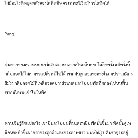
ไม่มีอะไรที่หยุดพลังของโลหิตชีพจร เทพสปิริตมังกรโลหิตได้
Pang!
ร่างกายของฮว่าหนองเยว่แตกสลายกลายเป็นกลีบดอกไม้อีกครั้ง แต่ครั้งนี้
กลีบดอกไม้ไม่สามารถปลิวหนีไปได้ พวกมันถูกละลายภายในลมปราณมังกร
สีม่วง กลีบดอกไม้ที่เหลือรอดบางส่วนหล่นลงไปบนพัดที่ตกลงไปบนพื้น
พวกมันหายเข้าไปในพัด
หานเซิ่นรู้สึกแปลกใจ เขาบินลงไปบนพื้นและหยิบพัดนั่นขึ้นมา พัดนั้นดูเห
มือนจะทําขึ้นมาจากกระดูกดําและกระดาษขาว บนพัดมีรูปต้นซากุระอยู่