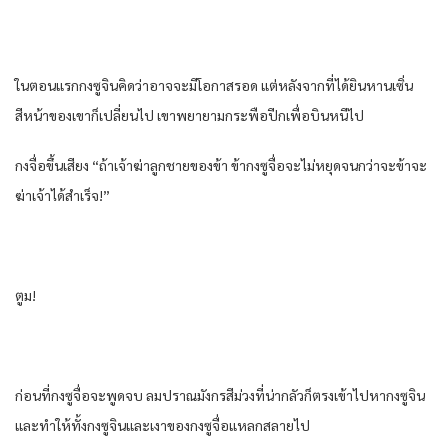
ในตอนแรกกงซูจินคิดว่าอาจจะมีโอกาสรอด แต่หลังจากที่ได้ยินหานเซิ่น
สีหน้าของเขาก็เปลี่ยนไป เขาพยายามกระพือปีกเพื่อบินหนีไป
กงจื่อขึ้นเสียง “ถ้าเจ้าฆ่าลูกชายของข้า ข้ากงซูจื่อจะไม่หยุดจนกว่าจะข้าจะ
ฆ่าเจ้าได้สําเร็จ!”
ตูม!
ก่อนที่กงซูจื่อจะพูดจบ ลมปราณมังกรสีม่วงที่น่ากลัวก็ตรงเข้าไปหากงซูจิน
และทําให้ทั้งกงซูจินและเงาของกงซูจื่อแหลกสลายไป