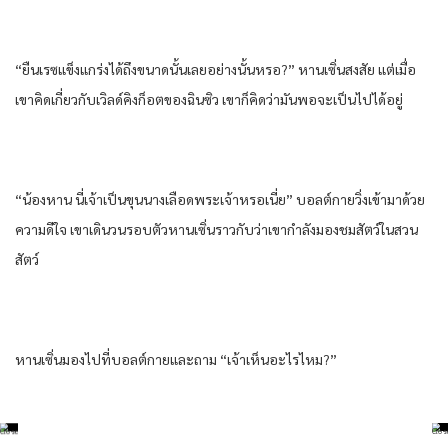
“ยืนเรซแข็งแกร่งได้ถึงขนาดนั้นเลยอย่างนั้นหรอ?” หานเซิ่นสงสัย แต่เมื่อ
เขาคิดเกี่ยวกับเวิลด์คิงก็อตของฉินซิว เขาก็คิดว่ามันพอจะเป็นไปได้อยู่
“น้องหาน นี่เจ้าเป็นขุนนางเลือดพระเจ้าหรอเนี่ย” บอลต์กายวิ่งเข้ามาด้วย
ความดีใจ เขาเดินวนรอบตัวหานเซิ่นราวกับว่าเขากําลังมองชมสัตว์ในสวน
สัตว์
หานเซิ่นมองไปที่บอลต์กายและถาม “เจ้าเห็นอะไรไหม?”