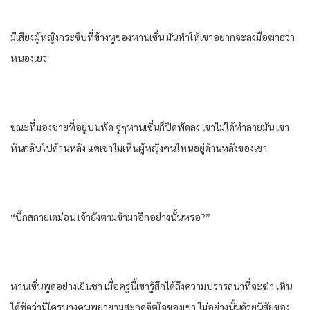
มีเสียงผู้หญิงกระซิบที่ข้างหูของหานเซิ่น มันทําให้เขาอยากจะลงมือฆ่าฮว่า
หนองเยว่
ขณะที่มองชายที่อยู่บนพัด จู่ๆหานเซิ่นก็ปิดพัดลง เขาไม่ได้ทําลายมัน เขา
หันกลับไปด้านหลัง แต่เขาไม่เห็นผู้หญิงคนไหนอยู่ด้านหลังของเขา
“บิ๊กสกายเดม่อน เจ้ายังตามข้ามาอีกอย่างนั้นหรอ?”
หานเซิ่นพูดอย่างเย็นชา เมื่อครู่นี้เขารู้สึกได้ถึงความปรารถนาที่จะฆ่า เห็น
ได้ชัดว่ามีใครบางคนพยายามสะกดจิตใจของเขา ไม่อย่างนั้นด้วยนิสัยของ