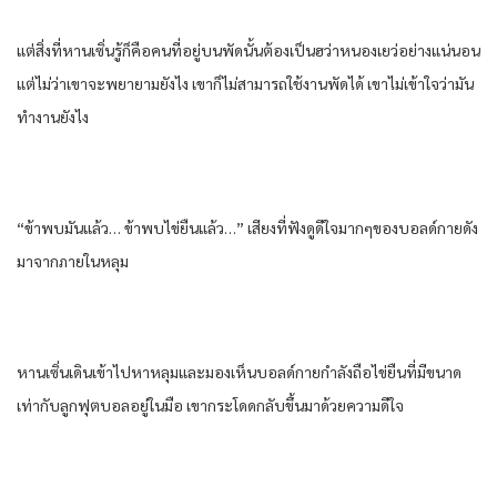
แต่สิ่งที่หานเซิ่นรู้ก็คือคนที่อยู่บนพัดนั้นต้องเป็นฮว่าหนองเยว่อย่างแน่นอน
แต่ไม่ว่าเขาจะพยายามยังไง เขาก็ไม่สามารถใช้งานพัดได้ เขาไม่เข้าใจว่ามัน
ทํางานยังไง
“ข้าพบมันแล้ว… ข้าพบไข่ยืนแล้ว…” เสียงที่ฟังดูดีใจมากๆของบอลด์กายดัง
มาจากภายในหลุม
หานเซิ่นเดินเข้าไปหาหลุมและมองเห็นบอลด์กายกําลังถือไข่ยืนที่มีขนาด
เท่ากับลูกฟุตบอลอยู่ในมือ เขากระโดดกลับขึ้นมาด้วยความดีใจ