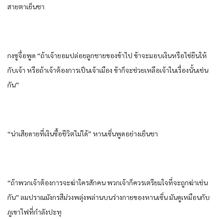
สายตาเย็นชา
กงซูจื่อพูด “ถ้าเจ้ายอมปล่อยลูกชายของข้าไป ข้าจะมอบเงินหรือไข่ยีนให้
กับเจ้า หรือถ้าเจ้าต้องการเป็นเจ้าเมือง ข้าก็จะช่วยเหลือเจ้าในเรื่องนั้นเช่น
กัน”
“น่าเสียดายที่เงินซื้อชีวิตไม่ได้” หานเซิ่นพูดอย่างเย็นชา
“ถ้าพวกเจ้าต้องการจะฆ่าใครสักคน พวกเจ้าก็ควรเตรียมใจที่จะถูกฆ่าเช่น
กัน” ลมปราณมังกรสีม่วงพลุ่งพล่านบนร่างกายของหานเซิ่น มันดูเหมือนกับ
ภูเขาไฟที่กําลังปะทุ