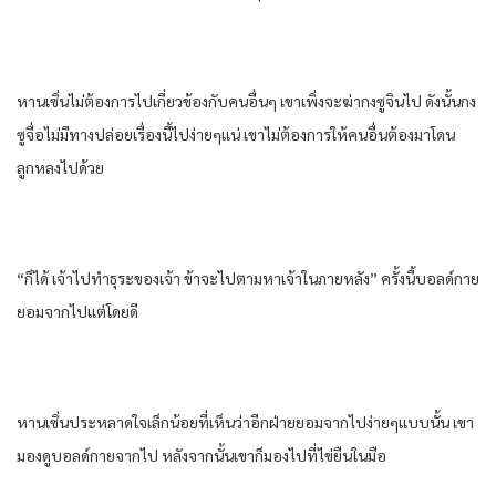
หานเซิ่นไม่ต้องการไปเกี่ยวข้องกับคนอื่นๆ เขาเพิ่งจะฆ่ากงซูจินไป ดังนั้นกง
ซูจื่อไม่มีทางปล่อยเรื่องนี้ไปง่ายๆแน่ เขาไม่ต้องการให้คนอื่นต้องมาโดน
ลูกหลงไปด้วย
“ก็ได้ เจ้าไปทําธุระของเจ้า ข้าจะไปตามหาเจ้าในภายหลัง” ครั้งนี้บอลด์กาย
ยอมจากไปแต่โดยดี
หานเซิ่นประหลาดใจเล็กน้อยที่เห็นว่าอีกฝ่ายยอมจากไปง่ายๆแบบนั้น เขา
มองดูบอลด์กายจากไป หลังจากนั้นเขาก็มองไปที่ไข่ยืนในมือ