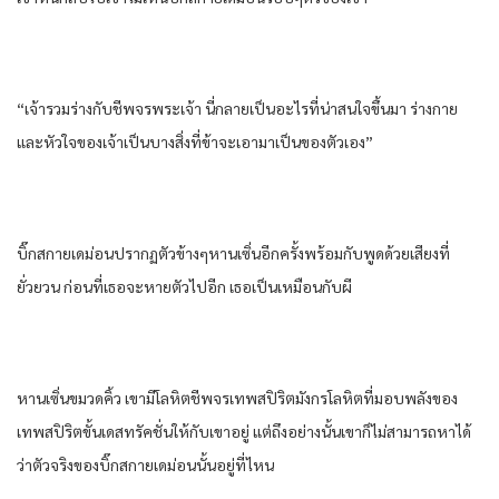
“เจ้ารวมร่างกับชีพจรพระเจ้า นี่กลายเป็นอะไรที่น่าสนใจขึ้นมา ร่างกาย
และหัวใจของเจ้าเป็นบางสิ่งที่ข้าจะเอามาเป็นของตัวเอง”
บิ๊กสกายเดม่อนปรากฏตัวข้างๆหานเซิ่นอีกครั้งพร้อมกับพูดด้วยเสียงที่
ยั่วยวน ก่อนที่เธอจะหายตัวไปอีก เธอเป็นเหมือนกับผี
หานเซิ่นขมวดคิ้ว เขามีโลหิตชีพจรเทพสปิริตมังกรโลหิตที่มอบพลังของ
เทพสปิริตขั้นเดสทรัคชั่นให้กับเขาอยู่ แต่ถึงอย่างนั้นเขาก็ไม่สามารถหาได้
ว่าตัวจริงของบิ๊กสกายเดม่อนนั้นอยู่ที่ไหน