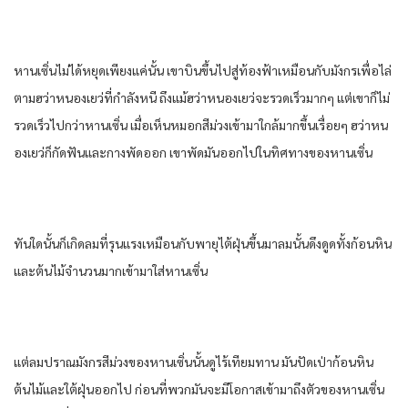
หานเซิ่นไม่ได้หยุดเพียงแค่นั้น เขาบินขึ้นไปสู่ท้องฟ้าเหมือนกับมังกรเพื่อไล่
ตามฮว่าหนองเยว่ที่กําลังหนี ถึงแม้ฮว่าหนองเยว่จะรวดเร็วมากๆ แต่เขาก็ไม่
รวดเร็วไปกว่าหานเซิ่น เมื่อเห็นหมอกสีม่วงเข้ามาใกล้มากขึ้นเรื่อยๆ ฮว่าหน
องเยว่ก็กัดฟันและกางพัดออก เขาพัดมันออกไปในทิศทางของหานเซิ่น
ทันใดนั้นก็เกิดลมที่รุนแรงเหมือนกับพายุไต้ฝุ่นขึ้นมาลมนั้นดึงดูดทั้งก้อนหิน
และต้นไม้จํานวนมากเข้ามาใส่หานเซิ่น
แต่ลมปราณมังกรสีม่วงของหานเซิ่นนั้นดูไร้เทียมทาน มันปัดเป่าก้อนหิน
ต้นไม้และใต้ฝุ่นออกไป ก่อนที่พวกมันจะมีโอกาสเข้ามาถึงตัวของหานเซิ่น