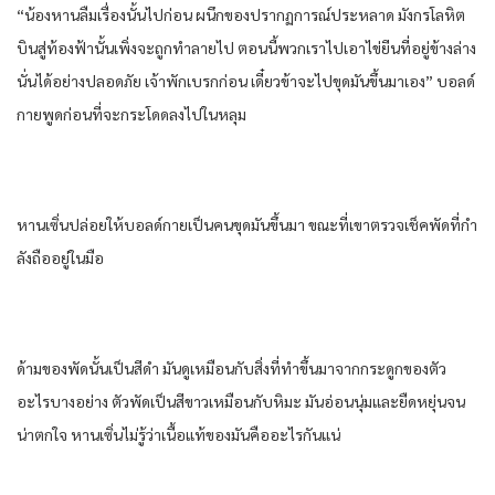
“น้องหานลืมเรื่องนั้นไปก่อน ผนึกของปรากฏการณ์ประหลาด มังกรโลหิต
บินสู่ท้องฟ้านั้นเพิ่งจะถูกทําลายไป ตอนนี้พวกเราไปเอาไข่ยีนที่อยู่ข้างล่าง
นั่นได้อย่างปลอดภัย เจ้าพักเบรกก่อน เดี๋ยวข้าจะไปขุดมันขึ้นมาเอง” บอลด์
กายพูดก่อนที่จะกระโดดลงไปในหลุม
หานเซิ่นปล่อยให้บอลด์กายเป็นคนขุดมันขึ้นมา ขณะที่เขาตรวจเช็คพัดที่กํา
ลังถืออยู่ในมือ
ด้ามของพัดนั้นเป็นสีดํา มันดูเหมือนกับสิ่งที่ทําขึ้นมาจากกระดูกของตัว
อะไรบางอย่าง ตัวพัดเป็นสีขาวเหมือนกับหิมะ มันอ่อนนุ่มและยืดหยุ่นจน
น่าตกใจ หานเซิ่นไม่รู้ว่าเนื้อแท้ของมันคืออะไรกันแน่