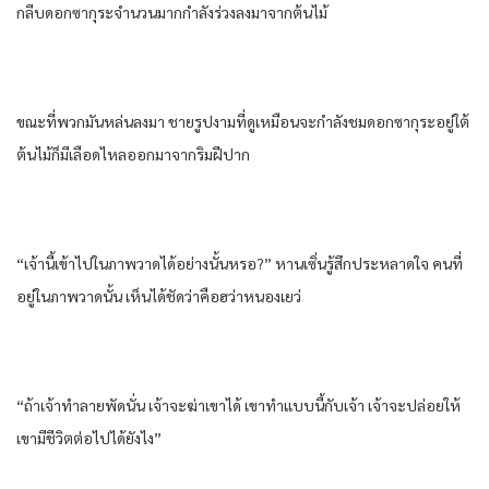
กลีบดอกซากุระจํานวนมากกําลังร่วงลงมาจากต้นไม้
ขณะที่พวกมันหล่นลงมา ชายรูปงามที่ดูเหมือนจะกําลังชมดอกซากุระอยู่ใต้
ต้นไม้ก็มีเลือดไหลออกมาจากริมฝีปาก
“เจ้านี้เข้าไปในภาพวาดได้อย่างนั้นหรอ?” หานเซิ่นรู้สึกประหลาดใจ คนที่
อยู่ในภาพวาดนั้น เห็นได้ชัดว่าคือฮว่าหนองเยว่
“ถ้าเจ้าทําลายพัดนั่น เจ้าจะฆ่าเขาได้ เขาทําแบบนี้กับเจ้า เจ้าจะปล่อยให้
เขามีชีวิตต่อไปได้ยังไง”