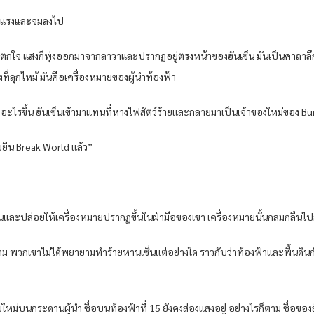
อนแรงและจมลงไป
วยความตกใจ แสงก็พุ่งออกมาจากลาวาและปรากฏอยู่ตรงหน้าของฮันเซ็น มันเป็นคาถาลึ
ที่ลุกไหม้ มันคือเครื่องหมายของผู้นำท้องฟ้า
กิดอะไรขึ้น ฮันเซ็นเข้ามาแทนที่หางไฟสัตว์ร้ายและกลายมาเป็นเจ้าของใหม่ของ B
พบยีน Break World แล้ว”
ขึ้นและปล่อยให้เครื่องหมายปรากฏขึ้นในฝ่ามือของเขา เครื่องหมายนั้นกลมกลืนไ
็ลุกลาม พวกเขาไม่ได้พยายามทำร้ายหานเซิ่นแต่อย่างใด ราวกับว่าท้องฟ้าและพื้นด
ับใหม่บนกระดานผู้นำ ชื่อบนท้องฟ้าที่ 15 ยังคงส่องแสงอยู่ อย่างไรก็ตาม ชื่อของสั