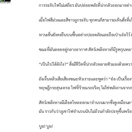
การระงับไฟไม่เสถียร มันปล่อยพลังที่น่ากลัวออกมาอย่า
เมื่อไฟสีม่วงและสีขาวถูกระงับ ทุกคนก็สามารถเห็นสิ่งที่
หานเซิ่นยังคงยืนบนพื้นอย่างปลอดภัยและถือเป่าเอ๋อไว้
ขณะที่มันลอยอยู่กลางอากาศ สัตว์เพลิงหางก็มีรูพรุนหล
“เป็นไปได้ยังไง?” สิ่งมีชีวิตที่น่ากลัวหลายตัวมองด้วยควา
ถังเจิ้นหลิวเสียเสียงขณะหัวเราะและพูดว่า “อ๋อ เป็นเรื่
ทฤษฎีกระสุนเหรอ ไฟที่ร้ายแรงจริงๆ ไม่ใช่พลังงานจากก
สัตว์เพลิงหางมีเลือดไหลออกมาจำนวนมากซึ่งดูเหมือนลา
มัน ราวกับว่าภูเขาไฟจำนวนนับไม่ถ้วนกำลังปะทุขึ้นพร้อ
บูม! บูม!