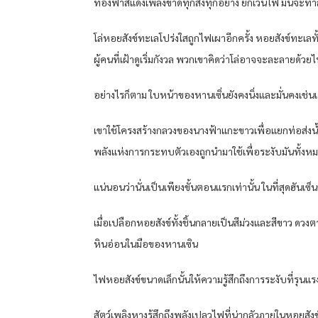
ท้องฟ้าสีแดงเพลิงขาดทุกสิ่งทุกอย่าง ยกเว้นไฟ มันจะท
โล่หอยสังข์ทะเลโปร่งใสถูกไฟเผาอีกครั้ง หอยสังข์ทะเล
ผู้คนที่เฝ้าดูเริ่มกังวล พวกเขาคิดว่าโล่อาจจะละลายด้วย
อย่างไรก็ตาม ใบหน้าของหานเซิ่นยังคงนิ่งและมั่นคงเช่
เขาใช้โครงสร้างกลวงของนางฟ้าแกะขาวเพื่อแยกท่อส่งน
พลังแห่งการกระทบตัวเองถูกนำมาใช้เพื่อระงับมันทั้ง
แน่นอนว่านั่นเป็นเพียงขั้นตอนแรกเท่านั้น ในที่สุดฮันเซ
เมื่อเปลือกหอยสังข์ทั้งชิ้นกลายเป็นสีม่วงและสีขาว ด
หินอ่อนในมือของหานเซิน
ไฟหอยสังข์ขนาดเล็กนั้นให้ความรู้สึกถึงการระงับที่รุนแ
สัตว์เพลิงหางรู้สึกถึงพลังเปลวไฟที่น่ากลัวภายในหอยสังข