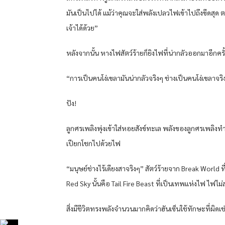
มันเป็นไปได้ แม้ว่าคุณจะใส่พลังเปลวไฟเข้าไปถึงขีดสุด ตร
เจ้าได้ด้วย”
หลังจากนั้น หางไฟสัตว์ร้ายก็ยิงไฟที่น่ากลัวออกมาอี
“การเป็นคนโง่เขลามันน่ากลัวจริงๆ ช่างเป็นคนโง่เขลาจร
ปัง!
ลูกศรเพลิงพุ่งเข้าใส่หอยสังข์ทะเล พลังของลูกศรเพลิ
เปียกโชกไปด้วยไฟ
“มนุษย์ช่างไร้เดียงสาจริงๆ” สัตว์ร้ายจาก Break World 
Red Sky นั้นคือ Tail Fire Beast ที่เป็นเทพแห่งไฟ ไฟไม
สิ่งมีชีวิตทรงพลังจำนวนมากคิดว่าฮันเซ็นใช้ทักษะที่ผิดเ