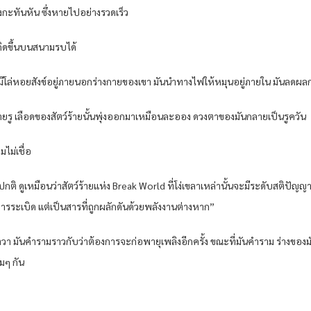
งกะทันหัน ซึ่งหายไปอย่างรวดเร็ว
เกิดขึ้นบนสนามรบได้
 มีโล่หอยสังข์อยู่ภายนอกร่างกายของเขา มันนำทางไฟให้หมุนอยู่ภายใน มันลดผล
ายรู เลือดของสัตว์ร้ายนั้นพุ่งออกมาเหมือนละออง ดวงตาของมันกลายเป็นรูควัน
มไม่เชื่อ
องปกติ ดูเหมือนว่าสัตว์ร้ายแห่ง Break World ที่โง่เขลาเหล่านั้นจะมีระดับสติปัญ
ารระเบิด แต่เป็นสารที่ถูกผลักดันด้วยพลังงานต่างหาก”
วา มันคำรามราวกับว่าต้องการจะก่อพายุเพลิงอีกครั้ง ขณะที่มันคำราม ร่างของม
มๆ กัน