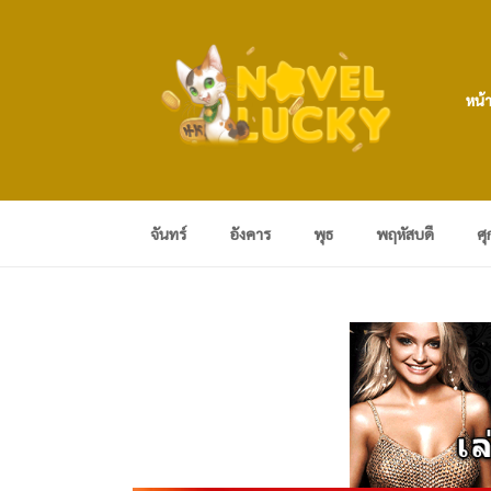
หน้
จันทร์
อังคาร
พุธ
พฤหัสบดี
ศุ