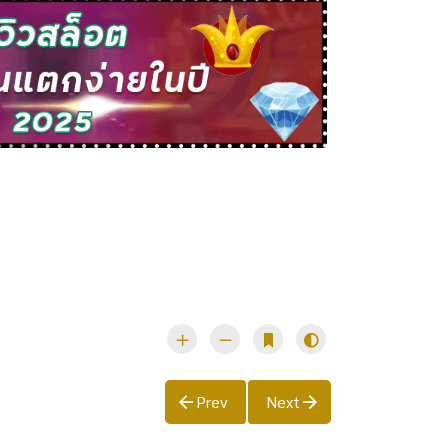
Prev
Next