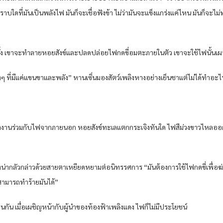
าบใดที่มันเป็นพลังไฟ มันก็จะเชื่อฟังข้า ไม่ว่ามันจะแข็งแกร่งแค่ไหน มันก็จะไม่ทำร
กครั้ง เขาจะทำลายหอยสังข์และปลดปล่อยไฟกดขี่อมตะภายในตัว เขาจะใช้ไฟนั้นเผ
ิงๆ ที่มีแค่แขนขาและพลัง” หานเซิ่นมองสัตว์เพลิงหางอย่างเย็นชาแต่ไม่ได้ทำอะไ
งทำงานร่วมกับไฟจากภายนอก หอยสังข์ทะเลแตกกระเจิงทันใด ไฟสีม่วงขาวไหลออกม
ที่น่ากลัวกล่าวด้วยสายตาเหยียดหยามต่อนิทรรศการ “มันต้องการใช้ไฟกดขี่เพื่อฆ่า 
่สามารถทำร้ายมันได้”
ช่นกัน เมื่อเผชิญหน้ากับผู้นำของท้องฟ้าเพลิงแดง ไฟก็ไม่มีประโยชน์