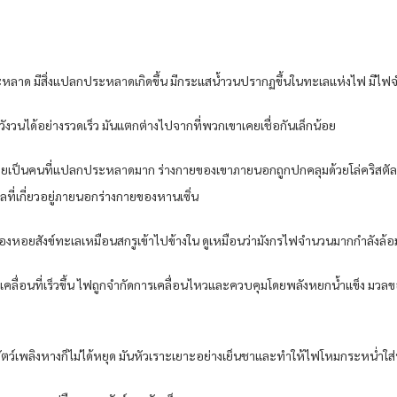
หลาด มีสิ่งแปลกประหลาดเกิดขึ้น มีกระแสน้ำวนปรากฏขึ้นในทะเลแห่งไฟ มีไฟ
วังวนได้อย่างรวดเร็ว มันแตกต่างไปจากที่พวกเขาเคยเชื่อกันเล็กน้อย
ยเป็นคนที่แปลกประหลาดมาก ร่างกายของเขาภายนอกถูกปกคลุมด้วยโล่คริสตัลน้ำแข
เลที่เกี่ยวอยู่ภายนอกร่างกายของหานเซิ่น
งของหอยสังข์ทะเลเหมือนสกรูเข้าไปข้างใน ดูเหมือนว่ามังกรไฟจำนวนมากกำลัง
ล่เคลื่อนที่เร็วขึ้น ไฟถูกจำกัดการเคลื่อนไหวและควบคุมโดยพลังหยกน้ำแข็ง มว
ัตว์เพลิงหางก็ไม่ได้หยุด มันหัวเราะเยาะอย่างเย็นชาและทำให้ไฟโหมกระหน่ำใส่หา