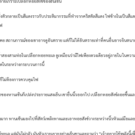
ำลายเกราะเปลือกหอยสังข์ของฮันเซ็น
ทั้งตัวกลายเป็นสีแดงราวกับประติมากรรมที่ทำจากคริสตัลสีแดง ไฟข้างในเป็นสีแ
ไฟ
นเคย สถานการณ์ของเขาอาจดูอันตราย แต่ก็ไม่ได้อันตรายเท่าที่คนอื่นอาจจินตนา
้ำสองสามท่อในเปลือกหอยทะเล ดูเหมือนว่ามีไฟเพียงดวงเดียวอยู่ภายใน ในควา
หมดในระหว่างกระบวนการนี้
็นก็ไม่ต้องการควบคุมไฟ
วงตาของหานเซินก็เปล่งประกายแสงเย็น เขายื่นนิ้วออกไป เปลือกหอยสังข์ลอยขึ้
รงมาก หานเซ็นมองไปที่สัตว์เพลิงหางและเอาหอยสังข์วางระหว่างนิ้วหัวแม่มือและน
์ทะเล แต่มันไม่กลัว มันหัวเราะเยาะอย่างเย็นชาและถามว่า “เจ้าอยากใช้พลังนี้เพื่