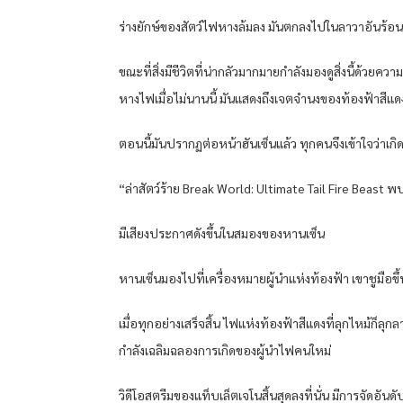
ร่างยักษ์ของสัตว์ไฟหางล้มลง มันตกลงไปในลาวาอันร้
ขณะที่สิ่งมีชีวิตที่น่ากลัวมากมายกำลังมองดูสิ่งนี้ด้
หางไฟเมื่อไม่นานนี้ มันแสดงถึงเจตจำนงของท้องฟ้าสีแดง
ตอนนี้มันปรากฏต่อหน้าฮันเซ็นแล้ว ทุกคนจึงเข้าใจว่าเ
“ล่าสัตว์ร้าย Break World: Ultimate Tail Fire Beast 
มีเสียงประกาศดังขึ้นในสมองของหานเซ็น
หานเซ็นมองไปที่เครื่องหมายผู้นำแห่งท้องฟ้า เขาชูมือ
เมื่อทุกอย่างเสร็จสิ้น ไฟแห่งท้องฟ้าสีแดงที่ลุกไหม้ก
กำลังเฉลิมฉลองการเกิดของผู้นำไฟคนใหม่
วิดีโอสตรีมของแท็บเล็ตเจโนสิ้นสุดลงที่นั่น มีการจัดอันด