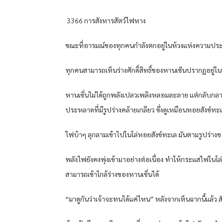
3366 การสังหารสัตว์ไฟหาง
ขณะที่อารมณ์ของทุกคนกำลังตกอยู่ในห้วงแห่งความประ
ทุกคนสามารถเห็นร่างศักดิ์สิทธิ์ของหานเซ็นปรากฏอยู่ใน
หานเซิ่นไม่ได้ถูกพลังเปลวเพลิงหลอมละลาย แต่กลับกลา
ประหลาดที่มีรูปร่างคล้ายเกลียว ซึ่งดูเหมือนหอยสังข์ทะ
ไฟบ้าๆ ลุกลามเข้าไปในโล่หอยสังข์ทะเล มันตามรูปร่า
พลังไฟยังคงพุ่งเข้ามาอย่างต่อเนื่อง ทำให้กระแสไฟในโ
สามารถเข้าใกล้ร่างของหานเซิ่นได้
“มาดูกันว่าเจ้าจะทนได้แค่ไหน” หลังจากเห็นฉากนี้แล้ว ส