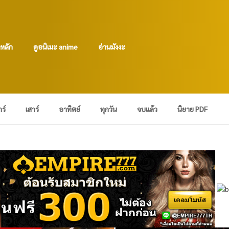
าหลัก
ดูอนิเมะ anime
อ่านมังงะ
กร์
เสาร์
อาทิตย์
ทุกวัน
จบแล้ว
นิยาย PDF