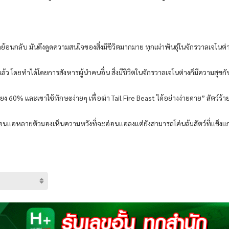
อนกลับ มันดึงดูดความสนใจของสิ่งมีชีวิตมากมาย ทุกเผ่าพันธุ์ในจักรวาลเจโนต่า
แล้ว โดยทำได้โดยการสังหารผู้นำคนอื่น สิ่งมีชีวิตในจักรวาลเจโนต่างก็มีความสุขกับ
ยง 60% และเขาใช้ทักษะง่ายๆ เพื่อฆ่า Tail Fire Beast ได้อย่างง่ายดาย” สัตว์ร้ายใ
่อ่อนแอหลายตัวมองเห็นความหวังที่จะอ่อนแอลงแต่ยังสามารถโค่นล้มสัตว์ที่แข็งแ