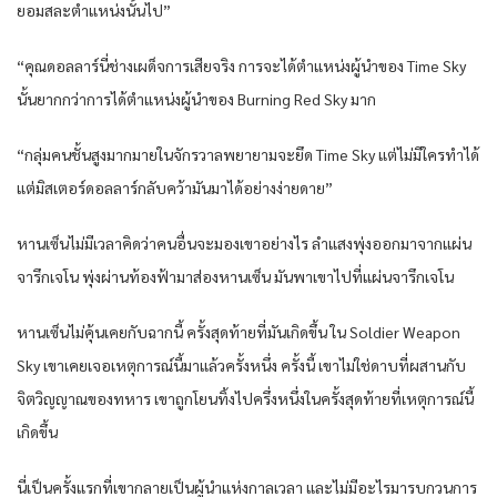
ยอมสละตำแหน่งนั้นไป”
“คุณดอลลาร์นี่ช่างเผด็จการเสียจริง การจะได้ตำแหน่งผู้นำของ Time Sky
นั้นยากกว่าการได้ตำแหน่งผู้นำของ Burning Red Sky มาก
“กลุ่มคนชั้นสูงมากมายในจักรวาลพยายามจะยึด Time Sky แต่ไม่มีใครทำได้
แต่มิสเตอร์ดอลลาร์กลับคว้ามันมาได้อย่างง่ายดาย”
หานเซ็นไม่มีเวลาคิดว่าคนอื่นจะมองเขาอย่างไร ลำแสงพุ่งออกมาจากแผ่น
จารึกเจโน พุ่งผ่านท้องฟ้ามาส่องหานเซ็น มันพาเขาไปที่แผ่นจารึกเจโน
หานเซ็นไม่คุ้นเคยกับฉากนี้ ครั้งสุดท้ายที่มันเกิดขึ้น ใน Soldier Weapon
Sky เขาเคยเจอเหตุการณ์นี้มาแล้วครั้งหนึ่ง ครั้งนี้ เขาไม่ใช่ดาบที่ผสานกับ
จิตวิญญาณของทหาร เขาถูกโยนทิ้งไปครึ่งหนึ่งในครั้งสุดท้ายที่เหตุการณ์นี้
เกิดขึ้น
นี่เป็นครั้งแรกที่เขากลายเป็นผู้นำแห่งกาลเวลา และไม่มีอะไรมารบกวนการ