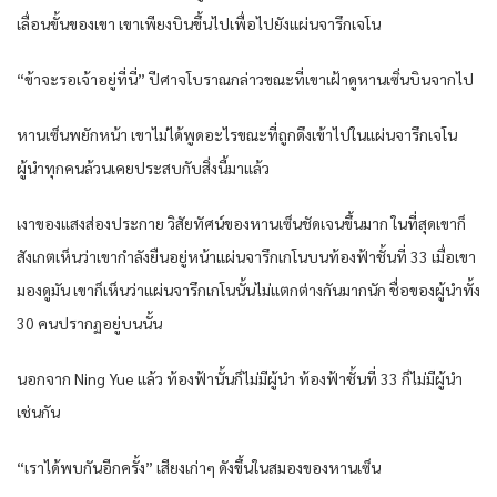
เลื่อนขั้นของเขา เขาเพียงบินขึ้นไปเพื่อไปยังแผ่นจารึกเจโน
“ข้าจะรอเจ้าอยู่ที่นี่” ปีศาจโบราณกล่าวขณะที่เขาเฝ้าดูหานเซิ่นบินจากไป
หานเซ็นพยักหน้า เขาไม่ได้พูดอะไรขณะที่ถูกดึงเข้าไปในแผ่นจารึกเจโน
ผู้นำทุกคนล้วนเคยประสบกับสิ่งนี้มาแล้ว
เงาของแสงส่องประกาย วิสัยทัศน์ของหานเซ็นชัดเจนขึ้นมาก ในที่สุดเขาก็
สังเกตเห็นว่าเขากำลังยืนอยู่หน้าแผ่นจารึกเกโนบนท้องฟ้าชั้นที่ 33 เมื่อเขา
มองดูมัน เขาก็เห็นว่าแผ่นจารึกเกโนนั้นไม่แตกต่างกันมากนัก ชื่อของผู้นำทั้ง
30 คนปรากฏอยู่บนนั้น
นอกจาก Ning Yue แล้ว ท้องฟ้านั้นก็ไม่มีผู้นำ ท้องฟ้าชั้นที่ 33 ก็ไม่มีผู้นำ
เช่นกัน
“เราได้พบกันอีกครั้ง” เสียงเก่าๆ ดังขึ้นในสมองของหานเซ็น