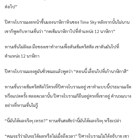
ต่อไป”
ปีศาจโบราณเงยหน้าขึ้นมองนาฬิกาหินของ Time Sky หลังจากนั้นไม่นาน
เขาก็พูดกับหานเซิ่นว่า “กดเข็มนาฬิกาไปที่ตำแหน่ง 12 นาฬิกา”
หานเซ็นไม่ลังเล มือของเขาทำงานเพื่อดันเข็มคริสตัล เขาดันมันไปที่
ตำแหน่ง 12 นาฬิกา
ปีศาจโบราณมองดูมันชั่วขณะแล้วพูดว่า “ตอนนี้ เลื่อนไปที่เก้านาฬิกาสิ”
หานเซิ่นวางเข็มคริสตัลไว้ตรงที่ปีศาจโบราณอยู่ เขาทำแบบนี้ประมาณเจ็ด
หรือแปดครั้ง ตลอดเวลานั้น ปีศาจโบราณก็ยืนอยู่ตรงที่เขาอยู่ คำนวณบาง
อย่างที่หานเซิ่นไม่รู้
“นี่มันได้ผลจริงๆ เหรอ?” หานเซ็นสงสัยว่านี่มันได้ผลจริงๆ หรือเปล่า
“คุณจะรู้ว่ามันจะได้ผลหรือไม่เมื่อถึงเวลา” ปีศาจโบราณไม่ได้อธิบาย เขา