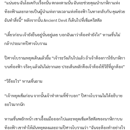
“แน่นอน ฉันโอเคกับเรื่องนั้น ตกลงตามนั้น ฉันจะช่วยคุณนำนาฬิกาแห่ง
ท้องฟ้าและกลายเป็นผู้นำแห่งกาลเวลาแห่งท้องฟ้า ในทางกลับกัน คุณช่วย
ฉันทำสิ่งนี้” หลังจากนั้น Ancient Devil ก็เดินไปที่เข็มคริสตัล
“เดี๋ยวก่อน เจ้ายังยืนอยู่นั่นอยู่เลย บอกฉันมาว่าต้องทำยังไง” หานเซิ่นไม่
กล้าประมาทปีศาจโบราณ
ปีศาจโบราณหยุดเดินแล้วยิ้ม “เจ้าระวังเกินไปแล้ว ถ้าเจ้าต้องการใช้นาฬิกา
บนท้องฟ้า จริงๆ แล้วมันไม่ยากเลย ประเด็นหลักคือเจ้าต้องใช้วิธีที่ถูกต้อง”
“วิธีอะไร” หานเซิ่นถาม
“เจ้าหยุดเข็มก่อน จากนั้นเจ้าทำตามที่ข้าบอก” ปีศาจโบราณไม่ได้อธิบาย
อะไรมากนัก
หานเซิ่นพยักหน้า เขาเอื้อมมือออกไปและหยุดเข็มคริสตัลของนาฬิกาบน
ท้องฟ้า เขาทำให้มันหยุดลงและถามปีศาจโบราณว่า “ฉันจะต้องทำอย่างไร