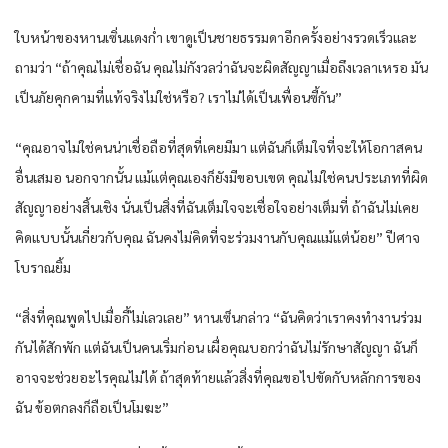
ใบหน้าของหานเซิ่นแดงก่ำ เขาดูเป็นชายธรรมดาอีกครั้งอย่างรวดเร็วและ
ถามว่า “ถ้าคุณไม่เชื่อฉัน คุณไม่กังวลว่าฉันจะผิดสัญญาเมื่อถึงเวลาเหรอ มัน
เป็นภัยคุกคามที่แท้จริงไม่ใช่หรือ? เราไม่ได้เป็นเพื่อนซี้กัน”
“คุณอาจไม่ใช่คนน่าเชื่อถือที่สุดที่เคยมีมา แต่ฉันก็เต็มใจที่จะให้โอกาสคน
อื่นเสมอ นอกจากนั้น แม้แต่คุณเองก็ยังมีขอบเขต คุณไม่ใช่คนประเภทที่ผิด
สัญญาอย่างสิ้นเชิง นั่นเป็นสิ่งที่ฉันเต็มใจจะเชื่อใจอย่างเต็มที่ ถ้าฉันไม่เคย
คิดแบบนั้นเกี่ยวกับคุณ ฉันคงไม่คิดที่จะร่วมงานกับคุณแม้แต่น้อย” ปีศาจ
โบราณยิ้ม
“สิ่งที่คุณพูดไปเมื่อกี้ไม่เลวเลย” หานเซ็นกล่าว “ฉันคิดว่าเราคงทำงานร่วม
กันได้สักพัก แต่ฉันเป็นคนเริ่มก่อน เผื่อคุณบอกว่าฉันไม่รักษาสัญญา ฉันก็
อาจจะช่วยอะไรคุณไม่ได้ ถ้าสุดท้ายแล้วสิ่งที่คุณขอไปขัดกับหลักการของ
ฉัน ข้อตกลงก็ถือเป็นโมฆะ”