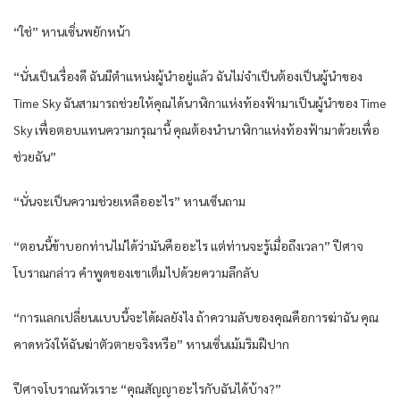
“ใช่” หานเซิ่นพยักหน้า
“นั่นเป็นเรื่องดี ฉันมีตำแหน่งผู้นำอยู่แล้ว ฉันไม่จำเป็นต้องเป็นผู้นำของ
Time Sky ฉันสามารถช่วยให้คุณได้นาฬิกาแห่งท้องฟ้ามาเป็นผู้นำของ Time
Sky เพื่อตอบแทนความกรุณานี้ คุณต้องนำนาฬิกาแห่งท้องฟ้ามาด้วยเพื่อ
ช่วยฉัน”
“นั่นจะเป็นความช่วยเหลืออะไร” หานเซ็นถาม
“ตอนนี้ข้าบอกท่านไม่ได้ว่ามันคืออะไร แต่ท่านจะรู้เมื่อถึงเวลา” ปีศาจ
โบราณกล่าว คำพูดของเขาเต็มไปด้วยความลึกลับ
“การแลกเปลี่ยนแบบนี้จะได้ผลยังไง ถ้าความลับของคุณคือการฆ่าฉัน คุณ
คาดหวังให้ฉันฆ่าตัวตายจริงหรือ” หานเซิ่นเม้มริมฝีปาก
ปีศาจโบราณหัวเราะ “คุณสัญญาอะไรกับฉันได้บ้าง?”