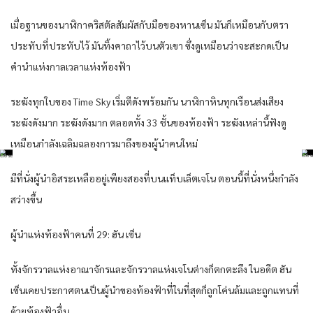
เมื่อฐานของนาฬิกาคริสตัลสัมผัสกับมือของหานเซ็น มันก็เหมือนกับตรา
ประทับที่ประทับไว้ มันทิ้งคาถาไว้บนตัวเขา ซึ่งดูเหมือนว่าจะสะกดเป็น
คำนำแห่งกาลเวลาแห่งท้องฟ้า
ระฆังทุกใบของ Time Sky เริ่มตีดังพร้อมกัน นาฬิกาหินทุกเรือนส่งเสียง
ระฆังดังมาก ระฆังดังมาก ตลอดทั้ง 33 ชั้นของท้องฟ้า ระฆังเหล่านี้ฟังดู
เหมือนกำลังเฉลิมฉลองการมาถึงของผู้นำคนใหม่
มีที่นั่งผู้นำอิสระเหลืออยู่เพียงสองที่บนแท็บเล็ตเจโน ตอนนี้ที่นั่งหนึ่งกำลัง
สว่างขึ้น
ผู้นำแห่งท้องฟ้าคนที่ 29: ฮัน เซ็น
ทั้งจักรวาลแห่งอาณาจักรและจักรวาลแห่งเจโนต่างก็ตกตะลึง ในอดีต ฮัน
เซ็นเคยประกาศตนเป็นผู้นำของท้องฟ้าที่ในที่สุดก็ถูกโค่นล้มและถูกแทนที่
ด้วยท้องฟ้าอื่น