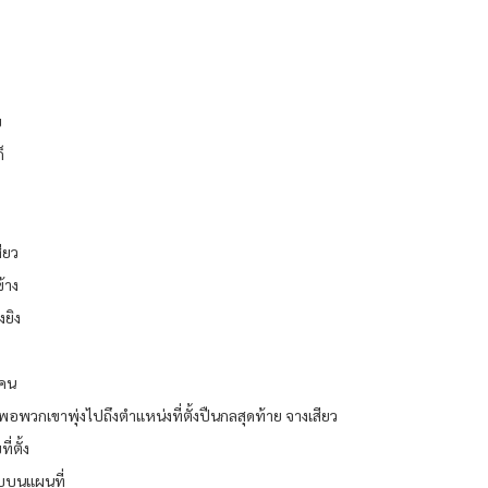
ย
็
ียว
้าง
งยิง
กคน
่พอพวกเขาพุ่งไปถึงตำแหน่งที่ตั้งปืนกลสุดท้าย จางเสียว
่ตั้ง
ะบุบนแผนที่