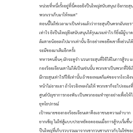
หน่วยที่หนึ่งรั้งอยู่ที่นี่คอยยิงปืนใหญ่สนับสนุน! ยิงกระสุ
พวกเราเก็บมาให้หมด”
ตอนนี้ไม่ใช่เวลามาเป็นห่วงแล้วว่ากระสุนปืนครกมันจะร
เท่าไร ยิงปืนใหญ่ยิงสนับสนุนได้รุนแรงเท่าไร ก็ยิ่งมีผู้บาด
ล้มตายน้อยลงไปมากเท่านั้น อีกอย่างพอยึดเขาติ้งย่วนได้
จะมีของมาเติมอีกครั้ง
ทหารคนอื่นๆ มักจะดูจำ นวนกระสุนที่ใช้ได้ในการสู้รบ แ
กองร้อยเจียนเตาไม่ได้เป็นเช่นนั้น พวกเขาเป็นพวกที่ใช้
มีกระสุนเท่าไรก็ใช้เท่านั้น ถ้าของหมดก็แค่ขอจากโจวอิ
หน้าไม่อายเอา ถ้าโจวอิงหลงไม่ให้ พวกเขาก็จะไปงอแงที
ศูนย์บัญชาการกองพัน เป็นพวกยอมทำทุกอย่างเพื่อให้ได
ยุทโธปกรณ์
เป้าหมายของกองร้อยเจียนเตาคือเอาชนะความลำบาก
ยากเข็ญ ไม่ใช่สู้แบบประหยัดอดออมเมื่อการสู้รบเริ่มขึ้น
ปืนใหญ่ที่เก็บรวบรวมมาจากเขากวนซานราวกับไม่ใช่ขอ