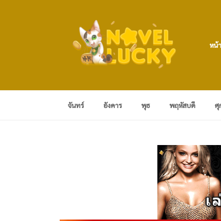
หน้
จันทร์
อังคาร
พุธ
พฤหัสบดี
ศุ