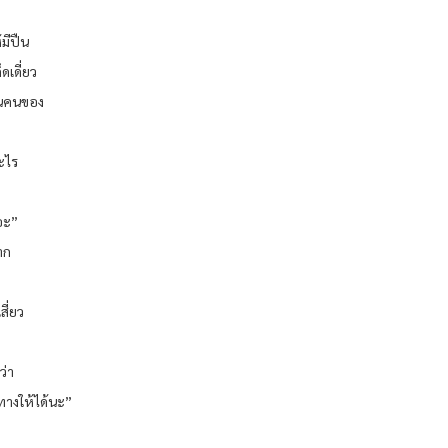
มีปืน
ดเดี่ยว
ป็นคนของ
ะไร
ถอะ”
าก
สี่ยว
ว่า
กทางให้ได้นะ”