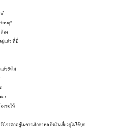
วก็
นก่อนๆ”
“ต้อง
่แล้ว ที่นี่
แล้วยังไม่
”
่อ
ม่ลง
้องขอให้
งโจรตกอยู่ในความโกลาหล ถึงเริ่นเสี่ยวซู่ไม่ได้บุก