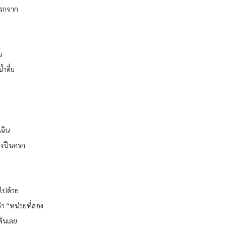
นครกจาก
น
ำดื่ม
เฉิน
ยิงปืนครก
มไปด้วย
่า “หน่วยที่สอง
พันเลย