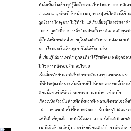
ทันใดนั้นเริ่นเสี่ยวซู่ก็รู้สึกถึงความเจ็บปวดมหาศาลหลังจ
ร่างแยกเงาถูกยิงเข้าที่หน้าผาก ถูกกระสุนยิงใส่ตรงนี้เจ็บ
ถูกยิงส่วนอื่นๆ มาก ไม่รู้ทำไม แต่เริ่นเสี่ยวซู่มีลางว่าเขาห้
แยกเงาถูกยิงที่ระหว่างคิ้ว ไม่อย่างนั้นเขาต้องเจอปัญหาใ
ผู้มีพลังพิเศษส่วนใหญ่อยู่ในช่วงกำลังหาว่าพลังตนเองท
อย่างไร และเริ่นเสี่ยวซู่เองก็ไม่ใช่ข้อยกเว้น
ยิ่งเรียนรู้ได้มากเท่าไร ทุกคนก็ยิ่งได้รู้พลังตนเองมีจุดอ่อน
ไม่ใช่ทรงพลังรอบด้านอะไรเลย
เริ่นเสี่ยวซู่หยิบห่อทีเอ็นทีจากหลังลงมาจุดสายชนวน จาก
ก็ใช้ประตูเงาโยนระเบิดทีเอ็นทีไปที่นอกค่ายพักที่เรียงเ
ตอนนี้มีคนกำลังยิงร่างแยกเงาผ่านหน้าต่างค่ายพัก
เกิดระเบิดดังสนั่น ค่ายพักทั้งแถวพังทลายฝังพวกโจรทั้งเ
แต่ว่าแถวค่ายพักนี้มีทั้งหมดเจ็ดแถว เริ่นเสี่ยวซู่ไม่คิดหรอ
แค่ทีเอ็นทีชุดเดียวจะทำให้สงครามจบลงได้ แต่เป็นแค่สัญ
พอทีเอ็นทีระเบิดปุ๊บ กองร้อยเจียนเตาก็ทำการยิงทำลาย