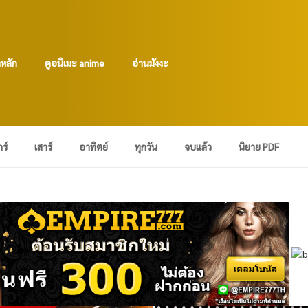
าหลัก
ดูอนิเมะ anime
อ่านมังงะ
กร์
เสาร์
อาทิตย์
ทุกวัน
จบแล้ว
นิยาย PDF