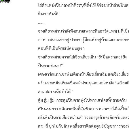
ใส่ตำแหน่งปืนกลหนักที่ระบุที่ตั้งไว้ได้ก่อนหน้าด้วยปื
ตีนเขาทันที!
…….
จางเสียวหม่านกำลังพิงสนามเพลาะกินฮาร์ดแทก[1]ที่เป็
อาหารสนามเขาอยู่ ปากเขารู้สึกแห้งอยู่บ้าง เลยกะจะยกน้
ตอนที่ทีเอ็นทีระเบิดบนภูเขา
จางเสียวหม่ายตวาดใส่เจียวเสี่ยวเฉิน “ยิงปืนครกเลย! ยิง
ปืนครกด่วนๆ!”
เศษฮาร์ดแทกเขาพ่นเต็มหน้าเจียวเสี่ยวเฉิน แต่เจียวเสี่ยว
คร้านจะสนใจเพียงเช็ดหน้าง่ายๆ และตะโกนสั่ง “เตรียม
สาม สอง หนึ่ง! ยิงได้!”
ตู้ม ตู้ม ตู้ม! กระสุนปืนครกพุ่งไปทางเขาโดยทิ้งสายควัน
เป็นแนวยาว หลังจากนั้นที่มั่นชั่วคราวพวกเขาก็เต็มเปี่ย
กลิ่นดินปืนจางเสียวหม่านสำ รวจอาวุธตัวเองอีกครั้งและว
สาม สี่ บุกไปกับฉัน พลสื่อสารติดต่อศูนย์บัญชาการกอง