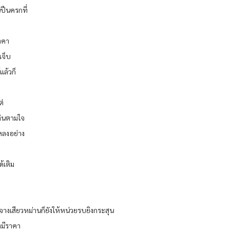
นปืนครกที่
าคา
เจ็บ
แล้วก็
ต่
เงินตามใจ
งหลงอย่าง
่
้เติม
 จางเสียวหม่านก็ยังให้หน่วยรบยิงกระสุน
งมีราคา