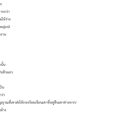
าก
มากกว่า
ามให้ร่าง
หญ่แน่!
ำงาน
นั้น
ป็นทิวแถว
ป็น
กว่า
ญาณที่เขาส่งให้กองร้อยเจียนเตาที่อยู่ตีนเขาต่างหาก!
ล้าง