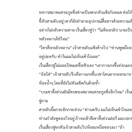
ทหารสมาคมตระกูลชิ่งต่างเป็นพวกหัวแข็งกันหมด ต่อให้
ชี้หัวสายลับอยู่ เขาก็ยังทำลายอุปกรณ์สื่อสารด้วยความเด็
อย่างไม่กลัวความตาย เริ่นเสี่ยวซู่ว่า “ไม่ต้องกลัว! นายเ
หลัวหลานใช่ไหม”
“ใครคือหลัวหลาน” เจ้าสายลับแข็งค้างไป “ท่านพูดถึงอ
อยู่น่ะครับ ทำไมผมไม่เห็นเข้าใจเลย”
เริ่นเสี่ยวซู่ไม่เผยเปิดเผยชื่อตัวเอง “เอากางเกงขึ้นก่อนเ
“อ้อใช่” เจ้าสายลับรีบดึงกางเกงขึ้น เขาโดนลากออกมาจ
ห้องน้ำๆ โดยที่ยังไม่ทันเช็ดก้นด้วยซ้ำ
“บนเขาติ้งย่วนยังมีคนของสมาคมตระกูลชิ่งอีกไหม” เริ่นเ
ซู่ถาม
สายลับยิ้มกระอักกระอ่วน “ท่านครับ ผมไม่เห็นเข้าใจเลย
ท่านกำลังพูดอะไรอยู่ ถ้าจะเข้าตีเขาติ้งย่วนล่ะก็ ผมบอ
เริ่นเสี่ยวซู่ยกตัวเจ้าสายลับไปห้อยเหนือขอบผา “ถ้า