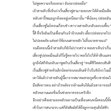
ไม่พูดความจริงออกมา ฉันจะปล่อยมือ”
เจ้าสายลับที่เห็นว่าเริ่นเสี่ยวซู่สามารถยกเขาได้ด้วยมือเดีย
หลับตาปี๋ขณะถูกห้อยอยู่เหนือผานั้น “พี่น้องๆ ปล่อยฉั
เริ่นเสี่ยวซู่โมโหจนเกือบขำ เขาวางสายลับกลับลงบนพื้น 
งี้สิ ที่จริงฉันเป็นเพื่อนกับเจ้าอ้วนหลัว เดี๋ยวปล่อยนายไปอยู
ไม่ปลอดภัย แต่อย่าใช้ถนนสายหลัก ไม่งั้นนายตายแน่”
จนถึงตอนนี้เจ้าสายลับก็ยังไม่ปากสว่าง พอเขาเห็นว่าเริ่น
เสี่ยวซู่ปล่อยมือแล้วก็วิ่งจู๊ดหายไป พอวิ่งไปได้ห้าสิบเมตร
ถูกยิงใส่ก็หันกลับมาพูดกับเริ่นเสี่ยวซู่ “คนดีชีวิตสงบสันติ
เริ่นเสี่ยวซู่ส่ายหัวเล็กน้อยก่อนจะเดินเข้าไปในรังโจร ในเมื
เดาได้แล้วว่าสายลับผู้นี้มาจากสมาคมตระกูลชิ่ง เขาย่อมไ
มือสังหารคน อย่างไรหลังจากล้างแค้นได้แล้วเขาอาจจะต
หลัวหลานและชิ่งเจิ่นช่วยหาครอบครัวอีก
อีกอย่างคือเขามองหลัวหลานเป็นเพื่อนคนหนึ่งตอนนี้ทั้งรั
เข้าในการสนามรบ แต่ก็ยังสัมผัสได้ถึงลูกกระสุนยิงใส่ตัว