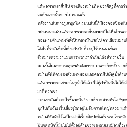
แต่พอพวกเขาขึ้นไป จางเสียวหม่านก็พบว่าศัตรูที่คาดว่า
จะต้องเจอนั้นหายไปหมดแล้ว
หลังจากเส้นทางภูเขาถูกปิด ถนนเส้นนี้ก็มีโจรคอยป้องกัน
อย่างหนาแน่น แต่ว่าพอพวกเขาขึ้นเขามาก็ไม่เห็นใครเล
ตอนผ่านตำแหน่งที่ตั้งปืนกลหนักแรกไป จางเสียวหม่านก
โล่งใจที่ว่ามันคือที่เดียวกันกับที่ระบุไว้บนแผนที่เลย
ซึ่งหมายความว่าแผนการพวกเราดำเนินได้อย่างราบรื่น
ตอนนี้เสียงสาดกระสุนพลันดังมาจากบนเขาอีกครั้ง จางเส
หม่านสั่งให้คนของตัวเองหมอบและคลานไปยังคูน้ำด้านข
แต่พอพวกเขาเข้ามาในคูน้ำได้แล้ว ก็ได้รู้ว่าปืนนั่นไม่ได้เล็
มาที่พวกเขา
“บนเขามันเกิดอะไรขึ้นวะนั่น” จางเสียวหม่านหัวโต “ทุ
บุกไปกับฉัน! เริ่นเสี่ยวซู่ตกอยู่ในอันตรายใหญ่หลวง!”แต
หม่านก็สัมผัสได้แต่ไกลว่ามีเรื่องผิดปกติแล้ว พวกโจรสลับที
ปืนกลหนักนี้ มันไม่ได้ตั้งอยู่ด้านขวาของถนนเหมือนที่ร