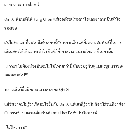
มากกว่าผลประโยชน์
Qin Xi หันหลังให้ Yang Chen แต่เธอกังวลเรื่องกำไรและขาดทุนในหัวใจ
ของเธอ
มันไม่ง่ายเลยที่จะไปถึงขั้นตอนนี้กับหยางเฉิน แต่ยิ่งความสัมพันธ์ที่หยาง
เฉินแสดงให้เห็นมากเท่าไร ฉินซีก็ยิ่งกระวนกระวายใจมากขึ้นเท่านั้น
“ภรรยา ไม่ต้องห่วง ฉันจะไม่ไปไหนพรุ่งนี้ ฉันจะอยู่กับคุณและลูกสาวของ
คุณตลอดไป!”
หยางเฉินก็ยื่นมือออกมาและกอด Qin Xi
แม้ว่าเขาจะไม่รู้ว่าเกิดอะไรขึ้นกับ Qin Xi แต่เขาก็รู้ว่ามันต้องมีส่วนเกี่ยวข้อง
กับการเข้าร่วมงานเลี้ยงวันเกิดของ Han Feifei ในวันพรุ่งนี้
“ไม่ต้องการ!”