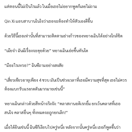
แต่ตอนนี้ไม่เป็นไรแล้ว ในเมื่อเธอไม่อยากพูดก็เลยไม่ถาม
Qin Xi แอบสาบานในใจว่าเธอจะต้องทำให้ตัวเองดีขึ้น
ด้วยวิธีนี้เธอเท่านั้นที่สามารถติดตามย่างก้าวของหยางเฉินได้อย่างใกล้ชิด
“เมียจ๋า ฉันมีเรื่องจะคุยด้วย” หยางเฉินเอ่ยขึ้นทันใด
“มีอะไรเหรอ?” ฉินซีถามอย่างสงสัย
“เสี่ยวเซียวอายุเพียง 4 ขวบ มันเป็นช่วงเวลาที่เธอมีความสุขที่สุด เธอไม่ควร
ต้องแบกรับแรงกดดันมากมายเช่นนี้”
หยางเฉินกล่าวด้วยสีหน้าจริงจัง: “คลาสงานอดิเรกยิ้ม ยกเว้นคลาสที่เธอ
สนใจ คลาสอื่นๆ ทั้งหมดจะถูกยกเลิก!”
เมื่อได้ยินเช่นนี้ ฉินซีก็เงียบไปครู่หนึ่ง หลังจากนั้นครู่หนึ่ง เธอก็พูดขึ้นว่า