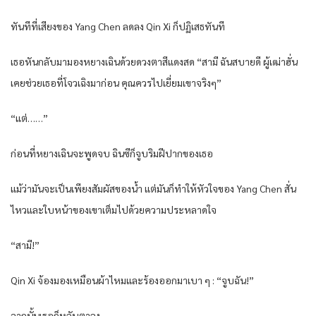
ทันทีที่เสียงของ Yang Chen ลดลง Qin Xi ก็ปฏิเสธทันที
เธอหันกลับมามองหยางเฉินด้วยดวงตาสีแดงสด “สามี ฉันสบายดี ผู้เฒ่าฮั่น
เคยช่วยเธอที่โจวเฉิงมาก่อน คุณควรไปเยี่ยมเขาจริงๆ”
“แต่……”
ก่อนที่หยางเฉินจะพูดจบ ฉินซีก็จูบริมฝีปากของเธอ
แม้ว่ามันจะเป็นเพียงสัมผัสของน้ำ แต่มันก็ทำให้หัวใจของ Yang Chen สั่น
ไหวและใบหน้าของเขาเต็มไปด้วยความประหลาดใจ
“สามี!”
Qin Xi จ้องมองเหมือนผ้าไหมและร้องออกมาเบา ๆ : “จูบฉัน!”
จากนั้นเธอก็หลับตาลง