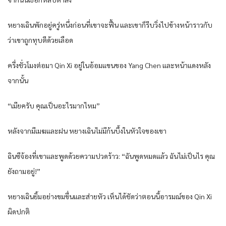
หยางเฉินพักอยู่ครู่หนึ่งก่อนที่เขาจะฟื้น และเขาก็รีบวิ่งไปข้างหน้าราวกับ
ว่าเขาถูกทุบตีด้วยเลือด
ครึ่งชั่วโมงต่อมา Qin Xi อยู่ในอ้อมแขนของ Yang Chen และหน้าแดงหลัง
จากนั้น
“เมียครับ คุณเป็นอะไรมากไหม”
หลังจากมีเมฆและฝน หยางเฉินไม่มีก้นบึ้งในหัวใจของเขา
ฉินซีจ้องที่เขาและพูดด้วยความปวดร้าว: “ฉันพูดหมดแล้ว ฉันไม่เป็นไร คุณ
ยังถามอยู่!”
หยางเฉินยิ้มอย่างขมขื่นและส่ายหัว เห็นได้ชัดว่าตอนนี้อารมณ์ของ Qin Xi
ผิดปกติ