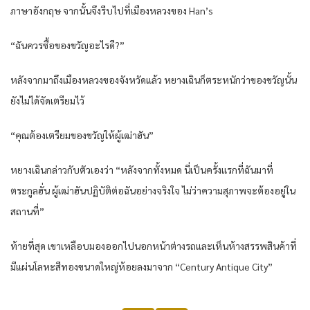
ภาษาอังกฤษ จากนั้นจึงรีบไปที่เมืองหลวงของ Han’s
“ฉันควรซื้อของขวัญอะไรดี?”
หลังจากมาถึงเมืองหลวงของจังหวัดแล้ว หยางเฉินก็ตระหนักว่าของขวัญนั้น
ยังไม่ได้จัดเตรียมไว้
“คุณต้องเตรียมของขวัญให้ผู้เฒ่าฮัน”
หยางเฉินกล่าวกับตัวเองว่า “หลังจากทั้งหมด นี่เป็นครั้งแรกที่ฉันมาที่
ตระกูลฮั่น ผู้เฒ่าฮันปฏิบัติต่อฉันอย่างจริงใจ ไม่ว่าความสุภาพจะต้องอยู่ใน
สถานที่”
ท้ายที่สุด เขาเหลือบมองออกไปนอกหน้าต่างรถและเห็นห้างสรรพสินค้าที่
มีแผ่นโลหะสีทองขนาดใหญ่ห้อยลงมาจาก “Century Antique City”