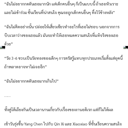
“ฉันไม่อยากกดดันเธอมากนัก แต่เด็กคนอื่นๆ ก็เป็นแบบนี้ ถ้าเธอหัวเราะ
และไม่เข้าร่วม ชั้นเรียนที่น่าสนใจ คุณจะถูกเด็กคนอื่นๆ ทิ้งไว้ข้างหลัง”
“ฉันไม่คิดอย่างนั้น ปล่อยให้เสี่ยวเซียวทำอะไรที่เธอไม่ชอบ นอกจากการ
บีบเวลาว่างของเธอแล้ว มันจะทำให้เธอหมดความสนใจที่แท้จริงของเธอ
ด้วย”
“วัย 3-6 ขวบเป็นวัยทองของเด็กๆ การตรัสรู้แทบทุกประเภทเริ่มตั้งแต่ยุคนี้
ถ้าพลาดอาจหาไม่เจออีก”
“ฉันไม่อยากกดดันเธอมากเกินไป”
……
ทั้งคู่โต้เถียงกันเป็นเวลานานเกี่ยวกับเรื่องของงานอดิเรก แต่ก็ไม่ได้ผล
เช้าวันรุ่งขึ้น Yang Chen ไปกับ Qin Xi และ Xiaoxiao ที่ชั้นเรียนความสนใจ