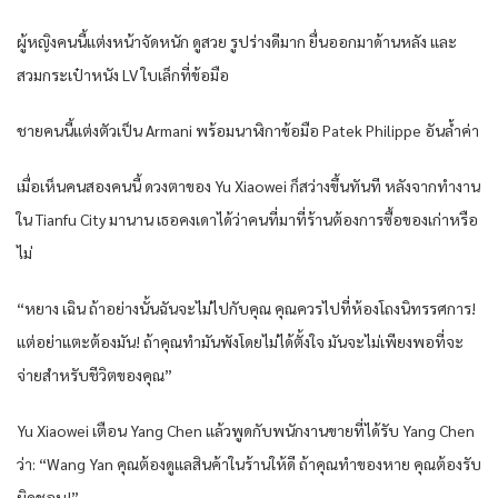
ผู้หญิงคนนี้แต่งหน้าจัดหนัก ดูสวย รูปร่างดีมาก ยื่นออกมาด้านหลัง และ
สวมกระเป๋าหนัง LV ใบเล็กที่ข้อมือ
ชายคนนี้แต่งตัวเป็น Armani พร้อมนาฬิกาข้อมือ Patek Philippe อันล้ำค่า
เมื่อเห็นคนสองคนนี้ ดวงตาของ Yu Xiaowei ก็สว่างขึ้นทันที หลังจากทำงาน
ใน Tianfu City มานาน เธอคงเดาได้ว่าคนที่มาที่ร้านต้องการซื้อของเก่าหรือ
ไม่
“หยาง เฉิน ถ้าอย่างนั้นฉันจะไม่ไปกับคุณ คุณควรไปที่ห้องโถงนิทรรศการ!
แต่อย่าแตะต้องมัน! ถ้าคุณทำมันพังโดยไม่ได้ตั้งใจ มันจะไม่เพียงพอที่จะ
จ่ายสำหรับชีวิตของคุณ”
Yu Xiaowei เตือน Yang Chen แล้วพูดกับพนักงานขายที่ได้รับ Yang Chen
ว่า: “Wang Yan คุณต้องดูแลสินค้าในร้านให้ดี ถ้าคุณทำของหาย คุณต้องรับ
ผิดชอบ!”