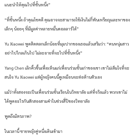
แนะนำให้คุณไปที่ชั้นหนึ่ง”
“ที่ชั้นหนึ่ง ถ้าคุณโชคดี คุณอาจจะสามารถใช้เงินไม่กี่พันเหรียญและหาของ
เล็กๆ น้อยๆ ที่มีมูลค่าหลายหมื่นดอลลาร์ได้”
Yu Xiaowei พูดติดตลกเล็กน้อยที่มุมปากของเธอแล้วเสริมว่า: “คนหนุ่มสาว
อย่าไปไกลเกินไป ไม่ละอายที่จะไปที่ชั้นหนึ่ง”
Yang Chen เลิกคิ้วขึ้นเพื่อเห็นแก่เพื่อนร่วมชั้นเก่าของเขา เขาไม่เต็มใจที่จะ
สนใจ Yu Xiaowei แต่ผู้หญิงคนนี้ดูเหมือนจะต่อต้านตัวเอง
แม้ว่าทั้งสองจะเป็นเพื่อนร่วมชั้นเรียนในวิทยาลัย แต่ที่จริงแล้ว พวกเขาไม่
ได้พูดอะไรกันสักสองสามคำในช่วงสี่ปีของวิทยาลัย
พูดถึงมิตรภาพ?
ในเวลานี้ ชายหญิงคู่หนึ่งเดินเข้ามา