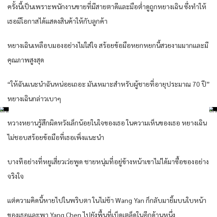
ครั้งนี้เป็นเพราะพนักงานขายที่มีสายตาดีและมือต่ำดูถูกหยางเฉิน ซึ่งทำให้
เธอมีโอกาสได้แสดงสินค้าให้กับลูกค้า
หยางเฉินเหลือบมองอย่างไม่ใส่ใจ สร้อยข้อมือหยกหยกนี้สวยงามมากและมี
คุณภาพสูงสุด
“ให้ฉันแนะนำฉันหน่อยเถอะ มันเหมาะสำหรับผู้ชายที่อายุประมาณ 70 ปี”
หยางเฉินกล่าวเบาๆ
หวางหยานรู้สึกผิดหวังเล็กน้อยในใจของเธอ ในความเห็นของเธอ หยางเฉิน
ไม่ชอบสร้อยข้อมือที่เธอเพิ่งแนะนำ
บางทีอย่างที่หยูเสี่ยวเว่ยพูด ชายหนุ่มที่อยู่ข้างหน้าเขาไม่ได้มาซื้อของอย่าง
จริงใจ
แต่ความคิดนี้หายไปในพริบตา ในไม่ช้า Wang Yan ก็กลับมายิ้มบนใบหน้า
ของเธอและพา Yang Chen ไปยังพื้นที่เบ็ดเตล็ดในอีกด้านหนึ่ง