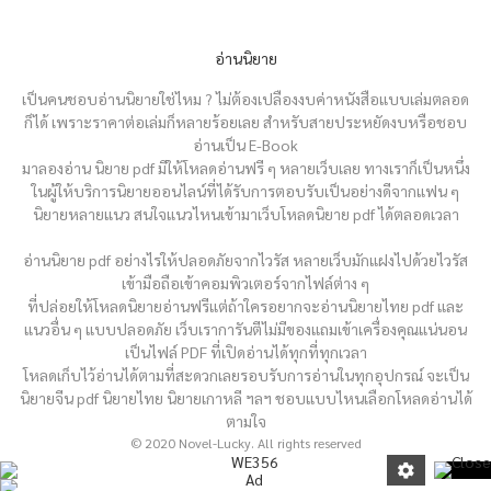
อ่านนิยาย
เป็นคนชอบอ่านนิยายใช่ไหม ? ไม่ต้องเปลืองงบค่าหนังสือแบบเล่มตลอด
ก็ได้ เพราะราคาต่อเล่มก็หลายร้อยเลย สำหรับสายประหยัดงบหรือชอบ
อ่านเป็น E-Book
มาลองอ่าน นิยาย pdf มีให้โหลดอ่านฟรี ๆ หลายเว็บเลย ทางเราก็เป็นหนึ่ง
ในผู้ให้บริการนิยายออนไลน์ที่ได้รับการตอบรับเป็นอย่างดีจากแฟน ๆ
นิยายหลายแนว สนใจแนวไหนเข้ามาเว็บโหลดนิยาย pdf ได้ตลอดเวลา
อ่านนิยาย pdf อย่างไรให้ปลอดภัยจากไวรัส หลายเว็บมักแฝงไปด้วยไวรัส
เข้ามือถือเข้าคอมพิวเตอร์จากไฟล์ต่าง ๆ
ที่ปล่อยให้โหลดนิยายอ่านฟรีแต่ถ้าใครอยากจะอ่านนิยายไทย pdf และ
แนวอื่น ๆ แบบปลอดภัย เว็บเราการันตีไม่มีของแถมเข้าเครื่องคุณแน่นอน
เป็นไฟล์ PDF ที่เปิดอ่านได้ทุกที่ทุกเวลา
โหลดเก็บไว้อ่านได้ตามที่สะดวกเลยรอบรับการอ่านในทุกอุปกรณ์ จะเป็น
นิยายจีน pdf นิยายไทย นิยายเกาหลี ฯลฯ ชอบแบบไหนเลือกโหลดอ่านได้
ตามใจ
© 2020 Novel-Lucky. All rights reserved