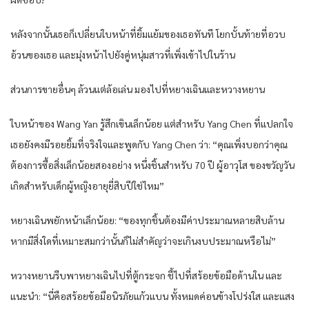
หลังจากนั้นเธอก็เปลี่ยนใบหน้าที่ยิ้มแย้มของเธอทันที โยกบั้นท้ายที่อวบ
อ้วนของเธอ และมุ่งหน้าไปยังคู่หนุ่มสาวที่เพิ่งเข้าไปในร้าน
ส่วนการขายอื่นๆ ล้วนแต่ล้อเล่น มองไปที่หยางเฉินและหวางหยาน
ใบหน้าของ Wang Yan รู้สึกเขินเล็กน้อย แต่สำหรับ Yang Chen ที่แปลกใจ
เธอยังคงมีรอยยิ้มที่จริงใจและพูดกับ Yang Chen ว่า: “คุณเพิ่งบอกว่าคุณ
ต้องการซื้อสิ่งเล็กน้อยสองอย่าง หนึ่งชิ้นสำหรับ 70 ปี ผู้อาวุโส ของขวัญวัน
เกิดสำหรับเด็กผู้หญิงอายุยี่สิบปีใช่ไหม”
หยางเฉินพยักหน้าเล็กน้อย: “ของทุกชิ้นต้องมีค่าประมาณหลายสิบล้าน
หากมีสิ่งใดที่เหมาะสมกว่านั้นก็ไม่สำคัญว่าจะเกินงบประมาณหรือไม่”
หวางหยานรีบพาหยางเฉินไปที่ตู้กระจก ชี้ไปที่สร้อยข้อมือด้านใน และ
แนะนำ: “นี่คือสร้อยข้อมือนิรภัยแก้วแบน ทั้งหมดค่อนข้างโปร่งใส และแสง