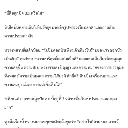
“นี่คือลูกปัด dzi หรือไม่”
ทันใดนั้นหยางเฉินก็เห็นวัตถุขนาดเล็กรูปทรงวงรีแปลกตาและถามด้วย
ความประหลาดใจ
หวางหยานยิ้มเล็กน้อย: “นี่เป็นดอกบัวเพียงเจ้าเดียวในร้านของเรา ดอกบัว
เป็นสัญลักษณ์ของ “ความบริสุทธิ์และไม่เจือสี” และแสดงถึงเกียรติยศสูงสุด
ความสดชื่น ความสงบ พระพรและปัญญา และความหมายของการบรรลุผล
ทั้งหมด มีความเป็นมงคล ความมีเกียรติ ศักดิ์ศรี อันเป็นเครื่องหมายแห่ง
ความสมบูรณ์และความมั่งคั่งเติบโต”
“เพียงแค่ราคาของลูกปัด dzi นี้อยู่ที่ 36 ล้าน ซึ่งเกินงบประมาณของคุณ
มาก”
พูดถึงเรื่องนี้ หวางหยานหยุดชะงักแล้วพูดว่า: “อย่างไรก็ตาม นอกจากเจ้า