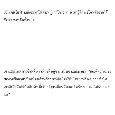
เช่นเคย โม่ฟ่านมักจะทำให้คนหมู่มากโกรธเสมอ เขารู้สึกพอใจหลังจากได้
รับความสนใจทั้งหมด
—
เขาแตะไหล่หวงซิงหลี่ สาวห้าวที่อยู่ข้างหน้าเขาและถามว่า “เธอคิดว่าสมอง
ของกอริลลามันช็อตไปแล้วหลังจากที่ฉันไปยั่วโมโหเขาหรือเปล่า? ทำไม
เขาถึงจัดฉันไว้อันดับที่หนึ่งร้อย? ดูเหมือนฉันจะได้ทรัพยากรมาไม่น้อยเลย
นะ”