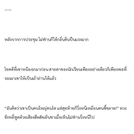
——
หลังจากการประชุม โม่ฟ่านก็ได้กลิ่นดินปืนแรงมาก
โชคดีที่เขาหนีออกมาก่อน สายตาของนักเรียนเพียงอย่างเดียวก็เพียงพอที่
จะเผาเขาให้เป็นเถ้าถ่านได้แล้ว
“ฉันคิดว่าเขาเป็นคนใหญ่คนโต แต่สุดท้ายก็วิ่งหนีเหมือนคนขี้ขลาด!” หวง
ซิงหลี่พูดด้วยเสียงฮึดฮัดเย็นชาเมื่อเห็นโม่ฟ่านวิ่งหนีไป