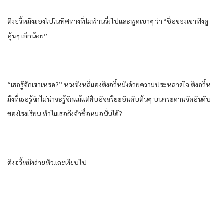
ติงอวี้หมิงมองไปในทิศทางที่โม่ฟ่านวิ่งไปและพูดเบาๆ ว่า “ชื่อของเขาฟังดู
คุ้นๆ เล็กน้อย”
“เธอรู้จักเขาเหรอ?” หวงซิงหลี่มองติงอวี้หมิงด้วยความประหลาดใจ ติงอวี้ห
มิงที่เธอรู้จักไม่น่าจะรู้จักแม้แต่สิบอัจฉริยะอันดับต้นๆ บนกระดานจัดอันดับ
ของโรงเรียน ทำไมเธอถึงจำชื่อหมอนั่นได้?
ติงอวี้หมิงส่ายหัวและเงียบไป
—