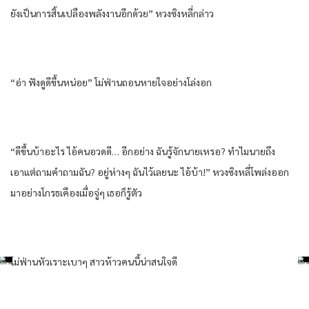
ยังเป็นการสิ้นเปลืองพลังงานอีกด้วย” หวงซิงหลี่กล่าว
“อ่า ฟังดูดีขึ้นหน่อย” โม่ฟ่านถอนหายใจอย่างโล่งอก
“ดีขึ้นบ้าอะไร ไอ้คนอวดดี… อีกอย่าง ฉันรู้จักนายเหรอ? ทำไมนายถึง
เอาแต่ถามคำถามฉัน? อยู่ห่างๆ ฉันไว้เลยนะ ไอ้บ้า!” หวงซิงหลี่โพล่งออก
มาอย่างโกรธเคืองเมื่อจู่ๆ เธอก็รู้ตัว
โม่ฟ่านหัวเราะเบาๆ สาวห้าวคนนี้น่าสนใจดี