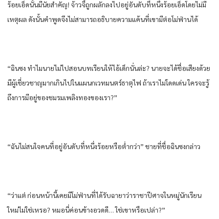
ร้อยเอ็ดนั้นมีนัยสำคัญ! จ้าวจี้ถูกผลักลงไปอยู่อันดับที่หนึ่งร้อยเอ็ดโดยไม่มี
เหตุผล ดังนั้นคำพูดจึงไม่สามารถอธิบายความแค้นที่เขามีต่อโม่ฟ่านได้
“ฉินซง ทำไมนายไม่ไปสอนบทเรียนให้ไอ้เด็กนั่นล่ะ? นายจะได้ชื่อเสียงด้วย
มีผู้เชี่ยวชาญมากเกินไปในแผนกเวทมนตร์ธาตุไฟ ถ้าเราไม่โดดเด่น ใครจะรู้
ถึงการมีอยู่ของชมรมเพลิงทองของเรา?”
“ฉันไม่สนใจคนที่อยู่อันดับที่หนึ่งร้อยหรือต่ำกว่า” ชายที่ชื่อฉินซงกล่าว
“ว่าแต่ ก่อนหน้านี้เคยมีโม่ฟ่านที่ได้รับฉายาว่าราชาปีศาจในหมู่นักเรียน
ใหม่ไม่ใช่เหรอ? หมอนี่ค่อนข้างอวดดี… ใช่เขาหรือเปล่า?”