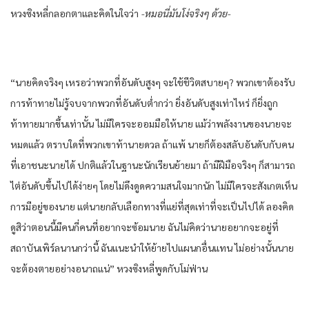
หวงซิงหลี่กลอกตาและคิดในใจว่า
-หมอนี่มันโง่จริงๆ ด้วย-
“นายคิดจริงๆ เหรอว่าพวกที่อันดับสูงๆ จะใช้ชีวิตสบายๆ? พวกเขาต้องรับ
การท้าทายไม่รู้จบจากพวกที่อันดับต่ำกว่า ยิ่งอันดับสูงเท่าไหร่ ก็ยิ่งถูก
ท้าทายมากขึ้นเท่านั้น ไม่มีใครจะออมมือให้นาย แม้ว่าพลังงานของนายจะ
หมดแล้ว ตราบใดที่พวกเขาท้านายดวล ถ้าแพ้ นายก็ต้องสลับอันดับกับคน
ที่เอาชนะนายได้ ปกติแล้วในฐานะนักเรียนย้ายมา ถ้ามีฝีมือจริงๆ ก็สามารถ
ไต่อันดับขึ้นไปได้ง่ายๆ โดยไม่ดึงดูดความสนใจมากนัก ไม่มีใครจะสังเกตเห็น
การมีอยู่ของนาย แต่นายกลับเลือกทางที่แย่ที่สุดเท่าที่จะเป็นไปได้ ลองคิด
ดูสิว่าตอนนี้มีคนกี่คนที่อยากจะซ้อมนาย ฉันไม่คิดว่านายอยากจะอยู่ที่
สถาบันเพิร์ลนานกว่านี้ ฉันแนะนำให้ย้ายไปแผนกอื่นแทน ไม่อย่างนั้นนาย
จะต้องตายอย่างอนาถแน่” หวงซิงหลี่พูดกับโม่ฟ่าน