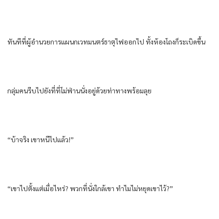
ทันทีที่ผู้อำนวยการแผนกเวทมนตร์ธาตุไฟออกไป ทั้งห้องโถงก็ระเบิดขึ้น
กลุ่มคนรีบไปยังที่ที่โม่ฟ่านนั่งอยู่ด้วยท่าทางพร้อมลุย
“บ้าจริง เขาหนีไปแล้ว!”
“เขาไปตั้งแต่เมื่อไหร่? พวกที่นั่งใกล้เขา ทำไมไม่หยุดเขาไว้?”