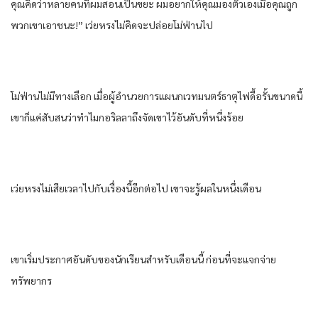
คุณคิดว่าหลายคนที่ผมสอนเป็นขยะ ผมอยากให้คุณมองตัวเองเมื่อคุณถูก
พวกเขาเอาชนะ!” เว่ยหรงไม่คิดจะปล่อยโม่ฟ่านไป
โม่ฟ่านไม่มีทางเลือก เมื่อผู้อำนวยการแผนกเวทมนตร์ธาตุไฟดื้อรั้นขนาดนี้
เขาก็แค่สับสนว่าทำไมกอริลลาถึงจัดเขาไว้อันดับที่หนึ่งร้อย
เว่ยหรงไม่เสียเวลาไปกับเรื่องนี้อีกต่อไป เขาจะรู้ผลในหนึ่งเดือน
เขาเริ่มประกาศอันดับของนักเรียนสำหรับเดือนนี้ ก่อนที่จะแจกจ่าย
ทรัพยากร