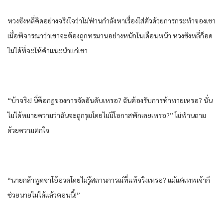
หวงซิงหลี่คิดอย่างจริงใจว่าโม่ฟ่านกำลังหาเรื่องใส่ตัวด้วยการกระทำของเขา
เมื่อพิจารณาว่าเขาจะต้องถูกทรมานอย่างหนักในเดือนหน้า หวงซิงหลี่ก็อด
ไม่ได้ที่จะให้คำแนะนำแก่เขา
“บ้าจริง! นี่คือกฎของการจัดอันดับเหรอ? ฉันต้องรับการท้าทายเหรอ? นั่น
ไม่ได้หมายความว่าฉันจะถูกรุมโดยไม่มีโอกาสพักเลยเหรอ?” โม่ฟ่านถาม
ด้วยความตกใจ
“นายกล้าพูดจาโอ้อวดโดยไม่รู้สถานการณ์ที่แท้จริงเหรอ? แม้แต่เทพเจ้าก็
ช่วยนายไม่ได้แล้วตอนนี้!”