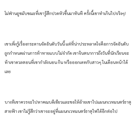
โม่ฟ่านถูขมับขณะที่เขารู้สึกปวดหัวขึ้นมาทันที ครั้งนี้เขาทำเกินไปจริงๆ!
เขาเพิ่งรู้เรื่องกระดานจัดอันดับวันนี้ แต่ที่น่าประหลาดใจคือการจัดอันดับ
ถูกกำหนดผ่านการท้าทายแบบไม่จำกัด เขาจินตนาการถึงวันที่นักเรียนจะ
ท้าเขาดวลตอนที่เขากำลังนอน กิน หรือออกเดทกับสาวๆ ในเดือนหน้าได้
เลย
บางทีเขาควรจะไปหาคณบดีเซียวและขอให้ย้ายเขาไปแผนกเวทมนตร์ธาตุ
สายฟ้า เขาไม่รู้สึกว่าเขาจะอยู่ที่แผนกเวทมนตร์ธาตุไฟได้อีกต่อไป