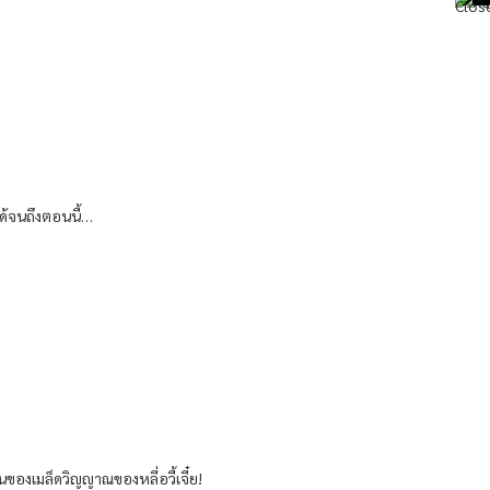
ได้จนถึงตอนนี้…
ของเมล็ดวิญญาณของหลี่อวี้เจี๋ย!