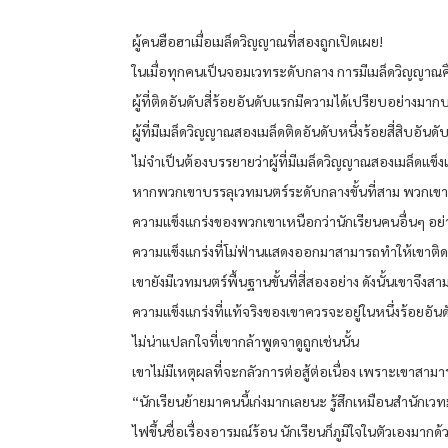
ผู้คนฮือฮาเมื่อเมล็ดวิญญาณที่สองถูกเปิดเผย!
ในเมื่อทุกคนเป็นจอมเวทระดับกลาง การมีเมล็ดวิญญาณคือส
ผู้ที่ติดอันดับสี่ร้อยอันดับแรกมีความได้เปรียบอย่างม
ผู้ที่มีเมล็ดวิญญาณสองเมล็ดติดอันดับหนึ่งร้อยสี่สิบอันดั
ไม่จำเป็นต้องบรรยายว่าผู้ที่มีเมล็ดวิญญาณสองเมล็ดแข็ง
หากพวกเขาบรรลุเวทมนตร์ระดับกลางขั้นที่สาม พวกเขาก
ความแข็งแกร่งของพวกเขาเหนือกว่านักเรียนคนอื่นๆ อย่าง
ความแข็งแกร่งที่โม่ฟ่านแสดงออกมาสามารถทำให้เขาติดอั
เขายังมีเวทมนตร์พื้นฐานขั้นที่สี่สองอย่าง ดังนั้นเขาจึง
ความแข็งแกร่งที่แท้จริงของเขาควรจะอยู่ในหนึ่งร้อยอัน
ไม่น่าแปลกใจที่เขากล้าพูดจาดูถูกเช่นนั้น
เขาไม่มีเหตุผลที่จะกลัวการต่อสู้ต่อเนื่อง เพราะเขาสามาร
“นักเรียนย้ายมาคนนี้เก่งมากเลยนะ รู้สึกเหมือนสำนักเ
ไฟขึ้นชื่อเรื่องอารมณ์ร้อน นักเรียนก็ภูมิใจในตัวเองมาก