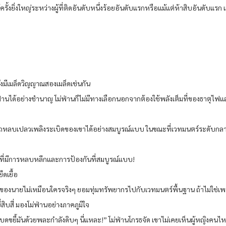
ั้งยิ่งใหญ่ระหว่างผู้ที่ติดอันดับหนึ่งร้อยอันดับแรกหรือแม้แต่ห้าสิบอันดับ
่ ซึ่งมีเมล็ดวิญญาณสองเมล็ดเช่นกัน
่านได้อย่างชำนาญ โม่ฟ่านก็ไม่มีทางเลือกนอกจากต้องใช้พลังเต็มที่ของธาตุไฟแ
รถหลบเปลวเพลิงระเบิดของเขาได้อย่างสมบูรณ์แบบ ในขณะที่เวทมนตร์ระดับกลา
ู้ที่มีการหลบหลีกและการป้องกันที่สมบูรณ์แบบ!
ดเยื้อ
์ของนายไม่เหมือนใครจริงๆ ยอมทุ่มทรัพยากรไปกับเวทมนตร์พื้นฐาน ถ้าไม่ใช่เ
่สิบสี่ มองโม่ฟ่านอย่างภาคภูมิใจ
ะบดขยี้มันด้วยพละกำลังดิบๆ นี่แหละ!” โม่ฟ่านโกรธจัด เขาไม่เคยเห็นผู้หญิงคน