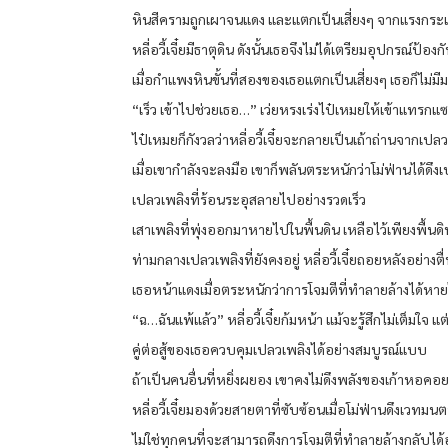
หินสีครามถูกเผาจนแดง และแตกเป็นเสี่ยงๆ จากแรงกระแ
หลี่อวี้เจี๋ยมีธาตุดิน ดังนั้นเธอจึงไม่ได้เตรียมอุปกรณ์ป้อง
เมื่อกำแพงหินขั้นที่สองของเธอแตกเป็นเสี่ยงๆ เธอก็ไม่
“เร็ว เข้าไปช่วยเธอ…” เว่ยหรงเร่งไป๋เหมยให้เข้าแทรกแซ
ไป๋เหมยก็กังวลว่าหลี่อวี้เจี๋ยจะกลายเป็นเถ้าถ่านจากเ
เมื่อเขากำลังจะลงมือ เขาก็พลันตระหนักว่าโม่ฟ่านได้ดึ
เปลวเพลิงที่ร้อนระอุสลายไปอย่างรวดเร็ว
เสาเพลิงที่พุ่งออกมาหายไปในพื้นดิน เหลือไว้เพียงพื้นดิน
ท่ามกลางเปลวเพลิงที่ยังคงอยู่ หลี่อวี้เจี๋ยถอยหลังอย่าง
เธอหน้าแดงเมื่อตระหนักว่าการโจมตีที่ทำลายล้างได้หา
“ฉ…ฉันแพ้แล้ว” หลี่อวี้เจี๋ยก้มหน้า แม้จะรู้สึกไม่เต็มใจ 
คู่ต่อสู้ของเธอควบคุมเปลวเพลิงได้อย่างสมบูรณ์แบบ
ถ้าเป็นคนอื่นที่หยิ่งผยอง เขาคงไม่ดึงพลังของเก้าหอคอ
หลี่อวี้เจี๋ยมองด้วยสายตาที่ซับซ้อนเมื่อโม่ฟ่านดึงเวทมน
ไม่ใช่ทุกคนที่จะสามารถดึงการโจมตีที่ทำลายล้างกลับได้อ