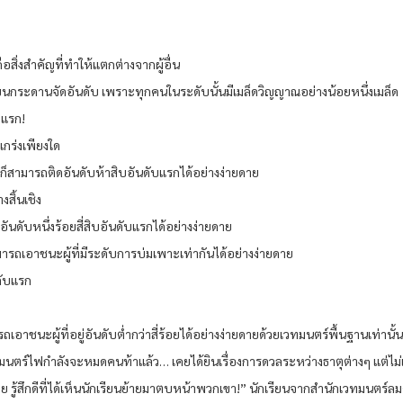
ิ่งสำคัญที่ทำให้แตกต่างจากผู้อื่น
ากบนกระดานจัดอันดับ เพราะทุกคนในระดับนั้นมีเมล็ดวิญญาณอย่างน้อยหนึ่งเมล็ด
บแรก!
แกร่งเพียงใด
็สามารถติดอันดับห้าสิบอันดับแรกได้อย่างง่ายดาย
สิ้นเชิง
นดับหนึ่งร้อยสี่สิบอันดับแรกได้อย่างง่ายดาย
สามารถเอาชนะผู้ที่มีระดับการบ่มเพาะเท่ากันได้อย่างง่ายดาย
ดับแรก
ถเอาชนะผู้ที่อยู่อันดับต่ำกว่าสี่ร้อยได้อย่างง่ายดายด้วยเวทมนตร์พื้นฐานเท่านั้น
วทมนตร์ไฟกำลังจะหมดคนท้าแล้ว… เคยได้ยินเรื่องการดวลระหว่างธาตุต่างๆ แต่ไม
ด้วย รู้สึกดีที่ได้เห็นนักเรียนย้ายมาตบหน้าพวกเขา!” นักเรียนจากสำนักเวทมนตร์