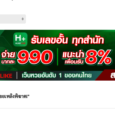
อยเพลิงพิฆาต!"