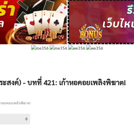
ะสงค์) - บทที่ 421: เก้าหอคอยเพลิงพิฆาต!
ก้าหอคอยเพลิงพิฆาต!