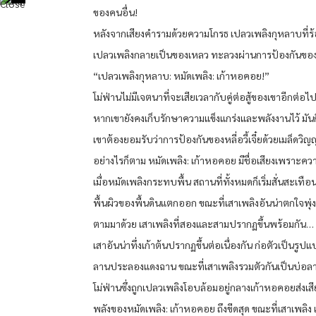
ของคนอื่น!
หลังจากเสียงคำรามด้วยความโกรธ เปลวเพลิงกุหลาบที่ร
เปลวเพลิงกลายเป็นของเหลว ทะลวงผ่านการป้องกันของหลี่
“เปลวเพลิงกุหลาบ: หมัดเพลิง: เก้าหอคอย!”
โม่ฟ่านไม่มีเจตนาที่จะเสียเวลากับคู่ต่อสู้ของเขาอีกต่อไ
หากเขายังคงเก็บรักษาความแข็งแกร่งและพลังงานไว้ มันก็จ
เขาต้องยอมรับว่าการป้องกันของหลี่อวี้เจี๋ยด้วยเมล็ดว
อย่างไรก็ตาม หมัดเพลิง: เก้าหอคอย มีชื่อเสียงเพราะคว
เมื่อหมัดเพลิงกระทบพื้น สถานที่ทั้งหมดก็เริ่มสั่นสะเทือ
พื้นผิวของพื้นดินแตกออก ขณะที่เสาเพลิงอันน่าตกใจพุ
ตามมาด้วย เสาเพลิงที่สองและสามปรากฏขึ้นพร้อมกัน…
เสาอันน่าทึ่งเก้าต้นปรากฏขึ้นต่อเนื่องกัน ก่อตัวเป็นร
ลานประลองแดงฉาน ขณะที่เสาเพลิงรวมตัวกันเป็นบ่อลาว
โม่ฟ่านซึ่งถูกเปลวเพลิงโอบล้อมอยู่กลางเก้าหอคอยส่งเ
พลังของหมัดเพลิง: เก้าหอคอย ถึงขีดสุด ขณะที่เสาเพลิง