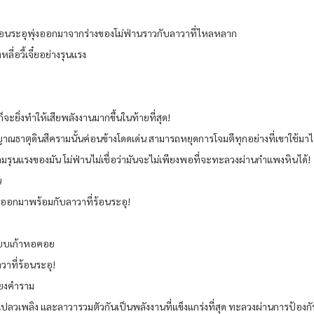
้อนระอุพุ่งออกมาจากร่างของโม่ฟ่านราวกับลาวาที่ไหลหลาก
อวี้เจี๋ยอย่างรุนแรง
ป
ะยิ่งทำให้เสียพลังงานมากขึ้นในท้ายที่สุด!
ิญญาณธาตุดินสีครามนั้นค่อนข้างโดดเด่น สามารถหยุดการโจมตีทุกอย่างที่เขาใช้มา
ามรุนแรงของมัน โม่ฟ่านไม่เชื่อว่ามันจะไม่เพียงพอที่จะทะลวงผ่านกำแพงหินได้!
น
่งออกมาพร้อมกับลาวาที่ร้อนระอุ!
ูปแบบเก้าหอคอย
าที่ร้อนระอุ!
สียงคำราม
 เปลวเพลิง และลาวารวมตัวกันเป็นพลังงานที่แข็งแกร่งที่สุด ทะลวงผ่านการป้องกัน