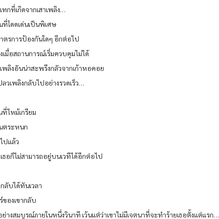
ทกที่เกิดจากเสาเพลิง…
กันที่โดดเด่นเป็นพิเศษ
มีมาตรการป้องกันใดๆ อีกต่อไป
งเมื่อสถานการณ์เริ่มควบคุมไม่ได้
ปลวเพลิงอันน่าสะพรึงกลัวจากเก้าหอคอย
งเปลวเพลิงกลับไปอย่างรวดเร็ว…
ที่ไหม้เกรียม
ตื่นตระหนก
ยไปแล้ว
แต่เธอก็ไม่สามารถอยู่บนเวทีได้อีกต่อไป
ยกลับได้ทันเวลา
ตร์ของเขากลับ
ย่างสมบูรณ์ภายในหนึ่งวินาที เว้นแต่ว่าเขาไม่มีเจตนาที่จะทำร้ายเธอตั้งแต่แรก…