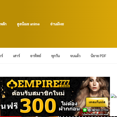
าหลัก
ดูอนิเมะ anime
อ่านมังงะ
กร์
เสาร์
อาทิตย์
ทุกวัน
จบแล้ว
นิยาย PDF