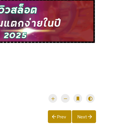
Prev
Next