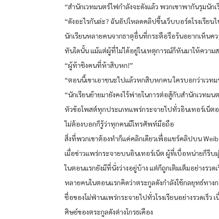
“สำนักเวทมนตร์ไฟกำลังจะดังแล้ว พวกเขาพากันรุมนักเร
“ดังอะไรกันล่ะ? ฉันอัปโหลดคลิปขึ้นเว็บบอร์ดโรงเรียน
นักเรียนหลายคนจากธาตุอื่นที่กระตือรือร้นอยากเห็นควา
ทันใดนั้น แม้แต่ผู้ที่ไม่ได้อยู่ในเหตุการณ์ก็หันมาให้คว
“ผู้ท้าชิงคนที่ห้าสิบหก!”
“ตอนนี้เขาเอาชนะไปแล้วหกสิบหกคน ใครบอกว่าเวทมนต
“นักเรียนย้ายมายังคงไร้พ่ายในการต่อสู้กับสำนักเวทมนตร์
หัวข้อโพสต์ทุกประเภทแพร่กระจายไปทั่วอินเทอร์เน็ตอย
ไม่ต้องบอกก็รู้ว่าทุกคนมีโทรศัพท์มือถือ
สิ่งที่พวกเขาต้องทำก็แค่คลิกเดียวเพื่อแชร์คลิปบน We
เมื่อข่าวแพร่กระจายบนอินเทอร์เน็ต ผู้ที่เบื่อหน่ายก็รี
ในตอนแรกยังมีที่นั่งว่างอยู่บ้าง แต่ก็ถูกเติมเต็มอย่างรวดเร
หลายคนในตอนแรกคิดว่าตระกูลดังกำลังใช้กลยุทธ์ทางการต
ชื่อของโม่ฟ่านแพร่กระจายไปทั่วโรงเรียนอย่างรวดเร็ว 
ศิษย์ของตระกูลดังต่างโกรธเคือง