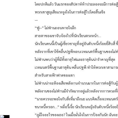
โดยปกติแล้ว วันแรกของสัปดาห์ท้าประลองจะมีการต่อสู้คร
พวกเขาสูญเสียแรงจูงใจในการต่อสู้ไปโดยสิ้นเชิง
—
“ฟู่~” โม่ฟ่านถอนหายใจลึก
สายตาของเขาจับจ้องไปที่นักเรียนตรงหน้า…
นักเรียนคนนี้เป็นผู้เชี่ยวชาญที่อยู่อันดับหนึ่งร้อยยี่สิบสี
หลังจากที่เขาใช้คลื่นปฐพีหลบเวทมนตร์พื้นฐานของโม่ฟ
โม่ฟ่านพบว่าผู้ที่มีทั้งธาตุไฟและธาตุดินน่ารำคาญที่สุด
เวทมนตร์พื้นฐานธาตุดิน คลื่นปฐพี ทำให้พวกเขาสามา
สำหรับสายฟ้าฟาดของเขา
โม่ฟ่านน่าจะต้องเสียพลังงานจำนวนมากในการต่อสู้กับผ
พลังงานของโม่ฟ่านมีจำกัดมากอยู่แล้วหลังจากการดวลที่ยื
“นายควรจะพอใจกับสิ่งที่มาถึงนะ แนวคิดเรื่องเวทมนตร
ขนาดนี้หรอก…” หลี่อวี้เจี๋ย นักเรียนหญิงอันดับหนึ่งร้อยยี
“ภูมิใจอะไรของเธอ? ในเมื่อมั่นใจในการป้องกันนัก ฉันจ