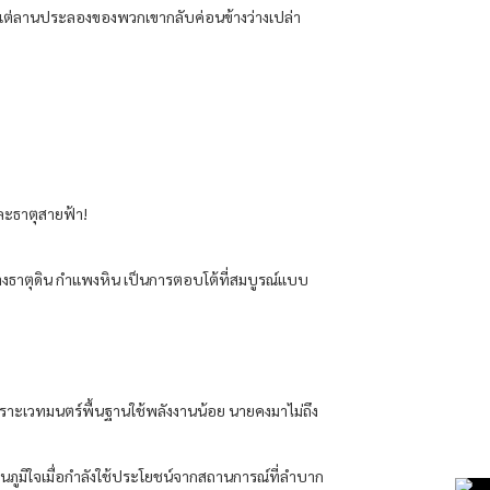
แรก แต่ลานประลองของพวกเขากลับค่อนข้างว่างเปล่า
ละธาตุสายฟ้า!
งธาตุดิน กำแพงหิน เป็นการตอบโต้ที่สมบูรณ์แบบ
พราะเวทมนตร์พื้นฐานใช้พลังงานน้อย นายคงมาไม่ถึง
ไหนภูมิใจเมื่อกำลังใช้ประโยชน์จากสถานการณ์ที่ลำบาก