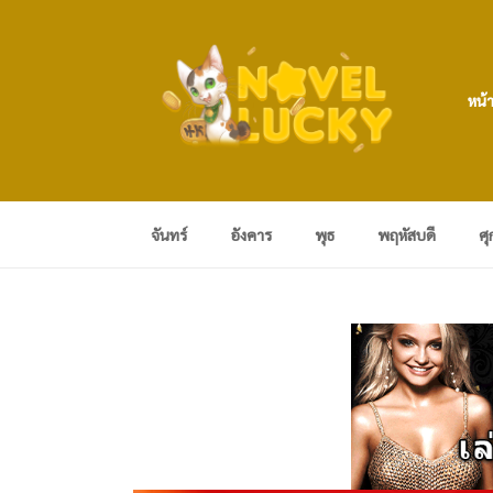
หน้
จันทร์
อังคาร
พุธ
พฤหัสบดี
ศุ