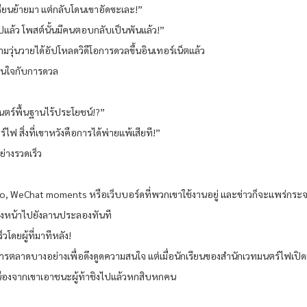
ียนย้ายมา แต่กลับโดนเขาอัดซะเละ!”
ไปแล้ว โพสต์นั้นมีคนตอบกลับเป็นพันแล้ว!”
มวุ่นวายได้อัปโหลดวิดีโอการดวลขึ้นอินเทอร์เน็ตแล้ว
ามสนใจกับการดวล
ร์พื้นฐานไร้ประโยชน์!?”
ไฟ สิ่งที่เขาหวังคือการได้พ่ายแพ้เสียที!”
่างรวดเร็ว
ibo, WeChat moments หรือเว็บบอร์ดที่พวกเขาใช้งานอยู่ และข่าวก็จะแพร่กระจา
บมุ่งหน้าไปยังลานประลองทันที
็วโดยผู้ที่มาทีหลัง!
ลาดบางอย่างเพื่อดึงดูดความสนใจ แต่เมื่อนักเรียนของสำนักเวทมนตร์ไฟเปิดเผยเ
เนื่องจากเขาเอาชนะผู้ท้าชิงไปแล้วหกสิบหกคน