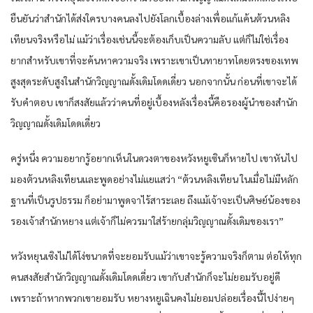
ยืนยันว่าสำนักได้ส่งใครบางคนลงไปยังโลกเบื้องล่างเพื่อแก้แค้นต้วนหลิง
เทียนจริงหรือไม่ แม้ว่าเรื่องเช่นนี้จะต้องเก็บเป็นความลับ แต่ก็ไม่ใช่เรื่อง
ยากสำหรับเขาที่จะค้นหาความจริง เพราะเขาเป็นทายาทโดยตรงของเทพ
สูงสุดระดับสูงในสำนักวิญญาณดั้งเดิมโดดเดี่ยว นอกจากนั้น ก่อนที่เขาจะได้
รับคำตอบ เขาก็สงสัยแล้วว่าคนที่อยู่เบื้องหลังเรื่องนี้คือรองผู้นำของสำนัก
วิญญาณดั้งเดิมโดดเดี่ยว
ครู่หนึ่ง ความอยากรู้อยากเห็นในดวงตาของหวังหยูเซินก็หายไป เขาหันไป
มองต้วนหลิงเทียนและพูดอย่างไม่แยแสว่า “ต้วนหลิงเทียน ในเมื่อไม่มีหลัก
ฐานที่เป็นรูปธรรม ก็อย่ามาพูดจาไร้สาระเลย ถึงแม้เจ้าจะเป็นศิษย์น้องของ
รองเจ้าสำนักหยาง แต่เจ้าก็ไม่ควรมาใส่ร้ายกลุ่มวิญญาณดั้งเดิมของเรา”
หวังหยุนเซิงไม่ได้โง่ขนาดที่จะยอมรับแม้ว่าเขาจะรู้ความจริงก็ตาม ต่อให้ทุก
คนสงสัยสำนักวิญญาณดั้งเดิมโดดเดี่ยว เขากับสำนักก็จะไม่ยอมรับอยู่ดี
เพราะถ้าหากพวกเขายอมรับ หยางหยูเฉินคงไม่ยอมปล่อยเรื่องนี้ไปง่ายๆ