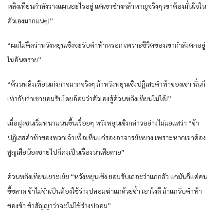
หลิงเทียนกำลังวางแผนอะไรอยู่ แต่เขาช่างกล้าหาญจริงๆ เขาต้องมั่นใจใน
ตัวเองมากแน่ๆ!”
“ผมไม่คิดว่าหวังหยุนเซิงจะรับคำท้าหรอก เพราะชีวิตของเขากำลังตกอยู่
ในอันตราย”
“ต้วนหลิงเทียนเก่งกาจมากจริงๆ ถ้าหวังหยุนเซิงปฏิเสธคำท้าของเขา นั่นก็
เท่ากับว่าเขายอมรับโดยอ้อมว่าตัวเองสู้ต้วนหลิงเทียนไม่ได้!”
เมื่อฝูงชนเริ่มหนาแน่นขึ้นเรื่อยๆ หวังหยุนเซิงกล่าวอย่างไม่แยแสว่า “ข้า
ปฏิเสธคำท้าของพวกเจ้าเพื่อเห็นแก่รองอาจารย์หยาง เพราะหากเขาต้อง
สูญเสียน้องชายไปก็คงเป็นเรื่องน่าเสียดาย”
ต้วนหลิงเทียนเยาะเย้ย “หวังหยุนเซิง ยอมรับเถอะว่าแกกลัว แกมันก็แค่คน
ขี้ขลาด ข้าไม่จำเป็นต้องใช้ร่างปลอมฆ่าแกด้วยซ้ำ เอาไงดี ถ้าแกรับคำท้า
ของข้า ข้าสัญญาว่าจะไม่ใช้ร่างปลอม”