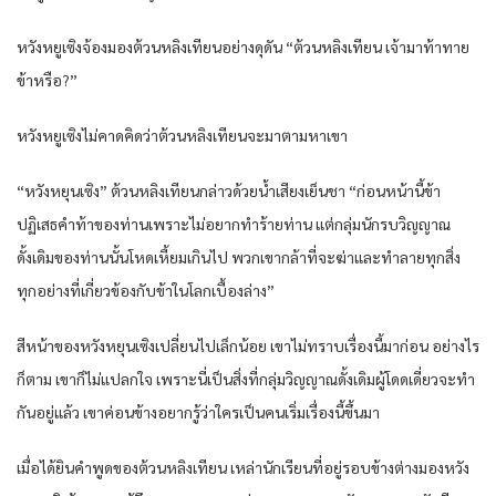
หวังหยูเซิงจ้องมองต้วนหลิงเทียนอย่างดุดัน “ต้วนหลิงเทียน เจ้ามาท้าทาย
ข้าหรือ?”
หวังหยูเซิงไม่คาดคิดว่าต้วนหลิงเทียนจะมาตามหาเขา
“หวังหยุนเซิง” ต้วนหลิงเทียนกล่าวด้วยน้ำเสียงเย็นชา “ก่อนหน้านี้ข้า
ปฏิเสธคำท้าของท่านเพราะไม่อยากทำร้ายท่าน แต่กลุ่มนักรบวิญญาณ
ดั้งเดิมของท่านนั้นโหดเหี้ยมเกินไป พวกเขากล้าที่จะฆ่าและทำลายทุกสิ่ง
ทุกอย่างที่เกี่ยวข้องกับข้าในโลกเบื้องล่าง”
สีหน้าของหวังหยุนเซิงเปลี่ยนไปเล็กน้อย เขาไม่ทราบเรื่องนี้มาก่อน อย่างไร
ก็ตาม เขาก็ไม่แปลกใจ เพราะนี่เป็นสิ่งที่กลุ่มวิญญาณดั้งเดิมผู้โดดเดี่ยวจะทำ
กันอยู่แล้ว เขาค่อนข้างอยากรู้ว่าใครเป็นคนเริ่มเรื่องนี้ขึ้นมา
เมื่อได้ยินคำพูดของต้วนหลิงเทียน เหล่านักเรียนที่อยู่รอบข้างต่างมองหวัง