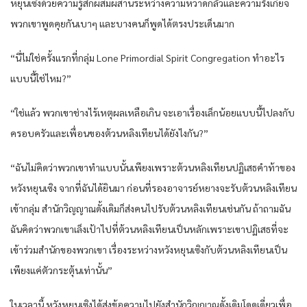
หยุนเซิงด้วยความรู้สึกผสมผสานระหว่างความหวาดกลัวและความรังเกียจ
พวกเขาพูดคุยกันเบาๆ และบางคนก็พูดได้ตรงประเด็นมาก
“นี่ไม่ใช่ครั้งแรกที่กลุ่ม Lone Primordial Spirit Congregation ทำอะไร
แบบนี้ใช่ไหม?”
“ใช่แล้ว พวกเขาช่างไร้เหตุผลเหลือเกิน จะเอาเรื่องเล็กน้อยแบบนี้ไปลงกับ
ครอบครัวและเพื่อนของต้วนหลิงเทียนได้ยังไงกัน?”
“ฉันไม่คิดว่าพวกเขาทำแบบนั้นเพียงเพราะต้วนหลิงเทียนปฏิเสธคำท้าของ
หวังหยุนเซิง จากที่ฉันได้ยินมา ก่อนที่รองอาจารย์หยางจะรับต้วนหลิงเทียน
เข้ากลุ่ม สำนักวิญญาณดั้งเดิมก็ส่งคนไปรับต้วนหลิงเทียนเช่นกัน ถ้าถามฉัน
ฉันคิดว่าพวกเขาเล็งเป้าไปที่ต้วนหลิงเทียนเป็นหลักเพราะเขาปฏิเสธที่จะ
เข้าร่วมสำนักของพวกเขา เรื่องระหว่างหวังหยุนเซิงกับต้วนหลิงเทียนเป็น
เพียงแค่ตัวกระตุ้นเท่านั้น”
ในเวลานี้ หวังหยุนเซิงได้ส่งข้อความไปยังสำนักวิญญาณดั้งเดิมโดดเดี่ยวเพื่อ