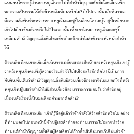
แน่นอน ใครจะรู้ว่าหยางหยูเฉินจะไปที่สำนักวิญญาณดั้งเดิมโดดเดี่ยวเพื่อ
ขอความเป็นธรรมให้กับต้วนหลิงเทียนหรือไม่? ยิ่งไปกว่านั้น เมื่อพิจารณา
ถึงความสัมพันธ์ระหว่างหยางหยูเฉินและซูปี้เหลียน ใครจะรู้ว่าซูปี้เหลียนจะ
เข้าไปเกี่ยวข้องด้วยหรือไม่? ในเวลานั้น เพื่อเอาใจหยางหยูเฉินและซูปี้
เหลียน สำนักวิญญาณดั้งเดิมโดดเดี่ยวก็จะต้องจำใจส่งตัวรองหัวหน้าสำนัก
ให้
ต้วนหลิงเทียนเยาะเย้ยเมื่อเห็นการเปลี่ยนแปลงสีหน้าของหวังหยุนเซิง เขารู้
ว่าหวังหยุนเซิงคงเพิ่งรู้ความจริงแล้ว จึงไม่สนใจอะไรอีกต่อไป นี่เป็นการ
ยืนยันเพิ่มเติมว่าสำนักวิญญาณดั้งเดิมมีส่วนเกี่ยวข้อง เขาจึงไม่แปลกใจที่หวัง
หยุนเซิงปฏิเสธว่าสำนักไม่มีส่วนเกี่ยวข้อง เพราะการยอมรับว่าสำนักอยู่
เบื้องหลังเรื่องนี้เป็นผลเสียอย่างมากต่อสำนัก
ต้วนหลิงเทียนเยาะเย้ย “เจ้าก็รู้ดีอยู่แล้วว่าข้ากำลังใส่ร้ายสำนักหรือไม่ อย่าง
ที่ท่านบอกไปก่อนหน้านี้ ข้าปฏิเสธคำท้าของท่านเพราะไม่อยากทำร้าย
ท่าน แต่สำนักวิญญาณดั้งเดิมผู้โดดเดี่ยวได้ก้าวล้ำเส้นไปมากเกินไปแล้ว ข้า