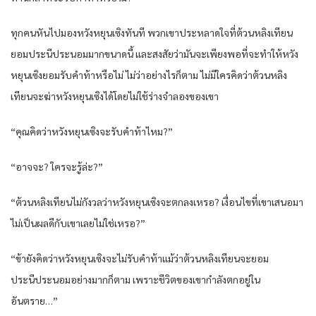
ทุกคนหันไปมองหวังหยุนเซิงทันที พวกเขาประหลาดใจที่ต้วนหลิงเทียน
ยอมประนีประนอมมากขนาดนี้ และสงสัยว่ามันจะเพียงพอที่จะทำให้หวัง
หยุนเซิงยอมรับคำท้าหรือไม่ ไม่ว่าอย่างไรก็ตาม ไม่มีใครคิดว่าต้วนหลิง
เทียนจะฆ่าหวังหยุนเซิงได้โดยไม่ใช้ร่างจำลองของเขา
“คุณคิดว่าหวังหยุนเซิงจะรับคำท้าไหม?”
“อาจจะ? ใครจะรู้ล่ะ?”
“ต้วนหลิงเทียนไม่กังวลว่าหวังหยุนเซิงจะตกลงเหรอ? เงื่อนไขที่เขาเสนอมา
ไม่เป็นผลดีกับเขาเลยไม่ใช่เหรอ?”
“ข้ายังคิดว่าหวังหยุนเซิงจะไม่รับคำท้าแม้ว่าต้วนหลิงเทียนจะยอม
ประนีประนอมอย่างมากก็ตาม เพราะชีวิตของเขากำลังตกอยู่ใน
อันตราย…”