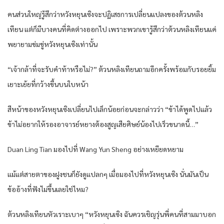
คนส่วนใหญ่รู้สึกว่าหวังหยุนเซิงจะปฏิเสธการเปลี่ยนแปลงของต้วนหลิง
เทียน แต่ก็มีบางคนที่คิดต่างออกไป เพราะพวกเขารู้สึกว่าต้วนหลิงเทียนแค่
พยายามข่มขู่หวังหยุนเซิงเท่านั้น
“เจ้ากล้าที่จะรับคำท้าหรือไม่?” ต้วนหลิงเทียนถามอีกครั้งพร้อมกับรอยยิ้ม
เยาะเย้ยที่กว้างขึ้นบนใบหน้า
สีหน้าของหวังหยุนเซิงเปลี่ยนไปเล็กน้อยก่อนจะกล่าวว่า “ข้าได้พูดไปแล้ว
ข้าไม่อยากให้รองอาจารย์หยางต้องสูญเสียศิษย์น้องไปเร็วขนาดนี้…”
Duan Ling Tian มองไปที่ Wang Yun Sheng อย่างเหยียดหยาม
แม้แต่สายตาของฝูงชนก็ยังดูแปลกๆ เมื่อมองไปที่หวังหยุนเซิง นั่นมันเป็น
ข้ออ้างที่ฟังไม่ขึ้นเลยใช่ไหม?
ต้วนหลิงเทียนหัวเราะเบาๆ “หวังหยุนเซิง ฉันควรเชิญรุ่นพี่คนที่สามมาบอก