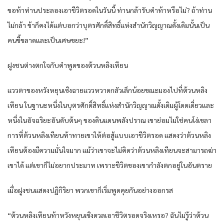
ขอท้าท่านประลองเอาชีวิตรอดในวันนี้ ท่านกล้ารับคำท้าหรือไม่? ถ้าท่าน
ไม่กล้า ข้าก็คงได้แต่บอกว่าบุตรศักดิ์สิทธิ์แห่งสำนักวิญญาณดั้งเดิมนั้นเป็น
คนขี้ขลาดและเป็นเศษขยะ!”
ฝูงชนต่างตกใจกับคำพูดของต้วนหลิงเทียน
แววตาของหวังหยุนเซิงฉายแววหวาดกลัวเล็กน้อยขณะมองไปที่ต้วนหลิง
เทียน ในฐานะหนึ่งในบุตรศักดิ์สิทธิ์แห่งสำนักวิญญาณดั้งเดิมผู้โดดเดี่ยวและ
หนึ่งในอัจฉริยะอันดับต้นๆ ของดินแดนพลังปราณ เขาย่อมไม่ใช่คนโง่เขลา
การที่ต้วนหลิงเทียนท้าทายเขาให้ต่อสู้แบบเอาชีวิตรอด แสดงว่าต้วนหลิง
เทียนต้องมีความมั่นใจมาก แม้ว่าเขาจะไม่คิดว่าต้วนหลิงเทียนจะสามารถฆ่า
เขาได้ แต่เขาก็ไม่อยากประมาท เพราะชีวิตของเขากำลังตกอยู่ในอันตราย
เมื่อฝูงชนแสดงปฏิกิริยา พวกเขาก็เริ่มพูดคุยกันอย่างออกรส
“ต้วนหลิงเทียนท้าหวังหยุนเซิงดวลเอาชีวิตรอดจริงเหรอ? ฉันไม่รู้ว่าต้วน