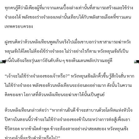
ทุกคนรู้ดีว่ามีเพียงผู้ที่มาจากแดนเบื้องล่างเท่านั้นที่สามารถสร้างและใช้ร่าง
จำลองได้ พลังของร่างจำลองเหล่านั้นเทียบได้กับพลังสายเลือดที่ชาวแดน
เทพครอบครอง
ฝูงชนคิดว่าต้วนหลิงเทียนพูดเกินจริงไปเมื่อเขาบอกว่าเขาสามารถฆ่าหวัง
หยุนเซิงได้โดยไม่ต้องใช้ร่างจำลอง ไม่ว่าอย่างไรก็ตาม หวังหยุนเซิงก็เป็น
หนึ่งในอัจฉริยะรุ่นเยาว์อันดับต้น ๆ ของดินแดนพลังปราณอยู่ดี
“เจ้าจะไม่ใช้ร่างจำลองของเจ้าหรือ?” หวังหยุนเซิงเลิกคิ้วขึ้น รู้สึกใจสั่น หาก
ไม่ใช้ร่างจำลอง พลังของต้วนหลิงเทียนจะอ่อนลงอย่างมาก ดังนั้น ในความ
คิดของเขา โอกาสที่ต้วนหลิงเทียนจะฆ่าเขาได้นั้นเป็นศูนย์
ต้วนหลิงเทียนกล่าวต่อว่า “หากท่านยินดี ข้าจะสาบานด้วยโลหิตแห่งหัวใจ
ปีศาจในตอนนี้ว่าข้าจะไม่ใช้ร่างจำลองของข้าในระหว่างการต่อสู้เพื่อเอา
ชีวิตรอด หากข้าผิดคำพูด ข้าจะต้องตายอย่างน่าสยดสยอง หวังหยุนเซิง
ท่านกล้าที่จะรับคำท้าหรือไม่?”