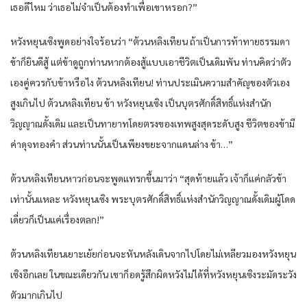
เธอดีไหม ว่าเธอไม่จำเป็นต้องทำเพื่อเขาหรอก?”
หวังหยุนเซิงพูดอย่างใจร้อนว่า “ต้วนหลิงเทียน ถ้าเป็นการท้าทายธรรมดา
ข้าก็ยินดีสู้ แต่ข้าดูถูกท่านหากต้องสู้แบบเอาชีวิตเป็นเดิมพัน ท่านคิดว่าตัว
เองคู่ควรกับข้าหรือไง ต้วนหลิงเทียน! ท่านประเมินความสำคัญของตัวเอง
สูงเกินไป ต้วนหลิงเทียน ข้า หวังหยุนเซิง เป็นบุตรศักดิ์สิทธิ์แห่งสำนัก
วิญญาณดั้งเดิม และเป็นทายาทโดยตรงของเทพสูงสุดระดับสูง ชีวิตของข้ามี
ค่าดุจทองคำ ส่วนท่านนั้นเป็นเพียงขยะจากแดนล่าง ข้า…”
ต้วนหลิงเทียนหาวก่อนจะพูดแทรกขึ้นมาว่า “สุดท้ายแล้ว เจ้าก็แค่กลัวข้า
เท่านั้นแหละ หวังหยุนเซิง พระบุตรศักดิ์สิทธิ์แห่งสำนักวิญญาณดั้งเดิมผู้โดด
เดี่ยวก็เป็นแค่เรื่องตลก!”
ต้วนหลิงเทียนเยาะเย้ยก่อนจะหันหลังเดินจากไปโดยไม่เหลียวมองหวังหยุน
เซิงอีกเลย ในขณะเดียวกัน เขาก็อดรู้สึกผิดหวังไม่ได้ที่หวังหยุนเซิงระมัดระวัง
ตัวมากเกินไป