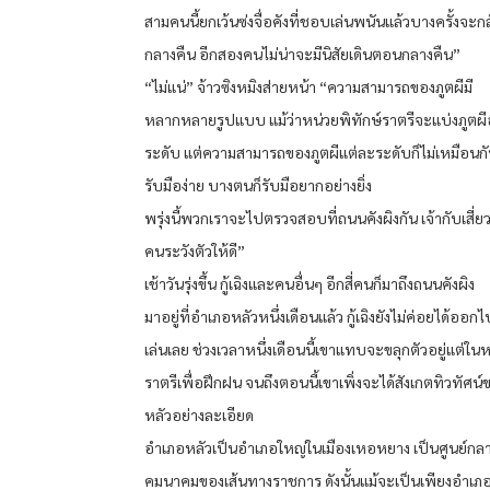
สามคนนี้ยกเว้นซ่งจื่อคังที่ชอบเล่นพนันแล้วบางครั้งจ
กลางคืน อีกสองคนไม่น่าจะมีนิสัยเดินตอนกลางคืน”
“ไม่แน่” จ้าวซิงหมิงส่ายหน้า “ความสามารถของภูตผีมี
หลากหลายรูปแบบ แม้ว่าหน่วยพิทักษ์ราตรีจะแบ่งภูตผี
ระดับ แต่ความสามารถของภูตผีแต่ละระดับก็ไม่เหมือนก
รับมือง่าย บางตนก็รับมือยากอย่างยิ่ง
พรุ่งนี้พวกเราจะไปตรวจสอบที่ถนนคังผิงกัน เจ้ากับเสี่ยว
คนระวังตัวให้ดี”
เช้าวันรุ่งขึ้น กู้เฉิงและคนอื่นๆ อีกสี่คนก็มาถึงถนนคังผิง
มาอยู่ที่อำเภอหลัวหนึ่งเดือนแล้ว กู้เฉิงยังไม่ค่อยได้ออกไ
เล่นเลย ช่วงเวลาหนึ่งเดือนนี้เขาแทบจะขลุกตัวอยู่แต่ในห
ราตรีเพื่อฝึกฝน จนถึงตอนนี้เขาเพิ่งจะได้สังเกตทิวทัศน
หลัวอย่างละเอียด
อำเภอหลัวเป็นอำเภอใหญ่ในเมืองเหอหยาง เป็นศูนย์กล
คมนาคมของเส้นทางราชการ ดังนั้นแม้จะเป็นเพียงอำเภอเ