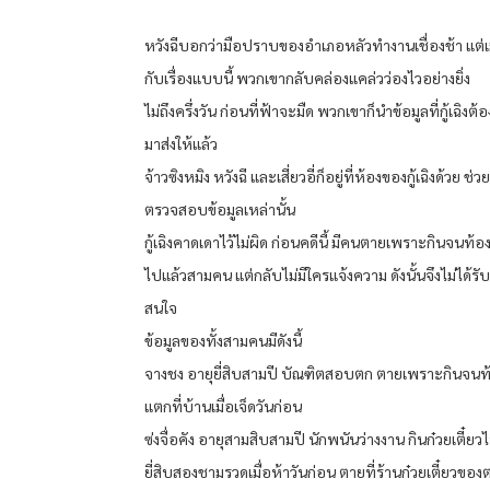
หวังฉีบอกว่ามือปราบของอำเภอหลัวทำงานเชื่องช้า แต่เม
กับเรื่องแบบนี้ พวกเขากลับคล่องแคล่วว่องไวอย่างยิ่ง
ไม่ถึงครึ่งวัน ก่อนที่ฟ้าจะมืด พวกเขาก็นำข้อมูลที่กู้เฉิงต้
มาส่งให้แล้ว
จ้าวซิงหมิง หวังฉี และเสี่ยวอี่ก็อยู่ที่ห้องของกู้เฉิงด้วย ช่ว
ตรวจสอบข้อมูลเหล่านั้น
กู้เฉิงคาดเดาไว้ไม่ผิด ก่อนคดีนี้ มีคนตายเพราะกินจนท้
ไปแล้วสามคน แต่กลับไม่มีใครแจ้งความ ดังนั้นจึงไม่ได้ร
สนใจ
ข้อมูลของทั้งสามคนมีดังนี้
จางชง อายุยี่สิบสามปี บัณฑิตสอบตก ตายเพราะกินจนท
แตกที่บ้านเมื่อเจ็ดวันก่อน
ซ่งจื่อคัง อายุสามสิบสามปี นักพนันว่างงาน กินก๋วยเตี๋ยว
ยี่สิบสองชามรวดเมื่อห้าวันก่อน ตายที่ร้านก๋วยเตี๋ยวขอ