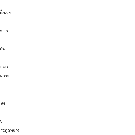
ื่อเจอ
องการ
ยกัน
องแตก
ับความ
้อง
ไป
งตระกูลหยาง