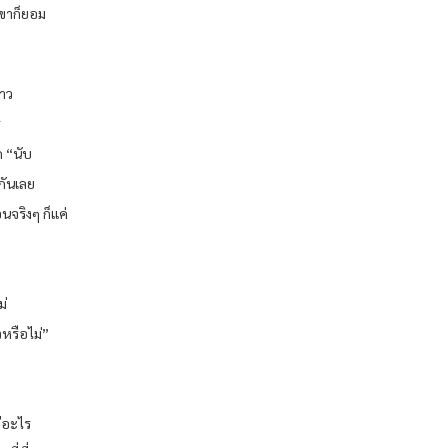
งเขาก็ยอม
้าว
ร
ก “นับ
งกันเลย
นจริงๆ ก็แค่
ม่
วหรือไม่”
มีอะไร