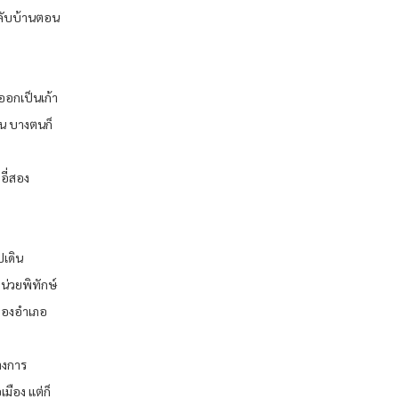
ะกลับบ้านตอน
ออกเป็นเก้า
ัน บางตนก็
อี่สอง
ปเดิน
น่วยพิทักษ์
์ของอำเภอ
างการ
มือง แต่ก็