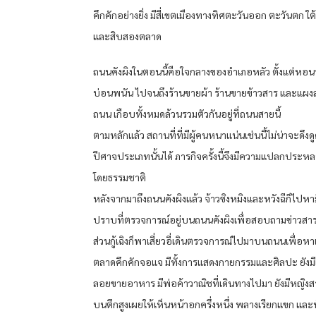
คึกคักอย่างยิ่ง มีสี่เขตเมืองทางทิศตะวันออก ตะวันตก ใ
และสิบสองตลาด
ถนนคังผิงในตอนนี้คือใจกลางของอำเภอหลัว ตั้งแต่หอน
บ่อนพนัน ไปจนถึงร้านขายผ้า ร้านขายข้าวสาร และแผง
ถนน เกือบทั้งหมดล้วนรวมตัวกันอยู่ที่ถนนสายนี้
ตามหลักแล้ว สถานที่ที่มีผู้คนหนาแน่นเช่นนี้ไม่น่าจะดึงดู
ปีศาจประเภทนั้นได้ ภารกิจครั้งนี้จึงมีความแปลกประหล
โดยธรรมชาติ
หลังจากมาถึงถนนคังผิงแล้ว จ้าวซิงหมิงและหวังฉีก็ไปหา
ปราบที่ตรวจการณ์อยู่บนถนนคังผิงเพื่อสอบถามข่าวสา
ส่วนกู้เฉิงก็พาเสี่ยวอี่เดินตรวจการณ์ไปมาบนถนนเพื่อ
ตลาดคึกคักจอแจ มีทั้งการแสดงกายกรรมและศิลปะ ยังม
ลอยขายอาหาร มีพ่อค้าวาณิชที่เดินทางไปมา ยังมีหญิงสาว
บนตึกสูงเผยให้เห็นหน้าอกครึ่งหนึ่ง พลางเรียกแขก และ