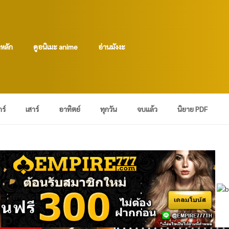
าหลัก
ดูอนิเมะ anime
อ่านมังงะ
กร์
เสาร์
อาทิตย์
ทุกวัน
จบแล้ว
นิยาย PDF