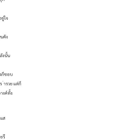
ยู่ใจ
นนคัง
ังนั้น
ญิงก็ชอบ
 ่ารวย แต่ก็
งค์ทั้ง
ะแส
ยรึ