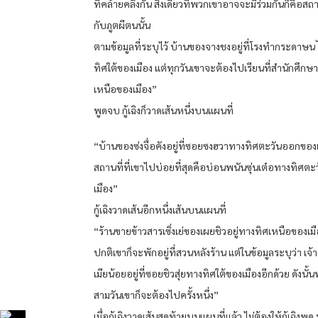
ที่คล้ายคลึงกัน สิ่งเดียวที่พวกเขาอาจจะมีร่วมกันก็คือสถ
กับภูตผีตนนั้น
ตามข้อมูลที่ระบุไว้ บ้านของจางชงอยู่ที่โรงทำกระดาษน 
ทิศใต้ของเมือง แต่ทุกวันเขาจะต้องไปเรียนที่สำนักศึกษ
เหนือของเมือง”
พูดจบ กู้เฉิงก็วาดเส้นหนึ่งบนแผนที่
“บ้านของซ่งจื่อคังอยู่ที่ซอยซงฮวาทางทิศตะวันออกของ
สถานที่ที่เขาไปบ่อยที่สุดคือบ่อนพนันซุ่นเต๋อทางทิศต
เมือง”
กู้เฉิงวาดเส้นอีกหนึ่งเส้นบนแผนที่
“ร้านขายข้าวสารเซิ่งเย่ของเผยชิวอยู่ทางทิศเหนือของเม
ปกติเขาก็จะพักอยู่ที่สวนหลังร้าน แต่ในข้อมูลระบุว่า เจ้า
เมียน้อยอยู่ที่ซอยชิวสุ่ยทางทิศใต้ของเมืองอีกด้วย ดังนั้
สามวันเขาก็จะต้องไปครั้งหนึ่ง”
เมื่อกู้เฉิงวาดเส้นสุดท้ายบนแผนที่แล้ว ไม่ต้องให้กู้เฉิงพูด 