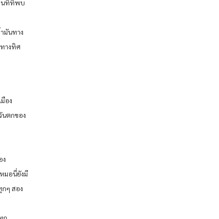
านที่ที่พบ
้ามันทาง
าทางทิศ
เมือง
ะวันตกของ
ือง
หมอนี่ยังมี
นทุกๆ สอง
ทุก