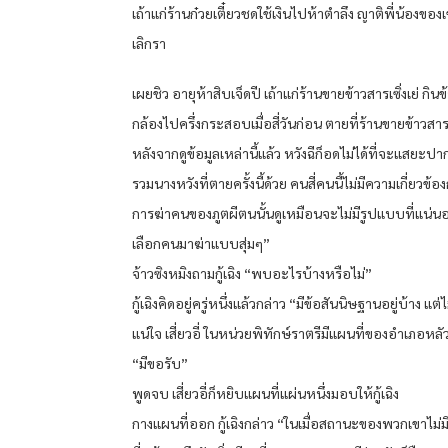
เถ้าแก่ร้านก๋วยเตี๋ยวชดใช้เงินไปห้าตำลึง ญาติพี่น้องขอ
เลิกรา
เผยชิว อายุห้าสิบเจ็ดปี เถ้าแก่ร้านขายข้าวสารเซิ่งเย่ กินข
กล้องไปครึ่งกระสอบเมื่อสี่วันก่อน ตายที่ร้านขายข้าวสา
หลังจากดูข้อมูลเหล่านี้แล้ว หวังฉีก็อดไม่ได้ที่จะแสยะปา
รวมนางหวังที่ตายครั้งนี้ด้วย คนสี่คนนี้ไม่มีความเกี่ยวข้อ
การฆ่าคนของภูตผีตนนั้นดูเหมือนจะไม่มีรูปแบบที่แน่นอ
เลือกคนมาฆ่าแบบสุ่มๆ”
จ้าวซิงหมิงถามกู้เฉิง “พบอะไรบ้างหรือไม่”
กู้เฉิงคิดอยู่ครู่หนึ่งแล้วกล่าว “มีข้อสันนิษฐานอยู่บ้าง แต่ไ
แน่ใจ เสี่ยวอี่ ในหน่วยพิทักษ์ราตรีมีแผนที่ของอำเภอหลั
“มีขอรับ”
พูดจบ เสี่ยวอี่ก็หยิบแผนที่แผ่นหนึ่งมอบให้กู้เฉิง
กางแผนที่ออก กู้เฉิงกล่าว “ในเมื่อสถานะของพวกเขาไม่