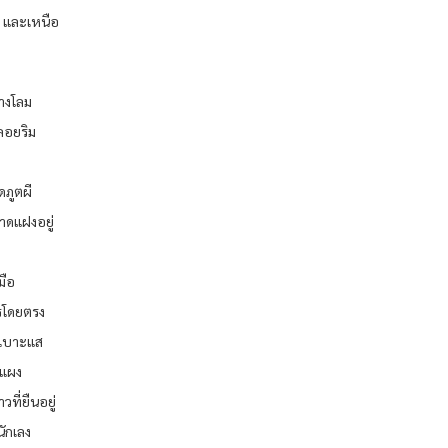
ต้ และเหนือ
างโลม
ลอยริม
ดภูตผี
าดแฝงอยู่
มือ
รโดยตรง
หาเบาะแส
ีแผง
ที่ยืนอยู่
นักเลง