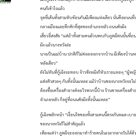
คนก็เข้าใจแล้ว
จุดที่เส้นทั้งสามทับซ้อนกันมีเพียงแห่งเดียว นั่นคือถนนที่อ
กลางเมืองและคึกคักที่สุดของอำเภอหลัว ถนนคังผิง
เสี่ยวอี่สงสัย “แต่ถ้าทั้งสามคนล้วนพบกับภูตผีตนนั้นที่ถ
ผิง แล้วนางหวังล่ะ
นางเป็นแม่บ้าน ปกติก็ไม่ค่อยออกจากบ้าน มีเพียงบ้านหล
หลังเดียว”
ยังไม่ทันที่กู้เฉิงจะตอบ จ้าวซิงหมิงก็หัวเราะแหะๆ “ผู้ห
แต่งตัวสวยๆ กันทั้งนั้นแหละ แม้ว่าบ้านของนางหวังจะไม่ร
ต้องซื้อเครื่องสำอางค์อะไรพวกนี้บ้าง ร้านขายเครื่องสำอา
อำเภอหลัว ก็อยู่ที่ถนนคังผิงทั้งนั้นแหละ”
กู้เฉิงพยักหน้า “เงื่อนไขของทั้งสามคนนี้ตรงกันหมด เบา
ของนางหวังก็ไม่สำคัญแล้ว
เพียงแต่ว่า ภูตผีจะออกมาทำร้ายคนในเวลากลางวันได้ด้ว