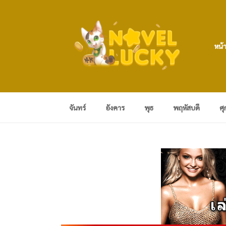
หน้
จันทร์
อังคาร
พุธ
พฤหัสบดี
ศุ