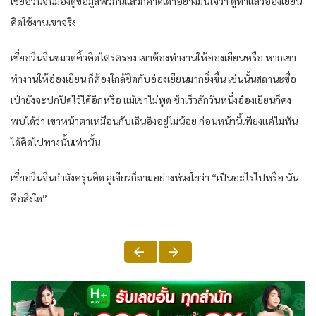
เซี่ยอวิ๋นจิ่นมองดูข้อมูลพวกนี้แล้วก็คาดเดาอย่างมั่นใจว่า ดูท่าแล้วอ๋องเยียน
คิดใช้งานเขาจริง
เซี่ยอวิ๋นจิ่นขมวดคิ้วคิดไตร่ตรอง เขาต้องทำงานให้อ๋องเยียนหรือ หากเขา
ทำงานให้อ๋องเยียน ก็ต้องใกล้ชิดกับอ๋องเยียนมากยิ่งขึ้น เช่นนั้นสถานะซื่อ
เป่ายังจะปกปิดไว้ได้อีกหรือ แม้เขาไม่พูด ช้าเร็วสักวันหนึ่งอ๋องเยียนก็คง
พบได้ว่า เขาหน้าตาเหมือนกับเฉินอิงอยู่ไม่น้อย ก่อนหน้านี้เพียงแค่ไม่ทัน
ได้คิดไปทางนั้นเท่านั้น
เซี่ยอวิ๋นจิ่นกำลังครุ่นคิด ลู่เจียวก็ถามอย่างห่วงใยว่า “เป็นอะไรไปหรือ นั่น
คือสิ่งใด”