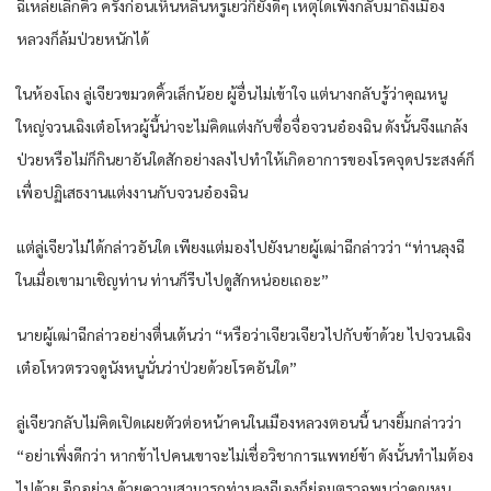
ฉีเหล่ยเลิกคิ้ว ครั้งก่อนเห็นหลินหรูเยว่ก็ยังดีๆ เหตุใดเพิ่งกลับมาถึงเมือง
หลวงก็ล้มป่วยหนักได้
ในห้องโถง ลู่เจียวขมวดคิ้วเล็กน้อย ผู้อื่นไม่เข้าใจ แต่นางกลับรู้ว่าคุณหนู
ใหญ่จวนเฉิงเต๋อโหวผู้นี้น่าจะไม่คิดแต่งกับซื่อจื่อจวนอ๋องฉิน ดังนั้นจึงแกล้ง
ป่วยหรือไม่ก็กินยาอันใดสักอย่างลงไปทำให้เกิดอาการของโรคจุดประสงค์ก็
เพื่อปฏิเสธงานแต่งงานกับจวนอ๋องฉิน
แต่ลู่เจียวไม่ได้กล่าวอันใด เพียงแต่มองไปยังนายผู้เฒ่าฉีกล่าวว่า “ท่านลุงฉี
ในเมื่อเขามาเชิญท่าน ท่านก็รีบไปดูสักหน่อยเถอะ”
นายผู้เฒ่าฉีกล่าวอย่างตื่นเต้นว่า “หรือว่าเจียวเจียวไปกับข้าด้วย ไปจวนเฉิง
เต๋อโหวตรวจดูนังหนูนั่นว่าป่วยด้วยโรคอันใด”
ลู่เจียวกลับไม่คิดเปิดเผยตัวต่อหน้าคนในเมืองหลวงตอนนี้ นางยิ้มกล่าวว่า
“อย่าเพิ่งดีกว่า หากข้าไปคนเขาจะไม่เชื่อวิชาการแพทย์ข้า ดังนั้นทำไมต้อง
ไปด้วย อีกอย่าง ด้วยความสามารถท่านลุงฉีเองก็ย่อมตรวจพบว่าคุณหนู