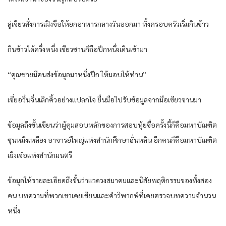
ลู่เจียวสั่งการเฝิงจือให้ยกอาหารกลางวันออกมา ทั้งครอบครัวเริ่มกินข้าว
กินข้าวได้ครึ่งหนึ่ง เซียวซานก็ถือปึกหนึ่งเดินเข้ามา
“คุณชายมีคนส่งข้อมูลมาหนึ่งปึก ให้มอบให้ท่าน”
เซี่ยอวิ๋นจิ่นเลิกคิ้วอย่างแปลกใจ ยื่นมือไปรับข้อมูลจากมือเซียวซานมา
ข้อมูลถึงขั้นเขียนว่าผู้คุมสอบหลักของการสอบหุ้ยซื่อครั้งนี้ก็คือมหาบัณฑิต
ซุนหมิงเหลียง อาจารย์ใหญ่แห่งสำนักศึกษาฮั่นหลิน อีกคนก็คือมหาบัณฑิต
เฉิงเจ๋อแห่งสำนักมนตรี
ข้อมูลให้รายละเอียดถึงขั้นว่าแวดวงสมาคมและนิสัยพฤติกรรมของทั้งสอง
คน บทความที่พวกเขาเคยเขียนและคำวิพากษ์ที่เคยตรวจบทความจำนวน
หนึ่ง