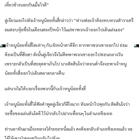
เที่ยวข้างนอกกันเมื่อไรดี”
ลู่เจียวมองไปยังเจ้าหนูน้อยทั้งสี่กล่าวว่า “ท่านพ่อเจ้าต้องทบทวนตำราเตรี
ยมสอบหุ้ยซื่อในเดือนสองปีหน้า ไว้แม่พาพวกเจ้าออกไปเดินเล่นเอง”
เจ้าหนูน้อยทั้งสี่โตเท่าๆ กัน ยังหน้าตาดีอีก หากพาพวกเขาออกไป ย่อม
ต้องเป็นที่ฮือฮา ดังนั้นลู่เจียวจึงไม่คิดพาพวกเขาออกไปตอนกลางวัน
เพราะกลัวเป็นที่สะดุดตาเกินไป นางตัดสินใจว่าตอนค่ำจึงจะพาเจ้าหนู
น้อยทั้งสี่ออกไปเดินตลาดกลางคืน
แต่นางไม่ได้บอกเรื่องพวกนี้กับเจ้าหนูน้อยทั้งสี่
เจ้าหนูน้อยทั้งสี่ได้ฟังคำพูดลู่เจียวก็ดีใจมาก หันหน้าไปคุยกัน ตัดสินใจว่า
จะซื้อของเล่นอันใดดี ไว้นำกลับไปฝากเพื่อนๆ ในอำเภอชิงเหอ
ท่านอาหันมาเมืองหลวงได้ระยะหนึ่งแล้ว คงต้องกลับอำเภอชิงเหอแล้ว จะ
ได้ให้เขานำของขวัญกลับไปด้วย