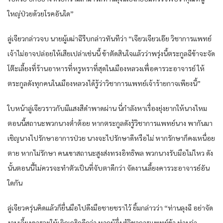
ใหญ่ป่วยด้วยโรคอันใด”
ลู่เจียวกล่าวจบ นายผู้เฒ่าฉีรีบกล่าวทันทีว่า “เจียวเจียวเอ๊ย วิชาการแพทย์
เจ้าไม่อาจปล่อยให้เสียเปล่าเช่นนี้ ข้าตัดสินใจแล้วว่าพรุ่งนี้ตระกูลฉีข้าจะจัด
โต๊ะเลี้ยงที่ร้านอาหารที่หรูหราที่สุดในเมืองหลวงเพื่อคารวะอาจารย์ ให้
ตระกูลดังทุกคนในเมืองหลวงได้รู้ว่าวิชาการแพทย์เจ้าร้ายกาจเพียงนี้”
ใบหน้าลู่เจียวราวกับมีแสงสีดำพาดผ่าน นี่กำลังหาเรื่องยุ่งยากให้นางไหม
ตอนนี้สถานะพวกนางต่ำต้อย หากตระกูลดังรู้วิชาการแพทย์นาง พากันมา
เชิญนางไปรักษาอาการป่วย นางจะไปรักษาดีหรือไม่ หากรักษาก็คงเหนื่อย
ตาย หากไม่รักษา คนเขาสถานะสูงส่งทรงอิทธิพล พวกนางรับมือไม่ไหว ดัง
นั้นตอนนี้ไม่ควรจะทำตัวเป็นที่จับตาดีกว่า จัดงานเลี้ยงคารวะอาจารย์อัน
ใดกัน
ลู่เจียวครุ่นคิดแล้วก็ยื่นมือไปดึงมือชายชราไว้ ยิ้มกล่าวว่า “ท่านลุงฉี อย่าจัด
งานเลี้ยงคารวะให้เอิกเกริกดีกว่า หากผู้อื่นรู้วิชาการแพทย์ข้า ท่านว่า