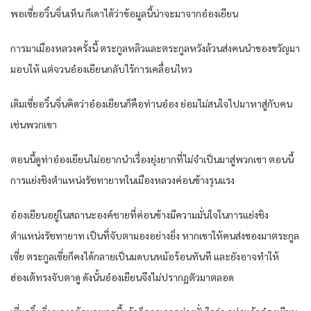
พอเซี่ยอวิ๋นจิ่นเห็น ก็เดาได้ว่าข้อมูลนี้น่าจะมาจากอ๋องเยียน
การมาเมืองหลวงครั้งนี้ ตระกูลหลิวและตระกูลหวังล้วนส่งคนนำของขวัญมา
มอบให้ แต่จวนอ๋องเยียนกลับไร้การเคลื่อนไหว
เดิมเซี่ยอวิ๋นจิ่นคิดว่าอ๋องเยียนก็คือท่านอ๋อง ย่อมไม่สนใจไปมาหาสู่กับคน
เช่นพวกเขา
ตอนนี้ดูท่าอ๋องเยียนไม่อยากนำเรื่องยุ่งยากที่ไม่จำเป็นมาสู่พวกเขา ตอนนี้
การแย่งชิงตำแหน่งรัชทายาทในเมืองหลวงค่อนข้างรุนแรง
อ๋องเยียนอยู่ในสถานะองค์ชายที่ค่อนข้างมีความมั่นใจในการแย่งชิง
ตำแหน่งรัชทายาท เป็นที่จับตามองอย่างยิ่ง หากเขาให้คนส่งของมาตระกูล
เซี่ย ตระกูลเซี่ยก็คงได้กลายเป็นมดบนหม้อร้อนทันที และยังอาจทำให้
ฮ่องเต้ทรงจับตาดู ดังนั้นอ๋องเยียนจึงไม่ปรากฏตัวมาตลอด