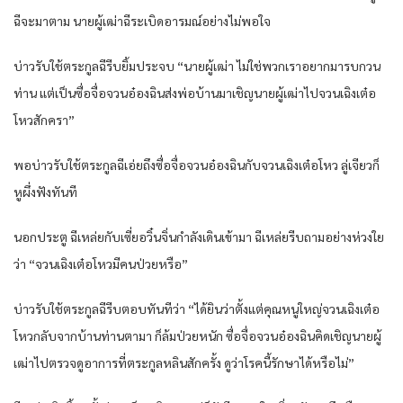
ฉีจะมาตาม นายผู้เฒ่าฉีระเบิดอารมณ์อย่างไม่พอใจ
บ่าวรับใช้ตระกูลฉีรีบยิ้มประจบ “นายผู้เฒ่า ไม่ใช่พวกเราอยากมารบกวน
ท่าน แต่เป็นซื่อจื่อจวนอ๋องฉินส่งพ่อบ้านมาเชิญนายผู้เฒ่าไปจวนเฉิงเต๋อ
โหวสักครา”
พอบ่าวรับใช้ตระกูลฉีเอ่ยถึงซื่อจื่อจวนอ๋องฉินกับจวนเฉิงเต๋อโหว ลู่เจียวก็
หูผึ่งฟังทันที
นอกประตู ฉีเหล่ยกับเซี่ยอวิ๋นจิ่นกำลังเดินเข้ามา ฉีเหล่ยรีบถามอย่างห่วงใย
ว่า “จวนเฉิงเต๋อโหวมีคนป่วยหรือ”
บ่าวรับใช้ตระกูลฉีรีบตอบทันทีว่า “ได้ยินว่าตั้งแต่คุณหนูใหญ่จวนเฉิงเต๋อ
โหวกลับจากบ้านท่านตามา ก็ล้มป่วยหนัก ซื่อจื่อจวนอ๋องฉินคิดเชิญนายผู้
เฒ่าไปตรวจดูอาการที่ตระกูลหลินสักครั้ง ดูว่าโรคนี้รักษาได้หรือไม่”