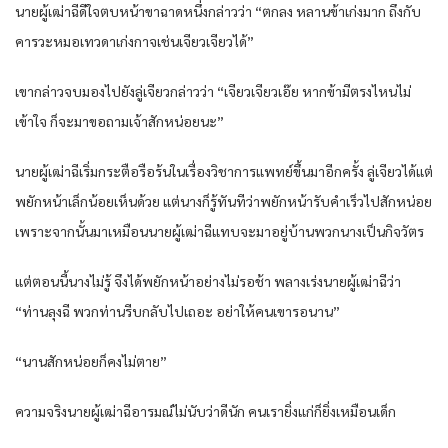
นายผู้เฒ่าฉีดีใจตบหน้าขาฉาดหนึ่งกล่าวว่า “ตกลง หลานข้าเก่งมาก ถึงกับ
คารวะหมอเทวดาเก่งกาจเช่นเจียวเจียวได้”
เขากล่าวจบมองไปยังลู่เจียวกล่าวว่า “เจียวเจียวเอ๊ย หากข้ามีตรงไหนไม่
เข้าใจ ก็จะมาขอถามเจ้าสักหน่อยนะ”
นายผู้เฒ่าฉีเริ่มกระตือรือร้นในเรื่องวิชาการแพทย์ขึ้นมาอีกครั้ง ลู่เจียวได้แต่
พยักหน้าเล็กน้อยเห็นด้วย แต่นางก็รู้ทันทีว่าพยักหน้ารับคำเร็วไปสักหน่อย
เพราะจากนั้นมาเหมือนนายผู้เฒ่าฉีแทบจะมาอยู่บ้านพวกนางเป็นกิจวัตร
แต่ตอนนี้นางไม่รู้ จึงได้พยักหน้าอย่างไม่รอช้า พลางเร่งนายผู้เฒ่าฉีว่า
“ท่านลุงฉี พวกท่านรีบกลับไปเถอะ อย่าให้คนเขารอนาน”
“นานสักหน่อยก็คงไม่ตาย”
ความจริงนายผู้เฒ่าฉีอารมณ์ไม่นับว่าดีนัก คนเรายิ่งแก่ก็ยิ่งเหมือนเด็ก