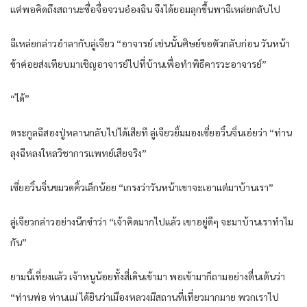
แต่พอคิดถึงสถานะซื่อจื่อจวนอ๋องฉิน จึงได้ยอมลุกขึ้นพาฉีเหล่ยกลับไป
ฉีเหล่ยกล่าวอำลากับลู่เจียว “อาจารย์ เช่นนั้นศิษย์ขอตัวกลับก่อน วันหน้า
ข้าค่อยส่งเทียบมาเชิญอาจารย์ไปที่บ้านเพื่อทำพิธีคารวะอาจารย์”
“ได้”
ตระกูลฉีสองปู่หลานกลับไปได้เสียที ลู่เจียวยิ้มมองเซี่ยอวิ๋นจิ่นเอ่ยว่า “ท่าน
ลุงฉีหลงใหลวิชาการแพทย์เสียจริง”
เซี่ยอวิ๋นจิ่นขมวดคิ้วเล็กน้อย “เกรงว่าวันหน้าเขาจะเอาแต่มาบ้านเรา”
ลู่เจียวกล่าวอย่างนึกขำว่า “เจ้าคิดมากไปแล้ว เขาอยู่ดีๆ จะมาบ้านเราทำไม
กัน”
ยามนี้เที่ยงแล้ว เจ้าหนูน้อยทั้งสี่เดินเข้ามา พอเข้ามาก็ถามอย่างตื่นเต้นว่า
“ท่านพ่อ ท่านแม่ ได้ยินว่าเมืองหลวงมีสถานที่เที่ยวมากมาย พวกเราไป