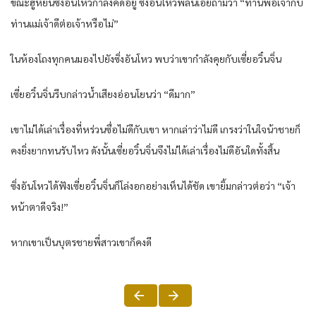
ขณะฮูหยินซิ่งอันโหวกำลังคิดอยู่ ซิ่งอันโหวพลันเอ่ยถามว่า “ท่านพ่อเจ้ากับ
ท่านแม่เจ้าดีต่อเจ้าหรือไม่”
ในห้องโถงทุกคนมองไปยังซิ่งอันโหว พบว่าเขากำลังคุยกับเซี่ยอวิ๋นจิ่น
เซี่ยอวิ๋นจิ่นรีบกล่าวน้ำเสียงอ่อนโยนว่า “ดีมาก”
เขาไม่ได้เล่าเรื่องที่หร่วนซื่อไม่ดีกับเขา หากเล่าว่าไม่ดี เกรงว่าในใจน้าชายก็
คงยิ่งยากทนรับไหว ดังนั้นเซี่ยอวิ๋นจิ่นจึงไม่ได้เล่าเรื่องไม่ดีอันใดทั้งสิ้น
ซิ่งอันโหวได้ฟังเซี่ยอวิ๋นจิ่นก็โล่งอกอย่างเห็นได้ชัด เขายิ้มกล่าวต่อว่า “เจ้า
หน้าตาดีจริง!”
หากเขาเป็นบุตรชายพี่สาวเขาก็คงดี