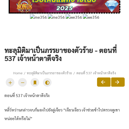
ทะลุมิติมาเป็นภรรยาของตัวร้าย - ตอนที่
537 เจ้าหน้าตาดีจริง
Home
ทะลุมิติมาเป็นภรรยาของตัวร้าย
ตอนที่ 537 เจ้าหน้าตาดีจริง
ตอนที่ 537 เจ้าหน้าตาดีจริง
หลี่ว์หว่านกล่าวจบก็มองไปยังลู่เจียว “เจียวเจียว เจ้าช่วยข้าไปตรวจดูเขา
หน่อยได้หรือไม่”