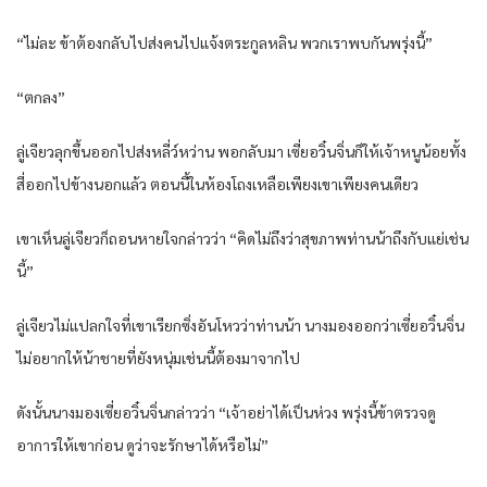
“ไม่ละ ข้าต้องกลับไปส่งคนไปแจ้งตระกูลหลิน พวกเราพบกันพรุ่งนี้”
“ตกลง”
ลู่เจียวลุกขึ้นออกไปส่งหลี่ว์หว่าน พอกลับมา เซี่ยอวิ๋นจิ่นก็ให้เจ้าหนูน้อยทั้ง
สี่ออกไปข้างนอกแล้ว ตอนนี้ในห้องโถงเหลือเพียงเขาเพียงคนเดียว
เขาเห็นลู่เจียวก็ถอนหายใจกล่าวว่า “คิดไม่ถึงว่าสุขภาพท่านน้าถึงกับแย่เช่น
นี้”
ลู่เจียวไม่แปลกใจที่เขาเรียกซิ่งอันโหวว่าท่านน้า นางมองออกว่าเซี่ยอวิ๋นจิ่น
ไม่อยากให้น้าชายที่ยังหนุ่มเช่นนี้ต้องมาจากไป
ดังนั้นนางมองเซี่ยอวิ๋นจิ่นกล่าวว่า “เจ้าอย่าได้เป็นห่วง พรุ่งนี้ข้าตรวจดู
อาการให้เขาก่อน ดูว่าจะรักษาได้หรือไม่”