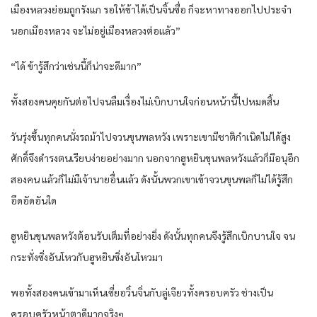
เมืองหลวงย่อมถูกรังแก รอให้ข้าได้เป็นจิ้นซื่อ ก็จะหาทางออกไปประจำ
นอกเมืองหลวง จะไม่อยู่เมืองหลวงต่อแล้ว”
“ได้ ข้ารู้สึกว่าเช่นนี้ก็น่าจะดีมาก”
ทั้งสองคนคุยกันต่อไปจนลืมเรื่องไม่เบิกบานใจก่อนหน้านี้ไปหมดสิ้น
วันรุ่งขึ้นทุกคนนั่งรถม้าไปจวนขุนพลหวัง เพราะเขามีชาติกำเนิดไม่ได้สูง
ศักดิ์จึงดำรงตนเรียบง่ายอย่างมาก นอกจากฮูหยินขุนพลหวังแล้วก็มีอนุอีก
สองคน แล้วก็ไม่มีเจ้านายอื่นแล้ว ดังนั้นพวกเขาเข้าจวนขุนพลก็ไม่ได้รู้สึก
อึดอัดอันใด
ฮูหยินขุนพลหวังต้อนรับเต็มที่อย่างยิ่ง ดังนั้นทุกคนจึงรู้สึกเบิกบานใจ จน
กระทั่งซิ่งอันโหวกับฮูหยินซิ่งอันโหวมา
พอทั้งสองคนเข้ามาเห็นเซี่ยอวิ๋นจิ่นกับลู่เจียวทั้งครอบครัว ช่างเป็น
ครอบครัวหน้าตาดีมากจริงๆ