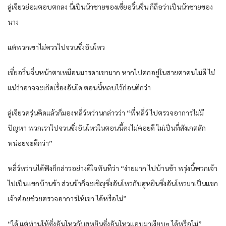
ลู่เจียวย่อมตอบตกลง นี่เป็นน้าชายของเซี่ยอวิ๋นจิ่น ก็ถือว่าเป็นน้าชายของ
นาง
แต่พวกเขาไม่ควรไปจวนซิ่งอันโหว
เซี่ยอวิ๋นจิ่นหน้าตาเหมือนมารดาเขามาก หากไปตกอยู่ในสายตาคนไม่ดี ไม่
แน่ว่าอาจจะเกิดเรื่องอันใด ตอนนี้หลบไว้ก่อนดีกว่า
ลู่เจียวครุ่นคิดแล้วก็มองหลี่ว์หว่านกล่าวว่า “พี่หลี่ว์ ไปตรวจอาการไม่มี
ปัญหา พวกเราไปจวนซิ่งอันโหวในตอนนี้คงไม่ค่อยดี ไม่เป็นที่สังเกตสัก
หน่อยจะดีกว่า”
หลี่ว์หว่านได้ฟังก็กล่าวอย่างดีใจทันทีว่า “ง่ายมาก ไปบ้านข้า พรุ่งนี้พวกเจ้า
ไปเป็นแขกบ้านข้า ส่วนข้าก็จะเชิญซิ่งอันโหวกับฮูหยินซิ่งอันโหวมาเป็นแขก
เจ้าค่อยช่วยตรวจอาการให้เขา ได้หรือไม่”
“ได้ แต่ท่านให้ซิ่งอันโหวกับฮูหยินซิ่งอันโหวแอบมาเงียบๆ ได้หรือไม่”