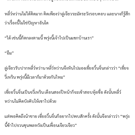
หลี่ว์หว่านไม่ได้คิดมาก คิดเพียงว่าลู่เจียวระมัดระวังรอบคอบ และนางก็รู้สึก
ว่าเรื่องนี้ไม่ใช่ปัญหาอันใด
“ได้ เช่นนี้ก็ตกลงตามนี้ พรุ่งนี้เจ้าไปเป็นแขกบ้านเรา”
“อืม”
ลู่เจียวรับปากหลี่ว์หว่าน หลี่ว์หว่านจึงหันไปมองเซี่ยอวิ๋นจิ่นกล่าวว่า “เซี่ยจ
วี่เหริน พรุ่งนี้มีเวลาก็มาด้วยกันไหม”
เซี่ยอวิ๋นจิ่นเป็นจวี่เหริน เดือนสองปีหน้าก็จะเข้าสอบหุ้ยซื่อ ดังนั้นหลี่ว์
หว่านไม่คิดบังคับให้เขาไปด้วย
แต่พอคิดถึงน้าชาย เซี่ยอวิ๋นจิ่นก็อยากไปพบสักครั้ง ดังนั้นจึงกล่าวว่า “พรุ่ง
นี้ข้าไปจวนขุนพลหวังเป็นเพื่อนเจียวเจียว”