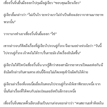
เซี่ยอวิ๋นจิ่นยื่นมือออกไปกุมมือลู่เจียว “ขอบคุณเจียวเจียว”
ลู่เจียวยิ้มกล่าวว่า “ไม่เป็นไร ระหว่างเราไม่จำเป็นต้องเอ่ยวาจาตามมารยาท
พวกนั้น”
วาจานางทำเอาเซี่ยอวิ๋นจิ่นยิ้มออก “ใช่”
เขากล่าวจบก็คิดถึงเรื่องที่ลู่เจียวไปจวนอู่กั๋วกง จึงถามอย่างห่วงใยว่า “วันนี้
ไปจวนอู่กั๋วกง เจ้าคงไม่ได้ราบรื่นกระมัง เกิดเรื่องอันใดขึ้น”
ลู่เจียวไม่ได้ปิดบังเซี่ยอวิ๋นจิ่น นางรู้สึกว่าสองสามีภรรยาควรเปิดเผยต่อกัน มี
อันใดก็กล่าวกันตามตรง เช่นนี้จึงจะไม่เกิดเหตุเข้าใจผิดกันได้ง่าย
ลู่เจียวเล่าเรื่องที่เจอเนี่ยเยี่ยเจินตอนไปจวนอู่กั๋วกงให้เขาฟังรอบหนึ่ง จาก
นั้นก็เล่าเรื่องที่ได้พบกับม่อเป่ยและถังซวินอีกรอบหนึ่ง
เซี่ยอวิ๋นจิ่นขมวดคิ้วเยียบเย็นเป็นนานก่อนจะกล่าวว่า “คนสถานะต่ำต้อยใน