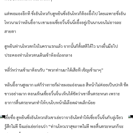
แต่พอมองอีกที ซิ่งอันโหวกับฮูหยินซิ่งอันโหวก็ต้องอึ้งไป โดยเฉพาะซิ่งอัน
โหวนามว่าหลินอี้อาน เขามองเซี่ยอวิ๋นจิ่นนิ่งอึ้งอยู่เป็นนานจนไม่อาจละ
สายตา
ฮูหยินท่านโหวตกใจในคราแรกแล้ว จากนั้นก็ตั้งสติได้ไว นางยื่นมือไป
ประคองท่านโหวตนเดินเข้าห้องโถงกลาง
หลี่ว์หว่านเข้ามาต้อนรับ “พวกท่านมาได้เสียที เชิญเข้ามาๆ”
หลินอี้อานสูงมาก แต่ก็ร่างกายก็ผ่ายผอมอ่อนแอ สีหน้าไม่ค่อยเป็นปกติ ซีด
ขาวอย่างมาก ตอนเห็นเซี่ยอวิ๋นจิ่น เห็นได้ชัดว่าเขาตื่นตระหนก เพราะ
อาการตื่นตระหนกทำให้บนใบหน้ามีเลือดฝาดเล็กน้อย
เยี่ยซื่อ ฮูหยินซิ่งอันโหวกลัวเขาเอ่ยวาจาอันใดทำให้เซี่ยอวิ๋นจิ่นกับลู่เจียว
รู้สึกไม่ดี จึงแย่งเอ่ยก่อนว่า “ท่านโหวเราสุขภาพไม่ดี พอตื่นตระหนกก็จะ