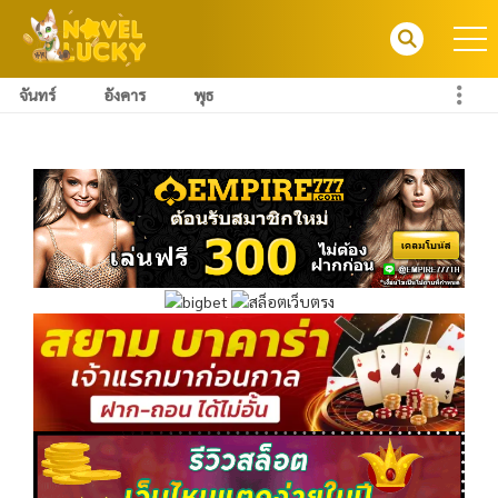
จันทร์
อังคาร
พุธ