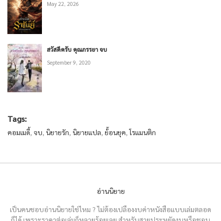
May 22, 2026
สวัสดีครับ คุณภรรยา จบ
September 9, 2020
Tags:
คอมเมดี้
,
จบ
,
นิยายรัก
,
นิยายแปล
,
ย้้อนยุค
,
โรแมนติก
อ่านนิยาย
เป็นคนชอบอ่านนิยายใช่ไหม ? ไม่ต้องเปลืองงบค่าหนังสือแบบเล่มตลอด
ก็ได้ เพราะราคาต่อเล่มก็หลายร้อยเลย สำหรับสายประหยัดงบหรือชอบ