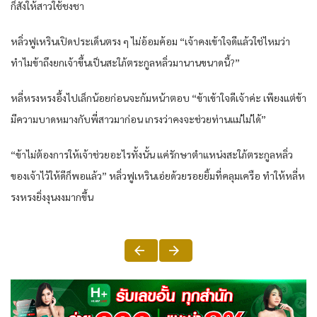
ก็สั่งให้สาวใช้ชงชา
หลิ่วฟูเหรินเปิดประเด็นตรง ๆ ไม่อ้อมค้อม “เจ้าคงเข้าใจดีแล้วใช่ไหมว่า
ทำไมข้าถึงยกเจ้าขึ้นเป็นสะใภ้ตระกูลหลิ่วมานานขนาดนี้?”
หลี่หรงหรงอึ้งไปเล็กน้อยก่อนจะก้มหน้าตอบ “ข้าเข้าใจดีเจ้าค่ะ เพียงแต่ข้า
มีความบาดหมางกับพี่สาวมาก่อน เกรงว่าคงจะช่วยท่านแม่ไม่ได้”
“ข้าไม่ต้องการให้เจ้าช่วยอะไรทั้งนั้น แค่รักษาตำแหน่งสะใภ้ตระกูลหลิ่ว
ของเจ้าไว้ให้ดีก็พอแล้ว” หลิ่วฟูเหรินเอ่ยด้วยรอยยิ้มที่คลุมเครือ ทำให้หลี่ห
รงหรงยิ่งงุนงงมากขึ้น