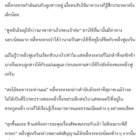
หลี่หรงหรงกำลังเล่นกับลูกสาวอยู่ เมื่อคนรับใช้มาหานางก็รู้สึกประหลาดใจ
เล็กน้อย
“ฮูหยินใหญ่ให้บ่าวมาพาท่านไปพบเจ้าค่ะ” สาวใช้ที่มานั้นมีท่าทาง
นอบน้อมมาก หลี่หรงหรงจำได้ว่านางเป็นสาวใช้ที่อยู่ใกล้ชิดกับหลิ่วฟูเหริน
แม้ไม่รู้ว่าหลิ่วฟูเหรินเรียกตัวนางไปทำไม แต่หลี่หรงหรงก็ไม่กล้าที่จะชักช้า
นางจึงมอบลูกสาวให้กับแม่นมดูแล ก่อนจะตามสาวใช้ไปยังห้องของหลิ่วฟู
เหริน
“สะใภ้ขอคารวะท่านแม่” หลี่หรงหรงกล่าวคำนับด้วยท่าทีสุภาพ แม้ว่าจะ
ไม่ได้เป็นที่โปรดปรานของหลิ่วจื้อหย่วนอีกต่อไป แต่ตลอดปีที่อยู่ใน
ตระกูลหลิ่ว นางก็ได้เรียนรู้เรื่องมารยาทและธรรมเนียมต่าง ๆ อย่างละเอียด
“ลุกขึ้นเถอะ ข้าแค่ต้องการจะคุยเรื่องสัพเพเหระกับเจ้า ไม่ต้องมากพิธี
หรอก” หลิ่วฟูเหรินกล่าวพลางส่งสัญญาณให้หลี่หรงหรงนั่งลงข้าง ๆ จากนั้น