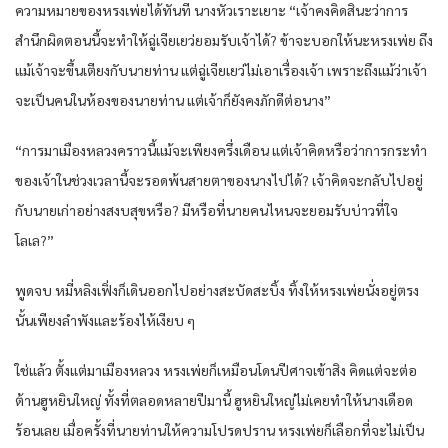
ความหมายของหรงเพ่ยได้ทันที นางหัวเราะเยาะ “เจ้าคงคิดสินะว่าการ
สำนึกผิดตอนนี้จะทำให้ฉู่เจียเยว่ยอมรับเจ้าได้? ข้าจะบอกให้นะหรงเพ่ย ถึง
แม้เจ้าจะขึ้นเตียงกับนายท่าน แต่ฉู่เจียเยว่ไม่เอาเรื่องเจ้า เพราะถึงแม้ว่าเจ้า
จะเป็นคนในห้องของนายท่าน แต่เจ้าก็ยังคงภักดีต่อนาง”
“การมาเมืองหลวงคราวนี้แม้จะเพียงครึ่งเดือน แต่เจ้าคิดหรือว่าการกระทำ
ของเจ้าในช่วงเวลานี้จะรอดพ้นสายตาของนางไปได้? เจ้าคิดจะกลับไปอยู่
กับนายเก่าอย่างสงบสุขหรือ? มีหรือที่นายคนไหนจะยอมรับบ่าวที่ใจ
โลเล?”
พูดจบ หมี่หลิงเฟิ่งก็เดินออกไปอย่างสะบัดสะบิ้ง ทิ้งให้หรงเพ่ยนั่งอยู่ตรง
นั้นเพียงลำพังและร้องไห้เงียบ ๆ
ใช่แล้ว ตั้งแต่มาเมืองหลวง หรงเพ่ยก็เหมือนโดนปีศาจเข้าสิง คิดแต่จะต่อ
ต้านฮูหยินใหญ่ ทั้งที่ตลอดหลายปีมานี้ ฮูหยินใหญ่ไม่เคยทำให้นางเดือด
ร้อนเลย เมื่อครั้งที่นายท่านให้ความโปรดปราน หรงเพ่ยก็เลือกที่จะไม่เป็น