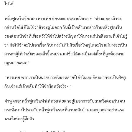
ไปได้
หลิ่วฟูเหรินจ้องมองหรงเพ่ย ก่อนจะถอนหายใจเบา ๆ “ช่างเถอะ เจ้าจะ
กล้าหรือไม่ ก็ไม่ใช่ว่าข้าจะดูไม่ออก วันนี้เจ้ากล้ามากล่าวร้ายหลิ่วฟูเหริน
รองต่อหน้าข้า ก็เพื่อหวังให้ข้าไปสร้างปัญหาให้นาง แต่น่าเสียดายที่เจ้าไม่รู้
ว่า ต่อให้ข้าจะไปเอาเรื่องกับนาง มันก็ไม่ใช่เรื่องใหญ่โตอะไร แม้นางจะเป็น
มารดาผู้ให้กำเนิดของหลิ่วจื้อหย่วน แต่ข้าก็ยังคงเป็นแม่เลี้ยงที่ถูกต้องตาม
กฎหมายเสมอ”
“หรงเพ่ย พวกเราเป็นนายบ่าวกันมาหลายปี ข้าไม่เคยคิดอยากจะเป็นศัตรู
กับเจ้า แต่เจ้ากลับทำให้ข้าผิดหวังจริง ๆ”
คำพูดของหลิ่วฟูเหรินทำให้หรงเพ่ยตกอยู่ในอาการสับสนครึ่งค่อนวัน จน
กระทั่งนางไปพบกับหลิ่วฟูเหรินรองที่ลานหลังบ้าน และถูกดุด่าอย่างแรง
นางจึงค่อยรู้สึกตัว