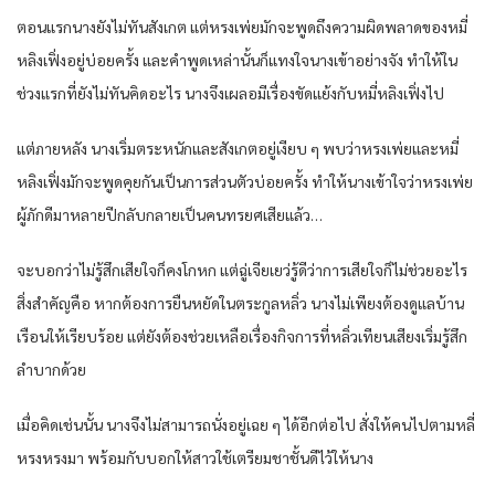
ตอนแรกนางยังไม่ทันสังเกต แต่หรงเพ่ยมักจะพูดถึงความผิดพลาดของหมี่
หลิงเฟิ่งอยู่บ่อยครั้ง และคำพูดเหล่านั้นก็แทงใจนางเข้าอย่างจัง ทำให้ใน
ช่วงแรกที่ยังไม่ทันคิดอะไร นางจึงเผลอมีเรื่องขัดแย้งกับหมี่หลิงเฟิ่งไป
แต่ภายหลัง นางเริ่มตระหนักและสังเกตอยู่เงียบ ๆ พบว่าหรงเพ่ยและหมี่
หลิงเฟิ่งมักจะพูดคุยกันเป็นการส่วนตัวบ่อยครั้ง ทำให้นางเข้าใจว่าหรงเพ่ย
ผู้ภักดีมาหลายปีกลับกลายเป็นคนทรยศเสียแล้ว…
จะบอกว่าไม่รู้สึกเสียใจก็คงโกหก แต่ฉู่เจียเยว่รู้ดีว่าการเสียใจก็ไม่ช่วยอะไร
สิ่งสำคัญคือ หากต้องการยืนหยัดในตระกูลหลิ่ว นางไม่เพียงต้องดูแลบ้าน
เรือนให้เรียบร้อย แต่ยังต้องช่วยเหลือเรื่องกิจการที่หลิ่วเทียนเสียงเริ่มรู้สึก
ลำบากด้วย
เมื่อคิดเช่นนั้น นางจึงไม่สามารถนั่งอยู่เฉย ๆ ได้อีกต่อไป สั่งให้คนไปตามหลี่
หรงหรงมา พร้อมกับบอกให้สาวใช้เตรียมชาชั้นดีไว้ให้นาง