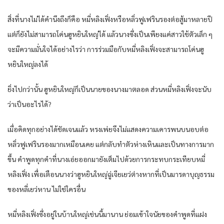
สิ่งที่นางไม่ได้คำนึงถึงก็คือ หมี่หลิงเฟิ่งหรือหลิ่วฟูเฟรินรองต่อสู้มาหลายปี
แต่ก็ยังไม่สามารถโค่นฮูหยินใหญ่ได้ แล้วนางซึ่งเป็นเพียงแค่สาวใช้ตัวเล็ก ๆ
จะมีความมั่นใจได้อย่างไรว่า การร่วมมือกับหมี่หลิงเฟิ่งจะสามารถโค่นฮู
หยินใหญ่ลงได้
ยิ่งไปกว่านั้น ฮูหยินใหญ่ก็เป็นนายของนางมาตลอด ส่วนหมี่หลิงเฟิ่งจะนับ
ว่าเป็นอะไรได้?
เมื่อคิดทุกอย่างได้ชัดเจนแล้ว หรงเพ่ยจึงไม่แสดงความเคารพนบนอบต่อ
หลิ่วฟูเฟรินรองมากเหมือนเคย แต่กลับทำตัวห่างเหินและเป็นทางการมาก
ขึ้น คำพูดทุกคำที่นางเอ่ยออกมายังเต็มไปด้วยการกระทบกระเทียบหมี่
หลิงเฟิ่ง เพื่อเตือนนางว่าฮูหยินใหญ่ฉู่เจียเยว่ต่างหากที่เป็นมารดาบุญธรรม
ของหลี่เยว่หาน ไม่ใช่ใครอื่น
หมี่หลิงเฟิ่งซึ่งอยู่ในบ้านใหญ่เช่นนี้มานาน ย่อมเข้าใจนัยของคำพูดที่แฝง