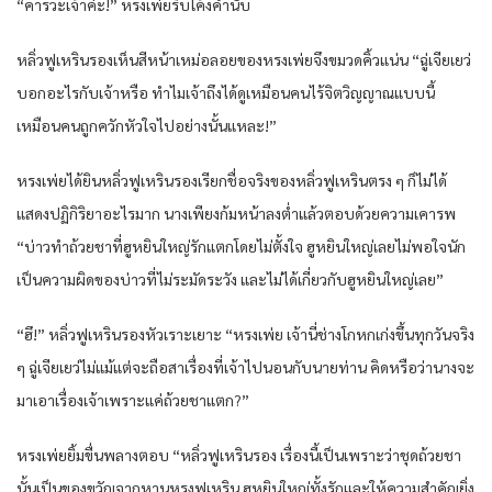
“คารวะเจ้าค่ะ!” หรงเพ่ยรีบโค้งคำนับ
หลิ่วฟูเหรินรองเห็นสีหน้าเหม่อลอยของหรงเพ่ยจึงขมวดคิ้วแน่น “ฉู่เจียเยว่
บอกอะไรกับเจ้าหรือ ทำไมเจ้าถึงได้ดูเหมือนคนไร้จิตวิญญาณแบบนี้
เหมือนคนถูกควักหัวใจไปอย่างนั้นแหละ!”
หรงเพ่ยได้ยินหลิ่วฟูเหรินรองเรียกชื่อจริงของหลิ่วฟูเหรินตรง ๆ ก็ไม่ได้
แสดงปฏิกิริยาอะไรมาก นางเพียงก้มหน้าลงต่ำแล้วตอบด้วยความเคารพ
“บ่าวทำถ้วยชาที่ฮูหยินใหญ่รักแตกโดยไม่ตั้งใจ ฮูหยินใหญ่เลยไม่พอใจนัก
เป็นความผิดของบ่าวที่ไม่ระมัดระวัง และไม่ได้เกี่ยวกับฮูหยินใหญ่เลย”
“ฮึ!” หลิ่วฟูเหรินรองหัวเราะเยาะ “หรงเพ่ย เจ้านี่ช่างโกหกเก่งขึ้นทุกวันจริง
ๆ ฉู่เจียเยว่ไม่แม้แต่จะถือสาเรื่องที่เจ้าไปนอนกับนายท่าน คิดหรือว่านางจะ
มาเอาเรื่องเจ้าเพราะแค่ถ้วยชาแตก?”
หรงเพ่ยยิ้มขื่นพลางตอบ “หลิ่วฟูเหรินรอง เรื่องนี้เป็นเพราะว่าชุดถ้วยชา
นั้นเป็นของขวัญจากหานหรงฟูเหริน ฮูหยินใหญ่ทั้งรักและให้ความสำคัญยิ่ง