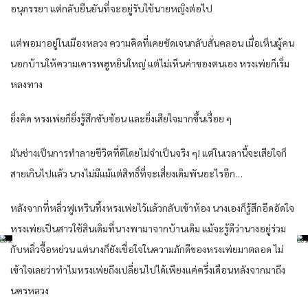
อนุภรรยา แต่กลับยืนยันที่จะอยู่รับใช้นายหญิงต่อไป
แต่พอมาอยู่ในเมืองหลวง ความคิดที่เคยชัดเจนกลับสั่นคลอน เมื่อเห็นผู้คน
นอกบ้านให้ความเคารพฮูหยินใหญ่ แต่ไม่เห็นค่าของตนเอง หรงเพ่ยก็เริ่ม
หลงทาง
ยิ่งคิด หรงเพ่ยก็ยิ่งรู้สึกซับซ้อน และยิ่งเสียใจมากขึ้นเรื่อย ๆ
มันช่างเป็นการทำลายชีวิตที่ดีโดยไม่จำเป็นจริง ๆ! แต่ในเวลานี้จะเสียใจก็
สายเกินไปแล้ว นางไม่มีแม้แต่สิทธิ์ที่จะเสี่ยงเดิมพันอะไรอีก…
หลังจากที่หลิ่วฟูเหรินทิ้งหรงเพ่ยไว้แล้วกลับเข้าห้อง นางเองก็รู้สึกอึดอัดใจ
หรงเพ่ยเป็นสาวใช้สินเดิมที่นางพามาจากบ้านเดิม แม้จะรู้ดีว่านางอยู่ร่วม
กับหลิ่วจื้อหย่วน แต่นางก็ยังเชื่อใจในความภักดีของหรงเพ่ยมาตลอด ไม่
เข้าใจเลยว่าทำไมหรงเพ่ยถึงเปลี่ยนไปได้เพียงแค่ครึ่งเดือนหลังจากมาถึง
นครหลวง