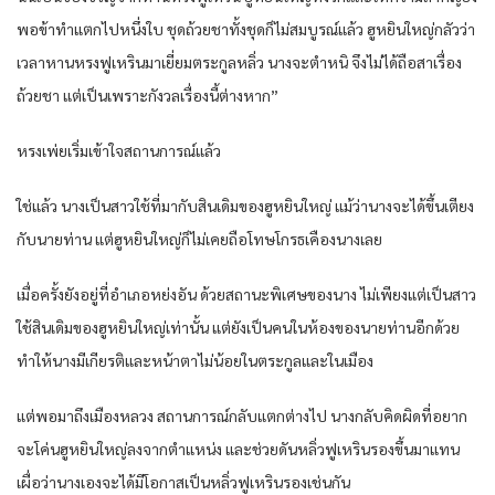
พอข้าทำแตกไปหนึ่งใบ ชุดถ้วยชาทั้งชุดก็ไม่สมบูรณ์แล้ว ฮูหยินใหญ่กลัวว่า
เวลาหานหรงฟูเหรินมาเยี่ยมตระกูลหลิ่ว นางจะตำหนิ จึงไม่ได้ถือสาเรื่อง
ถ้วยชา แต่เป็นเพราะกังวลเรื่องนี้ต่างหาก”
หรงเพ่ยเริ่มเข้าใจสถานการณ์แล้ว
ใช่แล้ว นางเป็นสาวใช้ที่มากับสินเดิมของฮูหยินใหญ่ แม้ว่านางจะได้ขึ้นเตียง
กับนายท่าน แต่ฮูหยินใหญ่ก็ไม่เคยถือโทษโกรธเคืองนางเลย
เมื่อครั้งยังอยู่ที่อำเภอหย่งอัน ด้วยสถานะพิเศษของนาง ไม่เพียงแต่เป็นสาว
ใช้สินเดิมของฮูหยินใหญ่เท่านั้น แต่ยังเป็นคนในห้องของนายท่านอีกด้วย
ทำให้นางมีเกียรติและหน้าตาไม่น้อยในตระกูลและในเมือง
แต่พอมาถึงเมืองหลวง สถานการณ์กลับแตกต่างไป นางกลับคิดผิดที่อยาก
จะโค่นฮูหยินใหญ่ลงจากตำแหน่ง และช่วยดันหลิ่วฟูเหรินรองขึ้นมาแทน
เผื่อว่านางเองจะได้มีโอกาสเป็นหลิ่วฟูเหรินรองเช่นกัน