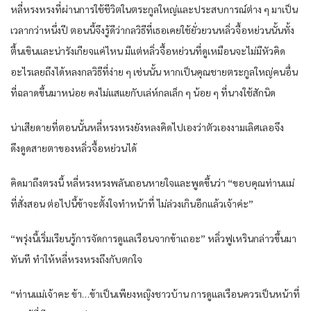
หลี่หรงหรงที่ผ่านการใช้ชีวิตในตระกูลใหญ่และประสบการณ์ต่าง ๆ มาเป็น
เวลากว่าหนึ่งปี ตอนนี้จึงรู้ดีว่ากลวิธีที่เธอเคยใช้ยั่วยวนหลิ่วจื้อหย่วนนั้นทั้ง
ตื้นเขินและน่ารังเกียจแค่ไหน มีแต่หลิ่วจื้อหย่วนที่ดูเหมือนจะไม่มีหัวคิด
อะไรเลยถึงได้หลงกลวิธีที่ง่าย ๆ เช่นนั้น หากเป็นคุณชายตระกูลใหญ่คนอื่น
ที่ฉลาดขึ้นมาหน่อย คงไม่แสแยกับเล่ห์กลเล็ก ๆ น้อย ๆ ที่นางใช้สักนิด
น่าเสียดายที่ตอนนั้นหลี่หรงหรงยังหลงคิดไปเองว่าตัวเองงามเลิศเลอจึง
ดึงดูดสายตาของหลิ่วจื้อหย่วนได้
คิดมาถึงตรงนี้ หลี่หรงหรงพลันถอนหายใจและพูดขึ้นว่า “ขอบคุณท่านแม่
ที่สั่งสอน ต่อไปนี้ข้าจะตั้งใจทำหน้าที่ ไม่ล่วงเกินอีกแล้วเจ้าค่ะ”
“พรุ่งนี้เริ่มเรียนรู้การจัดการดูแลเรือนจากข้าเถอะ” หลิ่วฟูเหรินกล่าวขึ้นมา
ทันที ทำให้หลี่หรงหรงถึงกับตกใจ
“ท่านแม่เจ้าคะ ข้า…ข้าเป็นเพียงหญิงชาวบ้าน การดูแลเรือนควรเป็นหน้าที่