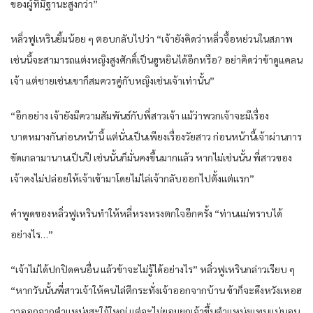
ของผู้ที่มีฐานะสูงกว่า”
หลิ่วฟูเหรินยิ้มน้อย ๆ ตอบกลับไปว่า “เจ้ายังคิดว่าหลิ่วจื้อหย่วนในสภาพ
เช่นนี้จะสามารถแต่งหญิงสูงศักดิ์เป็นฮูหยินได้อีกหรือ? อย่าคิดว่าข้าดูแคลน
เจ้า แต่ชายเช่นเขาก็สมควรคู่กับหญิงเช่นเจ้าเท่านั้น”
“อีกอย่าง เจ้ายังมีความสัมพันธ์กับพี่สาวเจ้า แม้ว่าพวกเจ้าจะมีเรื่อง
บาดหมางกันก่อนหน้านี้ แต่นั่นเป็นเพียงเรื่องวัยสาว ก่อนหน้านี้เจ้าผ่านการ
ขัดเกลามานานเป็นปี เช่นนั้นก็มั่นคงขึ้นมากแล้ว หากไม่เช่นนั้น พี่สาวของ
เจ้าคงไม่ปล่อยให้เจ้าเข้ามาโดยไม่ไล่เจ้ากลับออกไปตั้งแต่แรก”
คำพูดของหลิ่วฟูเหรินทำให้หลี่หรงหรงตกใจอีกครั้ง “ท่านแม่ทราบได้
อย่างไร…”
“เจ้าไม่ได้ปกปิดคนอื่น แล้วข้าจะไม่รู้ได้อย่างไร” หลิ่วฟูเหรินกล่าวเรียบ ๆ
“หากวันนั้นพี่สาวเจ้าให้คนไล่ตีกระทั่งเจ้าออกจากบ้าน ข้าก็จะดึงหวังเหอฮ
วาออกจากตำแหน่งสะใภ้ใหญ่ แต่จะไม่ยอมยกเจ้าขึ้นตำแหน่งแทนแน่นอน