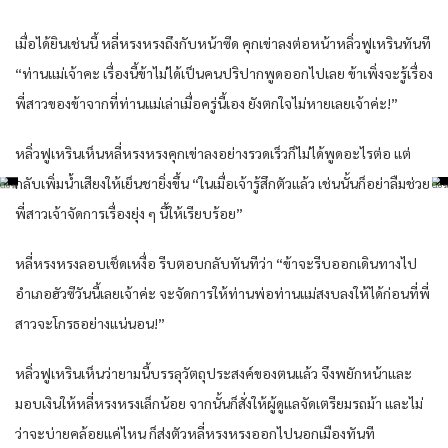
เมื่อได้ยินเช่นนี้ หลี่หรงหรงถึงกับหน้าซีด คุกเข่าลงต่อหน้าหลิ่วฟูเหรินทันที
“ท่านแม่เจ้าคะ เรื่องนี้ข้าไม่ได้เป็นคนปริปากพูดออกไปเลย ข้าเพิ่งจะรู้เรื่อง
พี่สาวของข้าจากที่ท่านแม่เล่าเมื่อครู่นี้เอง ยังตกใจไม่หายเลยเจ้าค่ะ!”
หลิ่วฟูเหรินเห็นหลี่หรงหรงคุกเข่าลงอย่างรวดเร็วก็ไม่ได้พูดอะไรต่อ แต่
กลับเพิ่มน้ำเสียงให้เย็นชายิ่งขึ้น “ในเมื่อเจ้ารู้สึกตัวแล้ว เช่นนั้นก็อย่าลืมช่วย
พี่สาวเจ้าจัดการเรื่องยุ่ง ๆ นี้ให้เรียบร้อย”
หลี่หรงหรงลอบเช็ดเหงื่อ รีบตอบกลับทันทีว่า “ข้าจะรีบออกเดินทางไป
อำเภอฮัวซีวันนี้เลยเจ้าค่ะ จะจัดการให้ท่านพ่อท่านแม่สงบลงให้ได้ก่อนที่พี่
สาวจะโกรธอย่างแน่นอน!”
หลิ่วฟูเหรินเห็นว่ายามนี้บรรลุวัตถุประสงค์ของตนแล้ว จึงพยักหน้าและ
มอบเงินให้หลี่หรงหรงเล็กน้อย จากนั้นก็สั่งให้ผู้ดูแลจัดเตรียมรถม้า และไม่
ว่าจะบ่ายคล้อยแค่ไหน ก็ส่งตัวหลี่หรงหรงออกไปนอกเมืองทันที