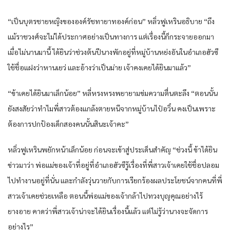
“เป็นบุตรชายหญิงขององค์รัชทายาทองค์ก่อน” หลิ่วฟูเหรินอธิบาย “ถึง
แม้ราชวงศ์จะไม่ได้ประกาศอย่างเป็นทางการ แต่เรื่องนี้ก็กระจายออกมา
เมื่อไม่นานมานี้ ได้ยินว่าช่วงต้นปีนางพักอยู่ที่หมู่บ้านหย่งอันในอำเภอฮัวซี
ใช้ชื่อแฝงว่าหานเยว่ และอ้างว่าเป็นม่าย เจ้าคงเคยได้ยินมาแล้ว”
“ข้าเคยได้ยินมาเล็กน้อย” หลี่หรงหรงพยายามข่มความตื่นตะลึง “ตอนนั้น
ยังสงสัยว่าทำไมพี่สาวต้องแกล้งตายหนีจากหมู่บ้านไป๋อวิ๋น คงเป็นเพราะ
ต้องการปกป้องเด็กสองคนนั้นสินะเจ้าคะ”
หลิ่วฟูเหรินพยักหน้าเล็กน้อย ก่อนจะเข้าสู่ประเด็นสำคัญ “ช่วงนี้ ข้าได้ยิน
ข่าวมาว่า พ่อแม่ของเจ้าที่อยู่ที่อำเภอฮัวซีรู้เรื่องที่พี่สาวเจ้าเคยใช้ชื่อปลอม
ไปทำงานอยู่ที่นั่น และกำลังวุ่นวายกับการเรียกร้องผลประโยชน์จากคนที่พี่
สาวเจ้าเคยช่วยเหลือ ตอนนี้พ่อแม่ของเจ้ากล้าไปทวงบุญคุณอย่างไร้
ยางอาย คาดว่าพี่สาวเจ้าน่าจะได้ยินเรื่องนี้แล้ว แต่ไม่รู้ว่านางจะจัดการ
อย่างไร”