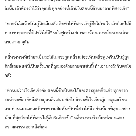
ดังนั้น เจ้าต้องจำไว้ว่า ทุกสิ่งทุกอย่างที่เจ้ามีในตอนนี้ล้วนมาจากพี่สาวเจ้า”
“หากวันใดเจ้ายังไม่รู้จักเจียมตัว คิดทำให้พี่สาวเจ้ารู้สึกไม่พอใจ เจ้าก็จะไม่มี
ทางพบจุดจบที่ดี จำไว้ให้ดี” หลิ่วฟูเหรินเอ่ยพลางจ้องมองหลี่หรงหรงด้วย
สายตาคมดุดัน
หลี่หรงหรงที่เข้ามาเป็นสะใภ้ในตระกูลหลิ่ว แม้จะเห็นหลิ่วฟูเหรินเป็นผู้สูง
ศักดิ์เสมอ แต่นี่เป็นครั้งแรกที่ถูกมองด้วยสายตาเช่นนี้ ทำเอานางถึงกับตกใจ
กลัว
“ท่านแม่วางใจเถิดเจ้าค่ะ ตอนนี้ข้าเป็นสะใภ้ของตระกูลหลิ่วแล้ว ทุกการก
ระทำจะต้องคิดถึงตระกูลหลิ่วเสมอ ต่อไปข้าจะตั้งใจเรียนรู้การดูแลเรือน
จากท่านแม่ และจะรักษาความสัมพันธ์กับพี่สาวให้ดี อย่างน้อยที่สุด…อย่าง
น้อยที่สุดก็ขอให้พี่สาวไม่รู้สึกรังเกียจข้า” หลี่หรงหรงรีบก้มหน้าลงแสดง
ความเคารพอย่างถึงที่สุด