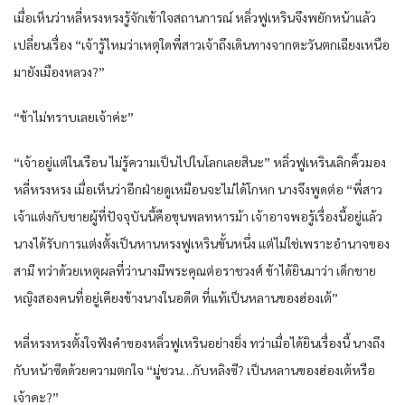
เมื่อเห็นว่าหลี่หรงหรงรู้จักเข้าใจสถานการณ์ หลิ่วฟูเหรินจึงพยักหน้าแล้ว
เปลี่ยนเรื่อง “เจ้ารู้ไหมว่าเหตุใดพี่สาวเจ้าถึงเดินทางจากตะวันตกเฉียงเหนือ
มายังเมืองหลวง?”
“ข้าไม่ทราบเลยเจ้าค่ะ”
“เจ้าอยู่แต่ในเรือน ไม่รู้ความเป็นไปในโลกเลยสินะ” หลิ่วฟูเหรินเลิกคิ้วมอง
หลี่หรงหรง เมื่อเห็นว่าอีกฝ่ายดูเหมือนจะไม่ได้โกหก นางจึงพูดต่อ “พี่สาว
เจ้าแต่งกับชายผู้ที่ปัจจุบันนี้คือขุนพลทหารม้า เจ้าอาจพอรู้เรื่องนี้อยู่แล้ว
นางได้รับการแต่งตั้งเป็นหานหรงฟูเหรินขั้นหนึ่ง แต่ไม่ใช่เพราะอำนาจของ
สามี ทว่าด้วยเหตุผลที่ว่านางมีพระคุณต่อราชวงศ์ ข้าได้ยินมาว่า เด็กชาย
หญิงสองคนที่อยู่เคียงข้างนางในอดีต ที่แท้เป็นหลานของฮ่องเต้”
หลี่หรงหรงตั้งใจฟังคำของหลิ่วฟูเหรินอย่างยิ่ง ทว่าเมื่อได้ยินเรื่องนี้ นางถึง
กับหน้าซีดด้วยความตกใจ “มู่ชวน…กับหลิงซี? เป็นหลานของฮ่องเต้หรือ
เจ้าคะ?”