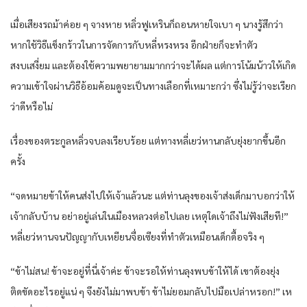
เมื่อเสียงรถม้าค่อย ๆ จางหาย หลิ่วฟูเหรินก็ถอนหายใจเบา ๆ นางรู้สึกว่า
หากใช้วิธีแข็งกร้าวในการจัดการกับหลี่หรงหรง อีกฝ่ายก็จะทำตัว
สงบเสงี่ยม และต้องใช้ความพยายามมากกว่าจะได้ผล แต่การโน้มน้าวให้เกิด
ความเข้าใจผ่านวิธีอ้อมค้อมดูจะเป็นทางเลือกที่เหมาะกว่า ซึ่งไม่รู้ว่าจะเรียก
ว่าดีหรือไม่
เรื่องของตระกูลหลิ่วจบลงเรียบร้อย แต่ทางหลี่เยว่หานกลับยุ่งยากขึ้นอีก
ครั้ง
“จดหมายข้าให้คนส่งไปให้เจ้าแล้วนะ แต่ท่านลุงของเจ้าส่งเด็กมาบอกว่าให้
เจ้ากลับบ้าน อย่าอยู่เล่นในเมืองหลวงต่อไปเลย เหตุใดเจ้าถึงไม่ฟังเสียที!”
หลี่เยว่หานจนปัญญากับเหยียนจื่อเซียงที่ทำตัวเหมือนเด็กดื้อจริง ๆ
“ข้าไม่สน! ข้าจะอยู่ที่นี่เจ้าค่ะ ข้าจะรอให้ท่านลุงพบข้าให้ได้ เขาต้องยุ่ง
ติดขัดอะไรอยู่แน่ ๆ จึงยังไม่มาพบข้า ข้าไม่ยอมกลับไปมือเปล่าหรอก!” เห