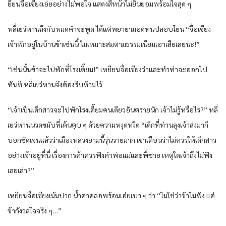
ยียนจื่อเซียงเอ่ยอย่างไม่พอใจ แสดงสีหน้าไม่ยินยอมพร้อมใจสุด ๆ
หลี่เยว่หานถึงกับหมดคำจะพูด ได้แต่พยายามอดทนปลอบโยน “จื่อเซียง
เจ้าพักอยู่ในบ้านข้าเช่นนี้ ไม่เหมาะสมตามธรรมเนียมเอาเสียเลยนะ!”
“เช่นนั้นข้าจะไปพักที่โรงเตี๊ยม!” เหยียนจื่อเซียงว่าและทำท่าจะออกไป
ทันที หลี่เยว่หานจึงต้องรีบห้ามไว้
“เจ้าเป็นเด็กสาวจะไปพักโรงเตี๊ยมคนเดียวอันตรายนัก เจ้าไม่รู้หรือไร?” หลี่
เยว่หานนวดขมับที่เต้นตุบ ๆ ด้วยความหงุดหงิด “เด็กที่ท่านลุงเจ้าส่งมาก็
บอกชัดเจนแล้วว่าเมืองหลวงยามนี้วุ่นวายมาก เขาเตือนว่าไม่ควรให้เด็กสาว
อย่างเจ้าอยู่ที่นี่ เรื่องการค้าควรฟังคำพ่อแม่และพี่ชาย เหตุใดเจ้าถึงไม่ฟัง
เลยเล่า?”
เหยียนจื่อเซียงเม้มปาก น้ำตาคลอพร้อมเอ่ยเบา ๆ ว่า “ไม่ใช่ว่าข้าไม่ฟัง แต่
ข้ากังวลใจจริง ๆ…”