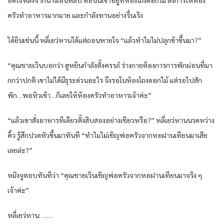
ครัวทำอาหารมากมาย และกำลังทานอย่างรื่นเริง
ได้ยินเช่นนี้ หลี่เยว่หานได้แต่ถอนหายใจ “แล้วทำไมไม่ปลุกข้าขึ้นมา?”
“คุณชายเวินบอกว่า ฮูหยินกำลังตั้งครรภ์ ร่างกายต้องการการพักผ่อนที่มา
กกว่าปกติ เขาไม่ได้มีธุระด่วนอะไร จึงรอในห้องโถงดอกไม้ แต่รอไปสัก
พัก…พอหิวเข้า…ก็เลยให้ห้องครัวทำอาหารเจ้าค่ะ”
“แล้วเขาสั่งอาหารทีเดียวตั้งสิบสองอย่างเชียวหรือ?” หลี่เยว่หานนวดหว่าง
คิ้ว รู้สึกปวดหัวขึ้นมาทันที “ทำไมไม่เชิญพ่อครัวจากหอฝานเทียนมาเสีย
เลยล่ะ?”
หมิงจูตอบทันทีว่า “คุณชายเวินเชิญพ่อครัวจากหอฝานเทียนมาจริง ๆ
เจ้าค่ะ”
หลี่เยว่หาน: ……