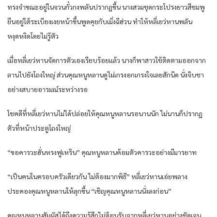
ทรงจำขณะอยู่ในจวนกั๋วกงพลันปรากฏขึ้น นางสวมชุดกระโปรงยาวสีชมพู
ยืนอยู่ใต้ระเบียงเงยหน้าขึ้นพูดคุยกับเมิ่งฉีฮ่วน ทำให้หลี่เยว่หานพลัน
หงุดหงิดโดยไม่รู้ตัว
เมื่อหลี่เยว่หานจัดการตัวเองเรียบร้อยแล้ว นางก็พาสาวใช้ติดตามออกจาก
ลานไปยังโถงใหญ่ ส่วนคุณหนูหลานดูไม่เกรงอกเกรงใจเลยสักนิด นั่งจิบชา
อย่างสบายอารมณ์ระหว่างรอ
โชคดีที่หลี่เยว่หานไม่ได้ปล่อยให้คุณหนูหลานรอนานนัก ไม่นานก็ปรากฏ
ตัวที่หน้าประตูโถงใหญ่
“ขอคารวะฮั่นหรงฟูเหริน” คุณหนูหลานค้อมตัวคารวะอย่างมีมารยาท
“เป็นคนในครอบครัวเดียวกัน ไม่ต้องมากพิธี” หลี่เยว่หานเอ่ยพลาง
ประคองคุณหนูหลานให้ลุกขึ้น “เชิญคุณหนูหลานนั่งลงก่อน”
คุณหนูหลานสัมผัสได้ถึงความรู้สึกไม่ต้อนรับจากหลี่เยว่หานอย่างชัดเจน