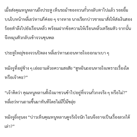
เมื่อส่งคุณหนูหลานถึงประตู เห็นรถม้าของจวนกั๋วกงลับตาไปแล้ว รอยยิ้ม
บนใบหน้าหลี่เยว่หานก็ค่อย ๆ จางหาย นางเรียกบ่าวชายมาสั่งให้ส่งเงินสอง
ร้อยตำลึงไปยังเรือนหลิ่ว พร้อมฝากข้อความให้เรือนหลิ่วเตรียมตัว จากนั้น
จึงหมุนตัวกลับเข้าจวนขุนพล
ประตูใหญ่ของจวนปิดลง หลี่เยว่หานถอนหายใจออกมาเบา ๆ
หมิงจูที่อยู่ข้าง ๆ เอ่ยถามด้วยความสงสัย “ฮูหยินถอนหายใจเพราะเรื่องใด
หรือเจ้าคะ?”
“เจ้าคิดว่า คุณหนูหลานตั้งใจมาชวนข้าไปอยู่ที่จวนกั๋วกงจริง ๆ หรือไม่?”
หลี่เยว่หานถามขึ้นมาทันทีโดยไม่มีปี่มีขลุ่ย
หมิงจูยิ่งงุนงง “บ่าวเห็นคุณหนูหลานดูจริงใจนัก ไฉนจึงอาจเป็นเรื่องลวงได้
เล่า?”