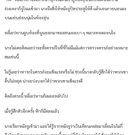
ง่วงเหงาก็จู่โจมเข้ามา นางจึงสั่งให้หมิงจูปิดประตูให้ดี แล้วเอนกายนอนลง
บนแท่นอ่อนนุ่มในห้องอุ่น
หลี่เยว่หานลูบท้องที่นูนออกมาของตนเองเบา ๆ พลางทอดถอนใจ
นางไม่เคยคิดเลยว่าจะตั้งครรภ์ในที่ที่ไม่มีแม้แต่การตรวจครรภ์อย่างเหมาะ
สมเช่นนี้
ไม่รู้เลยว่าทารกในครรภ์จะแข็งแรงหรือไม่ ช่วงนี้นางกลับรู้สึกได้ว่าพวกเขา
ดิ้นไม่หยุด น่าจะบ่งบอกได้ว่าพวกเขาแข็งแรงดี
คิดถึงตรงนี้ หลี่เยว่หานก็เผลอหลับไป
เมื่อรู้สึกตัวอีกครั้ง ฟ้าก็มืดลงแล้ว
นางเรียกหมิงจูเข้ามา และได้รู้จากหมิงจูว่าเวินเทียนเหล่ยมาเยี่ยมในไม่กี่
อึดใจหลังจากนางเอนหลับ ตอนนี้เขาอยู่ที่ห้องโถงดอกไม้ สั่งการให้ห้อง