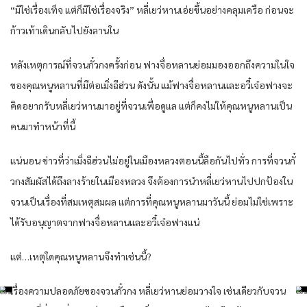
“มิใช่เรื่องเท็จ แต่ก็มิใช่เรื่องจริง” หลี่เยว่หานเอ่ยขึ้นอย่างคลุมเครือ ก่อนจะ
ก้าวเท้าเดินกลับไปยังลานใน
หลังเหตุการณ์ที่จวนกั๋วกงครั้งก่อน ฟางจื่อหลานย่อมมองออกถึงความในใจ
ของคุณหนูหลานที่มีต่อเมิ่งฉีฮ่วน ดังนั้น แม้ฟางจื่อหลานและอวี๋เจ๋อฟางจะ
คิดอยากรับหลี่เยว่หานมาอยู่ที่จวนเพื่อดูแล แต่ก็คงไม่ให้คุณหนูหลานเป็น
คนมาทำหน้าที่นี้
แน่นอน ข่าวที่ว่าเมิ่งฉีฮ่วนไม่อยู่ในเมืองหลวงตอนนี้ลือกันไปทั่ว การที่จวนกั๋
วกงสัมผัสได้ถึงลางร้ายในเมืองหลวง จึงต้องการนำหลี่เยว่หานไปปกป้องใน
จวนเป็นเรื่องที่สมเหตุสมผล แต่การที่คุณหนูหลานมาวันนี้ ย่อมไม่ใช่เพราะ
ได้รับอนุญาตจากฟางจื่อหลานและอวี๋เจ๋อฟางแน่
แต่…เหตุใดคุณหนูหลานจึงทำเช่นนี้?
เรื่องความปลอดภัยของจวนกั๋วกง หลี่เยว่หานย่อมวางใจ เช่นเดียวกับจวน