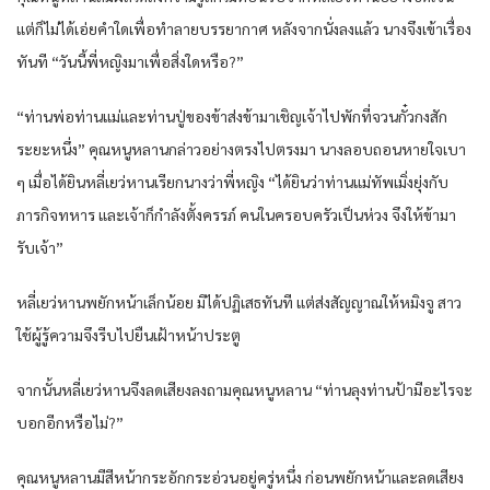
แต่ก็ไม่ได้เอ่ยคำใดเพื่อทำลายบรรยากาศ หลังจากนั่งลงแล้ว นางจึงเข้าเรื่อง
ทันที “วันนี้พี่หญิงมาเพื่อสิ่งใดหรือ?”
“ท่านพ่อท่านแม่และท่านปู่ของข้าส่งข้ามาเชิญเจ้าไปพักที่จวนกั๋วกงสัก
ระยะหนึ่ง” คุณหนูหลานกล่าวอย่างตรงไปตรงมา นางลอบถอนหายใจเบา
ๆ เมื่อได้ยินหลี่เยว่หานเรียกนางว่าพี่หญิง “ได้ยินว่าท่านแม่ทัพเมิ่งยุ่งกับ
ภารกิจทหาร และเจ้าก็กำลังตั้งครรภ์ คนในครอบครัวเป็นห่วง จึงให้ข้ามา
รับเจ้า”
หลี่เยว่หานพยักหน้าเล็กน้อย มิได้ปฏิเสธทันที แต่ส่งสัญญาณให้หมิงจู สาว
ใช้ผู้รู้ความจึงรีบไปยืนเฝ้าหน้าประตู
จากนั้นหลี่เยว่หานจึงลดเสียงลงถามคุณหนูหลาน “ท่านลุงท่านป้ามีอะไรจะ
บอกอีกหรือไม่?”
คุณหนูหลานมีสีหน้ากระอักกระอ่วนอยู่ครู่หนึ่ง ก่อนพยักหน้าและลดเสียง