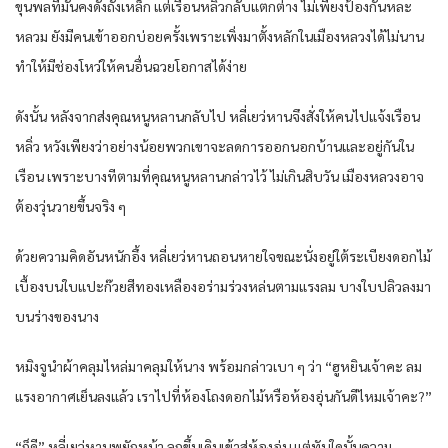
ขุนพลที่มั่นคงดั่งถังเหล็ก แต่เรือนหลิ่วกลับแตกต่าง ไม่เพียงป้องกันหละ
หลวม ยังมีคนเข้าออกบ่อยครั้งเพราะเพิ่งมาตั้งหลักในเมืองหลวงได้ไม่นาน
ทำให้มีช่องโหว่ให้คนอื่นฉวยโอกาสได้ง่าย
ดังนั้น หลังจากส่งคุณหนูหลานกลับไป หลี่เยว่หานจึงสั่งให้คนไปแจ้งเรือน
หลิ่ว หวังเพียงว่าอย่างน้อยพวกเขาจะลดการออกนอกบ้านและอยู่กันใน
เรือน เพราะบางทีตามที่คุณหนูหลานกล่าวไว้ ไม่เกินสิบวัน เมืองหลวงอาจ
ต้องวุ่นวายขึ้นจริง ๆ
ด้วยความคิดอันหนักอึ้ง หลี่เยว่หานถอนหายใจขณะนั่งอยู่ใต้ระเบียงดอกไม้
เบื้องบนใบแปะก๊วยสีทองเหลืองอร่ามร่วงหล่นตามแรงลม บางใบปลิวลงมา
บนร่างของนาง
หมิงจูนำผ้าคลุมไหล่มาคลุมให้นาง พร้อมกล่าวเบา ๆ ว่า “ฮูหยินเจ้าคะ ลม
แรงอากาศเย็นลงแล้ว เราไปที่ห้องโถงดอกไม้หรือห้องอุ่นกันดีไหมเจ้าคะ?”
“ก็ดี” หลี่เยว่หานพยักหน้า ลุกขึ้นเดินเข้าสู่ห้องอุ่น แต่ทันใดนั้นความ