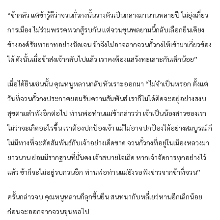
“ข้ากลัว แต่ข้ารู้ดีว่าจวนกั๋วกงนั้นวางตัวเป็นกลางมานานหลายปี ไม่ยุ่งเกี่ยว
การเมือง ไม่ร่วมพรรคพวกสู้รบกัน แต่จวนขุนพลยามนี้กลับเลือกยืนเคียง
ข้างองค์รัชทายาทอย่างชัดเจน ข้าจึงไม่อาจลากจวนกั๋วกงให้เข้ามาเกี่ยวข้อง
ได้ ดังนั้นเมื่อข้าส่งเจ้ากลับไปแล้ว เราคงต้องแสร้งทะเลาะกันเล็กน้อย”
เมื่อได้ยินเช่นนั้น คุณหนูหลานกลับหัวเราะออกมา “ไม่จำเป็นหรอก ตั้งแต่
วันที่จวนกั๋วกงประกาศยอมรับความสัมพันธ์ เราก็ไม่ได้คิดจะอยู่อย่างสงบ
สุขตามลำพังอีกต่อไป ท่านพ่อท่านแม่ข้ากล่าวว่า เจ้าเป็นน้องสาวของเรา
ไม่ว่าจะเกิดอะไรขึ้น เราต้องปกป้องเจ้า แม้ไม่อาจปกป้องได้อย่างสมบูรณ์ ก็
ไม่มีทางที่จะตัดสัมพันธ์กับเจ้าอย่างเด็ดขาด จวนกั๋วกงที่อยู่ในเมืองหลวงมา
ยาวนาน ย่อมมีรากฐานที่มั่นคง เจ้าสบายใจเถิด หากเจ้าจัดการทุกอย่างไว้
แล้ว ข้าก็จะไม่อยู่รบกวนอีก ท่านพ่อท่านแม่ยังรอฟังข่าวจากข้าที่จวน”
ครั้นกล่าวจบ คุณหนูหลานก็ลุกขึ้นยืน สนทนากับหลี่เยว่หานอีกเล็กน้อย
ก่อนจะออกจากจวนขุนพลไป