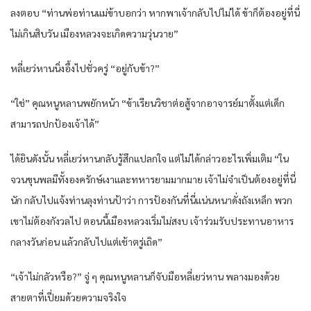
ลงตอบ “ท่านพ่อท่านแม่ข้าบอกว่า หากพาเจ้ากลับไปไม่ได้ ข้าก็ต้องอยู่ที่นี่
ไม่เกินสิบวัน เมืองหลวงจะเกิดความวุ่นวาย”
หลี่เยว่หานนิ่งอึ้งไปชั่วครู่ “อยู่กับข้า?”
“ใช่” คุณหนูหลานพยักหน้า “ข้าเรียนวิชาต่อสู้จากอาจารย์มาตั้งแต่เด็ก
สามารถปกป้องเจ้าได้”
ได้ยินดังนั้น หลี่เยว่หานกลับรู้สึกแปลกใจ แต่ไม่ได้กล่าวอะไรเพิ่มเติม “ใน
จวนขุนพลมีทั้งองครักษ์เงาและทหารยามมากมาย เจ้าไม่จำเป็นต้องอยู่ที่นี่
นัก กลับไปแจ้งท่านลุงท่านป้าว่า การป้องกันที่นี่แน่นหนาดั่งถังเหล็ก พวก
เขาไม่ต้องกังวลไป ตอนนี้เมืองหลวงเริ่มไม่สงบ เจ้าร่วมรับประทานอาหาร
กลางวันก่อน แล้วกลับไปแต่เช้าตรู่เถิด”
“เจ้าไม่กลัวหรือ?” จู่ ๆ คุณหนูหลานก็จับมือหลี่เยว่หาน พลางมองด้วย
สายตาที่เปี่ยมด้วยความจริงใจ