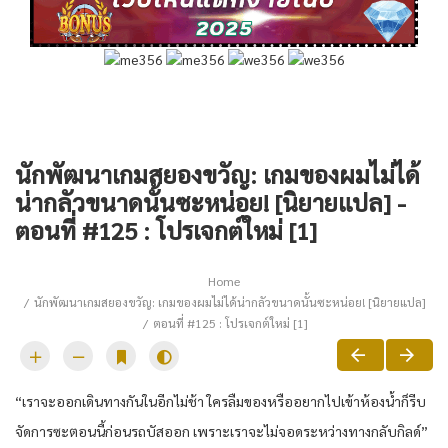
นักพัฒนาเกมสยองขวัญ: เกมของผมไม่ได้
น่ากลัวขนาดนั้นซะหน่อย! [นิยายแปล] -
ตอนที่ #125 : โปรเจกต์ใหม่ [1]
Home
นักพัฒนาเกมสยองขวัญ: เกมของผมไม่ได้น่ากลัวขนาดนั้นซะหน่อย! [นิยายแปล]
ตอนที่ #125 : โปรเจกต์ใหม่ [1]
“​เราจะ​ออก​เดินทางกัน​ในอีก​ไม่ช้า ​ใครลืมของหรืออยาก​ไป​เข้าห้องน้ำ​ก็รีบ
จัดการซะ​ตอนนี้ก่อนรถบัสออก ​เพราะ​​เราจะ​​ไม่จอดระ​หว่างทางกลับกิลด์”