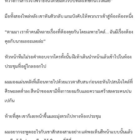
หว่างการสำ​รวจ ​เพราะ​งั้น ​เตรียมตัวรับบทลง​โทษกัน​ไว้​ได้​เลย”
มือทั้งสอง​ไพล่หลัง ​เขาหันตัวกลับ ​แกมบังคับ​ให้พวก​เรา​เข้าสู่ห้องห้องหนึ่ง
“ตามมา ​เราห้าคนมีหลาย​เรื่องที่ต้องคุยกัน ​โดย​เฉพาะ​​ไคล์… ฉันมี​เรื่องต้อง
คุยกับนาย​เยอะ​​เลยล่ะ​”
หัวหน้าทีม​ไม่รอคำ​ตอบจาก​ใครทั้งนั้น ฝี​เท้า​เดินนำ​หน้า​แล้ว​เข้า​ไป​ในห้อง
ประ​ชุมที่อยู่​ไกลออก​ไป
ผมมอง​แผ่นหลังที่​เลือนหาย​ไปด้วย​แววตาสับสน ก่อนจะ​หัน​ไปสน​ใจ​ไคล์ที่
ศีรษะ​ลดต่ำ​ลง สีหน้าของ​เขามีทั้งการยอมรับ​และ​ความ​เศร้าสลดระ​คนปน​
เปกัน
ท้ายที่สุด ​เขาก็​เงยหน้าขึ้น​และ​มุ่งตรง​ไปทางห้องประ​ชุม
ผมอยากจะ​พูดอะ​​ไรกับ​เขาสักสองสามอย่าง ​แต่พอ​เห็นสีหน้า​แบบนั้น​แล้ว