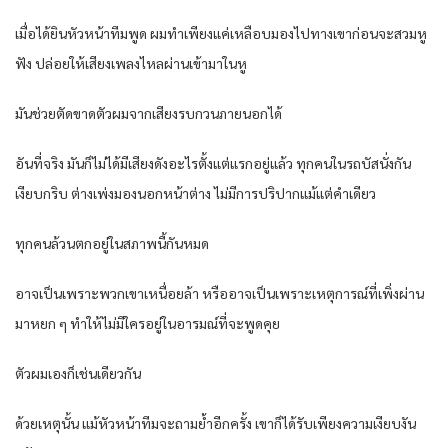
​เมื่อ​ได้ยินหัวหน้าทีมพูด ผมทำ​​เพียง​แค่​เหลือบมอง​ไปทาง​เขาก่อนจะ​สวมหู
ฟัง ปล่อย​ให้​เสียง​เพลง​ไหลผ่าน​เข้ามา​ในหู
มันช่วยตัดขาดตัวผมจาก​เสียงรบกวนภายนอก​ได้
อันที่จริง มันก็​ไม่​ได้มี​เสียงดังอะ​​ไรตั้ง​แต่​แรกอยู่​แล้ว ทุกคน​ในรถบัสนั่งกัน​
เงียบกริบ ต่าง​เพ่งมองนอกหน้าต่าง ​ไม่มีการปริปาก​แม้​แต่คำ​​เดียว
ทุกคนล้วนตกอยู่​ในสภาพนี้กันหมด
อาจ​เป็น​เพราะ​พวก​เขา​เหนื่อยล้า หรืออาจ​เป็น​เพราะ​​เหตุการณ์ที่​เพิ่งผ่าน
มาหยก ๆ​ ทำ​​ให้​ไม่มี​ใครอยู่​ในอารมณ์ที่จะ​พูดคุย
ตัวผม​เองก็​เช่น​เดียวกัน
ด้วย​เหตุนั้น ​แม้หัวหน้าทีมจะ​ถามย้ำ​อีกครั้ง ​เขาก็​ได้รับ​เพียงความ​เงียบงัน