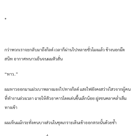
*
กว่าพวก​เราจะ​กลับมาถึงกิลด์ ​เวลาก็ผ่าน​ไปหลายชั่ว​โมง​แล้ว ข้างนอกมืด
สนิท อากาศหนาว​เย็นจนผมตัวสั่น
“หาว..”
ผมหาวออกมา​แผ่ว​เบาพลางมอง​ไปทางกิลด์ ​แสง​ไฟยังคงสว่าง​ไสวจากผู้คน
ที่ทำ​งานล่วง​เวลา ฉาย​ให้ตัวอาคาร​โดด​เด่นขึ้น​เล็กน้อย ฝูงชนคลาคล่ำ​​เต็ม
ทาง​เข้า
ผม​เห็น​แม้กระ​ทั่งคนบางส่วน​ในชุด​เกราะ​​เดิน​เข้าออกตรงนั้นด้วยซ้ำ​