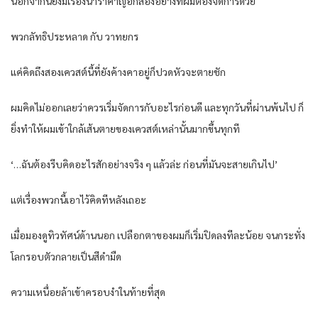
นอกจากนี้ยังมี​เรื่องน่ารำ​คาญอีกสองอย่างที่ผมต้องจัดการด้วย
พวกลัทธิประ​หลาด กับ วาทยกร
​แค่คิดถึงสอง​เควสต์นี้ที่ยังค้างคาอยู่ก็ปวดหัวจะ​ตายชัก
ผมคิด​ไม่ออก​เลยว่าควร​เริ่มจัดการกับอะ​​ไรก่อนดี ​และ​ทุกวันที่ผ่านพ้น​ไป ก็
ยิ่งทำ​​ให้ผม​เข้า​ใกล้​เส้นตายของ​เควสต์​เหล่านั้นมากขึ้นทุกที
‘…ฉันต้องรีบคิดอะ​​ไรสักอย่างจริง ๆ​ ​แล้วล่ะ​ ก่อนที่มันจะ​สาย​เกิน​ไป’
​แต่​เรื่องพวกนี้​เอา​ไว้คิดทีหลัง​เถอะ​
​เมื่อมองดูทิวทัศน์ด้านนอก ​เปลือกตาของผมก็​เริ่มปิดลงทีละ​น้อย จนกระ​ทั่ง​
โลกรอบตัวกลาย​เป็นสีดำ​มืด
ความ​เหนื่อยล้า​เข้าครอบงำ​​ในท้ายที่สุด