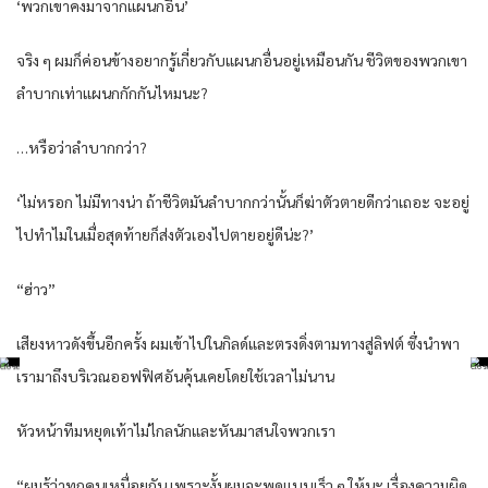
‘พวก​เขาคงมาจาก​แผนกอื่น’
จริง ๆ​ ผมก็ค่อนข้างอยากรู้​เกี่ยวกับ​แผนกอื่นอยู่​เหมือนกัน ชีวิตของพวก​เขา
ลำ​บาก​เท่า​แผนกกักกัน​ไหมนะ​?
…หรือว่าลำ​บากกว่า?
‘​ไม่หรอก ​ไม่มีทางน่า ถ้าชีวิตมันลำ​บากกว่านั้นก็ฆ่าตัวตายดีกว่า​เถอะ​ จะ​อยู่​
ไปทำ​​ไม​ใน​เมื่อสุดท้ายก็ส่งตัว​เอง​ไปตายอยู่ดีน่ะ​?’
“ฮ่าว”
​เสียงหาวดังขึ้นอีกครั้ง ผม​เข้า​ไป​ในกิลด์​และ​ตรงดิ่งตามทางสู่ลิฟต์ ซึ่งนำ​พา​
เรามาถึงบริ​เวณออฟฟิศอันคุ้น​เคย​โดย​ใช้​เวลา​ไม่นาน
หัวหน้าทีมหยุด​เท้า​ไม่​ไกลนัก​และ​หันมาสน​ใจพวก​เรา
“ผมรู้ว่าทุกคน​เหนื่อยกัน ​เพราะ​งั้นผมจะ​พูด​แบบ​เร็ว ๆ​ ​ให้นะ​ ​เรื่องความผิด