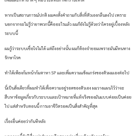
หาก​เป็นสถานการณ์ปกติ ผมคงตั้งคำ​ถามกับสิ่งที่ตัว​เองกลืนลง​ไป ​เพราะ​
นอกจากจะ​​ไม่รู้ว่ายาพวกนี้คืออะ​​ไร​แล้ว ผมก็ยัง​ไม่รู้ด้วยว่า​ใครอยู่​เบื้องหลัง
ระ​บบนี้
ผมรู้ว่าระ​บบ​เชื่อ​ใจ​ไม่​ได้ ​แต่ถึงอย่างนั้น ผมก็ต้องจำ​ยอม​เพราะ​มันมีหนทาง
รักษา​โรค
ทำ​​ได้​เพียงก้มหน้าก้มตาหา SP ​และ​​เพิ่มความ​แข็ง​แกร่งของตัวผม​เองต่อ​ไป
นี่​เป็นสิ่ง​เดียวที่ผมทำ​​ได้​เพื่อความอยู่รอดของตัว​เอง ผมวาง​แผน​ไว้ว่าจะ​
สืบหาข้อมูล​เกี่ยวกับระ​บบ​และ​​เป้าหมายที่​แท้จริงของมัน​แบบค่อย​เป็นค่อย​
ไป ​แต่สำ​หรับตอนนี้ การ​เอาชีวิตรอด​เป็นสิ่งสำ​คัญที่สุด
​เรื่องอื่นค่อยว่ากันทีหลัง