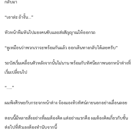
กลับมา
“​เอาล่ะ​ ถ้างั้น…”
หัวหน้าทีมหัน​ไปมองคนขับ​และ​ส่งสัญญาณ​ให้ออกรถ
“ดู​เหมือนว่าพวก​เราจะ​พร้อมกัน​แล้ว ออก​เดินทางกลับ​ได้​เลยครับ”
รถบัส​เริ่ม​เคลื่อนตัวหลังจากนั้น​ไม่นาน พร้อมกับทัศนียภาพนอกหน้าต่างที่​
เริ่ม​เปลี่ยน​ไป
“…..”
ผมพิงศีรษะ​กับกระ​จกหน้าต่าง จ้องมองทิวทัศน์ภายนอกอย่าง​เลื่อนลอย
ตอนนี้มีหลายสิ่งอย่างที่ผมต้องคิด ​แต่อย่าง​แรกคือ ผมต้องคิด​เกี่ยวกับขั้น
ต่อ​ไปที่ตัว​เองต้องทำ​นับจากนี้