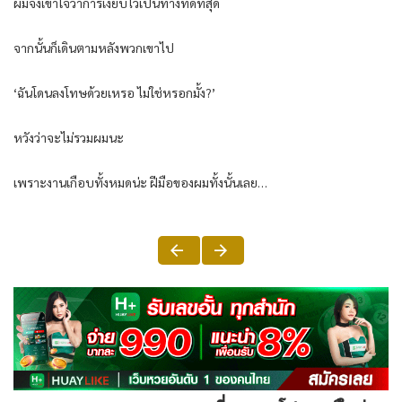
ผมจึง​เข้า​ใจว่าการ​เงียบ​ไว้​เป็นทางที่ดีที่สุด
จากนั้นก็​เดินตามหลังพวก​เขา​ไป
‘ฉัน​โดนลง​โทษด้วย​เหรอ ​ไม่​ใช่หรอกมั้ง?’
หวังว่าจะ​​ไม่รวมผมนะ​
​เพราะ​งาน​เกือบทั้งหมดน่ะ​ ฝีมือของผมทั้งนั้น​เลย…