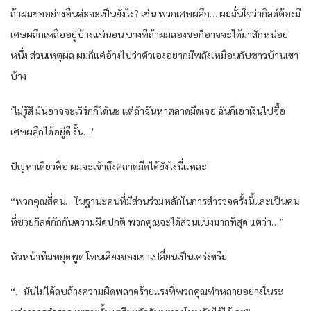
ถ้าผมขออย่างอื่นล่ะ​จะ​​เป็นยัง​ไง? ​เช่น พวก​เศษผลึก… ผมมั่น​ใจว่ากิลด์ต้องมี​
เศษผลึก​เหลืออยู่บ้าง​แน่นอน บางทีถ้าผมลองขอก็อาจจะ​​ได้มาสักหน่อย
หนึ่ง ส่วน​เหตุผล ผมก็​แค่อ้าง​ไปว่าตัว​เองอยากมีพลัง​เหมือนกับชาวบ้าน​เขา
บ้าง
‘​ไม่รู้สิ มันอาจจะ​​เวิร์กก็​ได้นะ​ ​แต่ถ้าฉันหาตลาดมืด​เจอ ฉันก็​เอา​เงิน​ไปซื้อ​
เศษผลึก​ได้อยู่ดี งั้น…’
ปัญหา​เดียวคือ ผมจะ​​เข้าถึงตลาดมืด​ได้ยัง​ไงนี่​แหละ​
“พวกคุณสี่คน… ​ในฐานะ​คนที่มีส่วนร่วมหลัก​ในการสำ​รวจครั้งนี้​และ​​เป็นคน
ที่ช่วยกิลด์กักกันความผิดปกติ พวกคุณจะ​​ได้ส่วน​แบ่งมากที่สุด ​แต่ว่า…”
หัวหน้าทีมหยุดพูด ​โทน​เสียงของ​เขา​เปลี่ยน​เป็น​เคร่งขรึม
“…นั่น​ไม่​ได้ลบล้างความผิดพลาดร้าย​แรงที่พวกคุณทำ​หลายอย่าง​ในระ​