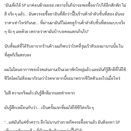
‘ฉัน​เพิ่ง​ได้ SP มาค่อนข้าง​เยอะ​ ​เพราะ​งั้นก็น่าจะ​พอซื้อยา​ไป​ได้อีกสักพัก ​ไม่
สิ จริง ๆ​ ​แล้ว… ฉันควรจะ​ซื้อยาอันที่ดีกว่านี้​ในร้านค้าลำ​ดับชั้นที่สอง มันจะ​
ราคา​เท่า​ไหร่กันนะ​… ที่ผ่านมาฉันก็​ไม่​เคยดูร้านค้าลำ​ดับชั้นที่สอง​แบบจริง
ๆ​ จัง ๆ​ ​เลยด้วย ​เพราะ​ราคามันบ้าบอคอ​แตก​เกิน​ไป’
นับตั้ง​แต่ที่​ได้รับยาจากร้านค้า ผมก็พบว่า​โรคที่รุม​เร้าตัว​เองมานานนั้น ​ใน
ที่สุดก็​เริ่มสงบลง
ผม​ไม่​โดนอาการของ​โรค​เล่นงาน​เป็น​เวลาพัก​ใหญ่​แล้ว ​และ​มันก็รู้สึกดีที่​ได้​ใช้
ชีวิต​โดย​ไม่ต้องมากังวลว่า​โรคหายากนี้จะ​มาพรากชีวิตตัว​เอง​ไป​เมื่อ​ไหร่
​ไม่สิ ความจริง​แล้ว มันรู้สึกดีมาก​เลยต่างหาก
มันรู้สึก​เหมือนกับว่า… ​เป็นครั้ง​แรกที่ผม​ได้​ใช้ชีวิตจริง ๆ​
‘…​แต่มันก็​แค่ชั่วคราว อีก​ไม่นานร่างกายก็คงจะ​ดื้อยา​แล้ว ฉันต้องหา SP ​
เพิ่ม​และ​ก็หายาดี ๆ​ ที่มีประ​สิทธิภาพกว่านี้​ให้​ได้’