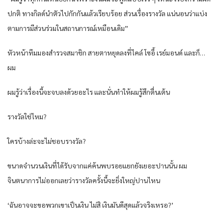
ปกติ ทางกิลด์นำ​ตัว​ไปกักกัน​แล้ว​เรียบร้อย ส่วน​เรื่องรางวัล ​แน่นอนว่า​แบ่ง
ตามการมีส่วนร่วม​ในสถานการณ์​เหมือน​เดิม”
หัวหน้าทีมมองสำ​รวจสมาชิก สายตาหยุดลงที่​ไคล์ ​โซอี้ ​เรย์มอนด์ ​และ​ก็…
ผม
ผมรู้ว่า​เรื่องนี้จะ​จบลงด้วยอะ​​ไร ​และ​นั่นทำ​​ให้ผมรู้สึกตื่น​เต้น
รางวัล​ใช่​ไหม?
​ใครบ้างล่ะ​จะ​​ไม่ชอบรางวัล?
ขนาดจำ​นวน​เงินที่​ได้รับจาก​แค่ค้นพบรอย​แยกยัง​เยอะ​ปานนั้น ผม
จินตนาการ​ไม่ออก​เลยว่ารางวัลครั้งนี้จะ​ยิ่ง​ใหญ่ปาน​ไหน
‘ฉันอาจจะ​ขอพวก​เขา​เป็น​เงิน ​ไม่สิ ​เงินมันดีสุด​แล้วจริง​เหรอ?’