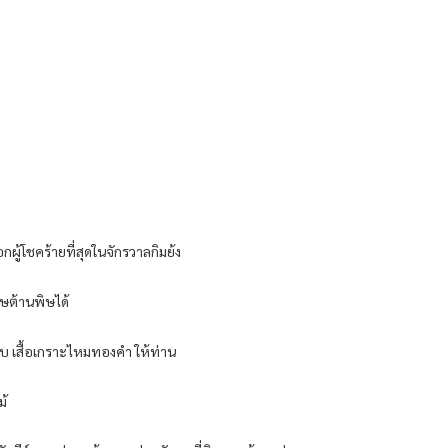
เอก​ผู้​โชคร้าย​ที่สุด​ใน​จักรวาล​กิมย้ง​
ษ​ต้าน​พิษ​ได้​
​มอบ​ เสื้อเกราะ​ไหม​ทองคำ​ ให้​ท่าน​
้​