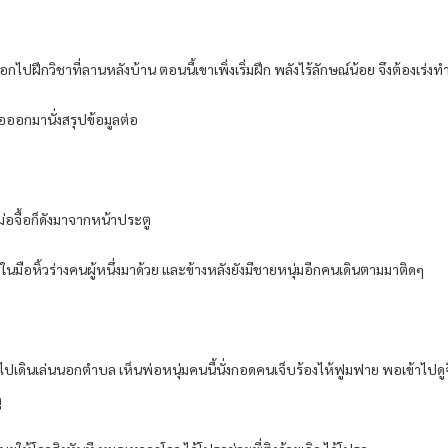
ก​ไปฝึก​วิชา​ที่​ลาน​หลังบ้าน​ ตอนนี้​เขา​เพิ่ง​เริ่ม​ฝึก​ พลัง​ไร้​ลักษณ์​น้อย​ จึงต้อง​เร
อ​ออกมา​นั่ง​สรุป​ข้อมูล​ต่อ​
ม่อจื้อ​ก็​ดัง​มาจาก​หน้า​ประตู​
ใน​มือ​หิ้ว​ร่าง​คน​ผู้​หนึ่ง​มาด้วย​ และ​ข้างหลัง​ยังมี​ชายหนุ่ม​อีก​คน​เดิน​ตามมา​ติดๆ​
ปเดินเล่น​นอก​ตำบล​ เห็น​พ่อ​หนุ่ม​คน​นี้​นั่ง​กอด​คนเจ็บ​ร้องไห้​ฟูมฟาย​ พอ​เข้า​ไปดู​จึงพบ
​