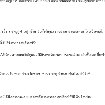
งๆ​ คือ​อึ้ง​อยู่​) ก็​รีบ​งัด​ไม้ตาย​สุดท้าย​ออกมา​ นอกจาก​เสื้อเกราะ​ ข้า​ยังมี​สุดยอด​วิชา​ชื่
​ม่อจื้อ​ ราชครู​ถู่ฟาน​พุ่ง​เข้ามา​จับมือ​ตี๋​ยุ​น​เขย่า​อย่าง​แรง​ หมอ​เทวดา​โจว​เป็น​คน​
้​ คัมภีร์​เท​วะ​ส่อง​หล้า​นะ​โว้ย​
เร็จ​แล้ว​ไร้​เทียมทาน​ แถมยังมี​คุณสมบัติ​ใน​การรักษา​อาการ​บาดเจ็บ​ภายใน​ขั้น​เทพ​ ยิ่งกว่า​
้า​ตอบรับ​ ตกลง​ ข้า​จะรักษา​เขา​ ท่าน​ราชครู​ ช่วย​เอา​เข็ม​เงิน​มาให้​ข้า​ที​
าะ​มัน​ใช้เวลานาน​และ​เปลือง​พลังงาน​คางคก​ เขา​เลือก​ใช้วิธี​ พิษ​ต้าน​พิษ​