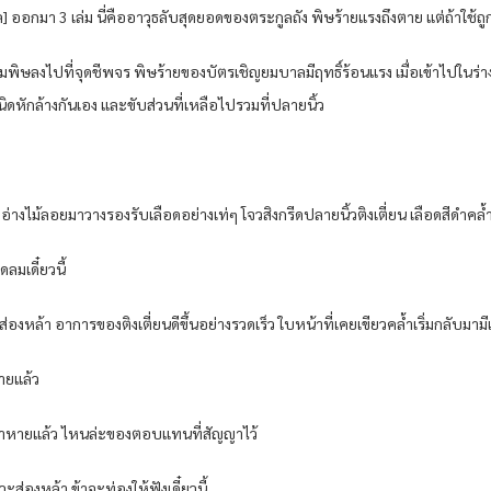
กมา​ 3 เล่ม​ นี่​คือ​อาวุธ​ลับ​สุดยอด​ของ​ตระกูล​ถัง พิษ​ร้ายแรง​ถึงตาย​ แต่​ถ้าใช้ถูกวิธี
เข็ม​พิษ​ลง​ไปที่​จุด​ชีพจร​ พิษร้าย​ของ​บัตรเชิญ​ยมบาล​มีฤทธิ์​ร้อนแรง​ เมื่อ​เข้าไป​ใน​ร่
ด​หักล้าง​กันเอง​ และ​ขับ​ส่วนที่เหลือ​ไปรวม​ที่​ปลายนิ้ว​
 ดูด​อ่าง​ไม้ลอย​มาวาง​รองรับ​เลือด​อย่าง​เท่​ๆ โจว​สิงกรีด​ปลายนิ้ว​ติง​เตี่ย​น​ เลือด​สีดำ
​ลม​เดี๋ยวนี้​
​ส่อง​หล้า​ อาการ​ของ​ติง​เตี่ย​น​ดีขึ้น​อย่าง​รวดเร็ว​ ใบ​หน้าที่​เคย​เขียว​คล้ำ​เริ่ม​กลับมา​
าย​แล้ว​
ี่​เจ้าหาย​แล้ว​ ไหนล่ะ​ของ​ตอบ​แทนที่​สัญญาไว้​
​วะ​ส่อง​หล้า​ ข้า​จะท่อง​ให้​ฟังเดี๋ยวนี้​