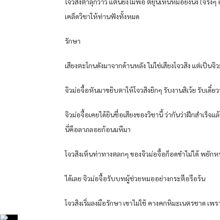
โจว​สิงตาลุ​กวาว​ แต่​นี่​ยัง​ไม่พอ​ ตี๋​ยุ​น​เห็น​หมอ​ยัง​นิ่ง​ (จริ
เคล็ด​วิชา​ให้​ท่าน​ฟังทั้งหมด​
รักษา​
เสียง​ตะโกน​ดัง​มาจาก​ด้านหลัง​ ไม่ใช่เสียง​โจว​สิง แต่​เป็น​จิว
จิว​ม่อจื้อ​หันมา​ขยิบตา​ให้​โจว​สิงยิกๆ​ รับงาน​สิเว้ย​ รับ​เดี๋ยวนี
จิว​ม่อจื้อ​เคย​ได้ยิน​ชื่อเสียง​ของ​วิชา​นี้​ ว่า​กัน​ว่า​ฝึก​สำ
นี่​คือ​ลาภลอย​ก้อน​มหึมา​
โจว​สิงเห็น​ท่าทาง​ตลก​ๆ ของ​จิว​ม่อจื้อ​ก็​อด​ขำ​ไม่ได้​ พยักหน
ได้​เลย​ จิว​ม่อจื้อ​รับบท​ผู้ช่วย​หมอ​อย่าง​กระตือรือร้น​
โจว​สิงเริ่ม​ลงมือ​รักษา​ เขา​ไม่ใช้ คางคก​หิมะ​เนตร​ชาด​ เพร