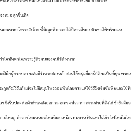
ะ​ให้​โจว​สิงทันที​ หมอ​เทวดา​โจว​ ได้​โปรด​ช่วย​พี่​ติง​ด้วย​เถิด​ ได้​โปรด​
ง​หมอ​ ลุกขึ้น​เถิด​
มอ​เทวดา​โจว​ระวัง​ด้วย​ พี่​ติง​ถูก​พิษ​ ดอกไม้​ปีศาจสีทอง​ ตัว​เขา​มีพิษ​ร้ายแรง​
ว่า​โจว​สิงตกใจ​เพราะ​รู้​ตัวตน​ของ​คนไข้​ต่างหาก​
อด​ฝีมือ​ผู้ครอบครอง​คัมภีร์​ เท​วะ​ส่อง​หล้า​ ส่วน​ไอ้​หนุ่ม​ขี้แย​นี่​ก็​ต้อง​เป็น​ ตี๋​ยุ​น​ พระ
 ตระกูล​ถังมีวิธี​แก้​ แม้จะไม่มีสมุนไพร​ถอนพิษ​โดยตรง​ แต่​ใช้วิธี​ฝังเข็ม​ขับ​พิษ​และ​ใช้พิ
ารักษา​ จึงรีบ​ปลด​ห่อ​ผ้า​ด้านหลัง​ออก​ หมอ​เทวดา​โจว​ หาก​ท่าน​ช่วย​พี่​ติง​ได้​ ข้า​ยินดี
อเกราะ​ไหม​อู​ ทำ​จาก​ไหม​หนอน​ไหม​หิมะ​ เหนียว​ทนทาน​ ฟัน​แทง​ไม่เข้า​ ไฟไหม้​ไม่ไหม