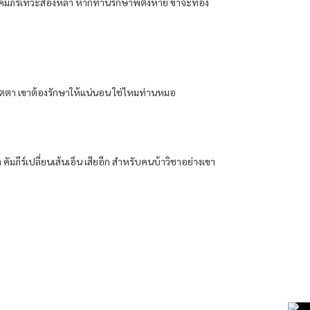
อ​ คัมภีร์​เท​วะ​ส่อง​หล้า​ หาก​ท่าน​รักษา​พี่​ติง​หาย​ ข้า​จะท่อง​
มีเมตตา​ เขา​ต้อง​รักษา​ให้​แน่นอน​ ใช่ไหม​ท่าน​หมอ​
 คัมภีร์​เปลี่ยน​เส้นเอ็น​ เสีย​อีก​ สำหรับ​คนบ้า​วิชา​อย่าง​เขา​