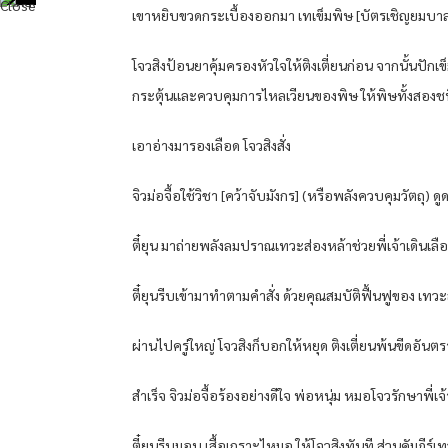
เขา​หยิบ​ขวด​กระเบื้อง​ออกมา​ เท​เข็ม​พิษ​ [บัตรเชิญ​ยมบาล​] ออ
โจว​สิงป้อน​ยา​คุ้มครอง​หัวใจ​ให้​ติง​เตี่ย​น​ก่อน​ จากนั้น​ปัก​
กระตุ้น​และ​ควบคุม​การ​ไหลเวียน​ของ​พิษ​ ให้​พิษ​ทั้งสอง​ชนิ
เอา​อ่าง​มารอง​เลือด​ โจว​สิงสั่ง
จิว​ม่อจื้อ​ใช้วิชา​ [คว้า​จับ​มังกร​] (หรือ​พลัง​ควบคุม​วัตถุ​)
ตี๋​ยุ​น​ มาถ่าย​พลัง​ลมปราณ​เท​วะ​ส่อง​หล้า​ช่วย​พี่​เจ้าเดิน​เลือด
ตี๋​ยุ​นรี​บ​เข้ามา​ทำ​ตามคำสั่ง​ ด้วย​คุณสมบัติ​ฟื้นฟู​ของ​ เท​วะ
ผ่าน​ไปครู่ใหญ่​ โจว​สิงก็​บอก​ให้​หยุด​ ติง​เตี่ย​น​พ้นขีดอันตร
สำเร็จ​ จิว​ม่อจื้อ​ร้อง​อย่าง​ดีใจ​ พ่อ​หนุ่ม​ หมอ​โจว​รักษา​พ
ตี๋​ยุ​นรี​บ​มอบ​ เสื้อเกราะ​ไหม​อู​ ให้​โจว​สิงทันที​ ส่วน​คัมภีร์​เท