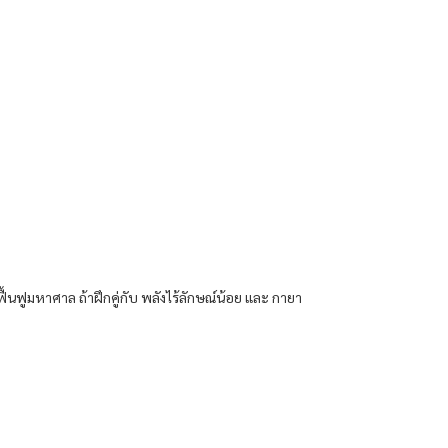
ฟื้นฟู​มหาศาล​ ถ้าฝึก​คู่​กับ​ พลัง​ไร้​ลักษณ์​น้อย​ และ​ กา​ยา​