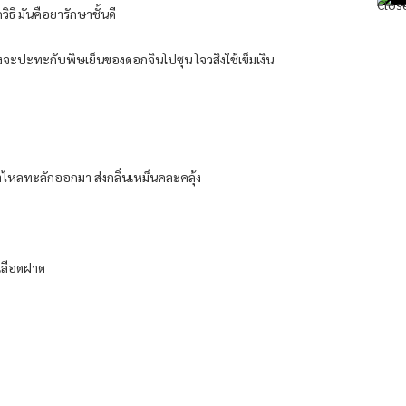
​ มัน​คือ​ยา​รักษา​ชั้นดี​
าง​จะปะทะ​กับ​พิษ​เย็น​ของ​ดอก​จิน​โปซุน​ โจว​สิงใช้เข็ม​เงิน​
คล้ำ​ไหล​ทะลัก​ออกมา​ ส่งกลิ่น​เหม็น​คละคลุ้ง​
มีเลือดฝาด​