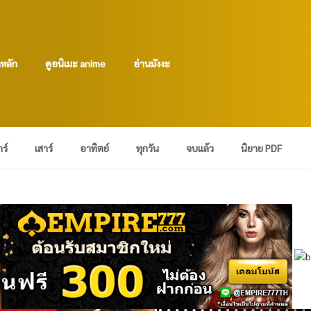
าหลัก
ดูอนิเมะ anime
อ่านมังงะ
กร์
เสาร์
อาทิตย์
ทุกวัน
จบแล้ว
นิยาย PDF