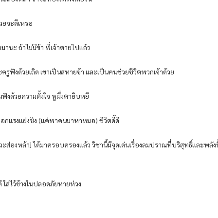
ด้วย​จะดี​เหรอ​
ามานะ​ ถ้าไม่มีข้า​ พี่​เจ้าตาย​ไปแล้ว​
ครู​ฟังด้วย​เถิด​ เขา​เป็น​สหาย​ข้า​ และ​เป็น​คน​ช่วยชีวิต​พวก​เจ้าด้วย​
​ยืน​ฟังด้วย​ความตั้งใจ​ หูผึ่ง​ตา​ยิบหยี​
อกแรง​แย่งชิง​ (แค่​พา​คน​มาหา​หมอ​) ชีวิต​ดี๊​ดี​
เท​วะ​ส่อง​หล้า​] ได้มา​ครอบครอง​แล้ว​ วิชา​นี้​มีจุดเด่น​เรื่อง​ลมปราณ​ที่​บริสุทธิ์​และ​พลัง​
ี​ ใส่ไว้​ข้างใน​ปลอดภัย​หายห่วง​