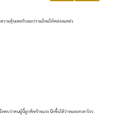
่ง​ทำ​ความคุ้นเคย​กับ​ลมปราณ​ใหม่​ให้​คล่องแคล่ว​
​ว่า​คน​ผู้​นี้​ถูก​พิษ​ร้ายแรง​ นึก​ขึ้น​ได้​ว่า​หมอ​เทวดา​โจว​