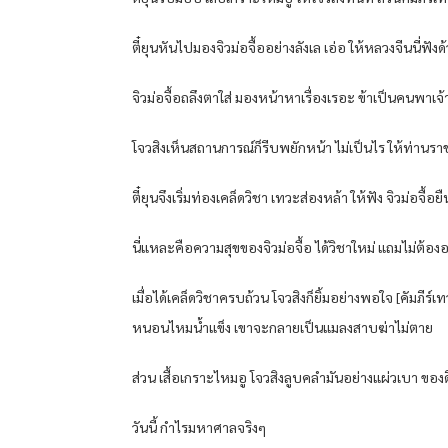
ตี๋​ยุ​น​หันไป​มอง​จิว​ม่อจื้อ​อย่าง​ลังเล​ เอ่อ​ ให้​หลวงจีน​นี่​ฟัง
จิว​ม่อจื้อ​ถลึงตา​ใส่ มองหน้า​หาเรื่อง​เรอะ​ ข้า​เป็น​คน​พา​เจ้
โจว​สิงเห็น​สถานการณ์​ก็​รีบ​พยักหน้า​ ไม่เป็นไร​ ให้​ท่าน​ราช
ตี๋​ยุ​น​จึงเริ่ม​ท่อง​เคล็ด​วิชา​ เท​วะ​ส่อง​หล้า​ ให้​ฟัง จิว​ม่อจื้อ
นี่แหละ​คือ​ความสุข​ของ​จิว​ม่อจื้อ​ ได้​วิชา​ใหม่​ แถมไม่ต้อง​อ
เมื่อ​ได้​เคล็ด​วิชา​ครบถ้วน​ โจว​สิงก็​ยิ้ม​อย่าง​พอใจ​ [คัมภีร์​
หนอน​ไหม​น้ำแข็ง​ เขา​จะกลายเป็น​แมลงสาบ​ฆ่าไม่ตาย​
ส่วน​ เสื้อเกราะ​ไหม​อู​ โจว​สิงลูบคลำ​มัน​อย่าง​แผ่วเบา​ ของด
วันนี้​ กำไร​มหาศาล​จริงๆ​