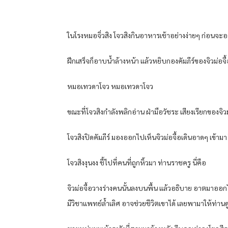
ใน​โรง​หมอ​จิ่ว​สิง โจว​สิงกิน​อาหารเช้า​อย่าง​ง่ายๆ​ ก่อน​จะออ
ฝึก​เสร็จ​ก็​อาบน้ำ​ล้างหน้า​ แล้ว​หยิบ​กอง​คัมภีร์​ของ​จิว​ม่อจื้
หมอ​เทวดา​โจว​ หมอ​เทวดา​โจว​
ขณะที่​โจว​สิงกำลัง​พลิก​อ่าน​ ฝ่ามือ​วัชระ​ เสียง​เรียก​ของ​จิว​
โจว​สิงปิด​คัมภีร์​ มองออก​ไปเห็น​จิว​ม่อจื้อ​เดิน​อาด​ๆ เข้ามา​ 
โจว​สิงงุนงง​ ชี้ไปที่​คน​ที่​ถูก​หิ้ว​มา ท่าน​ราชครู​ นี่​คือ​
จิว​ม่อจื้อ​วาง​ร่าง​คน​นั้น​ลง​บน​พื้น​ แล้ว​อธิบาย​ อาตมา​ออก​ไ
มีวิชาแพทย์​ล้ำเลิศ​ อาจ​ช่วยชีวิต​เขา​ได้​ เลย​พา​มาให้​ท่าน​ดู