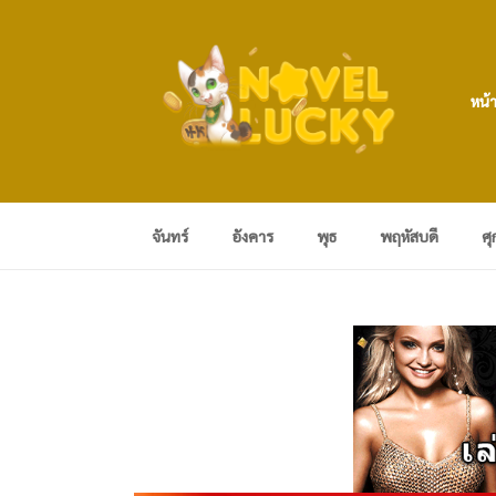
หน้
จันทร์
อังคาร
พุธ
พฤหัสบดี
ศุ