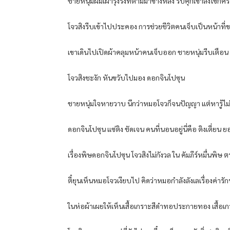
ชายหนุ่ม​ผมเผ้า​รุงรัง​ที่​ตามมา​ข้างหลัง​ รีบ​คุกเข่า​ลง​โขก​ศีรษ
โจว​สิงรีบ​เข้าไป​ประคอง​ การ​ช่วยชีวิต​คนเจ็บ​เป็น​หน้าที่​ขอ
เขา​เดิน​ไปเปิด​ผ้าคลุม​หน้า​คนเจ็บ​ออก​ ชายหนุ่ม​รีบ​เตือน​ ห
โจว​สิงชะงัก​ หันขวับ​ไปมอง​ ดอก​จิน​โปซุน​
ชายหนุ่ม​ใจหายวาบ​ นึก​ว่า​หมอ​โจว​ก็​จนปัญญา​ แต่​หารู้ไม่​
ดอก​จิน​โปซุน​ แซ่ติง​ ชัดเจน​ คน​ที่นอน​อยู่​นี่​คือ​ ติง​เตี่ย​น​ ย
เรื่อง​พิษ​ดอก​จิน​โปซุน​ โจว​สิงไม่กังวล​ ใน​ คัมภีร์​หมื่น​พิษ​
ตี๋​ยุ​น​เห็น​หมอ​โจว​เงียบ​ไป คิด​ว่า​หมอ​กำลัง​ลังเล​เรื่อง​ค่
ใน​ห่อ​ผ้า​เผย​ให้​เห็น​เสื้อเกราะ​สีดำ​ทอ​ประกาย​ทอง​ เสื้