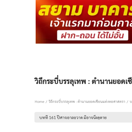
วิถีกระบี่บรรลุเทพ : ตำนานยอดเ
Home
วิถีกระบี่บรรลุเทพ : ตำนานยอดเซียนแห่งหอศาสตรา
บท