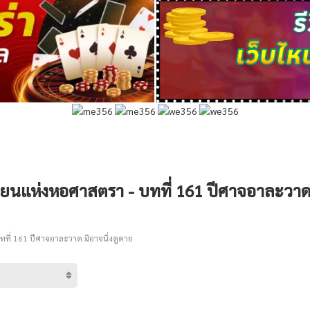
ซียนแห่งหอศาสตรา - บทที่ 161 ปีศาจอาละวาด 
ที่ 161 ปีศาจอาละวาด มิอาจนิ่งดูดาย