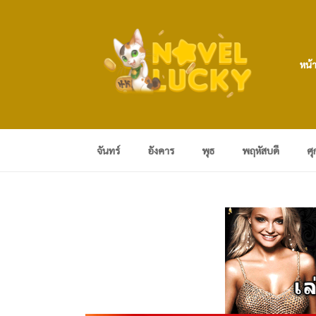
หน้
จันทร์
อังคาร
พุธ
พฤหัสบดี
ศุ