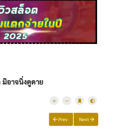
มิอาจนิ่งดูดาย
Prev
Next