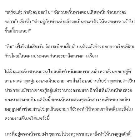
“เสร็จ​แล้ว​ กำลังจะ​ออก​ไป” ซั่งกวน​หวั่น​หรง​ตอบ​เสียง​หนึ่ง​ ก่อน​นาง​จะ
กล่าว​กับ​เฟิ่งจิ่ว​ “ท่าน​ปู่กับ​ท่าน​พ่อเจ้า​จะเป็น​คน​ส่งตัว​ ให้​พวกเขา​พา​เจ้าไป
ขึ้น​เกี้ยว​เถอะ​!”
“อืม​” เฟิ่งจิ่ว​ส่งเสียง​รับ​ จัดระเบียบ​เสื้อผ้า​บน​ตัว​แล้ว​ก้าว​ออกจาก​เรือน​ทีละ​
ก้าว​โดย​มีสอง​คน​ประคอง​ ก่อน​จะมาถึงกลาง​ลาน​เรือน​
โม่เฉิน​และ​เฟิ่งซาน​หยวน​ ไปจนถึง​ซ่งหมิง​และ​พวก​เห​ลิ่ง​หวา​ล้วน​คอย​อยู่​ที่​
ลาน​ ดวงตา​ทุก​คู่​มอง​นาง​เดิน​ออกมา​จาก​ใน​เรือน​อย่าง​เนิบ​ช้า ทุก​สายตา​เป็น
ประกาย​ แม้พวกเขา​จะรู้​อยู่แล้ว​ว่า​นาง​งดงาม​มาก​ อีก​ทั้ง​เห็น​ใบหน้า​สะสวย​
ของ​นาง​จน​เคยชิน​ แต่​วันนี้​ ตอน​เห็น​นาง​สวม​ชุดเจ้าสาว​ บน​ศีรษะ​ประดับ​
มงกุฎ​หงส์​พร้อม​ม่าน​ไข่มุก​เดิน​ออกมา​ ก็​ยังคง​ทำให้​พวกเขา​ต้อง​ตื่น​ตะลึง​ใน​
ความงาม​อัน​เพริศแพร้ว​นี้​
นาง​ที่อยู่​ตรงหน้า​งามสง่า ชุด​กระโปรง​หรูหรา​เตะตา​ยิ่ง​ทำให้​นาง​ดู​สูงศักดิ์​