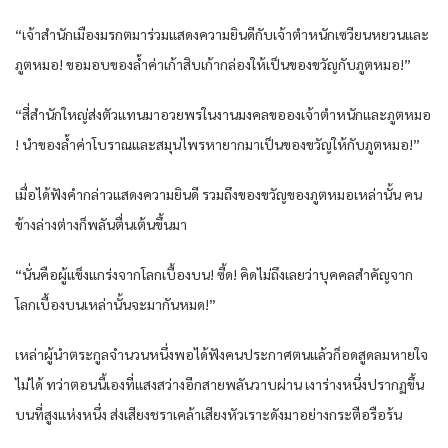
“เจ้าสำนัก​เมือง​มรกต​มาร่วม​แสดงความยินดี​กับ​เจ้าตำหนัก​เซวียน​หยวน​และ​
ภูต​หมอ​! ขอ​มอบ​ของล้ำค่า​เก้า​สิบ​เก้า​กล่อง​ให้​เป็น​ของขวัญ​กับ​ภูต​หมอ​!”
“สี่สำนัก​ใหญ่​ส่งตัวแทน​มาอวยพร​ใน​งานมงคล​ขอ​อง​เจ้าตำหนัก​และ​ภูต​หมอ​
! นำ​ของล้ำค่า​โบราณ​และ​สมุนไพร​หา​ยาก​มาเป็น​ของขวัญ​ให้​กับ​ภูต​หมอ​!”
เมื่อ​ได้​ฟังคำกล่าว​แสดงความยินดี​ รวมถึง​ของขวัญ​ของ​ภูต​หมอ​เหล่านั้น​ คน​
ข้างล่าง​ต่าง​ก็​พลัน​ตื่นเต้น​ขึ้น​มา
“นั่น​คือ​ผู้​แข็งแกร่ง​จาก​โลก​เบื้องบน​! ซี้ด​! คิดไม่ถึง​เลย​ว่า​บุคคล​สำคัญ​จาก​
โลก​เบื้องบน​เหล่านั้น​จะมากัน​หมด​!”
เหล่า​ผู้นำ​ตระกูล​จำนวน​หนึ่ง​พอได้​ฟังคน​ประกาศ​ตน​แล้วก็​อด​สูด​ลมหายใจ​
ไม่ได้​ ทว่า​ตอนนี้​เอง​ที่​แสงสว่าง​อีก​สาย​พลัน​วาบ​ผ่าน​ เงาร่าง​หนึ่ง​ปรากฏ​ขึ้น​
บน​ที่สูง​แห่ง​หนึ่ง​ ส่งเสียง​ชรา​เคล้า​เสียงหัวเราะ​ดัง​มาอย่าง​กระตือรือร้น​