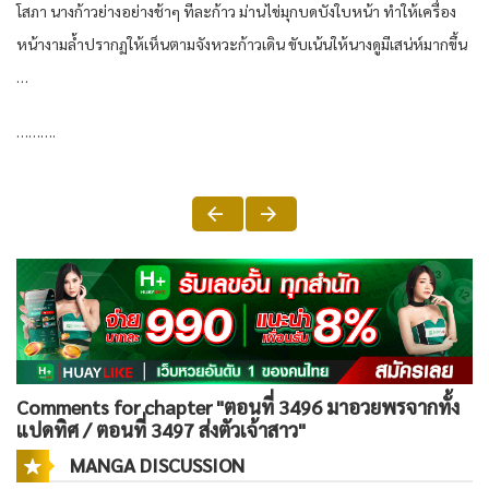
โสภา นาง​ก้าวย่าง​อย่าง​ช้าๆ ทีละ​ก้าว​ ม่าน​ไข่มุก​บดบัง​ใบหน้า​ ทำให้​เครื่อง​
หน้า​งามล้ำ​ปรากฏ​ให้​เห็น​ตาม​จังหวะ​ก้าวเดิน​ ขับ​เน้น​ให้​นาง​ดู​มีเสน่ห์​มากขึ้น​
…
……….
Comments for chapter "ตอนที่ 3496 มาอวยพรจากทั้ง
แปดทิศ / ตอนที่ 3497 ส่งตัวเจ้าสาว"
MANGA DISCUSSION