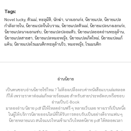
Tags:
Novel lucky
,
ตัวแม่
,
ทะลุมิติ
,
นักฆ่า
,
นางเอกเก่ง
,
นิยายแปล
,
นิยายแปล
กำลังภายใน
,
นิยายแปลจีนโบราณ
,
นิยายแปลตัวแม่
,
นิยายแปลนางเอกเก่ง
,
นิยายแปลนางเอกแซ่บ
,
นิยายแปลปลอมตัว
,
นิยายแปลยอดอ่านทะลุล้าน
,
นิยายแปลสายฮา
,
นิยายแปลหมอหญิง
,
นิยายแปลเกิดใหม่
,
นิยายแปลแก้
แค้น
,
นิยายแปลโรแมนติกทะลุล้านวิว
,
หมอหญิง
,
โรแมนติก
อ่านนิยาย
เป็นคนชอบอ่านนิยายใช่ไหม ? ไม่ต้องเปลืองงบค่าหนังสือแบบเล่มตลอด
ก็ได้ เพราะราคาต่อเล่มก็หลายร้อยเลย สำหรับสายประหยัดงบหรือชอบ
อ่านเป็น E-Book
มาลองอ่าน นิยาย pdf มีให้โหลดอ่านฟรี ๆ หลายเว็บเลย ทางเราก็เป็นหนึ่ง
ในผู้ให้บริการนิยายออนไลน์ที่ได้รับการตอบรับเป็นอย่างดีจากแฟน ๆ
นิยายหลายแนว สนใจแนวไหนเข้ามาเว็บโหลดนิยาย pdf ได้ตลอดเวลา