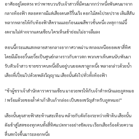
อาศัย​อยู่​โดยตรง​ ทว่า​พา​ขบวน​รับ​เจ้าสาว​ที่​มีคน​มากกว่า​หนึ่ง​พัน​คน​มาจาก​
กลาง​ท้องฟ้า​ ตลอดทาง​มีแต่​เสียงดนตรี​รื่นเริง​ ดอกไม้สด​โปรยปราย​ เติม​สีสัน​
หลากหลาย​ให้​กับ​ท้องฟ้า​สีคราม​และ​ก้อน​เมฆสีขาว​ชั้นหนึ่ง​ เหตุการณ์​นี้​
งดงาม​ไม่ต่าง​จาก​แดน​เซียน​ ใคร​เห็น​เข้า​ย่อม​ไม่อาจ​ลืม​ลง​
ตอนนี้​กระแส​แสงหลาย​สาย​กลางอากาศ​วาด​ผ่าน​ ตกลง​เหนือ​ยอดเขา​สี่ทิศ​
โดย​มีเมือ​งอ​วิ๋นเยวี่ย​เป็น​ศูนย์กลาง​ราวกับ​ดาวตก​ พวกเขา​เห็น​คน​นับ​พัน​มา
รับ​ตัว​เจ้าสาว​ ชาย​ชรา​คน​หนึ่ง​ยืน​อยู่​บน​ยอดเขา​ลูก​หนึ่ง​ พลาง​กล่าว​ด้วย​น้ำ
เสียง​ที่​เปี่ยม​ไปด้วย​พลัง​วิญญาณ​ เสียง​นั้น​ดัง​ไปทั่ว​ทั้ง​ท้องฟ้า​
“ข้า​ผู้ชรา​เจ้าสำนัก​ดารา​คราม​เซียน​ มาอวยพร​ให้​กับ​เจ้าตำหนัก​และ​ภูต​หมอ​
! พร้อมด้วย​ของล้ำค่า​เก้า​สิบ​เก้า​กล่อง​ เป็น​ของขวัญ​สำหรับ​ภูต​หมอ​!”
เสียง​นั้น​ดุจ​สายฟ้า​สะท้าน​สะเทือน​ คล้าย​กับ​ดังก้อง​ระหว่าง​ฟ้าดิน​ เสียง​นั้น​
ดัง​เข้าสู่​โสต​ของ​ทุกคน​ทั้ง​สี่ทิศ​แปด​ทาง​อย่าง​ชัดเจน​ เรียก​เสียงร้อง​ด้วย​ความ​
ตื่นตกใจ​ขึ้น​มาระลอก​หนึ่ง​