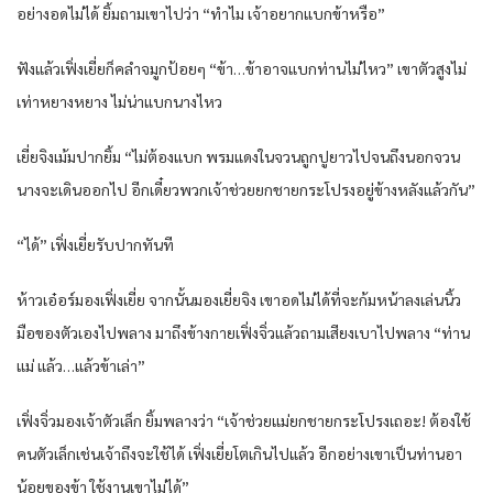
อย่า​งอด​ไม่ได้​ ยิ้ม​ถามเขา​ไปว่า​ “ทำไม​ เจ้าอยาก​แบก​ข้า​หรือ​”
ฟังแล้ว​เฟิ่งเยี่ย​ก็​คลำ​จมูก​ป้อย​ๆ “ข้า​…ข้า​อาจ​แบก​ท่าน​ไม่ไหว​” เขา​ตัว​สูงไม่
เท่า​หยาง​หยาง​ ไม่น่า​แบก​นาง​ไหว​
เยี่ย​จิงเม้มปาก​ยิ้ม​ “ไม่ต้อง​แบก​ พรม​แดง​ใน​จวน​ถูก​ปูยาว​ไปจนถึง​นอก​จวน​
นาง​จะเดิน​ออก​ไป อีก​เดี๋ยว​พวก​เจ้าช่วย​ยก​ชายกระโปรง​อยู่​ข้างหลัง​แล้วกัน​”
“ได้​” เฟิ่งเยี่ย​รับปาก​ทันที​
ห้าว​เอ๋อร์​มอง​เฟิ่งเยี่ย​ จากนั้น​มอง​เยี่ย​จิง เขา​อด​ไม่ได้​ที่จะ​ก้มหน้า​ลง​เล่น​นิ้ว
มือ​ของ​ตัวเอง​ไปพลาง​ มาถึงข้าง​กาย​เฟิ่งจิ่ว​แล้ว​ถามเสียง​เบา​ไปพลาง​ “ท่าน​
แม่ แล้ว​…แล้ว​ข้า​เล่า​”
เฟิ่งจิ่ว​มอง​เจ้าตัวเล็ก​ ยิ้ม​พลาง​ว่า​ “เจ้าช่วย​แม่ยก​ชายกระโปรง​เถอะ​! ต้อง​ใช้
คน​ตัวเล็ก​เช่น​เจ้าถึงจะใช้ได้​ เฟิ่งเยี่ย​โต​เกินไป​แล้ว​ อีก​อย่าง​เขา​เป็น​ท่าน​อา​
น้อย​ของ​ข้า​ ใช้งาน​เขา​ไม่ได้​”