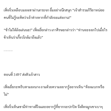
เฟิ่งจิ่ว​เหลือบมอง​เขา​ผ่าน​กระจก​ ยิ้ม​อย่าง​นึก​สนุก​ “เจ้าสำรวม​กิริยา​หน่อย​
คน​ที่​ไม่รู้​จะคิด​ว่า​เจ้าต่างหาก​ที่​กำลังจะ​แต่งงาน​!”
“ข้า​ไม่ได้​ล้อเล่น​นะ​!” เฟิ่งเยี่ย​กล่าว​ เกา​ศีรษะ​กล่าวว่า​ “ท่าน​จะออก​ไปเมื่อไร​
ข้า​เห็น​ว่า​เกี้ยว​ใกล้​มาถึงแล้ว​”
……….
ตอนที่​ 3497 ส่งตัว​เจ้าสาว​
เฟิ่งเยี่ย​กะพริบตา​มอง​นาง​ ถามด้วย​ความ​อยากรู้อยากเห็น​ “ต้อง​แบก​หรือ
ไม่​”
เฟิ่งจิ่ว​เห็น​เขา​มีท่าทาง​ดีใจ​และ​อยากรู้​ที่​ยาก​จะปกปิด​ จึงดีด​จมูก​เขา​เบา​ๆ