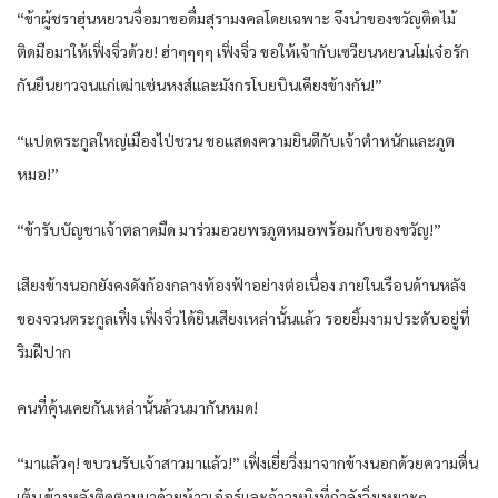
“ข้า​ผู้ชรา​ฮุ่น​หยวน​จื่อ​มาขอ​ดื่ม​สุรา​มงคล​โดยเฉพาะ​ จึงนำ​ของขวัญ​ติดไม้
ติดมือ​มาให้​เฟิ่งจิ่ว​ด้วย​! ฮ่าๆๆๆๆ เฟิ่งจิ่ว​ ขอให้​เจ้ากับ​เซวียน​หยวน​โม่เจ๋อ​รัก​
กัน​ยืนยาว​จน​แก่เฒ่า​เช่น​หงส์​และ​มังกร​โบยบิน​เคียงข้าง​กัน​!”
“แปด​ตระกูล​ใหญ่​เมือง​ไป่ชวน​ ขอแสดงความยินดี​กับ​เจ้าตำหนัก​และ​ภูต​
หมอ​!”
“ข้า​รับ​บัญชา​เจ้าตลาดมืด​ มาร่วม​อวยพร​ภูต​หมอ​พร้อมกับ​ของขวัญ​!”
เสียง​ข้างนอก​ยังคง​ดังก้อง​กลาง​ท้องฟ้า​อย่าง​ต่อเนื่อง​ ภายใน​เรือน​ด้านหลัง​
ของ​จวน​ตระกูล​เฟิ่ง เฟิ่งจิ่ว​ได้ยิน​เสียง​เหล่านั้น​แล้ว​ รอยยิ้ม​งามประดับ​อยู่​ที่​
ริมฝีปาก​
คน​ที่​คุ้นเคย​กัน​เหล่านั้น​ล้วน​มากัน​หมด​!
“มาแล้ว​ๆ! ขบวน​รับ​เจ้าสาว​มาแล้ว​!” เฟิ่งเยี่ย​วิ่ง​มาจาก​ข้างนอก​ด้วย​ความตื่น
เต้น​ ข้างหลัง​ติด​ตามมา​ด้วย​ห้าว​เอ๋อร์​และ​จ้าว​หมิง​ที่​กำลัง​วิ่งเหยาะๆ​