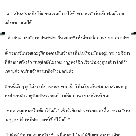
“เอ๋​? เป็น​เช่นนั้น​ไปได้​อย่างไร​ แล้​วจะ​ให้​ข้า​ทำ​อะไร​” เฟิ่งเยี่ย​ฟังแล้​วอด​
ถลึงตา​ถามไม่ได้​
“เจ้าเดิน​ตามหลัง​มาอย่าง​ว่าง่าย​ก็​พอแล้ว​” เฟิ่งจิ่ว​เหลือบมอง​เขา​ก่อน​กล่าว​
ซั่งกวน​หวั่น​หรง​และ​ซู่ซีสอง​คน​เดิน​เข้ามา​ เห็น​ใน​เรือน​มีคน​อยู่​มากมาย​ จึงมา
ที่​ข้าง​กาย​เฟิ่งจิ่ว​ “เหตุใด​ยัง​ไม่สวมมงกุฎ​หงส์​อีก​ เร็ว​ นำ​มงกุฎ​หงส์​มา ใกล้​ถึง
เวลา​แล้ว​ คนรับ​เจ้าสาว​มาถึงข้างนอก​แล้ว​”
ตอนนี้​เด็ก​ๆ ถูก​ไล่ออก​ไปจน​หมด​ พวก​เยี่ย​จิงใน​เรือน​รีบ​ช่วย​นาง​สวมมงกุฎ​
หงส์​ ก่อน​ตรวจดู​ตั้งแต่​หัว​จรด​เท้า​ว่า​มีข้อบกพร่อง​อะไร​หรือไม่​
“หมวก​คลุม​หน้า​นี้​ไม่ต้อง​ใช้แล้ว​” เฟิ่งจิ่ว​ยิ้ม​กล่าว​พร้อม​มอง​ที่​พวก​นาง​ “บน​
มงกุฎ​หงส์​มีม่าน​ไข่มุก​ เท่านี้​ก็​ใช้ได้​แล้ว​”
“ไม่ต้อง​ใช้หมวก​คลุม​หน้า​? ข้า​เหมือน​จะไม่เคย​ได้ยิน​มาก่อน​นะ​! เจ้าสาว​