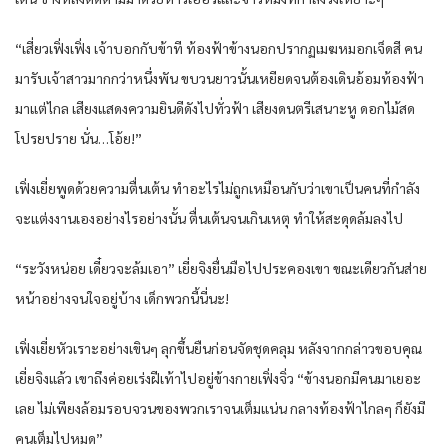
“เสี่ยว​เฟิ่งเฟิ่ง เจ้าบอก​กับ​ข้า​ที​ ท้องฟ้า​ข้างนอก​ปรากฏ​เมฆหมอก​เจ็ด​สี คน​
มารับ​เจ้าสาว​มากกว่า​หนึ่ง​พัน​ ขบวน​ยาว​นั้น​เหยียด​จน​ต้อง​เดิน​อ้อม​ท้องฟ้า​
มาแต่ไกล​ เสียง​แสดงความยินดี​ดัง​ไปทั่ว​ฟ้า เสียงดนตรี​เสนาะ​หู​ ดอกไม้สด​
โปรยปราย​ นั่น​…โอ้ย​!”
เฟิ่งเยี่ย​พูด​ด้วย​ความตื่นเต้น​ ทำ​อะไร​ไม่ถูก​เหมือนกับ​ว่า​เขา​เป็น​คน​ที่​กำลัง
จะ​แต่งงาน​เอง​อย่างไร​อย่างนั้น​ ตื่นเต้น​จน​เกิน​เหตุ​ ทำให้​สะดุด​ล้ม​ลง​ไป
“ระวัง​หน่อย​ เดี๋ยว​จะล้ม​เอา​” เยี่ย​จิงยื่นมือ​ไปประคอง​เขา​ ขณะเดียวกัน​ส่าย
หน้า​อย่าง​จนใจ​อยู่​บ้าง​ เด็ก​พวก​นี้​นี่​นะ​!
เฟิ่งเยี่ย​หัวเราะ​อย่าง​เขิน​ๆ ลุกขึ้น​ยืน​ก่อน​จัด​ชุด​คลุม​ หลังจาก​กล่าว​ขอบคุณ​
เยี่ย​จิงแล้ว​ เขา​ถึงค่อย​เร่งฝีเท้า​ไปอยู่​ข้าง​กาย​เฟิ่งจิ่ว​ “ข้างนอก​มีคน​มาเยอะ​
เลย​ ไม่เพียง​ล้อมรอบ​จวน​ของ​พวกเรา​จน​เต็ม​แน่น​ กลาง​ท้องฟ้า​ไกลๆ​ ก็​ยังมี​
คน​เต็มไปหมด​”