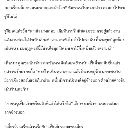
ออกเรือน​ต้อง​สวม​หมวก​คลุม​หน้า​ด้วย​” ซั่งกวน​หวั่น​หรง​กล่าว​ อด​มอง​ไปทาง​
ซู่ซีไม่ได้​
ซู่ซีมอง​แล้ว​ยิ้ม​ “ตามใจ​นาง​เถอะ​! เดิมที​นาง​ก็​ไม่ใช่คนธรรมดา​อยู่แล้ว​ งาน
แต่งงาน​ย่อม​ไม่จำเป็นต้อง​ทำตาม​คน​ทั่วไป​ ยิ่งไปกว่านั้น​ ที่​นาง​พูด​ก็​ถูกต้อง​
เช่นกัน​ บน​มงกุฎ​หงส์​นี้​มีม่าน​ไข่มุก​ ปิดบัง​เอาไว้​กึ่งหนึ่ง​แล้ว​ งดงาม​นัก​”
เห็น​นาง​พูด​เช่นนั้น​ ซั่งกวน​หวั่น​หรง​จึงค่อย​พยักหน้า​ เฟิ่งจิ่ว​ลุกขึ้น​ยืน​แล้ว​
กล่าว​พร้อม​รอยยิ้ม​ “หงส์​ไฟเห็น​พวกเขา​มาแล้ว​บินวน​อยู่​ข้างนอก​เช่นกัน​
มังกร​เขียว​ของ​โม่เจ๋อ​ก็​มาด้วย​ หนึ่ง​มังกร​หนึ่ง​หงส์​อยู่​ข้างนอก​ ต่าง​ฝ่าย​ต่าง​ขับ​
เน้น​กันและกัน​”
“ยาย​หนู​เฟิ่ง เจ้าเตรียมตัว​ดีแล้ว​ใช่หรือไม่​” เสียง​ของ​เฟิ่งซาน​หยวน​ดัง​มา
จาก​ข้างนอก​
“เสี่ยว​จิ่ว​ เสร็จ​แล้ว​หรือยัง​” เฟิ่งเซียว​ถามเช่น​เดียว​