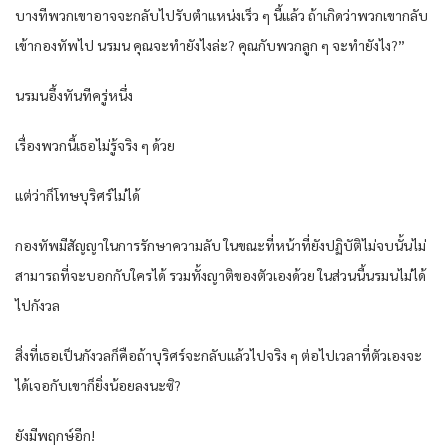
บางทีพวกเขาอาจจะกลับไปรับตำแหน่งเร็ว ๆ นี้แล้ว ถ้าเกิดว่าพวกเขากลับ
เข้ากองทัพไป นรมน คุณจะทำยังไงล่ะ? คุณกับพวกลูก ๆ จะทำยังไง?”
นรมนอึ้งทันทีครู่หนึ่ง
เรื่องพวกนี้เธอไม่รู้จริง ๆ ด้วย
แต่ว่าก็โทษบุริศร์ไม่ได้
กองทัพมีสัญญาในการรักษาความลับ ในขณะที่หน้าที่ยังปฏิบัติไม่จบนั้นไม่
สามารถที่จะบอกกับใครได้ รวมทั้งญาติของตัวเองด้วย ในส่วนนี้นรมนไม่ได้
ไปกังวล
สิ่งที่เธอเป็นกังวลก็คือถ้าบุริศร์จะกลับแล้วไปจริง ๆ ต่อไปเวลาที่ตัวเองจะ
ได้เจอกับเขาก็ยิ่งน้อยลงนะซิ?
ยังมีพฤกษ์อีก!