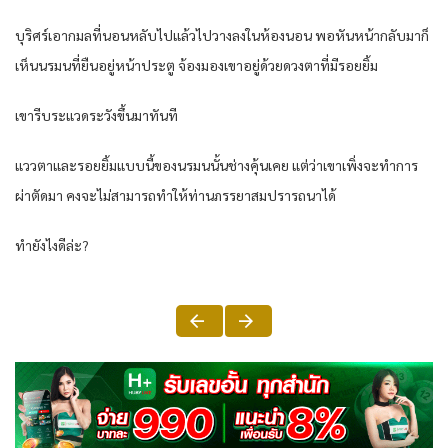
บุริศร์เอากมลที่นอนหลับไปแล้วไปวางลงในห้องนอน พอหันหน้ากลับมาก็
เห็นนรมนที่ยืนอยู่หน้าประตู จ้องมองเขาอยู่ด้วยดวงตาที่มีรอยยิ้ม
เขารีบระแวดระวังขึ้นมาทันที
แววตาและรอยยิ้มแบบนี้ของนรมนนั้นช่างคุ้นเคย แต่ว่าเขาเพิ่งจะทำการ
ผ่าตัดมา คงจะไม่สามารถทำให้ท่านภรรยาสมปรารถนาได้
ทำยังไงดีล่ะ?