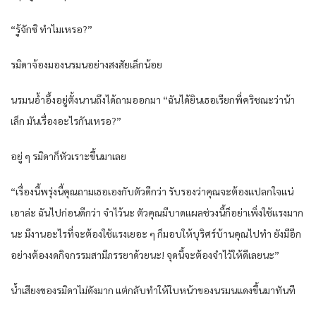
“รู้จักซิ ทำไมเหรอ?”
รมิดาจ้องมองนรมนอย่างสงสัยเล็กน้อย
นรมนอ้ำอึ้งอยู่ตั้งนานถึงได้ถามออกมา “ฉันได้ยินเธอเรียกพี่คริชณะว่าน้า
เล็ก มันเรื่องอะไรกันเหรอ?”
อยู่ ๆ รมิดาก็หัวเราะขึ้นมาเลย
“เรื่องนี้พรุ่งนี้คุณถามเธอเองกับตัวดีกว่า รับรองว่าคุณจะต้องแปลกใจแน่
เอาล่ะ ฉันไปก่อนดีกว่า จำไว้นะ ตัวคุณมีบาดแผลช่วงนี้ก็อย่าเพิ่งใช้แรงมาก
นะ มีงานอะไรที่จะต้องใช้แรงเยอะ ๆ ก็มอบให้บุริศร์บ้านคุณไปทำ ยังมีอีก
อย่างต้องงดกิจกรรมสามีภรรยาด้วยนะ! จุดนี้จะต้องจำไว้ให้ดีเลยนะ”
น้ำเสียงของรมิดาไม่ดังมาก แต่กลับทำให้ใบหน้าของนรมนแดงขึ้นมาทันที