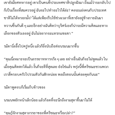
เขายังมียศทหารอยู่ เขาเป็นคนที่ประเทศชาติปลูกฝังมา ถึงแม้ว่าจะกลับไป
ก็เป็นเรื่องที่สมควรอยู่ ฉันจะไปทำอะไรได้ล่ะ? คงจะแย่งคนกับประเทศ
ชาติไม่ได้หรอกมั้ง? ได้แต่เพียงรีบใช้ช่วงเวลาที่เขายังอยู่ข้างกายฉันมา
หวานชื่นกันดี ๆ และอีกอย่างฉันคิดว่าบุริศร์เองก็น่าจะมีความคิดและทาง
เลือกของตัวเองอยู่ ฉันไม่อยากจะแทรกแซงเขา ”
รมิดานิ่งอึ้งไปครู่หนึ่ง แล้วก็ยิ่งนับถือต่อนรมนมากขึ้น
“คุณนี่เหมาะจะเป็นภรรยาทหารจริง ๆ เลย อย่างอื่นฉันก็จะไม่พูดแล้ว ใน
เมื่อคุณคิดตกได้แล้ว งั้นก็จะดีที่สุดเลย อ๋อใช่แล้ว พรุ่งนี้พี่คริชณะชวนพวก
เราสี่ครอบครัวไปรวมตัวกันสักหน่อย พอถึงตอนนั้นค่อยคุยกันนะ”
รมิดาพูดจบก็เริ่มเก็บข้าวของ
นรมนพยักหน้าเล็กน้อย แล้วก็อดที่จะนึกถึงงามสุดาขึ้นมาไม่ได้
“คุณรู้จักงามสุดาภรรยาของพี่คริชณะหรือเปล่า?”