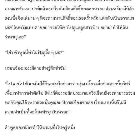
อรรณพกับเธอ ปกติแล้วเธอก็จะไม่ติดแด๊ดดี้ของเธอหรอก ส่วนพริมามีนิสัย
สงบนิ่ง จึงแค่นาน ๆ ทีจะถามหาแด๊ดดี้ของเธอครั้งหนึ่ง แต่กลับเป็นอรรณพ
นะซิ ฉันหวังแทบตายอยากจะให้เขาไปดูแลลูกสาวบ้าง อย่ามาทำให้ฉัน
รำคาญเลย”
“โย่ว คำพูดนี้ทำไมฟังดูจี๊ด ๆ นะ?”
นรมนจ้องมองรมิดาอย่างรู้สึกขำขัน
“ไป เลยไป ตัวเองไม่ได้กินองุ่นก็อย่ามาว่าองุ่นเปรี้ยว เมื่อช่วงสายนี้บุริศร์
เพิ่งมาทำการผ่าตัดไป ยังไงก็ต้องรอสักประมาณครึ่งเดือนถึงจะสามารถร่วม
หอกับคุณได้ เพราะฉะนั้นคุณอย่าโกรธเคืองเขาเลย เรื่องแบบนั้นก็ไม่มี
ความจำเป็นที่จะต้องทำทุกวันหรอก”
คำพูดของรมิดาทำให้นรมนอึ้งไปครู่หนึ่ง