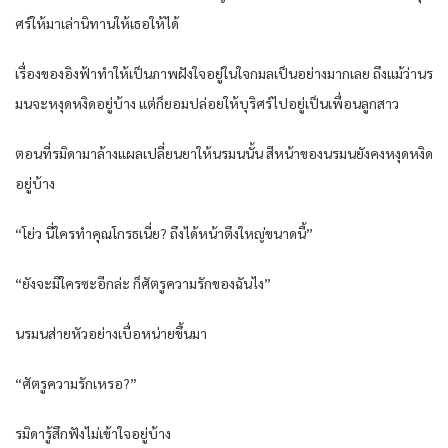
ศร์ให้มาเล่านิทานให้เธอให้ได้
เรื่องของอิงฟ้าทำให้เป็นภาพฝังใจอยู่ในใจกมลเป็นอย่างมากเลย ถึงแม้ว่านร
มนจะหงุดหงิดอยู่บ้าง แต่ก็ยอมปล่อยให้บุริศร์ไปอยู่เป็นเพื่อนลูกสาว
ตอนที่รมิดามาล้างแผลเปลี่ยนยาให้นรมนนั้น สีหน้าของนรมนยังคงหงุดหงิด
อยู่บ้าง
“โย่ว นี่ใครทำคุณโกรธเนี่ย? ถึงได้หน้าตึงใหญ่ขนาดนี้”
“ยังจะมีใครซะอีกล่ะ ก็ศัตรูความรักของฉันไง”
นรมนส่ายหัวอย่างเบื่อหน่ายขึ้นมา
“ศัตรูความรักเหรอ?”
รมิดารู้สึกฟังไม่เข้าใจอยู่บ้าง