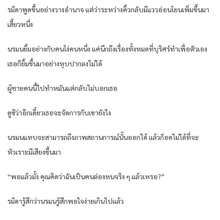
รมิดาพูดขึ้นอย่างวางอำนาจ แต่ว่าระหว่างคิ้วกลับมีแววอ่อนโยนเพิ่มขึ้นมา
เสี้ยวหนึ่ง
นรมนยิ้มอย่างกับคนโง่คนหนึ่ง แค่นึกถึงเรื่องทั้งหมดที่บุริศร์ทำเพื่อตัวเอง
เธอก็ยิ้มขึ้นมาอย่างหุบปากลงไม่ได้
ผู้ชายคนนี้ไปทำหมันแต่กลับไม่บอกเธอ
ดูซิว่าอีกเดี๋ยวเธอจะจัดการกับเขายังไง
นรมนแทบจะสามารถถึงภาพสถานการณ์นั้นออกได้ แล้วก็อดไม่ได้ที่จะ
หัวเราะมีเสียงขึ้นมา
“พอแล้วมั้ง คุณคิดว่าฉันเป็นคนล่องหนจริง ๆ แล้วเหรอ?”
รมิดารู้สึกว่านรมนรู้สึกพอใจง่ายเกินไปแล้ว