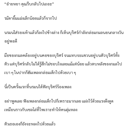
“อ๋ายหยา คุณรีบกลับไปเถอะ”
รมิดายิ้มแฉ่งเล็กน้อยแล้วก็จากไป
นรมนใส่รองเท้าแล้วก็ลงไปข้างล่าง ก็เห็นบุริศร์กำลังกล่อมกมลนอนกลางวัน
อยู่พอดี
มือของกมลคล้องอยู่บนคอของบุริศร์ จนแทบจะแขวนอยู่บนตัวบุริศร์ทั้ง
ตัว แต่บุริศร์กลับไม่ได้รู้สึกไม่ชอบใจเลยแม้แต่น้อย แล้วตบหลังของกมลไป
เบา ๆ ในปากก็ฮัมเพลงกล่อมเด็กไปด้วยเบา ๆ
นี่เป็นครั้งแรกที่นรมนได้ฟังบุริศร์ร้องเพลง
อย่าพูดเลย ฟังเพลงกล่อมเด็กไปก็เพราะมากเลย แฝงไว้ด้วยแรงดึงดูด
เหมือนราวกับเชลโล่ที่ไพเราะทำให้คนลุ่มหลง
ตัวเธอเองก็ยังจะหลงไปด้วยแล้ว