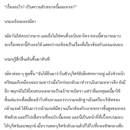
“เรื่องอะไร? เป็นความลับขนาดนี้เลยเหรอ?”
นรมนจ้องมองรมิดา
รมิดาไม่ใช่คนปากมาก และยิ่งไม่ใช่คนที่จะนินทาใคร ตอนนี้สามารถมาบ
อกเรื่องพวกนี้กับเธอได้ แสดงว่าจะต้องเป็นเรื่องที่เกี่ยวข้องกับเธอแน่นอน
นรมนรู้สึกตื่นเต้นขึ้นมาทันที
รมิดาค่อย ๆ พูดขึ้น “ฉันได้ยินมาว่าในตัวบุริศร์ยังมียศทหารอยู่ แล้วหัวหน้า
คริชณะก็เหมือนจะถามเขาว่าเมื่อไหร่จะกลับมาทำงานในกรมทหารอีก ยังมี
อีก พฤกษ์ไม่ได้โดนชนจนกลายเป็นเจ้าชายนิทรา แต่ว่ายืมเหตุผลนี้มาใช้
ตั้งแต่แรกเพื่อเสี่ยงเข้าไปค้นหาและรวบรวมหลักฐานในเครือบริษัทของ
กล้าณรงค์ ได้ยินมาว่ากล้าณรงค์มีความเกี่ยวข้องกับนายทหารขั้นสูงของกอง
ทัพด้วย และก็ไปเพื่อรายชื่อฉบับนี้แหละ และนี่เป็นหน้าที่ที่เบื้องบนมอบ
ให้บุริศร์และพฤกษ์ เมื่อวานพอบุริศร์กลับมาแล้วก็ได้ไปที่กองทัพกลางดึก