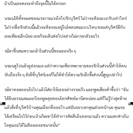
ถ้าเป็นเธอคงจะทำถึงจุดนี้ไม่ได้หรอก
นรมนใช้ทั้งหมดของแรงกายแรงใจไปรักบุริศร์ ไม่ว่าจะต้องแบกรับเท่าไหร่
ไม่ว่าเพื่อรักส่วนนี้แล้วจะต้องจมอยู่ในโคลนตมแบบไหน ขอแค่บุริศร์ดีกับ
เธอเพียงเล็กน้อย เธอก็จะเดินต่อไปอย่างไม่เกรงกลัวอะไร
รมิดาชื่นชมความกล้าในส่วนนี้ของเธอจริง ๆ
นรมนดูไปแล้วดูอ่อนแอ แต่ว่าความเพียรพยายามของรักในส่วนนี้ทำให้คน
นับถือจริง ๆ ยังดีที่บุริศร์เองก็ไม่ได้ทำให้ความรักลึกซึ้งส่วนนี้สูญเปล่าไป
รมิดาทอดถอนใจไป แล้วใส่ยาให้เธออย่างรวดเร็ว และพูดเสียงต่ำขึ้นว่า “ฉัน
ได้ยินอรรณพและป้องพูดคุยตอนโทรศัพท์มานิดหน่อย แต่ก็ไม่รู้ว่าสุดท้าย
แล้วสิ่งที่บุริศร์บ้านคุณเลือกคืออะไร แต่ฉันจะบอกคุณล่วงหน้านะ คุณจะ
ได้เตรียมใจไว้ก่อน ถ้าเกิดเขาได้ทำการตัดสินใจออกมาแล้ว ความแตกต่างใน
ใจคุณจะได้ไม่ต้องเยอะขนาดนั้น”