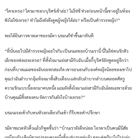
“ใครเหรอ? ใครมาชอบบุริศร์เข้าล่ะ? ไม่ใช่ซิ ช่วงก่อนหน้านี้เขาอยู่ในห้อง
ขังไม่ใช่เหรอ? ทำไมถึงยังดึงดูดผู้หญิงได้ล่ะ? หรือเป็นตำรวจหญิง?”
พอได้ยินการคาดเดาของรมิดา นรมนก็ขำขึ้นมาทันที
“ที่นั่นจะไปมีตำรวจหญิงอะไรกัน เป็นกมลของบ้านเรานี่ นี่ไม่ใช่คนรักตัว
เล็กของพ่อเธอเหรอ? ที่ตั้งใจมาแย่งสามีกับฉัน เมื่อกี้บุริศร์ยังพูดอยู่อีกว่า
ก่อนที่บาดแผลของฉันจะตกสะเก็ด เขาจะนอนกับองค์หญิงน้อยของเขาไป
คุณว่าฉันลำบากอุ้มท้องมาตั้งสิบเดือน แต่กลับลำบากลำบนคลอดศัตรู
ความรักแบบนี้ออกมาคนหนึ่ง แถมยังตั้งใจมาแย่งสามีกับฉันโดยเฉพาะด้วย
บ้านคุณมีตั้งสองคน จัดการกันยังไงบ้างเหรอ?”
นรมนเจอเข้ากับคนหัวอกเดียวกันเข้า ก็รีบขอคำปรึกษา
รมิดาขมวดหัวคิ้วแล้วก็พูดขึ้นว่า “บ้านเรายังดีหน่อย ไอรดาเป็นคนมีนิสัย
เหมือนกับเด็กผู้ชายปลอมคนหนึ่งตั้งแต่แรกอยู่แล้ว ขอแค่พริมาไม่ไปแย่ง