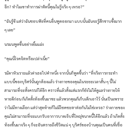
อีก? ทำไมเขาทำการผ่าตัดนี้คุณไม่รู้จริง ๆ เหรอ?”
“ฉันรู้ซิ แต่ว่าฉันชอบฟังที่คนอื่นพูดออกมา แบบนั้นฉันจะรู้สึกซาบซึ้งมาก
ๆ เลย”
นรมนพูดขึ้นอย่างยิ้มแฉ่ง
“คุณนี่โรคจิตหรือเปล่าเนี่ย”
รมิดาหัวเราะแล้วด่าเธอไปคำหนึ่ง จากนั้นก็พูดขึ้นว่า “ที่จริงการกระทำ
แบบนี้ของบุริศร์นั้นถูกต้องแล้ว ร่างกายของคุณในระยะเวลาสั้น ๆ นี้ไม่
สามารถที่จะตั้งครรภ์ได้อีก คราวที่แล้วตั้งแต่แรกก็ยังไม่ได้ดูแลร่างกายให้
หายดีก่อน ก็เกิดตั้งท้องขึ้นมาซะ แล้วพวกคุณก็เก็บเด็กเอาไว้ นั่นเป็นเพราะ
ว่าไม่มีทางเลือก แต่ว่าสุดท้ายก็ไม่มีโชคชะตาต่อกันไม่ใช่เหรอ? ร่างกายของ
คุณไม่สามารถที่จะแบกรับอาการบาดเจ็บที่ใหญ่ขนาดนี้ได้อีกแล้ว ถ้าเกิดตั้ง
ท้องขึ้นมาจริง ๆ ก็จะอันตรายถึงชีวิตแน่ ๆ บุริศร์ของบ้านคุณเป็นคนที่เชื่อ