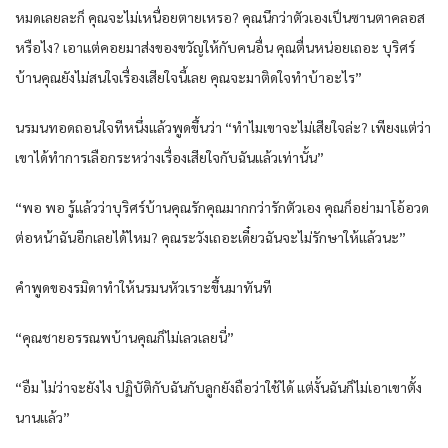
หมดเลยละก็ คุณจะไม่เหนื่อยตายเหรอ? คุณนึกว่าตัวเองเป็นซานตาคลอส
หรือไง? เอาแต่คอยมาส่งของขวัญให้กับคนอื่น คุณตื่นหน่อยเถอะ บุริศร์
บ้านคุณยังไม่สนใจเรื่องเสียใจนี้เลย คุณจะมาติดใจทำบ้าอะไร”
นรมนทอดถอนใจทีหนึ่งแล้วพูดขึ้นว่า “ทำไมเขาจะไม่เสียใจล่ะ? เพียงแต่ว่า
เขาได้ทำการเลือกระหว่างเรื่องเสียใจกับฉันแล้วเท่านั้น”
“พอ พอ รู้แล้วว่าบุริศร์บ้านคุณรักคุณมากกว่ารักตัวเอง คุณก็อย่ามาโอ้อวด
ต่อหน้าฉันอีกเลยได้ไหม? คุณระวังเถอะเดี๋ยวฉันจะไม่รักษาให้แล้วนะ”
คำพูดของรมิดาทำให้นรมนหัวเราะขึ้นมาทันที
“คุณชายอรรณพบ้านคุณก็ไม่เลวเลยนี่”
“อืม ไม่ว่าจะยังไง ปฏิบัติกับฉันกับลูกยังถือว่าใช้ได้ แต่งั้นฉันก็ไม่เอาเขาตั้ง
นานแล้ว”