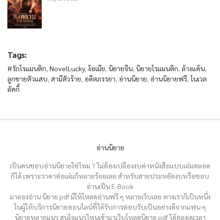
Tags:
#รักโรแมนติก
,
NovelLucky
,
ง้อเมีย
,
นิยายจีน
,
นิยายโรแมนติก
,
ล้างแค้น
,
ลูกชายตัวแสบ
,
สามีตัวร้าย
,
อดีตภรรยา
,
อ่านนิยาย
,
อ่านนิยายฟรี
,
โนเวล
ลัคกี้
อ่านนิยาย
เป็นคนชอบอ่านนิยายใช่ไหม ? ไม่ต้องเปลืองงบค่าหนังสือแบบเล่มตลอด
ก็ได้ เพราะราคาต่อเล่มก็หลายร้อยเลย สำหรับสายประหยัดงบหรือชอบ
อ่านเป็น E-Book
มาลองอ่าน นิยาย pdf มีให้โหลดอ่านฟรี ๆ หลายเว็บเลย ทางเราก็เป็นหนึ่ง
ในผู้ให้บริการนิยายออนไลน์ที่ได้รับการตอบรับเป็นอย่างดีจากแฟน ๆ
นิยายหลายแนว สนใจแนวไหนเข้ามาเว็บโหลดนิยาย pdf ได้ตลอดเวลา