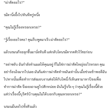
“ผ่าตัดอะไร?”
รมิดานิ่งอึ้งไปทันทีครู่หนึ่ง
“คุณไม่รู้เรื่องหรอกเหรอ?”
“รู้เรื่องอะไรคะ? คุณรีบพูดมาเร็ว ผ่าตัดอะไร?”
แล้วนรมนก็จะลุกขึ้นมานั่งทันที แต่กลับโดนรมิดากดตัวไว้ซะก่อน
“อย่าขยับ ฉันกำลังทำแผลให้คุณอยู่ ก็ไม่ใช่การผ่าตัดใหญ่อะไรหรอก คุณ
อย่าร้อนใจมากไปเลย มันก็แค่การผ่าตัดทำหมันเท่านั้น เมื่อช่วงเช้าพอดีฉัน
ไปทางนั้นเพื่อทำการส่งมอบงานต่อให้กับโพนี่ ก็เห็นเขามาหาป้องเพื่อ
ทำการผ่าตัด จึงลองถามดูไปสักหน่อย ฉันไม่รู้จริง ๆ ว่าคุณไม่รู้เรื่องนี้ด้วย
แต่ว่าเรื่องนี้บุริศร์บ้านคุณไม่ได้บอกกับคุณหรอกเหรอ?”
นรมนมึนงงไปทั้งตัวแล้ว