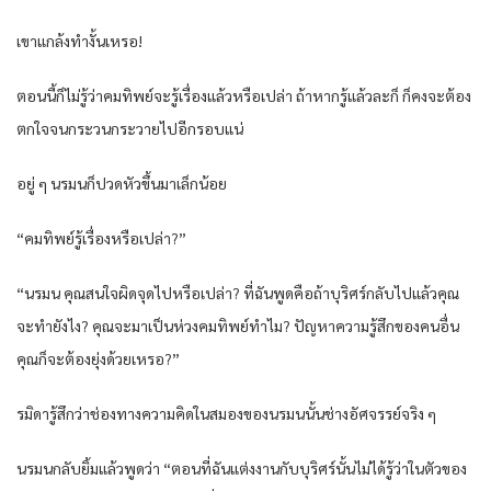
เขาแกล้งทำงั้นเหรอ!
ตอนนี้ก็ไม่รู้ว่าคมทิพย์จะรู้เรื่องแล้วหรือเปล่า ถ้าหากรู้แล้วละก็ ก็คงจะต้อง
ตกใจจนกระวนกระวายไปอีกรอบแน่
อยู่ ๆ นรมนก็ปวดหัวขึ้นมาเล็กน้อย
“คมทิพย์รู้เรื่องหรือเปล่า?”
“นรมน คุณสนใจผิดจุดไปหรือเปล่า? ที่ฉันพูดคือถ้าบุริศร์กลับไปแล้วคุณ
จะทำยังไง? คุณจะมาเป็นห่วงคมทิพย์ทำไม? ปัญหาความรู้สึกของคนอื่น
คุณก็จะต้องยุ่งด้วยเหรอ?”
รมิดารู้สึกว่าช่องทางความคิดในสมองของนรมนนั้นช่างอัศจรรย์จริง ๆ
นรมนกลับยิ้มแล้วพูดว่า “ตอนที่ฉันแต่งงานกับบุริศร์นั้นไม่ได้รู้ว่าในตัวของ