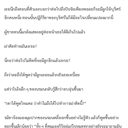
เธอนึกถึงตอนที่ตัวเองบอกว่าต่อไปถึงปัจจัยเพียงพอละก็จะมีลูกให้บุริศร์
อีกคนหนึ่ง ตอนนั้นปฏิกิริยาของบุริศร์ไม่ได้มีอะไรเปลี่ยนแปลงมากนี่
ผู้ชายคนนี้แกล้งแสดงอยู่ต่อหน้าเธอได้ดีเกินไปแล้ว
ผ่าตัดทำหมันเหรอ?
นี่กะว่าต่อไปไม่คิดที่จะมีลูกอีกแล้วเหรอ?
ถึงว่าละถึงได้พูดว่ามีลูกเยอะแล้วกลัวเธอเหนื่อย
แต่ว่าในใจลึก ๆ ของนรมนกลับรู้สึกว่าอบอุ่นขึ้นมา
“เขาได้พูดไหมคะ ว่าทำไมถึงได้ไปทำการผ่าตัดนี้?”
รมิดาจ้องมองมุมปากของนรมนคลี่ออกขึ้นอย่างไม่รู้ตัว แล้วก็พูดขึ้นอย่าง
ดูถูกขึ้นเล็กน้อยว่า “ทั้ง ๆ ที่คุณเองก็รู้อยู่แก่ใจหมดทุกอย่างยังจะมาถามฉัน