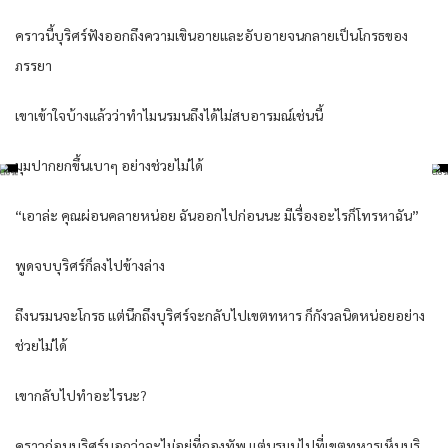
คราวนี้บุริศร์ฟังออกถึงความเขินอายและอับอายจนกลายเป็นโกรธของ
ภรรยา
เขาเข้าใจบ้างแล้วว่าทำไมนรมนถึงได้ไม่สบอารมณ์เช่นนี้
มุมปากยกขึ้นเบาๆ อย่างช่วยไม่ได้
“เอาล่ะ คุณผ่อนคลายหน่อย ฉันออกไปก่อนนะ มีเรื่องอะไรก็โทรหาฉัน”
พูดจบบุริศร์ก็ลงไปข้างล่าง
ถึงนรมนจะโกรธ แต่นึกถึงบุริศร์จะกลับไปเขตทหาร ก็กังวลนิดหน่อยอย่าง
ช่วยไม่ได้
เขากลับไปทำอะไรนะ?
คราวก่อนบุริศร์บอกว่าจะไม่อยู่ที่กองทัพ แต่นรมนไปที่เขตทหารเห็นบุริ