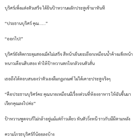
บุริศร์เพิ่งแต่งตัวเสร็จ ได้ยินป้าหวานผลักประตูเข้ามาทันที
“ประธานบุริศร์ คุณ……”
“ออกไป!”
บุริศร์ยังติดกระดุมสองเม็ดไม่เสร็จ สีหน้าเย็นยะเยือกเหมือนน้ำค้างแข็งหน้า
หนาวเดือนสิบสอง ทำให้ป้าหวานตกใจกลัวจนตัวสั่น
เธอถึงได้ตอบสนองว่าตัวเองลืมกฎเกณฑ์ ไม่ได้เคาะประตูจริงๆ
“คือประธานบุริศร์คะ คุณนายเหมือนมีเรื่องด่วนที่ห้องอาหาร ให้ฉันขึ้นมา
เรียกคุณลงไปค่ะ”
ป้าหวานพูดจบก็ไม่กล้าอยู่แม้แต่ก้าวเดียว หันตัววิ่งหนี ราวกับมีผีตามหลัง
ความโกรธบุริศร์ก็น้อยลงบ้าง