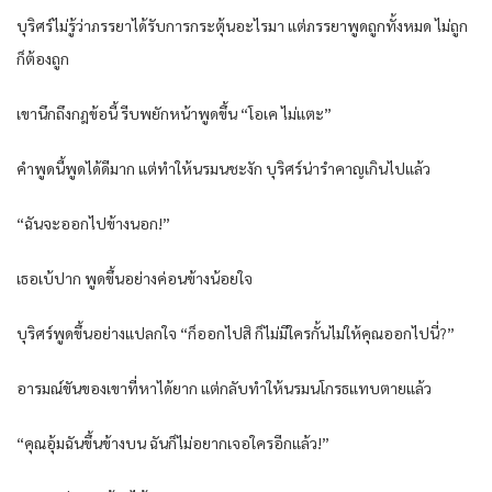
บุริศร์ไม่รู้ว่าภรรยาได้รับการกระตุ้นอะไรมา แต่ภรรยาพูดถูกทั้งหมด ไม่ถูก
ก็ต้องถูก
เขานึกถึงกฎข้อนี้ รีบพยักหน้าพูดขึ้น “โอเค ไม่แตะ”
คำพูดนี้พูดได้ดีมาก แต่ทำให้นรมนชะงัก บุริศร์น่ารำคาญเกินไปแล้ว
“ฉันจะออกไปข้างนอก!”
เธอเบ้ปาก พูดขึ้นอย่างค่อนข้างน้อยใจ
บุริศร์พูดขึ้นอย่างแปลกใจ “ก็ออกไปสิ ก็ไม่มีใครกั้นไม่ให้คุณออกไปนี่?”
อารมณ์ขันของเขาที่หาได้ยาก แต่กลับทำให้นรมนโกรธแทบตายแล้ว
“คุณอุ้มฉันขึ้นข้างบน ฉันก็ไม่อยากเจอใครอีกแล้ว!”