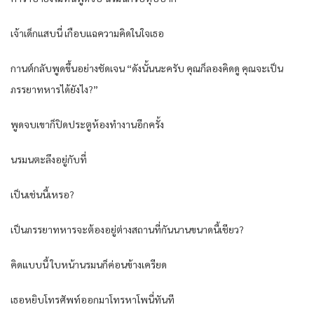
เจ้าเด็กแสบนี่ เกือบแฉความคิดในใจเธอ
กานต์กลับพูดขึ้นอย่างชัดเจน “ดังนั้นนะครับ คุณก็ลองคิดดู คุณจะเป็น
ภรรยาทหารได้ยังไง?”
พูดจบเขาก็ปิดประตูห้องทำงานอีกครั้ง
นรมนตะลึงอยู่กับที่
เป็นเช่นนี้เหรอ?
เป็นภรรยาทหารจะต้องอยู่ต่างสถานที่กันนานขนาดนี้เชียว?
คิดแบบนี้ ใบหน้านรมนก็ค่อนข้างเครียด
เธอหยิบโทรศัพท์ออกมาโทรหาโพนี่ทันที