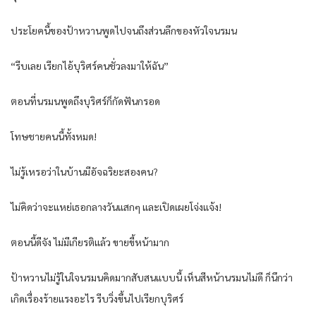
ประโยคนี้ของป้าหวานพูดไปจนถึงส่วนลึกของหัวใจนรมน
“รีบเลย เรียกไอ้บุริศร์คนชั่วลงมาให้ฉัน”
ตอนที่นรมนพูดถึงบุริศร์ก็กัดฟันกรอด
โทษชายคนนี้ทั้งหมด!
ไม่รู้เหรอว่าในบ้านมีอัจฉริยะสองคน?
ไม่คิดว่าจะแหย่เธอกลางวันแสกๆ และเปิดเผยโจ่งแจ้ง!
ตอนนี้ดีจัง ไม่มีเกียรติแล้ว ขายขี้หน้ามาก
ป้าหวานไม่รู้ในใจนรมนคิดมากสับสนแบบนี้ เห็นสีหน้านรมนไม่ดี ก็นึกว่า
เกิดเรื่องร้ายแรงอะไร รีบวิ่งขึ้นไปเรียกบุริศร์