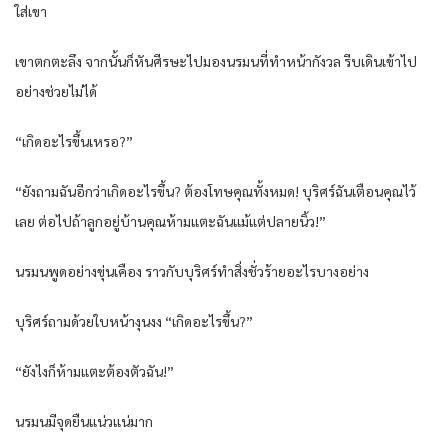
ใส่เขา
เขาตกตะลึง จากนั้นก็หันศีรษะไปมองนรมนที่ทำหน้ากังวล รีบเดินเข้าไป
อย่างช่วยไม่ได้
“เกิดอะไรขึ้นเหรอ?”
“ยังถามฉันอีกว่าเกิดอะไรขึ้น? ต้องโทษคุณทั้งหมด! บุริศร์ฉันเตือนคุณไว้
เลย ต่อไปถ้าลูกอยู่บ้านคุณห้ามแตะฉันแม้แต่ปลายนิ้ว!”
นรมนพูดอย่างขุ่นเคือง ราวกับบุริศร์ทำสิ่งชั่วร้ายอะไรบางอย่าง
บุริศร์ถามด้วยใบหน้างุนงง “เกิดอะไรขึ้น?”
“ยังไงก็ห้ามแตะต้องตัวฉัน!”
นรมนมีจุดยืนแน่วแน่มาก