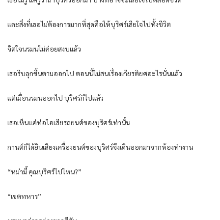
และสิ่งที่เธอไม่ต้องการมากที่สุดคือให้บุริศร์เสียใจไปทั้งชีวิต
จิตใจนรมนไม่ค่อยสงบแล้ว
เธอรีบลุกขึ้นตามออกไป ตอนนี้ไม่สนเรื่องเกียรติยศอะไรนั่นแล้ว
แต่เมื่อนรมนออกไป บุริศร์ก็ไปแล้ว
เธอเห็นแค่ท่อไอเสียรถยนต์ของบุริศร์เท่านั้น
กานต์ก็ได้ยินเสียงเครื่องยนต์ของบุริศร์จึงเดินออกมาจากห้องทำงาน
“หม่ามี้ คุณบุริศร์ไปไหน?”
“เขตทหาร”