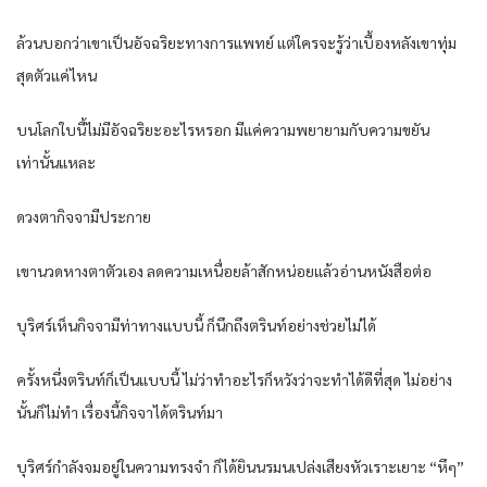
ล้วนบอกว่าเขาเป็นอัจฉริยะทางการแพทย์ แต่ใครจะรู้ว่าเบื้องหลังเขาทุ่ม
สุดตัวแค่ไหน
บนโลกใบนี้ไม่มีอัจฉริยะอะไรหรอก มีแค่ความพยายามกับความขยัน
เท่านั้นแหละ
ดวงตากิจจามีประกาย
เขานวดหางตาตัวเอง ลดความเหนื่อยล้าสักหน่อยแล้วอ่านหนังสือต่อ
บุริศร์เห็นกิจจามีท่าทางแบบนี้ ก็นึกถึงตรินท์อย่างช่วยไม่ได้
ครั้งหนึ่งตรินท์ก็เป็นแบบนี้ ไม่ว่าทำอะไรก็หวังว่าจะทำได้ดีที่สุด ไม่อย่าง
นั้นก็ไม่ทำ เรื่องนี้กิจจาได้ตรินท์มา
บุริศร์กำลังจมอยู่ในความทรงจำ ก็ได้ยินนรมนเปล่งเสียงหัวเราะเยาะ “หึๆ”