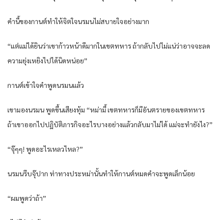
คำนี้ของกานต์ทำให้จิตใจนรมนไม่สบายใจอย่างมาก
“แต่แม่ได้ยินว่าเขาก้าวหน้าดีมากในเขตทหาร ถ้ากลับไปไม่แน่ว่าอาจจะลด
ความยุ่งเหยิงไปได้นิดหน่อย”
กานต์เข้าใจคำพูดนรมนแล้ว
เขามองนรมน พูดขึ้นเสียงทุ้ม “หม่ามี้ เขตทหารก็มีอันตรายของเขตทหาร
ถ้าเขาออกไปปฏิบัติภารกิจอะไรบางอย่างแล้วกลับมาไม่ได้ แม่จะทำยังไง?”
“จุ๊ๆๆ! พูดอะไรเหลวไหล?”
นรมนรีบจุ๊ปาก ท่าทางประหม่านั้นทำให้กานต์หมดคำจะพูดเล็กน้อย
“ผมพูดว่าถ้า”