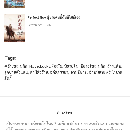
Perfect Guy ผู้ชายคนนี้ฉันดีไซน์เอง
September 9, 2020
Tags:
#รักโรแมนติก
,
NovelLucky
,
ง้อเมีย
,
นิยายจีน
,
นิยายโรแมนติก
,
ล้างแค้น
,
ลูกชายตัวแสบ
,
สามีตัวร้าย
,
อดีตภรรยา
,
อ่านนิยาย
,
อ่านนิยายฟรี
,
โนเวล
ลัคกี้
อ่านนิยาย
เป็นคนชอบอ่านนิยายใช่ไหม ? ไม่ต้องเปลืองงบค่าหนังสือแบบเล่มตลอด
ก็ได้ เพราะราคาต่อเล่มก็หลายร้อยเลย สำหรับสายประหยัดงบหรือชอบ