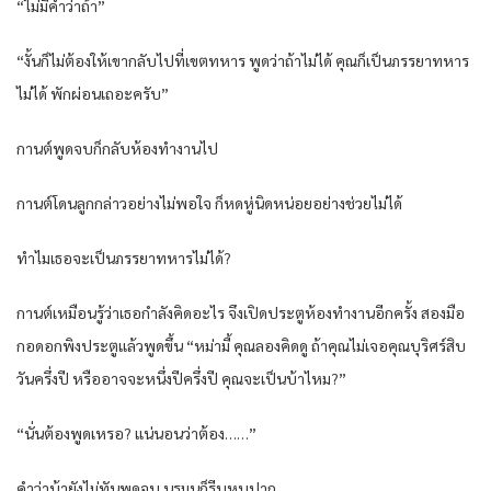
“ไม่มีคำว่าถ้า”
“งั้นก็ไม่ต้องให้เขากลับไปที่เขตทหาร พูดว่าถ้าไม่ได้ คุณก็เป็นภรรยาทหาร
ไม่ได้ พักผ่อนเถอะครับ”
กานต์พูดจบก็กลับห้องทำงานไป
กานต์โดนลูกกล่าวอย่างไม่พอใจ ก็หดหู่นิดหน่อยอย่างช่วยไม่ได้
ทำไมเธอจะเป็นภรรยาทหารไม่ได้?
กานต์เหมือนรู้ว่าเธอกำลังคิดอะไร จึงเปิดประตูห้องทำงานอีกครั้ง สองมือ
กอดอกพิงประตูแล้วพูดขึ้น “หม่ามี้ คุณลองคิดดู ถ้าคุณไม่เจอคุณบุริศร์สิบ
วันครึ่งปี หรืออาจจะหนึ่งปีครึ่งปี คุณจะเป็นบ้าไหม?”
“นั่นต้องพูดเหรอ? แน่นอนว่าต้อง……”
คำว่าบ้ายังไม่ทันพูดจบ นรมนก็รีบหุบปาก