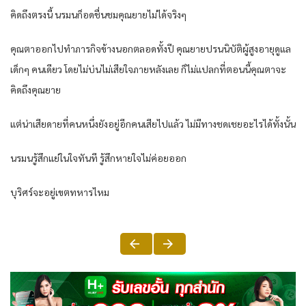
คิดถึงตรงนี้ นรมนก็อดชื่นชมคุณยายไม่ได้จริงๆ
คุณตาออกไปทำภารกิจข้างนอกตลอดทั้งปี คุณยายปรนนิบัติผู้สูงอายุดูแล
เด็กๆ คนเดียว โดยไม่บ่นไม่เสียใจภายหลังเลย ก็ไม่แปลกที่ตอนนี้คุณตาจะ
คิดถึงคุณยาย
แต่น่าเสียดายที่คนหนึ่งยังอยู่อีกคนเสียไปแล้ว ไม่มีทางชดเชยอะไรได้ทั้งนั้น
นรมนรู้สึกแย่ในใจทันที รู้สึกหายใจไม่ค่อยออก
บุริศร์จะอยู่เขตทหารไหม