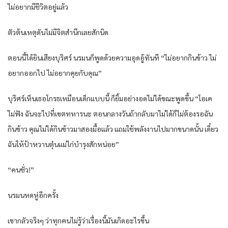
ไม่อยากมีชีวิตอยู่แล้ว
ตัวต้นเหตุดันไม่มีจิตสำนึกเลยสักนิด
ตอนนี้ได้ยินเสียงบุริศร์ นรมนก็พูดด้วยความอุดอู้ทันที “ไม่อยากกินข้าว ไม่
อยากออกไป ไม่อยากคุยกับคุณ”
บุริศร์เห็นเธอโกรธเหมือนเด็กแบบนี้ ก็ยิ้มอย่างอดไม่ได้ขณะพูดขึ้น “โอเค
ไม่ฟัง ฉันจะไปที่เขตทหารนะ ตอนกลางวันถ้ากลับมาไม่ได้ก็ไม่ต้องรอฉัน
กินข้าว คุณไม่ได้กินข้าวมาสองมื้อแล้ว แถมใช้พลังงานไปมากขนาดนั้น เดี๋ยว
ฉันให้ป้าหวานตุ๋นแม่ไก่บำรุงสักหน่อย”
“คนชั่ว!”
นรมนหดหู่อีกครั้ง
เขากลัวจริงๆ ว่าทุกคนไม่รู้ว่าเรื่องนี้มันเกิดอะไรขึ้น