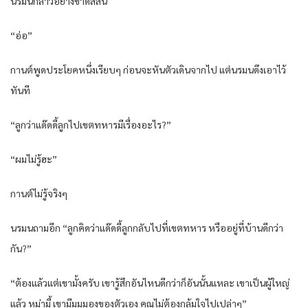
นรมนกล่าวอย่างขาดสีสัน
“อ่อ”
กานต์พูดประโยคหนึ่งเรียบๆ ก่อนจะหันตัวเดินจากไป แต่นรมนดึงเอาไว้
ทันที
“ลูกว่าแด๊ดดี้ลูกไปเขตทหารมีเรื่องอะไร?”
“ผมไม่รู้ฮะ”
กานต์ไม่รู้จริงๆ
นรมนถามอีก “ลูกคิดว่าแด๊ดดี้ลูกกลับไปที่เขตทหาร หรืออยู่ที่บ้านดีกว่า
กัน?”
“ต้องแล้วแต่เขามั้งครับ เขารู้สึกอันไหนดีกว่าก็อันนั้นแหละ เขาเป็นผู้ใหญ่
แล้ว หม่ามี้ เขามีมุมมองของตัวเอง คุณไม่ต้องกลุ้มใจไปเปล่าๆ”