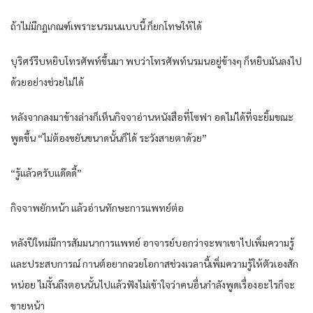
ถ้าไม่มีกฎเกณฑ์เพราะนรมนแบบนี้ ก็ยกโทษให้ได้
บุริศร์รีบหยิบโทรศัพท์ขึ้นมา พบว่าโทรศัพท์นรมนอยู่ข้างๆ ก็หยิบมันลงไป
ด้วยอย่างช่วยไม่ได้
หลังจากลงมาข้างล่างก็เห็นกิจจาอ่านหนังสือที่โซฟา อดไม่ได้ที่จะยิ้มขณะ
พูดขึ้น “ไม่ต้องขยันขนาดนั้นก็ได้ ระวังสายตาด้วย”
“รู้แล้วครับแด๊ดดี้”
กิจจาพยักหน้า แล้วอ่านทักษะการแพทย์ต่อ
หลังปีใหม่มีการสัมมนาการแพทย์ อาจารย์บอกว่าจะพาเขาไปเพิ่มความรู้
และประสบการณ์ กานต์อยากฉวยโอกาสช่วงเวลานี้เพิ่มความรู้ให้ตัวเองสัก
หน่อย ไม่งั้นถึงตอนนั้นไปแล้วฟังไม่เข้าใจว่าคนอื่นกำลังพูดเรื่องอะไรก็จะ
ขายหน้า