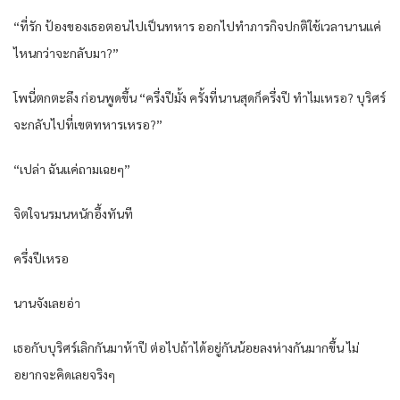
“ที่รัก ป้องของเธอตอนไปเป็นทหาร ออกไปทำภารกิจปกติใช้เวลานานแค่
ไหนกว่าจะกลับมา?”
โพนี่ตกตะลึง ก่อนพูดขึ้น “ครึ่งปีมั้ง ครั้งที่นานสุดก็ครึ่งปี ทำไมเหรอ? บุริศร์
จะกลับไปที่เขตทหารเหรอ?”
“เปล่า ฉันแค่ถามเฉยๆ”
จิตใจนรมนหนักอึ้งทันที
ครึ่งปีเหรอ
นานจังเลยอ่า
เธอกับบุริศร์เลิกกันมาห้าปี ต่อไปถ้าได้อยู่กันน้อยลงห่างกันมากขึ้น ไม่
อยากจะคิดเลยจริงๆ