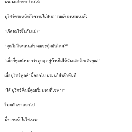
นรมนแค่อยากร้องไห้
บุริศร์ตระหนักถึงความไม่สบอารมณ์ของนรมนแล้ว
“เกิดอะไรขึ้นกันแน่?”
“คุณไม่ต้องสนแล้ว คุณจะอุ้มฉันไหม?”
“เมื่อกี้คุณยังบอกว่า ลูกๆ อยู่บ้านไม่ให้ฉันแตะต้องตัวคุณ!”
เมื่อบุริศร์พูดคำนี้ออกไป นรมนก็สำลักทันที
“ได้ บุริศร์ คืนนี้คุณเริ่มนอนที่โซฟา!”
รีบผลักเขาออกไป
นี่ขายหน้าไม่ใช่เหรอ