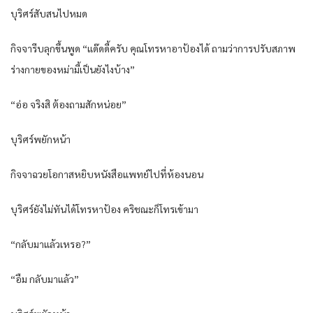
บุริศร์สับสนไปหมด
กิจจารีบลุกขึ้นพูด “แด๊ดดี้ครับ คุณโทรหาอาป้องได้ ถามว่าการปรับสภาพ
ร่างกายของหม่ามี้เป็นยังไงบ้าง”
“อ่อ จริงสิ ต้องถามสักหน่อย”
บุริศร์พยักหน้า
กิจจาฉวยโอกาสหยิบหนังสือแพทย์ไปที่ห้องนอน
บุริศร์ยังไม่ทันได้โทรหาป้อง คริชณะก็โทรเข้ามา
“กลับมาแล้วเหรอ?”
“อืม กลับมาแล้ว”