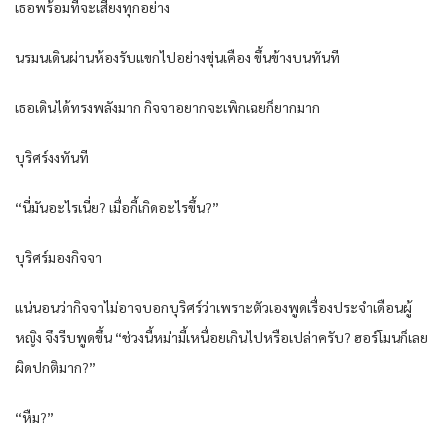
เธอพร้อมที่จะเสี่ยงทุกอย่าง
นรมนเดินผ่านห้องรับแขกไปอย่างขุ่นเคือง ขึ้นข้างบนทันที
เธอเดินได้ทรงพลังมาก กิจจาอยากจะเพิกเฉยก็ยากมาก
บุริศร์งงทันที
“นี่มันอะไรเนี่ย? เมื่อกี้เกิดอะไรขึ้น?”
บุริศร์มองกิจจา
แน่นอนว่ากิจจาไม่อาจบอกบุริศร์ว่าเพราะตัวเองพูดเรื่องประจำเดือนผู้
หญิง จึงรีบพูดขึ้น “ช่วงนี้หม่ามี้เหนื่อยเกินไปหรือเปล่าครับ? ฮอร์โมนก็เลย
ผิดปกติมาก?”
“หืม?”