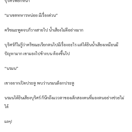
บุริศร์พยักหน้า
“มาเขตทหารหน่อย มีเรื่องด่วน”
คริชณะพูดจบก็วางสายไป น้ำเสียงไม่ดีอย่างมาก
บุริศร์ก็ไม่รู้ว่าคริชณะเรียกตนไปมีเรื่องอะไร แต่ได้ยินน้ำเสียงเหมือนมี
ปัญหามาก เขามองไปข้างบน ต้องขึ้นไป
“นรมน”
เขาอยากเปิดประตู พบว่านรมนล็อกประตู
นรมนได้ยินเสียงบุริศร์ ก็นึกถึงแววตาของเด็กสองคนที่มองตนอย่างช่วยไม่
ได้
แงๆ!