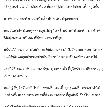
ศร์อยู่บนกำแพงเกียรติยศ ทันใดนั้นเธอก็รู้สึกว่าบุริศร์เกิดมาเพื่ออยู่ที่นั่น
บางทีการจากมาก็อาจจะเป็นเรื่องโหดเหี้ยมที่สุดของเขา
นรมนได้ยินโพนี่เคยพูดตอนคุยเล่นๆ กัน ครั้งหนึ่งบุริศร์บอกป้องว่า ช่วงที่
ได้อยู่เขตทหารเป็นช่วงที่มีความสุขมากที่สุด
ที่นั่นไม่มีการวางแผน ไม่มีภาระ ไม่มีความทรงจำปัจจัยจากภายนอกใดๆ แค่
คุณมีกำลัง แค่คุณทำงานอย่างมีหลักการก็สามารถเติบโตที่เขตทหารได้
เธอก็ได้ยินคุณตากับคุณอาธรณีพูดอยู่หลายครั้ง ที่บุริศร์จากมาคือความสูญ
เสียของเขตทหาร
นรมนรู้ ที่บุริศร์ไม่กลับไปก็อาจจะเพื่อตน เพื่อลูกๆ แต่เพื่อพวกเขาทำให้
เขาต้องทิ้งชุดลายพรางทหารที่ตัวเองชอบมากที่สุดมันดีแล้วจริงๆ เหรอ?
เธอไม่รู้ แค่รู้ว่าถ้าบุริศร์ออกมา บางทีอาจจะเสียใจไปตลอดชีวิต