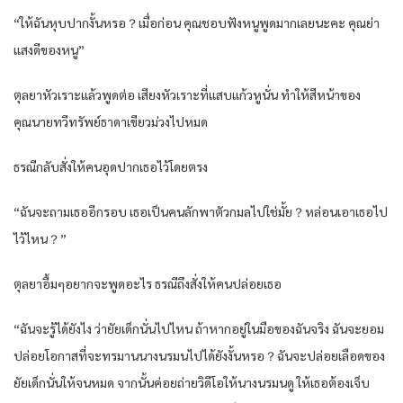
“ให้ฉันหุบปากงั้นหรอ？เมื่อก่อน คุณชอบฟังหนูพูดมากเลยนะคะ คุณย่า
แสงดีของหนู”
ตุลยาหัวเราะแล้วพูดต่อ เสียงหัวเราะที่แสบแก้วหูนั่น ทำให้สีหน้าของ
คุณนายทวีทรัพย์ธาดาเขียวม่วงไปหมด
ธรณีกลับสั่งให้คนอุดปากเธอไว้โดยตรง
“ฉันจะถามเธออีกรอบ เธอเป็นคนลักพาตัวกมลไปใช่มั้ย？หล่อนเอาเธอไป
ไว้ไหน？”
ตุลยาอื้มๆอยากจะพูดอะไร ธรณีถึงสั่งให้คนปล่อยเธอ
“ฉันจะรู้ได้ยังไง ว่ายัยเด็กนั่นไปไหน ถ้าหากอยู่ในมือของฉันจริง ฉันจะยอม
ปล่อยโอกาสที่จะทรมานนางนรมนไปได้ยังงั้นหรอ？ฉันจะปล่อยเลือดของ
ยัยเด็กนั่นให้จนหมด จากนั้นค่อยถ่ายวิดีโอให้นางนรมนดู ให้เธอต้องเจ็บ