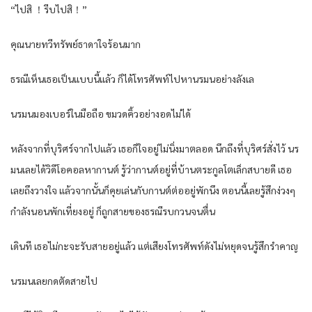
“ไปสิ ！รีบไปสิ！”
คุณนายทวีทรัพย์ธาดาใจร้อนมาก
ธรณีเห็นเธอเป็นแบบนี้แล้ว ก็ได้โทรศัพท์ไปหานรมนอย่างลังเล
นรมนมองเบอร์ในมือถือ ขมวดคิ้วอย่างอดไม่ได้
หลังจากที่บุริศร์จากไปแล้ว เธอก็ใจอยู่ไม่นิ่งมาตลอด นึกถึงที่บุริศร์สั่งไว้ นร
มนเลยได้วิดีโอคอลหากานต์ รู้ว่ากานต์อยู่ที่บ้านตระกูลโตเล็กสบายดี เธอ
เลยถึงวางใจ แล้วจากนั้นก็คุยเล่นกับกานต์ต่ออยู่พักนึง ตอนนี้เลยรู้สึกง่วงๆ
กำลังนอนพักเที่ยงอยู่ ก็ถูกสายของธรณีรบกวนจนตื่น
เดินที เธอไม่กะจะรับสายอยู่แล้ว แต่เสียงโทรศัพท์ดังไม่หยุดจนรู้สึกรำคาญ
นรมนเลยกดตัดสายไป