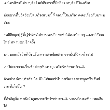
เขาโทรศัพท์ไปหาบุริศร์ แต่เสียดายที่มือถือของบุริศร์ปิดเครื่อง
น้อยมากที่บุริศร์จะปิดเครื่องแบบนี้ ที่ตอนนี้ปิดเครื่อง คงจะเกี่ยวกับนรมน
ซินะ
ธรณีคิดๆอยู่ รู้ทั้งรู้ว่าโทรไปหานรมนอีก จะทำให้เธอรำคาญ แต่เขาก็ยังกด
โทรไปหานรมนอีกครั้ง
นรมนมองมือถือทีนึง แล้วกดวางสายโดยตรง จากนั้นก็ปิดเครื่องไป
เธอไม่อยากจะเกี่ยวข้องใดๆกับตระกูลทวีทรัพย์ธาดาอีกแล้ว
อีกอย่าง ก่อนบุริศร์จะไป ก็ไม่ให้เธอเข้าไปยุ่งเรื่องของตระกูลทวีทรัพย์
ธาดาไม่ใช่รึไง？
ที่สำคัญคือ พอนึงถึงคุณนายทวีทรัพย์ธาดาแล้ว นรมนก็สงบสติอารมณ์ไม่
ได้