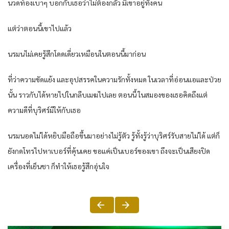
นวดท้องเบาๆ บอกกับเธอว่าไม่ต้องกลัว มีเขาอยู่ทั้งคน
แต่ว่าตอนนี้เขาไปแล้ว
นรมนไม่เคยรู้สึกโดดเดี่ยวเหมือนในตอนนี้มาก่อน
ที่ว่าความขัดแย้ง และอุปสรรคในความรักทั้งหมด ในเวลาที่อ่อนแอและป่วย
นั้น ราวกับได้หายไปในกลีบเมฆไปเลย ตอนนี้ ในสมองของเธอคิดถึงแต่
ความดีที่บุริศร์มีให้กับเธอ
นรมนอดไม่ได้หยิบมือถือขึ้นมาอย่างไม่รู้ตัว รู้ทั้งรู้ว่าบุริศร์รับสายไม่ได้ แต่ก็
ยังกดโทรไปหาเบอร์ที่คุ้นเคย ขอแค่เป็นเบอร์ของเขา ถึงจะเป็นเสียงปิด
เครื่องที่เย็นชา ก็ทำให้เธอรู้สึกอุ่นใจ