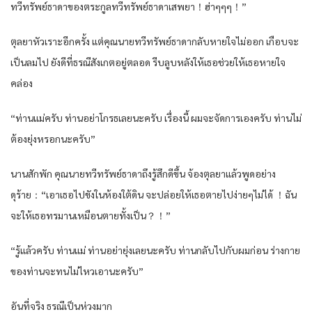
ทวีทรัพย์ธาดาของตระกูลทวีทรัพย์ธาดาเสพยา！ฮ่าๆๆๆ！”
ตุลยาหัวเราะอีกครั้ง แต่คุณนายทวีทรัพย์ธาดากลับหายใจไม่ออก เกือบจะ
เป็นลมไป ยังดีที่ธรณีสังเกตอยู่ตลอด รีบลูบหลังให้เธอช่วยให้เธอหายใจ
คล่อง
“ท่านแม่ครับ ท่านอย่าโกรธเลยนะครับ เรื่องนี้ ผมจะจัดการเองครับ ท่านไม่
ต้องยุ่งหรอกนะครับ”
นานสักพัก คุณนายทวีทรัพย์ธาดาถึงรู้สึกดีขึ้น จ้องตุลยาแล้วพูดอย่าง
ดุร้าย：“เอาเธอไปขังในห้องใต้ดิน จะปล่อยให้เธอตายไปง่ายๆไม่ได้ ！ฉัน
จะให้เธอทรมานเหมือนตายทั้งเป็น？！”
“รู้แล้วครับ ท่านแม่ ท่านอย่ายุ่งเลยนะครับ ท่านกลับไปกับผมก่อน ร่างกาย
ของท่านจะทนไม่ไหวเอานะครับ”
อันที่จริง ธรณีเป็นห่วงมาก