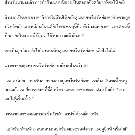
สำหรับนรมนแล้ว การทำร้ายแบบนี้อาจเป็นตลอดชีวิตก็ยากที่จะให้อภัย
ถ้าหากเป็นเขาเอง เขาก็อาจไม่มีวันให้อภัยคุณนายทวีทรัพย์ธาดากับตระกูล
ทวีทรัพย์ธาดาเหมือนกัน แต่ยังไงซะ คนๆนี้ที่ว่าก็เป็นแม่ของเขา และตอนนี้
ที่กลายเป็นแบบนี้ ก็ถือว่าได้รับกรรมแล้วสินะ？
เขาเป็นลูก ไม่ว่ายังไงก็คงทนเห็นคุณนายทวีทรัพย์ธาดาเสียใจไม่ได้
แววตาของคุณนายทวีทรัพย์ธาดามืดมนในพริบตา
“เธอคงไม่อยากจะรับสายของตระกูลทวีทรัพย์ธาดาเราสินะ？แต่เพื่อหนู
กมลแล้ว เธอก็ควรจะมาที่นี่สิ หรือว่าจดหมายของตุลยาส่งไปไม่ถึง ？เธอ
เลยไม่รู้เรื่องนี้？”
การคาดเดาของคุณนายทวีทรัพย์ธาดาทำให้ธรณีส่ายหัว
“แม่ครับ ท่านพักผ่อนก่อนเถอะครับ ผมจะรองโทรหาเธอดูอีกที หรือไม่ก็