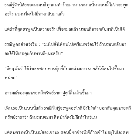
ธรณีรู้จักนิสัยของนรมนดี ถูกคนทำร้ายมานานขนาดนั้น ตอนนี้ ไม่ว่าจะพูด
อะไร นรมนก็คงไม่มีทางกลับมาแล้ว
แต่ถ้าที่ตุลยาพูดเป็นความจริง เพื่อกมลแล้ว นรมนก็อาจกลับมาก็เป็นได้
ธรณีพูดอย่างเร่งรีบ：“ผมไปสั่งให้คนไปเตรียมพร้อมไว้ ถ้านรมนกลับมา
จะได้ให้เธอคุยกับท่านดีๆนะครับ”
“ดีๆๆ ฉันจำได้ว่าเธอชอบทานคุ้กกี้กับมะม่วงมาก นายสั่งให้คนไปซื้อมา
หน่อย”
อารมณ์ของคุณนายทวีทรัพย์ธาดาจู่ๆก็ตื่นเต้นขึ้นมา
เห็นเธอเป็นแบบนี้แล้ว ธรณีก็ไม่รู้จะพูดอะไรดี ยิ่งไม่กล้าบอกกับคุณนายทวี
ทรัพย์ธาดาว่า ถึงนรมนจะมา สีหน้าก็คงไม่ดีเท่าไหร่แน่
แต่คนตรงหน้าเป็นแม่ของเขานะ ตอนนี้ ขาข้างนึงก็ก้าวเข้าไปอยู่ในโลงศพ