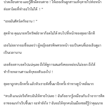
ปวดเจียนตาย และรู้สึกผิดจนตาย！ให้เธอเห็นลูกสาวแท้ๆตายไปต่อหน้า
ต่อตาโดยที่ทำอะไรไม่ได้ ！”
“เธอมันสัตว์เดรัจฉาน！”
สุดท้าย คุณนายทวีทรัพย์ธาดาก็อดไม่ได้ ตบไปที่หน้าของตุลยาอีกที
เธอไม่อยากจะเชื่อเลยว่า ผู้หญิงอสรพิษตรงหน้า จะเป็นคนที่เธอเอ็นดูมา
เป็นเวลานาน
เธอต้องตาบอดไปแน่ๆเลย ถึงได้ดูการเสแสร้งของหล่อนไม่ออก ถึงได้
ทำร้ายหลานสาวแท้ๆของตัวเองไป！
ตุลยาถูกตบอีกครั้ง แล้วหัวเราะดังขึ้นมาอีกครั้ง ท่าทางดูบ้าคลั่งมาก
“ตบสิ แกแน่จริงก็ตบฉันให้ตายไปเลย！ฉันก็อยากรู้เหมือนกัน ถ้าอาการติด
ยาของแกกำเริบขึ้นมา จะทำยังไง？ฉันจะให้ทุกคนในเมืองชลธีรู้ว่าคุณนาย