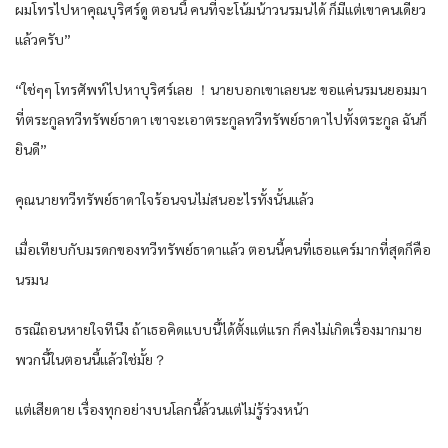
ผมโทรไปหาคุณบุริศร์ดู ตอนนี้ คนที่จะโน้มน้าวนรมนได้ ก็มีแต่เขาคนเดียว
แล้วครับ”
“ใช่ๆๆ โทรศัพท์ไปหาบุริศร์เลย ！นายบอกเขาเลยนะ ขอแค่นรมนยอมมา
ที่ตระกูลทวีทรัพย์ธาดา เขาจะเอาตระกูลทวีทรัพย์ธาดาไปทั้งตระกูล ฉันก็
ยินดี”
คุณนายทวีทรัพย์ธาดาใจร้อนจนไม่สนอะไรทั้งนั้นแล้ว
เมื่อเทียบกับมรดกของทวีทรัพย์ธาดาแล้ว ตอนนี้คนที่เธอแคร์มากที่สุดก็คือ
นรมน
ธรณีถอนหายใจทีนึง ถ้าเธอคิดแบบนี้ได้ตั้งแต่แรก ก็คงไม่เกิดเรื่องมากมาย
พวกนี้ในตอนนี้แล้วใช่มั้ย？
แต่เสียดาย เรื่องทุกอย่างบนโลกนี้ล้วนแต่ไม่รู้ร่วงหน้า