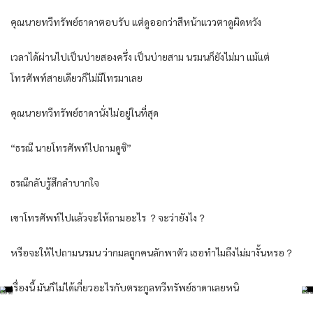
คุณนายทวีทรัพย์ธาดาตอบรับ แต่ดูออกว่าสีหน้าแววตาดูผิดหวัง
เวลาได้ผ่านไปเป็นบ่ายสองครึ่ง เป็นบ่ายสาม นรมนก็ยังไม่มา แม้แต่
โทรศัพท์สายเดียวก็ไม่มีโทรมาเลย
คุณนายทวีทรัพย์ธาดานั่งไม่อยู่ในที่สุด
“ธรณี นายโทรศัพท์ไปถามดูซิ”
ธรณีกลับรู้สึกลำบากใจ
เขาโทรศัพท์ไปแล้วจะให้ถามอะไร ？จะว่ายังไง？
หรือจะให้ไปถามนรมน ว่ากมลถูกคนลักพาตัว เธอทำไมถึงไม่มางั้นหรอ？
เรื่องนี้ มันก็ไม่ได้เกี่ยวอะไรกับตระกูลทวีทรัพย์ธาดาเลยหนิ