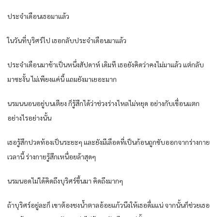
ประจำเดือนเธอมาแล้ว
ในวันที่บุริศร์ไป เธอกลับประจำเดือนมาแล้ว
ประจำเดือนมาช้าเป็นหนึ่งสัปดาห์ เดิมที เธอยังคิดว่าคงไม่มาแล้ว แต่กลับ
มาซะงั้น ไม่เพียงแค่นี้ แถมยังมาเยอะมาก
นรมนนอนอยู่บนเตียง ก็รู้สึกได้ว่าช่วงร่างไหลไม่หยุด อย่างกับเขื่อนแตก
อย่างไรอย่างนั้น
เธอรู้สึกปวดท้องเป็นระยะๆ และยังมีเลือดที่เป็นก้อนถูกขับออกจากร่างกาย
เวลานี้ ร่างกายรู้สึกเหนื่อยล้าสุดๆ
นรมนอดไม่ได้คิดถึงบุริศร์ขึ้นมา คิดถึงมากๆ
ถ้าบุริศร์อยู่ละก็ เขาต้องชงน้ำตาลอ้อยแก้วนึงให้เธอดื่มแน่ จากนั้นก็ช่วยเธอ