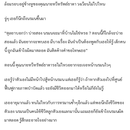
ล้อมรอบอยู่ข้างหูของคุณนายทวีทรัพย์ธาดา วงเวียนไม่ไปไหน
จู่ๆ เธอก็นึกถึงนรมนขึ้นมา
“ตุลยาบอกว่า บ่ายสอง นรมนจะมาที่บ้านไม่ใช่หรอ？ตอนนี้ก็ใกล้จะบ่าย
สองแล้ว ฉันอยากจะพบเธอ มีบางเรื่อง ฉันจำเป็นต้องพูดกับเธอให้รู้ เด็กคน
นี้ ถูกฉันเข้าใจผิดมาตลอด ฉันติดค้างคำขอโทษเธอ”
ตอนนี้ คุณนายทวีทรัพย์ธาดารอไม่ไหวอยากจะเจอหน้านรมนไวๆ
เธอรู้ว่าตัวเองไม่มีหน้าไปสู้หน้านรมน แต่เธอก็รู้ว่า ถ้าหากตัวเองไปที่ศูนย์
ฟื้นฟูกายภาพบำบัดแล้ว จะยังมีชีวิตออกมาได้หรือไม่ก็ยังไม่รู้
เธออายุมากแล้ว ทนไม่ไหวกับการทรมานซ้ำๆอีกแล้ว แต่พอนึกถึงชีวิตของ
ตัวเอง นรมนเป็นคนใช้ชีวิตลูกตัวเองแลกมานั้น แถมเธอก็ยังเข้าใจนรมนผิด
มาตลอด รู้สึกละอายใจอย่างมาก