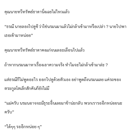
คุณนายทวีทรัพย์ธาดานิ่งเฉยไม่ไหวแล้ว
“ธรณี นายลองไปดูซิ ว่าใช่นรมนมาแล้วไม่กล้าเข้ามาหรือเปล่า？นายไปพา
เธอเข้ามาหน่อย”
คุณนายทวีทรัพย์ธาดาคงแก่จนเลอะเลือนไปแล้ว
ถ้าหากนรมนมาหาเรื่องเอาความจริง ทำไมจะไม่กล้าเข้ามาล่ะ？
แต่ธรณีก็ไม่พูดอะไร ออกไปดูด้วยตัวเอง อย่าพูดถึงนรมนเลย แค่รถของ
ตระกูลโตเล็กสักคันก็ยังไม่มี
“แม่ครับ นรมนอาจจะมีธุระอื่นเลยมาช้าน่ะกลับ พวกเรารออีกหน่อยนะ
ครับ”
“ได้ๆๆ รออีกหน่อย ๆ”