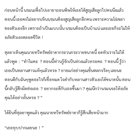
ก่อนหน้านี้ นรมนเพื่อไปเอายาถอนพิษให้เธอได้สูญเสียลูกไปคนนึงแล้ว
ตอนนี้ เธอคงไม่อยากเห็นนรมนต้องสูญเสียลูกอีกคน เพราะความโง่เขลา
ของตัวเองอีก เพราะถ้าเป็นแบบนั้น นรมนต้องเป็นบ้าแน่ และเธอก็จะไม่ให้
อภัยตัวเองตลอดชีวิต！
ตุลยาเห็นคุณนายทวีทรัพย์ธาดากระวนกระวายขนาดนี้ อดหัวเราะไม่ได้
แล้วพูด：“ทำไมคะ ？ตอนนี้ท่านรู้จักเป็นห่วงแล้วหรอคะ ？ตอนนี้ รู้ว่า
เธอเป็นหลานสาวแท้ๆแล้วหรอ？ยายแก่อย่างคุณชั้นตลกจริงๆ เลยนะ
ตอนดีกับฉันๆพูดอะไรก็เชื่อหมด ใจดำกับหลานสาวตัวเองได้ขนาดนั้น ตอน
นี้กลับรู้สึกผิดต่อเธอ ？อยากจะดีกับเธอขึ้นมา？คุณนึกว่านรมนจะให้อภัย
คุณได้อย่างงั้นหรอ？”
ได้ยินที่ตุลยาพูดแล้ว คุณนายทวีทรัพย์ธาดาก็รู้สึกเสียหน้ามาก
“เธอหุบปากเลยนะ！”