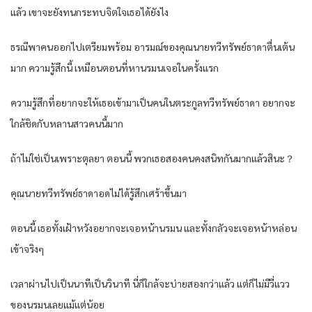
แล้ว เขาจะยังทนกระทบจิตใจเธอได้ยังไง
ธรณีพาคนออกไปเตรียมพร้อม อารมณ์ของคุณนายทวีทรัพย์ธาดาตื่นเต้น
มาก ความรู้สึกนี้ เหมือนตอนที่หานรมนเจอในครั้งแรก
ความรู้สึกที่อยากจะให้เธอเข้ามาเป็นคนในตระกูลทวีทรัพย์ธาดา อยากจะ
ใกล้ชิดกับหลานสาวคนนี้มาก
ถ้าไม่ใช่เป็นเพราะตุลยา ตอนนี้ พวกเธอสองคนคงสนิทกันมากแล้วสินะ？
คุณนายทวีทรัพย์ธาดาอดไม่ได้รู้สึกเศร้าขึ้นมา
ตอนนี้ เธอทั้งเฝ้าหวังอยากจะเจอหน้านรมน และทั้งกลัวจะเจอหน้าหล่อน
เข้าจริงๆ
เวลาผ่านไปเป็นนาทีเป็นวินาที นี่ก็ใกล้จะบ่ายสองกว่าแล้ว แต่ก็ไม่มีวี่แวว
ของนรมนเลยแม้แต่น้อย