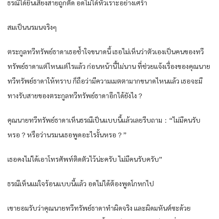
ธรณีได้ยินเสียงสายถูกตัด อดไม่ได้หัวเราะอย่างเศร้า
สมเป็นนรมนจริงๆ
ตระกูลทวีทรัพย์ธาดาเธอช้ำใจขนาดนี้ เธอไม่เห็นว่าตัวเองเป็นคนของทวี
ทรัพย์ธาดาแต่ไหนแต่ไรแล้ว ก่อนหน้านี้ไม่นาน ที่ช่วยแจ้งเรื่องของคุณนาย
ทวีทรัพย์ธาดาให้ทราบ ก็ถือว่ามีความเมตตามากขนาดไหนแล้ว เธอจะมี
ทางรับสายของตระกูลทวีทรัพย์ธาดาอีกได้ยังไง？
คุณนายทวีทรัพย์ธาดาเห็นธรณีเป็นแบบนี้แล้วเลยรีบถาม：“ไม่มีคนรับ
หรอ？หรือว่านรมนเธอพูดอะไรงั้นหรอ？”
เธอคงไม่ได้เอาโทรศัพท์ติดตัวไว้น่ะครับ ไม่มีคนรับครับ”
ธรณีเห็นแม่ใจร้อนแบบนี้แล้ว อดไม่ได้ต้องพูดโกหกไป
เขายอมรับว่าคุณนายทวีทรัพย์ธาดาทำผิดจริง และผิดมหันต์ซะด้วย