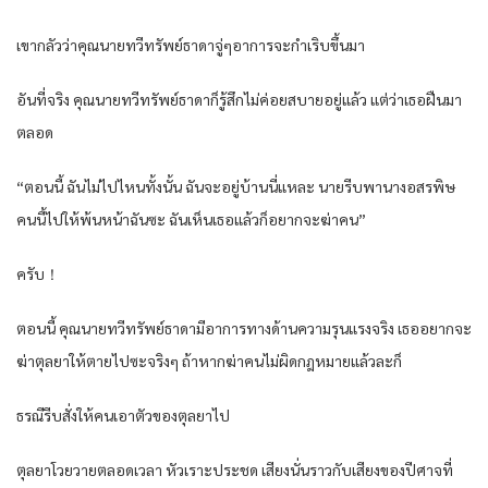
เขากลัวว่าคุณนายทวีทรัพย์ธาดาจู่ๆอาการจะกำเริบขึ้นมา
อันที่จริง คุณนายทวีทรัพย์ธาดาก็รู้สึกไม่ค่อยสบายอยู่แล้ว แต่ว่าเธอฝืนมา
ตลอด
“ตอนนี้ ฉันไม่ไปไหนทั้งนั้น ฉันจะอยู่บ้านนี่แหละ นายรีบพานางอสรพิษ
คนนี้ไปให้พ้นหน้าฉันซะ ฉันเห็นเธอแล้วก็อยากจะฆ่าคน”
ครับ！
ตอนนี้ คุณนายทวีทรัพย์ธาดามีอาการทางด้านความรุนแรงจริง เธออยากจะ
ฆ่าตุลยาให้ตายไปซะจริงๆ ถ้าหากฆ่าคนไม่ผิดกฎหมายแล้วละก็
ธรณีรีบสั่งให้คนเอาตัวของตุลยาไป
ตุลยาโวยวายตลอดเวลา หัวเราะประชด เสียงนั่นราวกับเสียงของปีศาจที่