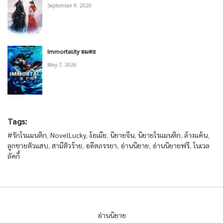
September 9, 2020
Immortality อมตะ
May 7, 2026
Tags:
#รักโรแมนติก
,
NovelLucky
,
ง้อเมีย
,
นิยายจีน
,
นิยายโรแมนติก
,
ล้างแค้น
,
ลูกชายตัวแสบ
,
สามีตัวร้าย
,
อดีตภรรยา
,
อ่านนิยาย
,
อ่านนิยายฟรี
,
โนเวล
ลัคกี้
อ่านนิยาย