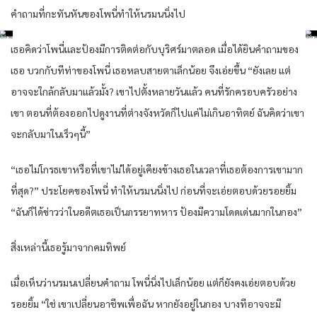
คำถามที่กะทันหันของโพนี่ทำให้นรมนนิ่งไป
เธอคิดว่าโพนี่และป้องมีการติดต่อกับบุริศร์มาตลอด เมื่อได้ยินคำถามของ
เธอ บวกกับทีท่าของโพนี่ เธอหลบสายตาเล็กน้อย จึงเอ่ยขึ้น “ยังเลย แต่
อาจจะใกล้กลับมาแล้วมั้ง? เขาไปตั้งหลายวันแล้ว คนที่รักครอบครัวอย่าง
เขา ตอนที่ต้องออกไปดูงานที่ต่างจังหวัดก็ไปแค่ไม่เกินอาทิตย์ ฉันคิดว่าเขา
จะกลับมาในเร็วๆนี้”
“เธอไม่โกรธเขาหรือที่เขาไม่ได้อยู่เคียงข้างเธอในเวลาที่เธอต้องการเขามาก
ที่สุด?” ประโยคของโพนี่ ทำให้นรมนนิ่งไป ก่อนที่จะเอ่ยตอบด้วยรอยยิ้ม
“ฉันก็ได้ข่าวว่าในอดีตเธอเป็นภรรยาทหาร ป้องมีความโดดเด่นมากในกอง”
สิ่งเหล่านี้เธอรู้มาจากคมทิพย์
เมื่อเห็นว่านรมนเปลี่ยนคำถาม โพนี่นิ่งไปเล็กน้อย แต่ก็ยังคงเอ่ยตอบด้วย
รอยยิ้ม “ใช่ เขาเปลี่ยนอาชีพเพื่อฉัน หากยังอยู่ในกอง บางทีอาจจะมี