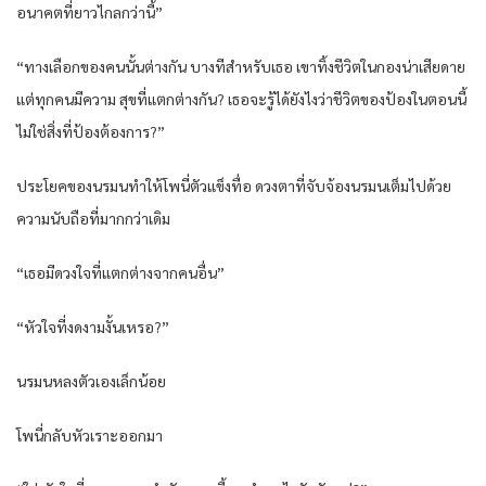
อนาคตที่ยาวไกลกว่านี้”
“ทางเลือกของคนนั้นต่างกัน บางทีสำหรับเธอ เขาทิ้งชีวิตในกองน่าเสียดาย
แต่ทุกคนมีความ สุขที่แตกต่างกัน? เธอจะรู้ได้ยังไงว่าชีวิตของป้องในตอนนี้
ไม่ใช่สิ่งที่ป้องต้องการ?”
ประโยคของนรมนทำให้โพนี่ตัวแข็งทื่อ ดวงตาที่จับจ้องนรมนเต็มไปด้วย
ความนับถือที่มากกว่าเดิม
“เธอมีดวงใจที่แตกต่างจากคนอื่น”
“หัวใจที่งดงามงั้นเหรอ?”
นรมนหลงตัวเองเล็กน้อย
โพนี่กลับหัวเราะออกมา