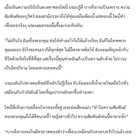
เมื่อเห็นความจริงใจในดวงตาของโพนี่ นรมนรู้ดี บางทีอาจเป็นเพราะ ความ
สัมพันธ์ของบุริศร์ สองสามีภรรยาถึงได้ทุ่มเทถึงเพียงนี้ แต่ตอนนี้ โพนี่ทำ
เพื่อเธอจริงๆ นรมนเผยรอยยิ้มขึ้นมากะทันหัน
“ไม่เป็นไร ฉันเชื่อพวกคุณ ต่อให้ทำอะไรไม่ได้แล้วจริงๆ ฉันก็ไม่โทษพวก
คุณหลอก ยังไงซะคนเราก็มีทุกข์สุข ไม่มีใครคาดคิดได้ ฉันจะเผชิญหน้ากับ
ชีวิตด้วยจิตใจที่ดีที่สุด แต่เรื่องนี้คุณช่วยฉันเก็บเป็นความลับด้วย ไม่ว่าจะ
เป็นใครก็ตาม โดยเฉพาะเธอคนนี้”
นรมนหันไปทางคมทิพย์ที่หลับไม่รู้เรื่อง จับจ้องเธอที่น้ำลายไหลยืดไปทั่ว
เสมือนกับกำลังฝันดี โดยที่มุมปากหยักยกขึ้นทำองศา
โพนี่ที่เห็นการเคลื่อนไหวของทั้งคู่ เธอเอ่ยเสียงแผ่ว “ทำไมความสัมพันธ์
ของพวกคุณถึงได้ดีขนาดนี้? หญิงสาวทั่วไป ความสัมพันธ์เช่นนี้หายากยิ่ง”
“บางทีอาจจะเกินมิตรภาพของคำว่าเพื่อน เหมือนกับครอบครัวไปแล้ว เธอ