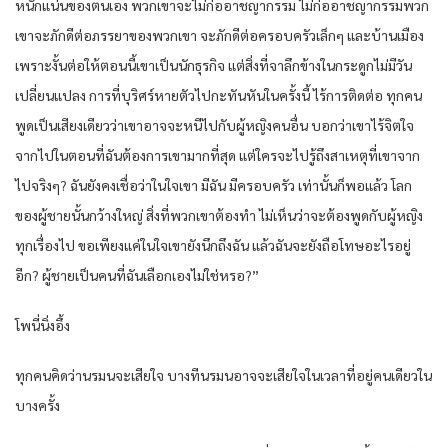
หนักแน่นของตนเอง พวกเขาจะไม่ก่ออาชญากรรม ไม่ก่ออาชญากรรมพวก
เขาจะภักดีต่อภรรยาของพวกเขา จะภักดีต่อครอบครัวเล็กๆ และบ้านเมือง
เพราะงั้นต่อให้ตอนนี้เขาเป็นนักธุรกิจ แต่สิ่งที่จาลึกข้างในกระดูกไม่มีวัน
เปลี่ยนแปลง การที่บุริศร์หายตัวไปกะทันหันในครั้งนี้ ไร้การติดต่อ ทุกคน
พูดเป็นเสียงเดียวว่าเขาอาจจะหนีไปกับผู้หญิงคนอื่น บอกว่าเขาไร้จิตใจ
จากไปในตอนที่ฉันต้องการเขามากที่สุด แต่ใครจะไปรู้ถึงสาเหตุที่เขาจาก
ไปจริงๆ? ฉันยังคงเชื่อว่าในใจเขา มีฉัน มีครอบครัว เท่านั้นก็พอแล้ว โลก
ของผู้ชายนั้นกว้างใหญ่ สิ่งที่พวกเขาต้องทำ ไม่เห็นว่าจะต้องพูดกับผู้หญิง
ทุกเรื่องไป ขอเพียงแค่ในใจเขายังนึกถึงฉัน แล้วฉันจะยังถือโทษอะไรอยู่
อีก? ผู้ชายเป็นคนที่ฉันเลือกเองไม่ใช่หรอ?”
โพนี่นิ่งอึ้ง
ทุกคนคิดว่านรมนจะเสียใจ บางทีนรมนอาจจะเสียใจในเวลาที่อยู่คนเดียวใน
บางครั้ง