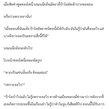
เมื่อฟังคำพูดของโพนี่ นรมนนึกถึงเม็ดยาที่ป้าโอยัดเข้าปากของเธอ
หรือว่าเพราะยานั่น?
“เมื่อตอนที่ฉันแท้ง ป้าโอยัดยาชนิดหนึ่งให้กับฉัน ฉันไม่รู้ว่ามันคืออะไร แต่
บางทีอาจจะเป็นเพราะสิ่งนี้ก็ได้”
นรมนนึกย้อนกลับไป
ใบหน้าของโพนี่เหยเกผิดรูป
“หากเป็นเช่นนั้นจริง ต้องแย่แน่”
“เพราะอะไร?”
“ป้าโอบ้าไปแล้ว ไม่รู้เพราะอะไร ทางด้านเมืองหลวงมีข่าวมาว่า หลังจากที่
เธอเกิดการปะทะขึ้นในเรือนจำ ไม่รู้ว่าทำไมจู่ๆ ก็เสียสติไป ตอนนี้ได้รับการ