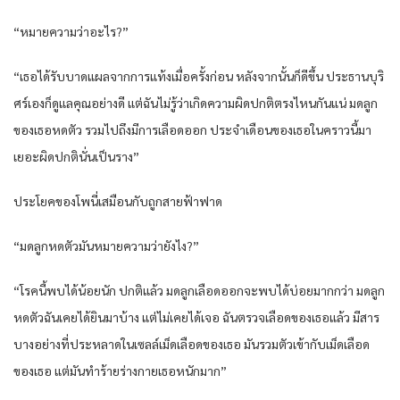
“หมายความว่าอะไร?”
“เธอได้รับบาดแผลจากการแท้งเมื่อครั้งก่อน หลังจากนั้นก็ดีขึ้น ประธานบุริ
ศร์เองก็ดูแลคุณอย่างดี แต่ฉันไม่รู้ว่าเกิดความผิดปกติตรงไหนกันแน่ มดลูก
ของเธอหดตัว รวมไปถึงมีการเลือดออก ประจำเดือนของเธอในคราวนี้มา
เยอะผิดปกตินั่นเป็นราง”
ประโยคของโพนี่เสมือนกับถูกสายฟ้าฟาด
“มดลูกหดตัวมันหมายความว่ายังไง?”
“โรคนี้พบได้น้อยนัก ปกติแล้ว มดลูกเลือดออกจะพบได้บ่อยมากกว่า มดลูก
หดตัวฉันเคยได้ยินมาบ้าง แต่ไม่เคยได้เจอ ฉันตรวจเลือดของเธอแล้ว มีสาร
บางอย่างที่ประหลาดในเซลล์เม็ดเลือดของเธอ มันรวมตัวเข้ากับเม็ดเลือด
ของเธอ แต่มันทำร้ายร่างกายเธอหนักมาก”