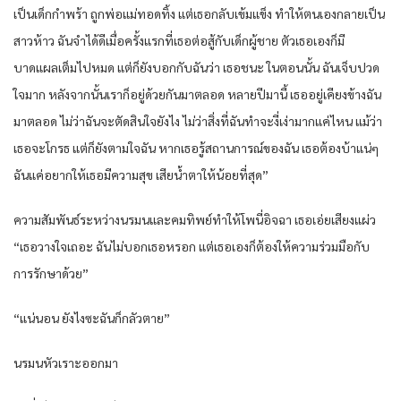
เป็นเด็กกำพร้า ถูกพ่อแม่ทอดทิ้ง แต่เธอกลับเข้มแข็ง ทำให้ตนเองกลายเป็น
สาวห้าว ฉันจำได้ดีเมื่อครั้งแรกที่เธอต่อสู้กับเด็กผู้ชาย ตัวเธอเองก็มี
บาดแผลเต็มไปหมด แต่ก็ยังบอกกับฉันว่า เธอชนะ ในตอนนั้น ฉันเจ็บปวด
ใจมาก หลังจากนั้นเราก็อยู่ด้วยกันมาตลอด หลายปีมานี้ เธออยู่เคียงข้างฉัน
มาตลอด ไม่ว่าฉันจะตัดสินใจยังไง ไม่ว่าสิ่งที่ฉันทำจะงี่เง่ามากแค่ไหน แม้ว่า
เธอจะโกรธ แต่ก็ยังตามใจฉัน หากเธอรู้สถานการณ์ของฉัน เธอต้องบ้าแน่ๆ
ฉันแค่อยากให้เธอมีความสุข เสียน้ำตาให้น้อยที่สุด”
ความสัมพันธ์ระหว่างนรมนและคมทิพย์ทำให้โพนี่อิจฉา เธอเอ่ยเสียงแผ่ว
“เธอวางใจเถอะ ฉันไม่บอกเธอหรอก แต่เธอเองก็ต้องให้ความร่วมมือกับ
การรักษาด้วย”
“แน่นอน ยังไงซะฉันก็กลัวตาย”
นรมนหัวเราะออกมา