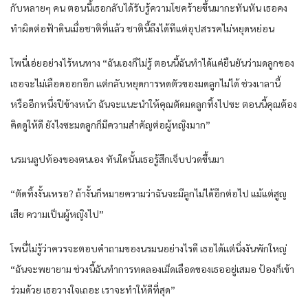
กับหลายๆ คน ตอนนี้เธอกลับได้รับรู้ความโชคร้ายขึ้นมากะทันหัน เธอคง
ทำผิดต่อฟ้าดินเมื่อชาติที่แล้ว ชาตินี้ถึงได้ทีแต่อุปสรรคไม่หยุดหย่อน
โพนี่เอ่ยอย่างไร้หนทาง “ฉันเองก็ไม่รู้ ตอนนี้ฉันทำได้แค่ยืนยันว่ามดลูกของ
เธอจะไม่เลือดออกอีก แต่กลับหยุดการหดตัวของมดลูกไม่ได้ ช่วงเาลานี้
หรืออีกหนึ่งปีข้างหน้า ฉันจะแนะนำให้คุณตัดมดลูกทิ้งไปซะ ตอนนี้คุณต้อง
คิดดูให้ดี ยังไงซะมดลูกก็มีความสำคัญต่อผู้หญิงมาก”
นรมนลูปท้องของตนเอง ทันใดนั้นเธอรู้สึกเจ็บปวดขึ้นมา
“ตัดทิ้งงั้นเหรอ? ถ้างั้นก็หมายความว่าฉันจะมีลูกไม่ได้อีกต่อไป แม้แต่สูญ
เสีย ความเป็นผู้หญิงไป”
โพนี่ไม่รู้ว่าควรจะตอบคำถามของนรมนอย่างไรดี เธอได้แต่นิ่งงันพักใหญ่
“ฉันจะพยายาม ช่วงนี้ฉันทำการทดลองเม็ดเลือดของเธออยู่เสมอ ป้องก็เข้า
ร่วมด้วย เธอวางใจเถอะ เราจะทำให้ดีที่สุด”