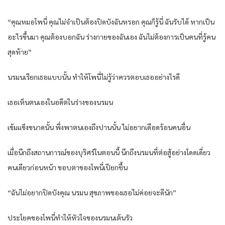
“คุณหมอโพนี่ คุณไม่จำเป็นต้องปิดบังฉันหรอก คุณก็รู้นี่ ฉันรับได้ หากเป็น
อะไรขึ้นมา คุณต้องบอกฉัน ร่างกายของฉันเอง ฉันไม่ต้องการเป็นคนที่รู้คน
สุดท้าย”
นรมนเรียกเธอแบบนั้น ทำให้โพนี่ไม่รู้ว่าควรตอบเธออย่างไรดี
เธอเห็นตนเองในอดีตในร่างของนรมน
เข้มแข็งขนาดนั้น พึ่งพาตนเองถึงปานนั้น ไม่อยากเดือดร้อนคนอื่น
เมื่อนึกถึงสถานการณ์ของบุริศร์ในตอนนี้ นึกถึงนรมนที่ต่อสู้อย่างโดดเดี่ยว
คนเดียวก่อนหน้า ขอบตาของโพนี่เปียกชื้น
“ฉันไม่อยากปิดบังคุณ นรมน สุขภาพของเธอไม่ค่อยจะดีนัก”
ประโยคของโพนี่ทำให้หัวใจของนรมนเต้นรัว