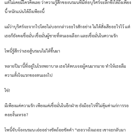
แต่ไม่เคยมีใครคิดเลย ว่าความรู้สึกของนรมนที่มีต่อบุริศร์จะลึกซึ้งได้ถึงเพียง
นี้ หนักแน่นได้ถึงเพียงนี้
แม้ว่าบุริศร์จะจากไปโดยไม่บอกกล่าวอะไรสักอย่าง ไม่ได้สั่งเสียอะไรไว้ แต่
เธอก็ยังคงเชื่อมั่น เชื่อมั่นผู้ชายที่ตนเองเลือก และเชื่อมั่นในความรัก
โพนี่รู้สึกว่าเธอสู้นรมนไม่ได้ขึ้นมา
หลายปีมานี้ที่อยู่ในโรงพยาบาล เธอได้พบเจอผู้คนมากมาย ทำให้เธอลืม
ความตั้งใจแรกของตนเองไป
ใช่!
มีเพียงแค่ความรัก เพียงแค่เชื่อมั่นในอีกฝ่าย ยังมีอะไรที่ไม่คุ้มค่าแก่การรอ
คอยงั้นเหรอ?
โพนี่จับจ้องนรมน เอ่ยอย่างชัดถ้อยชัดคำ “เธอวางใจเถอะ เขาจะกลับมา