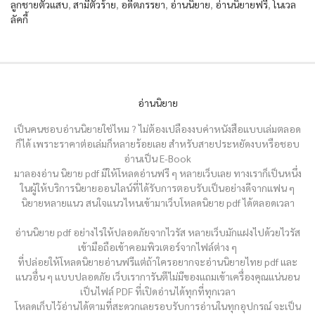
ลูกชายตัวแสบ
,
สามีตัวร้าย
,
อดีตภรรยา
,
อ่านนิยาย
,
อ่านนิยายฟรี
,
โนเวล
ลัคกี้
อ่านนิยาย
เป็นคนชอบอ่านนิยายใช่ไหม ? ไม่ต้องเปลืองงบค่าหนังสือแบบเล่มตลอด
ก็ได้ เพราะราคาต่อเล่มก็หลายร้อยเลย สำหรับสายประหยัดงบหรือชอบ
อ่านเป็น E-Book
มาลองอ่าน นิยาย pdf มีให้โหลดอ่านฟรี ๆ หลายเว็บเลย ทางเราก็เป็นหนึ่ง
ในผู้ให้บริการนิยายออนไลน์ที่ได้รับการตอบรับเป็นอย่างดีจากแฟน ๆ
นิยายหลายแนว สนใจแนวไหนเข้ามาเว็บโหลดนิยาย pdf ได้ตลอดเวลา
อ่านนิยาย pdf อย่างไรให้ปลอดภัยจากไวรัส หลายเว็บมักแฝงไปด้วยไวรัส
เข้ามือถือเข้าคอมพิวเตอร์จากไฟล์ต่าง ๆ
ที่ปล่อยให้โหลดนิยายอ่านฟรีแต่ถ้าใครอยากจะอ่านนิยายไทย pdf และ
แนวอื่น ๆ แบบปลอดภัย เว็บเราการันตีไม่มีของแถมเข้าเครื่องคุณแน่นอน
เป็นไฟล์ PDF ที่เปิดอ่านได้ทุกที่ทุกเวลา
โหลดเก็บไว้อ่านได้ตามที่สะดวกเลยรอบรับการอ่านในทุกอุปกรณ์ จะเป็น