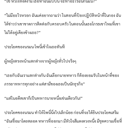
“ใช่ หัวใจที่งดงาม เธอทำฉันแบบนี้ จะทำอะไรฉันกันแน่?”
“ไม่มีอะไรหรอก ฉันแค่อยากถามว่า ในตอนที่ป้องปฏิบัติหน้าที่ในกอง ฉัน
ได้ข่าวว่าเขาขาดการติดต่อกับครอบครัว ในตอนนั้นเธอโกรธเขาไหมที่เขา
ไม่ได้อยู่เคียงข้างเธอ?”
ประโยคของนรมน โพนี่เข้าใจเธอทันที
ผู้หญิงตรงหน้าแตกต่างจากผู้หญิงทั่วไปจริงๆ
“เธอกับฉันเราแตกต่างกัน ฉันเลือกนายทหาร ก็ต้องยอมรับในหน้าที่ของ
ภรรยาทหารทุกอย่าง แต่สามีของเธอเป็นนักธุรกิจ”
“แต่ในอดีตเขาก็เป็นทหารนายหนึ่งเช่นเดียวกัน!”
ประโยคของนรมน ทำให้โพนี่นิ่งไปเล็กน้อย ก่อนที่จะได้ยินประโยคเสริม
“ฉันเชื่อมาโดยตลอด ทหารที่ออกมา มีหัวใจสีแดงดวงหนึ่ง มีชุดความเชื่อที่