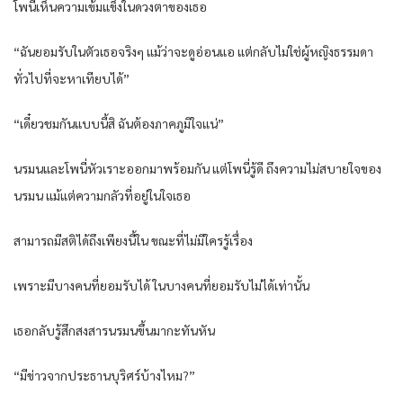
โพนี่เห็นความเข้มแข็งในดวงตาของเธอ
“ฉันยอมรับในตัวเธอจริงๆ แม้ว่าจะดูอ่อนแอ แต่กลับไม่ใช่ผู้หญิงธรรมดา
ทั่วไปที่จะหาเทียบได้”
“เดี๋ยวชมกันแบบนี้สิ ฉันต้องภาคภูมิใจแน่”
นรมนและโพนี่หัวเราะออกมาพร้อมกัน แต่โพนี่รู้ดี ถึงความไม่สบายใจของ
นรมน แม้แต่ความกลัวที่อยู่ในใจเธอ
สามารถมีสติได้ถึงเพียงนี้ใน ขณะที่ไม่มีใครรู้เรื่อง
เพราะมีบางคนที่ยอมรับได้ ในบางคนที่ยอมรับไม่ได้เท่านั้น
เธอกลับรู้สึกสงสารนรมนขึ้นมากะทันหัน
“มีข่าวจากประธานบุริศร์บ้างไหม?”