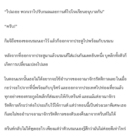
“ไปเถอะ พวกเราไปรับกมลและกานต์ไปโรงเรียนอนุบาลกัน”
“ครับ!”
กิมจิถือของของนรมนเอาไว้ แล้วก็ออกจากประตูไปพร้อมกับนรมน
หลังจากที่ออกจากประตูมาแล้วนรมนก็ใส่แว่นกันแดดอันหนึ่ง บุคลิกทั้งตัวก็
เกิดการเปลี่ยนแปลงไปเลย
ในตอนแรกนั้นเธอไม่ได้อยากจะใช้อำนาจของอาณาจักรรัตติกาลเลย ในเมื่อ
กะว่าจะไปจากที่นี่พร้อมกับบุริศร์ และออกจากประเทศไปท่องเที่ยวแล้ว
ทุกอย่างของตระกูลโตเล็กก็ส่งมอบให้กับตรินท์ และแม้แต่อาณาจักร
รัตติกาลก็กะว่าต่อไปจะเก็บไว้ให้กานต์ แต่ว่าตอนนี้เป็นช่วงเวลาพิเศษ เธอ
ก็เลยไม่ขออำนาจอาณาจักรรัตติกาลของตัวเองคืนมาจากตรินท์ไม่ได้
ตรินท์กลับไม่ได้พูดอะไร เพียงแต่ว่าตัวนรมนเองรู้สึกว่ามันไม่ค่อยดีเท่าไหร่