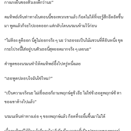
กางเกงยีนของตัวเองดีกว่านะ”
คมทิพย์เห็นท่าทางในตอนนี้ของพวกเขาแล้ว ก็อดไม่ได้ที่จะรู้สึกอึดอัดขึ้น
มา พูดแล้วก็จะไปถอดออก แต่กลับโดนนรมนห้ามไว้ก่อน
“ไม่ต้อง ดูดีออก นี่ดูไม่ออกจริง ๆ นะ ว่าเธอจะเป็นไม้แขวนที่ดีอันหนึ่ง ชุด
กระโปรงนี้ใส่อยู่บนตัวเธอนี่สุดยอดมากจริง ๆ เลยนะ”
คำพูดของนรมนทำให้คมทิพย์อึ้งไปครู่หนึ่งเลย
“เธอพูดปลอบใจฉันใช่ไหม?”
“เป็นความจริงนะ ไม่เชื่อเธอก็ถามพฤกษ์ดูซิ เอ๊ะ ไม่ใช่ซิ เธอดูพฤกษ์ซิ ตา
ของเขาค้างไปแล้ว”
นรมนเห็นท่าทางเอ่อ ๆ ของพฤกษ์แล้ว ก็อดที่จะยิ้มขึ้นมาไม่ได้
เมื่อคมทิพย์ได้ยินแล้วก็มองไป ก็เห็นถึงแววตาที่เป็นประกายของพฤกษ์