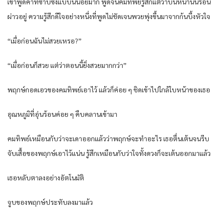
เขาพูดคำที่ซาบซึ้งแบบนี้น้อยมาก พูดจนคมทิพย์รู้สึกแต่ว่าบนหน้านั้นร้อน
ผ่าวอยู่ ความรู้สึกดีใจอย่างหนึ่งที่พูดไม่ชัดเจนพวยพุ่งขึ้นมาจากก้นบึ้งหัวใจ
“เมื่อก่อนฉันไม่สวยเหรอ?”
“เมื่อก่อนก็สวย แต่ว่าตอนนี้ยิ่งสวยมากกว่า”
พฤกษ์กอดเอวของคมทิพย์เอาไว้ แล้วก็ค่อย ๆ ชิดเข้าไปใกล้ใบหน้าของเธอ
อุณหภูมิที่อุ่นร้อนค่อย ๆ คืบคลานเข้ามา
คมทิพย์เหมือนกับว่าจะเดาออกแล้วว่าพฤกษ์จะทำอะไร เธอตื่นเต้นจนรีบ
จับเสื้อของพฤกษ์เอาไว้แน่น รู้สึกเหมือนกับว่าใจทั้งดวงก็จะเต้นออกมาแล้ว
เธอหลับตาลงอย่างอัตโนมัติ
จูบของพฤกษ์ประทับลงมาแล้ว