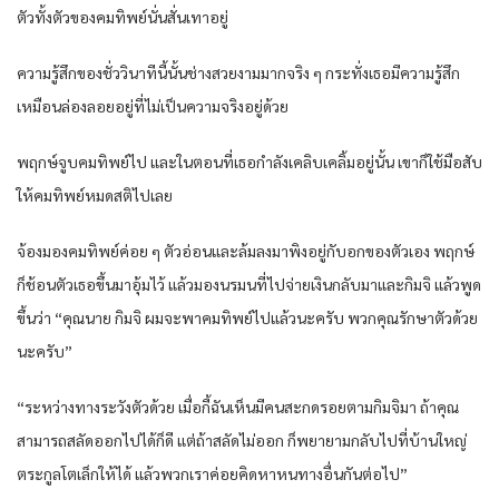
ตัวทั้งตัวของคมทิพย์นั่นสั่นเทาอยู่
ความรู้สึกของชั่ววินาทีนี้นั้นช่างสวยงามมากจริง ๆ กระทั่งเธอมีความรู้สึก
เหมือนล่องลอยอยู่ที่ไม่เป็นความจริงอยู่ด้วย
พฤกษ์จูบคมทิพย์ไป และในตอนที่เธอกำลังเคลิบเคลิ้มอยู่นั้น เขาก็ใช้มือสับ
ให้คมทิพย์หมดสติไปเลย
จ้องมองคมทิพย์ค่อย ๆ ตัวอ่อนและล้มลงมาพิงอยู่กับอกของตัวเอง พฤกษ์
ก็ช้อนตัวเธอขึ้นมาอุ้มไว้ แล้วมองนรมนที่ไปจ่ายเงินกลับมาและกิมจิ แล้วพูด
ขึ้นว่า “คุณนาย กิมจิ ผมจะพาคมทิพย์ไปแล้วนะครับ พวกคุณรักษาตัวด้วย
นะครับ”
“ระหว่างทางระวังตัวด้วย เมื่อกี้ฉันเห็นมีคนสะกดรอยตามกิมจิมา ถ้าคุณ
สามารถสลัดออกไปได้ก็ดี แต่ถ้าสลัดไม่ออก ก็พยายามกลับไปที่บ้านใหญ่
ตระกูลโตเล็กให้ได้ แล้วพวกเราค่อยคิดหาหนทางอื่นกันต่อไป”