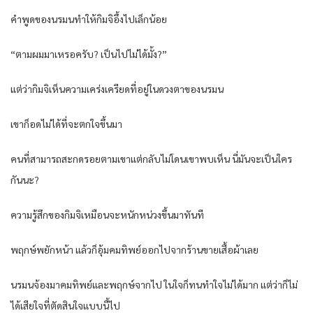
คำพูดของนรมนทำให้กิมจิอึ้งไปเล็กน้อย
“ตามผมมาเหรอครับ? เป็นไปไม่ได้มั้ง?”
แต่ว่ากิมจิเห็นความเคร่งเครียดที่อยู่ในดวงตาของนรมน
เขาก็อดไม่ได้ที่จะตกใจขึ้นมา
คนที่สามารถสะกดรอยตามเขาแต่กลับไม่โดนเขาพบเห็น นี่มันจะเป็นใคร
กันนะ?
ความรู้สึกของกิมจิเหมือนจะหนักหน่วงขึ้นมาทันที
พฤกษ์พยักหน้า แล้วก็อุ้มคมทิพย์ออกไปจากร้านขายเสื้อผ้าเลย
นรมนจ้องมาคมทิพย์และพฤกษ์จากไป ในใจก็ทนทำใจไม่ได้มาก แต่ว่าก็ไม่
ได้เสียใจที่ตัดสินใจแบบนี้ไป