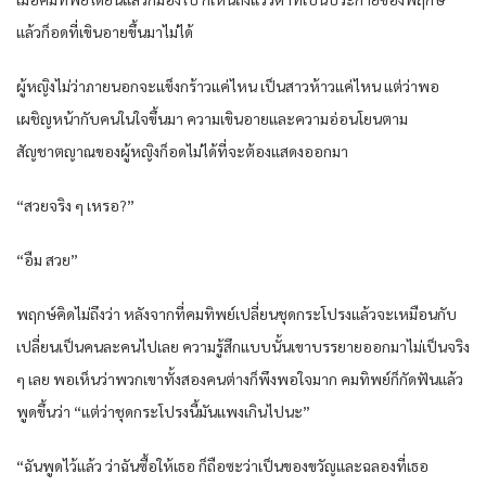
แล้วก็อดที่เขินอายขึ้นมาไม่ได้
ผู้หญิงไม่ว่าภายนอกจะแข็งกร้าวแค่ไหน เป็นสาวห้าวแค่ไหน แต่ว่าพอ
เผชิญหน้ากับคนในใจขึ้นมา ความเขินอายและความอ่อนโยนตาม
สัญชาตญาณของผู้หญิงก็อดไม่ได้ที่จะต้องแสดงออกมา
“สวยจริง ๆ เหรอ?”
“อืม สวย”
พฤกษ์คิดไม่ถึงว่า หลังจากที่คมทิพย์เปลี่ยนชุดกระโปรงแล้วจะเหมือนกับ
เปลี่ยนเป็นคนละคนไปเลย ความรู้สึกแบบนั้นเขาบรรยายออกมาไม่เป็นจริง
ๆ เลย พอเห็นว่าพวกเขาทั้งสองคนต่างก็พึงพอใจมาก คมทิพย์ก็กัดฟันแล้ว
พูดขึ้นว่า “แต่ว่าชุดกระโปรงนี้มันแพงเกินไปนะ”
“ฉันพูดไว้แล้ว ว่าฉันซื้อให้เธอ ก็ถือซะว่าเป็นของขวัญและฉลองที่เธอ