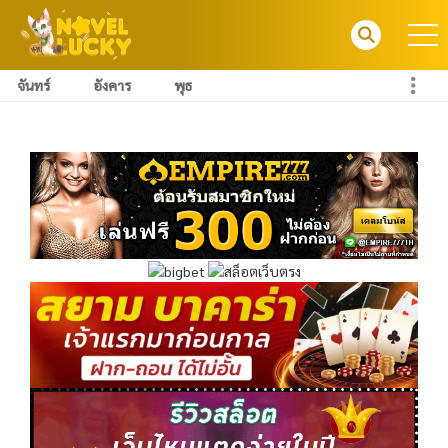
จันทร์
อังคาร
พุธ