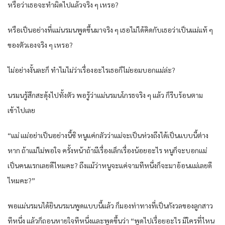
หรือว่าเธอจะทำผิดไปแล้วจริง ๆ เหรอ?
หรือเป็นอย่างที่แม่นรมนพูดขึ้นมาจริง ๆ เธอไม่ได้คิดกับเธอว่าเป็นแม่แท้ ๆ
ของตัวเองจริง ๆ เหรอ?
ไม่อย่างงั้นละก็ ทำไมไม่ว่าเรื่องอะไรเธอก็ไม่ยอมบอกแม่ล่ะ?
นรมนรู้สึกสะดุ้งไปทั้งตัว พอรู้ว่าแม่นรมนโกรธจริง ๆ แล้ว ก็รีบร้อนตาม
เข้าไปเลย
“แม่ แม่อย่าเป็นอย่างนี้ซิ หนูแค่กลัวว่าแม่จะเป็นห่วงถึงได้เป็นแบบนี้ต่าง
หาก ถ้าแม่ไม่พอใจ ครั้งหน้าถ้ามีเรื่องเล็กเรื่องน้อยอะไร หนูก็จะบอกแม่
เป็นคนแรกเลยดีไหมคะ? ถึงแม้ว่าหนูจะแค่จามทีหนึ่งก็จะมาอ้อนแม่เลยดี
ไหมคะ?”
พอแม่นรมนได้ยินนรมนพูดแบบนี้แล้ว ก็มองท่าทางที่เป็นกังวลของลูกสาว
ทีหนึ่ง แล้วก็ถอนหายใจทีหนึ่งและพูดขึ้นว่า “พูดไปเรื่อยอะไร มีใครที่ไหน