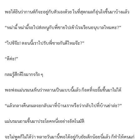
พอได้ยินว่ากานต์ก็จะอยู่กับตัวเองด้วย ในที่สุดกมลก็อุ่นใจขึ้นมาบ้างแล้ว
“หม่ามี้ หม่ามี้จะไปส่งหนูกับพี่ชายไปเข้าโรงเรียนอนุบาลไหมคะ?”
“ไปซิจ๊ะ! ตอนนี้เราไปรับพี่ชายกันดีไหมจ๊ะ?”
“ดีค่ะ!”
กลมรู้สึกดีใจมากจริง ๆ
พอพ่อแม่นรมนเห็นว่าหลานเป็นแบบนี้แล้ว ก็อดที่จะยิ้มขึ้นมาไม่ได้
“แล้วกลางคืนกมลจะกลับมาที่บ้านเราหรือว่ากลับไปที่บ้านย่าล่ะ?”
แม่นรมนถามขึ้นมาประโยคหนึ่งอย่างอัตโนมัติ
จะไม่พูดก็ไม่ได้ว่า หลายวันมานี้พอได้อยู่กับยัยเด็กน้อยนี่แล้ว ก็ทำให้คนแก่