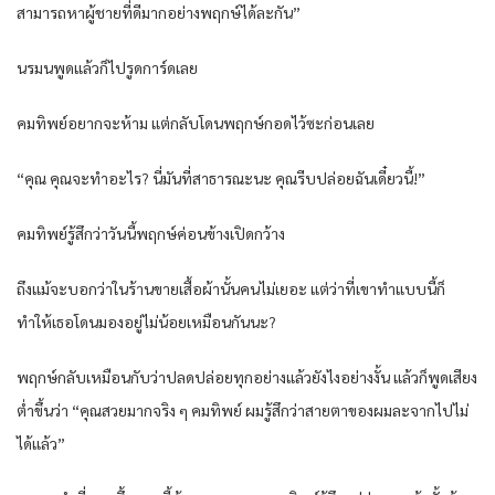
สามารถหาผู้ชายที่ดีมากอย่างพฤกษ์ได้ละกัน”
นรมนพูดแล้วก็ไปรูดการ์ดเลย
คมทิพย์อยากจะห้าม แต่กลับโดนพฤกษ์กอดไว้ซะก่อนเลย
“คุณ คุณจะทำอะไร? นี่มันที่สาธารณะนะ คุณรีบปล่อยฉันเดี๋ยวนี้!”
คมทิพย์รู้สึกว่าวันนี้พฤกษ์ค่อนข้างเปิดกว้าง
ถึงแม้จะบอกว่าในร้านขายเสื้อผ้านั้นคนไม่เยอะ แต่ว่าที่เขาทำแบบนี้ก็
ทำให้เธอโดนมองอยู่ไม่น้อยเหมือนกันนะ?
พฤกษ์กลับเหมือนกับว่าปลดปล่อยทุกอย่างแล้วยังไงอย่างงั้น แล้วก็พูดเสียง
ต่ำขึ้นว่า “คุณสวยมากจริง ๆ คมทิพย์ ผมรู้สึกว่าสายตาของผมละจากไปไม่
ได้แล้ว”