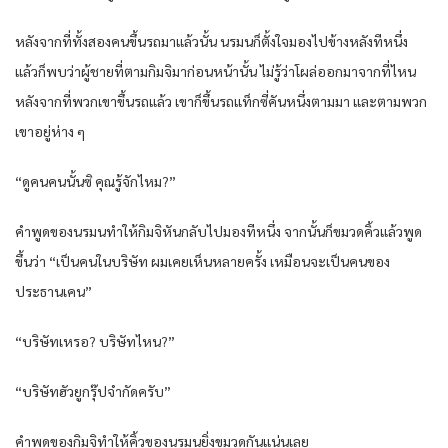
หลังจากที่ทั้งสองคนขึ้นรถมาแล้วนั้น นรมนก็ตั้งใจมองไปข้างหลังทีหนึ่ง
แล้วก็พบว่าผู้ชายที่ตามกิมจิมาก่อนหน้านั้น ไม่รู้ว่าโผล่ออกมาจากที่ไหน
หลังจากที่พวกเขาขึ้นรถแล้ว เขาก็ขึ้นรถแท็กซี่คันหนึ่งตามมา และตามพวก
เขาอยู่ห่าง ๆ
“ดูคนคนนั้นซิ คุณรู้จักไหม?”
คำพูดของนรมนทำให้กิมจิหันกลับไปมองทีหนึ่ง จากนั้นก็ขมวดคิ้วแล้วพูด
ขึ้นว่า “เป็นคนในบริษัท ผมเคยเห็นหลายครั้ง เหมือนจะเป็นคนของ
ประธานเคน”
“บริษัทเหรอ? บริษัทไหน?”
“บริษัทฮัวยูกรุ๊ปจำกัดครับ”
คำพูดของกิมจิทำให้คิ้วของนรมนยิ่งขมวดกันแน่นเลย