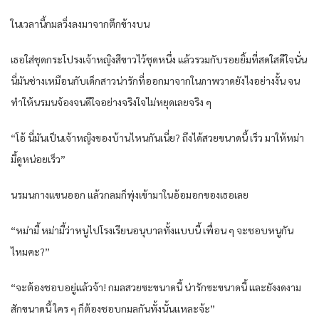
ในเวลานี้กมลวิ่งลงมาจากตึกข้างบน
เธอใส่ชุดกระโปรงเจ้าหญิงสีขาวไว้ชุดหนึ่ง แล้วรวมกับรอยยิ้มที่สดใสดีใจนั่น
นี่มันช่างเหมือนกับเด็กสาวน่ารักที่ออกมาจากในภาพวาดยังไงอย่างงั้น จน
ทำให้นรมนจ้องจนดีใจอย่างจริงใจไม่หยุดเลยจริง ๆ
“โอ้ นี่มันเป็นเจ้าหญิงของบ้านไหนกันเนี่ย? ถึงได้สวยขนาดนี้ เร็ว มาให้หม่า
มี้ดูหน่อยเร็ว”
นรมนกางแขนออก แล้วกลมก็พุ่งเข้ามาในอ้อมอกของเธอเลย
“หม่ามี้ หม่ามี้ว่าหนูไปโรงเรียนอนุบาลทั้งแบบนี้ เพื่อน ๆ จะชอบหนูกัน
ไหมคะ?”
“จะต้องชอบอยู่แล้วจ้า! กมลสวยซะขนาดนี้ น่ารักซะขนาดนี้ และยังงดงาม
สักขนาดนี้ ใคร ๆ ก็ต้องชอบกมลกันทั้งนั้นแหละจ้ะ”