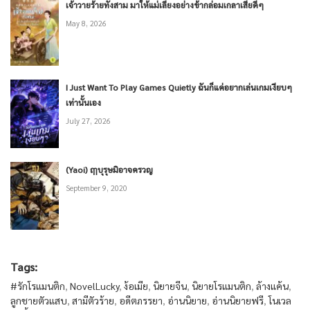
เจ้าวายร้ายทั้งสาม มาให้แม่เลี้ยงอย่างข้ากล่อมเกลาเสียดีๆ
May 8, 2026
I Just Want To Play Games Quietly ฉันก็แค่อยากเล่นเกมเงียบๆ
เท่านั้นเอง
July 27, 2026
(Yaoi) ฤๅบุรุษมิอาจครวญ
September 9, 2020
Tags:
#รักโรแมนติก
,
NovelLucky
,
ง้อเมีย
,
นิยายจีน
,
นิยายโรแมนติก
,
ล้างแค้น
,
ลูกชายตัวแสบ
,
สามีตัวร้าย
,
อดีตภรรยา
,
อ่านนิยาย
,
อ่านนิยายฟรี
,
โนเวล