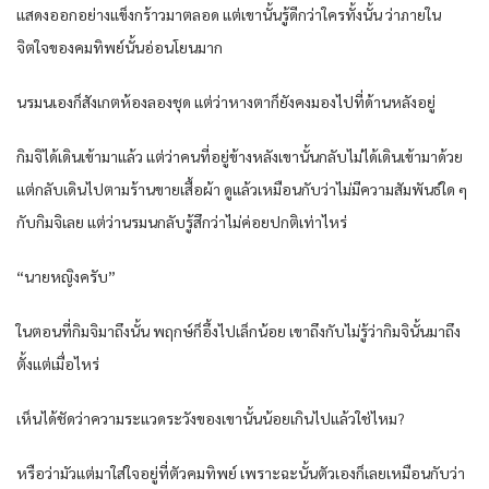
แสดงออกอย่างแข็งกร้าวมาตลอด แต่เขานั้นรู้ดีกว่าใครทั้งนั้น ว่าภายใน
จิตใจของคมทิพย์นั้นอ่อนโยนมาก
นรมนเองก็สังเกตห้องลองชุด แต่ว่าหางตาก็ยังคงมองไปที่ด้านหลังอยู่
กิมจิได้เดินเข้ามาแล้ว แต่ว่าคนที่อยู่ข้างหลังเขานั้นกลับไม่ได้เดินเข้ามาด้วย
แต่กลับเดินไปตามร้านขายเสื้อผ้า ดูแล้วเหมือนกับว่าไม่มีความสัมพันธ์ใด ๆ
กับกิมจิเลย แต่ว่านรมนกลับรู้สึกว่าไม่ค่อยปกติเท่าไหร่
“นายหญิงครับ”
ในตอนที่กิมจิมาถึงนั้น พฤกษ์ก็อึ้งไปเล็กน้อย เขาถึงกับไม่รู้ว่ากิมจินั้นมาถึง
ตั้งแต่เมื่อไหร่
เห็นได้ชัดว่าความระแวดระวังของเขานั้นน้อยเกินไปแล้วใช่ไหม?
หรือว่ามัวแต่มาใส่ใจอยู่ที่ตัวคมทิพย์ เพราะฉะนั้นตัวเองก็เลยเหมือนกับว่า