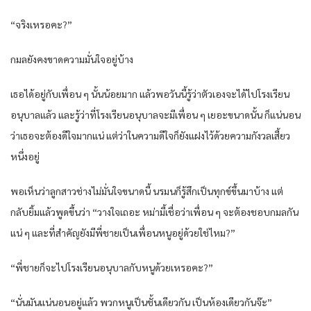
“จริงเหรอคะ?”
กมลยังคงขาดความมั่นใจอยู่บ้าง
เธอได้อยู่กับเพื่อน ๆ นั้นน้อยมาก แล้วพอวันนี้รู้ว่าตัวเองจะได้ไปโรงเรียน
อนุบาลแล้ว และรู้ว่าที่โรงเรียนอนุบาลจะมีเพื่อน ๆ เยอะขนาดนั้น ก็แน่นอน
ว่าเธอจะต้องดีใจมากแน่ แต่ว่าในความดีใจก็ยังแฝงไว้ด้วยความกังวลเสี้ยว
หนึ่งอยู่
พอเห็นว่าลูกสาวช่างไม่มั่นใจขนาดนี้ นรมนก็รู้สึกเป็นทุกข์ขึ้นมาบ้าง แต่
กลับยิ้มแล้วพูดขึ้นว่า “วางใจเถอะ หม่ามี้เชื่อว่าเพื่อน ๆ จะต้องชอบกมลกัน
แน่ ๆ และที่สำคัญยังมีพี่ชายเป็นเพื่อนหนูอยู่ด้วยใช่ไหม?”
“พี่ชายก็จะไปโรงเรียนอนุบาลกับหนูด้วยเหรอคะ?”
“นั่นมันแน่นอนอยู่แล้ว พวกหนูเป็นชั้นเดียวกัน เป็นห้องเดียวกันจ๊ะ”