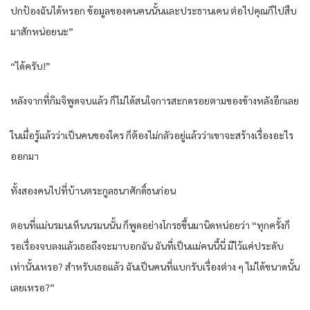
ปกป้องฉันได้หรอก ข้อมูลของคนคนนั้นและประธานเคน ต่อไปคุณก็ไปสืบ
มาสักหน่อยนะ”
“ได้ครับ!”
หลังจากที่กิมจิพูดจบแล้ว ก็ไม่ได้สนใจการสะกดรอยตามของข้างหลังอีกเลย
ในเมื่อรู้แล้วว่าเป็นคนของใคร ก็ต้องไม่กลัวอยู่แล้วว่าเขาจะสร้างเรื่องอะไร
ออกมา
ทั้งสองคนไปที่บ้านตระกูลธนาศักดิ์ธนก่อน
ตอนที่แม่นรมนเห็นนรมนนั้น ก็พูดอย่างโกรธขึ้นมานิดหน่อยว่า “ทุกครั้งก็
รอเรื่องจบลงแล้วเธอถึงจะมาบอกฉัน ฉันที่เป็นแม่คนนี้นี่ มีไว้แค่ประดับ
เท่านั้นเหรอ? สำหรับเธอแล้ว ฉันเป็นคนที่แบกรับเรื่องต่าง ๆ ไม่ได้ขนาดนั้น
เลยเหรอ?”