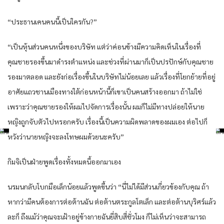
“ประธานเคนคนนี้เป็นใครกัน?”
“เป็นหุ้นส่วนคนหนึ่งของบริษัท แต่ว่าค่อนข้างมีความคิดเห็นในเรื่องที่
คุณชายรองขึ้นมาดำรงตำแหน่ง และช่วงที่ผ่านมาก็เป็นปรปักษ์กับคุณชาย
รองมาตลอด และยังก่อเรื่องขึ้นในบริษัทไม่น้อยเลย แล้วเรื่องที่โยกย้ายที่อยู่
อาศัยแถวชานเมืองทางใต้ก่อนหน้านี้ก็เขาเป็นคนสร้างออกมา ถ้าไม่ใช่
เพราะว่าคุณชายรองให้ผมไปจัดการเรื่องนั้น ผมก็ไม่มีทางปล่อยให้นาย
หญิงถูกจับตัวไปหรอกครับ เรื่องนี้เป็นความผิดพลาดของผมเอง ต่อไปก็
หวังว่านายหญิงจะลงโทษผมด้วยนะครับ”
กิมจิเป็นฝ่ายพูดเรื่องทั้งหมดนี้ออกมาเอง
นรมนกลับโบกมือเล็กน้อยแล้วพูดขึ้นว่า “นี่ไม่ได้มีส่วนเกี่ยวข้องกับคุณ ถ้า
หากว่ามีคนต้องการต่อต้านฉัน ต่อต้านตระกูลโตเล็ก และต่อต้านบุริศร์แล้ว
ละก็ ถึงแม้ว่าคุณจะเฝ้าอยู่ข้างกายฉันยี่สิบสี่ชั่วโมง ก็ไม่เห็นว่าจะสามารถ