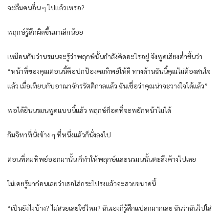
จะลืมคนอื่น ๆ ไปแล้วเหรอ?
พฤกษ์รู้สึกผิดขึ้นมาเล็กน้อย
เหมือนกับว่านรมนจะรู้ว่าพฤกษ์นั้นกำลังคิดอะไรอยู่ จึงพูดเสียงต่ำขึ้นว่า
“หน้าที่ของคุณตอนนี้คือปกป้องคมทิพย์ให้ดี ทางด้านฉันนี้คุณไม่ต้องสนใจ
แล้ว เมื่อเทียบกับอาณาจักรรัตติกาลแล้ว ฉันเชื่อว่าคุณน่าจะวางใจได้แล้ว”
พอได้ยินนรมนพูดแบบนี้แล้ว พฤกษ์ก็อดที่จะพยักหน้าไม่ได้
กิมจิหาที่นั่งข้าง ๆ ที่หนึ่งแล้วก็นั่งลงไป
ตอนที่คมทิพย์ออกมานั้น ก็ทำให้พฤกษ์และนรมนนั้นตะลึงค้างไปเลย
ไม่เคยรู้มาก่อนเลยว่าเธอใส่กระโปรงแล้วจะสวยขนาดนี้
“เป็นยังไงบ้าง? ไม่สวยเลยใช่ไหม? ฉันเองก็รู้สึกแปลกมากเลย ฉันว่าฉันไปใส่