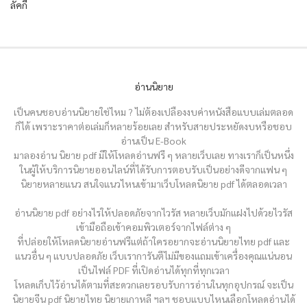
ลัคกี้
อ่านนิยาย
เป็นคนชอบอ่านนิยายใช่ไหม ? ไม่ต้องเปลืองงบค่าหนังสือแบบเล่มตลอด
ก็ได้ เพราะราคาต่อเล่มก็หลายร้อยเลย สำหรับสายประหยัดงบหรือชอบ
อ่านเป็น E-Book
มาลองอ่าน นิยาย pdf มีให้โหลดอ่านฟรี ๆ หลายเว็บเลย ทางเราก็เป็นหนึ่ง
ในผู้ให้บริการนิยายออนไลน์ที่ได้รับการตอบรับเป็นอย่างดีจากแฟน ๆ
นิยายหลายแนว สนใจแนวไหนเข้ามาเว็บโหลดนิยาย pdf ได้ตลอดเวลา
อ่านนิยาย pdf อย่างไรให้ปลอดภัยจากไวรัส หลายเว็บมักแฝงไปด้วยไวรัส
เข้ามือถือเข้าคอมพิวเตอร์จากไฟล์ต่าง ๆ
ที่ปล่อยให้โหลดนิยายอ่านฟรีแต่ถ้าใครอยากจะอ่านนิยายไทย pdf และ
แนวอื่น ๆ แบบปลอดภัย เว็บเราการันตีไม่มีของแถมเข้าเครื่องคุณแน่นอน
เป็นไฟล์ PDF ที่เปิดอ่านได้ทุกที่ทุกเวลา
โหลดเก็บไว้อ่านได้ตามที่สะดวกเลยรอบรับการอ่านในทุกอุปกรณ์ จะเป็น
นิยายจีน pdf นิยายไทย นิยายเกาหลี ฯลฯ ชอบแบบไหนเลือกโหลดอ่านได้