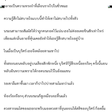
กลายเป็นความทรงจำที่เลือนรางไปในชั่วขณะ
ความรู้สึกไม่สบายใจแบบนี้ทำให้เขาไม่สบายไปทั้งตัว
นรมนสามารถสัมผัสได้ว่าถูกคนกอดไว้แน่น เธอไม่ค่อยเคยชินสักเท่าไหร่
เพียงแต่กลิ่นอายที่คุ้นเคยยังทำให้เธอรู้สึกสบายใจอยู่บ้าง
ในเมื่อเป็นบุริศร์ เธอจึงคล้อยตามเขาไป
ทั้งสองนอนหลับอยู่บนเตียงสักพักหนึ่ง บุริศร์ก็รู้สึกเหนื่อยจริงๆ ครั้งนี้นอน
หลับฝันหวานเพราะได้กอดนรมนไว้ในอ้อมแขน
รอเขาลืมตาขึ้นมา เวลาก็ปาไปบ่ายสามโมงกว่าแล้ว
ท้องร้องจ๊อกๆ ส่วนนรมนก็ดูเหมือนจะตื่นแล้ว
ดวงตากลมโตของเธอกะพริบมองดวงตาที่งุนงงจนได้สติของบุริศร์ ก็อดยิ้ม