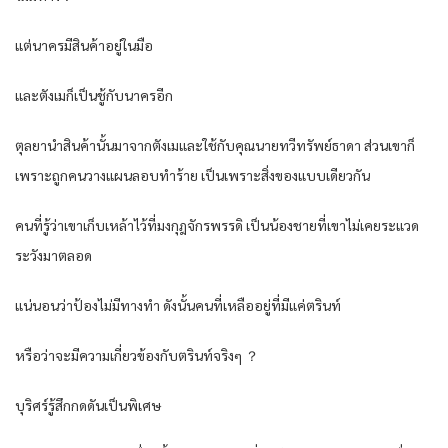
แต่นาครมีสินค้าอยู่ในมือ
และตังเมก็เป็นชู้กับนาครอีก
ตุลยานำสินค้านั้นมาจากตังเมและใช้กับคุณนายทวีทรัพย์ธาดา ส่วนเขาก็
เพราะถูกคนวางแผนลอบทำร้าย เป็นเพราะสิ่งของแบบเดียวกัน
คนที่รู้ว่าเขาเก็บเหล้าไว้ที่มงกุฎจักรพรรดิ เป็นน้องชายที่เขาไม่เคยระแวด
ระวังมาตลอด
แน่นอนว่าป้องไม่มีทางทำ ดังนั้นคนที่เหลืออยู่ที่มีแค่ตรินท์
หรือว่าจะมีความเกี่ยวข้องกับตรินท์จริงๆ ？
บุริศร์รู้สึกกดดันเป็นพิเศษ