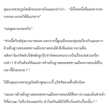
คุณนายตระกูลโตเล็กถอนหายใจและกล่าวว่า： “มีเรื่องหนึ่งที่แม่อยากจะ
บอกแก แกจะได้มีแนวทาง”
“แม่พูดมาเถอะครับ”
“ช่วงนี้ตรินท์ยุ่งมากมาตลอด นอกจากนี้ดูเหมือนจะทุ่มเทเกี่ยวกับแผนการ
ย้ายถิ่นฐานของเขตชานเมืองทางตอนใต้ สิ่งที่แม่อยากถามคือ
อสังหาริมทรัพย์บริษัทฮัวยูกรุ๊ปจำกัดของพวกเราเป็นเรื่องเร่งด่วนหรือ
เปล่า？จำเป็นต้องใช้แผนการย้ายถิ่นฐานของเขตชานเมืองทางตอนใต้ใน
เวลานี้ด้วยเหรอ？”
ได้ยินคุณนายตระกูลโตเล็กพูดแบบนี้ บุริศร์ขมวดคิ้วเล็กน้อย
“แผนการย้ายถิ่นฐานของเขตชานเมืองทางตอนใต้คือการวางแผนในช่วงห้า
ปีที่ผ่านมา ไม่รีบร้อนนะครับ ทำไมตรินท์ถึงได้รีบร้อนกับเรื่องนั้น？”