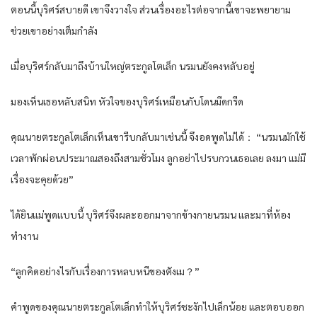
ตอนนี้บุริศร์สบายดี เขาจึงวางใจ ส่วนเรื่องอะไรต่อจากนี้เขาจะพยายาม
ช่วยเขาอย่างเต็มกำลัง
เมื่อบุริศร์กลับมาถึงบ้านใหญ่ตระกูลโตเล็ก นรมนยังคงหลับอยู่
มองเห็นเธอหลับสนิท หัวใจของบุริศร์เหมือนกับโดนมีดกรีด
คุณนายตระกูลโตเล็กเห็นเขารีบกลับมาเช่นนี้ จึงอดพูดไม่ได้： “นรมนมักใช้
เวลาพักผ่อนประมาณสองถึงสามชั่วโมง ลูกอย่าไปรบกวนเธอเลย ลงมา แม่มี
เรื่องจะคุยด้วย”
ได้ยินแม่พูดแบบนี้ บุริศร์จึงผละออกมาจากข้างกายนรมน และมาที่ห้อง
ทำงาน
“ลูกคิดอย่างไรกับเรื่องการหลบหนีของตังเม？”
คำพูดของคุณนายตระกูลโตเล็กทำให้บุริศร์ชะงักไปเล็กน้อย และตอบออก