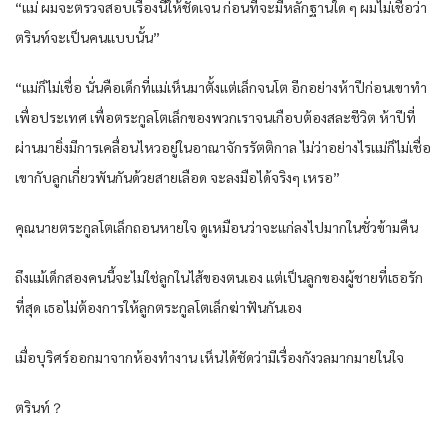
“แม่ ผมจะตรวจสอบเรื่องนี้ให้ชัดเจน ก่อนที่จะมีหลักฐานใด ๆ ผมไม่เชื่อว่า
ตรินท์จะเป็นคนแบบนั้น”
“แม่ก็ไม่เชื่อ นั่นคือเด็กที่แม่เห็นมาตั้งแต่เล็กจนโต อีกอย่างห้าปีก่อนเขาทำ
เพื่อประเทศ เพื่อตระกูลโตเล็กของพวกเราจนเกือบต้องสละชีวิต ห้าปีที่
ผ่านมายิ่งมีการเคลื่อนไหวอยู่ในอาณาจักรรัตติกาล ไม่ว่าอย่างไรแม่ก็ไม่เชื่อ
เขากับลูกเกี่ยวพันกันด้วยสายเลือด จะลงมือได้จริงๆ เหรอ”
คุณนายตระกูลโตเล็กถอนหายใจ ดูเหมือนว่าจะแก่ลงไปมากในชั่วข้ามคืน
ถึงแม้เด็กสองคนนี้จะไม่ใช่ลูกในไส้ของตนเอง แต่เป็นลูกของผู้ชายที่เธอรัก
ที่สุด เธอไม่ต้องการให้ลูกตระกูลโตเล็กฆ่าฟันกันเอง
เมื่อบุริศร์ออกมาจากห้องทำงาน เห็นได้ชัดว่ามีเรื่องกังวลมากมายในใจ
ตรินท์？