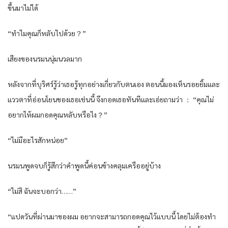
ขึ้นมาไม่ได้
“ทำไมคุณก็หลับไปด้วย？”
เสียงของนรมนนุ่มนวลมาก
หลังจากที่บุริศร์รู้ว่าเธอรู้ทุกอย่างเกี่ยวกับตนเอง ตอนนี้มองเห็นรอยยิ้มและ
แววตาที่อ่อนโยนของเธอเช่นนี้ จึงกอดเธอทันทีและเอ่ยถามว่า ： “คุณไม่
อยากให้ผมกอดคุณหลับหรือไง？”
“ไม่มีอะไรสักหน่อย”
นรมนพูดจบก็รู้สึกว่าคำพูดนี้ค่อนข้างคลุมเครืออยู่บ้าง
“ไม่สิ ฉันจะบอกว่า……”
“แปดวันที่ผ่านมาของผม อยากจะสามารถกอดคุณไว้แบบนี้ โดยไม่ต้องทำ