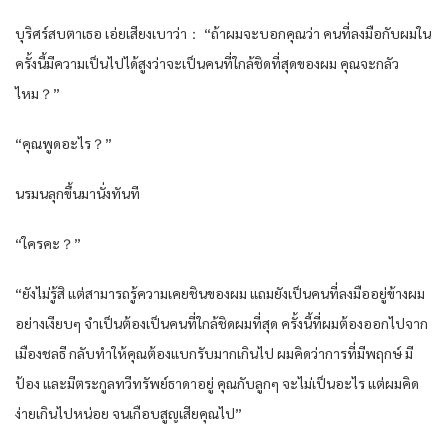
บุริศร์สบตาเธอ เอ่ยเสียงเบาว่า： “ถ้าผมจะบอกคุณว่า คนที่ลงมือกับผมใน
ครั้งนี้มีความเป็นไปได้สูงว่าจะเป็นคนที่ใกล้ชิดที่สุดของผม คุณจะกลัว
ไหม？”
“คุณพูดอะไร？”
นรมนลุกขึ้นมานั่งทันที
“ใครคะ？”
“ยังไม่รู้สิ แต่สามารถรู้ความเคยชินของผม แถมยังเป็นคนที่ลงมืออยู่ข้างผม
อย่างเงียบๆ จำเป็นต้องเป็นคนที่ใกล้ชิดผมที่สุด ครั้งนี้ที่ผมต้องออกไปจาก
เมืองชลธี กลับทำให้คุณต้องแบกรับมากเกินไป ผมคิดว่าการที่มีพฤกษ์ มี
ป้อง และมีตระกูลทวีทรัพย์ธาดาอยู่ คุณกับลูกๆ จะไม่เป็นอะไร แต่ผมคิด
ง่ายเกินไปหน่อย จนเกือบสูญเสียคุณไป”