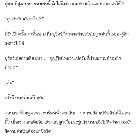
ผู้ชายที่สูงส่งอย่างเขาเช่นนี้ นึกไม่ถึงว่าจะไม่สบายใจและหวาดกลัวได้？
“คุณกำลังกลัวอะไร？”
นี่ยังเป็นครั้งแรกที่นรมนเห็นบุริศร์มีท่าทางทำอะไรไม่ถูกเช่นนี้ เธออดรู้สึก
สงสารไม่ได้
บุริศร์เอ่ยถามเสียงเบา： “คุณรู้ใช่ไหมว่าแปดวันที่ผ่านมาผมทำอะไร
บ้าง？”
“ค่ะ”
ครั้งนี้ นรมนไม่ได้ปิดบัง
ตอนแรกที่ไม่พูด เพราะบุริศร์เพิ่งจะกลับมา ร่างกายยังไม่ปรับตัวได้ดี ตอน
นี้ในเมื่อเขานอนเต็มอิ่มแล้ว และดูเหมือนจะรู้แล้ว นรมนจึงไม่คิดว่าตนเองยัง
มีความจำเป็นต้องปกปิดอีก