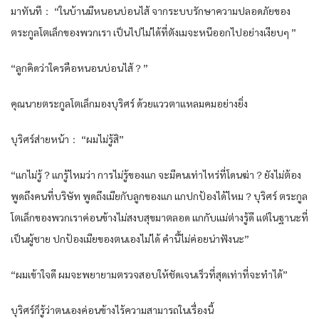
มาทันที： “ในบ้านมีหนอนบ่อนไส้ จากระบบรักษาความปลอดภัยของ
ตระกูลโตเล็กของพวกเรา เป็นไปไม่ได้ที่ตังเมจะหนีออกไปอย่างเงียบๆ ”
“ลูกคิดว่าใครคือหนอนบ่อนไส้？”
คุณนายตระกูลโตเล็กมองบุริศร์ ด้วยแววตาแหลมคมอย่างยิ่ง
บุริศร์ส่ายหน้า： “ผมไม่รู้สิ”
“แกไม่รู้？แกรู้ไหมว่า การไม่รู้ของแก จะมีคนเท่าไหร่ที่โดนฆ่า？ยังไม่ต้อง
พูดถึงคนที่บริษัท พูดถึงเมียกับลูกของแก แกปกป้องได้ไหม？บุริศร์ ตระกูล
โตเล็กของพวกเราค่อนข้างไม่สงบสุขมาตลอด แกกับแม่ต่างรู้ดี แต่ในฐานะที่
เป็นผู้ชาย ปกป้องเมียของตนเองไม่ได้ คำนี้ไม่ค่อยน่าฟังนะ”
“ผมเข้าใจดี ผมจะพยายามตรวจสอบให้ชัดเจนเร็วที่สุดเท่าที่จะทำได้”
บุริศร์ก็รู้ว่าตนเองค่อนข้างไร้ความสามารถในเรื่องนี้