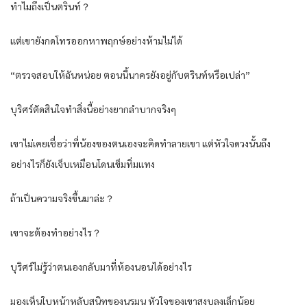
ทำไมถึงเป็นตรินท์？
แต่เขายังกดโทรออกหาพฤกษ์อย่างห้ามไม่ได้
“ตรวจสอบให้ฉันหน่อย ตอนนี้นาครยังอยู่กับตรินท์หรือเปล่า”
บุริศร์ตัดสินใจทำสิ่งนี้อย่างยากลำบากจริงๆ
เขาไม่เคยเชื่อว่าพี่น้องของตนเองจะคิดทำลายเขา แต่หัวใจดวงนั้นถึง
อย่างไรก็ยังเจ็บเหมือนโดนเข็มทิ่มแทง
ถ้าเป็นความจริงขึ้นมาล่ะ？
เขาจะต้องทำอย่างไร？
บุริศร์ไม่รู้ว่าตนเองกลับมาที่ห้องนอนได้อย่างไร
มองเห็นใบหน้าหลับสนิทของนรมน หัวใจของเขาสงบลงเล็กน้อย