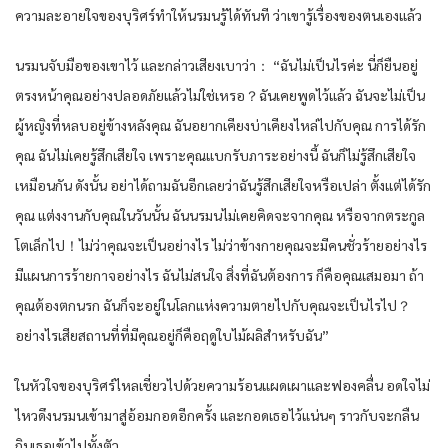
ความละอายใจของบุริศร์ทำให้นรมนรู้ได้ทันที ว่าเขารู้เรื่องของตนเองแล้ว
นรมนจับมือของเขาไว้ และกล่าวเสียงเบาว่า： “ฉันไม่เป็นไรค่ะ นี่ก็ยืนอยู่
ตรงหน้าคุณอย่างปลอดภัยแล้วไม่ใช่เหรอ？ฉันเคยพูดไว้แล้ว ฉันจะไม่เป็น
ผู้หญิงที่หลบอยู่ข้างหลังคุณ ฉันอยากเคียงบ่าเคียงไหล่ไปกับคุณ การได้รัก
คุณ ฉันไม่เคยรู้สึกเสียใจ เพราะคุณแบกรับภาระอย่างนี้ ฉันก็ไม่รู้สึกเสียใจ
เหมือนกัน ดังนั้น อย่าได้ถามฉันอีกเลยว่าฉันรู้สึกเสียใจหรือเปล่า ตั้งแต่ได้รัก
คุณ แต่งงานกับคุณในวันนั้น ฉันนรมนไม่เคยคิดจะจากคุณ หรือจากตระกูล
โตเล็กไป！ไม่ว่าคุณจะเป็นอย่างไร ไม่ว่าข้างกายคุณจะมีคนชั่วร้ายอย่างไร
มีแผนการร้ายกาจอย่างไร ฉันไม่สนใจ สิ่งที่ฉันต้องการ ก็คือคุณเสมอมา ถ้า
คุณต้องตกนรก ฉันก็จะอยู่ในโลกแห่งความตายไปกับคุณจะเป็นไรไป？
อย่างไรเสียสถานที่ที่มีคุณอยู่ก็คือฤดูใบไม้ผลิสำหรับฉัน”
ในหัวใจของบุริศร์ไหลเชี่ยวไปด้วยความร้อนแผดเผาและฟองคลื่น อดใจไม่
ไหวดึงนรมนเข้ามาสู่อ้อมกอดอีกครั้ง และกอดเธอไว้แน่นๆ ราวกับจะกลืน
กินเธอเข้าไปทั้งตัว