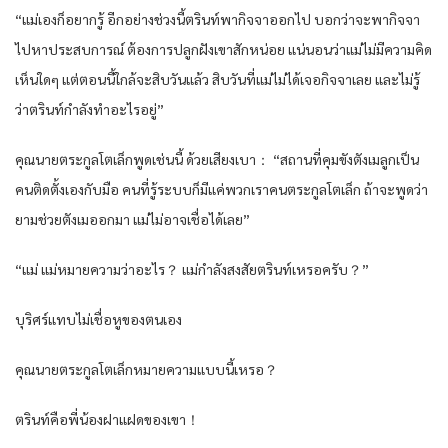
“แม่เองก็อยากรู้ อีกอย่างช่วงนี้ตรินท์พากิจจาออกไป บอกว่าจะพากิจจา
ไปหาประสบการณ์ ต้องการปลูกฝังเขาสักหน่อย แน่นอนว่าแม่ไม่มีความคิด
เห็นใดๆ แต่ตอนนี้ใกล้จะสิบวันแล้ว สิบวันที่แม่ไม่ได้เจอกิจจาเลย และไม่รู้
ว่าตรินท์กำลังทำอะไรอยู่”
คุณนายตระกูลโตเล็กพูดเช่นนี้ ด้วยเสียงเบา： “สถานที่คุมขังตังเมลูกเป็น
คนติดตั้งเองกับมือ คนที่รู้ระบบก็มีแค่พวกเราคนตระกูลโตเล็ก ถ้าจะพูดว่า
ยามช่วยตังเมออกมา แม่ไม่อาจเชื่อได้เลย”
“แม่ แม่หมายความว่าอะไร？ แม่กำลังสงสัยตรินท์เหรอครับ？”
บุริศร์แทบไม่เชื่อหูของตนเอง
คุณนายตระกูลโตเล็กหมายความแบบนี้เหรอ？
ตรินท์คือพี่น้องฝาแฝดของเขา！