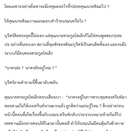
โดยเฉพาะอย่างยิ่งเขาจะมีเหตุผลอะไรที่ปล่อยคุณนายตังเมไป？
ให้คุณนายตังเมวางแผนลอบทำร้ายนรมนหรือไง？
บุริศร์คิดตรงจุดนี้ไม่ออก แต่คุณนายตระกูลโตเล็กก็ไม่ใช่คนพูดสะเปะสะ
ปะ อย่างที่เธอบอก สถานที่คุมขังของตังเมบุริศร์เป็นคนติดตั้งเอง และจนถึง
ระบบก็มีคนของตระกูลโตเล็ก
“นาครล่ะ？ นาครยังอยู่ไหม？”
บุริศร์ถามคำถามนี้ขึ้นมาฉับพลัน
คุณนายตระกูลโตเล็กตอบเสียงเบา： “นาครอยู่ในการควบคุมของตรินท์มา
ตลอด แม่ไม่ได้เจอตรินท์นานมากแล้ว ลูกคิดว่าแม่จะรู้ไหม？อีกอย่างก่อน
หน้านี้ตอนที่เกิดเรื่องขึ้นกับนรมน ตรินท์กลับประจวบเหมาะย้ายกิมจิไป
เขตชานเมืองทางตอนใต้ในเวลานั้นพอดี ทำให้นรมนไม่มีคนคุ้มกันข้างกาย