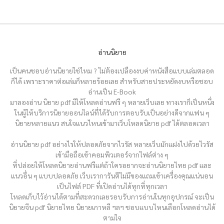
อ่านนิยาย
เป็นคนชอบอ่านนิยายใช่ไหม ? ไม่ต้องเปลืองงบค่าหนังสือแบบเล่มตลอด
ก็ได้ เพราะราคาต่อเล่มก็หลายร้อยเลย สำหรับสายประหยัดงบหรือชอบ
อ่านเป็น E-Book
มาลองอ่าน นิยาย pdf มีให้โหลดอ่านฟรี ๆ หลายเว็บเลย ทางเราก็เป็นหนึ่ง
ในผู้ให้บริการนิยายออนไลน์ที่ได้รับการตอบรับเป็นอย่างดีจากแฟน ๆ
นิยายหลายแนว สนใจแนวไหนเข้ามาเว็บโหลดนิยาย pdf ได้ตลอดเวลา
อ่านนิยาย pdf อย่างไรให้ปลอดภัยจากไวรัส หลายเว็บมักแฝงไปด้วยไวรัส
เข้ามือถือเข้าคอมพิวเตอร์จากไฟล์ต่าง ๆ
ที่ปล่อยให้โหลดนิยายอ่านฟรีแต่ถ้าใครอยากจะอ่านนิยายไทย pdf และ
แนวอื่น ๆ แบบปลอดภัย เว็บเราการันตีไม่มีของแถมเข้าเครื่องคุณแน่นอน
เป็นไฟล์ PDF ที่เปิดอ่านได้ทุกที่ทุกเวลา
โหลดเก็บไว้อ่านได้ตามที่สะดวกเลยรอบรับการอ่านในทุกอุปกรณ์ จะเป็น
นิยายจีน pdf นิยายไทย นิยายเกาหลี ฯลฯ ชอบแบบไหนเลือกโหลดอ่านได้
ตามใจ