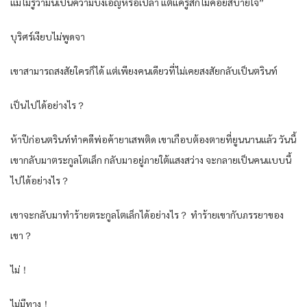
แม่ไม่รู้ว่ามันเป็นความบังเอิญหรือเปล่า แต่แค่รู้สึกไม่ค่อยสบายใจ”
บุริศร์เงียบไม่พูดจา
เขาสามารถสงสัยใครก็ได้ แต่เพียงคนเดียวที่ไม่เคยสงสัยกลับเป็นตรินท์
เป็นไปได้อย่างไร？
ห้าปีก่อนตรินท์ทำคดีพ่อค้ายาเสพติด เขาเกือบต้องตายที่ยูนนานแล้ว วันนี้
เขากลับมาตระกูลโตเล็ก กลับมาอยู่ภายใต้แสงสว่าง จะกลายเป็นคนแบบนี้
ไปได้อย่างไร？
เขาจะกลับมาทำร้ายตระกูลโตเล็กได้อย่างไร？ ทำร้ายเขากับภรรยาของ
เขา？
ไม่！
ไม่มีทาง！