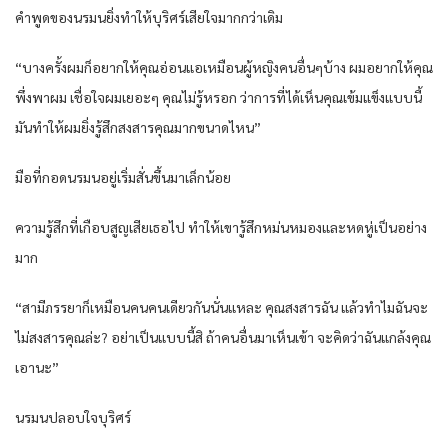
คำพูดของนรมนยิ่งทำให้บุริศร์เสียใจมากกว่าเดิม
“บางครั้งผมก็อยากให้คุณอ่อนแอเหมือนผู้หญิงคนอื่นๆบ้าง ผมอยากให้คุณ
พึ่งพาผม เชื่อใจผมเยอะๆ คุณไม่รู้หรอก ว่าการที่ได้เห็นคุณเข้มแข็งแบบนี้
มันทำให้ผมยิ่งรู้สึกสงสารคุณมากขนาดไหน”
มือที่กอดนรมนอยู่เริ่มสั่นขึ้นมาเล็กน้อย
ความรู้สึกที่เกือบสูญเสียเธอไป ทำให้เขารู้สึกหม่นหมองและหดหู่เป็นอย่าง
มาก
“สามีภรรยาก็เหมือนคนคนเดียวกันนั่นแหละ คุณสงสารฉัน แล้วทำไมฉันจะ
ไม่สงสารคุณล่ะ? อย่าเป็นแบบนี้สิ ถ้าคนอื่นมาเห็นเข้า จะคิดว่าฉันแกล้งคุณ
เอานะ”
นรมนปลอบใจบุริศร์