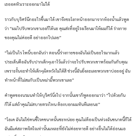
เธออดหัวเราะออกมาไม่ได้
ราวกับบุริศร์นึกอะไรขึ้นมาได้ เขาจึงชะโงกหน้าออกมาจากห้องน้ำแล้วพูด
ว่า “ผมไปรับพวกเขาเองก็ได้นะ คุณส่งที่อยู่โรงเรียนมาให้ผมก็ได้ ร่างกาย
ของคุณไม่ค่อยดี อย่าออกไปเลย”
“ไม่เป็นไร โพนี่บอกฉันว่า ตอนนี้ร่างกายของฉันไม่เป็นอะไรมากแล้ว
ประเด็นคือฉันรับปากเด็กๆเอาไว้แล้วว่าจะไปรับพวกเขาพร้อมกันกับคุณ
เพราะงั้นจะทำให้เด็กๆผิดหวังไม่ได้สิ ช่วงนี้ฉันยิ่งละเลยพวกเขาบ่อยอยู่ ฉัน
ทำหน้าที่ไม่สมกับเป็นหม่ามี๊พวกเขาเลย”
คำพูดของนรมนทำให้บุริศร์นิ่งไป จากนั้นเขาก็พูดออกมาว่า “ไปด้วยกัน
ก็ได้ แต่ถ้าคุณไม่สบายตรงไหน ต้องบอกผมทันทีเลยนะ”
“โอเค ฉันไม่ใช่คนขี้โรคขนาดนั้นซะหน่อย คุณไม่ต้องเป็นห่วงฉันขนาดนี้ก็ได้
ฉันมีแค่สภาพจิตใจเท่านั้นแหละที่ยังไม่ค่อยหายดี อย่างอื่นไม่ได้อ่อนแอ