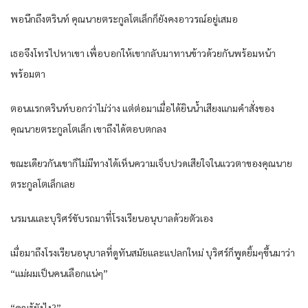
พอนึกถึงตรินท์ คุณนายตระกูลโตเล็กก็ยังคงอาวรณ์อยู่เสมอ
เธอจึงโทรไปหาเขา เพื่อบอกให้เขากลับมาทานข้าวด้วยกันพร้อมหน้า
พร้อมตา
ตอนแรกตรินท์บอกว่าไม่ว่าง แต่ต่อมาเมื่อได้ยินน้ำเสียงแกมคำสั่งของ
คุณนายตระกูลโตเล็ก เขาถึงได้ตอบตกลง
ขณะเดียวกันเขาก็ไม่มีทางได้เห็นความเจ็บปวดเสียใจในแววตาของคุณนาย
ตระกูลโตเล็กเลย
นรมนและบุริศร์ขับรถมาที่โรงเรียนอนุบาลด้วยตัวเอง
เมื่อมาถึงโรงเรียนอนุบาลที่ดูทันสมัยและแปลกใหม่ บุริศร์ก็พูดยิ้มๆขึ้นมาว่า
“แม่ผมเป็นคนเลือกแน่ๆ”
“คุณรู้ยังไง?”