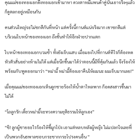
คุณแม่ของทองเอกดึงทองเอกเข้ามาหา ดวงตาหมีแพนด้าคู่นั้นเอาจริงๆแล้ว
ก็ดูตลกอยู่เหมือนกัน
คนส่วนใหญ่จะไม่ชกตีกันที่หน้า แต่ครั้งนี้กานต์แน่จริงมาก เขาชกตีแต่
บริเวณใบหน้าของทองเอก ถึงขั้นทำให้อีกฝ่ายปากแตก
ใบหน้าของทองเอกบวมช้ำ ทั้งยังเจ็บแสบ เมื่อมองไปที่กานต์ทีไรก็ต้องหด
หัวตัวสั่นอย่างห้ามไม่ได้ แต่เมื่อนึกขึ้นมาได้ว่าตอนนี้มีที่คุ้มกันแล้ว จึงร้องไห้
พร้อมกับพูดออกมาว่า “หม่ามี๊ หม่ามี๊ต้องเอาคืนให้ผมนะ ผมเจ็บมากเลย!”
เมื่อคุณแม่ของทองเอกเห็นลูกชายร้องไห้น้ำตาไหลพาก ก็อดสงสารขึ้นมา
ไม่ได้
“โถลูกรัก เดี๋ยวหม่ามี๊จะทวงความยุติธรรมให้ลูกเอง”
“ชิ! ลูกผู้ชายอะไรร้องไห้ขี้มูกโป่ง เอาแต่หลบหลังผู้หญิง ไม่แปลกใจเลยที่
เป็นพวกอันธพาลชอบกระชากกระโปรงคนอื่น ”