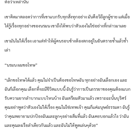
ต่อว่าเหล่านั้น
เขาคิดมาตลอดว่าการที่เขาแบกรับทุกสิ่งทุกอย่าง มันคือวิถีลูกผู้ชาย แต่เมื่อ
ได้รู้เรื่องทุกอย่างของนรมน เขาถึงได้พบว่าตัวเองไม่ใช่อย่างที่กล่าวมาเลย
เขามันไม่ได้เรื่อง เอาแต่ทำให้ผู้คนรอบข้างต้องตกอยู่ในอันตรายซ้ำแล้วซ้ำ
เล่า
“นรมน ผมขอโทษ”
“เลิกขอโทษได้แล้ว คุณไม่จำเป็นต้องขอโทษฉัน ทุกอย่างฉันเลือกเอง และ
ฉันก็เลือกคุณ เลือกที่จะมีชีวิตแบบนี้ ฉันรู้ว่าการเป็นภรรยาของคุณต้องแบก
รับความยากลำบากแบบไหนบ้าง ฉันเตรียมตัวมาแล้ว เพราะฉะนั้นบุริศร์
คุณอย่าพูดว่าตัวเองไม่ได้เรื่อง คุณไม่ใช่เทพเจ้า คุณก็แค่มนุษย์ธรรมดา ฉันรู้
ว่าคุณพยายามปกป้องฉันและลูกๆอย่างเต็มที่แล้ว ฉันเคยบอกแล้วไง ว่าฉัน
และคุณลงเรือลำเดียวกันแล้ว และฉันไม่ได้พูดเล่นๆด้วย”