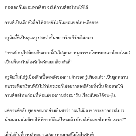
ทองเอกก็ไม่ยอมท่าเดียว จะให้กานต์ขอโทษให้ได้
กานต์เป็นเด็กหัวดื้อ ให้ตายยังไงก็ไม่ยอมขอโทษเด็ดขาด
ครูจิมมี่ที่เป็นคุณครูประจำชั้นอยากร้องก็ร้องไม่ออก
“กานต์ หนูไปตีคนอื่นแบบนี้มันไม่ถูกนะ หนูควรขอโทษทองเอกโอเคไหม?
เป็นเพื่อนกันต้องรักใคร่กลมเกลียวกันสิ”
ครูจิมมี่ไม่ได้รู้เบื้องลึกเบื้องหลังของกานต์หรอก รู้เพียงแค่ว่าเป็นลูกหลาน
คนรวยที่มาเรียนที่นี่ ไม่ว่าใครเธอก็ไม่อยากลองดีด้วยทั้งนั้น จึงอยากให้
กานต์ขอโทษก่อนที่พ่อแม่ของกานต์จะมารับ เรื่องมันจะได้จบๆไป
แต่กานต์กลับพูดออกมาอย่างเย็นชาว่า “ผมไม่ผิด เขากระชากกระโปรง
น้องผม ผมไม่ตีเขาให้พิการก็ดีแค่ไหนแล้ว ยังจะให้ผมขอโทษอีกเหรอ?”
เมื่อได้ยินที่กานต์พูดมา แม่ของทองเองก็โมโหในทันที