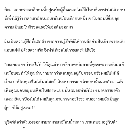
คิดมาตลอดว่าเขาคือคนที่อยู่เหนือผู้อื่นเสมอ ไม่มีสิ่งไหนที่เขาทำไม่ได้ ตอน
นี้เพิ่งได้รู้ว่า เวลาเขาอ่อนแอเขาก็เหมือนเด็กคนหนึ่ง เขาในตอนนี้ยิ่งปลุก
ความเป็นแม่ในตัวของเธอให้เอ่อล้นออกมา
มันเป็นความรู้สึกที่แตกต่างจากความรู้สึกที่มีให้กานต์อย่างสิ้นเชิง เพราะมับ
แอบแฝงไปด้วยความรัก จึงทำให้เธอไม่โกรธและไม่เสียใจ
“ผมเคยบอก ว่าจะไม่ทำให้คุณลำบากอีก แต่หลังจากที่คุณแต่งงานกับผม ก็
เหมือนจะทำให้คุณลำบากมากกว่าตอนคุณอยู่กับครอบครัว ผมมันไม่ได้
เรื่อง ปกป้องคุณก็ไม่ได้ ผมไม่กล้าจินตนาการเลย ถ้าตอนนั้นผมกลับมาแล้ว
เห็นคุณนอนอยู่บนเตียงในสภาพแบบนั้น ผมจะทำยังไง? ขนาดภรรยาตัว
เองผมยังปกป้องไม่ได้ ผมมันคุณชายภาษาอะไรวะ คนอย่างผมยังเป็นลูก
ผู้ชายได้อยู่เหรอ?”
บุริศร์ต่อว่าตัวเองออกมามากมายเหมือนน้ำหลาก เขาแทบจมอยู่กับคำ