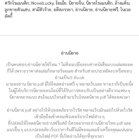
#รักโรแมนติก
,
NovelLucky
,
ง้อเมีย
,
นิยายจีน
,
นิยายโรแมนติก
,
ล้างแค้น
,
ลูกชายตัวแสบ
,
สามีตัวร้าย
,
อดีตภรรยา
,
อ่านนิยาย
,
อ่านนิยายฟรี
,
โนเวล
ลัคกี้
อ่านนิยาย
เป็นคนชอบอ่านนิยายใช่ไหม ? ไม่ต้องเปลืองงบค่าหนังสือแบบเล่มตลอด
ก็ได้ เพราะราคาต่อเล่มก็หลายร้อยเลย สำหรับสายประหยัดงบหรือชอบ
อ่านเป็น E-Book
มาลองอ่าน นิยาย pdf มีให้โหลดอ่านฟรี ๆ หลายเว็บเลย ทางเราก็เป็นหนึ่ง
ในผู้ให้บริการนิยายออนไลน์ที่ได้รับการตอบรับเป็นอย่างดีจากแฟน ๆ
นิยายหลายแนว สนใจแนวไหนเข้ามาเว็บโหลดนิยาย pdf ได้ตลอดเวลา
อ่านนิยาย pdf อย่างไรให้ปลอดภัยจากไวรัส หลายเว็บมักแฝงไปด้วยไวรัส
เข้ามือถือเข้าคอมพิวเตอร์จากไฟล์ต่าง ๆ
ที่ปล่อยให้โหลดนิยายอ่านฟรีแต่ถ้าใครอยากจะอ่านนิยายไทย pdf และ
แนวอื่น ๆ แบบปลอดภัย เว็บเราการันตีไม่มีของแถมเข้าเครื่องคุณแน่นอน
เป็นไฟล์ PDF ที่เปิดอ่านได้ทุกที่ทุกเวลา