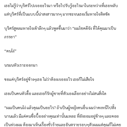
เธอไม่รู้ว่าบุริศร์ไปเจออะไรมา หรือไปรับรู้อะไรมาในระหว่างที่เธอหลับ
แต่บุริศร์ที่เป็นแบบนี้น่าสงสารมากๆ มากซะจนเธอเริ่มหายใจติดขัด
บุริศร์สูดลมหายใจเข้าลึกๆ แล้วพูดขึ้นมาว่า “ผมโชคดีจัง ที่ได้คุณมาเป็น
ภรรยา”
“คนโง่”
นรมนหัวเราะออกมา
ขอแค่บุริศร์อยู่ข้างๆเธอ ไม่ว่าต้องเจออะไร เธอก็ไม่เสียใจ
เธอเป็นคนหัวดื้อ และเธอก็รักผู้ชายที่ตัวเองเลือกอย่างไม่สนสิ่งใด
“ผมเป็นคนโง่ แล้วคุณเป็นอะไร? ถ้าเป็นผู้หญิงคนอื่น ผมว่าคงหนีไปตั้ง
นานแล้ว มีแค่คนซื่อบื้ออย่างคุณเท่านั้นแหละ ที่ยังยอมอยู่ข้างๆ และคอย
เป็นห่วงผม ต้องมาเห็นเรื่องชั่วร้ายและอันตรายรอบๆตัวผมแต่คุณก็ไม่เคย