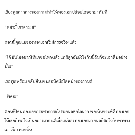
เสียงพูดถากถางของกานต์ทำให้ทองเอกปล่อยโฮออกมาทันที
“หม่ามี๊ เขาด่าผม!”
ตอนนี้คุณแม่ของทองเอกเริ่มโกรธจริงๆแล้ว
“ได้ ฉันไม่อยากให้แกขอโทษแล้ว แกตีลูกฉันยังไง วันนี้ฉันก็จะเอาคืนอย่าง
นั้น!”
เธอพูดพร้อม กลับยื่นแขนสะบัดมือใส่หน้าของกานต์
“พี่คะ!”
ตอนที่โดนทองเอกกระชากกระโปรงกมลตกใจมาก พอเห็นกานต์ตีทองเอก
ให้เธอก็พอใจเป็นอย่างมาก แต่เมื่อแม่ของทองเอกมา กมลก็ตกใจกับท่าทาง
เอาเรื่องพวกนั้น