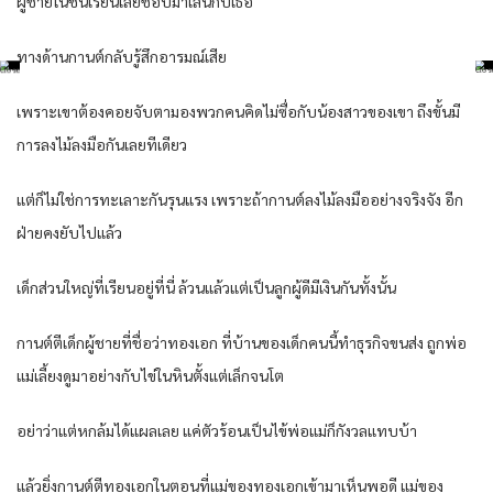
ผู้ชายในชั้นเรียนเลยชอบมาเล่นกับเธอ
ทางด้านกานต์กลับรู้สึกอารมณ์เสีย
เพราะเขาต้องคอยจับตามองพวกคนคิดไม่ซื่อกับน้องสาวของเขา ถึงขั้นมี
การลงไม้ลงมือกันเลยทีเดียว
แต่ก็ไม่ใช่การทะเลาะกันรุนแรง เพราะถ้ากานต์ลงไม้ลงมืออย่างจริงจัง อีก
ฝ่ายคงยับไปแล้ว
เด็กส่วนใหญ่ที่เรียนอยู่ที่นี่ ล้วนแล้วแต่เป็นลูกผู้ดีมีเงินกันทั้งนั้น
กานต์ตีเด็กผู้ชายที่ชื่อว่าทองเอก ที่บ้านของเด็กคนนี้ทำธุรกิจขนส่ง ถูกพ่อ
แม่เลี้ยงดูมาอย่างกับไข่ในหินตั้งแต่เล็กจนโต
อย่าว่าแต่หกล้มได้แผลเลย แค่ตัวร้อนเป็นไข้พ่อแม่ก็กังวลแทบบ้า
แล้วยิ่งกานต์ตีทองเอกในตอนที่แม่ของทองเอกเข้ามาเห็นพอดี แม่ของ