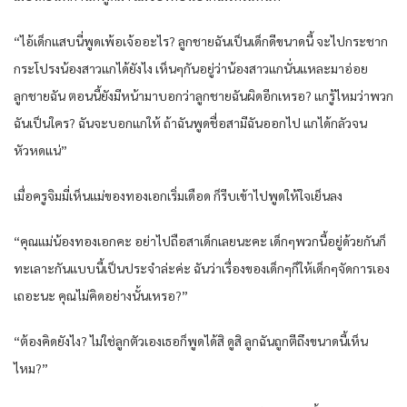
“ไอ้เด็กแสบนี่พูดเพ้อเจ้ออะไร? ลูกชายฉันเป็นเด็กดีขนาดนี้ จะไปกระชาก
กระโปรงน้องสาวแกได้ยังไง เห็นๆกันอยู่ว่าน้องสาวแกนั่นแหละมาอ่อย
ลูกชายฉัน ตอนนี้ยังมีหน้ามาบอกว่าลูกชายฉันผิดอีกเหรอ? แกรู้ไหมว่าพวก
ฉันเป็นใคร? ฉันจะบอกแกให้ ถ้าฉันพูดชื่อสามีฉันออกไป แกได้กลัวจน
หัวหดแน่”
เมื่อครูจิมมี่เห็นแม่ของทองเอกเริ่มเดือด ก็รีบเข้าไปพูดให้ใจเย็นลง
“คุณแม่น้องทองเอกคะ อย่าไปถือสาเด็กเลยนะคะ เด็กๆพวกนี้อยู่ด้วยกันก็
ทะเลาะกันแบบนี้เป็นประจำล่ะค่ะ ฉันว่าเรื่องของเด็กๆก็ให้เด็กๆจัดการเอง
เถอะนะ คุณไม่คิดอย่างนั้นเหรอ?”
“ต้องคิดยังไง? ไม่ใช่ลูกตัวเองเธอก็พูดได้สิ ดูสิ ลูกฉันถูกตีถึงขนาดนี้เห็น
ไหม?”