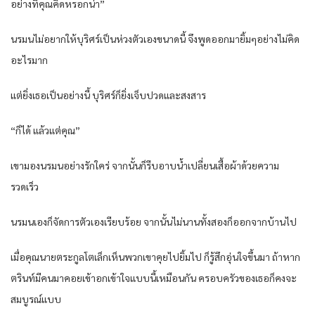
อย่างที่คุณคิดหรอกน่า”
นรมนไม่อยากให้บุริศร์เป็นห่วงตัวเองขนาดนี้ จึงพูดออกมายิ้มๆอย่างไม่คิด
อะไรมาก
แต่ยิ่งเธอเป็นอย่างนี้ บุริศร์ก็ยิ่งเจ็บปวดและสงสาร
“ก็ได้ แล้วแต่คุณ”
เขามองนรมนอย่างรักใคร่ จากนั้นก็รีบอาบน้ำเปลี่ยนเสื้อผ้าด้วยความ
รวดเร็ว
นรมนเองก็จัดการตัวเองเรียบร้อย จากนั้นไม่นานทั้งสองก็ออกจากบ้านไป
เมื่อคุณนายตระกูลโตเล็กเห็นพวกเขาคุยไปยิ้มไป ก็รู้สึกอุ่นใจขึ้นมา ถ้าหาก
ตรินท์มีคนมาคอยเข้าอกเข้าใจแบบนี้เหมือนกัน ครอบครัวของเธอก็คงจะ
สมบูรณ์แบบ