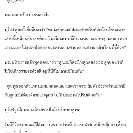
นรมนค่อนข้างประหลาดใจ
บุริศร์พูดกลั้วยิ้มขึ้นมาว่า “ตอนเด็กๆแม่ก็ส่งผมกับตรินท์เข้าโรงเรียนแพงๆ
แบบนี้เหมือนกัน เธอคิดว่าโรงเรียนแบบนี้ถึงจะเหมาะสมกับฐานะของพวก
เรา ผมเลยไม่แปลกใจถ้าเธอจะส่งหลานชายหลานสาวมาเข้าเรียนที่นี่ด้วย”
นรมนหัวเราะแล้วพูดออกมาว่า “คุณแม่ก็คงมีเหตุผลของเธอ ลูกของเราก็
ไม่ใช่เด็กธรรมซะด้วยสิ อยู่ที่นี่ก็ไม่เลวเหมือนกัน”
“คุณพูดออกตัวแทนแม่ผมตลอดเลย แสดงว่าความสัมพันธ์ระหว่างแม่สามี
กับลูกสะใภ้ต้องดีมากแน่ๆเลย ไปกันเถอะ ลงไปรับเด็กๆกัน”
บุริศร์จูงมือนรมนเดินเข้าไปในโรงเรียนอนุบาล
วันนี้ชีวิตของกมลมีสีสันมาก เพราะว่าหน้าตาเธอน่ารักเหมือนตุ๊กตา เพื่อน