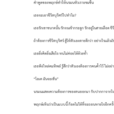
คำพูดของพฤกษ์ทำให้นรมนหัวเราะขมขื่น
เธอจะเอาชีวิตบุริศร์ไปทำไม?
เธอรักเขาขนาดนั้น รักจนเข้ากระดูก รักอยู่ในสายเลือด ชีวิ
ถ้าต้องการชีวิตบุริศร์ สู้ให้ตัวเองตายดีกว่า อย่างไร
เธอยิ่งคิดยิ่งเสียใจ ทนไม่ค่อยได้ด้วยซ้ำ
เธอพิงไหล่คมทิพย์ รู้สึกว่าตัวเองต้องการคนค้ำไว้ ไม่อ
“โอเค ฉันจะเซ็น”
นรมนแสดงความต้องการของตนออกมา รับปากกาจากในมือ
พฤกษ์เห็นว่าเป็นแบบนี้ ก็อดไม่ได้ที่จะถอนหายใจอีกครั้