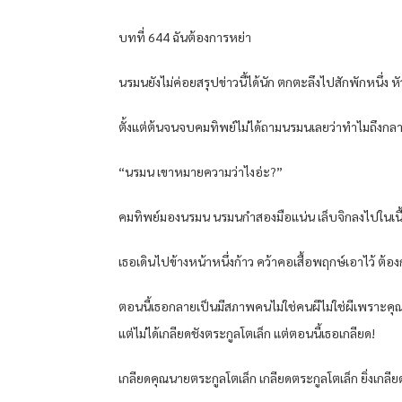
บทที่ 644 ฉันต้องการหย่า
นรมนยังไม่ค่อยสรุปข่าวนี้ได้นัก ตกตะลึงไปสักพักหนึ่ง
ตั้งแต่ต้นจนจบคมทิพย์ไม่ได้ถามนรมนเลยว่าทำไมถึงกลายเป
“นรมน เขาหมายความว่าไงอ่ะ?”
คมทิพย์มองนรมน นรมนกำสองมือแน่น เล็บจิกลงไปในเนื้อโ
เธอเดินไปข้างหน้าหนึ่งก้าว คว้าคอเสื้อพฤกษ์เอาไว้ ต
ตอนนี้เธอกลายเป็นมีสภาพคนไม่ใช่คนผีไม่ใช่ผีเพราะคุณน
แต่ไม่ได้เกลียดชังตระกูลโตเล็ก แต่ตอนนี้เธอเกลียด!
เกลียดคุณนายตระกูลโตเล็ก เกลียดตระกูลโตเล็ก ยิ่งเกลีย