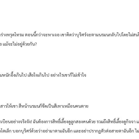
้งร่างทรุดโทรม ตอนนี้กว่าจะหาเจอ เขาคิดว่าบุริศร์จะตามนรมนกลับไปโดยไม่สนใจอะ
แม้จะไม่อยู่ด้วยกัน?
หนักอึ้งเกินไป เสียใจเกินไป อย่างไรเขาก็ไม่เข้าใจ
กสารให้เขา สีหน้านรมนก็ซีดเป็นสีเทาเหมือนคนตาย
นอย่างจริงจัง! ฉันต้องการสิทธิ์เลี้ยงดูลูกสองคนด้วย รวมถึงสิทธิ์เลี้ยงดูกิจจา แ
ล็ก บอกบุริศร์ด้วยว่าอย่ามาตามฉันอีก และอย่าปรากฏตัวต่อสายตาฉันอีก ไม่อ