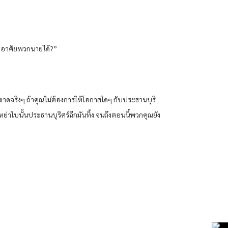
ู่อาศัยพวกนายได้?”
ดขาดจริงๆ ถ้าคุณไม่ต้องการให้โอกาสใดๆ กับประธานบุริ
หย่าใบนั้นประธานบุริศร์ฉีกมันทิ้ง จนถึงตอนนี้พวกคุณยัง