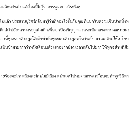
ิดอย่างไร แต่เรื่องนี้ไม่รู้ว่าควรพูดอย่างไรจริงๆ
ปแล้ว ประธานบุริศร์กลับมารู้ว่าเกิดอะไรขึ้นกับคุณ ก็แบกรับความเจ็บปวดทั้งหม
ล็กส่งไปยังสุสานตระกูลโตเล็กเพื่อปกป้องวิญญาณ รถระเบิดกลางทาง คุณนายตร
กอย่างที่คุณนายตระกูลโตเล็กทำกับคุณและตระกูลทวีทรัพย์ธาดา เธอตายได้เปรียบเก
นเป็นบ้ามามากกว่าหนึ่งเดือนแล้ว เขาอยากย้อนเวลากลับไปมาก ให้ทุกอย่างมันไม่
างกายร้องตะโกน เสียงตะโกนไม่มีเสียง หน้าแดงไปหมด สภาพเหมือนจะทำทุกวิถีท