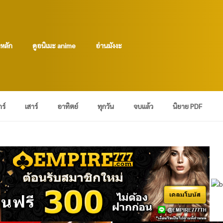
าหลัก
ดูอนิเมะ anime
อ่านมังงะ
กร์
เสาร์
อาทิตย์
ทุกวัน
จบแล้ว
นิยาย PDF