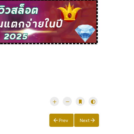
Prev
Next