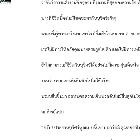
ว่ากันว่าการแต่งงานคือจุดจบที่งดงามที่สุดของความรัก
บางทีชีวิตนี้คงไม่มีโชคชะตากับบุริศร์จริงๆ
นรมนยิ่งรู้ความจริงมากเท่าไร ก็ยิ่งเสียใจจนอยากตายมากเ
เธอไม่มีทางให้อภัยคุณนายตระกูลโตเล็ก และไม่มีทางเหย
ยิ่งไม่สามารถมีชีวิตกับบุริศร์ได้อย่างไม่มีความขุ่นเคืองใจ
ระหว่างพวกเขามันเดินต่อไปไม่ได้จริงๆ
นรมนยืนขึ้นมา อดทนต่อความเจ็บปวดอันไม่มีสิ้นสุดในใ
คมทิพย์แปล
“ครับ! ประธานบุริศร์พูดแบบนี้ เขาบอกว่าถึงคุณอยากให