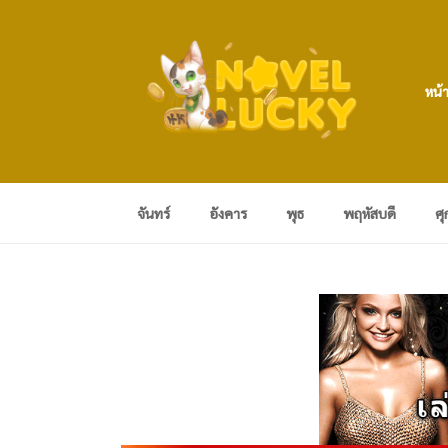
หน้
จันทร์
อังคาร
พุธ
พฤหัสบดี
ศุ