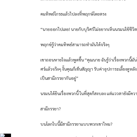
คมทิพย์โกรธแล้วไปลงที่พฤกษ์โดยตรง
“นายออกไปเลย! นายกับบุริศร์ไม่อยากเห็นนรมนใช้ชีวิ
พฤกษ์รู้ว่าคมทิพย์สามารถทำมันได้จริงๆ
เขาถอนหายใจแล้วพูดขึ้น “คุณนาย ฉันรู้ว่าเรื่องพวกนี้
ศร์แล้วจริงๆ งั้นคุณก็เซ็นสัญญา รับค่าอุปการะเลี้ยงดู
เป็นสามีภรรยากันอยู่”
นรมนได้ยินเรื่องพวกนี้ ในที่สุดก็สงบลง แต่แววตายังมีค
สามีภรรยา?
บนโลกใบนี้มีสามีภรรยาแบบพวกเขาไหม?