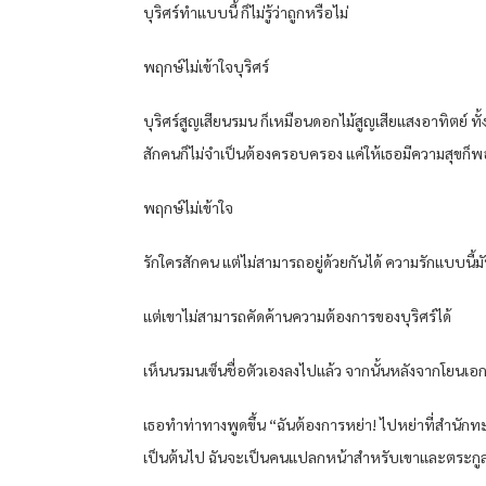
บุริศร์ทำแบบนี้ ก็ไม่รู้ว่าถูกหรือไม่
พฤกษ์ไม่เข้าใจบุริศร์
บุริศร์สูญเสียนรมน ก็เหมือนดอกไม้สูญเสียแสงอาทิตย์ ทั
สักคนก็ไม่จำเป็นต้องครอบครอง แค่ให้เธอมีความสุขก็พอ 
พฤกษ์ไม่เข้าใจ
รักใครสักคน แต่ไม่สามารถอยู่ด้วยกันได้ ความรักแบบนี้มัน
แต่เขาไม่สามารถคัดค้านความต้องการของบุริศร์ได้
เห็นนรมนเซ็นชื่อตัวเองลงไปแล้ว จากนั้นหลังจากโยนเอ
เธอทำท่าทางพูดขึ้น “ฉันต้องการหย่า! ไปหย่าที่สำนักทะเบีย
เป็นต้นไป ฉันจะเป็นคนแปลกหน้าสำหรับเขาและตระกูลโตเ