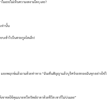
 ทำไมเธอไม่เห็นความงดงามใดๆ เลย?
ท่านั้น
ียบเข้าไปในตระกูลโตเล็ก!
จ มองพฤกษ์แล้วถามด้วยท่าทาง “ฉันเซ็นสัญญาแล้วบุริศร์จะตกลงฉันทุกอย่างใช่
้เขาชดใช้คุณนายทวีทรัพย์ธาดาด้วยชีวิต เขาก็ไม่บ่นเลย”