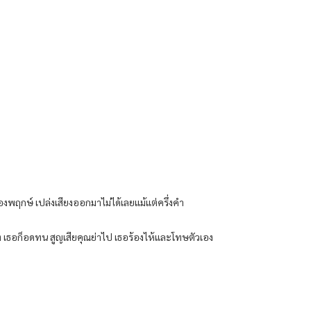
งพฤกษ์ เปล่งเสียงออกมาไม่ได้เลยแม้แต่ครึ่งคำ
ิต เธอก็อดทน สูญเสียคุณย่าไป เธอร้องไห้และโทษตัวเอง