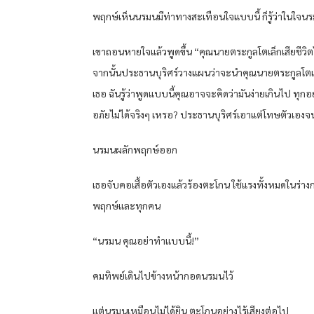
พฤกษ์เห็นนรมนมีท่าทางสะเทือนใจแบบนี้ ก็รู้ว่าในใจนรมนค
เขาถอนหายใจแล้วพูดขึ้น “คุณนายตระกูลโตเล็กเสียชีวิตไ
จากนั้นประธานบุริศร์วางแผนว่าจะนำคุณนายตระกูลโตเ
เธอ ฉันรู้ว่าพูดแบบนี้คุณอาจจะคิดว่ามันง่ายเกินไป ทุ
อภัยไม่ได้จริงๆ เหรอ? ประธานบุริศร์เอาแต่โทษตัวเองจ
นรมนผลักพฤกษ์ออก
เธอจับคอเสื้อตัวเองแล้วร้องตะโกน ใช้แรงทั้งหมดในร่
พฤกษ์และทุกคน
“นรมน คุณอย่าทำแบบนี้!”
คมทิพย์เดินไปข้างหน้ากอดนรมนไว้
แต่นรมนเหมือนไม่ได้ยิน ตะโกนอย่างไร้เสียงต่อไป