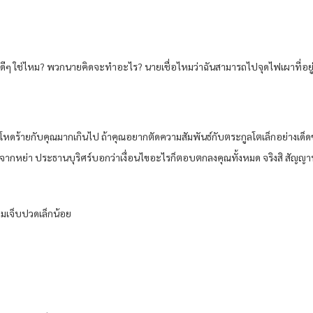
ตดีๆ ใช่ไหม? พวกนายคิดจะทำอะไร? นายเชื่อไหมว่าฉันสามารถไปจุดไฟเผาที่อย
มันโหดร้ายกับคุณมากเกินไป ถ้าคุณอยากตัดความสัมพันธ์กับตระกูลโตเล็กอย่างเด็
หลังจากหย่า ประธานบุริศร์บอกว่าเงื่อนไขอะไรก็ตอบตกลงคุณทั้งหมด จริงสิ สัญญา
วามเจ็บปวดเล็กน้อย