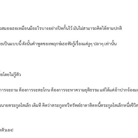
 หัวสมองเธอเหมือนมีอะไรบางอย่างปิดกั้นไว้ มันไม่สามารถคิดได้ตามปกติ
็นแบบนี้ ดังนั้นคำพูดของพฤกษ์เธอฟังรู้เรื่องแค่งูๆ ปลาๆ เท่านั้น
ดยไม่รู้ตัว
้องการจะถาม ต้องการจะตะโกน ต้องการจะหาความยุติธรรม แต่ได้แค่อ้าปากจ้องมอ
ายตระกูลโตเล็ก เดิมที คิดว่าตระกูลทวีทรัพย์ธาดาติดหนี้ตระกูลโตเล็กหนึ่งชีว
ดตัวเอง!