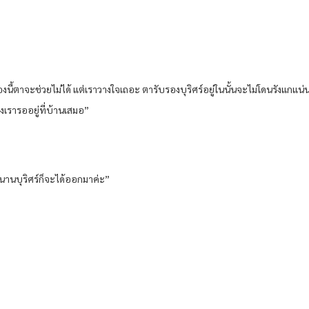
องนี้ตาจะช่วยไม่ได้ แต่เราวางใจเถอะ ตารับรองบุริศร์อยู่ในนั้นจะไม่โดนรังแกแน่น
เรารออยู่ที่บ้านเสมอ”
นานบุริศร์ก็จะได้ออกมาค่ะ”