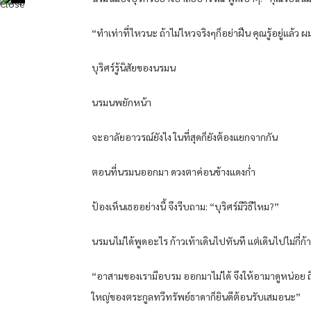
“ทำเท่าที่ไหวนะ ถ้าไม่ไหวจริงๆก็อย่าฝืน คุณรู้อยู่แล้ว ผ
บุริศร์รู้นิสัยของนรมน
นรมนพยักหน้า
จะอาลัยอาวรณ์ยังไง ในที่สุดก็ยังต้องแยกจากกัน
ตอนที่นรมนออกมา ดวงตาค่อนข้างแดงก่ำ
ป้องเห็นเธออย่างนี้ จึงรีบถาม: “บุริศร์มีวิธีไหม?”
นรมนไม่ได้พูดอะไร ก้าวเท้าเดินไปทันที แต่เดินไปไม่กี่ก
“อาสามของเรามีอบรม ออกมาไม่ได้ จึงให้อามาดูหน่อย ถึง
ใหญ่ของตระกูลทวีทรัพย์ธาดาก็ยินดีต้อนรับเสมอนะ”