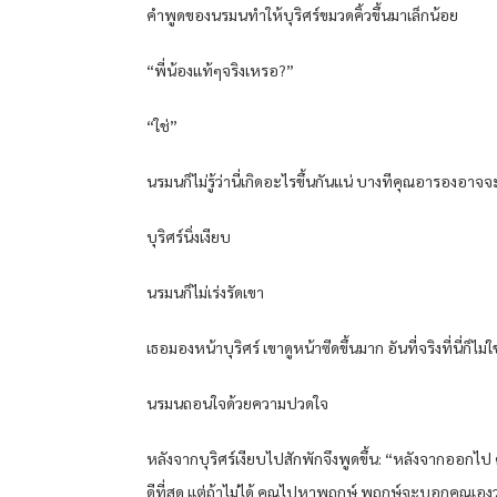
คำพูดของนรมนทำให้บุริศร์ขมวดคิ้วขึ้นมาเล็กน้อย
“พี่น้องแท้ๆจริงเหรอ?”
“ใช่”
นรมนก็ไม่รู้ว่านี่เกิดอะไรขึ้นกันแน่ บางทีคุณอารองอาจ
บุริศร์นิ่งเงียบ
นรมนก็ไม่เร่งรัดเขา
เธอมองหน้าบุริศร์ เขาดูหน้าซีดขึ้นมาก อันที่จริงที่นี่ก็ไม่ใช
นรมนถอนใจด้วยความปวดใจ
หลังจากบุริศร์เงียบไปสักพักจึงพูดขึ้น: “หลังจากออกไป
ดีที่สุด แต่ถ้าไม่ได้ คุณไปหาพฤกษ์ พฤกษ์จะบอกคุณเอง