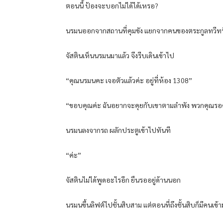
ตอนนี้ ป้องจะบอกไม่ได้ได้เหรอ?
นรมนออกจากสถานที่คุมขัง แยกจากคนของตระกูลทวีทร
จัสตินเห็นนรมนมาแล้ว จึงรีบเดินเข้าไป
“คุณนรมนคะ เจอตัวแล้วค่ะ อยู่ที่ห้อง 1308”
“ขอบคุณค่ะ ฉันอยากจะคุยกับเขาตามลำพัง พวกคุณรอค
นรมนลงจากรถ ผลักประตูเข้าไปทันที
“ค่ะ”
จัสตินไม่ได้พูดอะไรอีก ยืนรออยู่ด้านนอก
นรมนขึ้นลิฟต์ไปชั้นสิบสาม แต่ตอนที่ถึงชั้นสิบก็มีคนเข้