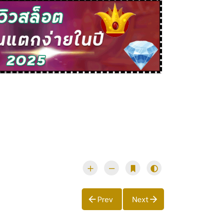
Prev
Next