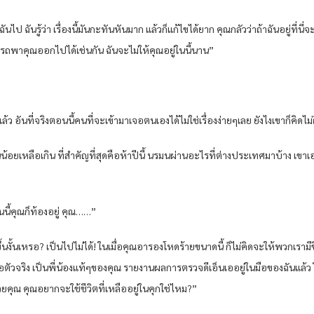
ฉันไป ฉันรู้ว่า เรื่องนี้มันกะทันหันมาก แล้วก็แก้ไขได้ยาก คุณกลัวว่าถ้าฉันอยู่ที
รถพาคุณออกไปได้เช่นกัน ฉันจะไม่ให้คุณอยู่ในนี้นาน”
 อันที่จริงตอนนี้คนที่จะเข้ามาเจอตนเองได้ไม่ใช่เรื่องง่ายๆเลย ยังไงเขาก็คิดไม
้อยเหลือเกิน ที่สำคัญที่สุดคือห้าปีนี้ นรมนผ่านอะไรที่ต่างประเทศมาบ้าง เขาเอาแ
ี้คุณก็ท้องอยู่ คุณ……”
ึ้นงั้นเหรอ? เป็นไปไม่ได้! ในเมื่อคุณอารองโหดร้ายขนาดนี้ ก็ไม่คิดจะให้พวกเรา
คือตัวจริง เป็นพี่น้องแท้ๆของคุณ รายงานผลการตรวจดีเอ็นเออยู่ในมือของฉันแล
วยคุณ คุณอยากจะใช้ชีวิตที่เหลืออยู่ในคุกใช่ไหม?”