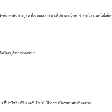
ัพย์ธาดากับตระกูลพรโสภณแล้ว ก็ขับรถไปอาคารวิทยาศาสตร์และเทคโนโลยีคน
ุ้มกันอยู่ด้านนอกนะคะ”
ามา ที่น่าบังเอิญก็คือ คนที่เข้ามาไม่นึกว่าจะเป็นพ่อนรมนกับเนตรา