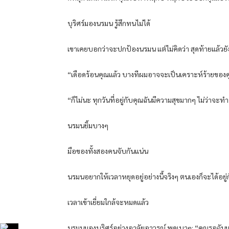
บุริศร์มองนรมน รู้สึกทนไม่ได้
เขาเคยบอกว่าจะปกป้องนรมน แต่ไม่คิดว่า สุดท้ายแล้ว
“เดือดร้อนคุณแล้ว บางทีผมอาจจะเป็นเคราะห์ร้ายของคุณ
“ก็ไม่นะ ทุกวันที่อยู่กับคุณฉันมีความสุขมากๆ ไม่ว่าจะท
นรมนยิ้มบางๆ
มือของทั้งสองคนจับกันแน่น
นรมนอยากให้เวลาหยุดอยู่อย่างนี้จริงๆ ตนเองก็จะได้อยู่กั
เวลาเข้าเยี่ยมใกล้จะหมดแล้ว
นรมนมองบุริศร์อย่างอาลัยอาวรณ์ พูดเบาๆ: “คุณรอฉัน