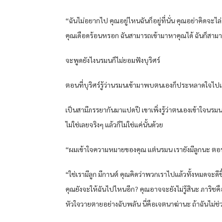
“ฉันไม่อยากไป คุณอยู่ไหนฉันก็อยู่ที่นั่น คุณอย่าคิดจะไล่
คุณเดือดร้อนหรอก ฉันสามารถเข้ามาหาคุณได้ ฉันก็สามา
จะพูดยังไงนรมนก็ไม่ยอมฟังบุริศร์
ตอนที่บุริศร์รู้ว่านรมนเข้ามาพบตนเองก็ประหลาดใจไปแล้ว
เป็นสามีภรรยากันมาแปดปี เขาเพิ่งรู้ว่าตนเองเข้าใจนรมนน
ไม่ใช่เลยจริงๆ แล้วก็ไม่ใช่แค่นั้นด้วย
“ผมเข้าใจความหมายของคุณ แต่นรมน เรายังมีลูกนะ ตอนน
“ใช่เรามีลูก มีกานต์ คุณคิดว่าพวกเราไปแล้วทั้งหมดจะดีข
คุณยังจะให้ฉันไปไหนอีก? คุณอาจจะยังไม่รู้สินะ ภาริช
หัวใจวายตายอย่างฉับพลัน นี่คือเจตนาฆ่านะ ถ้าฉันไม่ช่