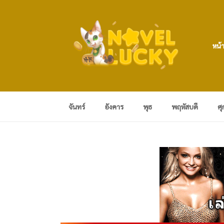
หน้
จันทร์
อังคาร
พุธ
พฤหัสบดี
ศุ