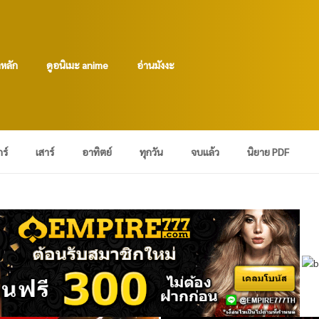
าหลัก
ดูอนิเมะ anime
อ่านมังงะ
กร์
เสาร์
อาทิตย์
ทุกวัน
จบแล้ว
นิยาย PDF