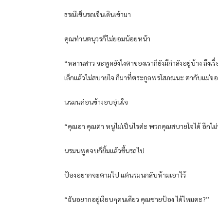
ธรณีเข็นรถเข็นเดินเข้ามา
คุณท่านตนุวรก็ไม่ยอมน้อยหน้า
“หลานสาว จะพูดยังไงตาของเราก็ยังมีกำลังอยู่บ้าง ถึงเรื่
เล็กแล้วไม่สบายใจ ก็มาที่ตระกูลพรโสภณนะ ตากับแม่ของ
นรมนค่อนข้างอบอุ่นใจ
“คุณอา คุณตา หนูไม่เป็นไรค่ะ พวกคุณสบายใจได้ อีกไม่
นรมนพูดจบก็ยิ้มแล้วขึ้นรถไป
ป้องอยากจะตามไป แต่นรมนกลับห้ามเอาไว้
“ฉันอยากอยู่เงียบๆคนเดียว คุณชายป้อง ได้ไหมคะ?”