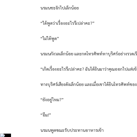
นรมนชะงักไปเล็กน้อย
“ได้พูดว่าเรื่องอะไรรึเปล่าคะ?”
“ไม่ได้พูด”
นรมนกังวลเล็กน้อย และกดโทรศัพท์หาบุริศร์อย่างรวดเร
“เกิดเรื่องอะไรรึเปล่าคะ? ฉันได้ยินมาว่าคุณออกไปแต่เช
ทางบุริศร์เสียงดังเล็กน้อย และเมื่อเขาได้ยินโทรศัพท์ขอ
“ยังอยู่ไหม?”
“อืม!”
นรมนพูดขณะรับประทานอาหารเช้า