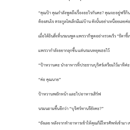
“คุณป้า คุณกำลังพูดถึงเรื่องอะไรกันคะ? คุณจะอยู่ฟรีก
ต้องสนใจ ตระกูลโตเล็กมีแม่บ้าน ดังนั้นอย่าเหนื่อยเลยค่ะ
เมื่อได้ยินสิ่งที่นรมนพูด แพรวาก็พูดอย่างรวดเร็ว “ธิดาชี้
แพรวากำลังอยากลุกขึ้น แต่นรมนหยุดเธอไว้
“ป้าหวานคะ นำอาหารที่ประธานบุริศร์เตรียมไว้มาทีค่ะ
“ค่ะ คุณนาย”
ป้าหวานพยักหน้า และไปอาหารเสิร์ฟ
นรมนถามขึ้นอีกว่า “บุริศร์ทานรึยังคะ?”
“ยังเลย หลังจากทำอาหารเช้าให้คุณก็มีโทรศัพท์เข้ามา เ