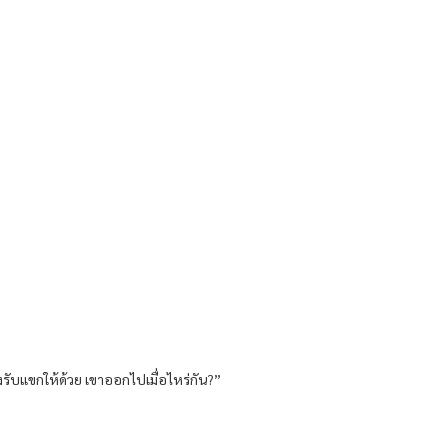
งรับแขกให้ด้วย เขาออกไปเมื่อไหร่กัน?”