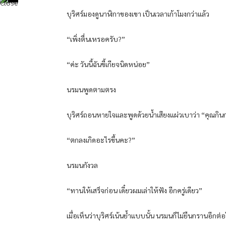
บุริศร์มองดูนาฬิกาของเขา เป็นเวลาเก้าโมงกว่าแล้ว
“เพิ่งตื่นเหรอครับ?”
“ค่ะ วันนี้ฉันขี้เกียจนิดหน่อย”
นรมนพูดตามตรง
บุริศร์ถอนหายใจและพูดด้วยน้ำเสียงแผ่วเบาว่า “คุณก
“ตกลงเกิดอะไรขึ้นคะ?”
นรมนกังวล
“ทานให้เสร็จก่อน เดี๋ยวผมเล่าให้ฟัง อีกครู่เดียว”
เมื่อเห็นว่าบุริศร์เน้นย้ำแบบนั้น นรมนก็ไม่ยืนกรานอีกต