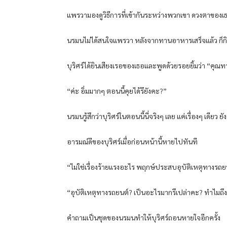
แพรวามองดูวิธีการที่เข้ากันระหว่างพวกเขา ดวงตาของเธ
นรมนไม่ได้สนใจแพรวา หลังจากทานอาหารเสร็จแล้ว ก็
บุริศร์ได้ยินเสียงเรอของเธอและพูดด้วยรอยยิ้มว่า “คุณท
“ค่ะ อิ่มมากๆ ตอนนี้คุยได้รึยังคะ?”
นรมนรู้สึกว่าบุริศร์ในตอนนี้นี่จริงๆ เลย แค่เรื่องๆ เดีย
อารมณ์ดีของบุริศร์เมื่อก่อนหน้านี้หายไปทันที
“ไม่ใช่เรื่องร้ายแรงอะไร พฤกษ์ประสบอุบัติเหตุทางรถย
“อุบัติเหตุทางรถยนต์? เป็นอะไรมากรึเปล่าคะ? ทำไมถึงป
คำถามเป็นชุดของนรมนทำให้บุริศร์ถอนหายใจอีกครั้ง