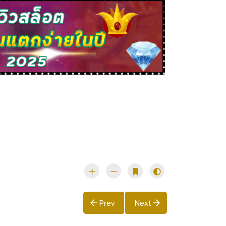
Prev
Next