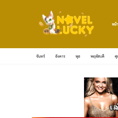
หน้
จันทร์
อังคาร
พุธ
พฤหัสบดี
ศุ