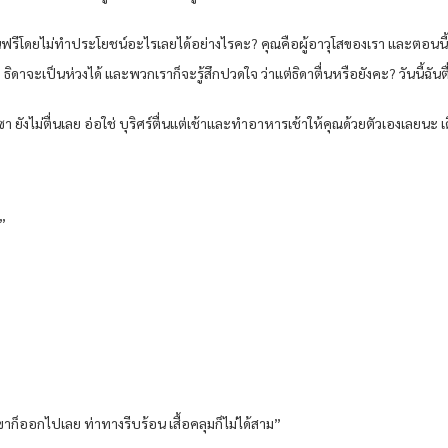
ินฟรีโดยไม่ทำประโยชน์อะไรเลยได้อย่างไรคะ? คุณคือผู้อาวุโสของเรา และตอนนี้ค
 ธิดาจะเป็นห่วงได้ และพวกเราก็จะรู้สึกปวดใจ ว่าแต่ธิดาตื่นหรือยังคะ? วันนี้ฉัน
เซา ยังไม่ตื่นเลย อ่อใช่ บุริศร์ตื่นแต่เช้าและทำอาหารเช้าให้คุณด้วยตัวเองเลยนะ เด
”
ขาก็ออกไปเลย ท่าทางรีบร้อน เสื้อคลุมก็ไม่ได้สาม”