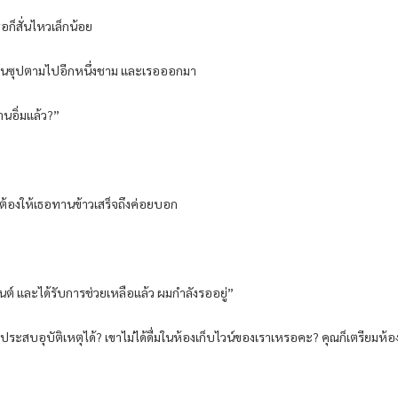
อก็สั่นไหวเล็กน้อย
กินซุปตามไปอีกหนึ่งชาม และเรอออกมา
านอิ่มแล้ว?”
ว ยังต้องให้เธอทานข้าวเสร็จถึงค่อยบอก
นต์ และได้รับการช่วยเหลือแล้ว ผมกำลังรออยู่”
ระสบอุบัติเหตุได้? เขาไม่ได้ดื่มในห้องเก็บไวน์ของเราเหรอคะ? คุณก็เตรียมห้อ