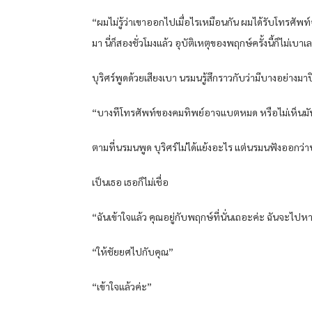
“ผมไม่รู้ว่าเขาออกไปเมื่อไรเหมือนกัน ผมได้รับโทรศ
มา นี่ก็สองชั่วโมงแล้ว อุบัติเหตุของพฤกษ์ครั้งนี้ก็ไม่เบาเ
บุริศร์พูดด้วยเสียงเบา นรมนรู้สึกราวกับว่ามีบางอย่างมาปิ
“บางทีโทรศัพท์ของคมทิพย์อาจแบตหมด หรือไม่เห็นมัน?
ตามที่นรมนพูด บุริศร์ไม่ได้แย้งอะไร แต่นรมนฟังออกว่าบุริศ
เป็นเธอ เธอก็ไม่เชื่อ
“ฉันเข้าใจแล้ว คุณอยู่กับพฤกษ์ที่นั่นเถอะค่ะ ฉันจะไป
“ให้ชัยยศไปกับคุณ”
“เข้าใจแล้วค่ะ”