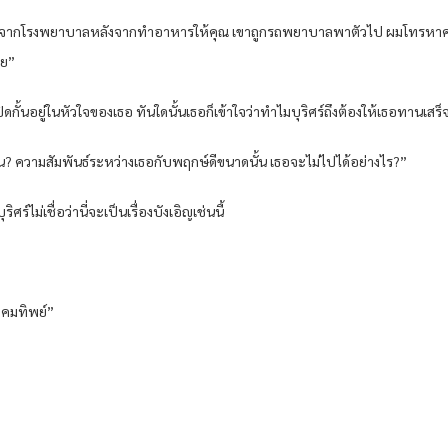
ัพท์จากโรงพยาบาลหลังจากทำอาหารให้คุณ เขาถูกรถพยาบาลพาตัวไป ผมโทรหาคมทิ
ลย”
ดกั้นอยู่ในหัวใจของเธอ ทันใดนั้นเธอก็เข้าใจว่าทำไมบุริศร์ถึงต้องให้เธอทานเสร็จก่
 ความสัมพันธ์ระหว่างเธอกับพฤกษ์ดีขนาดนั้น เธอจะไม่ไปได้อย่างไร?”
ร์ไม่เชื่อว่านี่จะเป็นเรื่องบังเอิญเช่นนี้
หาคมทิพย์”