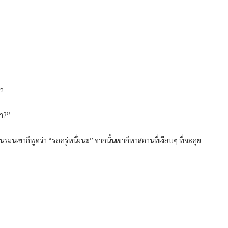
็ว
้า?”
งนรมนเขาก็พูดว่า “รอครู่หนึ่งนะ” จากนั้นเขาก็หาสถานที่เงียบๆ ที่จะคุย