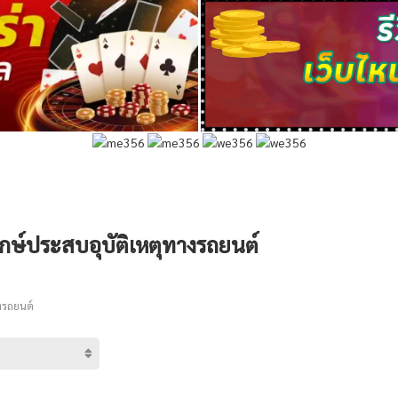
พฤกษ์ประสบอุบัติเหตุทางรถยนต์
งรถยนต์