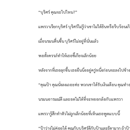
“บุริศร์ คุณจะไปไหน?”
แพรวาเรียกบุริศร์ บุริศร์ไม่รู้ว่าเขาไม่ได้ยินหรือรีบ
เมื่อนรมนตื่นขึ้น บุริศร์ไม่อยู่ที่นั่นแล้ว
พอตั้งครรภ์ทำให้เธอขี้เกียจเล็กน้อย
หลังจากที่เธอลุกขึ้น เธอยืนนิ่งอยู่ครู่หนึ่งก่อนจะลง
“คุณป้า คุณนั่งลงเถอะค่ะ พวกเขาได้รับเงินเดือน คุณ
นรมนอารมณ์ดี และอดไม่ได้ที่จะหยอกล้อกับแพรวา
แพรวารู้สึกทำตัวไม่ถูกเล็กน้อยที่เห็นเธอพูดแบบนี้
“ป้าว่างไม่ค่อยได้ คุณกับบุริศร์ดีกับป้าและธิดามาก ถ