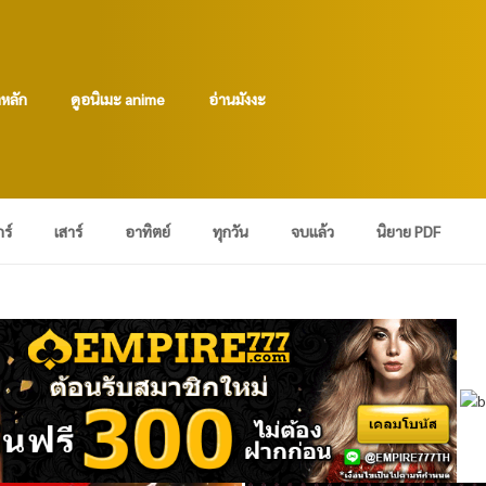
าหลัก
ดูอนิเมะ anime
อ่านมังงะ
กร์
เสาร์
อาทิตย์
ทุกวัน
จบแล้ว
นิยาย PDF