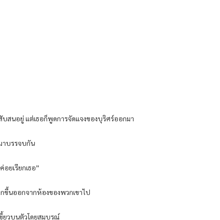
าก็สับสนอยู่ แต่เธอก็พูดการจัดแจงของบุริศร์ออกมา
างมาบรรจบกัน
นค่อยเรียกเธอ”
ร ลุกขึ้นออกจากห้องของพวกเขาไป
ขี้ยวบนตัวโดยสมบูรณ์