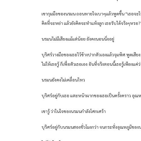
เขากุมมือของนรมน ถอนหายใจเบาๆแล้วพูดขึ้น “เธอจะให้
คิดที่จะหย่า แล้วยังคิดจะทำแท้งลูก เธอรับได้จริงๆหรอ?
นรมนไม่มีเสียงแม้แต่น้อย ยังคงนอนนิ่งอยู่
บุริศร์วางมือของเธอไว้ข้างปากตัวเองแล้วจุมพิศ พูดเสีย
ไม่ให้เธอรู้ ก็เพื่อตัวเธอเอง อันที่จริงตอนนี้เธอรู้เพียงแ
นรมนยังคงไม่เคลื่อนไหว
บุริศร์อยู่กับเธอ แตะหน้าผากของเธอเป็นครั้งคราว อุณหภ
เขารู้ ว่าในใจของนรมนกำลังโศกเศร้า
บุริศร์อยู่กับนรมนสองชั่วโมงกว่า จนกระทั่งอุณหภูมิ