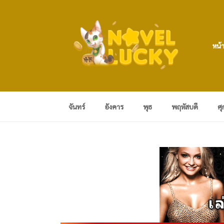
หน้
จันทร์
อังคาร
พุธ
พฤหัสบดี
ศุ