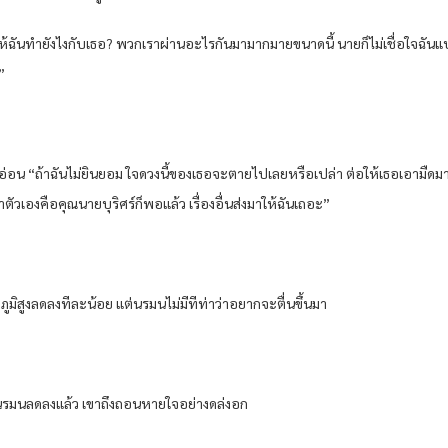
ฉันทำยังไงกับเธอ? พวกเราผ่านอะไรกันมามากมายขนาดนี้ นายก็ไม่เชื่อใจฉันแบบ
”
งอ่อน “ถ้าฉันไม่ยินยอม ใจดวงนี้ของเธอจะตายไปเลยหรือเปล่า ต่อให้เธอเอามืดมาบ
ค่ว่าตัวเองคือคุณนายบุริศร์ก็พอแล้ว เรื่องอื่นส่งมาให้ฉันเถอะ”
ูมิสูงลดลงทีละน้อย แต่นรมนไม่มีทีท่าว่าอยากจะตื่นขึ้นมา
ของนรมนลดลงแล้ว เขาถึงถอนหายใจอย่างดล่งอก