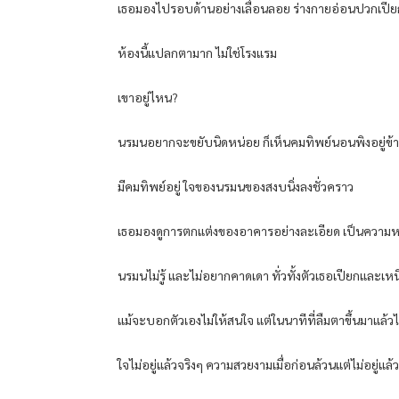
เธอมองไปรอบด้านอย่างเลื่อนลอย ร่างกายอ่อนปวกเปียก 
ห้องนี้แปลกตามาก ไม่ใช่โรงแรม
เขาอยู่ไหน?
นรมนอยากจะขยับนิดหน่อย ก็เห็นคมทิพย์นอนพิงอยู่ข้า
มีคมทิพย์อยู่ ใจของนรมนของสงบนิ่งลงชั่วคราว
เธอมองดูการตกแต่งของอาคารอย่างละเอียด เป็นความหรูห
นรมนไม่รู้ และไม่อยากคาดเดา ทั่วทั้งตัวเธอเปียกและเหนี
แม้จะบอกตัวเองไม่ให้สนใจ แต่ในนาทีที่ลืมตาขึ้นมาแล้ว
ใจไม่อยู่แล้วจริงๆ ความสวยงามเมื่อก่อนล้วนแต่ไม่อยู่