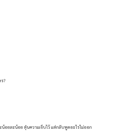
คร?
ีละน้อยละน้อย ตุ๋นความเจ็บไว้ แต่กลับพูดอะไรไม่ออก