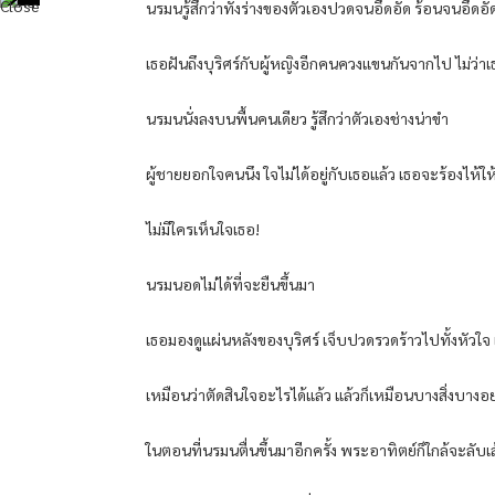
นรมนรู้สึกว่าทั้งร่างของตัวเองปวดจนอึดอัด ร้อนจนอึดอั
เธอฝันถึงบุริศร์กับผู้หญิงอีกคนควงแขนกันจากไป ไม่ว่าเธ
นรมนนั่งลงบนพื้นคนเดียว รู้สึกว่าตัวเองช่างน่าขำ
ผู้ชายยอกใจคนนึง ใจไม่ได้อยู่กับเธอแล้ว เธอจะร้องไห้ใ
ไม่มีใครเห็นใจเธอ!
นรมนอดไม่ได้ที่จะยืนขึ้นมา
เธอมองดูแผ่นหลังของบุริศร์ เจ็บปวดรวดร้าวไปทั้งหัวใจ แ
เหมือนว่าตัดสินใจอะไรได้แล้ว แล้วก็เหมือนบางสิ่งบางอย
ในตอนที่นรมนตื่นขึ้นมาอีกครั้ง พระอาทิตย์ก็ใกล้จะลับ