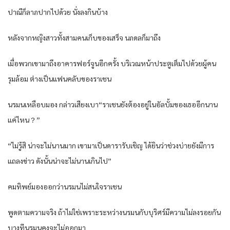
ปาณีก็ลาภปากไปด้วย นั่งลงกินบ้าง
หลังจากหญิงสาวทั้งสามคนเก็บของเสร็จ นภดลก็มาถึง
เมื่อพวกเขามาถึงอาคารฟอร์จูนอีกครั้ง บริเวณหน้าประตูเต็มไปด้วยผู้คน
รุมล้อม ต่างเป็นแฟนคลับของราเชน
นรมนเหลือบมอง กล่าวเสียงเบา“ราเชนยังต้องอยู่ในอัลบั้มของเธออีกนาน
แค่ไหน？”
“ไม่รู้สิ น่าจะไม่นานมาก เขามาเป็นดารารับเชิญ ได้ยินว่าช่วงบ่ายยังมีการ
แถลงข่าว ดังนั้นน่าจะไม่นานเกินไป”
คมทิพย์มองออกว่านรมนไม่สนใจราเชน
พูดตามความจริง ถ้าไม่ใช่เพราะระหว่างนรมนกับบุริศร์มีความไม่ลงรอยกัน
บางทีนรมนคงจะไม่ออกมา