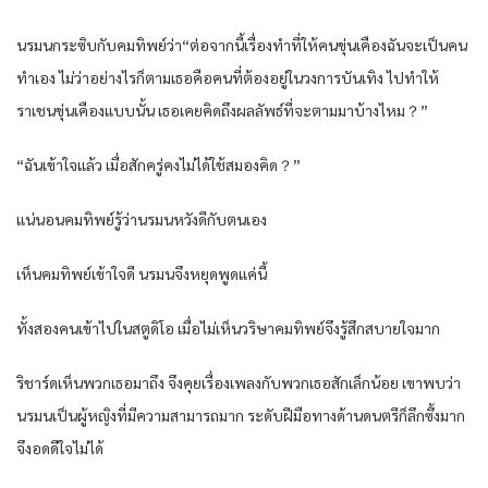
นรมนกระซิบกับคมทิพย์ว่า“ต่อจากนี้เรื่องทำที่ให้คนขุ่นเคืองฉันจะเป็นคน
ทำเอง ไม่ว่าอย่างไรก็ตามเธอคือคนที่ต้องอยู่ในวงการบันเทิง ไปทำให้
ราเชนขุ่นเคืองแบบนั้น เธอเคยคิดถึงผลลัพธ์ที่จะตามมาบ้างไหม？”
“ฉันเข้าใจแล้ว เมื่อสักครู่คงไม่ได้ใช้สมองคิด？”
แน่นอนคมทิพย์รู้ว่านรมนหวังดีกับตนเอง
เห็นคมทิพย์เข้าใจดี นรมนจึงหยุดพูดแค่นี้
ทั้งสองคนเข้าไปในสตูดิโอ เมื่อไม่เห็นวริษาคมทิพย์จึงรู้สึกสบายใจมาก
ริชาร์ดเห็นพวกเธอมาถึง จึงคุยเรื่องเพลงกับพวกเธอสักเล็กน้อย เขาพบว่า
นรมนเป็นผู้หญิงที่มีความสามารถมาก ระดับฝีมือทางด้านดนตรีก็ลึกซึ้งมาก
จึงอดดีใจไม่ได้