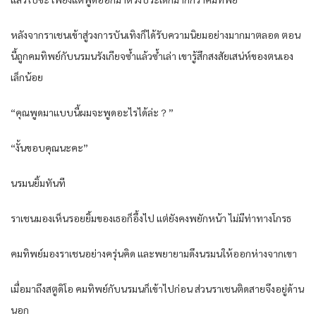
หลังจากราเชนเข้าสู่วงการบันเทิงก็ได้รับความนิยมอย่างมากมาตลอด ตอน
นี้ถูกคมทิพย์กับนรมนรังเกียจซ้ำแล้วซ้ำเล่า เขารู้สึกสงสัยเสน่ห์ของตนเอง
เล็กน้อย
“คุณพูดมาแบบนี้ผมจะพูดอะไรได้ล่ะ？”
“งั้นขอบคุณนะคะ”
นรมนยิ้มทันที
ราเชนมองเห็นรอยยิ้มของเธอก็อึ้งไป แต่ยังคงพยักหน้า ไม่มีท่าทางโกรธ
คมทิพย์มองราเชนอย่างครุ่นคิด และพยายามดึงนรมนให้ออกห่างจากเขา
เมื่อมาถึงสตูดิโอ คมทิพย์กับนรมนก็เข้าไปก่อน ส่วนราเชนติดสายจึงอยู่ด้าน
นอก