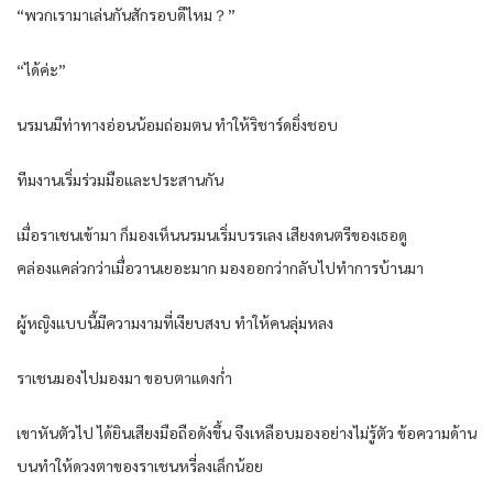
“พวกเรามาเล่นกันสักรอบดีไหม？”
“ได้ค่ะ”
นรมนมีท่าทางอ่อนน้อมถ่อมตน ทำให้ริชาร์ดยิ่งชอบ
ทีมงานเริ่มร่วมมือและประสานกัน
เมื่อราเชนเข้ามา ก็มองเห็นนรมนเริ่มบรรเลง เสียงดนตรีของเธอดู
คล่องแคล่วกว่าเมื่อวานเยอะมาก มองออกว่ากลับไปทำการบ้านมา
ผู้หญิงแบบนี้มีความงามที่เงียบสงบ ทำให้คนลุ่มหลง
ราเชนมองไปมองมา ขอบตาแดงก่ำ
เขาหันตัวไป ได้ยินเสียงมือถือดังขึ้น จึงเหลือบมองอย่างไม่รู้ตัว ข้อความด้าน
บนทำให้ดวงตาของราเชนหรี่ลงเล็กน้อย