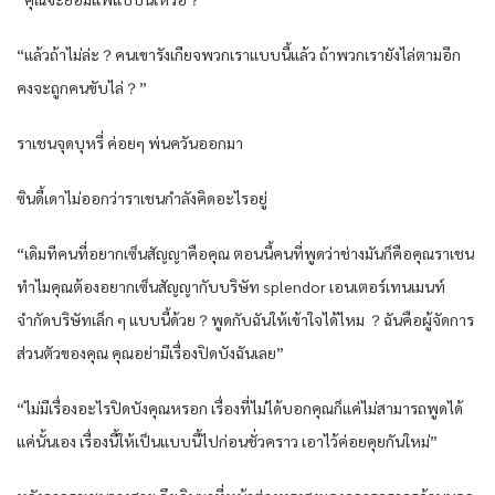
“แล้วถ้าไม่ล่ะ？คนเขารังเกียจพวกเราแบบนี้แล้ว ถ้าพวกเรายังไล่ตามอีก
คงจะถูกคนขับไล่？”
ราเชนจุดบุหรี่ ค่อยๆ พ่นควันออกมา
ซินดี้เดาไม่ออกว่าราเชนกำลังคิดอะไรอยู่
“เดิมทีคนที่อยากเซ็นสัญญาคือคุณ ตอนนี้คนที่พูดว่าช่างมันก็คือคุณราเชน
ทำไมคุณต้องอยากเซ็นสัญญากับบริษัท splendor เอนเตอร์เทนเมนท์
จำกัดบริษัทเล็ก ๆ แบบนี้ด้วย？พูดกับฉันให้เข้าใจได้ไหม ？ฉันคือผู้จัดการ
ส่วนตัวของคุณ คุณอย่ามีเรื่องปิดบังฉันเลย”
“ไม่มีเรื่องอะไรปิดบังคุณหรอก เรื่องที่ไม่ได้บอกคุณก็แค่ไม่สามารถพูดได้
แค่นั้นเอง เรื่องนี้ให้เป็นแบบนี้ไปก่อนชั่วคราว เอาไว้ค่อยคุยกันใหม่”