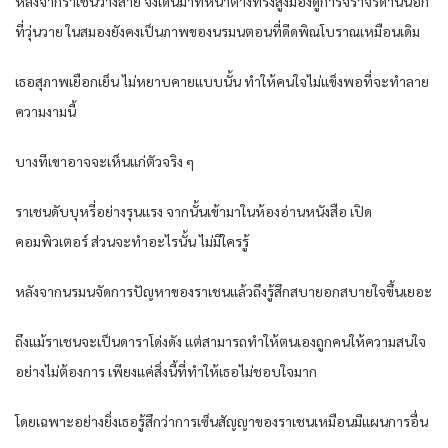
หลังจากราเชนวางสาย จึงเดินมาที่หน้าต่างทรงสูงมองดูการจราจรด้านนอก
ที่วุ่นวาย ในสมองยังคงเป็นภาพของนรมนตอนที่ดีดพิณโบราณเหมือนเดิม
เธอสุภาพเยือกเย็น ไม่หยาบคายแบบนั้น ทำให้คนใจไม่แข็งพอที่จะทำลาย
ความงามนี้
บางทีเขาอาจจะเห็นแก่ตัวจริง ๆ
ราเชนดับบุหรี่อย่างรุนแรง จากนั้นเข้ามาในห้องอ่านหนังสือ เปิด
คอมพิวเตอร์ ส่วนจะทำอะไรนั้น ไม่มีใครรู้
หลังจากนรมนจัดการปัญหาของราเชนแล้วถึงรู้สึกสบายอกสบายใจขึ้นเยอะ
ถึงแม้ราเชนจะเป็นดาราโด่งดัง แต่สามารถทำให้ตนเองถูกคนให้ความสนใจ
อย่างไม่ต้องการ เพียงแค่สิ่งนี้ที่ทำให้เธอไม่ชอบใจมาก
โดยเฉพาะอย่างยิ่งเธอรู้สึกว่าการเซ็นสัญญาของราเชนเหมือนมีแผนการอื่น