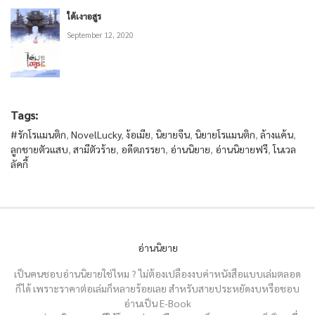
ใต้เงาอสูร
September 12, 2020
Tags:
#รักโรแมนติก
,
NovelLucky
,
ง้อเมีย
,
นิยายจีน
,
นิยายโรแมนติก
,
ล้างแค้น
,
ลูกชายตัวแสบ
,
สามีตัวร้าย
,
อดีตภรรยา
,
อ่านนิยาย
,
อ่านนิยายฟรี
,
โนเวล
ลัคกี้
อ่านนิยาย
เป็นคนชอบอ่านนิยายใช่ไหม ? ไม่ต้องเปลืองงบค่าหนังสือแบบเล่มตลอด
ก็ได้ เพราะราคาต่อเล่มก็หลายร้อยเลย สำหรับสายประหยัดงบหรือชอบ
อ่านเป็น E-Book