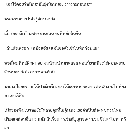
“เอาไว้ค่อยว่ากันนะ ฉันยุ่งนิดหน่อย วางสายก่อนนะ”
นรมนวางสาย ในใจรู้สึกยุ่งเหยิง
เมื่อรถมาถึงบ้านเช่าของนรมน คมทิพย์ก็ตื่นขึ้น
“ถึงแล้วเหรอ？ เหนื่อยจังเลย ฉันขอตัวเข้าไปพักก่อนนะ”
ช่วงนี้คมทิพย์ฝึกฝนอย่างหนักหน่วงมาตลอด ตอนนี้ยากที่จะได้ผ่อนคลาย
สักหน่อย จึงคิดอยากนอนสักงีบ
นรมนก็ไม่ขัดขวาง ให้ปาณีเตรียมของให้เธอรับประทาน ส่วนตนเองไปห้อง
อ่านหนังสือ
โน๊ตของพิณโบราณยังมีหลายจุดที่ไม่คุ้นเคย เธอจำเป็นต้องทบทวนใหม่
เพียงแต่ก่อนอื่น นรมนนึกถึงเรื่องการเซ็นสัญญาของราเชน จึงโทรไปหาพริ
มา