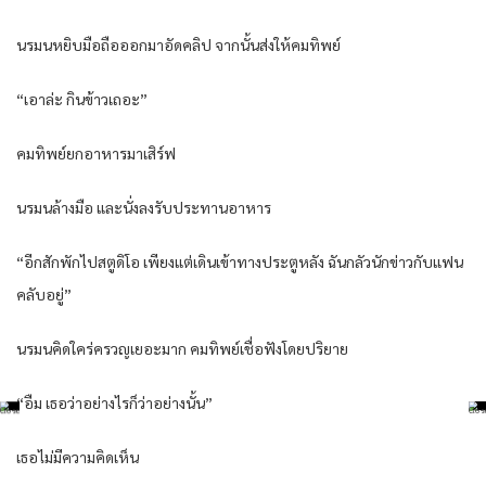
นรมนหยิบมือถือออกมาอัดคลิป จากนั้นส่งให้คมทิพย์
“เอาล่ะ กินข้าวเถอะ”
คมทิพย์ยกอาหารมาเสิร์ฟ
นรมนล้างมือ และนั่งลงรับประทานอาหาร
“อีกสักพักไปสตูดิโอ เพียงแต่เดินเข้าทางประตูหลัง ฉันกลัวนักข่าวกับแฟน
คลับอยู่”
นรมนคิดใคร่ครวญเยอะมาก คมทิพย์เชื่อฟังโดยปริยาย
“อืม เธอว่าอย่างไรก็ว่าอย่างนั้น”
เธอไม่มีความคิดเห็น