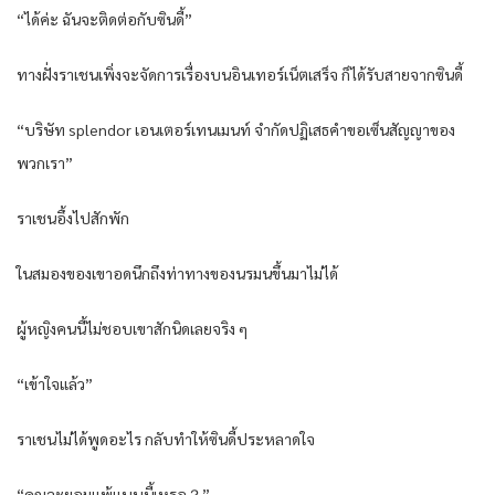
“ได้ค่ะ ฉันจะติดต่อกับซินดี้”
ทางฝั่งราเชนเพิ่งจะจัดการเรื่องบนอินเทอร์เน็ตเสร็จ ก็ได้รับสายจากซินดี้
“บริษัท splendor เอนเตอร์เทนเมนท์ จำกัดปฏิเสธคำขอเซ็นสัญญาของ
พวกเรา”
ราเชนอึ้งไปสักพัก
ในสมองของเขาอดนึกถึงท่าทางของนรมนขึ้นมาไม่ได้
ผู้หญิงคนนี้ไม่ชอบเขาสักนิดเลยจริง ๆ
“เข้าใจแล้ว”
ราเชนไม่ได้พูดอะไร กลับทำให้ซินดี้ประหลาดใจ
“คุณจะยอมแพ้แบบนี้เหรอ？”