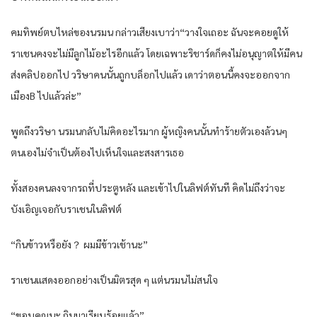
คมทิพย์ตบไหล่ของนรมน กล่าวเสียงเบาว่า“วางใจเถอะ ฉันจะคอยดูให้
ราเชนคงจะไม่มีลูกไม้อะไรอีกแล้ว โดยเฉพาะริชาร์ดก็คงไม่อนุญาตให้มีคน
ส่งคลิปออกไป วริษาคนนั้นถูกบล็อกไปแล้ว เดาว่าตอนนี้คงจะออกจาก
เมืองB ไปแล้วล่ะ”
พูดถึงวริษา นรมนกลับไม่คิดอะไรมาก ผู้หญิงคนนั้นทำร้ายตัวเองล้วนๆ
ตนเองไม่จำเป็นต้องไปเห็นใจและสงสารเธอ
ทั้งสองคนลงจากรถที่ประตูหลัง และเข้าไปในลิฟต์ทันที คิดไม่ถึงว่าจะ
บังเอิญเจอกับราเชนในลิฟต์
“กินข้าวหรือยัง？ ผมมีข้าวเช้านะ”
ราเชนแสดงออกอย่างเป็นมิตรสุด ๆ แต่นรมนไม่สนใจ
“ขอบคุณนะ กินมาเรียบร้อยแล้ว”