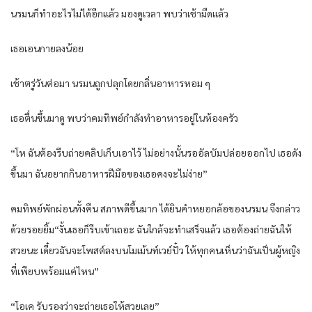
นรมนก็ทำอะไรไม่ได้อีกแล้ว มองดูเวลา พบว่าเช้ามืดแล้ว
เธอเอนกายลงน้อย
เช้าตรู่วันต่อมา นรมนถูกปลุกโดยกลิ่นอาหารหอม ๆ
เธอตื่นขึ้นมาดู พบว่าคมทิพย์กำลังทำอาหารอยู่ในห้องครัว
“โห ฉันต้องรีบถ่ายคลิปเก็บเอาไว้ ไม่อย่างนั้นรออัลบัมปล่อยออกไป เธอดัง
ขึ้นมา ฉันอยากกินอาหารฝีมือของเธอคงจะไม่ง่าย”
คมทิพย์พักผ่อนทั้งคืน สภาพดีขึ้นมาก ได้ยินคำหยอกล้อของนรมน จึงกล่าว
ด้วยรอยยิ้ม“งั้นเธอก็รีบเข้าเถอะ ฉันใกล้จะทำเสร็จแล้ว เธอต้องถ่ายฉันให้
สวยนะ เดี๋ยวฉันจะโพสต์ลงบนโมเม้นท์เวย์ปั๋ว ให้ทุกคนเห็นว่าฉันเป็นผู้หญิง
ที่เพียบพร้อมแค่ไหน”
“โอเค รับรองว่าจะถ่ายเธอให้สวยเลย”