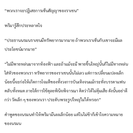
“พวกเราจะปฏิเสธการเซ็นสัญญาของราเชน”
พริมารู้สึกประหลาดใจ
“ประธานนรมนราเชนมีทรัพยากรมากมาย ถ้าพวกเราเซ็นกับเขาจะมีผล
ประโยชน์มากมาย”
“ไม่มีพายหล่นมาจากท้องฟ้า และถ้าแม้จะมี พายชิ้นใหญ่นั้นก็ไม่มีทางหล่น
ใส่หัวของพวกเรา ทรัพยากรของราเชนนั้นไม่เลว แต่การเปลี่ยนแปลงเล็ก
น้อยนี้จะก่อให้เกิดการโจมตีของทั้งวงการบันเทิงจนแม้กระทั่งบรรดาแฟน
คลับทั้งหมด ภายใต้การใช้ดุลยพินิจพิจารณา คิดว่าได้ไม่คุ้มเสีย ดังนั้นอย่าดี
กว่า วัดเล็ก ๆ ของพวกเรา ประดับพระรูปใหญ่ไม่ได้หรอก”
คำพูดของนรมนทำให้พริมามึนงงเล็กน้อย แต่ในไม่ช้าก็เข้าใจความหมาย
ของนรมน