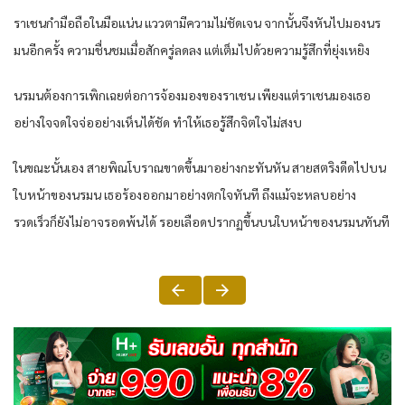
ราเชนกำมือถือในมือแน่น แววตามีความไม่ชัดเจน จากนั้นจึงหันไปมองนร
มนอีกครั้ง ความชื่นชมเมื่อสักครู่ลดลง แต่เต็มไปด้วยความรู้สึกที่ยุ่งเหยิง
นรมนต้องการเพิกเฉยต่อการจ้องมองของราเชน เพียงแต่ราเชนมองเธอ
อย่างใจจดใจจ่ออย่างเห็นได้ชัด ทำให้เธอรู้สึกจิตใจไม่สงบ
ในขณะนั้นเอง สายพิณโบราณขาดขึ้นมาอย่างกะทันหัน สายสตริงดีดไปบน
ใบหน้าของนรมน เธอร้องออกมาอย่างตกใจทันที ถึงแม้จะหลบอย่าง
รวดเร็วก็ยังไม่อาจรอดพ้นได้ รอยเลือดปรากฏขึ้นบนใบหน้าของนรมนทันที