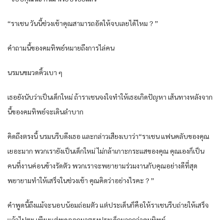
“ราเชน วันนี้ช่วงเช้าคุณสามารถอัดให้จบเลยได้ไหม？”
คำถามนี้ของคมทิพย์หมายถึงการไล่คน
นรมนขมวดคิ้วเบา ๆ
เธอยังนับว่าเป็นเด็กใหม่ ถ้าราเชนจงใจทำให้เธอเกิดปัญหา เส้นทางหลังจาก
นี้ของคมทิพย์จะเดินลำบาก
คิดถึงตรงนี้ นรมนรีบดึงเธอ และกล่าวเสียงเบาว่า“ราเชน แฟนคลับของคุณ
เยอะมาก พวกเรายังเป็นเด็กใหม่ ไม่กล้าเกาะกระแสของคุณ คุณเองก็เป็น
คนที่งานค่อนข้างรัดตัว พวกเราจะพยายามร่วมงานกับคุณอย่างดีที่สุด
พยายามทำให้เสร็จในช่วงเช้า คุณคิดว่าอย่างไรคะ？”
คำพูดนี้ถึงแม้จะนอบน้อมถ่อมตัว แต่ประเด็นก็คือให้ราเชนรีบถ่ายให้เสร็จ
แล้วไปซะ เพียงแต่พูดออกมาตรงประเด็กมากกว่าคมทิพย์