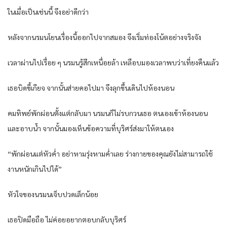
ในเมื่อเป็นเช่นนี้ จึงอย่าดีกว่า
หลังจากนรมนโยนเรื่องนี้ออกไปจากสมอง จึงเริ่มท่องโน้ตอย่างจริงจัง
เวลาผ่านไปเรื่อย ๆ นรมนรู้สึกเหนื่อยล้า เหลือบมองเวลาพบว่าเที่ยงคืนแล้ว
เธอบิดขี้เกียจ จากนั้นส่ายคอไปมา จึงลุกขึ้นเดินไปห้องนอน
คมทิพย์พักผ่อนตั้งแต่กลับมา นรมนก็ไม่รบกวนเธอ ตนเองเข้าห้องนอน
และอาบน้ำ จากนั้นมองเห็นข้อความที่บุริศร์ส่งมาให้ตนเอง
“พักผ่อนแต่หัวค่ำ อย่าหามรุ่งหามค่ำเลย ร่างกายของคุณยังไม่สามารถใช้
งานหนักเกินไปได้”
หัวใจของนรมนเจ็บปวดเล็กน้อย
เธอปิดมือถือ ไม่ค่อยอยากตอบกลับบุริศร์