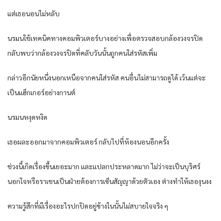
แต่เธอนอนไม่หลับ
นรมนใช้เทคนิคทางคอมพิวเตอร์บางอย่างเพื่อตรวจสอบกล้องวงจรปิด
กลับพบว่ากล้องวงจรปิดที่คลับวันนั้นถูกคนใส่รหัสเพิ่ม
กล่าวอีกนัยหนึ่งนอกเหนือจากคนใส่รหัส คนอื่นไม่สามารถดูได้ เว้นแต่จะ
เป็นแฮ็กเกอร์อย่างกานต์
นรมนหงุดหงิด
เธอผละออกมาจากคอมพิวเตอร์ กลับไปที่ห้องนอนอีกครั้ง
ช่วงนี้เกิดเรื่องขึ้นเยอะมาก และแปลกประหลาดมาก ไม่ว่าจะเป็นบุริศร์
นอกใจหรือราเชนเป็นฝ่ายต้องการเซ็นสัญญาด้วยตัวเอง ต่างทำให้เธองุนงง
ความรู้สึกที่มีเรื่องอะไรปกปิดอยู่ข้างในนั้นไม่สบายใจจริง ๆ