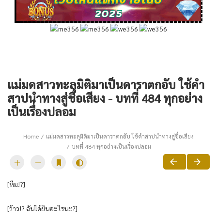
แม่มดสาวทะลุมิติมาเป็นดาราตกอับ ใช้คำ
สาปนำทางสู่ชื่อเสียง - บทที่ 484 ทุกอย่าง
เป็นเรื่องปลอม
Home
แม่มดสาวทะลุมิติมาเป็นดาราตกอับ ใช้คำสาปนำทางสู่ชื่อเสียง
บทที่ 484 ทุกอย่างเป็นเรื่องปลอม
[หืม!?]
[ว้าว!? ฉันได้ยินอะไรนะ?]