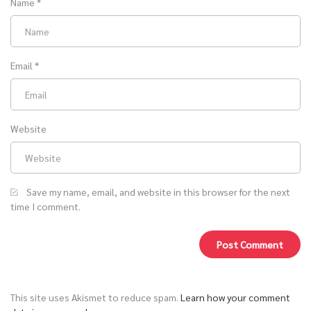
Name
*
Email
*
Website
Save my name, email, and website in this browser for the next
time I comment.
This site uses Akismet to reduce spam.
Learn how your comment