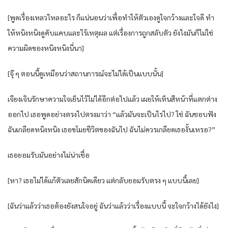
[พูดเรื่องเหลวไหลอะไร ก็แน่นอนว่าเพื่อทำให้ตัวเองดูใจกว้างและใจดี ทำ
ให้หนิงหนิงดูคับแคบและไร้เหตุผล แต่เรื่องการถูกสลับตัว ยังไงมันก็ไม่ใช่
ความผิดของหนิงหนิงนี่นา]
[จุ๊ ๆ ตอนนี้ดูเหมือนว่าสถานการณ์จะไม่ได้เป็นแบบนั้น]
เจียงเจินรักษาความใจเย็นไว้ไม่ได้อีกต่อไปแล้ว เผยให้เห็นสีหน้าที่แตกต่าง
ออกไป เธอพูดอย่างตรงไปตรงมาว่า “แล้วมันจะเป็นไรไป? ใช่ ฉันชอบฟัง
ฉันเกลียดหนิงหนิง เธอขโมยชีวิตของฉันไป ฉันไม่ควรเกลียดเธองั้นเหรอ?”
เธอยอมรับมันอย่างไม่น่าเชื่อ
[หา? เธอไม่ได้แก้ตัวเลยสักนิดเดียว แต่กลับยอมรับตรง ๆ แบบนี้เลย]
[ฉันว่าแล้วว่าเธอต้องยังสนใจอยู่ ฉันว่าแล้วว่าเรื่องแบบนี้ จะใจกว้างได้ยังไง]