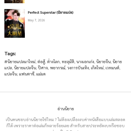
Perfect Superstar (นิยายแปล)
May 7, 2026
Tags:
#นิยายแปลมาใหม่
,
ต่อสู้
,
ต่่างโลก
,
ทะลุมิติ
,
นางเอกเก่ง
,
นิยายจีน
,
นิยาย
แปล
,
นิยายแปลจีน
,
ปีศาจ
,
พยากรณ์
,
วงการบันเทิง
,
เกิดใหม่
,
เวทมนต์
,
แปลจีน
,
แฟนตาซี
,
แม่มด
อ่านนิยาย
เป็นคนชอบอ่านนิยายใช่ไหม ? ไม่ต้องเปลืองงบค่าหนังสือแบบเล่มตลอด
ก็ได้ เพราะราคาต่อเล่มก็หลายร้อยเลย สำหรับสายประหยัดงบหรือชอบ