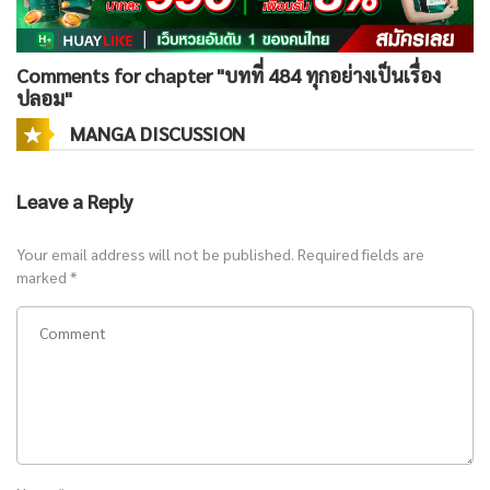
Comments for chapter "บทที่ 484 ทุกอย่างเป็นเรื่อง
ปลอม"
MANGA DISCUSSION
Leave a Reply
Your email address will not be published.
Required fields are
marked
*