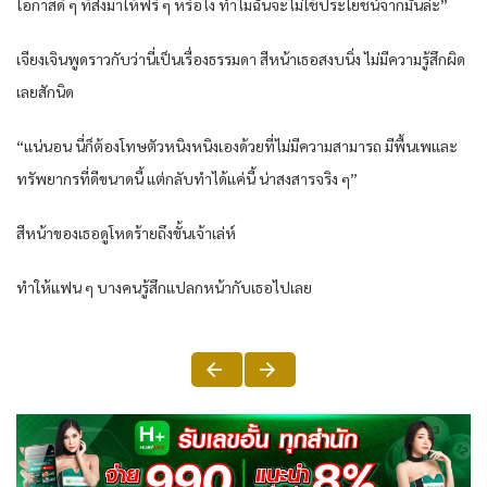
โอกาสดี ๆ ที่ส่งมาให้ฟรี ๆ หรือไง ทำไมฉันจะไม่ใช้ประโยชน์จากมันล่ะ”
เจียงเจินพูดราวกับว่านี่เป็นเรื่องธรรมดา สีหน้าเธอสงบนิ่ง ไม่มีความรู้สึกผิด
เลยสักนิด
“แน่นอน นี่ก็ต้องโทษตัวหนิงหนิงเองด้วยที่ไม่มีความสามารถ มีพื้นเพและ
ทรัพยากรที่ดีขนาดนี้ แต่กลับทำได้แค่นี้ น่าสงสารจริง ๆ”
สีหน้าของเธอดูโหดร้ายถึงขั้นเจ้าเล่ห์
ทำให้แฟน ๆ บางคนรู้สึกแปลกหน้ากับเธอไปเลย