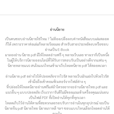
อ่านนิยาย
เป็นคนชอบอ่านนิยายใช่ไหม ? ไม่ต้องเปลืองงบค่าหนังสือแบบเล่มตลอด
ก็ได้ เพราะราคาต่อเล่มก็หลายร้อยเลย สำหรับสายประหยัดงบหรือชอบ
อ่านเป็น E-Book
มาลองอ่าน นิยาย pdf มีให้โหลดอ่านฟรี ๆ หลายเว็บเลย ทางเราก็เป็นหนึ่ง
ในผู้ให้บริการนิยายออนไลน์ที่ได้รับการตอบรับเป็นอย่างดีจากแฟน ๆ
นิยายหลายแนว สนใจแนวไหนเข้ามาเว็บโหลดนิยาย pdf ได้ตลอดเวลา
อ่านนิยาย pdf อย่างไรให้ปลอดภัยจากไวรัส หลายเว็บมักแฝงไปด้วยไวรัส
เข้ามือถือเข้าคอมพิวเตอร์จากไฟล์ต่าง ๆ
ที่ปล่อยให้โหลดนิยายอ่านฟรีแต่ถ้าใครอยากจะอ่านนิยายไทย pdf และ
แนวอื่น ๆ แบบปลอดภัย เว็บเราการันตีไม่มีของแถมเข้าเครื่องคุณแน่นอน
เป็นไฟล์ PDF ที่เปิดอ่านได้ทุกที่ทุกเวลา
โหลดเก็บไว้อ่านได้ตามที่สะดวกเลยรอบรับการอ่านในทุกอุปกรณ์ จะเป็น
นิยายจีน pdf นิยายไทย นิยายเกาหลี ฯลฯ ชอบแบบไหนเลือกโหลดอ่านได้
ตามใจ