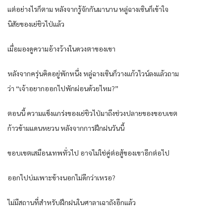
แต่อย่างไรก็ตาม หลังจากรู้จักกันมานาน หลู่ฉางเซินก็เข้าใจ
นิสัยของเย่ชิวไป่แล้ว
เมื่อมองดูความอ้างว้างในดวงตาของเขา
หลังจากครุ่นคิดอยู่พักหนึ่ง หลู่ฉางเซินก็วางแก้วไวน์ลงแล้วถาม
ว่า “เจ้าอยากออกไปพักผ่อนด้วยไหม?”
ตอนนี้ ความแข็งแกร่งของเย่ชิวไป่มาถึงช่วงปลายของขอบเขต
ก้าวข้ามแดนหยวน หลังจากการฝึกฝนวันนี้
ขอบเขตเสมือนเทพทั่วไป อาจไม่ใช่คู่ต่อสู้ของเขาอีกต่อไป
ออกไปบ่มเพาะข้างนอกไม่ดีกว่าเหรอ?
ไม่มีสถานที่สำหรับฝึกฝนในศาลาเฉาถังอีกแล้ว