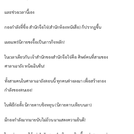
และช่วงเวลานี้เอง
กองกำลังที่ชื่อ สำนักจือไจ่(สำนักห้องหนังสือ) ก็ปรากฏขึ้น
เผยแพร่นิกายขงจื๊อเป็นภารกิจหลัก!
ในเวลาเดียวกัน เจ้าสำนักของสำนักจือไจ่คือ ศิษย์คนที่สามของ
ศาลาเฉาถัง หนิงเฉินซิน!
ทั้งสามคนในศาลาเฉาถังตอนนี้ ทุกคนต่างลงมา เพื่อสร้างกอง
กำลังของตนเอง!
ในพิธีก่อตั้ง นิกายดาบชิงหยุน (นิกายดาบเทียบนภา)
มีกองกำลังมากมายนับไม่ถ้วน มาแสดงความยินดี!