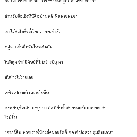
ซือเฉิงเกาหัวและกล่าวว่า “ข้าขออยู่กับอาจารย์ดีกว่า”
สำหรับซือเฉิงที่นี่คือบ้านหลังที่สองของเขา
เขาไม่สนใจสิ่งที่เรียกว่า กองกำลัง
หลู่ฉางเซินก็หวั่นไหวเช่นกัน
ในที่สุด ข้าก็มีศิษย์ที่ไม่สร้างปัญหา
มันช่างไม่ง่ายเลย!
เย่ชิวไป่ยกแก้ว และยืนขึ้น
หงหยิน,ซือเฉิงและมู่ว่านเอ๋อ ก็ยืนขึ้นด้วยรอยยิ้ม และยกแก้ว
ไวน์ขึ้น
“จากนี้ไป พวกเราพี่น้องสี่คนจะจัดตั้งกองกำลังควบคุมดินแดน”