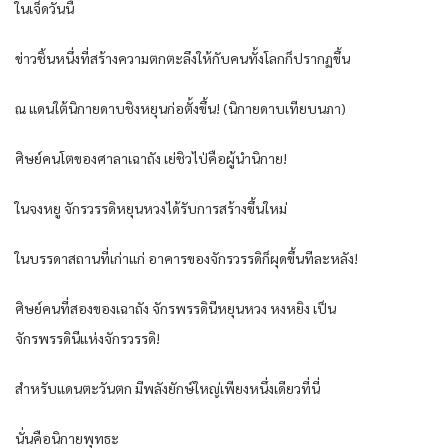
ในเจ็ดวันนี้
ข่าวชิ้นหนึ่งที่สร้างความตกตะลึงให้กับคนทั้งโลกก็ปรากฏขึ้น
ณ แดนใต้นิกายดาบชิงหยุนก่อตั้งขึ้น! (นิกายดาบเทียบนภา)
ศิษย์คนโตของศาลาเฉาถัง เย่ชิวไป่คือผู้นำนิกาย!
ในจงหยู จักรวรรดิหยุนหวงได้รับการสร้างขึ้นใหม่
ในบรรดาสถานที่เก่าแก่ อาคารของจักรวรรดิก็ผุดขึ้นทีละหลัง!
ศิษย์คนที่สองของเฉาถัง จักรพรรดินีหยุนหวง หงหยิง เป็น
จักรพรรดินีแห่งจักรวรรดิ!
สำหรับแดนตะวันตก มีพลังยักษ์ใหญ่เพียงหนึ่งเดียวที่นี่
นั่นคือนิกายพุทธะ