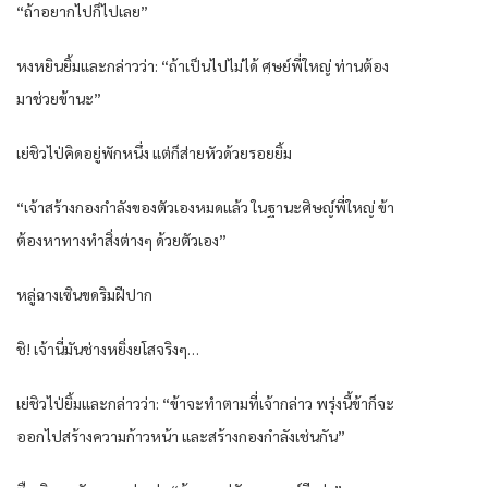
“ถ้าอยากไปก็ไปเลย”
หงหยินยิ้มและกล่าวว่า: “ถ้าเป็นไปไม่ได้ ศฺษย์พี่ใหญ่ ท่านต้อง
มาช่วยข้านะ”
เย่ชิวไป่คิดอยู่พักหนึ่ง แต่ก็ส่ายหัวด้วยรอยยิ้ม
“เจ้าสร้างกองกำลังของตัวเองหมดแล้ว ในฐานะศิษญ์พี่ใหญ่ ข้า
ต้องหาทางทำสิ่งต่างๆ ด้วยตัวเอง”
หลู่ฉางเซินขดริมฝีปาก
ชิ! เจ้านี่มันช่างหยิ่งยโสจริงๆ…
เย่ชิวไป่ยิ้มและกล่าวว่า: “ข้าจะทำตามที่เจ้ากล่าว พรุ่งนี้ข้าก็จะ
ออกไปสร้างความก้าวหน้า และสร้างกองกำลังเช่นกัน”