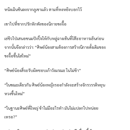
หนิงเฉินซินลงจากภูเขาแล้ว ตามที่หงหยิงบอกไว้
เขาไปที่ซากปรักหักพังของนิกายขงจื๊อ
เย่ชิวไป่เสนอขนมปังปิ้งให้กับหลู่ฉางเซินที่โต๊ะอาหารเย็นก่อน
จากนั้นจึงกล่าวว่า: “ศิษย์น้องสามต้องการสร้างนิกายดั้งเดิมของ
ขงจื้อขึ้นใสใหม่”
“ศิษย์น้องสี่จะรับผิดชอบเก้าวังมรณะ ในไม่ช้า”
“ในขณะเดียวกัน ศิษย์น้องหญิงรองกำลังจะสร้างจักรวรรดิหยุน
หวงขึ้นใหม่”
“ในฐานะศิษย์พี่ใหญ่ ข้าไม่มีอะไรทำ มันไม่แปลกไปหน่อย
เหรอ?”