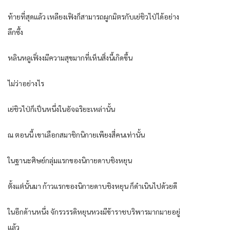
ท้ายที่สุดแล้ว เหลียงเฟิงก็สามารถผูกมิตรกับเย่ชิวไป่ได้อย่าง
ลึกซึ้ง
หลินหลูเฟิ่งงมีความสุขมากที่เห็นสิ่งนี้เกิดขึ้น
ไม่ว่าอย่างไร
เย่ชิวไป่ก็เป็นหนึ่งในอัจฉริยะเหล่านั้น
ณ ตอนนี้ เขาเลือกสมาชิกนิกายเพียงสี่คนเท่านั้น
ในฐานะศิษย์กลุ่มแรกของนิกายดาบชิงหยุน
ตั้งแต่นั้นมา ก้าวแรกของนิกายดาบชิงหยุน ก็ดำเนินไปด้วยดี
ในอีกด้านหนึ่ง จักรวรรดิหยุนหวงมีข้าราชบริพารมากมายอยู่
แล้ว