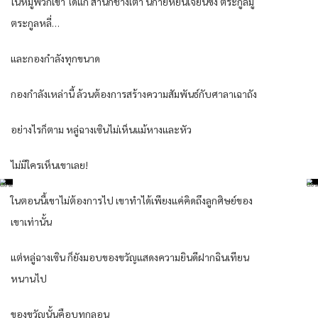
ในหมู่พวกเขา ได้แก่ สำนักชางเต๋า นิกายหยินเจี้ยนซ่ง ตระกูลมู่
ตระกูลหลี่…
และกองกำลังทุกขนาด
กองกำลังเหล่านี้ ล้วนต้องการสร้างความสัมพันธ์กับศาลาเฉาถัง
อย่างไรก็ตาม หลู่ฉางเซินไม่เห็นแม้หางและหัว
ไม่มีใครเห็นเขาเลย!
ในตอนนี้เขาไม่ต้องการไป เขาทำได้เพียงแค่คิดถึงลูกศิษย์ของ
เขาเท่านั้น
แต่หลู่ฉางเซิน ก็ยังมอบของขวัญแสดงความยินดีฝากฉินเทียน
หนานไป
ของขวัญนั้นคือบทกลอน