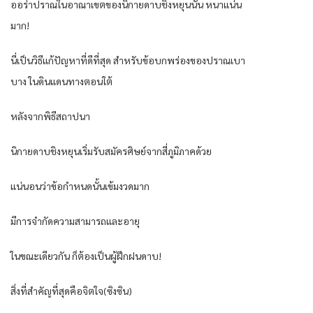
ออร่าปราณในอาณาเขตของนิกายดาบชิงหยุนนั้น หนาแน่น
มาก!
นี่เป็นวิธีแก้ปัญหาที่ดีที่สุด สำหรับข้อบกพร่องของปราณเบา
บาง ในดินแดนทางตอนใต้
หลังจากพิธีสถาปนา
นิกายดาบชิงหยุนเริ่มรับสมัครศิษย์จากสี่ภูมิภาคด้วย
แน่นอนว่าข้อกำหนดนั้นเข้มงวดมาก
มีการจำกัดความสามารถและอายุ
ในขณะเดียวกัน ก็ต้องเป็นผู้ฝึกฝนดาบ!
สิ่งที่สำคัญที่สุดคือจิตใจ(ซิงซิน)