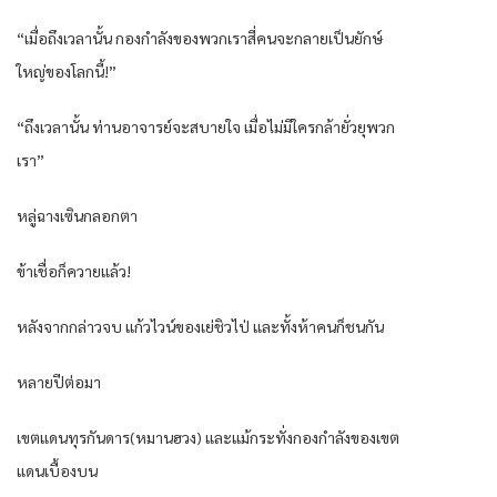
“เมื่อถึงเวลานั้น กองกำลังของพวกเราสี่คนจะกลายเป็นยักษ์
ใหญ่ของโลกนี้!”
“ถึงเวลานั้น ท่านอาจารย์จะสบายใจ เมื่อไม่มีใครกล้ายั่วยุพวก
เรา”
หลู่ฉางเซินกลอกตา
ข้าเชื่อก็ควายแล้ว!
หลังจากกล่าวจบ แก้วไวน์ของเย่ชิวไป่ และทั้งห้าคนก็ชนกัน
หลายปีต่อมา
เขตแดนทุรกันดาร(หมานฮวง) และแม้กระทั่งกองกำลังของเขต
แดนเบื้องบน