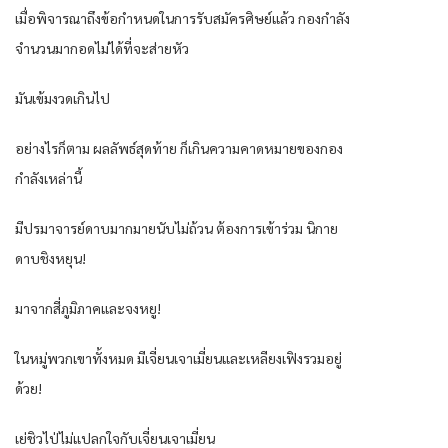
เมื่อพิจารณาถึงข้อกำหนดในการรับสมัครศิษย์แล้ว กองกำลัง
จำนวนมากอดไม่ได้ที่จะส่ายหัว
มันเข้มงวดเกินไป
อย่างไรก็ตาม ผลลัพธ์สุดท้าย ก็เกินความคาดหมายของกอง
กำลังเหล่านี้
มีปรมาจารย์ดาบมากมายนับไม่ถ้วน ต้องการเข้าร่วม นิกาย
ดาบชิงหยุน!
มาจากสี่ภูมิภาคและจงหยู!
ในหมู่พวกเขาทั้งหมด มีเจี่ยนเจาเมี่ยนและเหลียงเฟิงรวมอยู่
ด้วย!
เย่ชิวไป่ไม่แปลกใจกับเจี่ยนเจาเมี่ยน