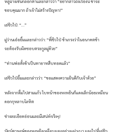
หลู่ฉางเซินกลอกตาและกล่าวว่า “อย่ากล่าวถึงเรื่องนี้ ข้าจะ
ขอบคุณมาก ถ้าเจ้าไม่สร้างปัญหา!”
เย่ชิวไป่: “…”
มู่ว่านเอ๋อยิ้มและกล่าวว่า: “พี่ชิวไป่ ข้าเกรงว่าในอนาคตข้า
จะต้องรับผิดชอบตระกูลมู่ด้วย”
“ท่านพ่อตั้งข้าเป็นทายาทสืบทอดแล้ว”
เย่ชิวไป่ยิ้มและกล่าวว่า: “ขอแสดงความยินดีกับเจ้าด้วย”
หลังจากดื่มไปสามแก้ว ใบหน้าของหงหยินก็แดงเล็กน้อยเหมือน
ดอกกุหลาบโลหิต
ช่างละเอียดอ่อนและมีเสน่ห์จริงๆ!
นัยน์ตาหงษ์ของหงหยิงเหลือบมองอย่างแผ่วเบา มองไปที่เย่ชิว