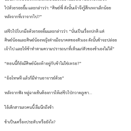
ไป่ด้วยรอยยิ้ม และกล่าวว่า: “ศิษย์พี่ ดังนั้นเจ้าจึงรู้สึกเหงาเล็กน้อย
หลังจากที่เราจากไป?”
เย่ชิวไป่โบกมือด้วยรอยยิ้มและกล่าวว่า: “นั่นเป็นเรื่องปกติ แต่
ศิษย์น้องและศิษย์น้องหญิงต่างมีอนาคตของตัวเอง ดังนั้นข้าจะปล่อย
เจ้าไป และให้ข้าทำตามความปรารถนาที่เห็นแก่ตัวของข้าเองไม่ได้”
“ตอนนี้ก็ยังมีศิษย์น้องห้าอยู่กับข้าไม่ใช่เหรอ?”
“อ้อโทษที แล้วก็มีท่านอาจารย์ด้วย”
หลังจากฟัง หลู่ฉางเซินต้องการให้เย่ชิวไป่กวาดภูเขา…
ไอ้เด็กสารเลวคนนี้ ลืมนึกถึงข้า
ข้าเป็นเครื่องประดับหรือยังไง?