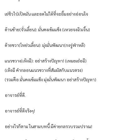
เย่ชิวไป่เปิดมัน และอดไม่ได้ที่จะยิ้มอย่างอ่อนใจ
ด้านซ้าย(จั่วเลี๋ยน): มั่นคงเข้มแข็ง (เหวยจงฉิวเจิ้น)
ด้ายขวา(โหย่วเลี๋ยน): มุ่งมั่นพัฒนา(กงจู่ฟ่าหลี)
แนวขวาง(เหิงฉี): อย่าสร้างปัญหา! (เหมยเย๋อฉี)
(เหิงฉี คำกลอนแนวขวางที่สัมผัสกับแนวตรง)
(รวมคือ มั่นคงเข้มแข็ง มุ่งมั่นพัฒนา อย่าสร้างปัญหา)
อาจารย์ที่ดี.
อาจารย์ที่ดีจริงๆ!
อย่างไรก็ตาม ในสามบทนี้ มีค่ายกลรวบรวมปราณ!