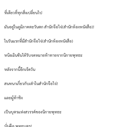
ที่เดียวที่ทุกสิ่งเปลี่ยนไป
มันอยู่ในภูมิภาคตะวันตก สำนักจือไจ่(สำนักห้องหนังสือ)!
ในวันแรกที่มีสำนักจือไจ่(สำนักห้องหนังสือ)
หนิงเฉินซินได้รับจดหมายท้าทายจากนิกายพุทธะ
หลังจากนี้อีกเจ็ดวัน
สนทนาเกี่ยวกับเต๋าในสำนักจือไจ่!
และผู้ท้าชิง
เป็นบุตรแห่งสวรรค์ของนิกายพุทธะ
นั่นคือ พุทธบุตร!