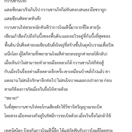
กวานซานไห่!
แสงเซียนมาเร็วเกินไป กวานซานไห่ไม่ทันตอบสนอง มือขวาถูก
แสงเซียนตัดขาดทันที!
กวานซานไห่ตระหนักทันทีว่าการโจมตีนี้มาจากที่ใด สายรุ้ง
เซียนเก้าสีลงไปถึงก้นบึ้งของพื้นดิน และอะไรอยู่ที่ก้นบึ้งที่สุดของ
พื้นดิน นั่นคือค่ายกลเซียนอันยิ่งใหญ่ที่สร้างขึ้นในยุคโบราณเพื่อปิด
ผนึกโลก ผู้ใดก็ตามที่พยายามโจมตีค่ายกลจะถูกค่ายกลโต้กลับ!
เมื่อเห็นว่าไม่สามารถทำลายเมืองหลวงได้ กวานซานไห่ก็ต่อสู้
กับเมิ่งจวินจื่ออย่างเดือดดาลอีกครั้ง เขาเหมือนบ้าคลั่งไปแล้ว ตา
แดงฉาน ไม่สนใจรักษาอีกต่อไป ไม่สนใจบาดแผลบนร่างกาย ก่อน
ตายก็ต้องการกัดเมิ่งจวินจื่อให้ตายด้วย
“สลาย!”
ในที่สุดกวานซานไห่ตะโกนเสียงดัง ใช้วิชาจิตวิญญาณระเบิด
โดยตรง เมืองหลวงก็อยู่ในรัศมีการระเบิดด้วย เมิ่งจวินจื่อไม่กล้าใช้
เทคนิคใดๆ ป้องกันการโจมตีนี้อีก ได้แต่กัดฟันรับการโจมตีโดยตรง