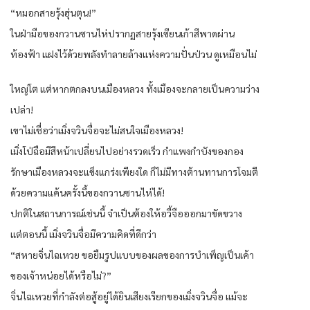
“หมอกสายรุ้งฮุ่นตุน!”
ในฝ่ามือของกวานซานไห่ปรากฏสายรุ้งเซียนเก้าสีพาดผ่าน
ท้องฟ้า แฝงไว้ด้วยพลังทำลายล้างแห่งความปั่นป่วน ดูเหมือนไม่
ใหญ่โต แต่หากตกลงบนเมืองหลวง ทั้งเมืองจะกลายเป็นความว่าง
เปล่า!
เขาไม่เชื่อว่าเมิ่งจวินจื่อจะไม่สนใจเมืองหลวง!
เมิ่งโป่ฉือมีสีหน้าเปลี่ยนไปอย่างรวดเร็ว กำแพงกำบังของกอง
รักษาเมืองหลวงจะแข็งแกร่งเพียงใด ก็ไม่มีทางต้านทานการโจมตี
ด้วยความแค้นครั้งนี้ของกวานซานไห่ได้!
ปกติในสถานการณ์เช่นนี้ จำเป็นต้องให้อวี้จือออกมาขัดขวาง
แต่ตอนนี้ เมิ่งจวินจื่อมีความคิดที่ดีกว่า
“สหายจิ่นไฉเหวย ขอยืมรูปแบบของผลของการบำเพ็ญเป็นเค้า
ของเจ้าหน่อยได้หรือไม่?”
จิ่นไฉเหวยที่กำลังต่อสู้อยู่ได้ยินเสียงเรียกของเมิ่งจวินจื่อ แม้จะ