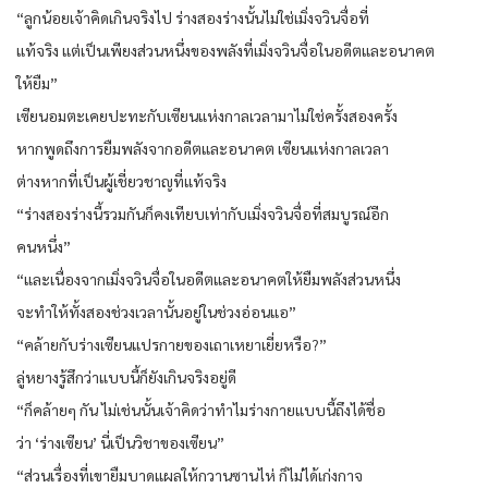
“ลูกน้อยเจ้าคิดเกินจริงไป ร่างสองร่างนั้นไม่ใช่เมิ่งจวินจื่อที่
แท้จริง แต่เป็นเพียงส่วนหนึ่งของพลังที่เมิ่งจวินจื่อในอดีตและอนาคต
ให้ยืม”
เซียนอมตะเคยปะทะกับเซียนแห่งกาลเวลามาไม่ใช่ครั้งสองครั้ง
หากพูดถึงการยืมพลังจากอดีตและอนาคต เซียนแห่งกาลเวลา
ต่างหากที่เป็นผู้เชี่ยวชาญที่แท้จริง
“ร่างสองร่างนี้รวมกันก็คงเทียบเท่ากับเมิ่งจวินจื่อที่สมบูรณ์อีก
คนหนึ่ง”
“และเนื่องจากเมิ่งจวินจื่อในอดีตและอนาคตให้ยืมพลังส่วนหนึ่ง
จะทำให้ทั้งสองช่วงเวลานั้นอยู่ในช่วงอ่อนแอ”
“คล้ายกับร่างเซียนแปรกายของเถาเหยาเยี่ยหรือ?”
ลู่หยางรู้สึกว่าแบบนี้ก็ยังเกินจริงอยู่ดี
“ก็คล้ายๆ กัน ไม่เช่นนั้นเจ้าคิดว่าทำไมร่างกายแบบนี้ถึงได้ชื่อ
ว่า ‘ร่างเซียน’ นี่เป็นวิชาของเซียน”
“ส่วนเรื่องที่เขายืมบาดแผลให้กวานซานไห่ ก็ไม่ได้เก่งกาจ