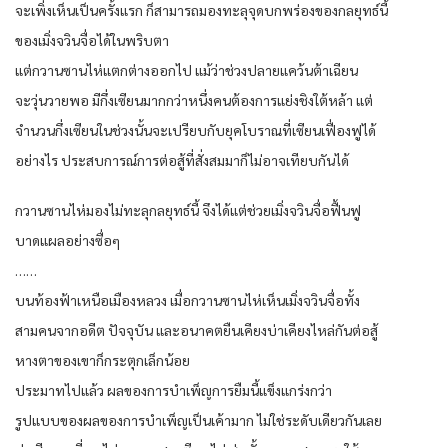
จะเพิ่งเห็นเป็นครั้งแรก ก็สามารถมองทะลุจุดบกพร่องของกลยุทธ์นี้
ของเมิ่งจวินจื่อได้ในพริบตา
แต่กวานซานไห่แตกต่างออกไป แม้ว่าช่วงปลายแคว้นต้าเฉียน
จะวุ่นวายพอ มีกึ่งเซียนมากกว่าหนึ่งคนต้องการแย่งชิงใต้หล้า แต่
จำนวนกึ่งเซียนในช่วงนั้นจะเปรียบกับยุคโบราณที่เซียนเฟื่องฟูได้
อย่างไร ประสบการณ์การต่อสู้ที่สั่งสมมาก็ไม่อาจเทียบกันได้
กวานซานไห่มองไม่ทะลุกลยุทธ์นี้ จึงได้แต่ช่วยเมิ่งจวินจื่อฟื้นฟู
บาดแผลอย่างซื่อๆ
……
บนท้องฟ้าเหนือเมืองหลวง เมื่อกวานซานไห่เห็นเมิ่งจวินจื่อทั้ง
สามคนจากอดีต ปัจจุบัน และอนาคตยืนเคียงบ่าเคียงไหล่กันต่อสู้
หางตาของเขาก็กระตุกเล็กน้อย
ประมาทไปแล้ว ผลของการบำเพ็ญการยืมนี้แข็งแกร่งกว่า
รูปแบบของผลของการบำเพ็ญเป็นเค้ามาก ไม่ใช่ระดับเดียวกันเลย