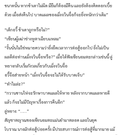
ขนาดนั้น หากข้าเดาไม่ผิด มียืมก็ต้องมีคืน และยังต้องคิดดอกเบี้ย
ด้วย เมื่อส่งคืนไป บาดแผลของเมิ่งจวินจื่อก็จะยิ่งหนักกว่าเดิม”
“เด็กอวี้ ข้าเดาถูกหรือไม่?”
“เซียนผู้เฒ่าช่างหูตาเฉียบแหลม”
“งั้นนั่นไม่ใช่หมายความว่ายิ่งยืดเวลาการต่อสู้ออกไป ยิ่งไม่เป็น
ผลดีต่อท่านเมิ่งจวินจื่อหรือ?” เมื่อได้ฟังเซียนอมตะกล่าวเช่นนี้ ลู่
หยางกลับเริ่มกังวลเกี่ยวกับเมิ่งจวินจื่อ
อวี้จือส่ายหน้า “เมิ่งจวินจื่อจะไม่ได้รับบาดเจ็บ”
“ทำไมล่ะ?”
“กวานซานไห่จะรักษาบาดแผลให้หาย หลังจากบาดแผลหายดี
แล้ว ก็จะไม่มีปัญหาเรื่องการคืนอีก”
ลู่หยาง: “……”
สัญชาตญาณของเซียนอมตะแม่นยำมาตลอด และในยุค
โบราณ นางมักต่อสู้บ่อยครั้ง มีประสบการณ์การต่อสู้ที่มากมาย แม้