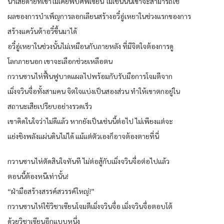
น่าเสียดายที่เขาไม่เคยพบศพเซียน ไม่เช่นนั้นเขาจะสามารถใช้
ผลของการบำเพ็ญการลอกเลียนสร้างอวี๋อู่เหยาในช่วงแรกของการ
สร้างแคว้นต้าอวี๋ขึ้นมาได้
อวี๋อู่เหยาในช่วงนั้นไม่เหมือนกับภายหลัง ที่มีจิตใจต้องการดู
โลกภายนอก เขาจะเลือกช่วยเหลือตน
กวานซานไห่ฟื้นฟูบาดแผลไปพร้อมกับรับมือการโจมตีจาก
เมิ่งจวินจื่อทั้งสามคน จิตใจแบ่งเป็นสองส่วน ทำให้เขาตกอยู่ใน
สถานะเสียเปรียบอย่างรวดเร็ว
เขาคิดในใจว่าไม่ดีแล้ว หากยังเป็นเช่นนี้ต่อไป ไม่เพียงแต่จะ
แย่งชิงพลังแผ่นดินไม่ได้ แม้แต่ตัวเองก็อาจต้องตายที่นี่
กวานซานไห่ตัดสินใจทันที ไม่ต่อสู้กับเมิ่งจวินจื่อต่อไปแล้ว
ตอนนี้ต้องหนีเท่านั้น!
“ฝ่ามือสร้างสรรค์สวรรค์ใหญ่!”
กวานซานไห่ใช้วิชาเซียนโจมตีเมิ่งจวินจื่อ เมิ่งจวินจื่อตอบโต้
ด้วยวิชาเซียนอีกแบบหนึ่ง