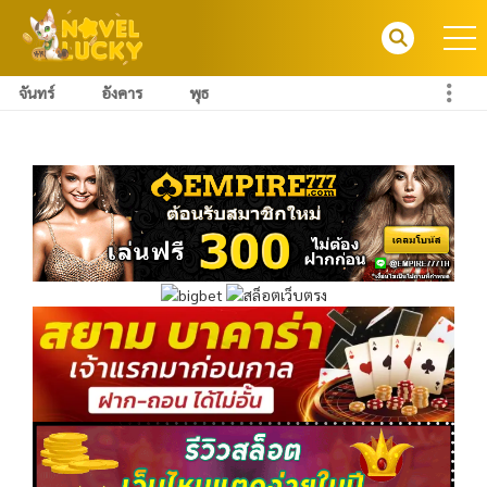
จันทร์
อังคาร
พุธ