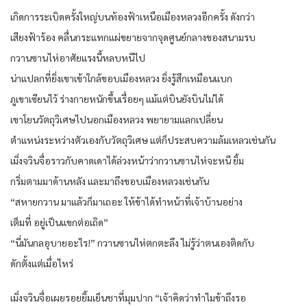
เกิดการระเบิดครั้งใหญ่บนท้องฟ้าเหนือเมืองหลวงอีกครั้ง ดังกว่า
เสียงฟ้าร้อง คลื่นกระแทกแผ่ขยายจากจุดศูนย์กลางของสนามรบ
กวานซานไห่อาศัยแรงนี้หลบหนีไป
น่าแปลกที่ยิ่งเขาเข้าใกล้ขอบเมืองหลวง ยิ่งรู้สึกเหมือนแบก
ภูเขาเซียนไว้ ร่างกายหนักขึ้นเรื่อยๆ แม้แต่บินยังบินไม่ได้
เขาโยนวัตถุวิเศษไปนอกเมืองหลวง พยายามแลกเปลี่ยน
ตำแหน่งระหว่างตัวเองกับวัตถุวิเศษ แต่ก็ประสบความล้มเหลวเช่นกัน
เมิ่งจวินจื่อราวกับคาดเดาได้ล่วงหน้าว่ากวานซานไห่จะหนี ยิ้ม
กริ่มตามมาด้านหลัง และมาถึงขอบเมืองหลวงเช่นกัน
“สหายกวาน มาแล้วก็มาเถอะ ให้ข้าได้ทำหน้าที่เจ้าบ้านอย่าง
เต็มที่ อยู่เป็นแขกต่อเถิด”
“นี่มันกลอุบายอะไร!” กวานซานไห่ตกตะลึง ไม่รู้ว่าตนเองติดกับ
ดักตั้งแต่เมื่อไหร่
เมิ่งจวินจื่อเผยรอยยิ้มเย็นชาที่มุมปาก “เจ้าคิดว่าทำไมข้าถึงรอ