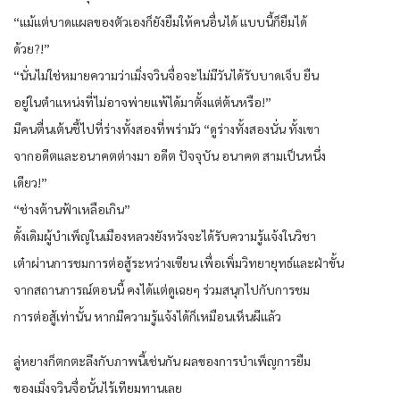
“แม้แต่บาดแผลของตัวเองก็ยังยืมให้คนอื่นได้ แบบนี้ก็ยืมได้
ด้วย?!”
“นั่นไม่ใช่หมายความว่าเมิ่งจวินจื่อจะไม่มีวันได้รับบาดเจ็บ ยืน
อยู่ในตำแหน่งที่ไม่อาจพ่ายแพ้ได้มาตั้งแต่ต้นหรือ!”
มีคนตื่นเต้นชี้ไปที่ร่างทั้งสองที่พร่ามัว “ดูร่างทั้งสองนั่น ทั้งเขา
จากอดีตและอนาคตต่างมา อดีต ปัจจุบัน อนาคต สามเป็นหนึ่ง
เดียว!”
“ช่างต้านฟ้าเหลือเกิน”
ดั้งเดิมผู้บำเพ็ญในเมืองหลวงยังหวังจะได้รับความรู้แจ้งในวิชา
เต๋าผ่านการชมการต่อสู้ระหว่างเซียน เพื่อเพิ่มวิทยายุทธ์และฝ่าขั้น
จากสถานการณ์ตอนนี้ คงได้แต่ดูเฉยๆ ร่วมสนุกไปกับการชม
การต่อสู้เท่านั้น หากมีความรู้แจ้งได้ก็เหมือนเห็นผีแล้ว
ลู่หยางก็ตกตะลึงกับภาพนี้เช่นกัน ผลของการบำเพ็ญการยืม
ของเมิ่งจวินจื่อนั้นไร้เทียมทานเลย