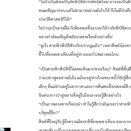
“ไม่จำเป็นต้องเป็นภัยพิบัติสวรรค์ชนิดใหม่ อาจจะเป็นสิ่ง
คนเผชิญมาก่อน แต่ไม่สามารถผ่านมันไปได้ จึงไม่มีบันทึ
ประวัติศาสตร์ก็ได้!”
ไม่ว่าจะเป็นกรณีใด ก็เพียงพอที่จะบอกได้ว่าภัยพิบัติสวรรค์
หยางกำลังเผชิญมีพลังน่าสะพรึงกลัวอย่างยิ่ง!
“ดูเร็ว สายฟ้าพิบัติตัวจริงปรากฏแล้ว!” เหล่าศิษย์น้อง
ชี้ไปที่ยอดเขาเทียนที่อยู่ห่างออกไปพลางตะโกน
“เป็นสายฟ้าพิบัติที่ไม่เคยเห็นมาก่อนจริงๆ!” ศิษย์พี่ขั้
ว่างเปล่าพูดอย่างมั่นใจ แม้จะอยู่ห่างไกลขนาดนี้ ก็ยังรู้สึ
เล็กๆ ที่แผ่ซ่านอยู่ในอากาศ และการสั่นสะเทือนของมิติ 
จินตนาการว่าลู่หยางที่อยู่ในใจกลางจะรู้สึกอย่างไร
“เป็นภาพลวงตาหรือเปล่า ทำไมรู้สึกว่ามันแรงกว่าสายฟ
บริสุทธิ์อีก?”
ศิษย์พี่ใหญ่รับรู้ถึงความผิดปกติที่ยอดเขาเทียน ออกจา
เขาคุมขัง มายืนบนยอดเขาตานติ่ง มองไปยังยอดเขาเทีย