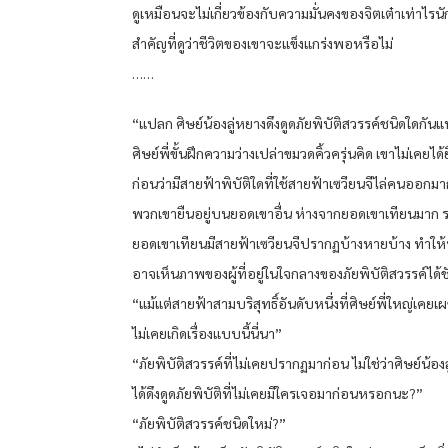
ดูเหมือนจะไม่เกี่ยวข้องกับความมั่นคงของจิตเต๋าเท่าไรนั
สำคัญที่ดูว่าชีวิตของเขาจะแข็งแกร่งพอหรือไม่
……
“แปลก ศิษย์น้องลู่หยางดึงดูดภัยพิบัติสวรรค์ชนิดใดกันแ
ศิษย์พี่ขั้นฝึกความว่างเปล่าขมวดคิ้วครุ่นคิด เขาไม่เคยได
ก่อนว่ามีสายฟ้าพิบัติใดที่ใช้สายฟ้าเซวียนจีไล่คนออกม
พวกเขายืนอยู่บนยอดเขาอื่น ห่างจากยอดเขาเทียนมาก
ยอดเขาเทียนมีสายฟ้าเซวียนจีปรากฏบ้างหายบ้าง ทำให้
อาจเห็นภาพของผู้ที่อยู่ในใจกลางของภัยพิบัติสวรรค์ได้
“แม้แต่สายฟ้าสามบริสุทธิ์อันดับหนึ่งที่ศิษย์พี่ใหญ่เคยเผ
ไม่เคยเกิดเรื่องแบบนี้นี่นา”
“ภัยพิบัติสวรรค์ที่ไม่เคยปรากฏมาก่อน ไม่ใช่ว่าศิษย์น้อง
ได้ดึงดูดภัยพิบัติที่ไม่เคยมีใครเจอมาก่อนหรอกนะ?”
“ภัยพิบัติสวรรค์ชนิดใหม่?”