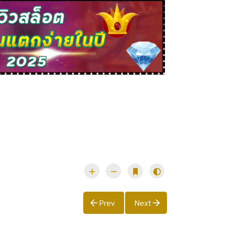
Prev
Next