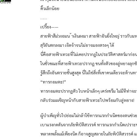
คิ้วเล็กน้อย
……
เปรี้ยง——
สายฟ้าสีม่วงอมน ้าเงินลงมา สายฟ้าอันยิ่งใหญ่ ราวกับม
สุริยันตกลงมา เจิดจ้าจนไม่อาจมองตรงๆ ได้
นี่คือสายฟ้าเทวะที่ไม่เคยปรากฏในประวัติศาสตร์มาก่อน
ในชั่วขณะที่สายฟ้าเทวะปรากฏ ขนทั้งตัวของลู่หยางลุกช
รู้สึกถึงอันตรายขั้นสูงสุด นี่ไม่ใช่สิ่งที่เขาคนเดียวจะต้า
“ทารกอมตะ!”
ทารกอมตะปรากฏตัว ใบหน้าเล็กๆ เคร่งขรึม ไม่มีทีท่าจะ
กลับร่วมเผชิญหน้ากับสายฟ้าเทวะไปพร้อมกับลู่หยาง!
ผู้บำเพ็ญทั่วไปย่อมไม่กล้าใช้ทารกแรกกำเนิดของตนช่ว
เบาแรงกดดันจากภัยพิบัติสวรรค์ ทารกแรกกำเนิดเปรา
พลาดพลั้งแม้เพียงนิด ก็อาจสูญสลายในภัยพิบัติสวรรค์ 