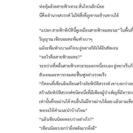
ห่อหุ้มด้วยสายฟ้าเทวะ สั่นไหวเล็กน้อย
นี่คืออำนาจสวรรค์ ไม่ใช่สิ่งที่ภูเขาจะต้านทานได้
“แปลก สายฟ้าพิบัตินี้ดูเหมือนสายฟ้าอมตะนะ” ในพื้นที
วิญญาณ เซียนอมตะพึมพำเบาๆ
แม้จะพึมพำเบาแค่ไหน ลู่หยางก็ยังได้ยินชัดเจน
“อะไรคือสายฟ้าอมตะ?”
ระหว่างที่คลื่นสายฟ้าเทวะระลอกหนึ่งจบลง ลู่หยางรีบกิ
ตัวเองและทารกอมตะฟื้นฟูอย่างรวดเร็ว
“ก็ตอนที่เซียนอิงเทียนสร้างภัยพิบัติสวรรค์ เขาบอกว่า
สร้างภัยพิบัติสวรรค์ชนิดหนึ่งที่มีเพียงผู้บำเพ็ญที่มีทา
เท่านั้นที่จะผ่านได้ คนอื่นไม่มีทางผ่านได้เลย แล้วถามเซี
พอจะให้คำแนะนำบ้างไหม”
“แล้วเซียนน้อยตอบว่าอย่างไร?”
“เซียนน้อยบอกว่ายิ่งพลังมากยิ่งดี”