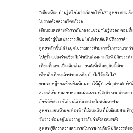
“เซียนน้อย ท่านรู้หรือไม่ว่าเกิดอะไรขึ้น?” ลู่หยางถามเซี
โบราณด้วยความวิตกกังวล
เซียนอมตะส่ายหัวราวกับกลองแขวน “ไม่รู้หรอก ตอนที่เ
น้อยเข้าสู่ขั้นแปลงร่างเซียน ไม่ได้ผ่านภัยพิบัติสวรรค์”
ลู่หยางนึกขึ้นได้ ในยุคโบราณการข้ามจากขั้นทารกแรกกำ
ไปสู่ขั้นแปลงร่างเซียนไม่จำเป็นต้องผ่านภัยพิบัติสวรรค์ เ
เทียนที่กลายเป็นเซียนในภายหลังที่เพิ่มกฎข้อนี้เข้ามา
เซียนอิงเทียน เจ้าทำอะไรดีๆ บ้างไม่ได้หรือไง?
ตามทฤษฎีของเซียนอิงเทียน การให้ผู้บำเพ็ญผ่านภัยพิบัต
สวรรค์เพื่อทดสอบความแน่วแน่ของจิตเต๋า หากผ่านก
ภัยพิบัติสวรรค์ได้ จะได้รับผลประโยชน์มหาศาล
ลู่หยางเงยหน้ามองท้องฟ้าที่มืดทะมึน ที่นั่นมีแสงสายฟ้
วับวาว ซ่อนอยู่ไม่ปรากฏ ราวกับกำลังสะสมพลัง
ลู่หยางรู้สึกว่าความสามารถในการผ่านภัยพิบัติสวรรค์ขอ