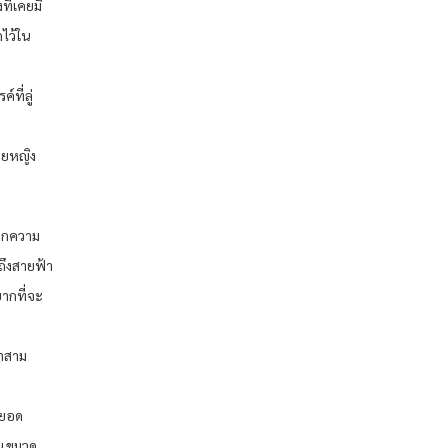
ที่เคยมี
กไว้ใน
ที่ลู่
ชายหญิง
นฝึกความ
กถึงสายฟ้า
ยากที่จะ
้าสาม
กยอด
น ขมวด