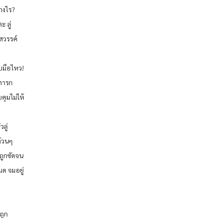
่างไร?
 ลู่
สวรรค์
บมือไหว!
ทารก
ุมไม่ให้
ลู่
ล้วนๆ
ถูกซัดจน
มด จมอยู่
ถูก