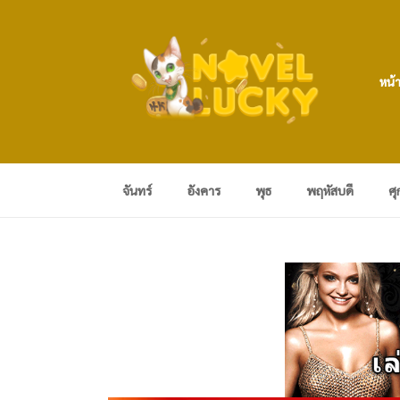
หน้
จันทร์
อังคาร
พุธ
พฤหัสบดี
ศุ