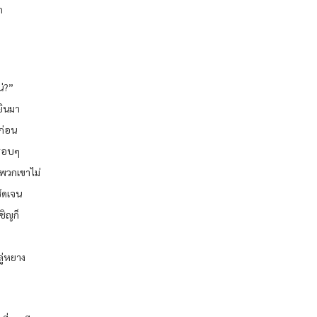
ก
น่?”
้ยินมา
าก่อน
 รอบๆ
พวกเขาไม่
ชัดเจน
ชิญก็
ลู่หยาง