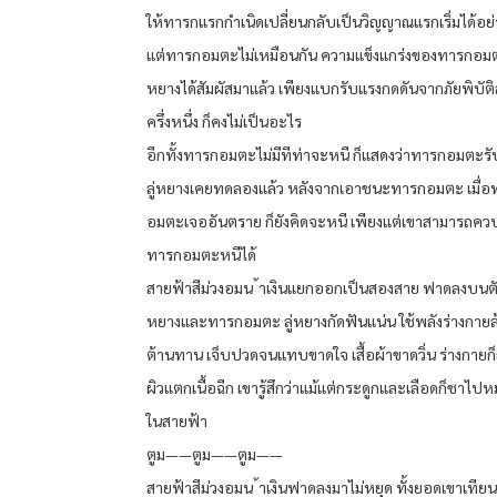
ให้ทารกแรกกำเนิดเปลี่ยนกลับเป็นวิญญาณแรกเริ่มได้อย
แต่ทารกอมตะไม่เหมือนกัน ความแข็งแกร่งของทารกอมตะ
หยางได้สัมผัสมาแล้ว เพียงแบกรับแรงกดดันจากภัยพิบัติ
ครึ่งหนึ่ง ก็คงไม่เป็นอะไร
อีกทั้งทารกอมตะไม่มีทีท่าจะหนี ก็แสดงว่าทารกอมตะรั
ลู่หยางเคยทดลองแล้ว หลังจากเอาชนะทารกอมตะ เมื่อ
อมตะเจออันตราย ก็ยังคิดจะหนี เพียงแต่เขาสามารถควบค
ทารกอมตะหนีได้
สายฟ้าสีม่วงอมน ้าเงินแยกออกเป็นสองสาย ฟาดลงบนตัว
หยางและทารกอมตะ ลู่หยางกัดฟันแน่น ใช้พลังร่างกาย
ต้านทาน เจ็บปวดจนแทบขาดใจ เสื้อผ้าขาดวิ่น ร่างกายก็
ผิวแตกเนื้อฉีก เขารู้สึกว่าแม้แต่กระดูกและเลือดก็ชาไปห
ในสายฟ้า
ตูม——ตูม——ตูม——
สายฟ้าสีม่วงอมน ้าเงินฟาดลงมาไม่หยุด ทั้งยอดเขาเทียน