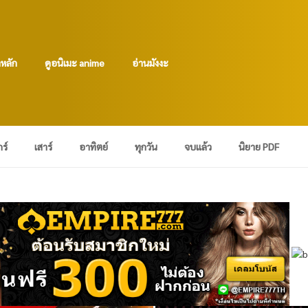
าหลัก
ดูอนิเมะ anime
อ่านมังงะ
กร์
เสาร์
อาทิตย์
ทุกวัน
จบแล้ว
นิยาย PDF