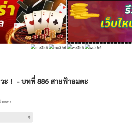
นวะ！ - บทที่ 886 สายฟ้าอมตะ
ฟ้าอมตะ