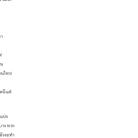
หา
!
ัน
นทานไหว!
หนี แต่
ยแบ่ง
ะบาง หาก
แล้วจะทำ