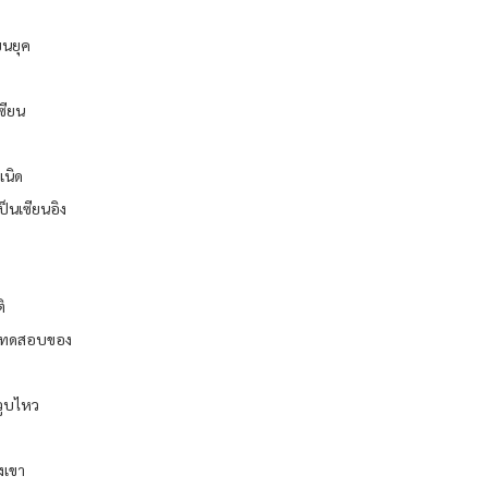
ยนยุค
ซียน
เนิด
ป็นเซียนอิง
ิ
ารทดสอบของ
าวูบไหว
งเขา