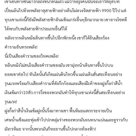
เขาเดินทางขึ้นมาไกลถึงขนาดนี้แล้ว แม้ว่าหญิงคนนั้นจะเอาวัตถุดิบที่
เปี่ยมล้นไปด้วยพลังธาตุสายฟ้าอย่างต้นไผ่ดวงจิตสายฟ้า 9900 ปีไป แต่
หุบเขาแห่งนี้ก็ยังมีพลังสายฟ้าอันแข็งแกร่งอื่นๆอีกมากมาย เขาอาจโชคดี
ได้พบกับพลังสายฟ้าประเภทอื่นก็ได้
หลังจากหลินหมิงเดินทางขึ้นไปอีกพักหนึ่ง เขาก็ได้ยินเสียงร้อง
คำรามอันทรงพลัง!
นี่เป็นเสียงคำรามของวิหคเพลิง!
หลินหมิงไม่สนใจเสียงคำรามของมัน เขามุ่งหน้าเดินทางขึ้นไปบน
ยอดเขาต่อไป ทันใดนั้นก็เกิดแผ่นดินไหวขึ้น แผ่นเดินสั่นสะเทือนอย่าง
รุนแรงพร้อมกับเสียงคำรามที่ดังกึกก้องและเสียงฝีเท้าของฝูงกิ้งก่าสีน้ำ
เงินเข้มกว่า10ตัว การวิ่งของพวกมันทำให้หุบเขาแห่งนี้สั่นสะเทือนอย่าง
รุนแรง!
ฝูงกิ้งก่าสีน้ำเงินเข้มฝูงนั้นวิ่งมาทางเขา พื้นหิมะแตกกระจายเป็น
เศษน้ำแข็งและพุ่งเข้าไปปกคลุ่มร่างของพวกมันจนหนาแน่นและดูราวกับ
มังกรหิมะ จากนั้นพวกมันก็ทะยานขึ้นไปกลางท้องฟ้า!