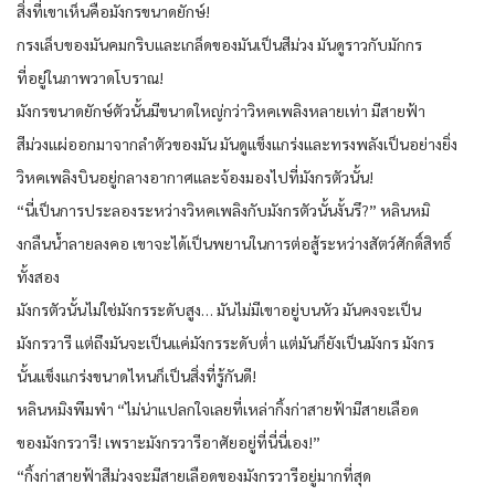
สิ่งที่เขาเห็นคือมังกรขนาดยักษ์!
กรงเล็บของมันคมกริบและเกล็ดของมันเป็นสีม่วง มันดูราวกับมักกร
ที่อยู่ในภาพวาดโบราณ!
มังกรขนาดยักษ์ตัวนั้นมีขนาดใหญ่กว่าวิหคเพลิงหลายเท่า มีสายฟ้า
สีม่วงแผ่ออกมาจากลำตัวของมัน มันดูแข็งแกร่งและทรงพลังเป็นอย่างยิ่ง
วิหคเพลิงบินอยู่กลางอากาศและจ้องมองไปที่มังกรตัวนั้น!
“นี่เป็นการประลองระหว่างวิหคเพลิงกับมังกรตัวนั้นงั้นรึ?” หลินหมิ
งกลืนน้ำลายลงคอ เขาจะได้เป็นพยานในการต่อสู้ระหว่างสัตว์ศักดิ์สิทธิ์
ทั้งสอง
มังกรตัวนั้นไม่ใช่มังกรระดับสูง… มันไม่มีเขาอยู่บนหัว มันคงจะเป็น
มังกรวารี แต่ถึงมันจะเป็นแค่มังกรระดับต่ำ แต่มันก็ยังเป็นมังกร มังกร
นั้นแข็งแกร่งขนาดไหนก็เป็นสิ่งที่รู้กันดี!
หลินหมิงพึมพำ “ไม่น่าแปลกใจเลยที่เหล่ากิ้งก่าสายฟ้ามีสายเลือด
ของมังกรวารี! เพราะมังกรวารีอาศัยอยู่ที่นี่นี่เอง!”
“กิ้งก่าสายฟ้าสีม่วงจะมีสายเลือดของมังกรวารีอยู่มากที่สุด