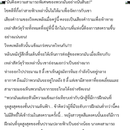
“นั่นคือความสามารถพิเศษของพวกมันอย่างนั้นสินะ!”
โชคดีที่กิ้งก่าสายฟ้าเหล่านั้นไม่ได้มาเพื่อจัดการกับเขา
เสียงคำรามของวิหคเพลิงเมื่อครู่นี้ คงจะเป็นเสียงคำรามเพื่อท้าทาย
เหล่าสัตว์ดุร้ายทั้งหมดที่อยู่ที่นี้ อีกไม่นานที่แห่งนี้ต้องการสงครามขึ้น
อย่างแน่นอน!
วิหคเพลิงตัวนั้น แข็งแกร่งขนาดไหนกัน?!!
หลินหมิงรู้สึกตื่นเต้นที่จะได้เห็นการต่อสู้ของพวกมัน เมื่อเทียบกับ
เหล่าสัตว์ดุร้ายเหล่านั้น เขาอ่อนแอกว่าเป็นอย่างมาก
ห่างออกไปประมาณ 8 ลี้ เขาเห็นฝูงมังกรหิมะ กำลังบินอยู่กลาง
อากาศ ถึงแม้ว่าพวกมันจะอยู่ไกลถึง 8 ลี้ แต่เขามีสายตาที่ยอดเยี่ยมและ
สามารถมองเห็นพวกมันจากระยะไกลได้อย่างชัดเจน!
“พวกมันแต่ละตัวมีความแข็งแกร่งเทียบเท่ากับนักสู้ที่มีการฝึกฝนที่
จุดสูงสุดของขั้นปราณต้นฟ้า… ข้าคิดว่าผู้ที่มีระดับการฝึกฝนต่ำกว่านี้คง
ไม่มีสิทธิ์ได้เข้าร่วมในสงครามครั้งนี้… หญิงสาวชุดสีแดงคนนั้นเองก็มีการ
ฝึกฝนที่จุดสูงสุดของขั้นปราณปลายฟ้าเป็นอย่างน้อย นางคงสามารถ