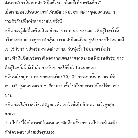
สังหารมังกรหิมะเหล่านั้นได้ด้วยการโจมตีเพียงครั้งเดียว”
เมื่อเขามองไปรอบๆ เขาก็เห็นมังกรหิมะจากที่ต่างๆค่อยๆลอยมา
รวมตัวกันเพื่อทำสงครามในครั้งนี้
หลินหมิงรู้สึกตื่นเต้นเป็นอย่างมาก เขาอยากจะชมการต่อสู้ในครั้งนี้
จริงๆ เขาสามารถดูการต่อสู้ของพวกมันได้แม้จะอยู่ห่างออกไปหลายลี้
เขาใช้วิชาก้าวย่างวิหคทองคำถลาลมรีบพุ่งขึ้นไปบนเขา กิ้งก่า
สายฟ้าที่แข็งแกร่งต่างก็ออกจากเขตแดงของตนเองเพื่อมาเข้าร่วมการ
ต่อสู้ในครั้งนี้ นี่เป็นโอกาสที่เขาจะได้ขึ้นไปบนยอดเขา
หลินหมิงอยู่ห่างจากยอดเขาเพียง 30,000 ก้าวเท่านั้น หากเขาใช้
ความเร็วสูงสุดของเขา เขาก็สามารถขึ้นไปถึงยอดเขาได้โดยใช้เวลาไม่
นาน
หลินหมิงไม่กังวลเรื่องศัตรูอีกแล้ว เขาวิ่งขึ้นไปด้วยความเร็วสูงสุด
ของเขา
ผ่านไปไม่กี่อึดใจ เขาก็ต้องหยุดชะงักอีกครั้ง เขามองไปบนท้องฟ้า
หัวใจของเขาเต้นอย่างรุนแรง!