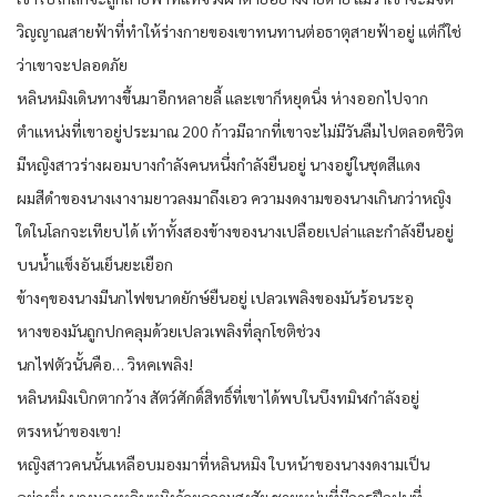
วิญญาณสายฟ้าที่ทำให้ร่างกายของเขาทนทานต่อธาตุสายฟ้าอยู่ แต่ก็ใช่
ว่าเขาจะปลอดภัย
หลินหมิงเดินทางขึ้นมาอีกหลายลี้ และเขาก็หยุดนิ่ง ห่างออกไปจาก
ตำแหน่งที่เขาอยู่ประมาณ 200 ก้าวมีฉากที่เขาจะไม่มีวันลืมไปตลอดชีวิต
มีหญิงสาวร่างผอมบางกำลังคนหนึ่งกำลังยืนอยู่ นางอยู่ในชุดสีแดง
ผมสีดำของนางเงางามยาวลงมาถึงเอว ความงดงามของนางเกินกว่าหญิง
ใดในโลกจะเทียบได้ เท้าทั้งสองข้างของนางเปลือยเปล่าและกำลังยืนอยู่
บนน้ำแข็งอันเย็นยะเยือก
ข้างๆของนางมีนกไฟขนาดยักษ์ยืนอยู่ เปลวเพลิงของมันร้อนระอุ
หางของมันถูกปกคลุมด้วยเปลวเพลิงที่ลุกโชติช่วง
นกไฟตัวนั้นคือ… วิหคเพลิง!
หลินหมิงเบิกตากว้าง สัตว์ศักดิ์สิทธิ์ที่เขาได้พบในบึงทมิฬกำลังอยู่
ตรงหน้าของเขา!
หญิงสาวคนนั้นเหลือบมองมาที่หลินหมิง ใบหน้าของนางงดงามเป็น
อย่างยิ่ง นางมองหลินหมิงด้วยความสงสัย ชายหนุ่มที่มีการฝึกฝนที่