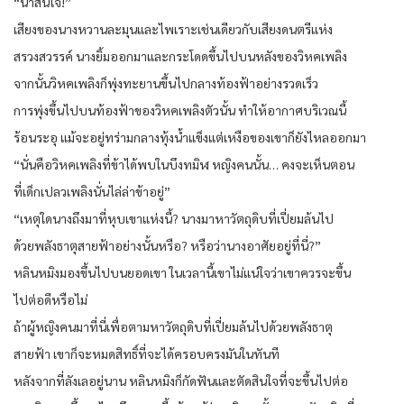
“น่าสนใจ!”
เสียงของนางหวานละมุนและไพเราะเช่นเดียวกับเสียงดนตรีแห่ง
สรวงสวรรค์ นางยิ้มออกมาและกระโดดขึ้นไปบนหลังของวิหคเพลิง
จากนั้นวิหคเพลิงก็พุ่งทะยานขึ้นไปกลางท้องฟ้าอย่างรวดเร็ว
การพุ่งขึ้นไปบนท้องฟ้าของวิหคเพลิงตัวนั้น ทำให้อากาศบริเวณนี้
ร้อนระอุ แม้จะอยู่ทร่ามกลางทุ้งน้ำแข็งแต่เหงือของเขาก็ยังไหลออกมา
“นั่นคือวิหคเพลิงที่ข้าได้พบในบึงทมิฬ หญิงคนนั้น… คงจะเห็นตอน
ที่เด็กเปลวเพลิงนั่นไล่ล่าข้าอยู่”
“เหตุใดนางถึงมาที่หุบเขาแห่งนี้? นางมาหาวัตถุดิบที่เปี่ยมล้นไป
ด้วยพลังธาตุสายฟ้าอย่างนั้นหรือ? หรือว่านางอาศัยอยู่ที่นี่?”
หลินหมิงมองขึ้นไปบนยอดเขา ในเวลานี้เขาไม่แน่ใจว่าเขาควรจะขึ้น
ไปต่อดีหรือไม่
ถ้าผู้หญิงคนมาที่นี่เพื่อตามหาวัตถุดิบที่เปี่ยมล้นไปด้วยพลังธาตุ
สายฟ้า เขาก็จะหมดสิทธิ์ที่จะได้ครอบครงมันในทันที
หลังจากที่ลังเลอยู่นาน หลินหมิงก็กัดฟันและตัดสินใจที่จะขึ้นไปต่อ