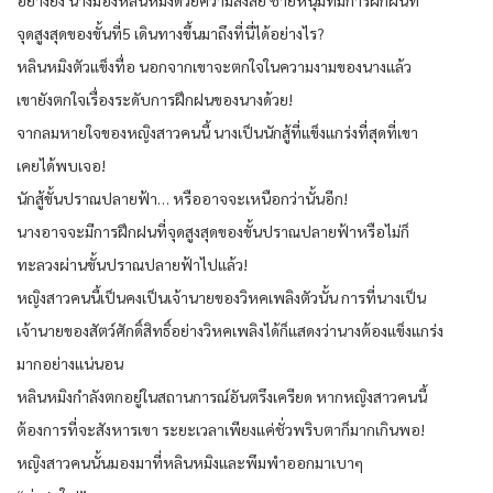
จุดสูงสุดของขั้นที่5 เดินทางขึ้นมาถึงที่นี่ได้อย่างไร?
หลินหมิงตัวแข็งทื่อ นอกจากเขาจะตกใจในความงามของนางแล้ว
เขายังตกใจเรื่องระดับการฝึกฝนของนางด้วย!
จากลมหายใจของหญิงสาวคนนี้ นางเป็นนักสู้ที่แข็งแกร่งที่สุดที่เขา
เคยได้พบเจอ!
นักสู้ขั้นปราณปลายฟ้า… หรืออาจจะเหนือกว่านั้นอีก!
นางอาจจะมีการฝึกฝนที่จุดสูงสุดของขั้นปราณปลายฟ้าหรือไม่ก็
ทะลวงผ่านขั้นปราณปลายฟ้าไปแล้ว!
หญิงสาวคนนี้เป็นคงเป็นเจ้านายของวิหคเพลิงตัวนั้น การที่นางเป็น
เจ้านายของสัตว์ศักดิ์สิทธิ์อย่างวิหคเพลิงได้ก็แสดงว่านางต้องแข็งแกร่ง
มากอย่างแน่นอน
หลินหมิงกำลังตกอยู่ในสถานการณ์อันตรึงเครียด หากหญิงสาวคนนี้
ต้องการที่จะสังหารเขา ระยะเวลาเพียงแค่ชั่วพริบตาก็มากเกินพอ!
หญิงสาวคนนั้นมองมาที่หลินหมิงและพึมพำออกมาเบาๆ