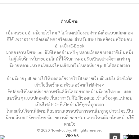
อ่านนิยาย
เป็นคนชอบอ่านนิยายใช่ไหม ? ไม่ต้องเปลืองงบค่าหนังสือแบบเล่มตลอด
ก็ได้ เพราะราคาต่อเล่มก็หลายร้อยเลย สำหรับสายประหยัดงบหรือชอบ
อ่านเป็น E-Book
มาลองอ่าน นิยาย pdf มีให้โหลดอ่านฟรี ๆ หลายเว็บเลย ทางเราก็เป็นหนึ่ง
ในผู้ให้บริการนิยายออนไลน์ที่ได้รับการตอบรับเป็นอย่างดีจากแฟน ๆ
นิยายหลายแนว สนใจแนวไหนเข้ามาเว็บโหลดนิยาย pdf ได้ตลอดเวลา
อ่านนิยาย pdf อย่างไรให้ปลอดภัยจากไวรัส หลายเว็บมักแฝงไปด้วยไวรัส
เข้ามือถือเข้าคอมพิวเตอร์จากไฟล์ต่าง ๆ
ที่ปล่อยให้โหลดนิยายอ่านฟรีแต่ถ้าใครอยากจะอ่านนิยายไทย pdf และ
แนวอื่น ๆ แบบปลอดภัย เว็บเราการันตีไม่มีของแถมเข้าเครื่องคุณแน่นอน
เป็นไฟล์ PDF ที่เปิดอ่านได้ทุกที่ทุกเวลา
โหลดเก็บไว้อ่านได้ตามที่สะดวกเลยรอบรับการอ่านในทุกอุปกรณ์ จะเป็น
นิยายจีน pdf นิยายไทย นิยายเกาหลี ฯลฯ ชอบแบบไหนเลือกโหลดอ่านได้
ตามใจ
© 2020 Novel-Lucky. All rights reserved