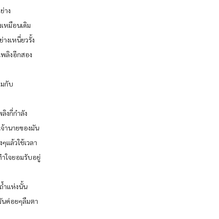
ย่าง
งเหมือนเดิม
างเหนี่ยวรั้ง
คเพลิงอีกสอง
อมกับ
ลิงกี่กำลัง
 เจ้านายของมัน
งๆแล้วใช้เวลา
่ทำใจยอมรับอยู่
้ำแห่งนั้น
้มันค่อยๆลืมตา