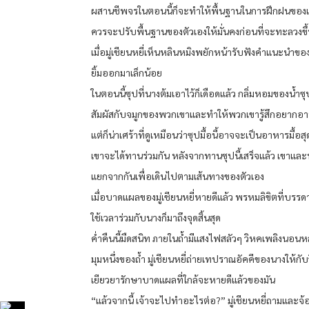
ผสานชีพจรในตอนนี้ก็จะทำให้พื้นฐานในการฝึกฝนของเขา
ควรจะปรับพื้นฐานของตัวเองให้มั่นคงก่อนที่จะทะลวงขึ้
เมื่อมู่เชียนหยี่เห็นหลินหมิงพยักหน้ารับฟังคำแนะนำขอ
ยิ้มออกมาเล็กน้อย
ในตอนนี้ซุปที่นางต้มเอาไว้ก็เดือดแล้ว กลิ่มหอมของน้ำ
สัมผัสกับจมูกของพวกเขาและทำให้พวกเขารู้สึกอยากอ
แต่ก็น่าเศร้าที่ดูเหมือนว่าซุปมื้อนี้อาจจะเป็นอาหารมื้อส
เขาจะได้ทานร่วมกัน หลังจากทานซุปนี้เสร็จแล้ว เขาและ
แยกจากกันเพื่อเดินไปตามเส้นทางของตัวเอง
เมื่อบาดแผลของมู่เชียนหยี่หายดีแล้ว พรหมลิขิตที่บรรดา
ใช้เวลาร่วมกับนางก็มาถึงจุดสิ้นสุด
ค่ำคืนนี้มืดสนิท ภายในถ้ำมีแสงไฟสลัวๆ วิหคเพลิงนอนหล
มุมหนึ่งของถ้ำ มู่เชียนหยี่ถ่ายเทปราณอัคคีของนางให้กับ
เยียวยารักษาบาดแผลที่ใกล้จะหายดีแล้วของมัน
“แล้วจากนี้ เจ้าจะไปทำอะไรต่อ?” มู่เชียนหยี่ถามและจ้