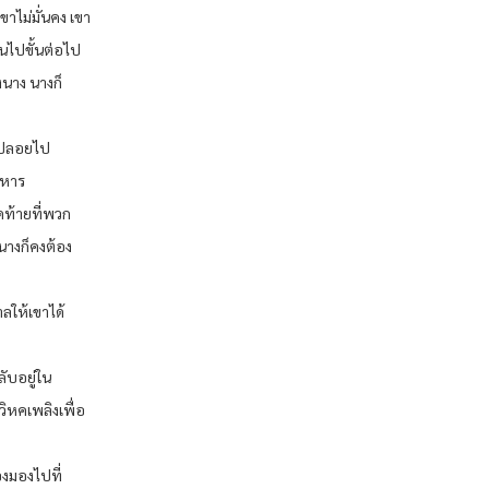
ไม่มั่นคง เขา
นไปขั้นต่อไป
งนาง นางก็
ซุปลอยไป
าหาร
ุดท้ายที่พวก
นางก็คงต้อง
ลให้เขาได้
ับอยู่ใน
วิหคเพลิงเพื่อ
องมองไปที่