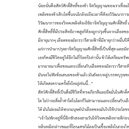
น้อยนั่นคือสัตว์ศักดิ์สิทธิ์ของข้า จิตวิญญาณของเราเชื่อม
เพลิงของข้าเติบโตขึ้นจนใกล้จะถึงเวลาที่ต้องวิวัฒนาการ
วิวัฒนาการของวิหคเพลิงต้องใช้ยาจิตวิญญาณศักดิ์สิทธิ
ศักดิ์สิทธิ์ที่มีประสิทธิภาพสูงก็ต้องถูกปรุงขึ้นจากเลือดของสั
มีอายุมากๆ เลือดของมังกรวารีสายฟ้าที่มีอายุกว่าหมื่นปีคื
แก่การนำมาปรุงยาจิตวิญญาณศักดิ์สิทธิ์เป็นที่สุด และมั
เองก็คงมีชีวิตอยู่ได้อีกไม่กี่ร้อยปีเท่านั้น ข้าได้เตรียมทรัพ
มากมายมาเพื่อขอแลกเปลี่ยนกับเลือดของมังกรวารีสาย
มันจะไม่ฟังข้อเสนอของข้าแล้ว มันยังลบหลู่บรรพบุรุษขอ
ให้เกิดสงครามครั้งยิ่งใหญ่เช่นนี้…”
สัตว์ศักดิ์สิทธิ์เป็นสิ่งมีชีวิตที่ทรงเกียรติและยึดมั่นในศักดิ์
ใด ไม่ว่าจะสิ่งล้ำค่าใดในโลกก็ไม่สามารถแลกเปลี่ยนกับ
ได้ มันไม่ยอมให้พวกมนุษย์นำเลือดของมันไปใช้ประโยชน
“เจ้าไม่พักอยู่ที่นี่อีกซักสองสามวันให้วิหคเพลิงหายดีก่
หลินหมิงกล่าวขณะที่โยนเศษไม้ลงเป็นเชื้อเพลิงในกองไ