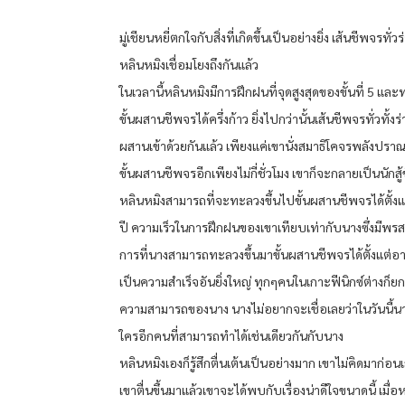
มู่เชียนหยี่ตกใจกับสิ่งที่เกิดขึ้นเป็นอย่างยิ่ง เส้นชีพจรทั
หลินหมิงเชื่อมโยงถึงกันแล้ว
ในเวลานี้หลินหมิงมีการฝึกฝนที่จุดสูงสุดของขั้นที่ 5 แ
ขั้นผสานชีพจรได้ครึ่งก้าว ยิ่งไปกว่านั้นเส้นชีพจรทั่วทั้ง
ผสานเข้าด้วยกันแล้ว เพียงแค่เขานั่งสมาธิโคจรพลังปรา
ขั้นผสานชีพจรอีกเพียงไม่กี่ชั่วโมง เขาก็จะกลายเป็นนักส
หลินหมิงสามารถที่จะทะลวงขึ้นไปขั้นผสานชีพจรได้ตั้งแ
ปี ความเร็วในการฝึกฝนของเขาเทียบเท่ากับนางซึ่งมีพรส
การที่นางสามารถทะลวงขึ้นมาขั้นผสานชีพจรได้ตั้งแต่อาย
เป็นความสำเร็จอันยิ่งใหญ่ ทุกๆคนในเกาะฟีนิกซ์ต่างก็ย
ความสามารถของนาง นางไม่อยากจะเชื่อเลยว่าในวันนี้
ใครอีกคนที่สามารถทำได้เช่นเดียวกันกับนาง
หลินหมิงเองก็รู้สึกตื่นเต้นเป็นอย่างมาก เขาไม่คิดมาก่อนเ
เขาตื่นขึ้นมาแล้วเขาจะได้พบกับเรื่องน่าดีใจขนาดนี้ เมื่อห