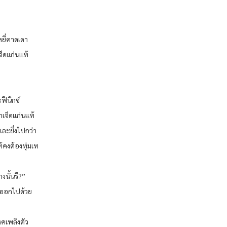
หยี่คาดเดา
เจ็ดแก่นแท้
ฟีนิกซ์
ขาเจ็ดแก่นแท้
ละยิ่งไปกว่า
ท้คงต้องทุ่มเท
งนั้นรึ?”
ามออกไปด้วย
หคเพลิงตัว