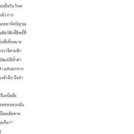
โยงถึงกัน วิหค
แล้ว การ
์ และยาจิตวิญาณ
ตว์ศักดิ์สิทธิ์ที่
อสิ่งที่เหมาะ
งกรวารีสายฟ้า
ย์สมบัติล้ำค่า
ฟ้า แต่นอกจาก
งข้าอีก จึงทำ
ศรีเหนือสิ่ง
เลือดของพวกมัน
์โดยเด็ดขาด
อนหรือ?”
ฟ