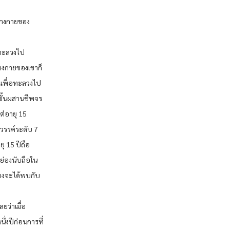
่วร่างกายของ
ละทะลวงไป
ร่างกายของเขาก็
ณเพื่อทะลวงไป
ู้ขั้นผสานชีพจร
ต่อายุ 15
วรรค์ระดับ 7
ุ 15 ปีถือ
กย่องนับถือใน
นางจะได้พบกับ
ลยว่าเมื่อ
นึ่งปีก่อนการที่