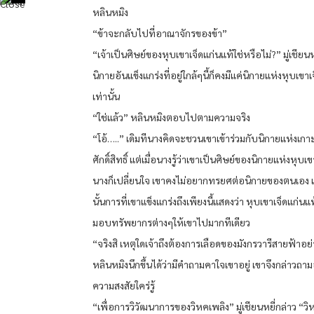
หลินหมิง
“ข้าจะกลับไปที่อาณาจักรของข้า”
“เจ้าเป็นศิษย์ของหุบเขาเจ็ดแก่นแท้ใช่หรือไม่?” มู่เชียน
นิกายอันแข็งแกร่งที่อยู่ใกล้ๆนี้ก็คงมีแค่นิกายแห่งหุบเขา
เท่านั้น
“ใช่แล้ว” หลินหมิงตอบไปตามความจริง
“โอ้…..” เดิมทีนางคิดจะชวนเขาเข้าร่วมกับนิกายแห่งเกาะ
ศักดิ์สิทธิ์ แต่เมื่อนางรู้ว่าเขาเป็นศิษย์ของนิกายแห่งหุบเ
นางก็เปลี่ยนใจ เขาคงไม่อยากทรยศต่อนิกายของตนเอง แ
นั้นการที่เขาแข็งแกร่งถึงเพียงนี้แสดงว่า หุบเขาเจ็ดแก่นแ
มอบทรัพยากรต่างๆให้เขาไปมากทีเดียว
“จริงสิ เหตุใดเจ้าถึงต้องการเลือดของมังกรวารีสายฟ้าอย่า
หลินหมิงนึกขึ้นได้ว่ามีคำถามคาใจเขาอยู่ เขาจึงกล่าวถ
ความสงสัยใคร่รู้
“เพื่อการวิวัฒนาการของวิหคเพลิง” มู่เชียนหยี่กล่าว “วิ