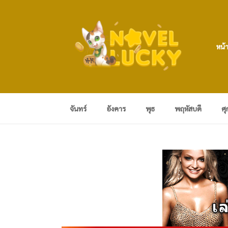
หน้
จันทร์
อังคาร
พุธ
พฤหัสบดี
ศุ