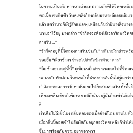
ในความเป็นจริง หากนางถ่ายเทปราณอัคคีให้วิหคเพลิงอ
ต่อเนื่องจนถึงเช้า วิหคเพลิงก็คงกลับมาหายดีและแข็งแร
แล้ว แต่ว่านางก็ยังรู้สึกแปลกๆเหมือนกับว่ามีบางสิ่งบางอย่
นางเอาไว้อยู่ นางกล่าว “ข้าก็คงจะต้องใช้เวลารักษาวิห
สามวัน….”
“ข้าก็คงอยู่ที่นี้อีกสองสามวันเช่นกัน” หลินหมิงกล่าวพร้
รอยยิ้ม “เดี๋ยวข้ามา ข้าจะไปล่าสัตว์มาทำอาหาร”
“อืม ข้าจะรออยู่ที่นี่” มู่เชียนหยี่กล่าว นางมองไปที่วิหคเพ
นอนหลับพักผ่อน วิหคเพลิงที่น่าสงสารตัวนั้นไม่รู้เลยว่า
กำลังจะชะลอการรักษามันออกไปอีกสองสามวัน ทั้งที่จริ
เพียงแค่คืนเดียวก็เพียงพอ แต่ถึงมันจะรู้มันก็คงทำได้แค
ดี
ผ่านไปไม่ถึงชั่วโมง กลิ่นหอมของเนื้อย่างก็โอบอวนไปทั่วถ
เมื่อกลิ่นนี้ลอยเข้าไปสัมผัสกับจมูกของวิหคเพลิง ก็ทำให
ขึ้นมาพร้อมกับความอยากอาหาร