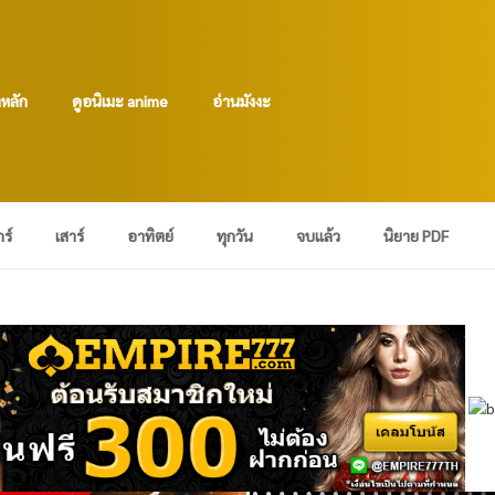
าหลัก
ดูอนิเมะ anime
อ่านมังงะ
กร์
เสาร์
อาทิตย์
ทุกวัน
จบแล้ว
นิยาย PDF