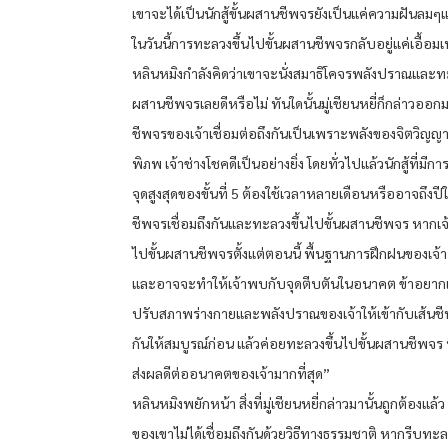
เขาจะได้เป็นนักสู้ขั้นผสานชีพจรยังเป็นแค่ความฝันลมๆแล
ในวันนี้การทะลวงขึ้นไปขั้นผสานชีพจรกลับอยู่แค่เอื้อมเท
หลินหมิงกำลังคิดว่าเขาจะนั่งสมาธิโคจรพลังปราณและท
ผสานชีพจรเลยดีหรือไม่ ทันใดนั้นมู่เชียนหยี่ก็กล่าวออกม
ชีพจรของเจ้าเชื่อมต่อถึงกันเป็นเพราะพลังของจิตวิญ
พิภพ เจ้าช่างโชคดีเป็นอย่างยิ่ง โดยทั่วไปแล้วนักสู้ที่มีกา
จุดสูงสุดของขั้นที่ 5 ต้องใช้เวลาหลายเดือนหรืออาจถึงป
ชีพจรเชื่อมถึงกันและทะลวงขึ้นไปขั้นผสานชีพจร หากเจ
ไปขั้นผสานชีพจรตั้งแต่ตอนนี้ พื้นฐานการฝึกฝนของเจ้า
และอาจจะทำให้เจ้าพบกับจุดตีบตันในอนาคต ข้าอยากแ
ปรับสภาพร่างกายและพลังปราณของเจ้าให้เข้ากับเส้นชีพจ
กันให้สมบูรณ์ก่อน แล้วค่อยทะลวงขึ้นไปขั้นผสานชีพจร นี่
ส่งผลดีต่ออนาคตของเจ้ามากที่สุด”
หลินหมิงพยักหน้า สิ่งที่มู่เชียนหยี่กล่าวมานั้นถูกต้องแล้
ของเขาไม่ได้เชื่อมถึงกันด้วยวิธีทางธรรมชาติ หากรีบทะลว