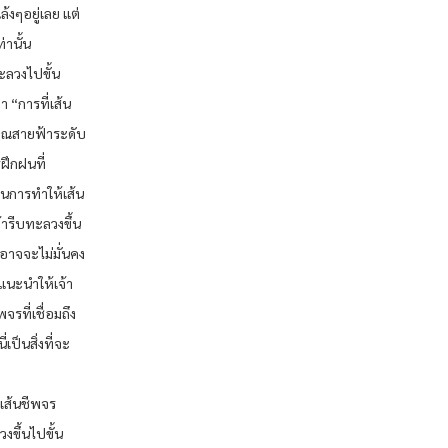
้งๆอยู่เลย แต่
่านั้น
ะลวงไปขั้น
า “การที่เส้น
ญาณสายฟ้าระดับ
รฝึกฝนที่
ีในการทำให้เส้น
้ารีบทะลวงขึ้น
อาจจะไม่มั่นคง
นะนำให้เจ้า
รที่เชื่อมถึง
เป็นสิ่งที่จะ
ว เส้นชีพจร
งขึ้นไปขั้น