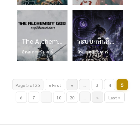
The Alchemist God ทะลุมิติเทพศาสตรา
ระบบกลืนกินพรสวรรค์
อัพเดททุกวันศุกร์
อัพเดตทุกวันศุกร์
Page 5 of 25
« First
«
...
3
4
5
6
7
...
10
20
...
»
Last »