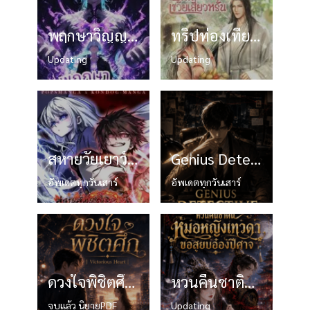
พฤกษาวิญญาณกับสงครามมนุษย์พิฆาตเทพมังกร
ทริปท่องเที่ยวอดีตของเซวียเสี่ยวหรั่น
Updating
Updating
สหายวัยเยาว์ของจอมยุทธ์อันดับหนึ่งในใต้หล้า
Genius Detective อัจฉริยะนักสืบไขคดีปริศนา
อัพเดตทุกวันเสาร์
อัพเดตทุกวันเสาร์
ดวงใจพิชิตศึก | Victorious Heart
หวนคืนชาตินี้ หมอหญิงเทวดาขอสยบอ๋องปีศาจ
จบแล้ว นิยายPDF
Updating