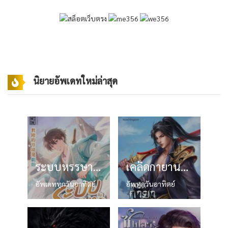
นิยายอัพเดทใหม่ล่าสุด
ระบบหรรษา กับข้าผู้บำเพ็ญเซียนปลอม
เคล็ดกายานวดารา
อัพเดททุกวันอาทิตย์
อัพทุกวันอาทิตย์