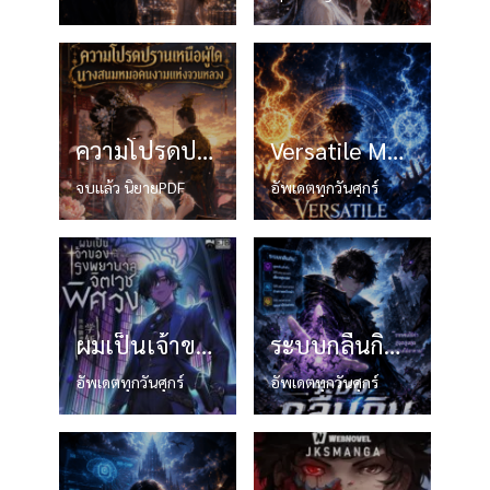
ความโปรดปรานเหนือผู้ใด นางสนมหมอคนงามแห่งจวนหลวง
Versatile Mage – (จอมเวทอเนกประสงค์)
จบแล้ว นิยายPDF
อัพเดตทุกวันศุกร์
ผมเป็นเจ้าของโรงพยาบาลจิตเวชพิศวง
ระบบกลืนกินพรสวรรค์
อัพเดตทุกวันศุกร์
อัพเดตทุกวันศุกร์