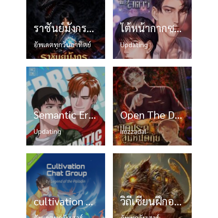
ราชันย์มังกรอสูรกลืนสวรรค์
ใต้หน้ากากซูเปอร์สตาร์
อัพเดตทุกวันอาทิตย์
Updating
Semantic Error ลอจิกของคุณมีปัญหานะครับ
Open The Door เปิดประตูสู่มหันตภัย
Updating
imzzadal
cultivation chat group ปล่อยให้เทพเขาคุยกัน
วิถีเซียนฝึกอสูร: ข้าครองพรสวรรค์สัตว์เลี้ยง
อัพเดตทุกวันเสาร์
อัพทุกวันเสาร์