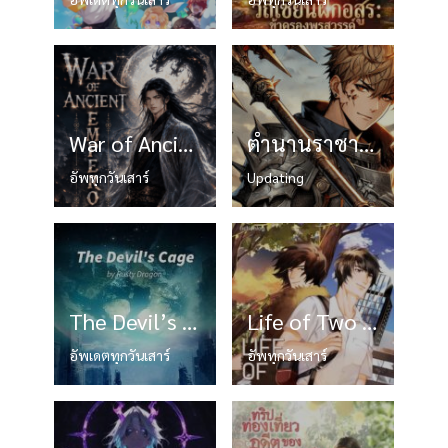
War of Ancient Emperor
ตำนานราชาแห่งทหารรับจ้าง
อัพทุกวันเสาร์
Updating
The Devil’s Cage
Life of Two World:ชีวิตสองโลก
อัพเดตทุกวันเสาร์
อัพทุกวันเสาร์