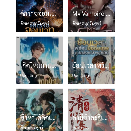
ศักราชจอมเวท
My Vampire System – (ระบบแวมไพร์พลิกชะตา)
อัพเดตทุกวันศุกร์
อัพเดตทุกวันศุกร์
เกิดใหม่มาแก้ไขชะตาชีวิต
ย้อนเวลาพร้อมมือถือเทพ สู่บัลลังก์เจ้าพ่อไอที
Updating
Updating
ข้าหาได้คิดเป็นเซียน
สามีข้าละกิเลสแต่ไฉนข้ากลับมีลูกหัวปีท้ายปีถึงสามคน
อัพทุกวันศุกร์
米团开花