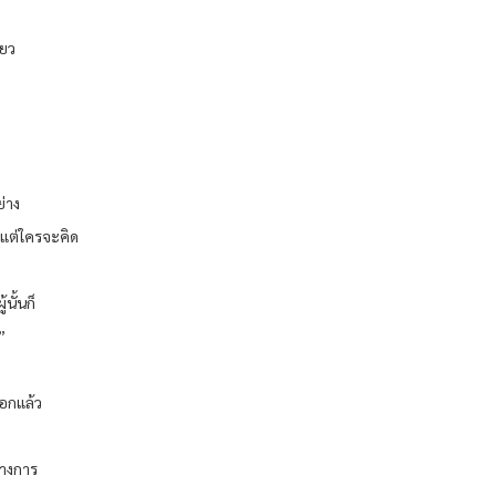
ียว
ย่าง
 แต่ใครจะคิด
้นั้นก็
”
ออกแล้ว
ทางการ