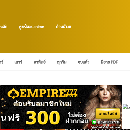
าหลัก
ดูอนิเมะ anime
อ่านมังงะ
กร์
เสาร์
อาทิตย์
ทุกวัน
จบแล้ว
นิยาย PDF