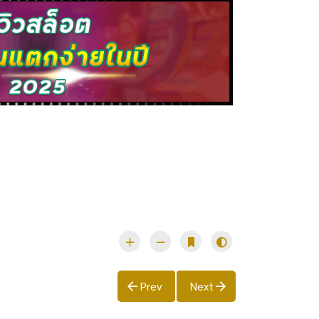
Prev
Next