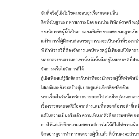
อันที่จริงกู้เฉิงไม่ใช่คนชอบยุ่งเรื่องของคนอื่น
อีกทั้งในฐานะทหารเกราะนิลของหน่วยพิทักษ์ราตรี พฤ
ของนักพรตผู้นี้ก็เป็นการลองเชิงที่ขอบเขตของกฎระเบี
แม้ว่าการที่ผู้ฝึกตนก่ออาชญากรรมจะเป็นหน้าที่ของหน่
พิทักษ์ราตรีที่ต้องจัดการ แต่นักพรตผู้นี้เพียงแค่ใช้คา
หลอกลวงคนธรรมดาเท่านั้น ดังนั้นจึงอยู่ในขอบเขตที่สา
จัดการหรือไม่จัดการก็ได้
กู้เฉิงเพียงแต่รู้สึกขัดตากับท่าทีของนักพรตผู้นี้ที่ทำตัวเป็
โสเภณีและยังจะสร้างซุ้มประตูแห่งเกียรติยศอีกด้วย
หากเรื่องในวันนี้แพร่กระจายออกไป ส่วนใหญ่คงจะกลา
เรื่องราวของยอดฝีมือจากต่างแดนที่หยอกล้อพ่อค้าขี้เห
แต่ในความเป็นจริงแล้ว ความเห็นแก่ตัวคือธรรมชาติของ
การให้แก่เจ้าคือความเมตตา แต่การไม่ให้ก็ไม่ใช่ความผิด
อีกอย่างดูจากท่าทางของชายผู้นั้นแล้ว ที่บ้านคงจะลำบ