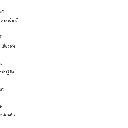
ตรี
คนหนึ่งก็มี
้
่ยวอี่ที่
คน
ั้นกู้เฉิง
ับลม
ไฟ
เหมือนกัน