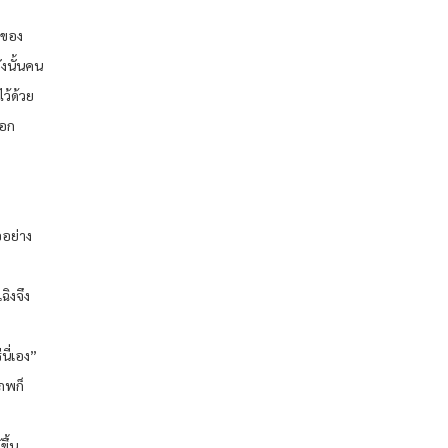
าของ
ังนั้นคน
ว้ด้วย
ออก
อย่าง
ฉิงจึง
นี่เอง”
ภพก็
ขึ้น