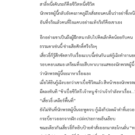
สาลี่หนึ่งคันรถก็คือชีวิตหนึ่งชีวิต
นักพรตผู้นี้กลับยังคงภาคภูมิใจสั่งสอนคนอื่นว่าอย่าขี้เหน
อันที่จริงแล้วคนที่ใจแคบอย่างแท้จริงก็คือเขาเอง
อีกอย่างเขาเป็นถึงผู้ฝึกตน กลับไปคิดเล็กคิดน้อยกับคน
ธรรมดาเช่นนี้ ช่างเสียศักดิ์ศรีจริงๆ
เสี่ยวอี่ก็รู้สึกขัดตากับเรื่องแบบนี้เช่นกัน แต่กู้เฉิงทำงานอ
รอบคอบเสมอ เตรียมที่จะสืบหาเบาะแสของนักพรตผู้นี้
ว่านักพรตผู้นี้จะมาหาเรื่องเอง
เมื่อได้ยินกู้เฉิงบอกว่าเขาเบื่อชีวิตแล้ว สีหน้าของนักพรตผู
มืดลงทันที “ข้าเบื่อชีวิตรึ เจ้าหนู ข้าว่าเจ้ากำลังหาเรื่อง…
“เสี่ยวอี่ เคลียร์พื้นที่”
ยังไม่ทันที่นักพรตผู้นั้นจะพูดจบ กู้เฉิงก็ปลดผ้าดำที่เอว
กระบี่ยาวออกจากฝัก เปล่งประกายเย็นเยียบ
ขณะเดียวกันเสี่ยวอี่ก็หยิบป้ายคำสั่งออกมาตะโกนลั่น “