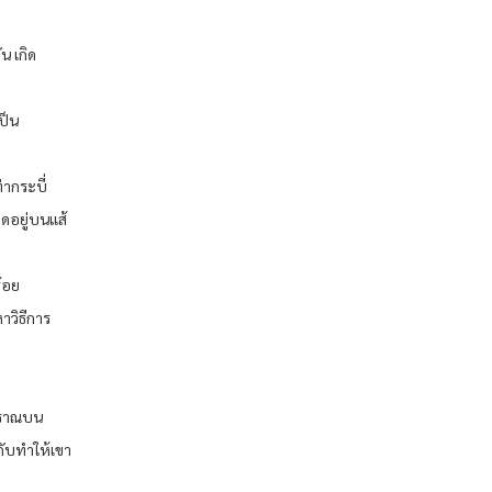
น เกิด
ป็น
่ากระบี่
ิดอยู่บนแส้
้อย
าวิธีการ
ปราณบน
กับทำให้เขา