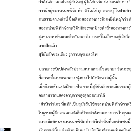
กำลังไล่ล่าจอมโจรผู้ยิ่งใหญ่ ผู้ไม่เกี่ยวข้องโปรดหลีกทาง”
การมีอยู่ของหน่วยพิทักษ์ราตรีไม่ใช่ทุกคนจะรู้ ในสายต
คนธรรมดาเหล่านี้ ชื่อเสียงของทางการยังคงยิ่งใหญ่กว่า ด
ของหน่วยพิทักษ์ราตรีจึงมักจะพกป้ายคำสั่งของทางการไ
ฝูงชนรอบข้างแตกฮือกันออกไป กระบี่ในมือของกู้เฉิงก็
จากฝักแล้ว
สุริยันอักขระเดียว รุกรานดุจเปลวไฟ
ปลายกระบี่เปล่งพลังปราณขนาดสามนิ้วออกมา ร้อนระอุ
ยิ่ง กระบี่แทงตรงกลาง พุ่งตรงไปยังนักพรตผู้นั้น
เมื่อถึงระดับแปดฝึกภายใน กระบี่สุริยันอักขระเดียวของกู้เ
จะสามารถแสดงอานุภาพสูงสุดออกมาได้
“ข้านึกว่าใคร ที่แท้ก็เป็นสุนัขรับใช้ของหน่วยพิทักษ์ราตรี
ในฐานะผู้ฝึกตน แถมยังถือป้ายคำสั่งของทางการ ในยุทธ
คงจะมีแต่คนของหน่วยพิทักษ์ราตรีเท่านั้นที่จะทำเช่นนี้
นักพรตผู้นั้นแค่นเสียงเย็นชา ในมือมียันต์สองแผ่นลุกไหม้