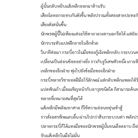
ผู้นั้นกลับหยิบแส้เหล็กออกมาต้านรับ
เสียงโลหะกระทบกันดังขึ้น พลังปราณทั้งสองสายปะทะกั
เสียงดังสนั่นขึ้น
นักพรตผู้นี้ไม่เพียงแต่จะใช้คาถาลวงตานอกรีตได้ แต่ยังเ
นักรบระดับแปดฝึกภายในอีกด้วย
วินาทีต่อมา กระบี่ยาวในมือของกู้เฉิงพลิกกลับ กระบวนท
เปลี่ยนเป็นอ่อนช้อยอย่างยิ่ง ราวกับงูวิเศษตัวหนึ่ง เกาะต
เหล็กของอีกฝ่าย พุ่งไปยังข้อมือของอีกฝ่าย
กระบี่ทลายวิชายอดฝีมือไร้ลักษณ์ แต่กลับพลิกแพลงได้ร
แปดพันเก้า เมื่อเผชิญหน้ากับอาวุธชนิดใด ก็สามารถค้นห
ทลายที่เหมาะสมที่สุดได้
แส้เหล็กมีพลังมหาศาล ก็ใช้ความอ่อนหยุ่นเข้าสู้
ราวดั่งอสรพิษแลบลิ้น ผ่านไปกว่าสิบกระบวนท่า พลัง
ปลายกระบี่ก็ได้แทงมือของนักพรตผู้นั้นจนเลือดอาบ ถึง
จับแส้เหล็กในมือไม่มั่น