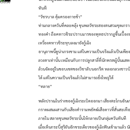
ทันที
“วัชรบาล คุ้มครองกายข้า”
ท่ามกลางควันที่คละคลุ้ง ขุนพลวัชระสองตนสวมชุดเกรา
ทองคำ ถือคทาวชิระปราบมารของพุทธปรากฏขึ้นเบื้องหน้
เหวี่ยงคทาวชิระทุบลงมายังกู้เฉิง
อานุภาพนี้ดูน่าเกรงขาม แต่ในความเป็นจริงแล้วเป็นเพี
ลวงตาเท่านั้น เหมือนกับการปลูกสาลี่ที่นักพรตผู้นั้นแสดงเ
ล้วนจัดอยู่ในขอบเขตของวิชาลับนอกรีต หลอกลวงชาวบ้
ได้ แต่ในความเป็นจริงแล้วไม่สามารถยิ่งใหญ่ได้
“ทลาย”
พลังปราณในร่างของกู้เฉิงระเบิดออกมา เสียงตะโกนอันเก
กราดผสมผสานกับเสียงคำรามพยัคฆ์เสือดาวที่สั่นสะเทื
ภายใน สลายขุนพลวัชระนั้นให้กลายเป็นกลุ่มควันทันที
เมื่อเห็นกระบี่สุริยันอักขระเดียวของกู้เฉิงฟันเข้ามาแล้ว 