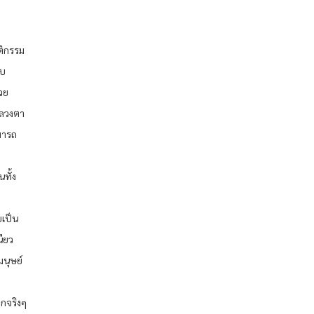
ติกรรม
ยบ
วย
ถาลวงตา
มารถ
นทั้ง
ยเป็น
นียว
มนุษย์
ากจริงๆ