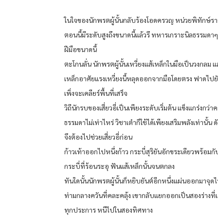
ในใจของนักพรตผู้นั้นกลับร้องโอดครวญ หน่วยพิทักษ์รา
ตอนนี้มีระดับสูงถึงขนาดนี้แล้วรึ ทหารเกราะนิลธรรมดาๆ 
ฝีมือขนาดนี้
ตะโกนลั่น นักพรตผู้นั้นเหวี่ยงแส้เหล็กในมือเป็นวงกลม แส
เหล็กอาศัยแรงเหวี่ยงนี้หลุดออกจากมือโดยตรง ฟาดไปยังเสี
เพิ่งจะเคลียร์พื้นที่เสร็จ
วิถีนักรบของเสี่ยวอี่เป็นเพียงระดับเริ่มต้น แข็งแกร่งกว่า
ธรรมดาไม่เท่าไหร่ วิชาเต๋าก็ใช้ได้เพียงเสริมพลังเท่านั้น ดังน
จึงต้องไปช่วยเสี่ยวอี่ก่อน
ก้าวเท้าออกไปหนึ่งก้าว กระบี่สุริยันอักขระเดียวพร้อมก
กระบี่ที่ร้อนระอุ ฟันแส้เหล็กนั้นจนตกลง
ทันใดนั้นนักพรตผู้นั้นก็หยิบยันต์อีกหนึ่งแผ่นออกมาจุด
ท่ามกลางควันที่คละคลุ้ง เขากลับแยกออกเป็นสองร่างที่
ทุกประการ หนีไปในสองทิศทาง