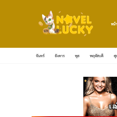
หน้
จันทร์
อังคาร
พุธ
พฤหัสบดี
ศุ