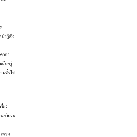
ะ
ากู้เฉิง
ยงคาถา
มื่อครู่
านทั่วไป
รี้ยว
อนอวัยวะ
นักพรต