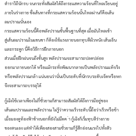
ตำราวิถีนักรบ จนกระทั่งสัมผัสได้ถึงกระแสความร้อนที่ไหลเวียนอยู่
ภายในร่างกาย ซึ่งเส้นทางที่กระแสความร้อนนั้นไหลผ่านก็คือเส้น
ลมปราณนั่นเอง
กระแสความร้อนนี้คือพลังปราณขั้นพื้นฐานที่สุด เมื่อมันไหลเข้า
สู่เส้นลมปราณในแขนขา ก็ต้องใช้แรงภายนอกทุบตีผิวหนัง เส้นเอ็น
และกระดูก นี่คือวิธีการฝึกภายนอก
ส่วนเมื่อฝึกฝนจนถึงขั้นสูง พลังปราณจะสามารถปลดปล่อย
ออกมาภายนอกได้ หรือแม้กระทั่งพัฒนากลายเป็นพลังปราณแท้จริง
หรือพลังปราณกล้า แน่นอนว่านั่นเป็นระดับที่นักรบระดับเจ็ดหรือหก
จึงจะสามารถบรรลุได้
กู้เฉิงใช้เวลาเพียงไม่กี่ชั่วยามก็สามารถสัมผัสได้ถึงการมีอยู่ของ
เส้นลมปราณและพลังปราณ ไม่รู้ว่าความเร็วระดับนี้ถือว่าเร็วหรือช้า
เมื่อมองดูท้องฟ้าข้างนอกที่ยังไม่มืดค ่า กู้เฉิงก็เริ่มทุบตีร่างกาย
ของตนเอง แต่ทำได้เพียงสองสามชั่วยามก็รู้สึกอ่อนแรงไปทั้งตัว