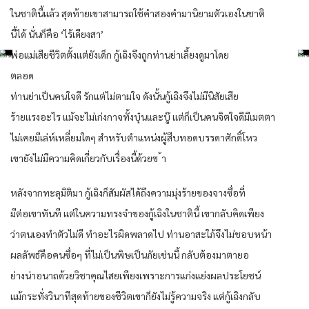
ในชาตินี้แล้ว สุดท้ายเขาสามารถใช้คำสองคำมานิยามตัวเองในชาติ
นี้ได้ นั่นก็คือ ‘ไร้เดียงสา’
พ่อแม่เสียชีวิตตั้งแต่ยังเด็ก กู้เฉิงจึงถูกท่านย่าเลี้ยงดูมาโดย
ตลอด
ท่านย่าเป็นคนใจดี รักแต่ไม่ตามใจ ดังนั้นกู้เฉิงจึงไม่มีนิสัยเสีย
ร้ายแรงอะไร แม้จะไม่เก่งกาจทั้งบุ๋นและบู๊ แต่ก็เป็นคนจิตใจดีมีเมตตา
ไม่เคยมีเล่ห์เหลี่ยมใดๆ สำหรับตำแหน่งผู้สืบทอดบรรดาศักดิ์โหว
เขายังไม่มีความคิดเกี่ยวกับเรื่องนี้ด้วยซ ้า
หลังจากทะลุมิติมา กู้เฉิงก็สัมผัสได้ถึงความมุ่งร้ายของจางซื่อที่
มีต่อเขาทันที แต่ในความทรงจำของกู้เฉิงในชาตินี้ เขากลับคิดเพียง
ว่าตนเองทำตัวไม่ดี ทำอะไรผิดพลาดไป ท่านอาสะใภ้จึงไม่ชอบหน้า
ผลลัพธ์คือคนซื่อๆ ที่ไม่เป็นพิษเป็นภัยเช่นนี้ กลับต้องมาตายอ
ย่างน่าอนาถด้วยวิชาคุณไสยเพียงเพราะการแก่งแย่งผลประโยชน์
แม้กระทั่งวินาทีสุดท้ายของชีวิตเขาก็ยังไม่รู้ความจริง แต่กู้เฉิงกลับ