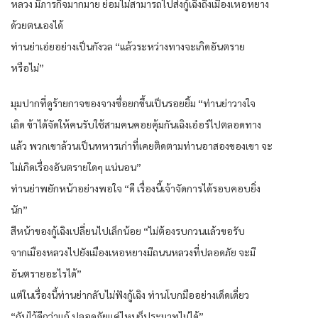
หลวง มีภารกิจมากมาย ย่อมไม่สามารถไปส่งกู้เฉิงถึงเมืองเหอหยาง
ด้วยตนเองได้
ท่านย่าเอ่ยอย่างเป็นกังวล “แล้วระหว่างทางจะเกิดอันตราย
หรือไม่”
มุมปากที่ดูร้ายกาจของจางซื่อยกขึ้นเป็นรอยยิ้ม “ท่านย่าวางใจ
เถิด ข้าได้จัดให้คนรับใช้สามคนคอยคุ้มกันเฉิงเอ๋อร์ไปตลอดทาง
แล้ว พวกเขาล้วนเป็นทหารเก่าที่เคยติดตามท่านอาสองของเขา จะ
ไม่เกิดเรื่องอันตรายใดๆ แน่นอน”
ท่านย่าพยักหน้าอย่างพอใจ “ดี เรื่องนี้เจ้าจัดการได้รอบคอบยิ่ง
นัก”
สีหน้าของกู้เฉิงเปลี่ยนไปเล็กน้อย “ไม่ต้องรบกวนแล้วขอรับ
จากเมืองหลวงไปยังเมืองเหอหยางมีถนนหลวงที่ปลอดภัย จะมี
อันตรายอะไรได้”
แต่ในเรื่องนี้ท่านย่ากลับไม่ฟังกู้เฉิง ท่านโบกมืออย่างเด็ดเดี่ยว
“กันไว้ดีกว่าแก้ ปลอดภัยแค่ไหนก็ประมาทไม่ได้”