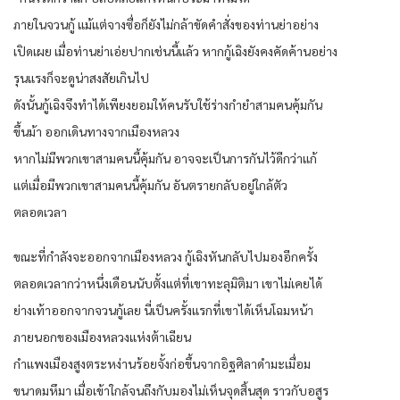
ภายในจวนกู้ แม้แต่จางซื่อก็ยังไม่กล้าขัดคำสั่งของท่านย่าอย่าง
เปิดเผย เมื่อท่านย่าเอ่ยปากเช่นนี้แล้ว หากกู้เฉิงยังคงคัดค้านอย่าง
รุนแรงก็จะดูน่าสงสัยเกินไป
ดังนั้นกู้เฉิงจึงทำได้เพียงยอมให้คนรับใช้ร่างกำยำสามคนคุ้มกัน
ขึ้นม้า ออกเดินทางจากเมืองหลวง
หากไม่มีพวกเขาสามคนนี้คุ้มกัน อาจจะเป็นการกันไว้ดีกว่าแก้
แต่เมื่อมีพวกเขาสามคนนี้คุ้มกัน อันตรายกลับอยู่ใกล้ตัว
ตลอดเวลา
ขณะที่กำลังจะออกจากเมืองหลวง กู้เฉิงหันกลับไปมองอีกครั้ง
ตลอดเวลากว่าหนึ่งเดือนนับตั้งแต่ที่เขาทะลุมิติมา เขาไม่เคยได้
ย่างเท้าออกจากจวนกู้เลย นี่เป็นครั้งแรกที่เขาได้เห็นโฉมหน้า
ภายนอกของเมืองหลวงแห่งต้าเฉียน
กำแพงเมืองสูงตระหง่านร้อยจั้งก่อขึ้นจากอิฐศิลาดำมะเมื่อม
ขนาดมหึมา เมื่อเข้าใกล้จนถึงกับมองไม่เห็นจุดสิ้นสุด ราวกับอสูร