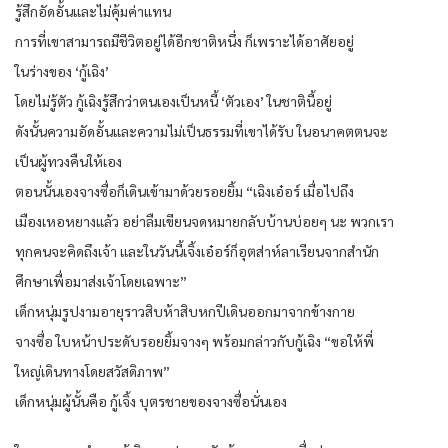
รู้สึกอัดอั้นและไม่คุ้มค่าแทน
การที่เขาสามารถมีชีวิตอยู่ได้อีกชาติหนึ่ง ก็เพราะได้อาศัยอยู่
ในร่างของ ‘กู้เฉิง’
โดยไม่รู้ตัว กู้เฉิงรู้สึกว่าตนเองเป็นหนี้ ‘ตัวเอง’ ในชาตินี้อยู่
ดังนั้นความอัดอั้นและความไม่เป็นธรรมที่เขาได้รับ ในอนาคตตนจะ
เป็นผู้ทวงคืนให้เอง
ตอนนั้นเองจางซื่อก็เดินเข้ามาด้วยรอยยิ้ม “เฉิงเอ๋อร์ เมื่อไปถึง
เมืองเหอหยางแล้ว อย่าลืมเขียนจดหมายกลับบ้านบ่อยๆ นะ พวกเรา
ทุกคนจะคิดถึงเจ้า และในวันนี้เจิ้งเอ๋อร์ก็อุตส่าห์ลาเรียนจากสำนัก
ศึกษาเพื่อมาส่งเจ้าโดยเฉพาะ”
เด็กหนุ่มรูปงามอายุราวสิบห้าสิบหกปีเดินออกมาจากข้างกาย
จางซื่อ ใบหน้าประดับรอยยิ้มจางๆ พร้อมกล่าวกับกู้เฉิง “ขอให้พี่
ใหญ่เดินทางโดยสวัสดิภาพ”
เด็กหนุ่มผู้นั้นคือ กู้เจิ้ง บุตรชายของจางซื่อนั่นเอง