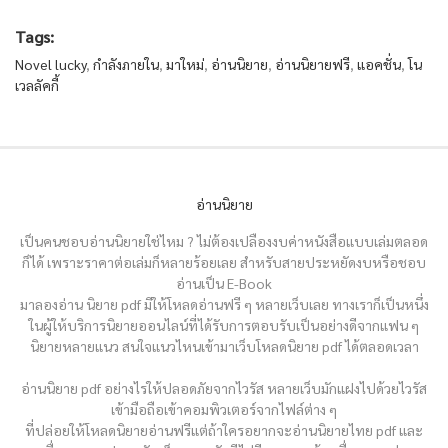
Tags:
Novel lucky
,
กำลังภายใน
,
มาใหม่
,
อ่านนิยาย
,
อ่านนิยายฟรี
,
แอคชั่น
,
โน
เวลลัคกี้
อ่านนิยาย
เป็นคนชอบอ่านนิยายใช่ไหม ? ไม่ต้องเปลืองงบค่าหนังสือแบบเล่มตลอด
ก็ได้ เพราะราคาต่อเล่มก็หลายร้อยเลย สำหรับสายประหยัดงบหรือชอบ
อ่านเป็น E-Book
มาลองอ่าน นิยาย pdf มีให้โหลดอ่านฟรี ๆ หลายเว็บเลย ทางเราก็เป็นหนึ่ง
ในผู้ให้บริการนิยายออนไลน์ที่ได้รับการตอบรับเป็นอย่างดีจากแฟน ๆ
นิยายหลายแนว สนใจแนวไหนเข้ามาเว็บโหลดนิยาย pdf ได้ตลอดเวลา
อ่านนิยาย pdf อย่างไรให้ปลอดภัยจากไวรัส หลายเว็บมักแฝงไปด้วยไวรัส
เข้ามือถือเข้าคอมพิวเตอร์จากไฟล์ต่าง ๆ
ที่ปล่อยให้โหลดนิยายอ่านฟรีแต่ถ้าใครอยากจะอ่านนิยายไทย pdf และ