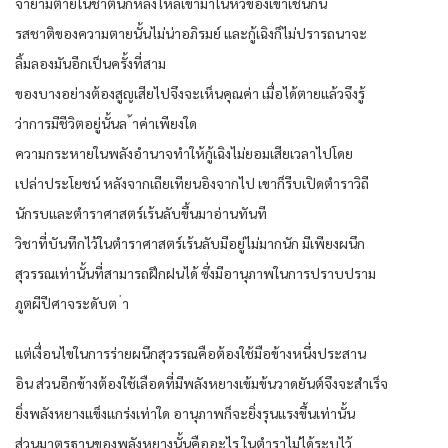
จำยามตายในชาตินี้ก็หลั่งไหลเข้ามาในหัวของเขาเช่นกัน
รสชาติของความตายนั้นไม่น่าอภิรมย์ และกู้เฉิงก็ไม่ปรารถนาจะ
ลิ้มลองมันอีกเป็นครั้งที่สาม
ของบางอย่างต้องสูญเสียไปจึงจะเห็นคุณค่า เมื่อได้ตายแล้วจึงรู้
ว่าการมีชีวิตอยู่นั้นล ้าค่าเพียงใด
ความกระหายในพลังอำนาจทำให้กู้เฉิงไม่ยอมเสียเวลาไปโดย
เปล่าประโยชน์ หลังจากเถียเทียนอิงจากไป เขาก็รีบเปิดตำราวิถี
นักรบและตำราศาสตร์เร้นลับขึ้นมาอ่านทันที
วิชาที่บันทึกไว้ในตำราศาสตร์เร้นลับมีอยู่ไม่มากนัก มีเพียงผนึก
สุวรรณเท่านั้นที่สามารถฝึกฝนได้ ซึ่งมีอานุภาพในการปราบปราม
ภูตผีปีศาจระดับต ่า
แต่เงื่อนไขในการร่ายผนึกสุวรรณคือต้องใช้มือข้างหนึ่งประสาน
อิน ส่วนอีกข้างต้องใช้เลือดที่มีพลังหยางเข้มข้นวาดยันต์จึงจะสำเร็จ
ยิ่งพลังหยางแข็งแกร่งเท่าใด อานุภาพก็จะยิ่งรุนแรงขึ้นเท่านั้น
ส่วนมาตรฐานของพลังหยางนั้นคืออะไร ในตำราไม่ได้ระบุไว้