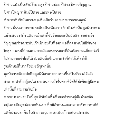
ปีศาจแบ่งเป็น สัตว์ร้าย อสูร ปีศาจน้อย ปีศาจ ปีศาจวิญญาณ
ปีศาจใหญ่ ราชันย์ปีศาจ และเทพปีศาจ
ท้ายระดับยังมีหมายเหตุเพิ่มเติมว่า ความสามารถของภูตผี
ปีศาจนั้นหลากหลาย ระดับเป็นเพียงการอ้างอิงเท่านั้น ภูตผีบางตน
แม้ระดับจะต ่า แต่อาจมีพลังที่ชั่วร้ายและเป็นอันตรายอย่างยิ่ง
วิญญาณเร่ร่อนระดับเก้าเป็นระดับที่อ่อนแอที่สุด แทบไม่มีพิษสง
ใดๆ บางตนที่อ่อนแอมากแม้แต่คนธรรมดาที่มีพลังหยางแข็งแกร่งก็
ไม่สามารถเข้าใกล้ได้ ส่วนตนที่แข็งแกร่งกว่าก็ทำได้เพียงใช้
รูปลักษณ์ที่น่ากลัวข่มขวัญเท่านั้น
ภูตน้อยระดับแปดคือภูตผีที่สามารถก่อร่างขึ้นเป็นตัวตนได้แล้ว
สามารถทำร้ายผู้คนได้ บางตนอาจถึงขั้นคร่าชีวิตได้ มีเพียงผู้ฝึกตน
เท่านั้นที่สามารถรับมือ
หากแบ่งตามระดับนี้ ภูตหัวใจในพื้นที่หยกดำของกู้เฉิงน่าจะจัด
อยู่ในระดับภูตน้อยระดับแปด คือมีตัวตนและสามารถสังหารคนได้
แต่ที่น่าแปลกคือ ในตำราระบุว่าแบ่งเป็นเก้าระดับ แต่ระดับ