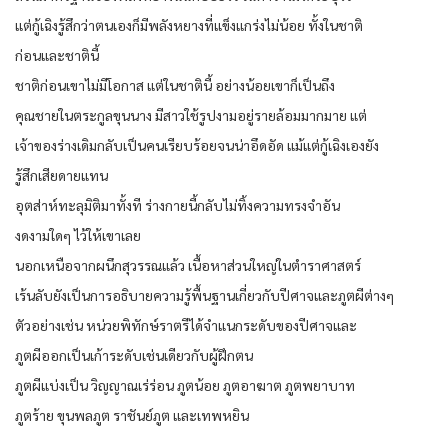
แต่กู้เฉิงรู้สึกว่าตนเองก็มีพลังหยางที่แข็งแกร่งไม่น้อย ทั้งในชาติ
ก่อนและชาตินี้
ชาติก่อนเขาไม่มีโอกาส แต่ในชาตินี้ อย่างน้อยเขาก็เป็นถึง
คุณชายในตระกูลขุนนาง มีสาวใช้รูปงามอยู่รายล้อมมากมาย แต่
เจ้าของร่างเดิมกลับเป็นคนเรียบร้อยจนน่าอึดอัด แม้แต่กู้เฉิงเองยัง
รู้สึกเสียดายแทน
อุตส่าห์ทะลุมิติมาทั้งที ร่างกายนี้กลับไม่ทิ้งความทรงจำอัน
งดงามใดๆ ไว้ให้เขาเลย
นอกเหนือจากผนึกสุวรรณแล้ว เนื้อหาส่วนใหญ่ในตำราศาสตร์
เร้นลับยังเป็นการอธิบายความรู้พื้นฐานเกี่ยวกับปีศาจและภูตผีต่างๆ
ตัวอย่างเช่น หน่วยพิทักษ์ราตรีได้จำแนกระดับของปีศาจและ
ภูตผีออกเป็นเก้าระดับเช่นเดียวกับผู้ฝึกตน
ภูตผีแบ่งเป็น วิญญาณเร่ร่อน ภูตน้อย ภูตอาฆาต ภูตพยาบาท
ภูตร้าย ขุนพลภูต ราชันย์ภูต และเทพหยิน