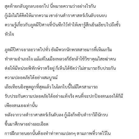
สุดท้ายกลับถูกลบออกไป นี่หมายความว่าอย่างไรกัน
กู้เฉิงไม่ได้คิดให้มากความ เขาอ่านตำราศาสตร์เร้นลับจนจบ
ความรู้เกี่ยวกับภูตผีปีศาจที่บันทึกไว้ทำให้เขารู้สึกเย็นเยียบไปถึงขั้ว
หัวใจ
ภูตผีปีศาจอาละวาดไปทั่ว ยังมีพวกนักพรตสายมารที่เหิมเกริม
ทำตามอำเภอใจ แม้แต่ในเมืองหลวงก็ยังกล้าใช้วิชาคุณไสยฆ่าคน
ต่อให้มีหน่วยพิทักษ์ราตรีอยู่ ก็เห็นได้ชัดว่าไม่สามารถรับประกัน
ความปลอดภัยได้อย่างสมบูรณ์
เถียเทียนอิงพูดถูกที่สุดแล้ว ในโลกใบนี้ไม่มีใครสามารถ
รับประกันความปลอดภัยได้อย่างแท้จริง คนที่จะปกป้องตนเองได้ก็มี
เพียงตนเองเท่านั้น
หลังจากวางตำราศาสตร์เร้นลับลง กู้เฉิงก็หยิบตำราวิถีนักรบ
ขึ้นมาศึกษาอย่างละเอียด
การฝึกภายนอกนั้นต้องทำท่าทางแปลกๆ ตามภาพที่วาดไว้ใน