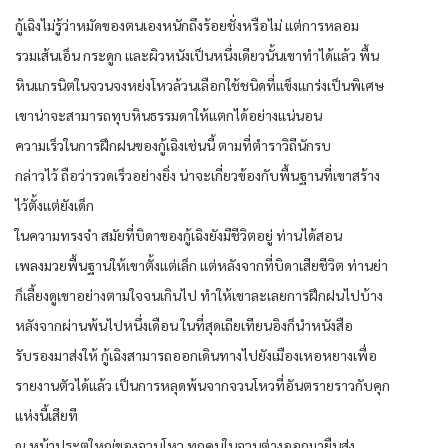
กู้เฉิงไม่รู้ว่าหมัดของตนเองหนักถึงร้อยชั่งหรือไม่ แต่การหลอม
รวมเส้นเอ็น กระดูก และผิวหนังเป็นหนึ่งเดียวนั้นเขาทำได้แล้ว พื้น
หินแกรนิตในจวนจงหย่งโหวล้วนเลือกใช้ชนิดที่แข็งแกร่งเป็นพิเศษ
เขาน่าจะสามารถทุบหินธรรมดาให้แตกได้อย่างแน่นอน
ความเร็วในการฝึกฝนของกู้เฉิงเช่นนี้ ตามที่ตำราวิถีนักรบ
กล่าวไว้ ถือว่ารวดเร็วอย่างยิ่ง น่าจะเกี่ยวข้องกับพื้นฐานที่เขาสร้าง
ไว้ตั้งแต่ยังเด็ก
ในความทรงจำ สมัยที่บิดาของกู้เฉิงยังมีชีวิตอยู่ ท่านได้สอน
เพลงมวยพื้นฐานให้เขาตั้งแต่เล็ก แต่หลังจากที่บิดาเสียชีวิต ท่านย่า
ก็เลี้ยงดูเขาอย่างตามใจจนเกินไป ทำให้เขาละเลยการฝึกฝนไปบ้าง
หลังจากผ่านพ้นไปหนึ่งเดือน ในที่สุดเถียเทียนอิงก็นำหนังสือ
รับรองมาส่งให้ กู้เฉิงสามารถออกเดินทางไปยังเมืองเหอหยางเพื่อ
รายงานตัวได้แล้ว เป็นการหลุดพ้นจากจวนโหวที่อันตรายราวกับคุก
แห่งนี้เสียที
ณ หน้าประตูใหญ่ของจวนโหว ทุกคนในจวนต่างออกมายืนส่ง