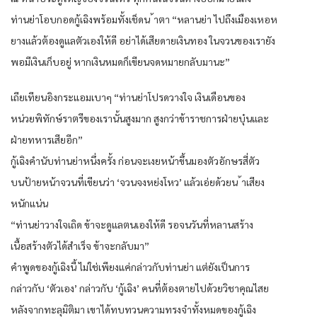
ท่านย่าโอบกอดกู้เฉิงพร้อมทั้งเช็ดน ้าตา “หลานย่า ไปถึงเมืองเหอห
ยางแล้วต้องดูแลตัวเองให้ดี อย่าได้เสียดายเงินทอง ในจวนของเรายัง
พอมีเงินเก็บอยู่ หากเงินหมดก็เขียนจดหมายกลับมานะ”
เถียเทียนอิงกระแอมเบาๆ “ท่านย่าโปรดวางใจ เงินเดือนของ
หน่วยพิทักษ์ราตรีของเรานั้นสูงมาก สูงกว่าข้าราชการฝ่ายบุ๋นและ
ฝ่ายทหารเสียอีก”
กู้เฉิงคำนับท่านย่าหนึ่งครั้ง ก่อนจะเงยหน้าขึ้นมองตัวอักษรสี่ตัว
บนป้ายหน้าจวนที่เขียนว่า ‘จวนจงหย่งโหว’ แล้วเอ่ยด้วยน ้าเสียง
หนักแน่น
“ท่านย่าวางใจเถิด ข้าจะดูแลตนเองให้ดี รอจนวันที่หลานสร้าง
เนื้อสร้างตัวได้สำเร็จ ข้าจะกลับมา”
คำพูดของกู้เฉิงนี้ ไม่ใช่เพียงแค่กล่าวกับท่านย่า แต่ยังเป็นการ
กล่าวกับ ‘ตัวเอง’ กล่าวกับ ‘กู้เฉิง’ คนที่ต้องตายไปด้วยวิชาคุณไสย
หลังจากทะลุมิติมา เขาได้ทบทวนความทรงจำทั้งหมดของกู้เฉิง