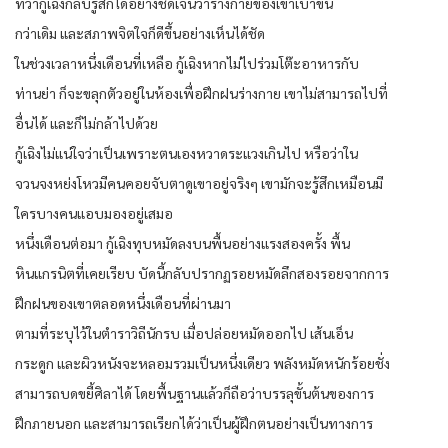
ทว่ากู้เฉิงกลับรู้สึกได้อย่างชัดเจนว่าร่างกายของเขาเบาขึ้น
กว่าเดิม และสภาพจิตใจก็ดีขึ้นอย่างเห็นได้ชัด
ในช่วงเวลาหนึ่งเดือนที่เหลือ กู้เฉิงหากไม่ไปร่วมโต๊ะอาหารกับ
ท่านย่า ก็จะขลุกตัวอยู่ในห้องเพื่อฝึกฝนร่างกาย เขาไม่สามารถไปที่
อื่นได้ และก็ไม่กล้าไปด้วย
กู้เฉิงไม่แน่ใจว่าเป็นเพราะตนเองหวาดระแวงเกินไป หรือว่าใน
จวนจงหย่งโหวมีคนคอยจับตาดูเขาอยู่จริงๆ เขามักจะรู้สึกเหมือนมี
ใครบางคนแอบมองอยู่เสมอ
หนึ่งเดือนต่อมา กู้เฉิงทุบหมัดลงบนพื้นอย่างแรงสองครั้ง พื้น
หินแกรนิตที่เคยเรียบ บัดนี้กลับปรากฏรอยหมัดลึกสองรอยจากการ
ฝึกฝนของเขาตลอดหนึ่งเดือนที่ผ่านมา
ตามที่ระบุไว้ในตำราวิถีนักรบ เมื่อปล่อยหมัดออกไป เส้นเอ็น
กระดูก และผิวหนังจะหลอมรวมเป็นหนึ่งเดียว พลังหมัดหนักร้อยชั่ง
สามารถบดขยี้ศิลาได้ โดยพื้นฐานแล้วก็ถือว่าบรรลุขั้นต้นของการ
ฝึกภายนอก และสามารถเรียกได้ว่าเป็นผู้ฝึกตนอย่างเป็นทางการ