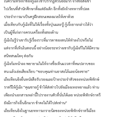
ในความทรงจำของกู้เฉิง เขาปรากฏตัวน้อยมาก จางซื่อส่งเขา
ไปเรียนที่สำนักศึกษาตั้งแต่ยังเด็ก อีกทั้งยังจ้างทหารที่ปลด
ประจำการมาเป็นครูฝึกสอนเพลงมวยให้เขาด้วย
เมื่อเทียบกับกู้เฉิงที่ไม่ได้เรื่องทั้งบุ๋นและบู๊ กู้เจิ้งอาจกล่าวได้ว่า
เป็นผู้ที่เก่งกาจครบเครื่องทั้งสองด้าน
กู้เฉิงไม่รู้ว่าเขารับรู้เรื่องราวที่มารดาของตนได้ทำลงไปหรือไม่
แต่จากที่เห็นในตอนนี้ อย่างน้อยระหว่างเขากับกู้เฉิงก็ไม่ได้มีความ
สนิทสนมใดๆ ต่อกัน
กู้เฉิงก้มหน้าลง พยายามไม่ให้จางซื่อเห็นแววตาที่คมปลาบของ
ตน แล้วเอ่ยเสียงเรียบ “ขอบคุณท่านอาสะใภ้และน้องชาย”
เถียเทียนอิงยื่นหนังสือรับรองและป้ายประจำตัวของหน่วยพิทักษ์
ราตรีให้กู้เฉิง “คุณชายกู้ ข้าได้ส่งข่าวไปยังเมืองเหอหยางแล้ว ท่าน
เพียงนำเอกสารเหล่านี้ไปรายงานตัวที่นั่นได้เลย หน่วยพิทักษ์ราตรี
ยังมีภารกิจอื่นอีกมาก ข้าคงไม่ได้ไปส่งท่าน”
เถียเทียนอิงในฐานะทหารเกราะนิลของหน่วยพิทักษ์ราตรีเมือง