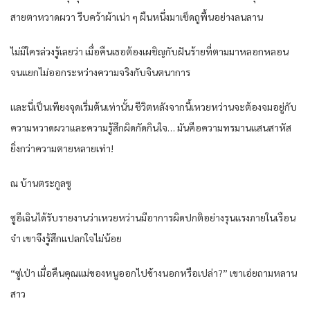
สายตาหวาดผวา รีบคว้าผ้าเน่า ๆ ผืนหนึ่งมาเช็ดถูพื้นอย่างลนลาน
ไม่มีใครล่วงรู้เลยว่า เมื่อคืนเธอต้องเผชิญกับฝันร้ายที่ตามมาหลอกหลอน
จนแยกไม่ออกระหว่างความจริงกับจินตนาการ
และนี่เป็นเพียงจุดเริ่มต้นเท่านั้น ชีวิตหลังจากนี้เหวยหว่านจะต้องจมอยู่กับ
ความหวาดผวาและความรู้สึกผิดกัดกินใจ… มันคือความทรมานแสนสาหัส
ยิ่งกว่าความตายหลายเท่า!
ณ บ้านตระกูลซู
ซูอีเฉินได้รับรายงานว่าเหวยหว่านมีอาการผิดปกติอย่างรุนแรงภายในเรือน
จำ เขาจึงรู้สึกแปลกใจไม่น้อย
“ซู่เป่า เมื่อคืนคุณแม่ของหนูออกไปข้างนอกหรือเปล่า?” เขาเอ่ยถามหลาน
สาว