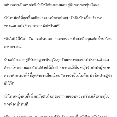
กลับกลายเป็นคนปกติกำลังนั่งจ้องมองเธออยู่ด้วยสายตาขุ่นเคือง!
นักโทษใกล้ที่สุดเอื้อมมือมาตบหน้าฉาดใหญ่ “ดึกดื่นป่านนี้จะร้องหา
พระแสงอะไร?! อยากตายนักใช่ไหม!”
“ฉันไม่ได้ตั้งใจ… ฉัน… ขอโทษค่ะ…” เหวยหว่านรีบยกมือกุมแก้ม น้ำตาไหล
อาบอาวรณ์
นับแต่ย้ายมาอยู่ที่นี่ เธอถูกขาใหญ่ในคุกรังแกจนยอมสยบไปนานแล้ว แต่
คำขอโทษของเธอกลับไม่ช่วยให้อีกฝ่ายอารมณ์ดีขึ้น หญิงร่างกำยำผู้ครอบ
ครองตำแหน่งที่ดีที่สุดสั่งการเสียงเฉียบ “ลากนังนี่ไปในห้องน้ำ ปิดประตูขัง
มันไว้!”
นักโทษหญิงคนที่เพิ่งลงมือตบรีบกระชากผมของเหวยหว่านแล้วลากถูไป
ทางห้องน้ำทันที
“อ๊ะ… ปล่อยฉันนะ…!” เหวยหว่านรู้สึกเจ็บแปลบที่หนังศีรษะ ในใจลอบ