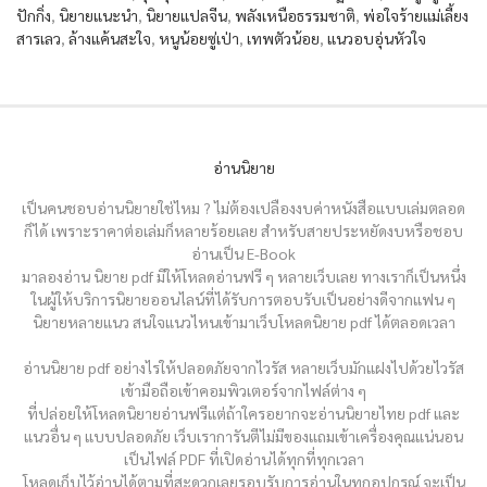
ปักกิ่ง
,
นิยายแนะนำ
,
นิยายแปลจีน
,
พลังเหนือธรรมชาติ
,
พ่อใจร้ายแม่เลี้ยง
สารเลว
,
ล้างแค้นสะใจ
,
หนูน้อยซู่เป่า
,
เทพตัวน้อย
,
แนวอบอุ่นหัวใจ
อ่านนิยาย
เป็นคนชอบอ่านนิยายใช่ไหม ? ไม่ต้องเปลืองงบค่าหนังสือแบบเล่มตลอด
ก็ได้ เพราะราคาต่อเล่มก็หลายร้อยเลย สำหรับสายประหยัดงบหรือชอบ
อ่านเป็น E-Book
มาลองอ่าน นิยาย pdf มีให้โหลดอ่านฟรี ๆ หลายเว็บเลย ทางเราก็เป็นหนึ่ง
ในผู้ให้บริการนิยายออนไลน์ที่ได้รับการตอบรับเป็นอย่างดีจากแฟน ๆ
นิยายหลายแนว สนใจแนวไหนเข้ามาเว็บโหลดนิยาย pdf ได้ตลอดเวลา
อ่านนิยาย pdf อย่างไรให้ปลอดภัยจากไวรัส หลายเว็บมักแฝงไปด้วยไวรัส
เข้ามือถือเข้าคอมพิวเตอร์จากไฟล์ต่าง ๆ
ที่ปล่อยให้โหลดนิยายอ่านฟรีแต่ถ้าใครอยากจะอ่านนิยายไทย pdf และ
แนวอื่น ๆ แบบปลอดภัย เว็บเราการันตีไม่มีของแถมเข้าเครื่องคุณแน่นอน
เป็นไฟล์ PDF ที่เปิดอ่านได้ทุกที่ทุกเวลา
โหลดเก็บไว้อ่านได้ตามที่สะดวกเลยรอบรับการอ่านในทุกอุปกรณ์ จะเป็น