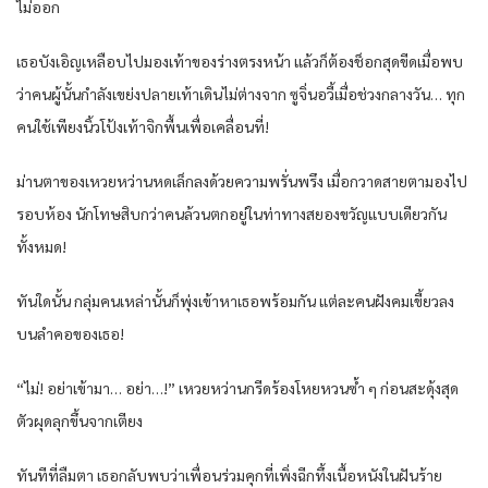
ไม่ออก
เธอบังเอิญเหลือบไปมองเท้าของร่างตรงหน้า แล้วก็ต้องช็อกสุดขีดเมื่อพบ
ว่าคนผู้นั้นกำลังเขย่งปลายเท้าเดินไม่ต่างจาก ซูจิ่นอวี้เมื่อช่วงกลางวัน… ทุก
คนใช้เพียงนิ้วโป้งเท้าจิกพื้นเพื่อเคลื่อนที่!
ม่านตาของเหวยหว่านหดเล็กลงด้วยความพรั่นพรึง เมื่อกวาดสายตามองไป
รอบห้อง นักโทษสิบกว่าคนล้วนตกอยู่ในท่าทางสยองขวัญแบบเดียวกัน
ทั้งหมด!
ทันใดนั้น กลุ่มคนเหล่านั้นก็พุ่งเข้าหาเธอพร้อมกัน แต่ละคนฝังคมเขี้ยวลง
บนลำคอของเธอ!
“ไม่! อย่าเข้ามา… อย่า…!” เหวยหว่านกรีดร้องโหยหวนซ้ำ ๆ ก่อนสะดุ้งสุด
ตัวผุดลุกขึ้นจากเตียง
ทันทีที่ลืมตา เธอกลับพบว่าเพื่อนร่วมคุกที่เพิ่งฉีกทึ้งเนื้อหนังในฝันร้าย