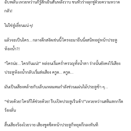
ฉับพลัน เหวยหว่านก็รู้สึกเย็นสันหลังวาบ ขนทั่วร่างลุกซู่ด้วยความหวาด
กลัว!
ไม่ใช่อู๋เยี่ยนแน่ ๆ!
แล้วจะเป็นใคร… กลางดึกสงัดเช่นนี้ ใครจะมายืนนิ่งสนิทอยู่หน้าประตู
ห้องน้ำ?!
“ใครน่ะ… ใครกันแน่!” หล่อนเริ่มคร่ำครวญทั้งน้ำตา ร่างนั้นยังคงไร้เสียง
ประตูห้องน้ำกลับเริ่มส่งเสียง ครูด… ครูด…
มันเป็นเสียงคล้ายกับเล็บแหลมคมกำลังข่วนแผ่นไม้ประตูช้า ๆ…
“ช่วยด้วย! ใครก็ได้ช่วยด้วย! รีบเปิดประตูเร็วเข้า!”เหวยหว่านสติแตกกรีด
ร้องลั่น
สิ้นเสียงร้องโวยวาย เสียงขูดขีดหน้าประตูก็หยุดกึกลงทันที