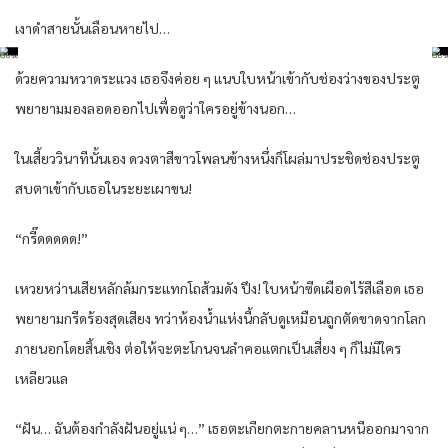
เงาดำสายนั้นเลือนหายไป…
ด้วยความหวาดระแวง เธอจึงค่อย ๆ แนบใบหน้าเข้ากับช่องว่างของประตู
พยายามมองลอดออกไปเพื่อดูว่าใครอยู่ข้างนอก…
ในเสี้ยววินาทีนั้นเอง ดวงตาสีขาวโพลนข้างหนึ่งก็โผล่มาประชิดช่องประตู
สบตาเข้ากับเธอในระยะเผาขน!
“กรี๊ดดดดด!”
เหวยหว่านเสียหลักล้มกระแทกโถส้วมดัง ปึง! ใบหน้าซีดเผือดไร้สีเลือด เธอ
พยายามกรีดร้องสุดเสียง ทว่าห้องน้ำแห่งนี้กลับดูเหมือนถูกตัดขาดจากโลก
ภายนอกโดยสิ้นเชิง ต่อให้จะตะโกนจนลำคอแตกเป็นเสี่ยง ๆ ก็ไม่มีใคร
เหลียวแล
“ฝัน… ฉันต้องกำลังฝันอยู่แน่ ๆ…” เธอตะเกียกตะกายคลานหนีออกมาจาก