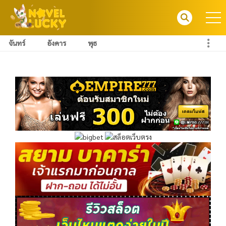
จันทร์
อังคาร
พุธ