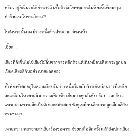
หรือว่าซูอีเฉินจะใช้อำนาจเงินซื้อตัวนักโทษทุกคนในห้องนี้ เพื่อมารุม
ทำร้ายเธอในยามวิกาล?!
ในจังหวะนั้นเอง มีร่างหนึ่งก้าวล้ำออกมาข้างหน้า
เอี๊ยด…
เสียงที่ดังขึ้นไม่ใช่เสียงไม้ลั่นจากการพลิกตัว แต่มันเหมือนเสียงกระดูกบด
เบียดเสียดสีกันอย่างน่าสยดสยอง
ทั้งห้องขังตกอยู่ในความเงียบงัน ร่างหนึ่งเริ่มขยับก้าวเดิน ก่อนร่างที่เหลือ
จะเคลื่อนไหวตามด้วยความเชื่องช้า เสียงกระดูกลั่นดัง กร๊อบ… แกร๊บ…
แทรกผ่านความมืดเป็นจังหวะสม่ำเสมอ ฟังดูเหมือนเสียงกระดูกเสียดสีกัน
ชวนขนลุก
เหวยหว่านพยายามส่งเสียงร้องขอความช่วยเหลืออีกครั้ง แต่ก็ยังเปล่งเสียง