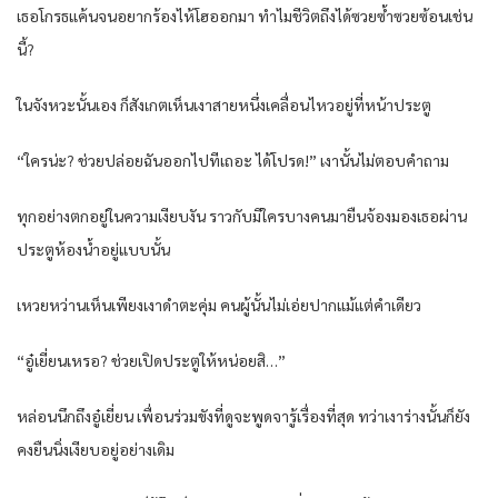
เธอโกรธแค้นจนอยากร้องไห้โฮออกมา ทำไมชีวิตถึงได้ซวยซ้ำซวยซ้อนเช่น
นี้?
ในจังหวะนั้นเอง ก็สังเกตเห็นเงาสายหนึ่งเคลื่อนไหวอยู่ที่หน้าประตู
“ใครน่ะ? ช่วยปล่อยฉันออกไปทีเถอะ ได้โปรด!” เงานั้นไม่ตอบคำถาม
ทุกอย่างตกอยู่ในความเงียบงัน ราวกับมีใครบางคนมายืนจ้องมองเธอผ่าน
ประตูห้องน้ำอยู่แบบนั้น
เหวยหว่านเห็นเพียงเงาดำตะคุ่ม คนผู้นั้นไม่เอ่ยปากแม้แต่คำเดียว
“อู๋เยี่ยนเหรอ? ช่วยเปิดประตูให้หน่อยสิ…”
หล่อนนึกถึงอู๋เยี่ยน เพื่อนร่วมขังที่ดูจะพูดจารู้เรื่องที่สุด ทว่าเงาร่างนั้นก็ยัง
คงยืนนิ่งเงียบอยู่อย่างเดิม