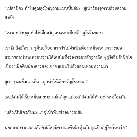
“เปล่านี่คะ ทำไมคุณลุงใหญ่ถามแบบนั้นล่ะ?” ซู่เป่าร้องอุทานด้วยความ
สงสัย
“เหวยหว่านถูกทำให้เสียขวัญจนแทบเสียสติ” ซูอีเฉินตอบ
เขานึกถึงเมื่อวาน ซูจิ่นอวี้บอกเขาว่าไม่จำเป็นต้องลงมือเอง เพราะเธอ
สามารถลงโทษเหวยหว่านได้โดยไม่ทิ้งร่องรอยหลักฐานใด ๆ ซูอีเฉินจึงปักใจ
เชื่อว่าเมื่อคืนน้องสาวของเขาคงแอบไปสั่งสอนเหวยหว่านมา
ซู่เป่างุนงงยิ่งกว่าเดิม …ถูกทำให้เสียขวัญงั้นเหรอ?
เธอยังไม่ได้เริ่มลงมือเลยนะ! แม้แต่คุณแม่เองก็ยังไม่ได้ทำอะไรเหมือนกัน!
“แล้วเป็นใครกันนะ…” ซู่เป่าพึมพำอย่างสงสัย
นอกจากพวกเธอแล้ว ยังมีใครมีความแค้นฝังหุ่นกับคุณป้าอยู่อีกงั้นหรือ?