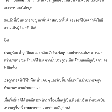
สบถสาปแช่งไม่หยุด
สมแล้วที่เป็นพวกอาชญากรชั้นต่ำ สกปรกสิ้นดี! เอะอะก็ใช้แต่กำลัง ไม่มี
ความเป็นผู้ดีเลยสักนิด!
ปัง!
ประตูห้องน้ำถูกปิดลงและคล้องมัดด้วยวัสดุบางอย่างจนแน่นหนา เหวย
หว่านพยายามผลักแต่ก็ไร้ผล จากนั้นประตูระเบียงด้านนอกก็ถูกปิดตามลง
ไปอีกชั้น
เธอถูกทอดทิ้งไว้ในห้องน้ำแคบ ๆ และอับชื้น กลิ่นเหม็นเน่าปะทะจมูก
ทำเอาแทบจะอ้วกออกมา
เมื่อเริ่มตั้งสติได้ เธอก็ตระหนักว่าเรื่องเมื่อครู่เป็นเพียงฝันร้าย ทั้งหมดเป็น
เพราะซูจิ่นอวี้ ตามมาหลอกจนหล่อนขวัญอ่อน!