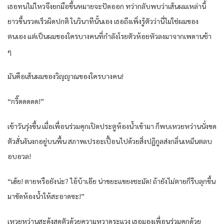
เธอทนไม่ไหวจึงยกมือขึ้นหมายจะปัดออก ทว่ากลับพบว่าเส้นผมเหล่านี้
ยาวขึ้นรวดเร็วผิดปกติ ในวินาทีนั้นเอง เธอถึงเพิ่งรู้ตัวว่านี่ไม่ใช่ผมของ
ตนเอง แต่เป็นผมของใครบางคนที่กำลังโรยตัวห้อยหัวลงมาจากเพดานช้า
ๆ
มันคือเส้นผมของวิญญาณของใครบางคน!
“กรี๊ดดดดด!”
เช้าวันรุ่งขึ้น เมื่อเพื่อนร่วมคุกเปิดประตูห้องน้ำเข้ามา ก็พบเหวยหว่านนั่งขด
ตัวสั่นงันงกอยู่บนพื้น สภาพเปรอะเปื้อนไปด้วยสิ่งปฏิกูลส่งกลิ่นเหม็นตลบ
อบอวล!
“เฮ้ย! ตายหรือยังน่ะ? ไอ้บ้าเอ๊ย น่าขยะแขยงชะมัด! ถ้ายังไม่ตายก็รีบลุกขึ้น
มาขัดห้องน้ำให้สะอาดซะ!”
เหวยหว่านสะดุ้งสุดตัวด้วยความหวาดระแวง เธอมองเพื่อนร่วมคุกด้วย