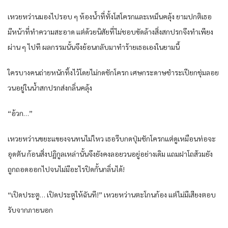
เหวยหว่านมองไปรอบ ๆ ห้องน้ำที่ทั้งโสโครกและเหม็นคลุ้ง ยามปกติเธอ
มีหน้าที่ทำความสะอาด แต่ด้วยนิสัยที่ไม่ชอบขัดล้างสิ่งสกปรกจึงทำเพียง
ผ่าน ๆ ไปที ผลกรรมนั้นจึงย้อนกลับมาทำร้ายเธอเองในยามนี้
ใครบางคนถ่ายหนักทิ้งไว้โดยไม่กดชักโครก เศษกระดาษชำระเปียกชุ่มลอย
วนอยู่ในน้ำสกปรกส่งกลิ่นคลุ้ง
“อ้วก…”
เหวยหว่านขยะแขยงจนทนไม่ไหว เธอรีบกดปุ่มชักโครกแต่ดูเหมือนท่อจะ
อุดตัน ก้อนสิ่งปฏิกูลเหล่านั้นจึงยังคงลอยวนอยู่อย่างเดิม แถมฝาโถส้วมยัง
ถูกถอดออกไปจนไม่มีอะไรปิดกั้นกลิ่นได้!
“เปิดประตู… เปิดประตูให้ฉันที!” เหวยหว่านตะโกนก้อง แต่ไม่มีเสียงตอบ
รับจากภายนอก