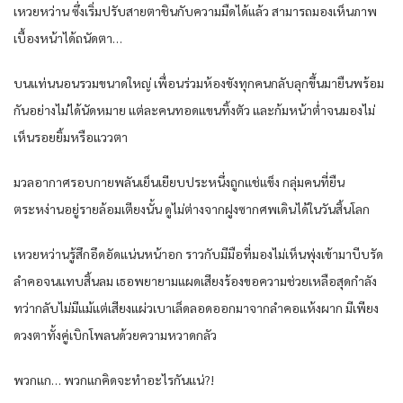
เหวยหว่าน ซึ่งเริ่มปรับสายตาชินกับความมืดได้แล้ว สามารถมองเห็นภาพ
เบื้องหน้าได้ถนัดตา…
บนแท่นนอนรวมขนาดใหญ่ เพื่อนร่วมห้องขังทุกคนกลับลุกขึ้นมายืนพร้อม
กันอย่างไม่ได้นัดหมาย แต่ละคนทอดแขนทิ้งตัว และก้มหน้าต่ำจนมองไม่
เห็นรอยยิ้มหรือแววตา
มวลอากาศรอบกายพลันเย็นเยียบประหนึ่งถูกแช่แข็ง กลุ่มคนที่ยืน
ตระหง่านอยู่รายล้อมเตียงนั้น ดูไม่ต่างจากฝูงซากศพเดินได้ในวันสิ้นโลก
เหวยหว่านรู้สึกอึดอัดแน่นหน้าอก ราวกับมีมือที่มองไม่เห็นพุ่งเข้ามาบีบรัด
ลำคอจนแทบสิ้นลม เธอพยายามแผดเสียงร้องขอความช่วยเหลือสุดกำลัง
ทว่ากลับไม่มีแม้แต่เสียงแผ่วเบาเล็ดลอดออกมาจากลำคอแห้งผาก มีเพียง
ดวงตาทั้งคู่เบิกโพลนด้วยความหวาดกลัว
พวกแก… พวกแกคิดจะทำอะไรกันแน่?!