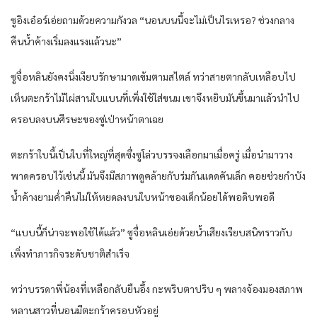
ซูอิงเอ๋อร์เอ่ยถามด้วยความกังวล “นอนบนนี้จะไม่เป็นไรเหรอ? ช่วงกลาง
คืนน้ำค้างเริ่มลงแรงแล้วนะ”
ซูจื่อหลินยังคงนิ่งเงียบรักษามาดเข้มตามสไตล์ ทว่าสายตากลับเหลือบไป
เห็นตะกร้าไม้ไผ่สานใบแบนที่เพิ่งใช้ใส่ขนม เขาจึงหยิบมันขึ้นมาแล้วนำไป
ครอบลงบนศีรษะของซู่เป่าหน้าตาเฉย
ตะกร้าใบนี้เป็นใบที่ใหญ่ที่สุดซึ่งซูโล่วบรรจงเลือกมาเมื่อครู่ เมื่อนำมาวาง
พาดครอบไว้เช่นนี้ มันจึงมีสภาพดูคล้ายกับร่มกันแดดคันเล็ก คอยช่วยกำบัง
น้ำค้างยามค่ำคืนไม่ให้หยดลงบนใบหน้าของเด็กน้อยได้พอดิบพอดี
“แบบนี้ก็น่าจะพอใช้ได้แล้ว” ซูจื่อหลินเอ่ยด้วยน้ำเสียงเรียบสนิทราวกับ
เพิ่งทำภารกิจระดับชาติสำเร็จ
ทว่าบรรดาพี่น้องที่เหลือกลับยืนอึ้ง กะพริบตาปริบ ๆ พลางจ้องมองสภาพ
หลานสาวที่นอนมีตะกร้าครอบหัวอยู่