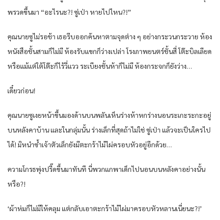
พรวดขึ้นมา “อะไรนะ?! ซู่เป่า หายไปไหน?!”
คุณนายซูไม่รอช้า เธอรีบออกค้นหาตามจุดต่าง ๆ อย่างกระวนกระวาย ห้อง
หนังสือชั้นสามก็ไม่มี ห้องรับแขกก็ว่างเปล่า โรงภาพยนตร์ชั้นสี่ โต๊ะบิลเลียด
หรือแม้แต่ใต้โต๊ะก็ไร้วี่แวว ระเบียงชั้นห้าก็ไม่มี ห้องกระจกก็ยังว่าง…
เดี๋ยวก่อน!
คุณนายซูเงยหน้าขึ้นมองด้านบนพลันเห็นร่างห้าหกร่างนอนระเกะระกะอยู่
บนหลังคาบ้าน และในกลุ่มนั้น ร่างเล็กที่สุดถ้าไม่ใช่ ซู่เป่า แล้วจะเป็นใครไป
ได้! มิหนำซ้ำเจ้าตัวเล็กยังมีตะกร้าไม้ไผ่ครอบหัวอยู่อีกด้วย…
ความโกรธพุ่งปรี๊ดขึ้นมาทันที นี่พวกแกพาเด็กไปนอนบนหลังคาอย่างนั้น
หรือ?!
‘ผ้าห่มก็ไม่มีให้คลุม แต่กลับเอาตะกร้าไม้ไผ่มาครอบหัวหลานเนี่ยนะ?!’