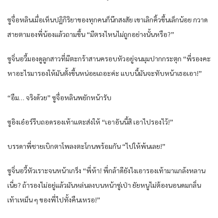
ซูจื่อหลินเมื่อเห็นปฏิกิริยาของทุกคนก็นึกสงสัย เขาเลิกคิ้วขึ้นเล็กน้อย กวาด
สายตามองพี่น้องแล้วถามขึ้น “มีตรงไหนไม่ถูกอย่างนั้นหรือ?”
ซูจิ่นอวี้มองดูลูกสาวที่มีตะกร้าสานครอบหัวอยู่จนมุมปากกระตุก “พี่รองคะ
หาอะไรมารองให้มันตั้งขึ้นหน่อยเถอะค่ะ แบบนี้มันจะทับหน้าเธอเอา!”
“อืม… จริงด้วย” ซูจื่อหลินพยักหน้ารับ
ซูอิงเอ๋อร์รีบถอดรองเท้าแตะส่งให้ “เอาอันนี้สิ เอาไปรองไว้!”
บรรดาพี่ชายเบิกตาโพลงตะโกนพร้อมกัน “ไปให้พ้นเลย!”
ซูจิ่นอวี้หัวเราะจนหน้าเกร็ง “พี่ห้า! พี่กล้าดียังไงเอารองเท้ามาแกล้งหลาน
เนี่ย? ถ้ารองไม่อยู่แล้วมันหล่นลงบนหน้าซู่เป่า ยัยหนูไม่ต้องนอนดมกลิ่น
เท้าเหม็น ๆ ของพี่ไปทั้งคืนเหรอ!”