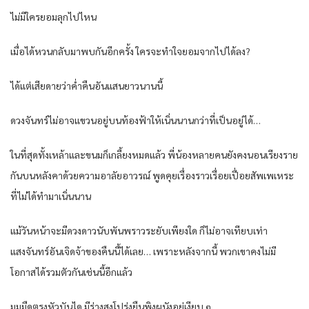
ไม่มีใครยอมลุกไปไหน
เมื่อได้หวนกลับมาพบกันอีกครั้ง ใครจะทำใจยอมจากไปได้ลง?
ได้แต่เสียดายว่าค่ำคืนอันแสนยาวนานนี้
ดวงจันทร์ไม่อาจแขวนอยู่บนท้องฟ้าให้เนิ่นนานกว่าที่เป็นอยู่ได้…
ในที่สุดทั้งเหล้าและขนมก็เกลี้ยงหมดแล้ว พี่น้องหลายคนยังคงนอนเรียงราย
กันบนหลังคาด้วยความอาลัยอาวรณ์ พูดคุยเรื่องราวเรื่อยเปื่อยสัพเพเหระ
ที่ไม่ได้ทำมาเนิ่นนาน
แม้วันหน้าจะมีดวงดาวนับพันพราวระยับเพียงใด ก็ไม่อาจเทียบเท่า
แสงจันทร์อันเจิดจ้าของคืนนี้ได้เลย… เพราะหลังจากนี้ พวกเขาคงไม่มี
โอกาสได้รวมตัวกันเช่นนี้อีกแล้ว
มุมมืดตรงหัวบันได มีร่างสูงโปร่งยืนพิงผนังอยู่เงียบ ๆ