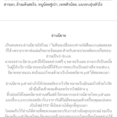
สารเลว
,
ล้างแค้นสะใจ
,
หนูน้อยซู่เป่า
,
เทพตัวน้อย
,
แนวอบอุ่นหัวใจ
อ่านนิยาย
เป็นคนชอบอ่านนิยายใช่ไหม ? ไม่ต้องเปลืองงบค่าหนังสือแบบเล่มตลอด
ก็ได้ เพราะราคาต่อเล่มก็หลายร้อยเลย สำหรับสายประหยัดงบหรือชอบ
อ่านเป็น E-Book
มาลองอ่าน นิยาย pdf มีให้โหลดอ่านฟรี ๆ หลายเว็บเลย ทางเราก็เป็นหนึ่ง
ในผู้ให้บริการนิยายออนไลน์ที่ได้รับการตอบรับเป็นอย่างดีจากแฟน ๆ
นิยายหลายแนว สนใจแนวไหนเข้ามาเว็บโหลดนิยาย pdf ได้ตลอดเวลา
อ่านนิยาย pdf อย่างไรให้ปลอดภัยจากไวรัส หลายเว็บมักแฝงไปด้วยไวรัส
เข้ามือถือเข้าคอมพิวเตอร์จากไฟล์ต่าง ๆ
ที่ปล่อยให้โหลดนิยายอ่านฟรีแต่ถ้าใครอยากจะอ่านนิยายไทย pdf และ
แนวอื่น ๆ แบบปลอดภัย เว็บเราการันตีไม่มีของแถมเข้าเครื่องคุณแน่นอน
เป็นไฟล์ PDF ที่เปิดอ่านได้ทุกที่ทุกเวลา
โหลดเก็บไว้อ่านได้ตามที่สะดวกเลยรอบรับการอ่านในทุกอุปกรณ์ จะเป็น
นิยายจีน pdf นิยายไทย นิยายเกาหลี ฯลฯ ชอบแบบไหนเลือกโหลดอ่านได้