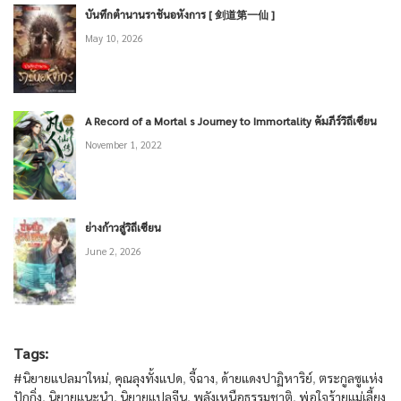
บันทึกตำนานราชันอหังการ [ 剑道第一仙 ]
May 10, 2026
A Record of a Mortal s Journey to Immortality คัมภีร์วิถีเซียน
November 1, 2022
ย่างก้าวสู่วิถีเซียน
June 2, 2026
Tags:
#นิยายแปลมาใหม่
,
คุณลุงทั้งแปด
,
จี้ฉาง
,
ด้ายแดงปาฏิหาริย์
,
ตระกูลซูแห่ง
ปักกิ่ง
,
นิยายแนะนำ
,
นิยายแปลจีน
,
พลังเหนือธรรมชาติ
,
พ่อใจร้ายแม่เลี้ยง