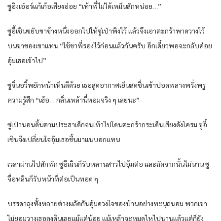
ซูอิงเอ๋อร์แก้เก้อเสียงอ่อย “เท้าพี่ไม่ได้เหม็นสักหน่อย…”
ซูอี้เชินขยับขาข้างหนึ่งออกไปให้ซู่เป่าพิงไว้ แล้วจึงเอาตะกร้าพาดวางไว้
บนขาของเขาแทน “ใช้ขาพี่รองไว้ก่อนแล้วกันครับ อีกเดี๋ยวพอจะกลับค่อย
อุ้มเธอเข้าไป”
ซูจิ่นอวี้พยักหน้าเห็นดีด้วย เธอสูดอากาศเย็นสดชื่นเข้าปอดพลางพรั่งพรู
ความรู้สึก “เฮ้อ… กลิ่นเหล้านี่หอมจริง ๆ เลยนะ”
ซู่เป่านอนดิ้นตามประสาเด็กจนเท้าไปโดนตะกร้ากระเด็นเสียงดังโครม ซูอี้
เชินจึงเปลี่ยนใจอุ้มเธอขึ้นมาแนบอกแทน
เวลาผ่านไปสักพัก ซูอีเฉินก็รับหลานสาวไปอุ้มต่อ และถัดจากนั้นไม่นาน ซู
จื่อหลินก็รับหน้าที่ต่อเป็นทอด ๆ
บรรดาลุงทั้งหลายต่างผลัดกันอุ้มดวงใจของบ้านอย่างทะนุถนอม พวกเขา
ไม่ยอมวางเธอลงดินเลยแม้แต่น้อย แม้เหล้าจะหมดไหไปนานแล้วแต่ก็ยัง