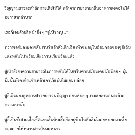
วิญญาณสาวจะสำลักตายเสียให้ได้ หลังจากพยายามกลืนอาหารลงคอไปได้
อย่างยากลำบาก
เธอก็เอ่ยด้วยสีหน้าอึ้ง ๆ “ซู่เป่า หนู…”
ทว่าพอก้มลงมองกลับพบว่าเจ้าตัวเล็กเอียงหัวซบอยู่ในอ้อมกอดของซูอีเฉิน
และหลับไปพร้อมเสียงกรน เรียบร้อยแล้ว
ซู่เป่ายังคงความสามารถในการหลับได้ในพริบตาเหมือนเคย มือน้อย ๆ นุ่ม
นิ่มนั้นยังคงกำแก้วเหล้าเอาไว้แน่นไม่ยอมปล่อย
ซูอีเฉินมองดูหลานสาวอย่างจนปัญญา ก่อนค่อย ๆ วางเธอลงนอนลงด้วย
ความเบามือ
ซูอี้เชินซึ่งสวมเสื้อเชิ้ตแขนสั้นทับเสื้อยืดอยู่ข้างในตัดสินใจถอดออกมาเพื่อ
คลุมกายให้หลานสาวกันลมหนาว