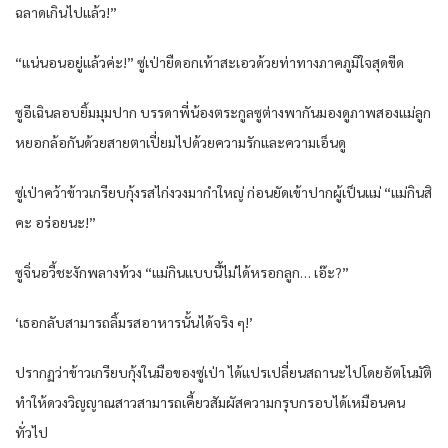
ฉลาดเกินไปแล้ว!”
“แน่นอนอยู่แล้วค่ะ!” ซู่เป่ายืดอกเท้าสะเอวด้วยท่าทางภาคภูมิใจสุดขีด
ซูอีเฉินลอบยิ้มมุมปาก บรรดาพี่น้องตระกูลซูต่างพากันมองดูภาพสองแม่ลูก
หยอกล้อกันด้วยสายตาเปี่ยมไปด้วยความรักและความเอ็นดู
ซู่เป่าคว้าข้าวเกรียบกุ้งรสไก่งวงมากำใหญ่ ก่อนยัดเข้าปากผู้เป็นแม่ “แม่กินสิ
คะ อร่อยนะ!”
ซูจิ่นอวี้ชะงักพลางท้วง “แม่กินแบบนี้ไม่ได้หรอกลูก… เอ๊ะ?”
‘เธอกลับสามารถลิ้มรสอาหารนั้นได้จริง ๆ!’
ปรากฏว่าข้าวเกรียบกุ้งในมือของซู่เป่า ได้แปรเปลี่ยนสถานะไปโดยอัตโนมัติ
ทำให้ดวงวิญญาณสาวสามารถเคี้ยวสัมผัสความกรุบกรอบได้เหมือนคน
ทั่วไป