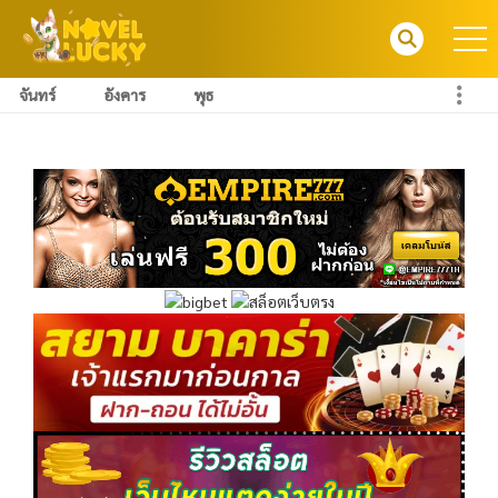
จันทร์
อังคาร
พุธ