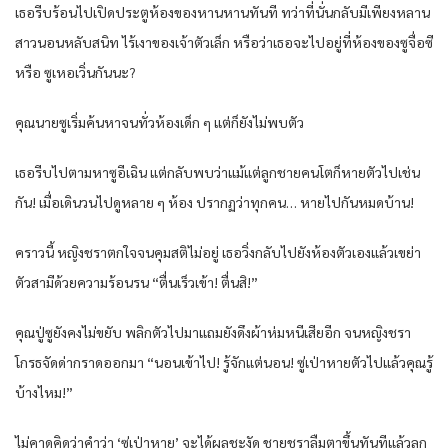
เธอรีบร้อนไปเปิดประตูห้องของหานหานทันที ทว่าที่นั่นกลับมีเพียงหลาน
สาวนอนหลับสนิท ไร้เงาของเจ้าตัวเล็ก หรือว่าเธอจะไปอยู่ที่ห้องของซูจื่อซี
หรือ ซูเหอเวิ่นกันนะ?
คุณนายซูเริ่มค้นหาจนทั่วห้องเด็ก ๆ แต่ก็ยังไม่พบตัว
เธอรีบไปตามหาซูอีเฉิน แต่กลับพบว่าแม้แต่ลูกชายคนโตก็หายตัวไปเช่น
กัน! เมื่อเดินวนไปดูหลาย ๆ ห้อง ปรากฏว่าทุกคน… หายไปกันหมดบ้าน!
คราวนี้ หญิงชราตกใจจนคุมสติไม่อยู่ เธอวิ่งกลับไปยังห้องตัวเองแล้วเขย่า
ตัวสามีด้วยความร้อนรน “ตื่นเร็วเข้า! ตื่นสิ!”
คุณปู่ซูยังคงไม่ขยับ พลิกตัวไปมาแถมยังดึงผ้าห่มหนีเสียอีก จนหญิงชรา
โกรธจัดด่ากราดออกมา “นอนเข้าไป! รู้จักแต่นอน! ซู่เป่าหายตัวไปแล้วคุณรู้
บ้างไหม!”
ไม่คาดคิดว่าคำว่า ‘ซู่เป่าหาย’ จะได้ผลชะงัด ชายชราลืมตาขึ้นทันทีแล้วลุก