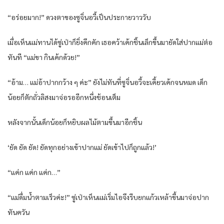
“อร่อยมาก!” ดวงตาของซูจิ่นอวี้เป็นประกายวาววับ
เมื่อเห็นแม่ทานได้ซู่เป่าก็ยิ่งคึกคัก เธอคว้าเค้กชิ้นเล็กขึ้นมายัดใส่ปากแม่ต่อ
ทันที “แม่ขา กินเค้กด้วย!”
“อ้าม… แม่อ้าปากกว้าง ๆ ค่ะ” ยังไม่ทันที่ซูจิ่นอวี้จะเคี้ยวเค้กจนหมด เด็ก
น้อยก็ตักถั่วลิสงมาจ่อรออีกหนึ่งช้อนเต็ม
หลังจากนั้นเด็กน้อยก็หยิบผลไม้ตามขึ้นมาอีกชิ้น
‘ยัด ยัด ยัด! ยัดทุกอย่างเข้าปากแม่ ยัดเข้าไปก็ถูกแล้ว!’
“แค่ก แค่ก แค่ก…”
“แม่ดื่มน้ำตามเร็วค่ะ!” ซู่เป่าเห็นแม่เริ่มไอจึงรีบยกแก้วเหล้าขึ้นมาจ่อปาก
ทันควัน