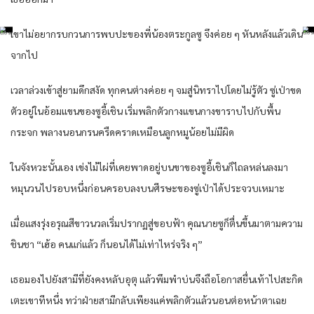
เขาไม่อยากรบกวนการพบปะของพี่น้องตระกูลซู จึงค่อย ๆ หันหลังแล้วเดิน
จากไป
เวลาล่วงเข้าสู่ยามดึกสงัด ทุกคนต่างค่อย ๆ จมสู่นิทราไปโดยไม่รู้ตัว ซู่เป่าขด
ตัวอยู่ในอ้อมแขนของซูอี้เชิน เริ่มพลิกตัวกางแขนกางขาราบไปกับพื้น
กระจก พลางนอนกรนครืดคราดเหมือนลูกหมูน้อยไม่มีผิด
ในจังหวะนั้นเอง เข่งไม้ไผ่ที่เคยพาดอยู่บนขาของซูอี้เชินก็ไถลหล่นลงมา
หมุนวนไปรอบหนึ่งก่อนครอบลงบนศีรษะของซู่เป่าได้ประจวบเหมาะ
เมื่อแสงรุ่งอรุณสีขาวนวลเริ่มปรากฏสู่ขอบฟ้า คุณนายซูก็ตื่นขึ้นมาตามความ
ชินชา “เฮ้อ คนแก่แล้ว ก็นอนได้ไม่เท่าไหร่จริง ๆ”
เธอมองไปยังสามีที่ยังคงหลับอุตุ แล้วพึมพำบ่นจึงถือโอกาสยื่นเท้าไปสะกิด
เตะเขาทีหนึ่ง ทว่าฝ่ายสามีกลับเพียงแค่พลิกตัวแล้วนอนต่อหน้าตาเฉย