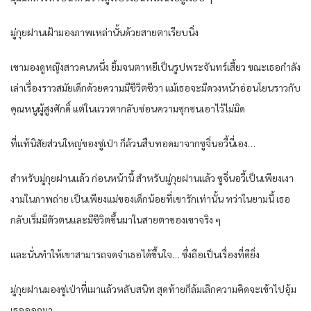
มู่กุยฝานเฝ้ามองภาพเหล่านั้นด้วยสายตาเรียบนิ่ง
เขามองดูหญิงสาวคนหนึ่ง ยิ้มจนตาหยีเป็นรูปพระจันทร์เสี้ยว ขณะเธอกำลัง
เล่าเรื่องราวสมัยเด็กด้วยความมีชีวิตชีวา แม้เธอจะมีดวงหน้าอ่อนโยนราวกับ
คุณหนูผู้สูงศักดิ์ แต่ในแววตากลับซ่อนความซุกซนเอาไว้ไม่มิด
ที่แท้นิสัยส่วนใหญ่ของซู่เป่า ก็ล้วนสืบทอดมาจากซูจิ่นอวี้นี่เอง…
สำหรับมู่กุยฝานแล้ว ก่อนหน้านี้ สำหรับมู่กุยฝานแล้ว ซูจิ่นอวี้เป็นเพียงเงา
งามในภาพถ่าย เป็นเพียงแม่ของเด็กน้อยที่เขารักเท่านั้น ทว่าในยามนี้ เธอ
กลับเริ่มมีตัวตนและมีชีวิตขึ้นมาในสายตาของเขาจริง ๆ
และนั่นทำให้เขาสามารถจดจำเธอได้ขึ้นใจ… ซึ่งถือเป็นเรื่องที่ดียิ่ง
มู่กุยฝานมองซู่เป่าที่เมาแล้วหลับสนิท สุดท้ายก็ล้มเลิกความคิดจะเข้าไปอุ้ม
เธอออกมา