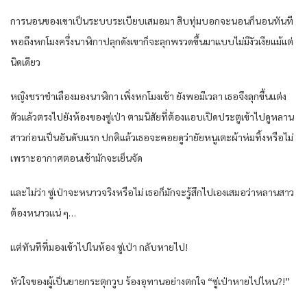
การนอนของเขาเป็นระบบระเบียบเสมอมา สิบทุ่มบอกจะนอนก็นอนทันที
พอถึงหกโมงครึ่งนาฬิกาปลุกดังเขาก็จะลุกพรวดขึ้นมาแบบไม่มีงัวเงียแม้แต่
นิดเดียว
หญิงชราชำเลืองมองนาฬิกา เพิ่งหกโมงเช้า ยังพอมีเวลา เธอจึงลุกขึ้นแต่ง
ตัวแล้วตรงไปยังห้องของซู่เป่า ตามนิสัยที่ต้องแอบเปิดประตูเข้าไปดูหลาน
สาวก่อนเป็นอันดับแรก ปกติแล้วเธอจะคอยดูว่ายัยหนูเตะผ้าห่มทิ้งหรือไม่
เพราะอากาศตอนเช้ามักจะเย็นจัด
และไม่ว่า ซู่เป่าจะหนาวจริงหรือไม่ เธอก็มักจะรู้สึกไปเองเสมอว่าหลานสาว
ต้องหนาวแน่ ๆ…
แต่ทันทีที่มองเข้าไปในห้อง ซู่เป่า กลับหายไป!
หัวใจของผู้เป็นยายกระตุกวูบ ร้องอุทานอย่างตกใจ “ซู่เป่าหายไปไหน?!”