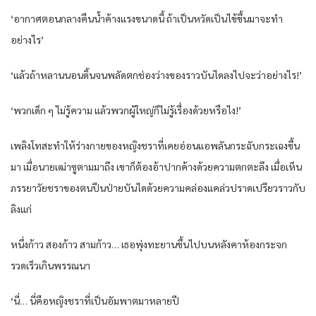
‘อากาศตอนกลางคืนน้ำค้างแรงขนาดนี้ ถ้าเป็นหวัดเป็นไข้ขึ้นมาจะทำ
อย่างไร’
‘แล้วถ้าหลานนอนดิ้นจนพลัดตกช่องว่างของราวบันไดลงไปจะว่าอย่างไร!’
‘พวกเด็ก ๆ ไม่รู้ความ แล้วพวกผู้ใหญ่ก็ไม่รู้เรื่องด้วยหรือไง!’
เพลิงโทสะทำให้ร่างกายของหญิงชราที่เคยอ่อนแอพลันกระฉับกระเฉงขึ้น
มา เมื่อนายเฒ่าซูตามมาถึง เขาก็ต้องอ้าปากค้างด้วยความตกตะลึง เมื่อเห็น
ภรรยาวัยชราของตนปีนป่ายบันไดด้วยความคล่องแคล่วปราดเปรียวราวกับ
ลิงแก่
หนึ่งก้าว สองก้าว สามก้าว… เธอพุ่งทะยานขึ้นไปบนหลังคาห้องกระจก
รวดเร็วเกินพรรณนา
‘นี่… นี่คือหญิงชราที่เป็นอัมพาตมาหลายปี