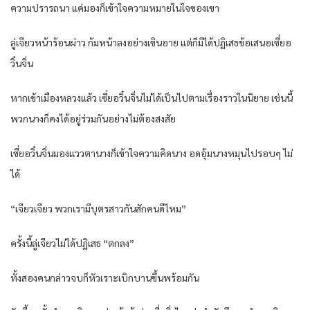
ความปรารถนา แค่มองก็เข้าใจความหมายในใจของเขา
ลู่เจียวหน้าร้อนผ่าว ก้มหน้าลงอย่างเขินอาย แต่ก็มิได้ปฏิเสธข้อเสนอเซี่ยอ
วิ๋นจิ่น
หากเข้าเมืองหลวงแล้ว เซี่ยอวิ๋นจิ่นไม่ได้เป็นไปตามเรื่องราวในนิยาย เช่นนี้
พวกนางก็คงได้อยู่ร่วมกันอย่างไม่ต้องสงสัย
เซี่ยอวิ๋นจิ่นมองแววตานางก็เข้าใจความคิดนาง อดอุ้มนางหมุนไปรอบๆ ไม่
ได้
“เจียวเจียว พวกเรามีบุตรสาวกันสักคนดีไหม”
ครั้งนี้ลู่เจียวไม่ได้ปฏิเสธ “ตกลง”
ทั้งสองคนกล่าวจบก็หัวเราะเบิกบานขึ้นพร้อมกัน