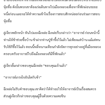
หุ้ยซื่อ ดังนั้นพวกเขาต้องเร่งเดินทางไปเมืองหลวงเพื่อหาที่พักผ่อนระยะ
หนึ่งก่อน และจะได้ทำความเข้าใจเรื่องการสอบสักหน่อยก่อนร่วมการสอบ
หุ้ยซื่อ
ลู่เจียวพยักหน้า หันไปมองฉีเหล่ย ฉีเหล่ยรีบกล่าวว่า “อาจารย์ ก่อนหน้านี้
ท่านให้ข้าช่วยซื้อบ้าน ข้าฝากท่านปู่ข้าซื้อไว้แล้ว ไม่เพียงแต่บ้าน แม้แต่คน
รับใช้ก็ซื้อไว้แล้ว ตอนนี้หลี่หนานเทียนกำลังจัดการทุกอย่างอยู่ที่เมืองหลวง
ครอบครัวอาจารย์ไปถึงเมืองหลวงก็มีที่พักแล้ว”
ลู่เจียวยิ้มกล่าวขอบคุณฉีเหล่ย “ขอบคุณเจ้าแล้ว”
“อาจารย์เกรงใจอันใดกับข้า”
ฉีเหล่ยไม่รับคำขอบคุณ เขาคิดว่าได้ทำอะไรให้อาจารย์เป็นเรื่องสมควร
ส่วนลู่เจียวก็กล่าวขอบคุณผู้อื่นด้วยความเคยชิน