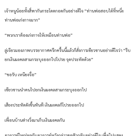
เจ้าหนูน้อยทั้งสี่พากันกระโดดกอดกันอย่างดีใจ “ท่านพ่อสอบได้ที่หนึ่ง
ท่านพ่อเก่งกาจมาก”
“พวกเราต้องเก่งกาจให้เหมือนท่านพ่อ”
ลู่เจียวมองภาพบรรยากาศครึกครื้นนี้แล้วก็สั่งการเซียวซานอย่างดีใจว่า “รีบ
ยกเงินมงคลสามกระบุงออกไปโปรย จุดประทัดด้วย”
“ขอรับ เหนียงจื่อ”
เซียวซานนำคนไปยกเงินมงคลสามกระบุงออกไป
เสียงประทัดดังขึ้นทันที เงินมงคลก็โปรยออกไป
เพื่อนบ้านต่างวิ่งมาเก็บเงินมงคลกัน
อาจารย์ใหญ่หลูกับอาจารย์หวังกล่าวขอตัวกลับอย่างดีใจ เพื่อไปแสดง