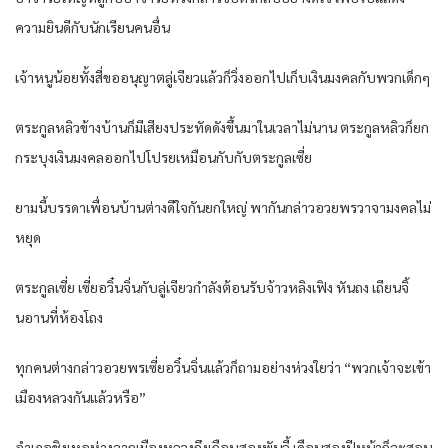
ความยินดีกับนักเรียนคนอื่น
เจ้าหนูน้อยทั้งสี่ขออนุญาตลู่เจียวแล้วก็วิ่งออกไปเก็บเงินมงคลกับพวกเด็กๆ
ตระกูลหลิวข้างบ้านก็มีเสียงประทัดดังขึ้นมาในเวลาไม่นาน ตระกูลหลิวก็ยก
กระบุงเงินมงคลออกไปโปรยเหมือนกับกับตระกูลเซี่ย
ยามนี้บรรดาเพื่อนบ้านต่างดีใจกันยกใหญ่ พากันกล่าวอวยพรวาจามงคลไม่
หยุด
ตระกูลเซี่ย เซี่ยอวิ๋นจิ่นกับลู่เจียวกำลังต้อนรับจ้าวหลิงเฟิง หันถง เถียนจิ้
นอานที่ห้องโถง
ทุกคนต่างกล่าวอวยพรเซี่ยอวิ๋นจิ่นแล้วก็ถามอย่างห่วงใยว่า “พวกเจ้าจะเข้า
เมืองหลวงกันแล้วหรือ”
อำเภอชิงเหอห่างจากเมืองหลวงถึงเกือบสองพันลี้ เดือนสองปีหน้าก็จะสอบ