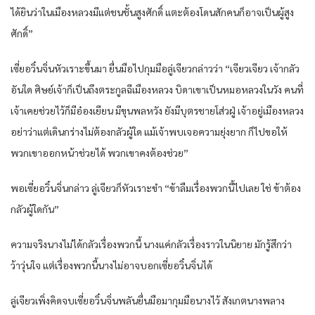
ได้ยินว่าในเมืองหลวงมีแต่ชนชั้นสูงศักดิ์ แตะต้องโดนสักคนก็อาจเป็นผู้สูง
ศักดิ์”
เซี่ยอวิ๋นจิ่นหัวเราะขึ้นมา ยื่นมือไปกุมมือลู่เจียวกล่าวว่า “เจียวเจียว เจ้ากลัว
อันใด ศิษย์เจ้าก็เป็นถึงตระกูลฉีเมืองหลวง บิดาเขาเป็นหมอหลวงในวัง คนที่
เจ้าเคยช่วยไว้ก็มีอ๋องเยียน มีขุนพลหวัง ยังมีบุตรชายโส่วฝู่ เจ้าอยู่เมืองหลวง
อย่าว่าแต่เดินกร่างไม่ต้องกลัวผู้ใด แม้เจ้าพบเจอความยุ่งยาก ก็ไปขอให้
พวกเขาออกหน้าช่วยได้ พวกเขาคงต้องช่วย”
พอเซี่ยอวิ๋นจิ่นกล่าว ลู่เจียวก็หัวเราะขำ “ข้าลืมเรื่องพวกนี้ไปเลย ใช่ ข้าต้อง
กลัวผู้ใดกัน”
ความจริงนางไม่ได้กลัวเรื่องพวกนี้ นางแค่กลัวเรื่องราวในนิยาย มักรู้สึกว่า
ว้าวุ่นใจ แต่เรื่องพวกนี้นางไม่อาจบอกเซี่ยอวิ๋นจิ่นได้
ลู่เจียวเพิ่งคิดจบเซี่ยอวิ๋นจิ่นพลันยื่นมือมากุมมือนางไว้ สังเกตนางพลาง