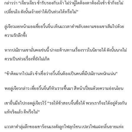
กล่าวว่า “เจียวเจียว ข้ารับรองกับเจ้า ไม่ว่าผู้ใดต้องตาต้องใจข้า ข้าก็จะไม่
เปลี่ยนใจ ดังนั้นเจ้าอย่าได้เป็นห่วงได้หรือไม่”
ลู่เจียวเงยหน้ามองเซี่ยอวิ๋นจิ่น เห็นแววตาดำขลับงดงามของเขาเต็มไปด้วย
ความรักลึกซึ้ง
หากปณิธานเขามั่นคงเช่นนี้ น่าจะต้านทานเรื่องราวในนิยายได้ ดังนั้นนางไม่
ควรเป็นห่วงเรื่องที่ยังไม่เกิด
“ข้าคิดมากไปแล้ว ข้าเชื่อว่าอวิ๋นจิ่นต้องเป็นคนที่มีปณิธานหนักแน่น”
พอลู่เจียวกล่าว เซี่ยอวิ๋นจิ่นก็หัวเราะขึ้นมา สีหน้าเปี่ยมด้วยความอ่อนโยน
เขายื่นมือไปกอดลู่เจียวไว้ “รอให้ข้าสอบจิ้นซื่อได้ พวกเราก็จะได้อยู่ด้วยกัน
แท้จริงแล้ว ดีหรือไม่”
แววตาดำลุ่มลึกของเขาร้อนแรงดังลูกไฟลุกโชน เปลวไฟแฝงกลิ่นอายแห่ง