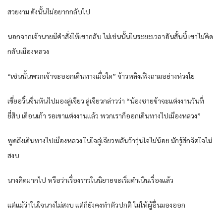
สวยงาม ดังนั้นไม่อยากกลับไป
นอกจากเจ้านายมีคำสั่งให้เขากลับ ไม่เช่นนั้นในระยะเวลาอันสั้นนี้ เขาไม่คิด
กลับเมืองหลวง
“เช่นนั้นพวกเจ้าจะออกเดินทางเมื่อใด” จ้าวหลิงเฟิงถามอย่างห่วงใย
เซี่ยอวิ๋นจิ่นหันไปมองลู่เจียว ลู่เจียวกล่าวว่า “น้องชายข้าจะแต่งงานวันที่
ยี่สิบ เดือนเก้า รอเขาแต่งงานแล้ว พวกเราก็ออกเดินทางไปเมืองหลวง”
พูดถึงเดินทางไปเมืองหลวง ในใจลู่เจียวพลันว้าวุ่นใจไม่น้อย มักรู้สึกจิตใจไม่
สงบ
นางคิดมากไป หรือว่าเรื่องราวในนิยายจะเริ่มดำเนินเรื่องแล้ว
แต่แม้ว่าในใจนางไม่สงบ แต่ก็ยังคงทำตัวปกติ ไม่ให้ผู้อื่นมองออก