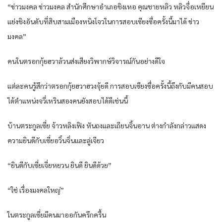
“ข่าวมงคล ข่าวมงคล สำนักศึกษาอำเภอชิงเหอ คุณชายหลิว หลิวจื่อเหยียน
แย่งชิงอันดับที่สิบสามเมืองหนิงโจวในการสอบเซียงซื่อครั้งนี้มาได้ ข่าว
มงคล”
คนในตรอกกุ้ยฮวาล้วนส่งเสียงวิพากษ์วิจารณ์กันอย่างดีใจ
แต่ละคนรู้สึกว่าตรอกกุ้ยฮวาฮวงจุ้ยดี การสอบเซียงซื่อครั้งนี้ถึงกับมีคนสอบ
ได้ตำแหน่งจวี่เหรินสองคนยังสอบได้ดีเช่นนี้
บ้านตระกูลเซี่ย จ้าวหลิงเฟิง หันถงและเถียนจิ้นอาน ต่างกำลังกล่าวแสดง
ความยินดีกับเซี่ยอวิ๋นจิ่นและลู่เจียว
“ยินดีกับเซี่ยเจี่ยหยวน ยินดี ยินดีด้วย”
“ใช่ เรื่องมงคลใหญ่”
ในตระกูลเซี่ยมีคนมาออกันครึกครื้น