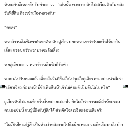
หันถงกับฉีเหล่ยรีบรับคำกล่าวว่า “เช่นนั้น พวกเรากลับไปเตรียมตัวกัน หลัง
วันที่ยี่สิบ ก็จะเข้าเมืองหลวงกัน”
“ตกลง”
พวกจ้าวหลิงเฟิงพากันขอตัวกลับ ลู่เจียวบอกพวกเขาว่าวันมะรืนให้มากิน
เลี้ยง ครอบครัวพวกนางจะจัดเลี้ยง
พอลู่เจียวกล่าว พวกจ้าวหลิงเฟิงก็รับคำ
พอคนไปกันหมดแล้ว เซี่ยอวิ๋นจิ่นก็ยื่นมือไปกุมมือลู่เจียว ถามอย่างห่วงใยว่า
“เจียวเจียว ก่อนหน้านี้ข้าเห็นสีหน้าเจ้าไม่ค่อยดี เป็นอันใดไปหรือ”
ลู่เจียวหันไปมองเซี่ยอวิ๋นจิ่นอย่างแปลกใจ คิดไม่ถึงว่าอารมณ์เล็กน้อยของ
ตนเองเช่นนี้ คนผู้นี้ถึงกับรู้สึกได้ ช่างจิตใจละเอียดอ่อนเสียจริง
“ไม่มีอันใด แค่รู้สึกเป็นห่วงว่าหลังจากไปถึงเมืองหลวง จะเกิดเรื่องอะไรบ้าง