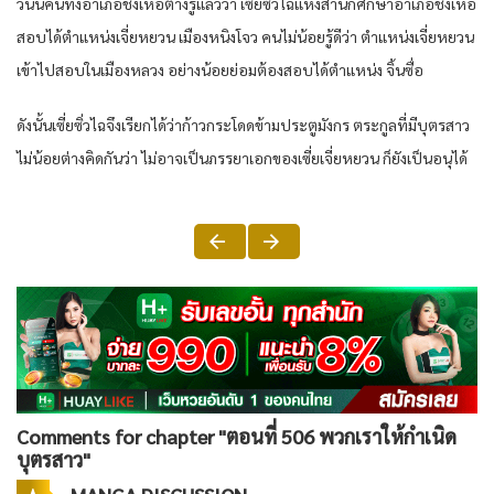
วันนี้คนทั้งอำเภอชิงเหอต่างรู้แล้วว่า เซี่ยซิ่วไฉแห่งสำนักศึกษาอำเภอชิงเหอ
สอบได้ตำแหน่งเจี่ยหยวน เมืองหนิงโจว คนไม่น้อยรู้ดีว่า ตำแหน่งเจี่ยหยวน
เข้าไปสอบในเมืองหลวง อย่างน้อยย่อมต้องสอบได้ตำแหน่ง จิ้นซื่อ
ดังนั้นเซี่ยซิ่วไฉจึงเรียกได้ว่าก้าวกระโดดข้ามประตูมังกร ตระกูลที่มีบุตรสาว
ไม่น้อยต่างคิดกันว่า ไม่อาจเป็นภรรยาเอกของเซี่ยเจี่ยหยวน ก็ยังเป็นอนุได้
Comments for chapter "ตอนที่ 506 พวกเราให้กำเนิด
บุตรสาว"