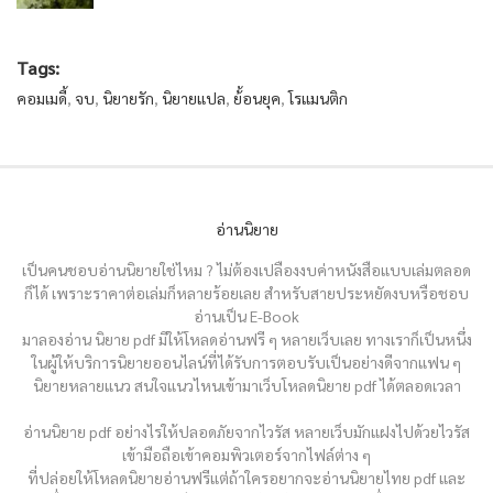
Tags:
คอมเมดี้
,
จบ
,
นิยายรัก
,
นิยายแปล
,
ย้้อนยุค
,
โรแมนติก
อ่านนิยาย
เป็นคนชอบอ่านนิยายใช่ไหม ? ไม่ต้องเปลืองงบค่าหนังสือแบบเล่มตลอด
ก็ได้ เพราะราคาต่อเล่มก็หลายร้อยเลย สำหรับสายประหยัดงบหรือชอบ
อ่านเป็น E-Book
มาลองอ่าน นิยาย pdf มีให้โหลดอ่านฟรี ๆ หลายเว็บเลย ทางเราก็เป็นหนึ่ง
ในผู้ให้บริการนิยายออนไลน์ที่ได้รับการตอบรับเป็นอย่างดีจากแฟน ๆ
นิยายหลายแนว สนใจแนวไหนเข้ามาเว็บโหลดนิยาย pdf ได้ตลอดเวลา
อ่านนิยาย pdf อย่างไรให้ปลอดภัยจากไวรัส หลายเว็บมักแฝงไปด้วยไวรัส
เข้ามือถือเข้าคอมพิวเตอร์จากไฟล์ต่าง ๆ
ที่ปล่อยให้โหลดนิยายอ่านฟรีแต่ถ้าใครอยากจะอ่านนิยายไทย pdf และ