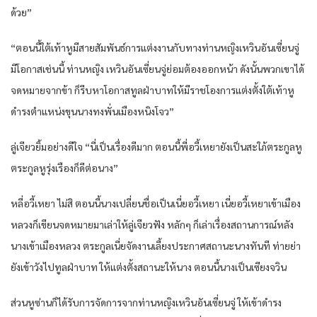
ด้วย”
“ตอนนี้ใต้เท้าหูมีสายสัมพันธ์การแต่งงานกับทางท่านหญิงเหวินอันเซี่ยนจู่
มีโอกาสเช่นนี้ ท่านหญิง เหวินอันเซี่ยนจู่ย่อมต้องออกหน้า ดังนั้นพวกเขาได้
จดหมายจากข้า ก็รีบหาโอกาสทูลฝ่าบาทให้มีราชโองการแต่งตั้งใต้เท้าหู
ดำรงตำแหน่งขุนนางทงพั่นเมืองหนิงโจว”
ลู่เจียวยิ้มอย่างดีใจ “นี่เป็นเรื่องดีมาก ตอนนี้พี่อวี้เหยายังเป็นสะใภ้ตระกูลหู
ตระกูลหูรุ่งเรืองก็ดีต่อนาง”
หลี่อวี้เหยา ไม่สิ ตอนนี้นางเปลี่ยนชื่อเป็นเนี่ยอวี้เหยา เนี่ยอวี้เหยาเข้าเมือง
หลวงก็เขียนจดหมายมาเล่าให้ลู่เจียวฟัง หลักๆ ก็เล่าเรื่องสถานการณ์หลัง
นางเข้าเมืองหลวง ตระกูลเนี่ยจัดงานเลี้ยงประกาศสถานะนางทันที ท่ายย่า
ยังเข้าวังไปทูลฝ่าบาท ให้แต่งตั้งสถานะให้นาง ตอนนี้นางเป็นเซียงจวิน
ส่วนหูซ่านก็ได้รับการจัดการจากท่านหญิงเหวินอันเซี่ยนจู่ ให้เข้าดำรง