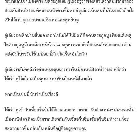
รถม้าแล่นเข้าเมืองตรงไปตระกูลเซี่ย ผู้ใดจะรู้ว่าพอเลี้ยวโค้งกลับมีรถม้าสอง
สามคันสวนไป ลมพัดม่านหน้าต่างขึ้นพอดี ลู่เจียวเห็นคนที่นั่งในรถม้าอีกฝั่ง
เป็นใต้เท้าหู นายอำเภอชิงเหอและฮูหยินหู
ลู่เจียวอดเลิกม่านขึ้นมองออกไปไม่ได้ ไม่ผิด ก็คือคนตระกูลหู เพียงแต่เหตุ
ใดตระกูลหูจึงมาเมืองหนิงโจว และดูขบวนรถม้าที่ตามหลังพวกเขามา ด้าน
หลังยังมีบ่าวรับใช้ไม่น้อย นี่มันเกิดเรื่องอันใดกัน
ลู่เจียวพลันคิดถึงว่าตำแหน่งขุนนางทงพั่นเมืองหนิงโจวที่ว่างลง หรือว่า
ใต้เท้าหูได้เลื่อนเป็นขุนนางทงพั่นเมืองหนิงโจวแล้ว
หากเป็นเช่นนี้ นับว่าเป็นเรื่องดี
ใต้เท้าหูเข้ากับเซี่ยอวิ๋นจิ่นได้ดีมาตลอด หากเขามารับตำแหน่งขุนนางทงพั่น
เมืองหนิงโจว ก็จะเป็นพวกเดียวกันกับเซี่ยอวิ๋นจิ่น เซี่ยอวิ๋นจิ่นทำงานก็จะ
สะดวกมากขึ้น กลับกัน หลินจือฝู่ก็จะถูกควบคุม