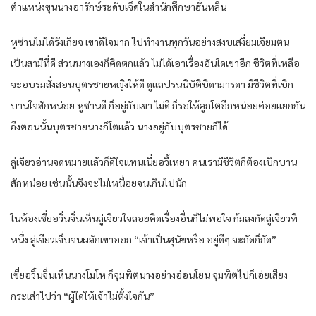
ตำแหน่งขุนนางอารักษ์ระดับเจ็ดในสำนักศึกษาฮั่นหลิน
หูซ่านไม่ได้รังเกียจ เขาดีใจมาก ไปทำงานทุกวันอย่างสงบเสงี่ยมเจียมตน
เป็นสามีที่ดี ส่วนนางเองก็คิดตกแล้ว ไม่ได้เอาเรื่องอันใดเขาอีก ชีวิตที่เหลือ
จะอบรมสั่งสอนบุตรชายหญิงให้ดี ดูแลปรนนิบัติบิดามารดา มีชีวิตที่เบิก
บานใจสักหน่อย หูซ่านดี ก็อยู่กับเขา ไม่ดี ก็รอให้ลูกโตอีกหน่อยค่อยแยกกัน
ถึงตอนนั้นบุตรชายนางก็โตแล้ว นางอยู่กับบุตรชายก็ได้
ลู่เจียวอ่านจดหมายแล้วก็ดีใจแทนเนี่ยอวี้เหยา คนเรามีชีวิตก็ต้องเบิกบาน
สักหน่อย เช่นนั้นจึงจะไม่เหนื่อยจนเกินไปนัก
ในห้องเซี่ยอวิ๋นจิ่นเห็นลู่เจียวใจลอยคิดเรื่องอื่นก็ไม่พอใจ ก้มลงกัดลู่เจียวที
หนึ่ง ลู่เจียวเจ็บจนผลักเขาออก “เจ้าเป็นสุนัขหรือ อยู่ดีๆ จะกัดก็กัด”
เซี่ยอวิ๋นจิ่นเห็นนางโมโห ก็จุมพิตนางอย่างอ่อนโยน จุมพิตไปก็เอ่ยเสียง
กระเส่าไปว่า “ผู้ใดให้เจ้าไม่ตั้งใจกัน”