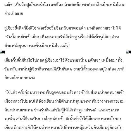
แม้เขาเป็นจือฝู่เมืองหนิงโจว แต่ก็ไม่กล้าแตะต้องชากับเกลือเมืองหนิงโจวอ
ย่างเปิดเผย
ลู่เจียวยิ่งคิดก็ยิ่งดีใจ พอเซี่ยอวิ๋นจิ่นกลับมาตอนค่ำ นางก็อดถามเขาไม่ได้
“วันนี้ตอนข้าเข้าเมือง เห็นครอบครัวใต้เท้าหู หรือว่าใต้เท้าหูได้มาดำรง
ตำแหน่งขุนนางทงพั่นเมืองหนิงโจวแล้ว”
เซี่ยอวิ๋นจิ่นยื่นมือไปกอดลู่เจียวเอาไว้ ดึงนางมานั่งบนตักเขา เหนื่อยมาทั้ง
วัน กลับมาเห็นลู่เจียวก็อารมณ์ดีเป็นพิเศษ ยามนี้ทั้งสองคนอยู่ในห้อง เขาก็
คิดจะโอบกอดนาง
“ใช่แล้ว ครั้งก่อนหวางทงพั่นถูกคนลอบสังหาร ข้ารีบส่งคนนำจดหมายเข้า
เมืองหลวงไปมอบให้อ๋องเยียน ว่ามีตำแหน่งขุนนางทงพั่นว่าง ทางการย่อม
ต้องส่งคนมาแทน ข้าครุ่นคิดแล้วไม่สู้ให้ใต้เท้าหูมาดำรงตำแหน่งขุนนาง
ทงพั่น เช่นนี้ก็จะเป็นประโยชน์ต่อข้า ดังนั้นข้าจึงได้เขียนจดหมายถึงอ๋อง
เยียน อีกอย่างยังให้คนนำจดหมายไปถึงท่านหญิงเหวินอันเซี่ยนจู่อีกฉบับ