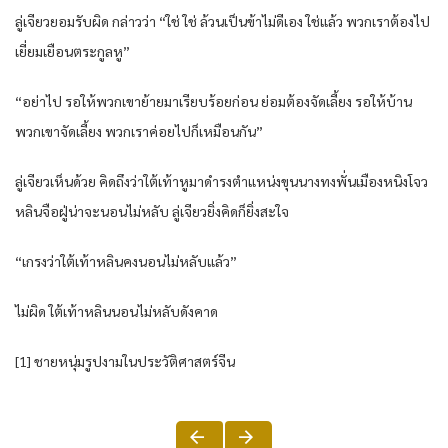
ลู่เจียวยอมรับผิด กล่าวว่า “ใช่ ใช่ ล้วนเป็นข้าไม่ดีเอง ใช่แล้ว พวกเราต้องไป
เยี่ยมเยือนตระกูลหู”
“อย่าไป รอให้พวกเขาย้ายมาเรียบร้อยก่อน ย่อมต้องจัดเลี้ยง รอให้บ้าน
พวกเขาจัดเลี้ยง พวกเราค่อยไปก็เหมือนกัน”
ลู่เจียวเห็นด้วย คิดถึงว่าใต้เท้าหูมาดำรงตำแหน่งขุนนางทงพั่นเมืองหนิงโจว
หลินจือฝู่น่าจะนอนไม่หลับ ลู่เจียวยิ่งคิดก็ยิ่งสะใจ
“เกรงว่าใต้เท้าหลินคงนอนไม่หลับแล้ว”
ไม่ผิด ใต้เท้าหลินนอนไม่หลับดังคาด
[1] ชายหนุ่มรูปงามในประวัติศาสตร์จีน