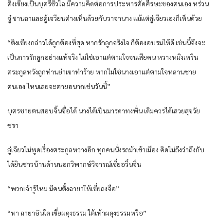
ติงเซียงเป็นบุตรีซิ่วไฉ มีความคิดต่อการประหารตัดศีรษะของตนเอง หร่วน
จู๋ ซานฉาและตู้เจวียนต่างเห็นด้วยกับวาจานาง แม้แต่ลู่เจียวเองก็เห็นด้วย
“ติงเซียงกล่าวได้ถูกต้องที่สุด หากรักลูกจริงใจ ก็ต้องอบรมให้ดี เช่นนี้จึงจะ
เป็นการรักลูกอย่างแท้จริง ไม่ใช่เอาแต่ตามใจจนเสียคน หวางหมิงเหริน
ตระกูลหวังถูกท่านย่าเขาทำร้าย หากไม่ใช่นางเอาแต่ตามใจหลานชาย
ตนเอง ไหนเลยจะตายอนาถเช่นวันนี้”
บุตรชายตนสอบจิ้นซื่อได้ นางได้เป็นมารดาทงพั่น เดิมควรได้เสวยสุขวัย
ชรา
ลู่เจียวไม่พูดเรื่องตระกูลหวางอีก ทุกคนนั่งรถม้าเข้าเมือง คิดไม่ถึงว่าถึงกับ
ได้ยินชาวบ้านด้านนอกวิพากษ์วิจารณ์เซี่ยอวิ๋นจิ่น
“พวกเจ้ารู้ไหม มีคนตั้งฉายาให้เซี่ยถงจือ”
“หา ฉายาอันใด เซี่ยผดุงธรรม ใต้เท้าผดุงธรรมหรือ”