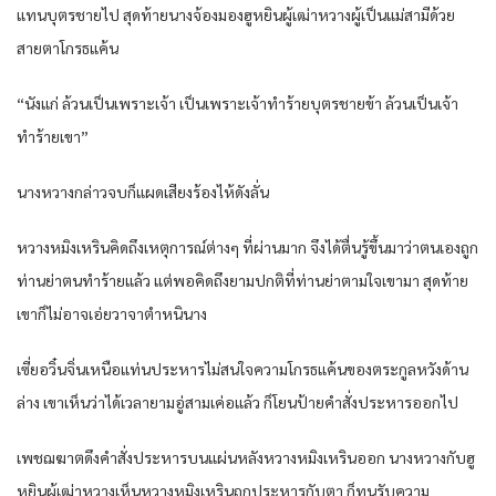
แทนบุตรชายไป สุดท้ายนางจ้องมองฮูหยินผู้เฒ่าหวางผู้เป็นแม่สามีด้วย
สายตาโกรธแค้น
“นังแก่ ล้วนเป็นเพราะเจ้า เป็นเพราะเจ้าทำร้ายบุตรชายข้า ล้วนเป็นเจ้า
ทำร้ายเขา”
นางหวางกล่าวจบก็แผดเสียงร้องไห้ดังลั่น
หวางหมิงเหรินคิดถึงเหตุการณ์ต่างๆ ที่ผ่านมาก จึงได้ตื่นรู้ขึ้นมาว่าตนเองถูก
ท่านย่าตนทำร้ายแล้ว แต่พอคิดถึงยามปกติที่ท่านย่าตามใจเขามา สุดท้าย
เขาก็ไม่อาจเอ่ยวาจาตำหนินาง
เซี่ยอวิ๋นจิ่นเหนือแท่นประหารไม่สนใจความโกรธแค้นของตระกูลหวังด้าน
ล่าง เขาเห็นว่าได้เวลายามอู่สามเค่อแล้ว ก็โยนป้ายคำสั่งประหารออกไป
เพชฌฆาตดึงคำสั่งประหารบนแผ่นหลังหวางหมิงเหรินออก นางหวางกับฮู
หยินผู้เฒ่าหวางเห็นหวางหมิงเหรินถูกประหารกับตา ก็ทนรับความ