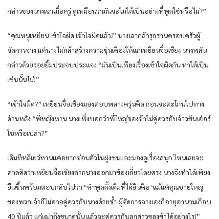
กล่าวของนางเฉาเมื่อครู่ ดูเหมือนว่ามันจะไม่ได้เป็นอย่างที่พูดใช่หรือไม่?”
“คุณหนูเหยียน เข้าใจผิด เข้าใจผิดแล้ว!” นางเฉากล้ารุกรานครอบครัวผู้
จัดการจาง แต่นางไม่กล้าสร้างความขุ่นเคืองให้แก่เหยียนจื่อเซียง นางพลัน
กล่าวด้วยรอยยิ้มประจบประแจง “มันเป็นเพียงเรื่องเข้าใจผิดกัน หาได้เป็น
เช่นนั้นไม่!”
“เข้าใจผิด?” เหยียนจื่อเซียงมองตอบพลางครุ่นคิด ก่อนจะตะโกนไปทาง
ด้านหลัง “พี่หญิงหาน นางเพิ่งบอกว่าพี่ใหญ่ของข้าไม่คู่ควรกับจ้าวซินเอ๋อร์
ใช่หรือเปล่า?”
เดิมทีหลี่เยว่หานแค่อยากซ่อนตัวในฝูงชนและมองดูเรื่องสนุก ไหนเลยจะ
คาดคิดว่าเหยียนจื่อเซียงลากนางออกมาข้องเกี่ยวโดยตรง นางจึงทำได้เพียง
ยืนขึ้นพร้อมตอบกลับไปว่า “คำพูดดั้งเดิมที่ได้ยินคือ ‘แม้แต่คุณชายใหญ่
ของพวกเจ้าก็ไม่อาจคู่ควรกับนางด้วยซ้ำ ผู้จัดการจางเองก็อายุอานามเกือบ
40 ปีแล้ว แก่เฒ่าถึงขนาดนั้น แล้วจะคู่ควรกับลูกสาวของข้าได้อย่างไร!”