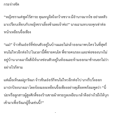
กระจ่างชัด
“หญิงชราแค่พูดไร้สาระ คุณหนูจิตใจกว้างขวาง มีอำนาจมากโข อย่าลดตัว
มาเปรียบเทียบกับหญิงชราเยี่ยงข้าเลยเจ้าค่ะ!” นางเฉาแทบจะคุกเข่าต่อ
หน้าเหยียนจื่อเซียง
“แม่!” จ้าวซินเอ๋อร์ที่ซ่อนตัวอยู่ในบ้านและไม่กล้าออกมาพบใคร ในที่สุดก็
ทนไม่ไหวอีกต่อไป ในเวลานี้พี่ชายคนโต พี่ชายคนรอง และพ่อของนางไม่
อยู่บ้าน นางเฉาจึงสั่งให้นางซ่อนตัวอยู่ในห้องและห้ามออกมาข้างนอกไม่ว่า
อย่างไรก็ตาม
แต่เมื่อเห็นแม่ถูกรังแก จ้าวซินเอ๋อร์ก็ทนไม่ไหวอีกต่อไป นางรีบวิ่งออก
มาปกป้องนางเฉา โดยจ้องมองเหยียนจื่อเซียงอย่างดุเดือดพร้อมพูดว่า “นี่
น่ะหรือลูกสาวผู้สูงศักดิ์ของร้านขายผ้าตระกูลเหยียน กล้าดีอย่างไรถึงได้บุก
เข้ามาเพื่อรังแกผู้อื่นเช่นนี้?”