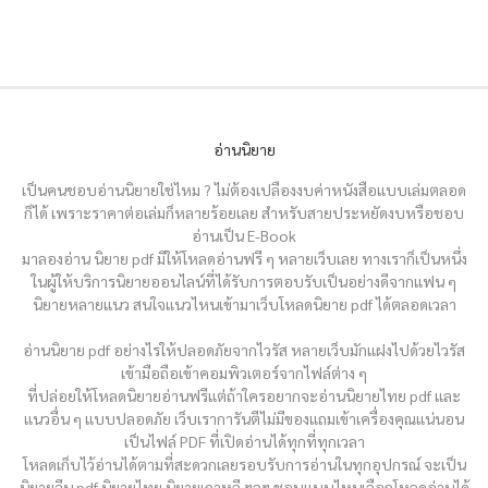
อ่านนิยาย
เป็นคนชอบอ่านนิยายใช่ไหม ? ไม่ต้องเปลืองงบค่าหนังสือแบบเล่มตลอด
ก็ได้ เพราะราคาต่อเล่มก็หลายร้อยเลย สำหรับสายประหยัดงบหรือชอบ
อ่านเป็น E-Book
มาลองอ่าน นิยาย pdf มีให้โหลดอ่านฟรี ๆ หลายเว็บเลย ทางเราก็เป็นหนึ่ง
ในผู้ให้บริการนิยายออนไลน์ที่ได้รับการตอบรับเป็นอย่างดีจากแฟน ๆ
นิยายหลายแนว สนใจแนวไหนเข้ามาเว็บโหลดนิยาย pdf ได้ตลอดเวลา
อ่านนิยาย pdf อย่างไรให้ปลอดภัยจากไวรัส หลายเว็บมักแฝงไปด้วยไวรัส
เข้ามือถือเข้าคอมพิวเตอร์จากไฟล์ต่าง ๆ
ที่ปล่อยให้โหลดนิยายอ่านฟรีแต่ถ้าใครอยากจะอ่านนิยายไทย pdf และ
แนวอื่น ๆ แบบปลอดภัย เว็บเราการันตีไม่มีของแถมเข้าเครื่องคุณแน่นอน
เป็นไฟล์ PDF ที่เปิดอ่านได้ทุกที่ทุกเวลา
โหลดเก็บไว้อ่านได้ตามที่สะดวกเลยรอบรับการอ่านในทุกอุปกรณ์ จะเป็น
นิยายจีน pdf นิยายไทย นิยายเกาหลี ฯลฯ ชอบแบบไหนเลือกโหลดอ่านได้