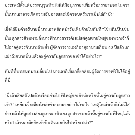
ประเพณีตั้งแต่บรรพบุรุษห้ามไม่ให้มีอนุภรรยาเพิ่มหรือภรรยานอก ในครา
นั้นนางเฉาอาจเกิดความอับอายและใช้ครอบครัวเราเป็นโล่กำบัง”
เมื่อได้ยินคำอธิบายนี้ นางเฉาพยักหน้ารับเห็นด้วยในทันที “ใช่! มันเป็นเช่น
นั้น! ลูกสาวข้างดงามดั่งนางฟ้านางสวรรค์! แม้แต่คุณชายใหญ่ของพวกเจ้าก็
ไม่อาจคู่ควรกับนางด้วยซ้ำ ผู้จัดการจางเองก็อายุอานามเกือบ 40 ปีแล้ว แก่
เฒ่าถึงขนาดนั้น แล้วจะคู่ควรกับลูกสาวของข้าได้อย่างไร!”
ทันทีที่บทสนทนาเปลี่ยนไป นางเฉาก็เริ่มเกลี้ยกล่อมผู้จัดการจางซึ่งไม่ได้อยู่
ที่นี่
“นี่ เจ้าเสียสติไปแล้วหรืออย่างไร พี่ใหญ่ของข้าน่ะหรือที่ไม่คู่ควรกับลูกสาว
เจ้า?” เหยียนจื่อเซียงโพล่งคำออกมาอย่างไม่พอใจ “เหตุใดเล่าเจ้าถึงไม่ฉี่ใส่
อ่าง แล้วให้ลูกสาวส่องดูเงาของตัวเอง ลูกสาวของเจ้านั้นคู่ควรกับพี่ใหญ่แล้ว
หรือ? เจ้าหลงผิดคิดเข้าข้างตัวเองเกินไปหรือเปล่า?”