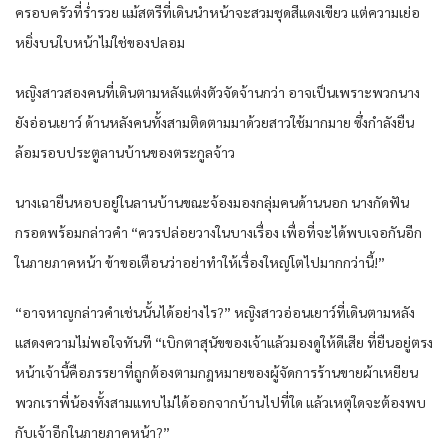
ครอบครัวที่ร่ำรวย แม้สตรีที่เดินนำหน้าจะสวมชุดสีแดงเขียว แต่ความเย่อ
หยิ่งบนใบหน้าไม่ใช่ของปลอม
หญิงสาวสองคนที่เดินตามหลังแต่งตัวจัดจ้านกว่า อาจเป็นเพราะพวกนาง
ยังอ่อนเยาว์ ด้านหลังคนทั้งสามติดตามมาด้วยสาวใช้มากมาย ซึ่งกำลังยืน
ล้อมรอบประตูลานบ้านของตระกูลจ้าว
นางเฉายืนหอบอยู่ในลานบ้านขณะจ้องมองกลุ่มคนด้านนอก นางกัดฟัน
กรอดพร้อมกล่าวคำ “ควรปล่อยวางในบางเรื่อง เพื่อที่จะได้พบเจอกันอีก
ในภายภาคหน้า ข้าขอเตือนว่าอย่าทำให้เรื่องใหญ่โตไปมากกว่านี้!”
“อาจหาญกล่าวคำเช่นนั้นได้อย่างไร?” หญิงสาวอ่อนเยาว์ที่เดินตามหลัง
แสดงความไม่พอใจทันที “เบิกตาสุนัขของเจ้าแล้วมองดูให้ดีเสีย ที่ยืนอยู่ตรง
หน้าเจ้านี้คือภรรยาที่ถูกต้องตามกฎหมายของผู้จัดการร้านขายผ้าเหยียน
พวกเราพี่น้องทั้งสามแทบไม่ได้ออกจากบ้านไปที่ใด แล้วเหตุใดจะต้องพบ
กับเจ้าอีกในภายภาคหน้า?”