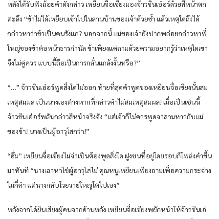
หลังได้รับฟังถ้อยคำดังกล่าว เหยียนจื่อเซียงมองจ้าวซินเอ๋อร์ด้วยสีหน้าตก
ตะลึง “ข้าไม่ได้เหยียบเข้าไปในลานบ้านของเจ้าด้วยซ้ำ แล้วเหตุใดถึงได้
กล่าวหาว่าข้าเป็นคนรังแก? นอกจากนี้ แม่ของเจ้ายังปากพล่อยกล่าวหาพี่
ใหญ่ของข้าต่อหน้าธารกำนัล ข้าเพียงแค่ถามด้วยความอยากรู้ว่าเหตุใดเขา
จึงไม่คู่ควร แบบนี้ถือเป็นการกลั่นแกล้งงั้นหรือ?”
“…” จ้าวซินเอ๋อร์พูดสิ่งใดไม่ออก ท้ายที่สุดคำพูดของเหยียนจื่อเซียงนั้นสม
เหตุสมผล เป็นนางเองต่างหากที่กล่าวคำไม่สมเหตุสมผล! เมื่อเป็นเช่นนี้
จ้าวซินเอ๋อร์พลันกล่าวสีหน้าจริงจัง “แต่เจ้าก็ไม่ควรพูดจาสามหาวกับแม่
ของข้า! นางเป็นผู้อาวุโสกว่า!”
“ฮึ่ม” เหยียนจื่อเซียงไม่จำเป็นต้องพูดสิ่งใด ฝูงชนที่อยู่โดยรอบก็โพล่งคำขึ้น
มาทันที “นางเฉาหาใช่ผู้อาวุโสไม่ คุณหนูเหยียนเพียงถามเพื่อความกระจ่าง
ไม่กี่คำ แต่นางกลับโวยวายใหญ่โตไปเอง”
หลังจากได้ยินเสียงผู้คนจากด้านหลัง เหยียนจื่อเซียงพยักหน้าให้จ้าวซินเอ๋