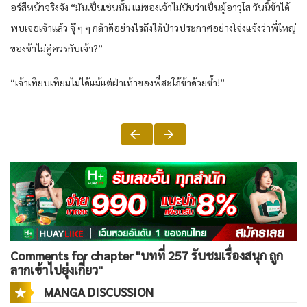
อร์สีหน้าจริงจัง “มันเป็นเช่นนั้น แม่ของเจ้าไม่นับว่าเป็นผู้อาวุโส วันนี้ข้าได้
พบเจอเจ้าแล้ว จุ๊ ๆ ๆ กล้าดีอย่างไรถึงได้ป่าวประกาศอย่างโจ่งแจ้งว่าพี่ใหญ่
ของข้าไม่คู่ควรกับเจ้า?”
“เจ้าเทียบเทียมไม่ได้แม้แต่ฝ่าเท้าของพี่สะใภ้ข้าด้วยซ้ำ!”
Comments for chapter "บทที่ 257 รับชมเรื่องสนุก ถูก
ลากเข้าไปยุ่งเกี่ยว"
MANGA DISCUSSION