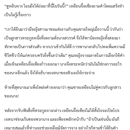
“ฮูหยินจาง ไฉนถึงได้ถ่อมาที่นี่ในวันนี้?” เหยียนจื่อเซียงถามคำโดยแสร้งทำ
เป็นไม่รู้เรื่องราว
“เราได้ยินมาว่ามีหญิงสาวมาขอแต่งงานกับคุณชายใหญ่เมื่อวานนี้ ว่ากันว่า
เป็นลูกสาวตระกูลหนึ่งที่งดงามดั่งนางสวรรค์ จึงได้พาน้องหญิงทั้งสองมา
ทักทายเป็นการส่วนตัว หากเราเข้ากันได้ดี การพานางกลับไปคงเพิ่มความมี
ชีวิตชีวาให้แก่ครอบครัวยิ่งขึ้นกว่าเดิม” คุณหญิงจางฉลาดในการเลือกใช้คำ
เมื่อเห็นเหยียนจื่อเซียงก้าวออกมา นางจึงตระหนักว่ามันไม่ใช่กงการอะไร
ของนางอีกแล้ว จึงได้อธิบายเจตนาของตัวเองให้กระจ่าง
ท้ายที่สุดนางเฉาเพิ่งโพล่งคำออกมาว่า คุณชายเหยียนไม่คู่ควรกับลูกสาว
ของนาง!
หลังจากรับฟังสิ่งที่ตระกูลจางกล่าว เหยียนจื่อเซียงไม่ได้ตั้งใจจะเปิดโปง
เจตนาซ่อนเร้นของพวกนาง และเพียงพยักหน้ารับ “ถ้าเป็นเช่นนั้น มันก็
เหมาะสมแล้วที่ท่านจะช่วยเหลือผู้จัดการจาง อย่างไรก็ตามข้าได้ยินคำ