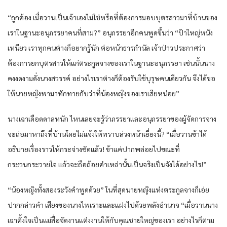
“ถูกต้อง เมื่อวานเป็นเจ้าเองไม่ใช่หรือที่ต้องการมอบบุตรสาวมาที่บ้านของ
เราในฐานะอนุภรรยาคนที่สาม?” อนุภรรยาอีกคนพูดขึ้นว่า “ป้าใหญ่หนัง
เหนียว เราทุกคนต่างก็อยากรู้นัก ต่อหน้าธารกำนัล เจ้าป่าวประกาศว่า
ต้องการยกบุตรสาวให้แก่ตระกูลจางของเราในฐานะอนุภรรยา เช่นนั้นนาง
คงงดงามดั่งนางสวรรค์ อย่างไรเราต่างก็ต้องรับใช้บุรุษคนเดียวกัน จึงได้ขอ
ให้นายหญิงพามาทักทายกับว่าที่น้องหญิงของเราเสียหน่อย”
นางเฉาเดือดดาลหนัก ไหนเลยจะรู้ว่าภรรยาและอนุภรรยาของผู้จัดการจาง
จะถ่อมาหาถึงที่บ้านโดยไม่แจ้งให้ทราบล่วงหน้าเยี่ยงนี้? “เมื่อวานข้าได้
อธิบายเรื่องราวให้กระจ่างชัดแล้ว! ข้าแค่ปากพล่อยไปขณะที่
กระวนกระวายใจ แล้วจะถือถ้อยคำเหล่านั้นเป็นจริงเป็นจังได้อย่างไร!”
“น้องหญิงทั้งสองระวังคำพูดด้วย” ในที่สุดนายหญิงแห่งตระกูลจางก็เอ่ย
ปากกล่าวคำ เสียงของนางไพเราะและแฝงไปด้วยพลังอำนาจ “เมื่อวานนาง
เฉาตั้งใจเป็นแม่สื่อจัดงานแต่งงานให้กับคุณชายใหญ่ของเรา อย่างไรก็ตาม