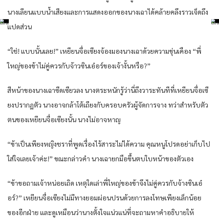
นางเลียนแบบน้ำเสียงและการแสดงออกของนางเฉาได้คล้ายคลึงราวเจ็ดถึง
แปดส่วน
“ใช่! แบบนั้นเลย!” เหยียนจื่อเซียงจ้องมองนางเฉาด้วยความขุ่นเคือง “พี่
ใหญ่ของข้าไม่คู่ควรกับจ้าวซินเอ๋อร์ของเจ้างั้นหรือ?”
สีหน้าของนางเฉาซีดเซียวลง นางตระหนักรู้ว่านี่ถึงวาระทันทีที่เหยียนจื่อเซี
ยงปรากฏตัว นางอาจกล้าโต้เถียงกับครอบครัวผู้จัดการจาง ทว่าสำหรับตัว
ตนของเหยียนจื่อเซียงนั้น นางไม่อาจหาญ
“ข้าเป็นเพียงหญิงชราที่พูดเรื่องไร้สาระไม่ได้ความ คุณหนูโปรดอย่าเก็บไป
ใส่ใจเลยเจ้าค่ะ!” ขณะกล่าวคำ นางเฉายกมือขึ้นตบใบหน้าของตัวเอง
“ข้าขอถามเจ้าหน่อยเถิด เหตุใดเล่าพี่ใหญ่ของข้าจึงไม่คู่ควรกับจ้างซินเอ๋
อร์?” เหยียนจื่อเซียงไม่มีทางยอมผ่อนปรนด้วยการลงโทษเพียงเล็กน้อย
ของอีกฝ่าย และดูเหมือนว่านางตั้งใจแน่วแน่ที่จะถามหาคำอธิบายให้