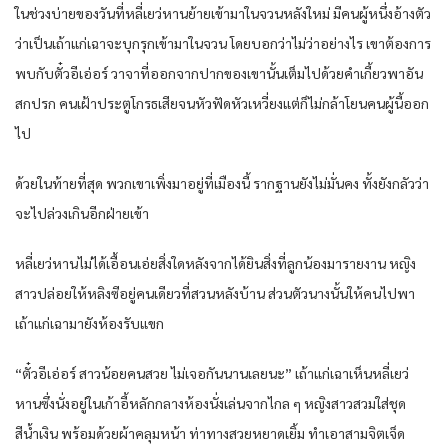
ในช่วงบ่ายของวันที่หลี่เยว่หานย้ายเข้ามาในจวนหลังใหม่ มีคนผู้หนึ่งอ้างตัว
ว่าเป็นเถ้าแก่เฉาจะบุกรุกเข้ามาในจวน โดยบอกว่าไม่ว่าอย่างไร เขาต้องการ
พบกับตั๋วอีเอ่อร์ วาจาที่ออกจากปากของเขานั้นเต็มไปด้วยคำเกี้ยวพาอัน
สกปรก คนเฝ้าประตูโกรธเสียจนหัวฟัดหัวเหวี่ยงแต่ก็ไม่กล้าโยนคนผู้นี้ออก
ไป
ด้วยในท้ายที่สุด พวกเขาเพิ่งมาอยู่ที่เมืองนี้ รากฐานยังไม่มั่นคง ทั้งยังกลัวว่า
จะไปล่วงเกินอีกฝ่ายเข้า
หลี่เยว่หานไม่ได้เอื้อนเอ่ยสิ่งใดหลังจากได้ยินสิ่งที่ลูกน้องมารายงาน หญิง
สาวปล่อยให้หลิงซีอยู่คนเดียวที่สวนหลังบ้าน ส่วนตัวนางนั้นให้คนไปพา
เถ้าแก่เฉามายังห้องรับแขก
“ตั๋วอีเอ่อร์ สาวน้อยคนสวย ไม่เจอกันนานเลยนะ” เถ้าแก่เฉาเห็นหลี่เยว่
หานซึ่งนั่งอยู่ในเก้าอี้หลักกลางห้องนั่งเล่นจากไกล ๆ หญิงสาวสวมใส่ชุด
สีน้ำเงิน พร้อมด้วยผ้าคลุมหน้า ท่าทางสวยหยาดเยิ้ม ทำเอาสามจิตเจ็ด