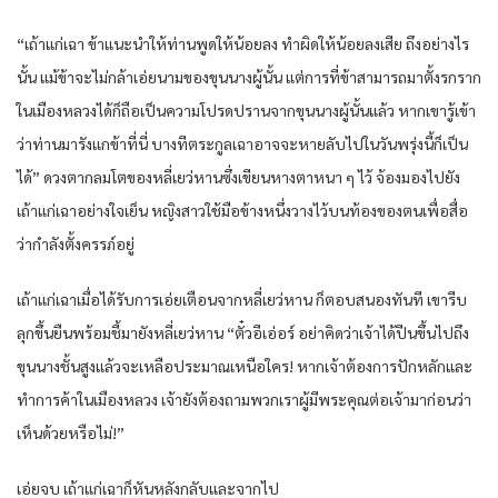
“เถ้าแก่เฉา ข้าแนะนำให้ท่านพูดให้น้อยลง ทำผิดให้น้อยลงเสีย ถึงอย่างไร
นั้น แม้ข้าจะไม่กล้าเอ่ยนามของขุนนางผู้นั้น แต่การที่ข้าสามารถมาตั้งรกราก
ในเมืองหลวงได้ก็ถือเป็นความโปรดปรานจากขุนนางผู้นั้นแล้ว หากเขารู้เข้า
ว่าท่านมารังแกข้าที่นี่ บางทีตระกูลเฉาอาจจะหายลับไปในวันพรุ่งนี้ก็เป็น
ได้” ดวงตากลมโตของหลี่เยว่หานซึ่งเขียนหางตาหนา ๆ ไว้ จ้องมองไปยัง
เถ้าแก่เฉาอย่างใจเย็น หญิงสาวใช้มือข้างหนึ่งวางไว้บนท้องของตนเพื่อสื่อ
ว่ากำลังตั้งครรภ์อยู่
เถ้าแก่เฉาเมื่อได้รับการเอ่ยเตือนจากหลี่เยว่หาน ก็ตอบสนองทันที เขารีบ
ลุกขึ้นยืนพร้อมชี้มายังหลี่เยว่หาน “ตั๋วอีเอ่อร์ อย่าคิดว่าเจ้าได้ปีนขึ้นไปถึง
ขุนนางชั้นสูงแล้วจะเหลือประมาณเหนือใคร! หากเจ้าต้องการปักหลักและ
ทำการค้าในเมืองหลวง เจ้ายังต้องถามพวกเราผู้มีพระคุณต่อเจ้ามาก่อนว่า
เห็นด้วยหรือไม่!”​
เอ่ยจบ เถ้าแก่เฉาก็หันหลังกลับและจากไป​