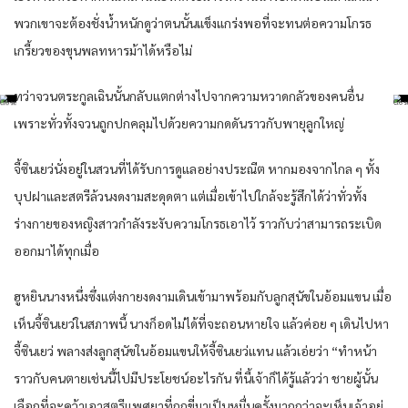
พวกเขาจะต้องชั่งน้ำหนักดูว่าตนนั้นแข็งแกร่งพอที่จะทนต่อความโกรธ
เกรี้ยวของขุนพลทหารม้าได้หรือไม่​
ทว่าจวนตระกูลเฉินนั้นกลับแตกต่างไปจากความหวาดกลัวของคนอื่น
เพราะทั่วทั้งจวนถูกปกคลุมไปด้วยความกดดันราวกับพายุลูกใหญ่
จี้ซินเยว่นั่งอยู่ในสวนที่ได้รับการดูแลอย่างประณีต หากมองจากไกล ๆ ทั้ง
บุปฝาและสตรีล้วนงดงามสะดุดตา แต่เมื่อเข้าไปใกล้จะรู้สึกได้ว่าทั่วทั้ง
ร่างกายของหญิงสาวกำลังระงับความโกรธเอาไว้ ราวกับว่าสามารถระเบิด
ออกมาได้ทุกเมื่อ
ฮูหยินนางหนึ่งซึ่งแต่งกายงดงามเดินเข้ามาพร้อมกับลูกสุนัขในอ้อมแขน เมื่อ
เห็นจี้ซินเยว่ในสภาพนี้ นางก็อดไม่ได้ที่จะถอนหายใจ แล้วค่อย ๆ เดินไปหา
จี้ซินเยว่ พลางส่งลูกสุนัขในอ้อมแขนให้จี้ซินเยว่แทน แล้วเอ่ยว่า “ทำหน้า
ราวกับคนตายเช่นนี้ไปมีประโยชน์อะไรกัน ที่นี้เจ้าก็ได้รู้แล้วว่า ชายผู้นั้น
เลือกที่จะคว้าเอาสตรีแพศยาที่ถูกขี่มาเป็นหมื่นครั้งมากกว่าจะเห็นเจ้าอยู่