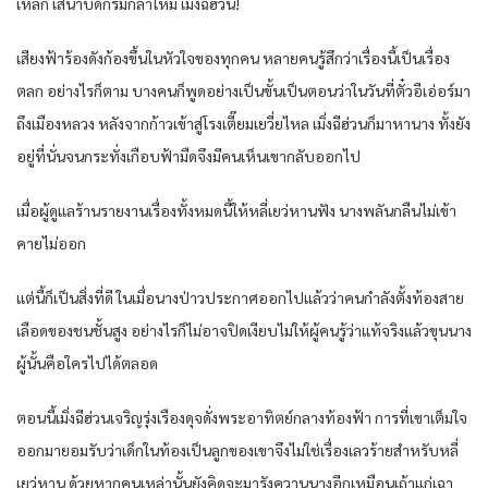
เหล็ก เสนาบดีกรมกลาโหม เมิ่งฉีฮ่วน!​
เสียงฟ้าร้องดังก้องขึ้นในหัวใจของทุกคน หลายคนรู้สึกว่าเรื่องนี้เป็นเรื่อง
ตลก อย่างไรก็ตาม บางคนก็พูดอย่างเป็นขั้นเป็นตอนว่าในวันที่ตั๋วอีเอ่อร์มา
ถึงเมืองหลวง หลังจากก้าวเข้าสู่โรงเตี๊ยมเยวี่ยไหล เมิ่งฉีฮ่วนก็มาหานาง ทั้งยัง
อยู่ที่นั่นจนกระทั่งเกือบฟ้ามืดจึงมีคนเห็นเขากลับออกไป
เมื่อผู้ดูแลร้านรายงานเรื่องทั้งหมดนี้ให้หลี่เยว่หานฟัง นางพลันกลืนไม่เข้า
คายไม่ออก
แต่นี้ก็เป็นสิ่งที่ดี ในเมื่อนางป่าวประกาศออกไปแล้วว่าคนกำลังตั้งท้องสาย
เลือดของชนชั้นสูง อย่างไรก็ไม่อาจปิดเงียบไม่ให้ผู้คนรู้ว่าแท้จริงแล้วขุนนาง
ผู้นั้นคือใครไปได้ตลอด​
ตอนนี้เมิ่งฉีฮ่วนเจริญรุ่งเรืองดุจดั่งพระอาทิตย์กลางท้องฟ้า การที่เขาเต็มใจ
ออกมายอมรับว่าเด็กในท้องเป็นลูกของเขาจึงไม่ใช่เรื่องเลวร้ายสำหรับหลี่
เยว่หาน ด้วยหากคนเหล่านั้นยังคิดจะมารังควานนางอีกเหมือนเถ้าแก่เฉา