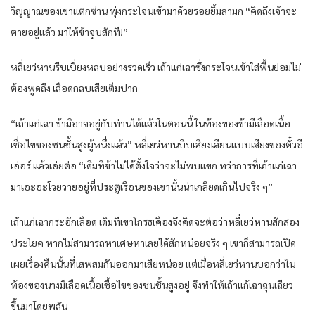
วิญญาณของเขาแตกซ่าน พุ่งกระโจนเข้ามาด้วยรอยยิ้มลามก “คิดถึงเจ้าจะ
ตายอยู่แล้ว มาให้ข้าจูบสักที!”
หลี่เยว่หานรีบเบี่ยงหลบอย่างรวดเร็ว เถ้าแก่เฉาซึ่งกระโจนเข้าใส่พื้นย่อมไม่
ต้องพูดถึง เลือดกลบเสียเต็มปาก
“เถ้าแก่เฉา ข้ามิอาจอยู่กับท่านได้แล้วในตอนนี้ ในท้องของข้ามีเลือดเนื้อ
เชื่อไขของชนชั้นสูงผู้หนึ่งแล้ว” หลี่เยว่หานบีบเสียงเลียนแบบเสียงของตั๋วอี
เอ่อร์ แล้วเอ่ยต่อ “เดิมทีข้าไม่ได้ตั้งใจว่าจะไม่พบแขก ทว่าการที่เถ้าแก่เฉา
มาเอะอะโวยวายอยู่ที่ประตูเรือนของเขานั้นน่าเกลียดเกินไปจริง ๆ”
เถ้าแก่เฉากระอักเลือด เดิมทีเขาโกรธเคืองจึงคิดจะต่อว่าหลี่เยว่หานสักสอง
ประโยค หากไม่สามารถหาเศษหาเลยได้สักหน่อยจริง ๆ เขาก็สามารถเปิด
เผยเรื่องคืนนั้นที่เสพสมกันออกมาเสียหน่อย แต่เมื่อหลี่เยว่หานบอกว่าใน
ท้องของนางมีเลือดเนื้อเชื้อไขของชนชั้นสูงอยู่ จึงทำให้เถ้าแก้เฉาฉุนเฉียว
ขึ้นมาโดยพลัน