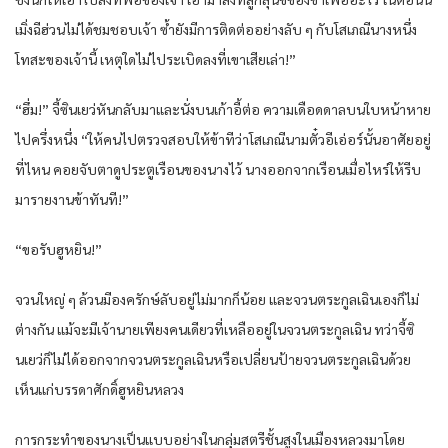
เมิ่งฉีฮ่วนไม่ได้ชมชอบเจ้า ซ้ำยังมีการติดต่ออย่างลับ ๆ กับโสเภณีนางหนึ่ง
โทสะของเจ้านี้ เหตุใดไม่ไประเบิดลงที่เขาเสียเล่า!”​
“ฮึ่ม!” จี้ซินเยว่หันกลับมาและนั่งบนเก้าอี้ต่อ ความเดือดดาลบนใบหน้าหาย
ไปครึ่งหนึ่ง “ให้คนไปตรวจสอบให้ข้าทีว่าโสเภณีนามตั๋วอีเอ่อร์นั้นอาศัยอยู่
ที่ไหน คอยจับตาดูประตูเรือนของนางไว้ นางออกจากเรือนเมื่อไหร่ให้รีบ
มารายงานข้าทันที!”
“ขอรับฮูหยิน!”
จวนใหญ่ ๆ ล้วนมีองครักษ์ลับอยู่ไม่มากก็น้อย และจวนตระกูลเฉินเองก็ไม่
ต่างกัน แม้จะมีเจ้านายเพียงคนเดียวที่เหลืออยู่ในจวนตระกูลเฉิน ทว่าจี้ซิ
นเยว่ก็ไม่ได้ออกจากจวนตระกูลเฉินหรือเปลี่ยนป้ายจวนตระกูลเฉินด้วย
เห็นแก่บรรดาศักดิ์ฮูหยินหลวง
การกระทำของนางเป็นแบบอย่างในกลุ่มสตรีชั้นสูงในเมืองหลวงมาโดย