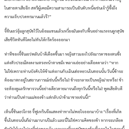
ในสายตาเสียอีก สตรีผู้เคยมีความสามารถเป็นอันดับหนึ่งเช่นเจ้ารู้ซึ้งถึง
ความเจ็บปวดทรมานแล้วรึ?”​
จี้ซินเยว่อุ้มลูกสุนัขไว้ในอ้อมแขนแล้วเหวี่ยงมันลงกับพื้นอย่างแรงจนลูกสุนัข
เสียชีวิตทันทีโดยไม่ทันได้กรีดร้องออกมา
ท่าทีของจี้ซินเยว่พลันบ้าดีเดือดขึ้นมา หญิงสาวมองไปยังมารดาของตนซึ่ง
แต่งตัวประณีตงดงามตรงหน้าตาเขม็ง พลางเอ่ยอย่างเดือดดาลว่า “หาก
ไม่ใช่เพราะท่านบังคับให้ข้าแต่งงานกับเฉินเฮ่อหยวนในตอนนั้น วันนี้ข้าจะ
ต้องมาตกอยู่ในสถานการณ์เช่นนี้หรือไม่! ข้าจะกลายเป็นหญิงม่ายหรือ! ข้า
จะต้องดูแลรักษาจวนนี้อย่างเดียวดายมาจนถึงทุกวันนี้หรือไม่! พูดเสียดิบดี
ว่าท่านเป็นท่านแม่ของข้า แต่กลับนำข้ามาขายเช่นนี้!”
เห็นจี้ซินเยว่โกรธ จี้ฟูเหรินจึงแสดงท่าทางไม่พอใจออกมาบ้าง “เรื่องที่เกิด
ขึ้นในตอนนั้นก็ผ่านมานานปีแล้ว และนี่ไม่ใช่ความคิดของข้า หากจะเกลียด
ชังนักให้เอาไปลงที่พ่อของเจ้า เอามาลงที่ลูกสุนัขของข้าเพื่ออะไร ในตอนนี้