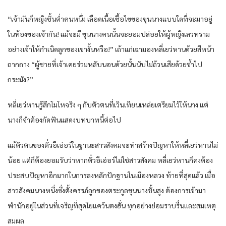
“เจ้ามันก็หญิงชั้นต่ำคนหนึ่ง เลือดเนื้อเชื้อไขของขุนนางแบบใดที่จะมาอยู่
ในท้องของเจ้ากัน! แม้จะมี ขุนนางคนนั้นจะยอมปล่อยให้ผู้หญิงเลวทราม
อย่างเจ้าให้กำเนิดลูกของเขางั้นหรือ!” เถ้าแก่เฉามองหลี่เยว่หานด้วยสีหน้า
ถากถาง “ผู้ชายที่เจ้าเคยร่วมหลับนอนด้วยนั้นนับไม่ถ้วนเสียด้วยซ้ำไป
กระมัง?”
หลี่เยว่หานรู้สึกโมโหจริง ๆ กับตัวตนที่เวินเทียนเหล่ยเตรียมไว้ให้นาง แต่
นางก็จำต้องกัดฟันแสดงบทบาทนี้ต่อไป
แม้ตัวตนของตั๋วอีเอ่อร์ในฐานะสาวสังคมจะทำสร้างปัญหาให้หลี่เยว่หานไม่
น้อย แต่ก็ต้องยอมรับว่าหากตั๋วอีเอ่อร์ไม่ใช่สาวสังคม หลี่เยว่หานก็คงต้อง
ประสบปัญหาอีกมากในการลงหลักปักฐานในเมืองหลวง ท้ายที่สุดแล้ว เมื่อ
สาวสังคมนางหนึ่งซึ่งตั้งครรภ์ลูกของตระกูลขุนนางชั้นสูง ต้องการเข้ามา
พำนักอยู่ในส่วนที่เจริญที่สุดใยแคว้นตงฮั่น ทุกอย่างย่อมราบรื่นและสมเหตุ
สมผล​