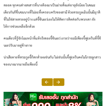
ตลอด ทุกคนต่างสงสารที่นางต้องมาเป็นม่ายตั้งแต่อายุยังน้อย ในขณะ
เดียวกันก็ชื่นชมนางที่ไม่ละทิ้งครอบครัวของสามี ด้วยตระกูลเฉินนั้นมีญาติ
ที่ไม่ใช่สายตรงอยู่บ้าง แต่จี้ซินเยว่เองไม่ได้ตัดการติดต่อกับพวกเขา ยัง
ให้การช่วยเหลืออีกด้วย​
คนเดียวที่รู้จักโฉมหน้าที่แท้จริงของจี้ซินเยว่ เกรงว่าจะมีเพียงจี้ฟูเหรินที่จี้ซิ
นเยว่รับมาอยู่ข้างกาย
น่าเสียดายที่ตระกูลจี้ก็ตกต่ำลงเช่นกัน ไม่เช่นนั้นจี้ฟูเหรินคงไม่โกรธลูกสาว
ของนางมากมายถึงเพียงนี้