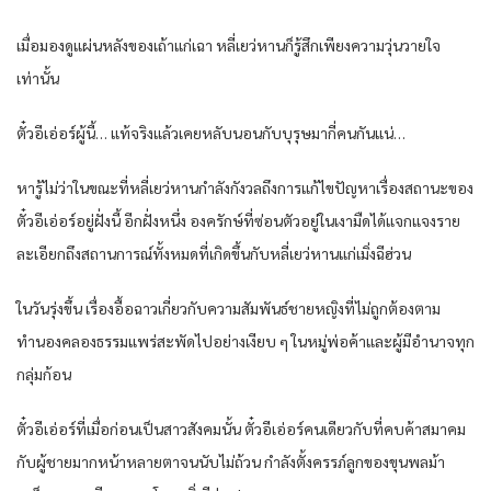
เมื่อมองดูแผ่นหลังของเถ้าแก่เฉา หลี่เยว่หานก็รู้สึกเพียงความวุ่นวายใจ
เท่านั้น
ตั๋วอีเอ่อร์ผู้นี้… แท้จริงแล้วเคยหลับนอนกับบุรุษมากี่คนกันแน่…
หารู้ไม่ว่าในขณะที่หลี่เยว่หานกำลังกังวลถึงการแก้ไขปัญหาเรื่องสถานะของ
ตั๋วอีเอ่อร์อยู่ฝั่งนี้ อีกฝั่งหนึ่ง องครักษ์ที่ซ่อนตัวอยู่ในเงามืดได้แจกแจงราย
ละเอียกถึงสถานการณ์ทั้งหมดที่เกิดขึ้นกับหลี่เยว่หานแก่เมิ่งฉีฮ่วน
ในวันรุ่งขึ้น เรื่องอื้อฉาวเกี่ยวกับความสัมพันธ์ชายหญิงที่ไม่ถูกต้องตาม
ทำนองคลองธรรมแพร่สะพัดไปอย่างเงียบ ๆ ในหมู่พ่อค้าและผู้มีอำนาจทุก
กลุ่มก้อน
ตั๋วอีเอ่อร์ที่เมื่อก่อนเป็นสาวสังคมนั้น ตั๋วอีเอ่อร์คนเดียวกับที่คบค้าสมาคม
กับผู้ชายมากหน้าหลายตาจนนับไม่ถ้วน กำลังตั้งครรภ์ลูกของขุนพลม้า